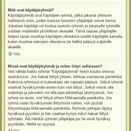
Mitä ovat käyttäjäryhmät?
Käyttäjäryhmät ovat käyttäjien ryhmiä, jotka jakavat yhteisön
hallittaviin osiin, joiden kanssa foorumin ylläpitäjät voivat toimia.
Jokainen käyttäjä voi kuulua useisiin ryhmiin ja jokaiselle ryhmälle
voidaan määritellä yksilölliset oikeudet. Tämä tarjoaa ylläpitäjille
helpon tavan muuttaa käyttäjien oikeuksia useille käyttäjille kerralla,
kuten muuttaa valvojien oikeuksia tai hallita pääsyä suljetulle
alueelle.
Ylös
Missä ovat käyttäjäryhmät ja miten liityn sellaiseen?
Voit nähdä kaikki ryhmät “Käyttäjäryhmät”-linkin kautta omissa
asetuksissa. Jos haluat liittyä yhteen, klikkaa vastaavaa painiketta.
Kaikissa ryhmissä ei kuitenkaan ole vapaata pääsyä. Jotkut ryhmät
vaativat hyväksynnän ennen kuin voit liittyä. Jotkut voivat olla
suljettuja ja joissakin voi olla jopa piilotettuja jäsenyyksiä. Jos
ryhmä on avoin, voit liittyä siihen klikkaamalla painiketta. Jos
ryhmä vaatii hyväksynnän liittymistä varten, voit pyytää
liittymislupaa klikkaamalla painiketta. Ryhmän johtajan täytyy
hyväksyä pyyntösi ja hän saattaa kysyä miksi haluat liittyä
ryhmään. Älä häiriköi ryhmän ylläpitäjiä jos he eivät hyväksy
pyyntöäsi. Heillä on syynsä.