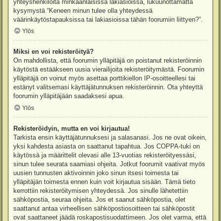
yhteyshenkilöitä minkäänlaisissa lakiasioissa, lukuunottamatta
kysymystä “Keneen minun tulee olla yhteydessä
väärinkäytöstapauksissa tai lakiasioissa tähän foorumiin liittyen?”.
Ylös
Miksi en voi rekisteröityä?
On mahdollista, että foorumin ylläpitäjä on poistanut rekisteröinnin
käytöstä estääkseen uusia vierailijoita rekisteröitymästä. Foorumin
ylläpitäjä on voinut myös asettaa porttikiellon IP-osoitteellesi tai
estänyt valitsemasi käyttäjätunnuksen rekisteröinnin. Ota yhteyttä
foorumin ylläpitäjään saadaksesi apua.
Ylös
Rekisteröidyin, mutta en voi kirjautua!
Tarkista ensin käyttäjätunnuksesi ja salasanasi. Jos ne ovat oikein,
yksi kahdesta asiasta on saattanut tapahtua. Jos COPPA-tuki on
käytössä ja määrittelit olevasi alle 13-vuotias rekisteröityessäsi,
sinun tulee seurata saamiasi ohjeita. Jotkut foorumit vaativat myös
uusien tunnusten aktivoinnin joko sinun itsesi toimesta tai
ylläpitäjän toimesta ennen kuin voit kirjautua sisään. Tämä tieto
kerrottiin rekisteröitymisen yhteydessä. Jos sinulle lähetettiin
sähköpostia, seuraa ohjeita. Jos et saanut sähköpostia, olet
saattanut antaa virheellisen sähköpostiosoitteen tai sähköpostit
ovat saattaneet jäädä roskapostisuodattimeen. Jos olet varma, että