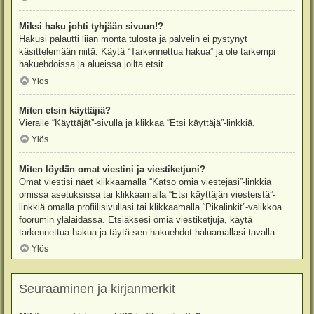
Miksi haku johti tyhjään sivuun!?
Hakusi palautti liian monta tulosta ja palvelin ei pystynyt
käsittelemään niitä. Käytä “Tarkennettua hakua” ja ole tarkempi
hakuehdoissa ja alueissa joilta etsit.
Ylös
Miten etsin käyttäjiä?
Vieraile “Käyttäjät”-sivulla ja klikkaa “Etsi käyttäjä”-linkkiä.
Ylös
Miten löydän omat viestini ja viestiketjuni?
Omat viestisi näet klikkaamalla “Katso omia viestejäsi”-linkkiä
omissa asetuksissa tai klikkaamalla “Etsi käyttäjän viesteistä”-
linkkiä omalla profiilisivullasi tai klikkaamalla “Pikalinkit”-valikkoa
foorumin ylälaidassa. Etsiäksesi omia viestiketjuja, käytä
tarkennettua hakua ja täytä sen hakuehdot haluamallasi tavalla.
Ylös
Seuraaminen ja kirjanmerkit