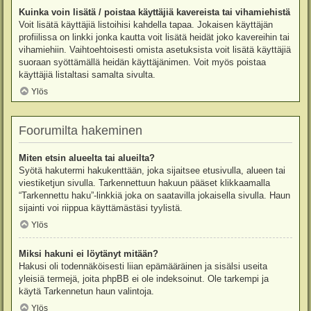
Kuinka voin lisätä / poistaa käyttäjiä kavereista tai vihamiehistä
Voit lisätä käyttäjiä listoihisi kahdella tapaa. Jokaisen käyttäjän
profiilissa on linkki jonka kautta voit lisätä heidät joko kavereihin tai
vihamiehiin. Vaihtoehtoisesti omista asetuksista voit lisätä käyttäjiä
suoraan syöttämällä heidän käyttäjänimen. Voit myös poistaa
käyttäjiä listaltasi samalta sivulta.
Ylös
Foorumilta hakeminen
Miten etsin alueelta tai alueilta?
Syötä hakutermi hakukenttään, joka sijaitsee etusivulla, alueen tai
viestiketjun sivulla. Tarkennettuun hakuun pääset klikkaamalla
“Tarkennettu haku”-linkkiä joka on saatavilla jokaisella sivulla. Haun
sijainti voi riippua käyttämästäsi tyylistä.
Ylös
Miksi hakuni ei löytänyt mitään?
Hakusi oli todennäköisesti liian epämääräinen ja sisälsi useita
yleisiä termejä, joita phpBB ei ole indeksoinut. Ole tarkempi ja
käytä Tarkennetun haun valintoja.
Ylös