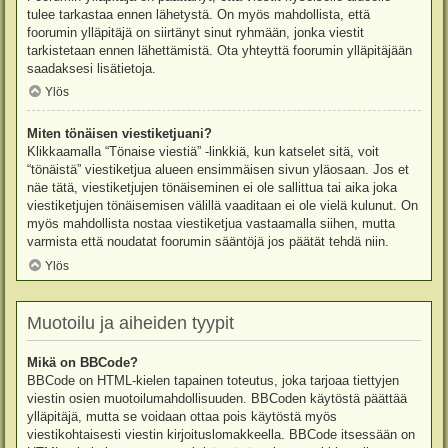
tulee tarkastaa ennen lähetystä. On myös mahdollista, että
foorumin ylläpitäjä on siirtänyt sinut ryhmään, jonka viestit
tarkistetaan ennen lähettämistä. Ota yhteyttä foorumin ylläpitäjään
saadaksesi lisätietoja.
Ylös
Miten tönäisen viestiketjuani?
Klikkaamalla “Tönaise viestiä” -linkkiä, kun katselet sitä, voit
“tönäistä” viestiketjua alueen ensimmäisen sivun yläosaan. Jos et
näe tätä, viestiketjujen tönäiseminen ei ole sallittua tai aika joka
viestiketjujen tönäisemisen välillä vaaditaan ei ole vielä kulunut. On
myös mahdollista nostaa viestiketjua vastaamalla siihen, mutta
varmista että noudatat foorumin sääntöjä jos päätät tehdä niin.
Ylös
Muotoilu ja aiheiden tyypit
Mikä on BBCode?
BBCode on HTML-kielen tapainen toteutus, joka tarjoaa tiettyjen
viestin osien muotoilumahdollisuuden. BBCoden käytöstä päättää
ylläpitäjä, mutta se voidaan ottaa pois käytöstä myös
viestikohtaisesti viestin kirjoituslomakkeella. BBCode itsessään on