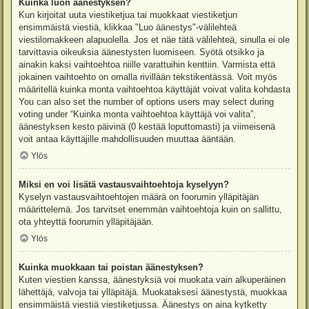
Kuinka luon äänestyksen?
Kun kirjoitat uuta viestiketjua tai muokkaat viestiketjun
ensimmäistä viestiä, klikkaa "Luo äänestys"-välilehteä
viestilomakkeen alapuolella. Jos et näe tätä välilehteä, sinulla ei ole
tarvittavia oikeuksia äänestysten luomiseen. Syötä otsikko ja
ainakin kaksi vaihtoehtoa niille varattuihin kenttiin. Varmista että
jokainen vaihtoehto on omalla rivillään tekstikentässä. Voit myös
määritellä kuinka monta vaihtoehtoa käyttäjät voivat valita kohdasta
You can also set the number of options users may select during
voting under “Kuinka monta vaihtoehtoa käyttäjä voi valita”,
äänestyksen kesto päivinä (0 kestää loputtomasti) ja viimeisenä
voit antaa käyttäjille mahdollisuuden muuttaa ääntään.
Ylös
Miksi en voi lisätä vastausvaihtoehtoja kyselyyn?
Kyselyn vastausvaihtoehtojen määrä on foorumin ylläpitäjän
määrittelemä. Jos tarvitset enemmän vaihtoehtoja kuin on sallittu,
ota yhteyttä foorumin ylläpitäjään.
Ylös
Kuinka muokkaan tai poistan äänestyksen?
Kuten viestien kanssa, äänestyksiä voi muokata vain alkuperäinen
lähettäjä, valvoja tai ylläpitäjä. Muokataksesi äänestystä, muokkaa
ensimmäistä viestiä viestiketjussa. Äänestys on aina kytketty