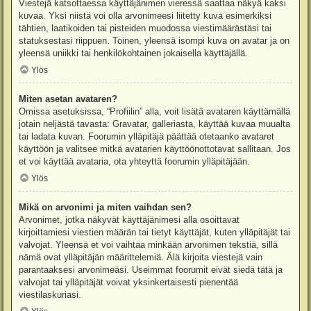
Viestejä katsottaessa käyttäjänimen vieressä saattaa näkyä kaksi
kuvaa. Yksi niistä voi olla arvonimeesi liitetty kuva esimerkiksi
tähtien, laatikoiden tai pisteiden muodossa viestimäärästäsi tai
statuksestasi riippuen. Toinen, yleensä isompi kuva on avatar ja on
yleensä uniikki tai henkilökohtainen jokaisella käyttäjällä.
Ylös
Miten asetan avataren?
Omissa asetuksissa, “Profiilin” alla, voit lisätä avataren käyttämällä
jotain neljästä tavasta: Gravatar, galleriasta, käyttää kuvaa muualta
tai ladata kuvan. Foorumin ylläpitäjä päättää otetaanko avataret
käyttöön ja valitsee mitkä avatarien käyttöönottotavat sallitaan. Jos
et voi käyttää avataria, ota yhteyttä foorumin ylläpitäjään.
Ylös
Mikä on arvonimi ja miten vaihdan sen?
Arvonimet, jotka näkyvät käyttäjänimesi alla osoittavat
kirjoittamiesi viestien määrän tai tietyt käyttäjät, kuten ylläpitäjät tai
valvojat. Yleensä et voi vaihtaa minkään arvonimen tekstiä, sillä
nämä ovat ylläpitäjän määrittelemiä. Älä kirjoita viestejä vain
parantaaksesi arvonimeäsi. Useimmat foorumit eivät siedä tätä ja
valvojat tai ylläpitäjät voivat yksinkertaisesti pienentää
viestilaskuriasi.