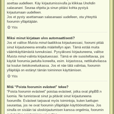
asettaa uudelleen. Käy kirjautumissivulla ja klikkaa
Unohdin
salasanani
. Seuraa ohjeita ja sinun pitäisi kohta pystyä
kirjautumaan uudelleen.
Jos et pysty asettamaan salasanaasi uudelleen, ota yhteyttä
foorumin ylläpitäjään.
Ylös
Miksi minut kirjataan ulos automaattisesti?
Jos et valitse
Muista minut
-laatikkoa kirjautuessasi, foorumi pitää
sinut kirjautuneena ennalta määritellyn ajan. Tämä estää muita
väärinkäyttämästä tunnuksiasi. Pysyäksesi kirjautuneena, valitse
Muista minut
-valinta kirjautuessasi. Tämä ei ole suositeltavaa, jos
käytät foorumia jaetulta koneelta, esim. kirjastossa, nettikahvilassa
tai koulun tietokoneluokassa. Jos et näe tätä valintaa, foorumin
ylläpitäjä on estänyt tämän toiminnon käyttämisen.
Ylös
Mitä “Poista foorumin evästeet” tekee?
“Poista foorumin evästeet” poistaa evästeet, jotka ovat phpBB:n
luomia. Ne tunnistavat sinut ja pitävät sinut kirjautuneena
foorumille. Evästeet tarjoavat myös toimintoja, kuten luettujen
seurantaa, jos ne ovat foorumin ylläpitäjän käyttöönottamia. Jos
sinulla on sisään tai uloskirjautumisen kanssa ongelmia, foorumin