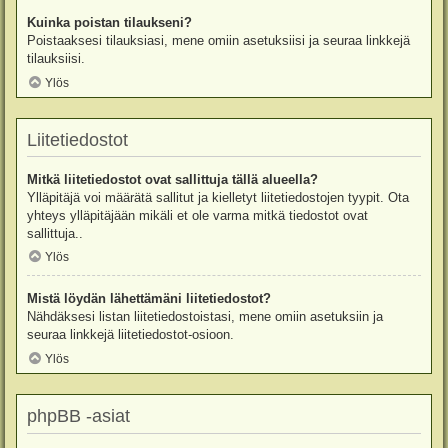
Kuinka poistan tilaukseni?
Poistaaksesi tilauksiasi, mene omiin asetuksiisi ja seuraa linkkejä
tilauksiisi.
Ylös
Liitetiedostot
Mitkä liitetiedostot ovat sallittuja tällä alueella?
Ylläpitäjä voi määrätä sallitut ja kielletyt liitetiedostojen tyypit. Ota
yhteys ylläpitäjään mikäli et ole varma mitkä tiedostot ovat
sallittuja..
Ylös
Mistä löydän lähettämäni liitetiedostot?
Nähdäksesi listan liitetiedostoistasi, mene omiin asetuksiin ja
seuraa linkkejä liitetiedostot-osioon.
Ylös
phpBB -asiat