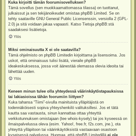
Kuka kirjoitti tämän foorumisovelluksen?
Tämä sovellus (sen muokkaamattomassa tilassa) on tuottanut,
julkaissut ja sen tekijänoikeudet omistaa
phpBB Limited
. Se on
tehty saataville GNU General Public Licensenssin, versiolla 2 (GPL-
2.0) ja sitä voidaan jakaa vapaasti. Katso
Tietoja phpBB:stä
saadaksesi lisätietoja.
Ylös
Miksi ominaisuutta X ei ole saatavilla?
Tämä ohjelmisto on phpBB Limitedin kirjoittama ja lisensoima. Jos
uskot, että ominaisuus tulisi lisätä, vieraile
phpBB
ideakeskuksessa
, jossa voit äänestää olemassa olevia ideoita tai
lähettää uuden.
Ylös
Keneen minun tulee olla yhteydessä väärinkäytöstapauksissa
tai lakiasioissa tähän foorumiin liittyen?
Kuka tahansa “Tiimi”-sivulla mainituista ylläpitäjistä on
todennäköisesti sopiva yhteyshenkilö valituksillesi. Jos et tätä
kautta saa vastausta, sinun kannattaa ottaa yhteyttä
verkkotunnuksen omistajaan (tee
whois-kysely
) tai jos kyseessä on
ilmaispalvelussa oleva (esim. Yahoo!, free.fr, f2s.com, jne.), ota
yhteyttä ylläpitoon tai väärinkäytöksistä vastaavaan osastoon
kyseisessä palvelussa. Huomaa, että phpBB Limitedillä
ei ole