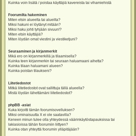
Kuinka voin lisätä / poistaa käyttäjiä kavereista tai vihamiehistä
Foorumilta hakeminen
Miten etsin alueelta tai alueilta?
Miksi hakuni ei löytänyt mitään?
Miksi haku johti tyhjään sivuun!?
Miten etsin käyttäjiä?
Miten löydän omat viestini ja viestiketjuni?
Seuraaminen ja kirjanmerkit
Mikä ero on kirjanmerkillä ja tilaamisella?
Kuinka teen kirjanmerkin tai seuraan haluamaani aihetta?
Kuinka tilaan haluamani alueen?
Kuinka poistan tilaukseni?
Liitetiedostot
Mitkä liitetiedostot ovat sallittuja tällä alueella?
Mistä löydän lähettämäni liitetiedostot?
phpBB -asiat
Kuka kirjoitti tämän foorumisovelluksen?
Miksi ominaisuutta X ei ole saatavilla?
Keneen minun tulee olla yhteydessä väärinkäytöstapauksissa tai
lakiasioissa tähän foorumiin liittyen?
Kuinka otan yhteyttä foorumin ylläpitäjään?