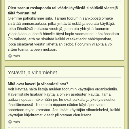
Olen saanut roskapostia tai väärinkäytöksiä sisältäviä viestejä
tältä foorumilta!
Olemme pahoillamme siitä. Tämän foorumin sähköpostilomake
sisältää ominaisuuksia, jotka yrittävät estää ja seurata käyttäjiä,
jotka lähettävät sellaisia viestejä, joten ota yhteyttä foorumin
ylläpitäjään ja lähetä hänelle täysi kopio saamastasi sähköpostista.
On tärkeää, että se sisältää kaikki otsaketiedot sähköpostista,
jotka sisältävät viestin lähettäjän tiedot. Foorumin ylläpitäjä voi
sitten toimia tarpeen mukaan.
Ylös
Ystävät ja vihamiehet
Mitä ovat kaveri ja vihamieslistat?
Voit käyttää näitä listoja muiden foorumin käyttäjien organisointiin.
Kaverilistalle lisätään käyttäjiä omien asetusten kautta. Tämä
auttaa nopeasti näkemään jos he ovat paikalla ja yksityisviestien
lähettämisessä. Teemasta riippuen näiden käyttäjien viestit
saatetaan myös korostaa. Jos lisäät käyttäjän vihamieheksi, kaikki
käyttäjän kirjoittamat viestit piilotetaan oletuksena.
Ylös