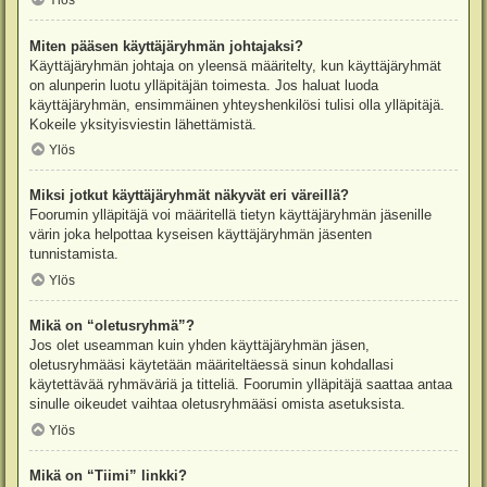
Ylös
Miten pääsen käyttäjäryhmän johtajaksi?
Käyttäjäryhmän johtaja on yleensä määritelty, kun käyttäjäryhmät
on alunperin luotu ylläpitäjän toimesta. Jos haluat luoda
käyttäjäryhmän, ensimmäinen yhteyshenkilösi tulisi olla ylläpitäjä.
Kokeile yksityisviestin lähettämistä.
Ylös
Miksi jotkut käyttäjäryhmät näkyvät eri väreillä?
Foorumin ylläpitäjä voi määritellä tietyn käyttäjäryhmän jäsenille
värin joka helpottaa kyseisen käyttäjäryhmän jäsenten
tunnistamista.
Ylös
Mikä on “oletusryhmä”?
Jos olet useamman kuin yhden käyttäjäryhmän jäsen,
oletusryhmääsi käytetään määriteltäessä sinun kohdallasi
käytettävää ryhmäväriä ja titteliä. Foorumin ylläpitäjä saattaa antaa
sinulle oikeudet vaihtaa oletusryhmääsi omista asetuksista.
Ylös
Mikä on “Tiimi” linkki?