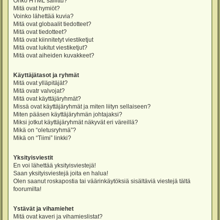
Onko HTML sallittu?
Mitä ovat hymiöt?
Voinko lähettää kuvia?
Mitä ovat globaalit tiedotteet?
Mitä ovat tiedotteet?
Mitä ovat kiinnitetyt viestiketjut
Mitä ovat lukitut viestiketjut?
Mitä ovat aiheiden kuvakkeet?
Käyttäjätasot ja ryhmät
Mitä ovat ylläpitäjät?
Mitä ovatr valvojat?
Mitä ovat käyttäjäryhmät?
Missä ovat käyttäjäryhmät ja miten liityn sellaiseen?
Miten pääsen käyttäjäryhmän johtajaksi?
Miksi jotkut käyttäjäryhmät näkyvät eri väreillä?
Mikä on “oletusryhmä”?
Mikä on “Tiimi” linkki?
Yksityisviestit
En voi lähettää yksityisviestejä!
Saan yksityisviestejä joita en halua!
Olen saanut roskapostia tai väärinkäytöksiä sisältäviä viestejä tältä
foorumilta!
Ystävät ja vihamiehet
Mitä ovat kaveri ja vihamieslistat?