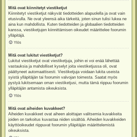
Mitä ovat kiinnitetyt viestiketjut
Kiinnitetyt viestiketjut näkyvät tiedotteiden alapuolella ja ovat vain
etusivulla. Ne ovat yleensä aika tärkeitä, joten sinun tulisi lukea ne
aina kun mahdollista. Kuten tiedotteiden ja globaalien tiedotteiden
kanssa, viestiketjujen kiinnittämisen oikeudet määrittelee foorumin
ylläpitäjä.
Ylös
Mitä ovat lukitut viestiketjut?
Lukitut viestiketjut ovat viestiketjuja, joihin ei voi enää lähettää
vastauksia ja mahdolliset kyselyt joita viestiketjussa oli, ovat
päättyneet automaattisesti. Viestiketjuja voidaan lukita useista
syistä ylläpitäjän tai foorumin valvojan toimesta. Saatat myös
pystyä lukitsemaan oman viestiketjusi, mutta tämä riippuu foorumin
ylläpitäjän antamista oikeuksista.
Ylös
Mitä ovat aiheiden kuvakkeet?
Aiheiden kuvakkeet ovat aiheen aloittajan valitsemia kuvakkeita
joiden on tarkoitus kuvastaa niiden sisältöä. Aiheiden kuvakkeiden
käyttöoikeudet riippuvat foorumin ylläpitäjän määrittelemistä
oikeuksista.