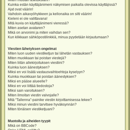
Miten muutan asetuksiani?
Kuinka estän käyttäjänimeni näkymisen paikalla olevissa käyttäjissä?
Ajat ovat väärin!
Vaihdoin aikavyöhykkeen ja kellonaika on silti väärin!
Kieleni ei ole valittavana!
Mitä kuvia on käyttäjänimeni vieressä?
Miten asetan avataren?
Mikä on arvonimi ja miten vaihdan sen?
Kun klikkaan sähköpostilinkkiä, minua pyydetään kirjautumaan?
Viestien lähetyksen ongelmat
Miten luon uuden viestiketjun tai lähetän vastauksen?
Miten muokkaan tai poistan viestejä?
Miten liitän allekirjoituksen viestiini?
Kuinka luon äänestyksen?
Miksi en voi lisätä vastausvaihtoehtoja kyselyyn?
Kuinka muokkaan tai poistan äänestyksen?
Miksi en pääse alueelle?
Miksi en voi liittää tiedostoja?
Miksi sain varoituksen?
Miten ilmoitan viestin valvojalle?
Mitä “Tallenna”-painike viestin kirjoittamisessa tekee?
Miksi minun viestini tarvitsee hyväksynnän?
Miten tönäisen viestiketjuani?
Muotoilu ja aiheiden tyypit
Mikä on BBCode?