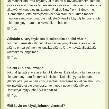
On mahdollista, että näytetty aika on eri aikavyöhykkeeltä kuin se
jossa itse olet. Tässä tapauksessa valitse omista asetuksista oma
aikavyöhykkeesi, esim. Lontoo, Pariisi, New York, Sidney, jne.
Huomaathan, että aikavyöhykkeen vaihtaminen, kuten monet
muutkin asetukset ovat vain rekisteröityneille käyttäjille. Jos et ole
rekisteröitynyt, tämä on hyvä aika tehdä niin.
Ylös
Vaihdoin aikavyöhykkeen ja kellonaika on silti väärin!
Jos olet varmasti valinnut oikean aikavyöhykkeen ja aika on silti
väärin, on palvelimen kellonaika väärin. Ota yhteyttä ylläpitäjään
korjataksesi ongelman.
Ylös
Kieleni ei ole valittavana!
Joko ylläpitäjä ei ole asentanut kielellesi kielipakettia tai kukaan ei
ole kääntänyt tätä foorumia kielellesi. Kokeile pyytää foorumin
ylläpitäjältä, josko hän voisi asentaa tarvitsemasi kielipaketin. Jos
kielipakettia ei ole olemassa, voit luoda uuden käännöksen.
Lisätietoja löytyy
phpBB
®:n sivuilta.
Ylös
Mitä kuvia on käyttäjänimeni vieressä?