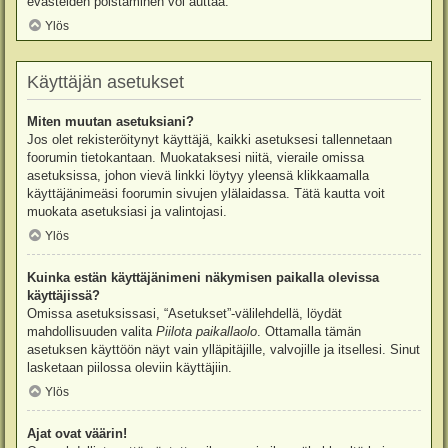
evästeiden poistaminen voi auttaa.
Ylös
Käyttäjän asetukset
Miten muutan asetuksiani?
Jos olet rekisteröitynyt käyttäjä, kaikki asetuksesi tallennetaan
foorumin tietokantaan. Muokataksesi niitä, vieraile omissa
asetuksissa, johon vievä linkki löytyy yleensä klikkaamalla
käyttäjänimeäsi foorumin sivujen ylälaidassa. Tätä kautta voit
muokata asetuksiasi ja valintojasi.
Ylös
Kuinka estän käyttäjänimeni näkymisen paikalla olevissa
käyttäjissä?
Omissa asetuksissasi, “Asetukset”-välilehdellä, löydät
mahdollisuuden valita
Piilota paikallaolo
. Ottamalla tämän
asetuksen käyttöön näyt vain ylläpitäjille, valvojille ja itsellesi. Sinut
lasketaan piilossa oleviin käyttäjiin.
Ylös
Ajat ovat väärin!