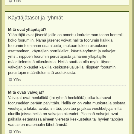
Ylös
Käyttäjätasot ja ryhmät
Mitä ovat ylläpitäjät?
Ylläpitäjät ovat jäseniä joille on annettu korkeimman tason kontrolli
koko foorumiin. Nämä jäsenet voivat hallita foorumin kaikkia
foorumin toiminnan osa-alueita, mukaan lukien oikeuksien
asettaminen, käyttäjien porttikiellot, käyttäjäryhmät ja valvojat
yms., riippuen foorumin perustajasta ja hänen ylläpitäjille
määrittelemistä oikeuksista. Heillä saattaa olla myös täydet
valvojan oikeudet kaikilla keskustelualueilla, riippuen foorumin
perustajan määrittelemistä asetuksista.
Ylös
Mitä ovatr valvojat?
Valvojat ovat henkilöitä (tai ryhmä henkilöitä) jotka katsovat
foorumeiden perään päivittäin. Heillä on on valta muokata ja poistaa
viestejä ja lukita, avata, siirtää, poistaa ja jakaa viestiketjuja niillä
alueilla joissa heillä on valvojan oikeudet. Yleensä valvojat ovat
paikalla estämässä aiheen vierestä keskustelua tai hyvien tapojen
vastaisen materiaalin lähettämistä.
Ylös