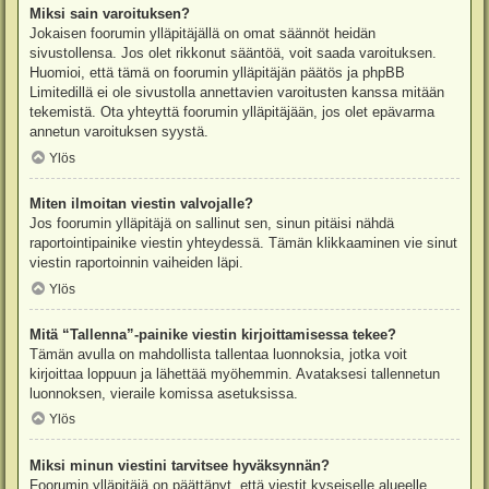
Miksi sain varoituksen?
Jokaisen foorumin ylläpitäjällä on omat säännöt heidän
sivustollensa. Jos olet rikkonut sääntöä, voit saada varoituksen.
Huomioi, että tämä on foorumin ylläpitäjän päätös ja phpBB
Limitedillä ei ole sivustolla annettavien varoitusten kanssa mitään
tekemistä. Ota yhteyttä foorumin ylläpitäjään, jos olet epävarma
annetun varoituksen syystä.
Ylös
Miten ilmoitan viestin valvojalle?
Jos foorumin ylläpitäjä on sallinut sen, sinun pitäisi nähdä
raportointipainike viestin yhteydessä. Tämän klikkaaminen vie sinut
viestin raportoinnin vaiheiden läpi.
Ylös
Mitä “Tallenna”-painike viestin kirjoittamisessa tekee?
Tämän avulla on mahdollista tallentaa luonnoksia, jotka voit
kirjoittaa loppuun ja lähettää myöhemmin. Avataksesi tallennetun
luonnoksen, vieraile komissa asetuksissa.
Ylös
Miksi minun viestini tarvitsee hyväksynnän?
Foorumin ylläpitäjä on päättänyt, että viestit kyseiselle alueelle