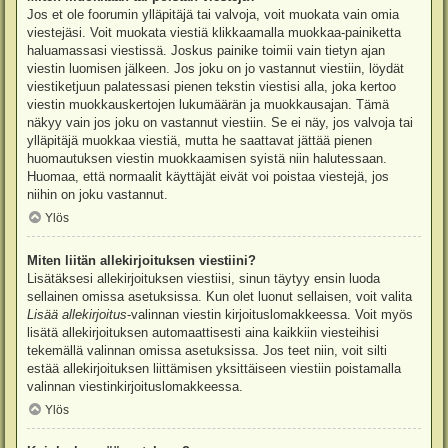
Jos et ole foorumin ylläpitäjä tai valvoja, voit muokata vain omia
viestejäsi. Voit muokata viestiä klikkaamalla muokkaa-painiketta
haluamassasi viestissä. Joskus painike toimii vain tietyn ajan
viestin luomisen jälkeen. Jos joku on jo vastannut viestiin, löydät
viestiketjuun palatessasi pienen tekstin viestisi alla, joka kertoo
viestin muokkauskertojen lukumäärän ja muokkausajan. Tämä
näkyy vain jos joku on vastannut viestiin. Se ei näy, jos valvoja tai
ylläpitäjä muokkaa viestiä, mutta he saattavat jättää pienen
huomautuksen viestin muokkaamisen syistä niin halutessaan.
Huomaa, että normaalit käyttäjät eivät voi poistaa viestejä, jos
niihin on joku vastannut.
Ylös
Miten liitän allekirjoituksen viestiini?
Lisätäksesi allekirjoituksen viestiisi, sinun täytyy ensin luoda
sellainen omissa asetuksissa. Kun olet luonut sellaisen, voit valita
Lisää allekirjoitus
-valinnan viestin kirjoituslomakkeessa. Voit myös
lisätä allekirjoituksen automaattisesti aina kaikkiin viesteihisi
tekemällä valinnan omissa asetuksissa. Jos teet niin, voit silti
estää allekirjoituksen liittämisen yksittäiseen viestiin poistamalla
valinnan viestinkirjoituslomakkeessa.
Ylös