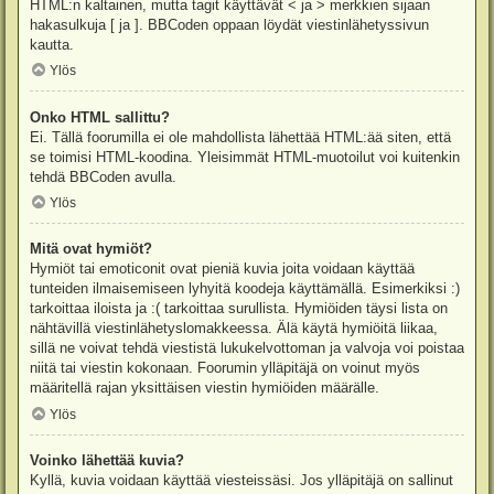
HTML:n kaltainen, mutta tagit käyttävät < ja > merkkien sijaan
hakasulkuja [ ja ]. BBCoden oppaan löydät viestinlähetyssivun
kautta.
Ylös
Onko HTML sallittu?
Ei. Tällä foorumilla ei ole mahdollista lähettää HTML:ää siten, että
se toimisi HTML-koodina. Yleisimmät HTML-muotoilut voi kuitenkin
tehdä BBCoden avulla.
Ylös
Mitä ovat hymiöt?
Hymiöt tai emoticonit ovat pieniä kuvia joita voidaan käyttää
tunteiden ilmaisemiseen lyhyitä koodeja käyttämällä. Esimerkiksi :)
tarkoittaa iloista ja :( tarkoittaa surullista. Hymiöiden täysi lista on
nähtävillä viestinlähetyslomakkeessa. Älä käytä hymiöitä liikaa,
sillä ne voivat tehdä viestistä lukukelvottoman ja valvoja voi poistaa
niitä tai viestin kokonaan. Foorumin ylläpitäjä on voinut myös
määritellä rajan yksittäisen viestin hymiöiden määrälle.
Ylös
Voinko lähettää kuvia?
Kyllä, kuvia voidaan käyttää viesteissäsi. Jos ylläpitäjä on sallinut