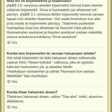
Mikä ero on kirjanmerkillä ja tilaamisella?
phpBB 3.0 -versiossa aiheiden kirjanmerkit toimivat kuten internet-
selaimen kirjanmerkit. Sinua ei huomautettu jos aiheeseen tuli
päivitys. phpBB 3.1 -versiosta lähtien kirjanmerkit toimivat samaan
tapaan kuin aiheiden tilaaminen. Voit saada ilmoituksen kun aihe
josta sinulla on kirjanmerkki päivittyy. Tilaaminen puolestaan
huomauttaa sinua kun aiheeseen tai foorumiin tulee päivitys.
Huomautusten asetukset ja tilausten asetukset voidaan määrittää
omissa asetuksissa kohdassa “Omat asetukset”.
Ylös
Kuinka teen kirjanmerkin tai seuraan haluamaani aihetta?
Voit tehdä kirjanmekin tai tilata haluamasi aiheen valitsemalla
sopivan linkin “Aiheen työkalut” -valikossa, joka on sijoitettu
kätevästi keskustelun ylä- ja alalaidan lähelle.
Viestiketjuun vastaaminen ja valinta “Huomauta kun vastaus
lähetetään” tilaa viestiketjun.
Ylös
Kuinka tilaan haluamani alueen?
Tilataksesi haluamasi alueen, valitse “Tilaa alue” -linkki, aluesivun
alalaidassa.
Ylös