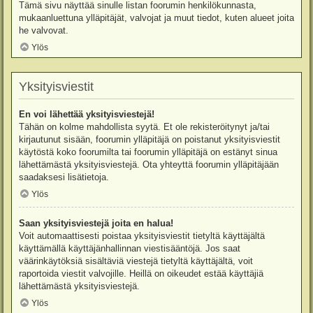
Tämä sivu näyttää sinulle listan foorumin henkilökunnasta,
mukaanluettuna ylläpitäjät, valvojat ja muut tiedot, kuten alueet joita
he valvovat.
Ylös
Yksityisviestit
En voi lähettää yksityisviestejä!
Tähän on kolme mahdollista syytä. Et ole rekisteröitynyt ja/tai
kirjautunut sisään, foorumin ylläpitäjä on poistanut yksityisviestit
käytöstä koko foorumilta tai foorumin ylläpitäjä on estänyt sinua
lähettämästä yksityisviestejä. Ota yhteyttä foorumin ylläpitäjään
saadaksesi lisätietoja.
Ylös
Saan yksityisviestejä joita en halua!
Voit automaattisesti poistaa yksityisviestit tietyltä käyttäjältä
käyttämällä käyttäjänhallinnan viestisääntöjä. Jos saat
väärinkäytöksiä sisältäviä viestejä tietyltä käyttäjältä, voit
raportoida viestit valvojille. Heillä on oikeudet estää käyttäjiä
lähettämästä yksityisviestejä.
Ylös