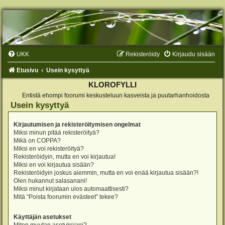
UKK
Rekisteröidy
Kirjaudu sisään
Etusivu
Usein kysyttyä
KLOROFYLLI
Entistä ehompi foorumi keskusteluun kasveista ja puutarhanhoidosta
Usein kysyttyä
Kirjautumisen ja rekisteröitymisen ongelmat
Miksi minun pitää rekisteröityä?
Mikä on COPPA?
Miksi en voi rekisteröityä?
Rekisteröidyin, mutta en voi kirjautua!
Miksi en voi kirjautua sisään?
Rekisteröidyin joskus aiemmin, mutta en voi enää kirjautua sisään?!
Olen hukannut salasanani!
Miksi minut kirjataan ulos automaattisesti?
Mitä “Poista foorumin evästeet” tekee?
Käyttäjän asetukset