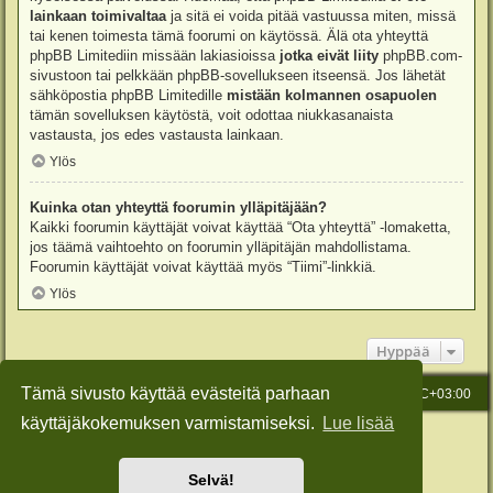
lainkaan toimivaltaa
ja sitä ei voida pitää vastuussa miten, missä
tai kenen toimesta tämä foorumi on käytössä. Älä ota yhteyttä
phpBB Limitediin missään lakiasioissa
jotka eivät liity
phpBB.com-
sivustoon tai pelkkään phpBB-sovellukseen itseensä. Jos lähetät
sähköpostia phpBB Limitedille
mistään kolmannen osapuolen
tämän sovelluksen käytöstä, voit odottaa niukkasanaista
vastausta, jos edes vastausta lainkaan.
Ylös
Kuinka otan yhteyttä foorumin ylläpitäjään?
Kaikki foorumin käyttäjät voivat käyttää “Ota yhteyttä” -lomaketta,
jos täämä vaihtoehto on foorumin ylläpitäjän mahdollistama.
Foorumin käyttäjät voivat käyttää myös “Tiimi”-linkkiä.
Ylös
Hyppää
Tämä sivusto käyttää evästeitä parhaan
Etusivu
Viesti Ylläpidolle
Kaikki ajat ovat
UTC+03:00
käyttäjäkokemuksen varmistamiseksi.
Lue lisää
Keskustelufoorumin ohjelmisto
phpBB
® Forum Software © phpBB Limited
Käännös: phpBB Suomi (lurttinen, harritapio, Pettis)
Style: Green-Style-Slim by Joyce&Luna
phpBB-Style-Design
Selvä!
Yksityisyys
|
Ehdot