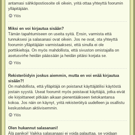
antamasi sähköpostiosoite oli oikein, yritä ottaa yhteyttä foorumin
ylläpitäjään.
Ylös
Miksi en voi kirjautua sisään?
Tämän tapahtumiseen on useita syitä. Ensin, varmista että
tunnuksesi ja salasanasi ovat oikein. Jos ne ovat, ota yhteyttä
foorumin ylläpitäjään varmistaaksesi, että sinulla ei ole
porttikieltoja. On myös mahdollista, että sivuston omistajalla on
asetusvirhe heidän päässään ja heidän pitäisi korjata se.
Ylös
Rekisteröidyin joskus aiemmin, mutta en voi enää kirjautua
sisään?!
On mahdollista, että ylläpitäjä on poistanut käyttäjätilisi käytöstä
jostain syystä. Useat foorumit myös poistavat käyttäjiä, jotka eivät
ole kirjoittaneet pitkään aikaan pienentääkseen tietokantansa
kokoa. Jos näin on käynyt, yritä rekisteröityä uudelleen ja osallistu
keskusteluun aktiivisemmin.
Ylös
Olen hukannut salasanani!
Älä panikoi! Vaikka salasanaasi ei voida palauttaa, se voidaan