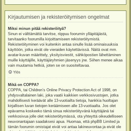
Kirjautumisen ja rekisteröitymisen ongelmat
Miksi minun pitää rekisteröityä?
Sinun ei välttämättä tarvitse, riippuu foorumin ylläpitäjästä,
tarvitaanko foorumilla kirjoittamiseen rekisteröitymistä.
Rekisteröityminen voi kuitenkin antaa sinulle lisää ominaisuuksia
käyttöön, jotka eivät ole vieraiden käytettävissä. Näitä ovat mm.
avatar-kuvan määrittely, yksityisviestit, sähköpostien lähettäminen
muille käyttäjille, käyttäjäryhmien jäsenyys jne. Siihen menee aikaa
vain muutamia hetkiä, joten se on suositeltavaa.
Ylös
Mikä on COPPA?
COPPA, tai Children’s Online Privacy Protection Act of 1998, on
yhdysvaltalainen laki, joka vaatii kaikkien verkkosivustojen, jotka
mahdollisesti keräävät alle 13-vuotiailta tietoja, hankkia huoltajan
kirjallisen luvan tietojen keräämiseen alle 13-vuotiaalta. Jos olet
epävarma koskeeko tämä sinua rekisteröityvänä käyttäjänä tai
verkkosivua jolle olet rekisteröitymässä, ota yhteyttä oikeudelliseen
neuvonantajaan saadaksesi apua. Huomaa, että phpBB Limited ja
tämän foorumin omistajat eivät voi antaa lakineuvontaa ja eivät ole