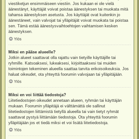
viestiketjun ensimmäiseen viestiin. Jos kukaan ei ole vielä
äänestänyt, käyttäjät voivat poistaa äänestyksen tai muokata mitä
tahansa äänestyksen asetusta. Jos käyttäjät ovat kuitenkin jo
äänestäneet, vain valvojat tai ylläpitäjät voivat muokata tai poistaa
sen. Tämä estää äänestysvaihtoehtojen vaihtamisen kesken
äänestyksen.
Ylös
Miksi en pääse alueelle?
Jotkin alueet saattavat olla rajattu vain tietyille käyttäjille tai
ryhmille. Katsoaksesi, lukeaksesi, kirjoittaaksesi tai muiden
toimintojen tekeminen alueella saattaa tarvita erikoisoikeuksia. Jos
haluat oikeudet, ota yhteyttä foorumin valvojaan tai ylläpitäjään.
Ylös
Miksi en voi liittää tiedostoja?
Liitetiedostojen oikeudet annetaan alueen, ryhmän tai käyttäjän
mukaan. Foorumin ylläpitäjä ei välttämättä ole sallinut
liitetiedostojen liittämistä tietyllä alueella tai vain tietyt ryhmät
saattavat pystyä liittämään tiedostoja. Ota yhteyttä foorumin
ylläpitäjään jos et tiedä miksi et voi lisätä liitetiedostoja.
Ylös