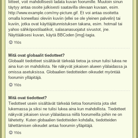
liitteet, voit mahdollisesti ladata kuvan foorumille. Muutoin sinun
täytyy antaa osoite julkisesti saatavilla olevaan kuvaan, esim.
http://www.example.com/my-picture.gif. Et voi antaa osoitetta
omalla koneellasi oleviin kuviin (ellei se ole yleinen palvelin) tai
kuviin, jotka ovat käyttäjätunnistuksen takana, esim. hotmail tai
yahoo sähköpostilaatikot, salasanasuojatut sivustot, jne.
Näyttääksesi kuvan, käytä BBCoden [img]-tagia.
Ylös
Mitä ovat globaalit tiedotteet?
Globaalit tiedotteet sisältävät tärkeää tietoa ja sinun tulisi lukea ne
aina kun on mahdolista. Ne näkyvät jokaisen alueen ylälaidassa ja
omissa asetuksissa. Globaalien tiedotteiden oikeudet myöntää
foorumin ylläpitäjä.
Ylös
Mitä ovat tiedotteet?
Tiedotteet usein sisältävät tärkeää tietoa foorumista jota olet
lukemassa ja siksi ne tulisi lukea aina kun mahdollista. Tiedotteet
näkyvät jokaisen sivun ylälaidassa niillä foorumeilla joihin ne on
lähetetty. Kuten globaalien tiedotteiden kohdalla, tiedotteiden
lähettämisen oikeudet antaa foorumin ylläpitäjä.
Ylös