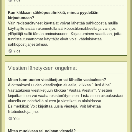
Ylös
Kun klikkaan sähköpostilinkkiä, minua pyydetään
kirjautumaan?
Vain rekisteröityneet käyttäjät voivat lähettää sähköpostia muille
käyttäjille sisäänrakennetulla sähköpostilomakkeella ja vain jos
ylläpitäjä sallii tämän ominaisuuden. Kirjautuminen vaaditaan, jotta
tunnistautumattomat käyttäjät eivät voisi väärinkäyttää
sähköpostijärjestelmää.
Ylös
Viestien lähetyksen ongelmat
Miten luon uuden viestiketjun tai lähetän vastauksen?
Aloittaaksesi uuden viestiketjun alueella, klikkaa "Uusi Aihe".
Vastataksesi viestiketjuun klikkaa "Vastaa Viestiin". Viestien
kirjoittaminen voi vaatia rekisteröitymisen. Lista sinun oikeuksistasi
alueella on nähtävillä alueen ja viestiketjun alalaidassa.
Esimerkiksi: Voit kirjoittaa uusia viestejä, Voit lähettää
liitetiedostoja, jne.
Ylös
Miten muokkaan tai poistan viestejä?