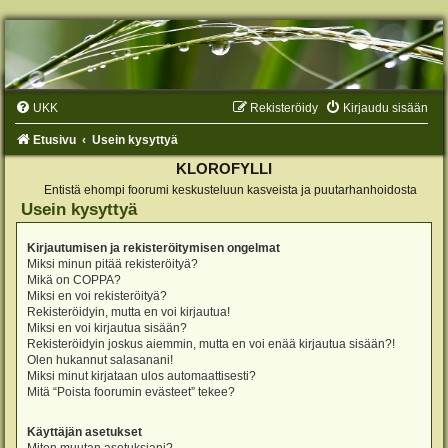
UKK
Rekisteröidy
Kirjaudu sisään
Etusivu
Usein kysyttyä
KLOROFYLLI
Entistä ehompi foorumi keskusteluun kasveista ja puutarhanhoidosta
Usein kysyttyä
Kirjautumisen ja rekisteröitymisen ongelmat
Miksi minun pitää rekisteröityä?
Mikä on COPPA?
Miksi en voi rekisteröityä?
Rekisteröidyin, mutta en voi kirjautua!
Miksi en voi kirjautua sisään?
Rekisteröidyin joskus aiemmin, mutta en voi enää kirjautua sisään?!
Olen hukannut salasanani!
Miksi minut kirjataan ulos automaattisesti?
Mitä “Poista foorumin evästeet” tekee?
Käyttäjän asetukset