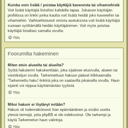
Kuinka voin lisätä / poistaa käyttäjiä kavereista tai vihamiehistä
Voit lisätä käyttäjiä listoihisi kahdella tapaa. Jokaisen käyttäjän
profiilissa on linkki jonka kautta voit lisätä heidät joko kavereihin tai
vihamiehiin. Vaihtoehtoisesti omista asetuksista voit lisätä käyttäjiä
suoraan syöttämällä heidän käyttäjänimen. Voit myös poistaa
käyttäjiä listaltasi samalta sivulta.
Ylös
Foorumilta hakeminen
Miten etsin alueelta tai alueilta?
Syötä hakutermi hakukenttään, joka sijaitsee etusivulla, alueen tai
viestiketjun sivulla. Tarkennettuun hakuun pääset klikkaamalla
“Tarkennettu haku”-linkkiä joka on saatavilla jokaisella sivulla. Haun
sijainti voi riippua käyttämästäsi tyylistä.
Ylös
Miksi hakuni ei löytänyt mitään?
Hakusi oli todennäköisesti liian epämääräinen ja sisälsi useita
yleisiä termejä, joita phpBB ei ole indeksoinut. Ole tarkempi ja
käytä Tarkennetun haun valintoja.
Ylös