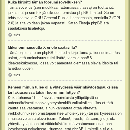
Kuka kirjoitti tämän foorumisovelluksen?
Tämä sovellus (sen muokkaamattomassa tilassa) on tuottanut,
julkaissut ja sen tekijänoikeudet omistaa
phpBB Limited
. Se on
tehty saataville GNU General Public Licensenssin, versiolla 2 (GPL-
2.0) ja sitä voidaan jakaa vapaasti. Katso
Tietoja phpBB:stä
saadaksesi lisätietoja.
Ylös
Miksi ominaisuutta X ei ole saatavilla?
Tämä ohjelmisto on phpBB Limitedin kirjoittama ja lisensoima. Jos
uskot, että ominaisuus tulisi lisätä, vieraile
phpBB
ideakeskuksessa
, jossa voit äänestää olemassa olevia ideoita tai
lähettää uuden.
Ylös
Keneen minun tulee olla yhteydessä väärinkäytöstapauksissa
tai lakiasioissa tähän foorumiin liittyen?
Kuka tahansa “Tiimi”-sivulla mainituista ylläpitäjistä on
todennäköisesti sopiva yhteyshenkilö valituksillesi. Jos et tätä
kautta saa vastausta, sinun kannattaa ottaa yhteyttä
verkkotunnuksen omistajaan (tee
whois-kysely
) tai jos kyseessä on
ilmaispalvelussa oleva (esim. Yahoo!, free.fr, f2s.com, jne.), ota
yhteyttä ylläpitoon tai väärinkäytöksistä vastaavaan osastoon
kyseisessä palvelussa. Huomaa, että phpBB Limitedillä
ei ole