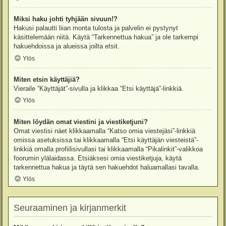
Miksi haku johti tyhjään sivuun!?
Hakusi palautti liian monta tulosta ja palvelin ei pystynyt
käsittelemään niitä. Käytä “Tarkennettua hakua” ja ole tarkempi
hakuehdoissa ja alueissa joilta etsit.
Ylös
Miten etsin käyttäjiä?
Vieraile “Käyttäjät”-sivulla ja klikkaa “Etsi käyttäjä”-linkkiä.
Ylös
Miten löydän omat viestini ja viestiketjuni?
Omat viestisi näet klikkaamalla “Katso omia viestejäsi”-linkkiä
omissa asetuksissa tai klikkaamalla “Etsi käyttäjän viesteistä”-
linkkiä omalla profiilisivullasi tai klikkaamalla “Pikalinkit”-valikkoa
foorumin ylälaidassa. Etsiäksesi omia viestiketjuja, käytä
tarkennettua hakua ja täytä sen hakuehdot haluamallasi tavalla.
Ylös
Seuraaminen ja kirjanmerkit