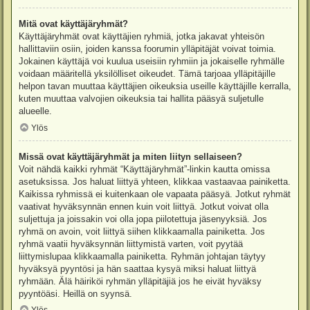
Mitä ovat käyttäjäryhmät?
Käyttäjäryhmät ovat käyttäjien ryhmiä, jotka jakavat yhteisön
hallittaviin osiin, joiden kanssa foorumin ylläpitäjät voivat toimia.
Jokainen käyttäjä voi kuulua useisiin ryhmiin ja jokaiselle ryhmälle
voidaan määritellä yksilölliset oikeudet. Tämä tarjoaa ylläpitäjille
helpon tavan muuttaa käyttäjien oikeuksia useille käyttäjille kerralla,
kuten muuttaa valvojien oikeuksia tai hallita pääsyä suljetulle
alueelle.
Ylös
Missä ovat käyttäjäryhmät ja miten liityn sellaiseen?
Voit nähdä kaikki ryhmät “Käyttäjäryhmät”-linkin kautta omissa
asetuksissa. Jos haluat liittyä yhteen, klikkaa vastaavaa painiketta.
Kaikissa ryhmissä ei kuitenkaan ole vapaata pääsyä. Jotkut ryhmät
vaativat hyväksynnän ennen kuin voit liittyä. Jotkut voivat olla
suljettuja ja joissakin voi olla jopa piilotettuja jäsenyyksiä. Jos
ryhmä on avoin, voit liittyä siihen klikkaamalla painiketta. Jos
ryhmä vaatii hyväksynnän liittymistä varten, voit pyytää
liittymislupaa klikkaamalla painiketta. Ryhmän johtajan täytyy
hyväksyä pyyntösi ja hän saattaa kysyä miksi haluat liittyä
ryhmään. Älä häiriköi ryhmän ylläpitäjiä jos he eivät hyväksy
pyyntöäsi. Heillä on syynsä.