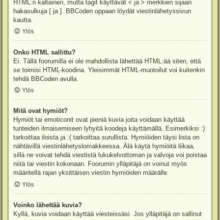
HTML:n kaltainen, mutta tagit käyttävät < ja > merkkien sijaan
hakasulkuja [ ja ]. BBCoden oppaan löydät viestinlähetyssivun
kautta.
Ylös
Onko HTML sallittu?
Ei. Tällä foorumilla ei ole mahdollista lähettää HTML:ää siten, että
se toimisi HTML-koodina. Yleisimmät HTML-muotoilut voi kuitenkin
tehdä BBCoden avulla.
Ylös
Mitä ovat hymiöt?
Hymiöt tai emoticonit ovat pieniä kuvia joita voidaan käyttää
tunteiden ilmaisemiseen lyhyitä koodeja käyttämällä. Esimerkiksi :)
tarkoittaa iloista ja :( tarkoittaa surullista. Hymiöiden täysi lista on
nähtävillä viestinlähetyslomakkeessa. Älä käytä hymiöitä liikaa,
sillä ne voivat tehdä viestistä lukukelvottoman ja valvoja voi poistaa
niitä tai viestin kokonaan. Foorumin ylläpitäjä on voinut myös
määritellä rajan yksittäisen viestin hymiöiden määrälle.
Ylös
Voinko lähettää kuvia?
Kyllä, kuvia voidaan käyttää viesteissäsi. Jos ylläpitäjä on sallinut