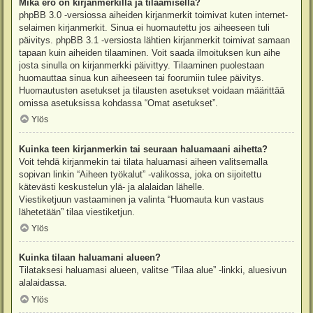
Mikä ero on kirjanmerkillä ja tilaamisella?
phpBB 3.0 -versiossa aiheiden kirjanmerkit toimivat kuten internet-
selaimen kirjanmerkit. Sinua ei huomautettu jos aiheeseen tuli
päivitys. phpBB 3.1 -versiosta lähtien kirjanmerkit toimivat samaan
tapaan kuin aiheiden tilaaminen. Voit saada ilmoituksen kun aihe
josta sinulla on kirjanmerkki päivittyy. Tilaaminen puolestaan
huomauttaa sinua kun aiheeseen tai foorumiin tulee päivitys.
Huomautusten asetukset ja tilausten asetukset voidaan määrittää
omissa asetuksissa kohdassa “Omat asetukset”.
Ylös
Kuinka teen kirjanmerkin tai seuraan haluamaani aihetta?
Voit tehdä kirjanmekin tai tilata haluamasi aiheen valitsemalla
sopivan linkin “Aiheen työkalut” -valikossa, joka on sijoitettu
kätevästi keskustelun ylä- ja alalaidan lähelle.
Viestiketjuun vastaaminen ja valinta “Huomauta kun vastaus
lähetetään” tilaa viestiketjun.
Ylös
Kuinka tilaan haluamani alueen?
Tilataksesi haluamasi alueen, valitse “Tilaa alue” -linkki, aluesivun
alalaidassa.
Ylös