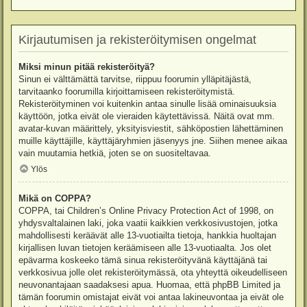
Kirjautumisen ja rekisteröitymisen ongelmat
Miksi minun pitää rekisteröityä?
Sinun ei välttämättä tarvitse, riippuu foorumin ylläpitäjästä,
tarvitaanko foorumilla kirjoittamiseen rekisteröitymistä.
Rekisteröityminen voi kuitenkin antaa sinulle lisää ominaisuuksia
käyttöön, jotka eivät ole vieraiden käytettävissä. Näitä ovat mm.
avatar-kuvan määrittely, yksityisviestit, sähköpostien lähettäminen
muille käyttäjille, käyttäjäryhmien jäsenyys jne. Siihen menee aikaa
vain muutamia hetkiä, joten se on suositeltavaa.
Ylös
Mikä on COPPA?
COPPA, tai Children’s Online Privacy Protection Act of 1998, on
yhdysvaltalainen laki, joka vaatii kaikkien verkkosivustojen, jotka
mahdollisesti keräävät alle 13-vuotiailta tietoja, hankkia huoltajan
kirjallisen luvan tietojen keräämiseen alle 13-vuotiaalta. Jos olet
epävarma koskeeko tämä sinua rekisteröityvänä käyttäjänä tai
verkkosivua jolle olet rekisteröitymässä, ota yhteyttä oikeudelliseen
neuvonantajaan saadaksesi apua. Huomaa, että phpBB Limited ja
tämän foorumin omistajat eivät voi antaa lakineuvontaa ja eivät ole