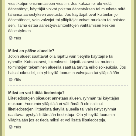
viestiketjun ensimmäiseen viestiin. Jos kukaan ei ole vielä
äänestänyt, käyttäjät voivat poistaa äänestyksen tai muokata mitä
tahansa äänestyksen asetusta. Jos käyttäjät ovat kuitenkin jo
äänestäneet, vain valvojat tai ylläpitäjät voivat muokata tai poistaa
sen. Tämä estää äänestysvaihtoehtojen vaihtamisen kesken
äänestyksen.
Ylös
Miksi en pääse alueelle?
Jotkin alueet saattavat olla rajattu vain tietyille käyttäjille tai
ryhmille. Katsoaksesi, lukeaksesi, kirjoittaaksesi tai muiden
toimintojen tekeminen alueella saattaa tarvita erikoisoikeuksia. Jos
haluat oikeudet, ota yhteyttä foorumin valvojaan tai ylläpitäjään.
Ylös
Miksi en voi liittää tiedostoja?
Liitetiedostojen oikeudet annetaan alueen, ryhmän tai käyttäjän
mukaan. Foorumin ylläpitäjä ei välttämättä ole sallinut
liitetiedostojen liittämistä tietyllä alueella tai vain tietyt ryhmät
saattavat pystyä liittämään tiedostoja. Ota yhteyttä foorumin
ylläpitäjään jos et tiedä miksi et voi lisätä liitetiedostoja.
Ylös