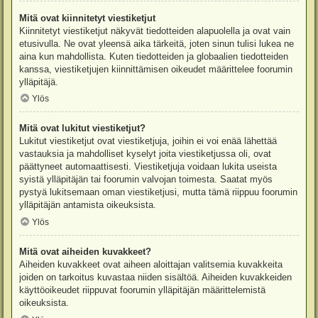
Mitä ovat kiinnitetyt viestiketjut
Kiinnitetyt viestiketjut näkyvät tiedotteiden alapuolella ja ovat vain
etusivulla. Ne ovat yleensä aika tärkeitä, joten sinun tulisi lukea ne
aina kun mahdollista. Kuten tiedotteiden ja globaalien tiedotteiden
kanssa, viestiketjujen kiinnittämisen oikeudet määrittelee foorumin
ylläpitäjä.
Ylös
Mitä ovat lukitut viestiketjut?
Lukitut viestiketjut ovat viestiketjuja, joihin ei voi enää lähettää
vastauksia ja mahdolliset kyselyt joita viestiketjussa oli, ovat
päättyneet automaattisesti. Viestiketjuja voidaan lukita useista
syistä ylläpitäjän tai foorumin valvojan toimesta. Saatat myös
pystyä lukitsemaan oman viestiketjusi, mutta tämä riippuu foorumin
ylläpitäjän antamista oikeuksista.
Ylös
Mitä ovat aiheiden kuvakkeet?
Aiheiden kuvakkeet ovat aiheen aloittajan valitsemia kuvakkeita
joiden on tarkoitus kuvastaa niiden sisältöä. Aiheiden kuvakkeiden
käyttöoikeudet riippuvat foorumin ylläpitäjän määrittelemistä
oikeuksista.