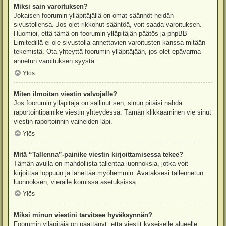
Miksi sain varoituksen?
Jokaisen foorumin ylläpitäjällä on omat säännöt heidän
sivustollensa. Jos olet rikkonut sääntöä, voit saada varoituksen.
Huomioi, että tämä on foorumin ylläpitäjän päätös ja phpBB
Limitedillä ei ole sivustolla annettavien varoitusten kanssa mitään
tekemistä. Ota yhteyttä foorumin ylläpitäjään, jos olet epävarma
annetun varoituksen syystä.
Ylös
Miten ilmoitan viestin valvojalle?
Jos foorumin ylläpitäjä on sallinut sen, sinun pitäisi nähdä
raportointipainike viestin yhteydessä. Tämän klikkaaminen vie sinut
viestin raportoinnin vaiheiden läpi.
Ylös
Mitä “Tallenna”-painike viestin kirjoittamisessa tekee?
Tämän avulla on mahdollista tallentaa luonnoksia, jotka voit
kirjoittaa loppuun ja lähettää myöhemmin. Avataksesi tallennetun
luonnoksen, vieraile komissa asetuksissa.
Ylös
Miksi minun viestini tarvitsee hyväksynnän?
Foorumin ylläpitäjä on päättänyt, että viestit kyseiselle alueelle