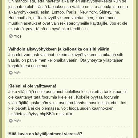
On mahdollista, että näytetty aika on eri aikavyöhykkeeltä kuin se
jossa itse olet. Tässä tapauksessa valitse omista asetuksista oma
aikavyöhykkeesi, esim. Lontoo, Pariisi, New York, Sidney, jne.
Huomaathan, että aikavyöhykkeen vaihtaminen, kuten monet
muutkin asetukset ovat vain rekisteröityneille käyttäjille. Jos et ole
rekisteröitynyt, tämä on hyvä aika tehdä niin.
Ylös
Vaihdoin aikavyöhykkeen ja kellonaika on silti väärin!
Jos olet varmasti valinnut oikean aikavyöhykkeen ja aika on silti
väärin, on palvelimen kellonaika väärin. Ota yhteyttä ylläpitäjään
korjataksesi ongelman.
Ylös
Kieleni ei ole valittavana!
Joko ylläpitäjä ei ole asentanut kielellesi kielipakettia tai kukaan ei
ole kääntänyt tätä foorumia kielellesi. Kokeile pyytää foorumin
ylläpitäjältä, josko hän voisi asentaa tarvitsemasi kielipaketin. Jos
kielipakettia ei ole olemassa, voit luoda uuden käännöksen.
Lisätietoja löytyy
phpBB
®:n sivuilta.
Ylös
Mitä kuvia on käyttäjänimeni vieressä?