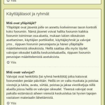
Ylös
Käyttäjätasot ja ryhmät
Mitä ovat ylläpitäjät?
Ylläpitäjät ovat jäseniä joille on annettu korkeimman tason kontrolli
koko foorumiin. Nämä jäsenet voivat hallita foorumin kaikkia
foorumin toiminnan osa-alueita, mukaan lukien oikeuksien
asettaminen, käyttäjien porttikiellot, käyttäjäryhmät ja valvojat
yms., riippuen foorumin perustajasta ja hänen ylläpitäjille
määrittelemistä oikeuksista. Heillä saattaa olla myös täydet
valvojan oikeudet kaikilla keskustelualueilla, riippuen foorumin
perustajan määrittelemistä asetuksista.
Ylös
Mitä ovatr valvojat?
Valvojat ovat henkilöitä (tai ryhmä henkilöitä) jotka katsovat
foorumeiden perään päivittäin. Heillä on on valta muokata ja poistaa
viestejä ja lukita, avata, siirtää, poistaa ja jakaa viestiketjuja niillä
alueilla joissa heillä on valvojan oikeudet. Yleensä valvojat ovat
paikalla estämässä aiheen vierestä keskustelua tai hyvien tapojen
vastaisen materiaalin lähettämistä.
Ylös