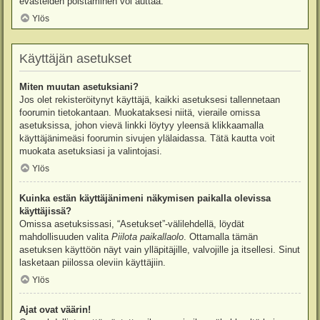
evästeiden poistaminen voi auttaa.
Ylös
Käyttäjän asetukset
Miten muutan asetuksiani?
Jos olet rekisteröitynyt käyttäjä, kaikki asetuksesi tallennetaan
foorumin tietokantaan. Muokataksesi niitä, vieraile omissa
asetuksissa, johon vievä linkki löytyy yleensä klikkaamalla
käyttäjänimeäsi foorumin sivujen ylälaidassa. Tätä kautta voit
muokata asetuksiasi ja valintojasi.
Ylös
Kuinka estän käyttäjänimeni näkymisen paikalla olevissa
käyttäjissä?
Omissa asetuksissasi, “Asetukset”-välilehdellä, löydät
mahdollisuuden valita
Piilota paikallaolo
. Ottamalla tämän
asetuksen käyttöön näyt vain ylläpitäjille, valvojille ja itsellesi. Sinut
lasketaan piilossa oleviin käyttäjiin.
Ylös
Ajat ovat väärin!