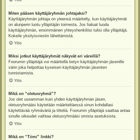
Ylös
Miten pääsen käyttäjäryhmän johtajaksi?
Käyttäjäryhmän johtaja on yleensä määritelty, kun käyttäjäryhmät
on alunperin luotu ylläpitäjän toimesta. Jos haluat luoda
käyttäjäryhmän, ensimmäinen yhteyshenkilösi tulisi olla ylläpitäjä.
Kokeile yksityisviestin lähettämistä.
Ylös
Miksi jotkut käyttäjäryhmät näkyvät eri väreillä?
Foorumin ylläpitäjä voi määritellä tietyn käyttäjäryhmän jäsenille
värin joka helpottaa kyseisen käyttäjäryhmän jäsenten
tunnistamista.
Ylös
Mikä on “oletusryhmä”?
Jos olet useamman kuin yhden käyttäjäryhmän jäsen,
oletusryhmääsi käytetään määriteltäessä sinun kohdallasi
käytettävää ryhmäväriä ja titteliä. Foorumin ylläpitäjä saattaa antaa
sinulle oikeudet vaihtaa oletusryhmääsi omista asetuksista.
Ylös
Mikä on “Tiimi” linkki?