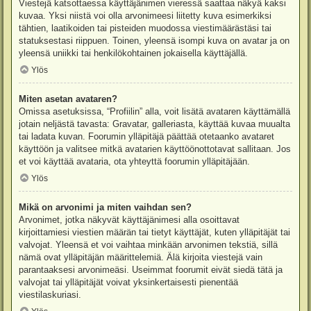
Viestejä katsottaessa käyttäjänimen vieressä saattaa näkyä kaksi
kuvaa. Yksi niistä voi olla arvonimeesi liitetty kuva esimerkiksi
tähtien, laatikoiden tai pisteiden muodossa viestimäärästäsi tai
statuksestasi riippuen. Toinen, yleensä isompi kuva on avatar ja on
yleensä uniikki tai henkilökohtainen jokaisella käyttäjällä.
Ylös
Miten asetan avataren?
Omissa asetuksissa, “Profiilin” alla, voit lisätä avataren käyttämällä
jotain neljästä tavasta: Gravatar, galleriasta, käyttää kuvaa muualta
tai ladata kuvan. Foorumin ylläpitäjä päättää otetaanko avataret
käyttöön ja valitsee mitkä avatarien käyttöönottotavat sallitaan. Jos
et voi käyttää avataria, ota yhteyttä foorumin ylläpitäjään.
Ylös
Mikä on arvonimi ja miten vaihdan sen?
Arvonimet, jotka näkyvät käyttäjänimesi alla osoittavat
kirjoittamiesi viestien määrän tai tietyt käyttäjät, kuten ylläpitäjät tai
valvojat. Yleensä et voi vaihtaa minkään arvonimen tekstiä, sillä
nämä ovat ylläpitäjän määrittelemiä. Älä kirjoita viestejä vain
parantaaksesi arvonimeäsi. Useimmat foorumit eivät siedä tätä ja
valvojat tai ylläpitäjät voivat yksinkertaisesti pienentää
viestilaskuriasi.