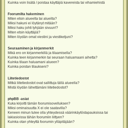
Kuinka voin lisätä / poistaa käyttäjiä kavereista tai vihamiehistä
Foorumilta hakeminen
Miten etsin alueelta tai alueilta?
Miksi hakuni ei löytänyt mitään?
Miksi haku johti tyhjään sivuun!?
Miten etsin käyttäjiä?
Miten löydän omat viestini ja viestiketjuni?
Seuraaminen ja kirjanmerkit
Mikä ero on kirjanmerkillä ja tilaamisella?
Kuinka teen kirjanmerkin tai seuraan haluamaani aihetta?
Kuinka tilaan haluamani alueen?
Kuinka poistan tilaukseni?
Liitetiedostot
Mitkä liitetiedostot ovat sallittuja tällä alueella?
Mistä löydän lähettämäni liitetiedostot?
phpBB -asiat
Kuka kirjoitti tämän foorumisovelluksen?
Miksi ominaisuutta X ei ole saatavilla?
Keneen minun tulee olla yhteydessä väärinkäytöstapauksissa tai
lakiasioissa tähän foorumiin liittyen?
Kuinka otan yhteyttä foorumin ylläpitäjään?