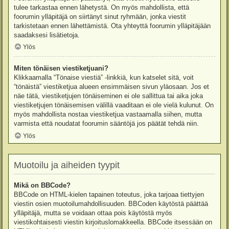
tulee tarkastaa ennen lähetystä. On myös mahdollista, että
foorumin ylläpitäjä on siirtänyt sinut ryhmään, jonka viestit
tarkistetaan ennen lähettämistä. Ota yhteyttä foorumin ylläpitäjään
saadaksesi lisätietoja.
Ylös
Miten tönäisen viestiketjuani?
Klikkaamalla “Tönaise viestiä” -linkkiä, kun katselet sitä, voit
“tönäistä” viestiketjua alueen ensimmäisen sivun yläosaan. Jos et
näe tätä, viestiketjujen tönäiseminen ei ole sallittua tai aika joka
viestiketjujen tönäisemisen välillä vaaditaan ei ole vielä kulunut. On
myös mahdollista nostaa viestiketjua vastaamalla siihen, mutta
varmista että noudatat foorumin sääntöjä jos päätät tehdä niin.
Ylös
Muotoilu ja aiheiden tyypit
Mikä on BBCode?
BBCode on HTML-kielen tapainen toteutus, joka tarjoaa tiettyjen
viestin osien muotoilumahdollisuuden. BBCoden käytöstä päättää
ylläpitäjä, mutta se voidaan ottaa pois käytöstä myös
viestikohtaisesti viestin kirjoituslomakkeella. BBCode itsessään on