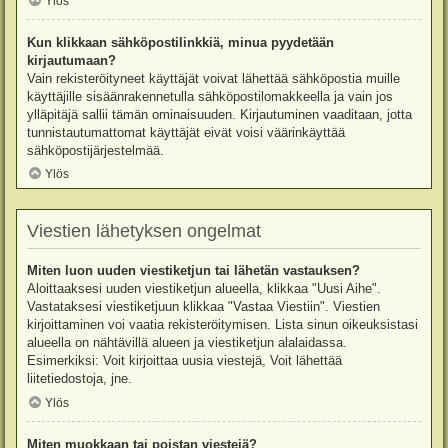
Ylös
Kun klikkaan sähköpostilinkkiä, minua pyydetään
kirjautumaan?
Vain rekisteröityneet käyttäjät voivat lähettää sähköpostia muille
käyttäjille sisäänrakennetulla sähköpostilomakkeella ja vain jos
ylläpitäjä sallii tämän ominaisuuden. Kirjautuminen vaaditaan, jotta
tunnistautumattomat käyttäjät eivät voisi väärinkäyttää
sähköpostijärjestelmää.
Ylös
Viestien lähetyksen ongelmat
Miten luon uuden viestiketjun tai lähetän vastauksen?
Aloittaaksesi uuden viestiketjun alueella, klikkaa "Uusi Aihe".
Vastataksesi viestiketjuun klikkaa "Vastaa Viestiin". Viestien
kirjoittaminen voi vaatia rekisteröitymisen. Lista sinun oikeuksistasi
alueella on nähtävillä alueen ja viestiketjun alalaidassa.
Esimerkiksi: Voit kirjoittaa uusia viestejä, Voit lähettää
liitetiedostoja, jne.
Ylös
Miten muokkaan tai poistan viestejä?