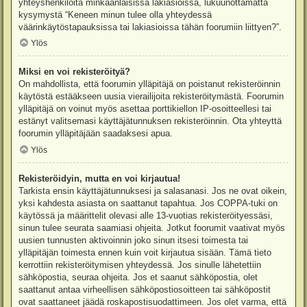
yhteyshenkilöitä minkäänlaisissa lakiasioissa, lukuunottamatta
kysymystä “Keneen minun tulee olla yhteydessä
väärinkäytöstapauksissa tai lakiasioissa tähän foorumiin liittyen?”.
Ylös
Miksi en voi rekisteröityä?
On mahdollista, että foorumin ylläpitäjä on poistanut rekisteröinnin
käytöstä estääkseen uusia vierailijoita rekisteröitymästä. Foorumin
ylläpitäjä on voinut myös asettaa porttikiellon IP-osoitteellesi tai
estänyt valitsemasi käyttäjätunnuksen rekisteröinnin. Ota yhteyttä
foorumin ylläpitäjään saadaksesi apua.
Ylös
Rekisteröidyin, mutta en voi kirjautua!
Tarkista ensin käyttäjätunnuksesi ja salasanasi. Jos ne ovat oikein,
yksi kahdesta asiasta on saattanut tapahtua. Jos COPPA-tuki on
käytössä ja määrittelit olevasi alle 13-vuotias rekisteröityessäsi,
sinun tulee seurata saamiasi ohjeita. Jotkut foorumit vaativat myös
uusien tunnusten aktivoinnin joko sinun itsesi toimesta tai
ylläpitäjän toimesta ennen kuin voit kirjautua sisään. Tämä tieto
kerrottiin rekisteröitymisen yhteydessä. Jos sinulle lähetettiin
sähköpostia, seuraa ohjeita. Jos et saanut sähköpostia, olet
saattanut antaa virheellisen sähköpostiosoitteen tai sähköpostit
ovat saattaneet jäädä roskapostisuodattimeen. Jos olet varma, että