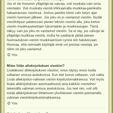
Jos et ole foorumin ylläpitäjä tai valvoja, voit muokata vain omia
viestejäsi. Voit muokata viestiä klikkaamalla muokkaa-painiketta
haluamassasi viestissä. Joskus painike toimii vain tietyn ajan
viestin luomisen jälkeen. Jos joku on jo vastannut viestiin, löydät
viestiketjuun palatessasi pienen tekstin viestisi alla, joka kertoo
viestin muokkauskertojen lukumäärän ja muokkausajan. Tämä
näkyy vain jos joku on vastannut viestiin. Se ei näy, jos valvoja tai
ylläpitäjä muokkaa viestiä, mutta he saattavat jättää pienen
huomautuksen viestin muokkaamisen syistä niin halutessaan.
Huomaa, että normaalit käyttäjät eivät voi poistaa viestejä, jos
niihin on joku vastannut.
Ylös
Miten liitän allekirjoituksen viestiini?
Lisätäksesi allekirjoituksen viestiisi, sinun täytyy ensin luoda
sellainen omissa asetuksissa. Kun olet luonut sellaisen, voit valita
Lisää allekirjoitus
-valinnan viestin kirjoituslomakkeessa. Voit myös
lisätä allekirjoituksen automaattisesti aina kaikkiin viesteihisi
tekemällä valinnan omissa asetuksissa. Jos teet niin, voit silti
estää allekirjoituksen liittämisen yksittäiseen viestiin poistamalla
valinnan viestinkirjoituslomakkeessa.
Ylös