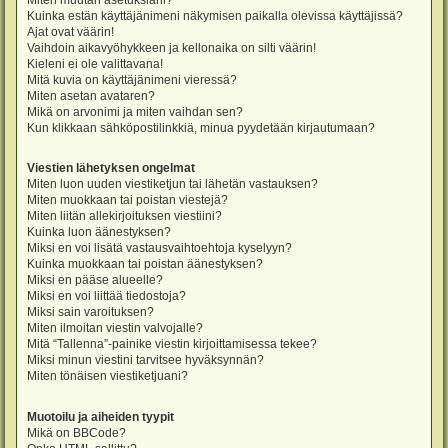
Miten muutan asetuksiani?
Kuinka estän käyttäjänimeni näkymisen paikalla olevissa käyttäjissä?
Ajat ovat väärin!
Vaihdoin aikavyöhykkeen ja kellonaika on silti väärin!
Kieleni ei ole valittavana!
Mitä kuvia on käyttäjänimeni vieressä?
Miten asetan avataren?
Mikä on arvonimi ja miten vaihdan sen?
Kun klikkaan sähköpostilinkkiä, minua pyydetään kirjautumaan?
Viestien lähetyksen ongelmat
Miten luon uuden viestiketjun tai lähetän vastauksen?
Miten muokkaan tai poistan viestejä?
Miten liitän allekirjoituksen viestiini?
Kuinka luon äänestyksen?
Miksi en voi lisätä vastausvaihtoehtoja kyselyyn?
Kuinka muokkaan tai poistan äänestyksen?
Miksi en pääse alueelle?
Miksi en voi liittää tiedostoja?
Miksi sain varoituksen?
Miten ilmoitan viestin valvojalle?
Mitä “Tallenna”-painike viestin kirjoittamisessa tekee?
Miksi minun viestini tarvitsee hyväksynnän?
Miten tönäisen viestiketjuani?
Muotoilu ja aiheiden tyypit
Mikä on BBCode?