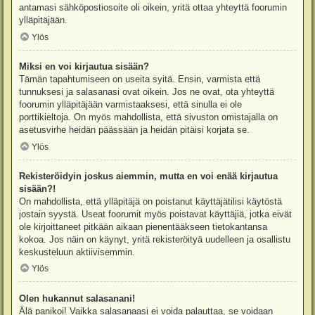
antamasi sähköpostiosoite oli oikein, yritä ottaa yhteyttä foorumin
ylläpitäjään.
Ylös
Miksi en voi kirjautua sisään?
Tämän tapahtumiseen on useita syitä. Ensin, varmista että
tunnuksesi ja salasanasi ovat oikein. Jos ne ovat, ota yhteyttä
foorumin ylläpitäjään varmistaaksesi, että sinulla ei ole
porttikieltoja. On myös mahdollista, että sivuston omistajalla on
asetusvirhe heidän päässään ja heidän pitäisi korjata se.
Ylös
Rekisteröidyin joskus aiemmin, mutta en voi enää kirjautua
sisään?!
On mahdollista, että ylläpitäjä on poistanut käyttäjätilisi käytöstä
jostain syystä. Useat foorumit myös poistavat käyttäjiä, jotka eivät
ole kirjoittaneet pitkään aikaan pienentääkseen tietokantansa
kokoa. Jos näin on käynyt, yritä rekisteröityä uudelleen ja osallistu
keskusteluun aktiivisemmin.
Ylös
Olen hukannut salasanani!
Älä panikoi! Vaikka salasanaasi ei voida palauttaa, se voidaan