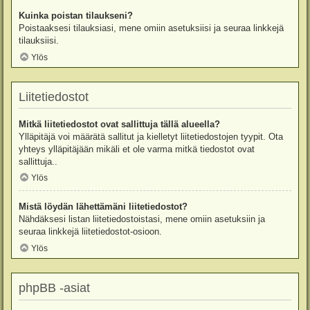
Kuinka poistan tilaukseni?
Poistaaksesi tilauksiasi, mene omiin asetuksiisi ja seuraa linkkejä
tilauksiisi.
Ylös
Liitetiedostot
Mitkä liitetiedostot ovat sallittuja tällä alueella?
Ylläpitäjä voi määrätä sallitut ja kielletyt liitetiedostojen tyypit. Ota
yhteys ylläpitäjään mikäli et ole varma mitkä tiedostot ovat
sallittuja..
Ylös
Mistä löydän lähettämäni liitetiedostot?
Nähdäksesi listan liitetiedostoistasi, mene omiin asetuksiin ja
seuraa linkkejä liitetiedostot-osioon.
Ylös
phpBB -asiat