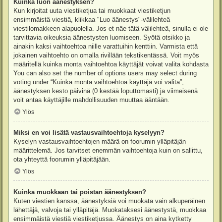
Kuinka luon äänestyksen?
Kun kirjoitat uuta viestiketjua tai muokkaat viestiketjun
ensimmäistä viestiä, klikkaa "Luo äänestys"-välilehteä
viestilomakkeen alapuolella. Jos et näe tätä välilehteä, sinulla ei ole
tarvittavia oikeuksia äänestysten luomiseen. Syötä otsikko ja
ainakin kaksi vaihtoehtoa niille varattuihin kenttiin. Varmista että
jokainen vaihtoehto on omalla rivillään tekstikentässä. Voit myös
määritellä kuinka monta vaihtoehtoa käyttäjät voivat valita kohdasta
You can also set the number of options users may select during
voting under “Kuinka monta vaihtoehtoa käyttäjä voi valita”,
äänestyksen kesto päivinä (0 kestää loputtomasti) ja viimeisenä
voit antaa käyttäjille mahdollisuuden muuttaa ääntään.
Ylös
Miksi en voi lisätä vastausvaihtoehtoja kyselyyn?
Kyselyn vastausvaihtoehtojen määrä on foorumin ylläpitäjän
määrittelemä. Jos tarvitset enemmän vaihtoehtoja kuin on sallittu,
ota yhteyttä foorumin ylläpitäjään.
Ylös
Kuinka muokkaan tai poistan äänestyksen?
Kuten viestien kanssa, äänestyksiä voi muokata vain alkuperäinen
lähettäjä, valvoja tai ylläpitäjä. Muokataksesi äänestystä, muokkaa
ensimmäistä viestiä viestiketjussa. Äänestys on aina kytketty