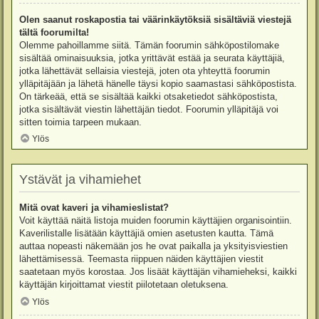
Olen saanut roskapostia tai väärinkäytöksiä sisältäviä viestejä
tältä foorumilta!
Olemme pahoillamme siitä. Tämän foorumin sähköpostilomake
sisältää ominaisuuksia, jotka yrittävät estää ja seurata käyttäjiä,
jotka lähettävät sellaisia viestejä, joten ota yhteyttä foorumin
ylläpitäjään ja lähetä hänelle täysi kopio saamastasi sähköpostista.
On tärkeää, että se sisältää kaikki otsaketiedot sähköpostista,
jotka sisältävät viestin lähettäjän tiedot. Foorumin ylläpitäjä voi
sitten toimia tarpeen mukaan.
Ylös
Ystävät ja vihamiehet
Mitä ovat kaveri ja vihamieslistat?
Voit käyttää näitä listoja muiden foorumin käyttäjien organisointiin.
Kaverilistalle lisätään käyttäjiä omien asetusten kautta. Tämä
auttaa nopeasti näkemään jos he ovat paikalla ja yksityisviestien
lähettämisessä. Teemasta riippuen näiden käyttäjien viestit
saatetaan myös korostaa. Jos lisäät käyttäjän vihamieheksi, kaikki
käyttäjän kirjoittamat viestit piilotetaan oletuksena.
Ylös