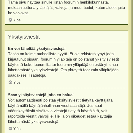
Tämä sivu näyttää sinulle listan foorumin henkilökunnasta,
mukaanluettuna ylläpitäjät, valvojat ja muut tiedot, kuten alueet joita
he valvovat.
Ylös
Yksityisviestit
En voi lähettää yksityisviestejä!
Tähän on kolme mahdollista syytä. Et ole rekisteröitynyt ja/tai
kirjautunut sisään, foorumin ylläpitäjä on poistanut yksityisviestit
käytöstä koko foorumilta tai foorumin ylläpitäjä on estänyt sinua
lähettämästä yksityisviestejä. Ota yhteyttä foorumin ylläpitäjään
saadaksesi lisätietoja.
Ylös
Saan yksityisviestejä joita en halua!
Voit automaattisesti poistaa yksityisviestit tietyltä käyttäjältä
käyttämällä käyttäjänhallinnan viestisääntöjä. Jos saat
väärinkäytöksiä sisältäviä viestejä tietyltä käyttäjältä, voit
raportoida viestit valvojille. Heillä on oikeudet estää käyttäjiä
lähettämästä yksityisviestejä.
Ylös