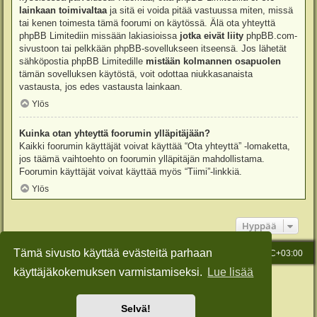
lainkaan toimivaltaa
ja sitä ei voida pitää vastuussa miten, missä
tai kenen toimesta tämä foorumi on käytössä. Älä ota yhteyttä
phpBB Limitediin missään lakiasioissa
jotka eivät liity
phpBB.com-
sivustoon tai pelkkään phpBB-sovellukseen itseensä. Jos lähetät
sähköpostia phpBB Limitedille
mistään kolmannen osapuolen
tämän sovelluksen käytöstä, voit odottaa niukkasanaista
vastausta, jos edes vastausta lainkaan.
Ylös
Kuinka otan yhteyttä foorumin ylläpitäjään?
Kaikki foorumin käyttäjät voivat käyttää “Ota yhteyttä” -lomaketta,
jos täämä vaihtoehto on foorumin ylläpitäjän mahdollistama.
Foorumin käyttäjät voivat käyttää myös “Tiimi”-linkkiä.
Ylös
Hyppää
Tämä sivusto käyttää evästeitä parhaan
Etusivu
Viesti Ylläpidolle
Kaikki ajat ovat
UTC+03:00
käyttäjäkokemuksen varmistamiseksi.
Lue lisää
Keskustelufoorumin ohjelmisto
phpBB
® Forum Software © phpBB Limited
Käännös: phpBB Suomi (lurttinen, harritapio, Pettis)
Style: Green-Style-Slim by Joyce&Luna
phpBB-Style-Design
Selvä!
Yksityisyys
|
Ehdot