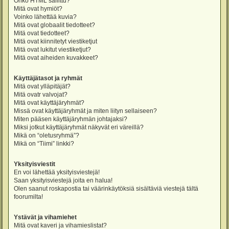
Onko HTML sallittu?
Mitä ovat hymiöt?
Voinko lähettää kuvia?
Mitä ovat globaalit tiedotteet?
Mitä ovat tiedotteet?
Mitä ovat kiinnitetyt viestiketjut
Mitä ovat lukitut viestiketjut?
Mitä ovat aiheiden kuvakkeet?
Käyttäjätasot ja ryhmät
Mitä ovat ylläpitäjät?
Mitä ovatr valvojat?
Mitä ovat käyttäjäryhmät?
Missä ovat käyttäjäryhmät ja miten liityn sellaiseen?
Miten pääsen käyttäjäryhmän johtajaksi?
Miksi jotkut käyttäjäryhmät näkyvät eri väreillä?
Mikä on “oletusryhmä”?
Mikä on “Tiimi” linkki?
Yksityisviestit
En voi lähettää yksityisviestejä!
Saan yksityisviestejä joita en halua!
Olen saanut roskapostia tai väärinkäytöksiä sisältäviä viestejä tältä
foorumilta!
Ystävät ja vihamiehet
Mitä ovat kaveri ja vihamieslistat?