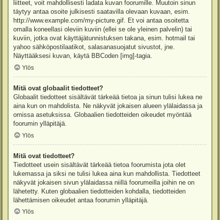
liitteet, voit mahdollisesti ladata kuvan foorumille. Muutoin sinun
täytyy antaa osoite julkisesti saatavilla olevaan kuvaan, esim.
http://www.example.com/my-picture.gif. Et voi antaa osoitetta
omalla koneellasi oleviin kuviin (ellei se ole yleinen palvelin) tai
kuviin, jotka ovat käyttäjätunnistuksen takana, esim. hotmail tai
yahoo sähköpostilaatikot, salasanasuojatut sivustot, jne.
Näyttääksesi kuvan, käytä BBCoden [img]-tagia.
Ylös
Mitä ovat globaalit tiedotteet?
Globaalit tiedotteet sisältävät tärkeää tietoa ja sinun tulisi lukea ne
aina kun on mahdolista. Ne näkyvät jokaisen alueen ylälaidassa ja
omissa asetuksissa. Globaalien tiedotteiden oikeudet myöntää
foorumin ylläpitäjä.
Ylös
Mitä ovat tiedotteet?
Tiedotteet usein sisältävät tärkeää tietoa foorumista jota olet
lukemassa ja siksi ne tulisi lukea aina kun mahdollista. Tiedotteet
näkyvät jokaisen sivun ylälaidassa niillä foorumeilla joihin ne on
lähetetty. Kuten globaalien tiedotteiden kohdalla, tiedotteiden
lähettämisen oikeudet antaa foorumin ylläpitäjä.
Ylös