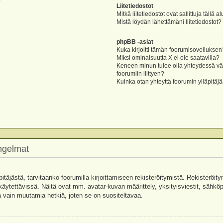
?
Liitetiedostot
Mitkä liitetiedostot ovat sallittuja tällä a
Mistä löydän lähettämäni liitetiedostot?
phpBB -asiat
Kuka kirjoitti tämän foorumisovelluksen
Miksi ominaisuutta X ei ole saatavilla?
Keneen minun tulee olla yhteydessä vää
foorumiin liittyen?
Kuinka otan yhteyttä foorumin ylläpitäj
ongelmat
pitäjästä, tarvitaanko foorumilla kirjoittamiseen rekisteröitymistä. Rekisteröity
käytettävissä. Näitä ovat mm. avatar-kuvan määrittely, yksityisviestit, sähköpo
 vain muutamia hetkiä, joten se on suositeltavaa.