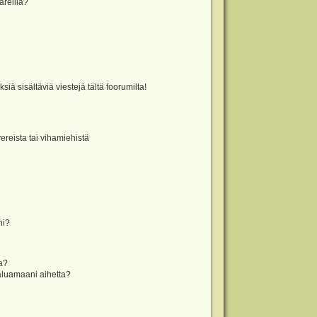
äreillä?
iä sisältäviä viestejä tältä foorumilta!
vereista tai vihamiehistä
ni?
la?
aluamaani aihetta?