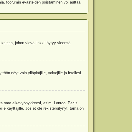
mia, foorumin evästeiden poistaminen voi auttaa.
uksissa, johon vievä linkki löytyy yleensä
ön näyt vain ylläpitäjille, valvojille ja itsellesi.
sta oma aikavyöhykkeesi, esim. Lontoo, Pariisi,
 käyttäjille. Jos et ole rekisteröitynyt, tämä on