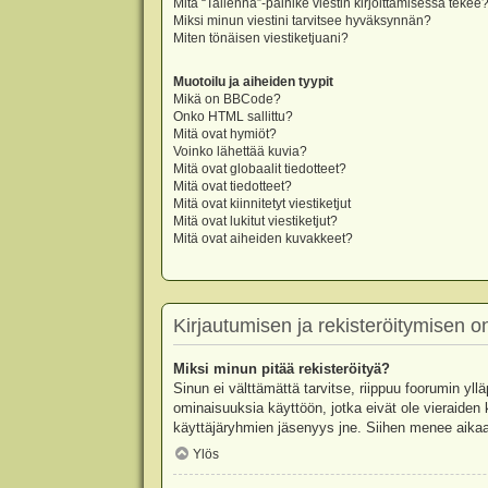
Mitä “Tallenna”-painike viestin kirjoittamisessa tekee
Miksi minun viestini tarvitsee hyväksynnän?
Miten tönäisen viestiketjuani?
Muotoilu ja aiheiden tyypit
Mikä on BBCode?
Onko HTML sallittu?
Mitä ovat hymiöt?
Voinko lähettää kuvia?
Mitä ovat globaalit tiedotteet?
Mitä ovat tiedotteet?
Mitä ovat kiinnitetyt viestiketjut
Mitä ovat lukitut viestiketjut?
Mitä ovat aiheiden kuvakkeet?
Kirjautumisen ja rekisteröitymisen 
Miksi minun pitää rekisteröityä?
Sinun ei välttämättä tarvitse, riippuu foorumin yllä
ominaisuuksia käyttöön, jotka eivät ole vieraiden 
käyttäjäryhmien jäsenyys jne. Siihen menee aikaa
Ylös