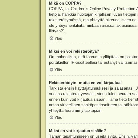
Mikä on COPPA?
COPPA, tai Children’s Online Privacy Protection Ac
tietoja, hankkia huoltajan kirjallisen luvan tieto
rekisteröitymässä, ota yhteyttä oikeudelliseen n
ole yhteyshenkilöitä minkäänlaisissa lakiasioiss
liittyen?”.
Ylös
Miksi en voi rekisteröityä?
On mahdollista, että foorumin ylläpitäjä on poista
porttikiellon IP-osoitteellesi tai estänyt valitsem
Ylös
Rekisteröidyin, mutta en voi kirjautua!
Tarkista ensin käyttäjätunnuksesi ja salasanasi. 
vuotias rekisteröityessäsi, sinun tulee seurata sa
ennen kuin voit kirjautua sisään. Tämä tieto kerro
antaa virheellisen sähköpostiosoitteen tai sähköpo
yhteyttä foorumin ylläpitäjään.
Ylös
Miksi en voi kirjautua sisään?
Tämän tapahtumiseen on useita syitä. Ensin, varmis