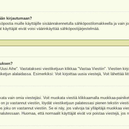
ään kirjautumaan?
köpostia muille käyttäjille sisäänrakennetulla sähköpostilomakkeella ja vain jo
 käyttäjät eivät voisi väärinkäyttää sähköpostijärjestelmää.
auksen?
"Uusi Aihe". Vastataksesi viestiketjuun klikkaa "Vastaa Viestiin". Viestien kirj
ketjun alalaidassa. Esimerkiksi: Voit kirjoittaa uusia viestejä, Voit lähettää liit
uokata vain omia viestejäsi. Voit muokata viestiä klikkaamalla muokkaa-painik
 on jo vastannut viestiin, löydät viestiketjuun palatessasi pienen tekstin viest
oku on vastannut viestiin. Se ei näy, jos valvoja tai ylläpitäjä muokkaa vies
utessaan. Huomaa, että normaalit käyttäjät eivät voi poistaa viestejä, jos ni