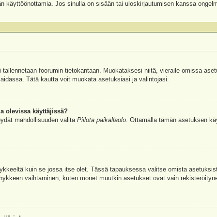
äjän käyttöönottamia. Jos sinulla on sisään tai uloskirjautumisen kanssa ongel
si tallennetaan foorumin tietokantaan. Muokataksesi niitä, vieraile omissa aset
aidassa. Tätä kautta voit muokata asetuksiasi ja valintojasi.
a olevissa käyttäjissä?
öydät mahdollisuuden valita
Piilota paikallaolo
. Ottamalla tämän asetuksen käyttö
hykkeeltä kuin se jossa itse olet. Tässä tapauksessa valitse omista asetuksi
kkeen vaihtaminen, kuten monet muutkin asetukset ovat vain rekisteröityneille