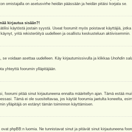
ston omistajalla on asetusvirhe heidän päässään ja heidän pitäisi korjata se.
nää kirjautua sisään?!
jätilisi käytöstä jostain syystä. Useat foorumit myös poistavat käyttäjiä, jotka 
äynyt, yritä rekisteröityä uudelleen ja osallistu keskusteluun aktiivisemmin.
, se voidaan asettaa uudelleen. Käy kirjautumissivulla ja klikkaa
Unohdin sal
a yhteyttä foorumin ylläpitäjään.
asi, foorumi pitää sinut kirjautuneena ennalta määritellyn ajan. Tämä estää m
tuessasi. Tämä ei ole suositeltavaa, jos käytät foorumia jaetulta koneelta, esim
umin ylläpitäjä on estänyt tämän toiminnon käyttämisen.
 ovat phpBB:n luomia. Ne tunnistavat sinut ja pitävät sinut kirjautuneena foor