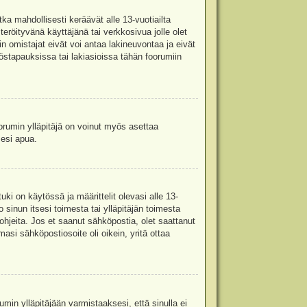
ka mahdollisesti keräävät alle 13-vuotiailta
teröityvänä käyttäjänä tai verkkosivua jolle olet
omistajat eivät voi antaa lakineuvontaa ja eivät
stapauksissa tai lakiasioissa tähän foorumiin
oorumin ylläpitäjä on voinut myös asettaa
sesi apua.
i on käytössä ja määrittelit olevasi alle 13-
 sinun itsesi toimesta tai ylläpitäjän toimesta
 ohjeita. Jos et saanut sähköpostia, olet saattanut
asi sähköpostiosoite oli oikein, yritä ottaa
min ylläpitäjään varmistaaksesi, että sinulla ei