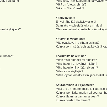
jautua sisään?!
Miksi jotkut käyttäjäryhmät näkyvät eri v
Mikä on “oletusryhmä”?
Mikä on “Tiimi” linkki?
Yksityisviestit
En voi lähettää yksityisviestejä!
Saan yksityisviestejä joita en halua!
ssa käyttäjissä?
Olen saanut roskapostia tai väärinkäytöks
Ystävät ja vihamiehet
Mitä ovat kaveri ja vihamieslistat?
Kuinka voin lisätä / poistaa käyttäjiä ka
rjautumaan?
Foorumilta hakeminen
Miten etsin alueelta tai alueilta?
Miksi hakuni ei löytänyt mitään?
Miksi haku johti tyhjään sivuun!?
?
Miten etsin käyttäjiä?
Miten löydän omat viestini ja viestiketju
Seuraaminen ja kirjanmerkit
Mikä ero on kirjanmerkillä ja tilaamisel
Kuinka teen kirjanmerkin tai seuraan h
Kuinka tilaan haluamani alueen?
Kuinka poistan tilaukseni?