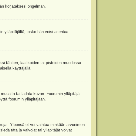
jään korjataksesi ongelman.
in ylläpitäjältä, josko hän voisi asentaa
ksi tähtien, laatikoiden tai pisteiden muodossa
isella käyttäjällä.
a muualta tai ladata kuvan. Foorumin ylläpitäjä
yttä foorumin ylläpitäjään.
valvojat. Yleensä et voi vaihtaa minkään arvonimen
edä tätä ja valvojat tai ylläpitäjät voivat