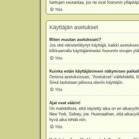
luettujen seurantaa, jos ne ovat foorumin ylläpit
Ylös
Käyttäjän asetukset
Miten muutan asetuksiani?
Jos olet rekisteröitynyt käyttäjä, kaikki asetukse
klikkaamalla käyttäjänimeäsi foorumin sivujen yläl
Ylös
Kuinka estän käyttäjänimeni näkymisen paikall
Omissa asetuksissasi, “Asetukset”-välilehdellä, l
Sinut lasketaan piilossa oleviin käyttäjiin.
Ylös
Ajat ovat väärin!
On mahdollista, että näytetty aika on eri aikavyö
New York, Sidney, jne. Huomaathan, että aikavyöhy
hyvä aika tehdä niin.
Ylös