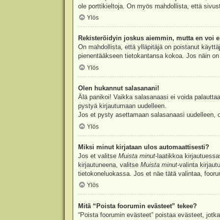
ole porttikieltoja. On myös mahdollista, että sivu
Ylös
Rekisteröidyin joskus aiemmin, mutta en voi e
On mahdollista, että ylläpitäjä on poistanut käyttä
pienentääkseen tietokantansa kokoa. Jos näin on k
Ylös
Olen hukannut salasanani!
Älä panikoi! Vaikka salasanaasi ei voida palauttaa
pystyä kirjautumaan uudelleen.
Jos et pysty asettamaan salasanaasi uudelleen, ot
Ylös
Miksi minut kirjataan ulos automaattisesti?
Jos et valitse
Muista minut
-laatikkoa kirjautuess
kirjautuneena, valitse
Muista minut
-valinta kirjau
tietokoneluokassa. Jos et näe tätä valintaa, foor
Ylös
Mitä “Poista foorumin evästeet” tekee?
“Poista foorumin evästeet” poistaa evästeet, jotka