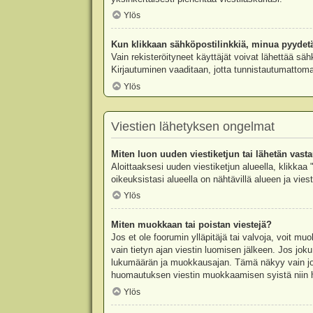
Ylös
Kun klikkaan sähköpostilinkkiä, minua pyydet
Vain rekisteröityneet käyttäjät voivat lähettää säh
Kirjautuminen vaaditaan, jotta tunnistautumattomat
Ylös
Viestien lähetyksen ongelmat
Miten luon uuden viestiketjun tai lähetän vast
Aloittaaksesi uuden viestiketjun alueella, klikkaa 
oikeuksistasi alueella on nähtävillä alueen ja viesti
Ylös
Miten muokkaan tai poistan viestejä?
Jos et ole foorumin ylläpitäjä tai valvoja, voit m
vain tietyn ajan viestin luomisen jälkeen. Jos joku
lukumäärän ja muokkausajan. Tämä näkyy vain jos j
huomautuksen viestin muokkaamisen syistä niin hal
Ylös