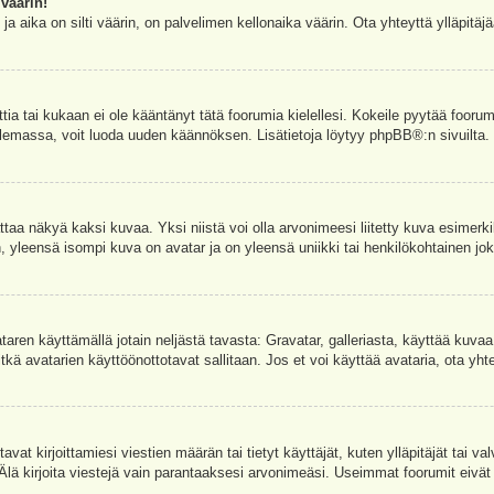
väärin!
a aika on silti väärin, on palvelimen kellonaika väärin. Ota yhteyttä ylläpitä
ettia tai kukaan ei ole kääntänyt tätä foorumia kielellesi. Kokeile pyytää foorum
e olemassa, voit luoda uuden käännöksen. Lisätietoja löytyy
phpBB
®:n sivuilta.
aa näkyä kaksi kuvaa. Yksi niistä voi olla arvonimeesi liitetty kuva esimerki
, yleensä isompi kuva on avatar ja on yleensä uniikki tai henkilökohtainen joka
vataren käyttämällä jotain neljästä tavasta: Gravatar, galleriasta, käyttää kuva
kä avatarien käyttöönottotavat sallitaan. Jos et voi käyttää avataria, ota yhte
avat kirjoittamiesi viestien määrän tai tietyt käyttäjät, kuten ylläpitäjät tai 
 Älä kirjoita viestejä vain parantaaksesi arvonimeäsi. Useimmat foorumit eivät si