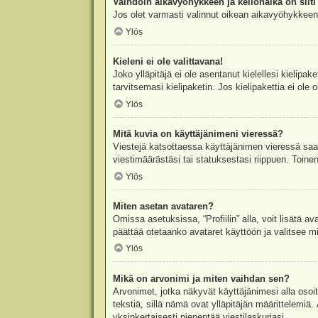
Vaihdoin aikavyöhykkeen ja kellonaika on silti 
Jos olet varmasti valinnut oikean aikavyöhykkeen j
Ylös
Kieleni ei ole valittavana!
Joko ylläpitäjä ei ole asentanut kielellesi kielipak
tarvitsemasi kielipaketin. Jos kielipakettia ei ol
Ylös
Mitä kuvia on käyttäjänimeni vieressä?
Viestejä katsottaessa käyttäjänimen vieressä saatt
viestimäärästäsi tai statuksestasi riippuen. Toinen
Ylös
Miten asetan avataren?
Omissa asetuksissa, “Profiilin” alla, voit lisätä a
päättää otetaanko avataret käyttöön ja valitsee mit
Ylös
Mikä on arvonimi ja miten vaihdan sen?
Arvonimet, jotka näkyvät käyttäjänimesi alla osoitt
tekstiä, sillä nämä ovat ylläpitäjän määrittelemiä.
yksinkertaisesti pienentää viestilaskuriasi.