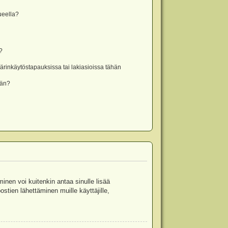
lueella?
?
rinkäytöstapauksissa tai lakiasioissa tähän
ään?
minen voi kuitenkin antaa sinulle lisää
stien lähettäminen muille käyttäjille,