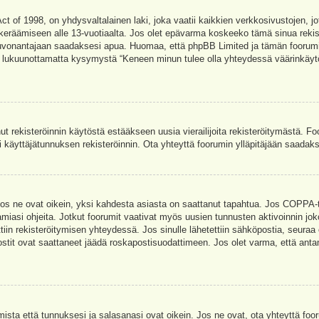
t of 1998, on yhdysvaltalainen laki, joka vaatii kaikkien verkkosivustojen, jot
jen keräämiseen alle 13-vuotiaalta. Jos olet epävarma koskeeko tämä sinua rekis
euvonantajaan saadaksesi apua. Huomaa, että phpBB Limited ja tämän foorumin 
a, lukuunottamatta kysymystä “Keneen minun tulee olla yhteydessä väärinkäytö
nut rekisteröinnin käytöstä estääkseen uusia vierailijoita rekisteröitymästä. F
asi käyttäjätunnuksen rekisteröinnin. Ota yhteyttä foorumin ylläpitäjään saadak
Jos ne ovat oikein, yksi kahdesta asiasta on saattanut tapahtua. Jos COPPA-tuk
amiasi ohjeita. Jotkut foorumit vaativat myös uusien tunnusten aktivoinnin joko
ttiin rekisteröitymisen yhteydessä. Jos sinulle lähetettiin sähköpostia, seuraa
stit ovat saattaneet jäädä roskapostisuodattimeen. Jos olet varma, että antam
ta että tunnuksesi ja salasanasi ovat oikein. Jos ne ovat, ota yhteyttä fooru