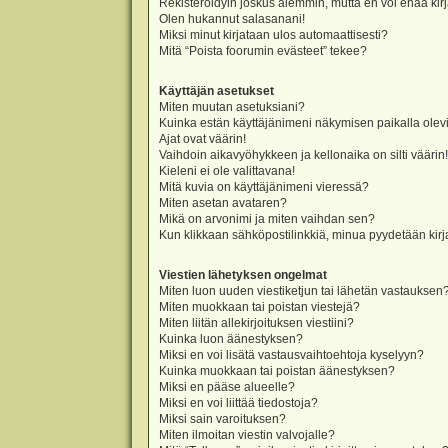
Rekisteröidyin joskus aiemmin, mutta en voi enää kir
Olen hukannut salasanani!
Miksi minut kirjataan ulos automaattisesti?
Mitä “Poista foorumin evästeet” tekee?
Käyttäjän asetukset
Miten muutan asetuksiani?
Kuinka estän käyttäjänimeni näkymisen paikalla olevi
Ajat ovat väärin!
Vaihdoin aikavyöhykkeen ja kellonaika on silti väärin!
Kieleni ei ole valittavana!
Mitä kuvia on käyttäjänimeni vieressä?
Miten asetan avataren?
Mikä on arvonimi ja miten vaihdan sen?
Kun klikkaan sähköpostilinkkiä, minua pyydetään ki
Viestien lähetyksen ongelmat
Miten luon uuden viestiketjun tai lähetän vastauksen
Miten muokkaan tai poistan viestejä?
Miten liitän allekirjoituksen viestiini?
Kuinka luon äänestyksen?
Miksi en voi lisätä vastausvaihtoehtoja kyselyyn?
Kuinka muokkaan tai poistan äänestyksen?
Miksi en pääse alueelle?
Miksi en voi liittää tiedostoja?
Miksi sain varoituksen?
Miten ilmoitan viestin valvojalle?