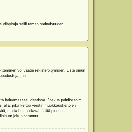
s ylläpitäjä sallii tämän ominaisuuden.
oittaminen voi vaatia rekisteröitymisen. Lista sinun
etiedostoja, jne.
etta haluamassasi viestissä. Joskus painike toimii
isi alla, joka kertoo viestin muokkauskertojen
tiä, mutta he saattavat jättää pienen
ihin on joku vastannut.