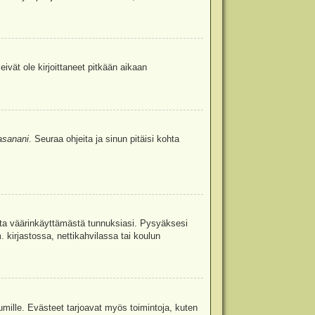
eivät ole kirjoittaneet pitkään aikaan
asanani
. Seuraa ohjeita ja sinun pitäisi kohta
uita väärinkäyttämästä tunnuksiasi. Pysyäksesi
. kirjastossa, nettikahvilassa tai koulun
umille. Evästeet tarjoavat myös toimintoja, kuten