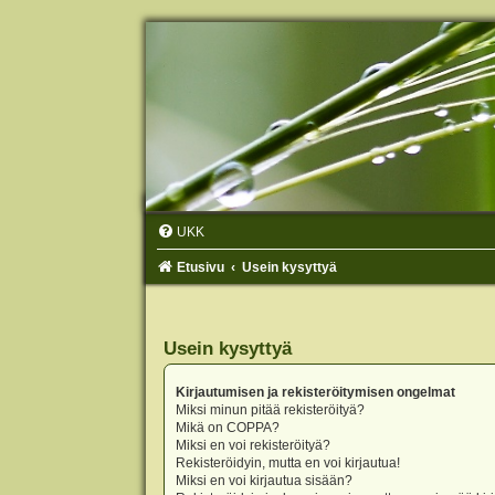
UKK
Etusivu
Usein kysyttyä
Usein kysyttyä
Kirjautumisen ja rekisteröitymisen ongelmat
Miksi minun pitää rekisteröityä?
Mikä on COPPA?
Miksi en voi rekisteröityä?
Rekisteröidyin, mutta en voi kirjautua!
Miksi en voi kirjautua sisään?