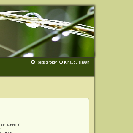
Rekisteröidy
Kirjaudu sisään
n sellaiseen?
i?