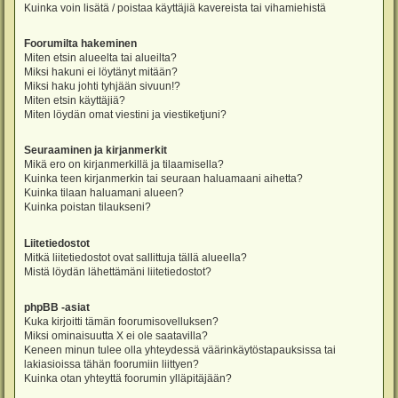
Kuinka voin lisätä / poistaa käyttäjiä kavereista tai vihamiehistä
Foorumilta hakeminen
Miten etsin alueelta tai alueilta?
Miksi hakuni ei löytänyt mitään?
Miksi haku johti tyhjään sivuun!?
Miten etsin käyttäjiä?
Miten löydän omat viestini ja viestiketjuni?
Seuraaminen ja kirjanmerkit
Mikä ero on kirjanmerkillä ja tilaamisella?
Kuinka teen kirjanmerkin tai seuraan haluamaani aihetta?
Kuinka tilaan haluamani alueen?
Kuinka poistan tilaukseni?
Liitetiedostot
Mitkä liitetiedostot ovat sallittuja tällä alueella?
Mistä löydän lähettämäni liitetiedostot?
phpBB -asiat
Kuka kirjoitti tämän foorumisovelluksen?
Miksi ominaisuutta X ei ole saatavilla?
Keneen minun tulee olla yhteydessä väärinkäytöstapauksissa tai
lakiasioissa tähän foorumiin liittyen?
Kuinka otan yhteyttä foorumin ylläpitäjään?