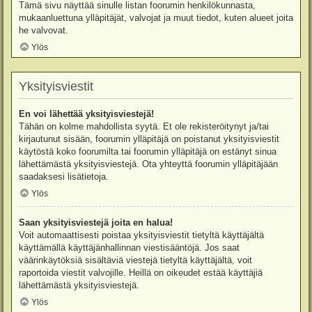
Tämä sivu näyttää sinulle listan foorumin henkilökunnasta,
mukaanluettuna ylläpitäjät, valvojat ja muut tiedot, kuten alueet joita
he valvovat.
Ylös
Yksityisviestit
En voi lähettää yksityisviestejä!
Tähän on kolme mahdollista syytä. Et ole rekisteröitynyt ja/tai
kirjautunut sisään, foorumin ylläpitäjä on poistanut yksityisviestit
käytöstä koko foorumilta tai foorumin ylläpitäjä on estänyt sinua
lähettämästä yksityisviestejä. Ota yhteyttä foorumin ylläpitäjään
saadaksesi lisätietoja.
Ylös
Saan yksityisviestejä joita en halua!
Voit automaattisesti poistaa yksityisviestit tietyltä käyttäjältä
käyttämällä käyttäjänhallinnan viestisääntöjä. Jos saat
väärinkäytöksiä sisältäviä viestejä tietyltä käyttäjältä, voit
raportoida viestit valvojille. Heillä on oikeudet estää käyttäjiä
lähettämästä yksityisviestejä.
Ylös