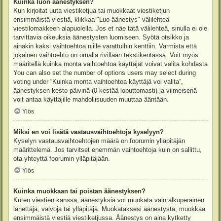
Kuinka luon äänestyksen?
Kun kirjoitat uuta viestiketjua tai muokkaat viestiketjun
ensimmäistä viestiä, klikkaa "Luo äänestys"-välilehteä
viestilomakkeen alapuolella. Jos et näe tätä välilehteä, sinulla ei ole
tarvittavia oikeuksia äänestysten luomiseen. Syötä otsikko ja
ainakin kaksi vaihtoehtoa niille varattuihin kenttiin. Varmista että
jokainen vaihtoehto on omalla rivillään tekstikentässä. Voit myös
määritellä kuinka monta vaihtoehtoa käyttäjät voivat valita kohdasta
You can also set the number of options users may select during
voting under “Kuinka monta vaihtoehtoa käyttäjä voi valita”,
äänestyksen kesto päivinä (0 kestää loputtomasti) ja viimeisenä
voit antaa käyttäjille mahdollisuuden muuttaa ääntään.
Ylös
Miksi en voi lisätä vastausvaihtoehtoja kyselyyn?
Kyselyn vastausvaihtoehtojen määrä on foorumin ylläpitäjän
määrittelemä. Jos tarvitset enemmän vaihtoehtoja kuin on sallittu,
ota yhteyttä foorumin ylläpitäjään.
Ylös
Kuinka muokkaan tai poistan äänestyksen?
Kuten viestien kanssa, äänestyksiä voi muokata vain alkuperäinen
lähettäjä, valvoja tai ylläpitäjä. Muokataksesi äänestystä, muokkaa
ensimmäistä viestiä viestiketjussa. Äänestys on aina kytketty