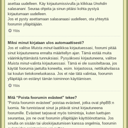
asettaa uudelleen. Käy kirjautumissivulla ja klikkaa
Unohdin
salasanani
. Seuraa ohjeita ja sinun pitäisi kohta pystyä
kirjautumaan uudelleen.
Jos et pysty asettamaan salasanaasi uudelleen, ota yhteyttä
foorumin ylläpitäjään.
Ylös
Miksi minut kirjataan ulos automaattisesti?
Jos et valitse
Muista minut
-laatikkoa kirjautuessasi, foorumi pitää
sinut kirjautuneena ennalta määritellyn ajan. Tämä estää muita
väärinkäyttämästä tunnuksiasi. Pysyäksesi kirjautuneena, valitse
Muista minut
-valinta kirjautuessasi. Tämä ei ole suositeltavaa, jos
käytät foorumia jaetulta koneelta, esim. kirjastossa, nettikahvilassa
tai koulun tietokoneluokassa. Jos et näe tätä valintaa, foorumin
ylläpitäjä on estänyt tämän toiminnon käyttämisen.
Ylös
Mitä “Poista foorumin evästeet” tekee?
“Poista foorumin evästeet” poistaa evästeet, jotka ovat phpBB:n
luomia. Ne tunnistavat sinut ja pitävät sinut kirjautuneena
foorumille. Evästeet tarjoavat myös toimintoja, kuten luettujen
seurantaa, jos ne ovat foorumin ylläpitäjän käyttöönottamia. Jos
sinulla on sisään tai uloskirjautumisen kanssa ongelmia, foorumin