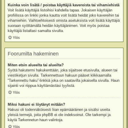
Kuinka voin lisätä / poistaa käyttäjiä kavereista tai vihamiehistä
Voit lisätä käyttäjiä listoihisi kahdella tapaa. Jokaisen käyttäjän
profiilissa on linkki jonka kautta voit lisätä heidät joko kavereihin tai
vihamiehiin. Vaihtoehtoisesti omista asetuksista voit lisätä käyttäjiä
suoraan syöttämällä heidän käyttäjänimen. Voit myös poistaa
käyttäjiä listaltasi samalta sivulta.
Ylös
Foorumilta hakeminen
Miten etsin alueelta tai alueilta?
Syötä hakutermi hakukenttään, joka sijaitsee etusivulla, alueen tai
viestiketjun sivulla. Tarkennettuun hakuun pääset klikkaamalla
“Tarkennettu haku”-linkkiä joka on saatavilla jokaisella sivulla. Haun
sijainti voi riippua käyttämästäsi tyylistä.
Ylös
Miksi hakuni ei löytänyt mitään?
Hakusi oli todennäköisesti liian epämääräinen ja sisälsi useita
yleisiä termejä, joita phpBB ei ole indeksoinut. Ole tarkempi ja
käytä Tarkennetun haun valintoja.
Ylös