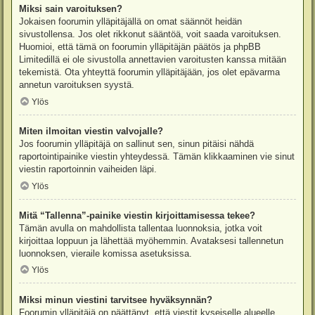
Miksi sain varoituksen?
Jokaisen foorumin ylläpitäjällä on omat säännöt heidän
sivustollensa. Jos olet rikkonut sääntöä, voit saada varoituksen.
Huomioi, että tämä on foorumin ylläpitäjän päätös ja phpBB
Limitedillä ei ole sivustolla annettavien varoitusten kanssa mitään
tekemistä. Ota yhteyttä foorumin ylläpitäjään, jos olet epävarma
annetun varoituksen syystä.
Ylös
Miten ilmoitan viestin valvojalle?
Jos foorumin ylläpitäjä on sallinut sen, sinun pitäisi nähdä
raportointipainike viestin yhteydessä. Tämän klikkaaminen vie sinut
viestin raportoinnin vaiheiden läpi.
Ylös
Mitä “Tallenna”-painike viestin kirjoittamisessa tekee?
Tämän avulla on mahdollista tallentaa luonnoksia, jotka voit
kirjoittaa loppuun ja lähettää myöhemmin. Avataksesi tallennetun
luonnoksen, vieraile komissa asetuksissa.
Ylös
Miksi minun viestini tarvitsee hyväksynnän?
Foorumin ylläpitäjä on päättänyt, että viestit kyseiselle alueelle