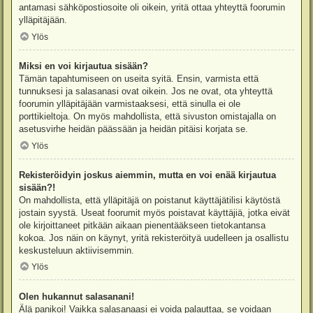
antamasi sähköpostiosoite oli oikein, yritä ottaa yhteyttä foorumin
ylläpitäjään.
Ylös
Miksi en voi kirjautua sisään?
Tämän tapahtumiseen on useita syitä. Ensin, varmista että
tunnuksesi ja salasanasi ovat oikein. Jos ne ovat, ota yhteyttä
foorumin ylläpitäjään varmistaaksesi, että sinulla ei ole
porttikieltoja. On myös mahdollista, että sivuston omistajalla on
asetusvirhe heidän päässään ja heidän pitäisi korjata se.
Ylös
Rekisteröidyin joskus aiemmin, mutta en voi enää kirjautua
sisään?!
On mahdollista, että ylläpitäjä on poistanut käyttäjätilisi käytöstä
jostain syystä. Useat foorumit myös poistavat käyttäjiä, jotka eivät
ole kirjoittaneet pitkään aikaan pienentääkseen tietokantansa
kokoa. Jos näin on käynyt, yritä rekisteröityä uudelleen ja osallistu
keskusteluun aktiivisemmin.
Ylös
Olen hukannut salasanani!
Älä panikoi! Vaikka salasanaasi ei voida palauttaa, se voidaan