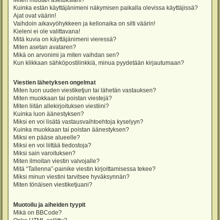
Miten muutan asetuksiani?
Kuinka estän käyttäjänimeni näkymisen paikalla olevissa käyttäjissä?
Ajat ovat väärin!
Vaihdoin aikavyöhykkeen ja kellonaika on silti väärin!
Kieleni ei ole valittavana!
Mitä kuvia on käyttäjänimeni vieressä?
Miten asetan avataren?
Mikä on arvonimi ja miten vaihdan sen?
Kun klikkaan sähköpostilinkkiä, minua pyydetään kirjautumaan?
Viestien lähetyksen ongelmat
Miten luon uuden viestiketjun tai lähetän vastauksen?
Miten muokkaan tai poistan viestejä?
Miten liitän allekirjoituksen viestiini?
Kuinka luon äänestyksen?
Miksi en voi lisätä vastausvaihtoehtoja kyselyyn?
Kuinka muokkaan tai poistan äänestyksen?
Miksi en pääse alueelle?
Miksi en voi liittää tiedostoja?
Miksi sain varoituksen?
Miten ilmoitan viestin valvojalle?
Mitä “Tallenna”-painike viestin kirjoittamisessa tekee?
Miksi minun viestini tarvitsee hyväksynnän?
Miten tönäisen viestiketjuani?
Muotoilu ja aiheiden tyypit
Mikä on BBCode?