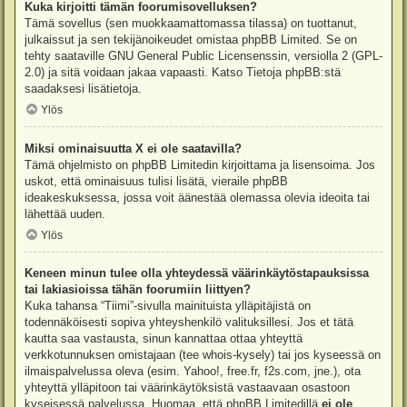
Kuka kirjoitti tämän foorumisovelluksen?
Tämä sovellus (sen muokkaamattomassa tilassa) on tuottanut,
julkaissut ja sen tekijänoikeudet omistaa
phpBB Limited
. Se on
tehty saataville GNU General Public Licensenssin, versiolla 2 (GPL-
2.0) ja sitä voidaan jakaa vapaasti. Katso
Tietoja phpBB:stä
saadaksesi lisätietoja.
Ylös
Miksi ominaisuutta X ei ole saatavilla?
Tämä ohjelmisto on phpBB Limitedin kirjoittama ja lisensoima. Jos
uskot, että ominaisuus tulisi lisätä, vieraile
phpBB
ideakeskuksessa
, jossa voit äänestää olemassa olevia ideoita tai
lähettää uuden.
Ylös
Keneen minun tulee olla yhteydessä väärinkäytöstapauksissa
tai lakiasioissa tähän foorumiin liittyen?
Kuka tahansa “Tiimi”-sivulla mainituista ylläpitäjistä on
todennäköisesti sopiva yhteyshenkilö valituksillesi. Jos et tätä
kautta saa vastausta, sinun kannattaa ottaa yhteyttä
verkkotunnuksen omistajaan (tee
whois-kysely
) tai jos kyseessä on
ilmaispalvelussa oleva (esim. Yahoo!, free.fr, f2s.com, jne.), ota
yhteyttä ylläpitoon tai väärinkäytöksistä vastaavaan osastoon
kyseisessä palvelussa. Huomaa, että phpBB Limitedillä
ei ole