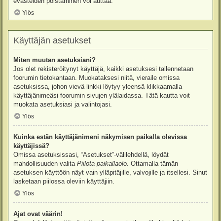
evästeiden poistaminen voi auttaa.
Ylös
Käyttäjän asetukset
Miten muutan asetuksiani?
Jos olet rekisteröitynyt käyttäjä, kaikki asetuksesi tallennetaan
foorumin tietokantaan. Muokataksesi niitä, vieraile omissa
asetuksissa, johon vievä linkki löytyy yleensä klikkaamalla
käyttäjänimeäsi foorumin sivujen ylälaidassa. Tätä kautta voit
muokata asetuksiasi ja valintojasi.
Ylös
Kuinka estän käyttäjänimeni näkymisen paikalla olevissa
käyttäjissä?
Omissa asetuksissasi, “Asetukset”-välilehdellä, löydät
mahdollisuuden valita
Piilota paikallaolo
. Ottamalla tämän
asetuksen käyttöön näyt vain ylläpitäjille, valvojille ja itsellesi. Sinut
lasketaan piilossa oleviin käyttäjiin.
Ylös
Ajat ovat väärin!