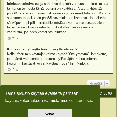
lainkaan toimivaltaa
ja sitä ei voida pitää vastuussa miten, missä
tai kenen toimesta tämä foorumi on käytössä. Älä ota yhteyttä
phpBB Limitediin missään lakiasioissa
jotka eivät liity
phpBB.com-
sivustoon tai pelkkään phpBB-sovellukseen itseensä. Jos lähetät
sähköpostia phpBB Limitedille
mistään kolmannen osapuolen
tämän sovelluksen käytöstä, voit odottaa niukkasanaista
vastausta, jos edes vastausta lainkaan.
Ylös
Kuinka otan yhteyttä foorumin ylläpitäjään?
Kaikki foorumin käyttäjät voivat käyttää “Ota yhteyttä” -lomaketta,
jos täämä vaihtoehto on foorumin ylläpitäjän mahdollistama.
Foorumin käyttäjät voivat käyttää myös “Tiimi”-linkkiä.
Ylös
Hyppää
Tämä sivusto käyttää evästeitä parhaan
Etusivu
Viesti Ylläpidolle
Kaikki ajat ovat
UTC+03:00
käyttäjäkokemuksen varmistamiseksi.
Lue lisää
Keskustelufoorumin ohjelmisto
phpBB
® Forum Software © phpBB Limited
Käännös: phpBB Suomi (lurttinen, harritapio, Pettis)
Style: Green-Style-Slim by Joyce&Luna
phpBB-Style-Design
Selvä!
Yksityisyys
|
Ehdot