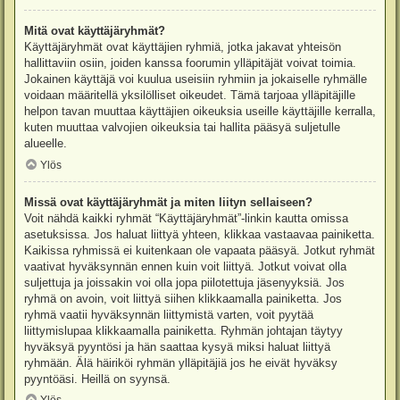
Mitä ovat käyttäjäryhmät?
Käyttäjäryhmät ovat käyttäjien ryhmiä, jotka jakavat yhteisön
hallittaviin osiin, joiden kanssa foorumin ylläpitäjät voivat toimia.
Jokainen käyttäjä voi kuulua useisiin ryhmiin ja jokaiselle ryhmälle
voidaan määritellä yksilölliset oikeudet. Tämä tarjoaa ylläpitäjille
helpon tavan muuttaa käyttäjien oikeuksia useille käyttäjille kerralla,
kuten muuttaa valvojien oikeuksia tai hallita pääsyä suljetulle
alueelle.
Ylös
Missä ovat käyttäjäryhmät ja miten liityn sellaiseen?
Voit nähdä kaikki ryhmät “Käyttäjäryhmät”-linkin kautta omissa
asetuksissa. Jos haluat liittyä yhteen, klikkaa vastaavaa painiketta.
Kaikissa ryhmissä ei kuitenkaan ole vapaata pääsyä. Jotkut ryhmät
vaativat hyväksynnän ennen kuin voit liittyä. Jotkut voivat olla
suljettuja ja joissakin voi olla jopa piilotettuja jäsenyyksiä. Jos
ryhmä on avoin, voit liittyä siihen klikkaamalla painiketta. Jos
ryhmä vaatii hyväksynnän liittymistä varten, voit pyytää
liittymislupaa klikkaamalla painiketta. Ryhmän johtajan täytyy
hyväksyä pyyntösi ja hän saattaa kysyä miksi haluat liittyä
ryhmään. Älä häiriköi ryhmän ylläpitäjiä jos he eivät hyväksy
pyyntöäsi. Heillä on syynsä.