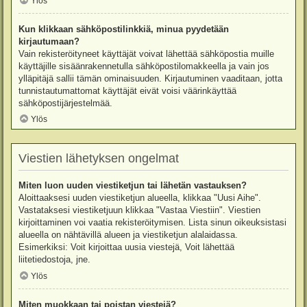
Ylös
Kun klikkaan sähköpostilinkkiä, minua pyydetään
kirjautumaan?
Vain rekisteröityneet käyttäjät voivat lähettää sähköpostia muille
käyttäjille sisäänrakennetulla sähköpostilomakkeella ja vain jos
ylläpitäjä sallii tämän ominaisuuden. Kirjautuminen vaaditaan, jotta
tunnistautumattomat käyttäjät eivät voisi väärinkäyttää
sähköpostijärjestelmää.
Ylös
Viestien lähetyksen ongelmat
Miten luon uuden viestiketjun tai lähetän vastauksen?
Aloittaaksesi uuden viestiketjun alueella, klikkaa "Uusi Aihe".
Vastataksesi viestiketjuun klikkaa "Vastaa Viestiin". Viestien
kirjoittaminen voi vaatia rekisteröitymisen. Lista sinun oikeuksistasi
alueella on nähtävillä alueen ja viestiketjun alalaidassa.
Esimerkiksi: Voit kirjoittaa uusia viestejä, Voit lähettää
liitetiedostoja, jne.
Ylös
Miten muokkaan tai poistan viestejä?