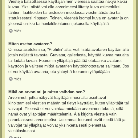
Viestejä katsottaessa käyttäjänimen vieressä saattaa näkyä kaksi
kuvaa. Yksi niistä voi olla arvonimeesi liitetty kuva esimerkiksi
tähtien, laatikoiden tai pisteiden muodossa viestimäärästäsi tai
statuksestasi riippuen. Toinen, yleensä isompi kuva on avatar ja on
yleensä uniikki tai henkilökohtainen jokaisella käyttäjällä.
Ylös
Miten asetan avataren?
Omissa asetuksissa, “Profiilin” alla, voit lisätä avataren käyttämällä
jotain neljästä tavasta: Gravatar, galleriasta, käyttää kuvaa muualta
tai ladata kuvan. Foorumin ylläpitäjä päättää otetaanko avataret
käyttöön ja valitsee mitkä avatarien käyttöönottotavat sallitaan. Jos
et voi käyttää avataria, ota yhteyttä foorumin ylläpitäjään.
Ylös
Mikä on arvonimi ja miten vaihdan sen?
Arvonimet, jotka näkyvät käyttäjänimesi alla osoittavat
kirjoittamiesi viestien määrän tai tietyt käyttäjät, kuten ylläpitäjät tai
valvojat. Yleensä et voi vaihtaa minkään arvonimen tekstiä, sillä
nämä ovat ylläpitäjän määrittelemiä. Älä kirjoita viestejä vain
parantaaksesi arvonimeäsi. Useimmat foorumit eivät siedä tätä ja
valvojat tai ylläpitäjät voivat yksinkertaisesti pienentää
viestilaskuriasi.