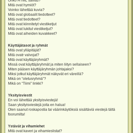
Onko HTML sallittu?
Mitä ovat hymiöt?
Voinko lähettää kuvia?
Mitä ovat globaalit tiedotteet?
Mitä ovat tiedotteet?
Mitä ovat kiinnitetyt viestiketjut
Mitä ovat lukitut viestiketjut?
Mitä ovat aiheiden kuvakkeet?
Käyttäjätasot ja ryhmät
Mitä ovat ylläpitäjät?
Mitä ovatr valvojat?
Mitä ovat käyttäjäryhmät?
Missä ovat käyttäjäryhmät ja miten liityn sellaiseen?
Miten pääsen käyttäjäryhmän johtajaksi?
Miksi jotkut käyttäjäryhmät näkyvät eri väreillä?
Mikä on “oletusryhmä”?
Mikä on “Tiimi” linkki?
Yksityisviestit
En voi lähettää yksityisviestejä!
Saan yksityisviestejä joita en halua!
Olen saanut roskapostia tai väärinkäytöksiä sisältäviä viestejä tältä
foorumilta!
Ystävät ja vihamiehet
Mitä ovat kaveri ja vihamieslistat?