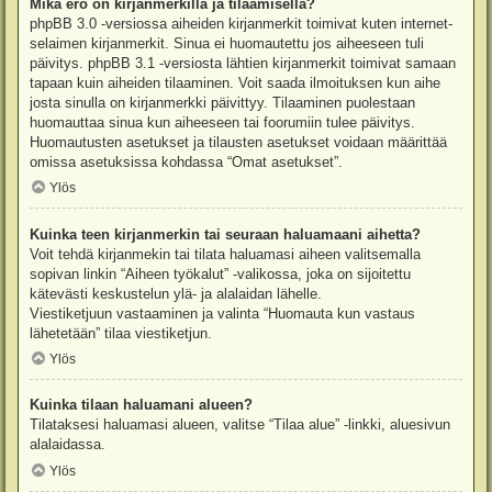
Mikä ero on kirjanmerkillä ja tilaamisella?
phpBB 3.0 -versiossa aiheiden kirjanmerkit toimivat kuten internet-
selaimen kirjanmerkit. Sinua ei huomautettu jos aiheeseen tuli
päivitys. phpBB 3.1 -versiosta lähtien kirjanmerkit toimivat samaan
tapaan kuin aiheiden tilaaminen. Voit saada ilmoituksen kun aihe
josta sinulla on kirjanmerkki päivittyy. Tilaaminen puolestaan
huomauttaa sinua kun aiheeseen tai foorumiin tulee päivitys.
Huomautusten asetukset ja tilausten asetukset voidaan määrittää
omissa asetuksissa kohdassa “Omat asetukset”.
Ylös
Kuinka teen kirjanmerkin tai seuraan haluamaani aihetta?
Voit tehdä kirjanmekin tai tilata haluamasi aiheen valitsemalla
sopivan linkin “Aiheen työkalut” -valikossa, joka on sijoitettu
kätevästi keskustelun ylä- ja alalaidan lähelle.
Viestiketjuun vastaaminen ja valinta “Huomauta kun vastaus
lähetetään” tilaa viestiketjun.
Ylös
Kuinka tilaan haluamani alueen?
Tilataksesi haluamasi alueen, valitse “Tilaa alue” -linkki, aluesivun
alalaidassa.
Ylös