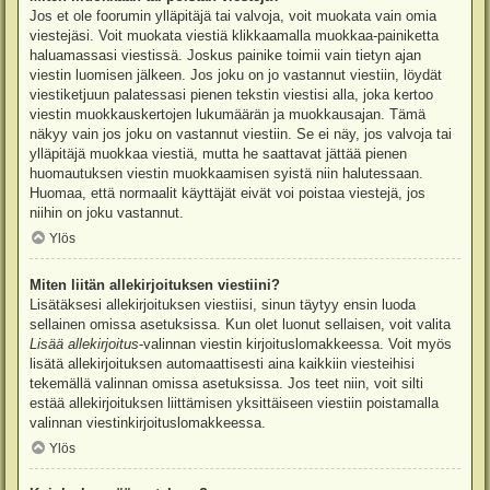
Jos et ole foorumin ylläpitäjä tai valvoja, voit muokata vain omia
viestejäsi. Voit muokata viestiä klikkaamalla muokkaa-painiketta
haluamassasi viestissä. Joskus painike toimii vain tietyn ajan
viestin luomisen jälkeen. Jos joku on jo vastannut viestiin, löydät
viestiketjuun palatessasi pienen tekstin viestisi alla, joka kertoo
viestin muokkauskertojen lukumäärän ja muokkausajan. Tämä
näkyy vain jos joku on vastannut viestiin. Se ei näy, jos valvoja tai
ylläpitäjä muokkaa viestiä, mutta he saattavat jättää pienen
huomautuksen viestin muokkaamisen syistä niin halutessaan.
Huomaa, että normaalit käyttäjät eivät voi poistaa viestejä, jos
niihin on joku vastannut.
Ylös
Miten liitän allekirjoituksen viestiini?
Lisätäksesi allekirjoituksen viestiisi, sinun täytyy ensin luoda
sellainen omissa asetuksissa. Kun olet luonut sellaisen, voit valita
Lisää allekirjoitus
-valinnan viestin kirjoituslomakkeessa. Voit myös
lisätä allekirjoituksen automaattisesti aina kaikkiin viesteihisi
tekemällä valinnan omissa asetuksissa. Jos teet niin, voit silti
estää allekirjoituksen liittämisen yksittäiseen viestiin poistamalla
valinnan viestinkirjoituslomakkeessa.
Ylös