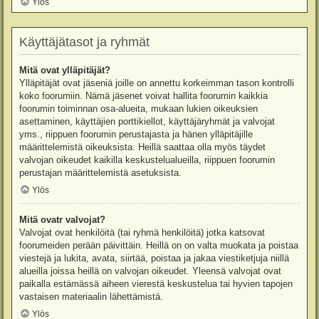
Ylös
Käyttäjätasot ja ryhmät
Mitä ovat ylläpitäjät?
Ylläpitäjät ovat jäseniä joille on annettu korkeimman tason kontrolli
koko foorumiin. Nämä jäsenet voivat hallita foorumin kaikkia
foorumin toiminnan osa-alueita, mukaan lukien oikeuksien
asettaminen, käyttäjien porttikiellot, käyttäjäryhmät ja valvojat
yms., riippuen foorumin perustajasta ja hänen ylläpitäjille
määrittelemistä oikeuksista. Heillä saattaa olla myös täydet
valvojan oikeudet kaikilla keskustelualueilla, riippuen foorumin
perustajan määrittelemistä asetuksista.
Ylös
Mitä ovatr valvojat?
Valvojat ovat henkilöitä (tai ryhmä henkilöitä) jotka katsovat
foorumeiden perään päivittäin. Heillä on on valta muokata ja poistaa
viestejä ja lukita, avata, siirtää, poistaa ja jakaa viestiketjuja niillä
alueilla joissa heillä on valvojan oikeudet. Yleensä valvojat ovat
paikalla estämässä aiheen vierestä keskustelua tai hyvien tapojen
vastaisen materiaalin lähettämistä.
Ylös