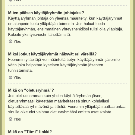
Ylös
Miten pääsen käyttäjäryhmän johtajaksi?
Käyttäjäryhmän johtaja on yleensä määritelty, kun käyttäjäryhmät
on alunperin luotu ylläpitäjän toimesta. Jos haluat luoda
käyttäjäryhmän, ensimmäinen yhteyshenkilösi tulisi olla ylläpitäjä.
Kokeile yksityisviestin lähettämistä.
Ylös
Miksi jotkut käyttäjäryhmät näkyvät eri väreillä?
Foorumin ylläpitäjä voi määritellä tietyn käyttäjäryhmän jäsenille
värin joka helpottaa kyseisen käyttäjäryhmän jäsenten
tunnistamista.
Ylös
Mikä on “oletusryhmä”?
Jos olet useamman kuin yhden käyttäjäryhmän jäsen,
oletusryhmääsi käytetään määriteltäessä sinun kohdallasi
käytettävää ryhmäväriä ja titteliä. Foorumin ylläpitäjä saattaa antaa
sinulle oikeudet vaihtaa oletusryhmääsi omista asetuksista.
Ylös
Mikä on “Tiimi” linkki?