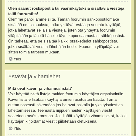
Olen saanut roskapostia tai väärinkäytöksiä sisältäviä viestejä
tältä foorumilta!
Olemme pahoillamme siitä. Tämän foorumin sähköpostilomake
sisältää ominaisuuksia, jotka yrittävät estää ja seurata käyttäjiä,
jotka lähettävät sellaisia viestejä, joten ota yhteyttä foorumin
ylläpitäjään ja lähetä hänelle täysi kopio saamastasi sähköpostista.
On tärkeää, että se sisältää kaikki otsaketiedot sähköpostista,
jotka sisältävät viestin lähettäjän tiedot. Foorumin ylläpitäjä voi
sitten toimia tarpeen mukaan.
Ylös
Ystävät ja vihamiehet
Mitä ovat kaveri ja vihamieslistat?
Voit käyttää näitä listoja muiden foorumin käyttäjien organisointiin.
Kaverilistalle lisätään käyttäjiä omien asetusten kautta. Tämä
auttaa nopeasti näkemään jos he ovat paikalla ja yksityisviestien
lähettämisessä. Teemasta riippuen näiden käyttäjien viestit
saatetaan myös korostaa. Jos lisäät käyttäjän vihamieheksi, kaikki
käyttäjän kirjoittamat viestit piilotetaan oletuksena.
Ylös