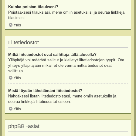
Kuinka poistan tilaukseni?
Poistaaksesi tilauksiasi, mene omiin asetuksiisi ja seuraa linkkejä
tilauksiisi.
Ylös
Liitetiedostot
Mitkä liitetiedostot ovat sallittuja tällä alueella?
Ylläpitäjä voi määrätä sallitut ja kielletyt liitetiedostojen tyypit. Ota
yhteys ylläpitäjään mikäli et ole varma mitkä tiedostot ovat
sallittuja..
Ylös
Mistä löydän lähettämäni liitetiedostot?
Nähdäksesi listan liitetiedostoistasi, mene omiin asetuksiin ja
seuraa linkkejä liitetiedostot-osioon.
Ylös
phpBB -asiat