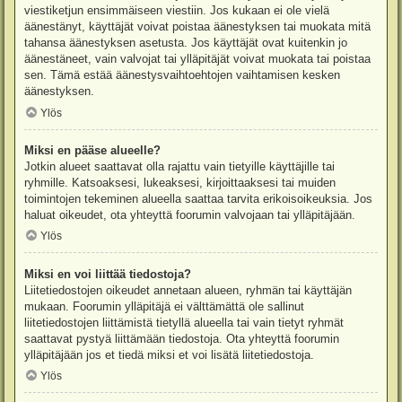
viestiketjun ensimmäiseen viestiin. Jos kukaan ei ole vielä
äänestänyt, käyttäjät voivat poistaa äänestyksen tai muokata mitä
tahansa äänestyksen asetusta. Jos käyttäjät ovat kuitenkin jo
äänestäneet, vain valvojat tai ylläpitäjät voivat muokata tai poistaa
sen. Tämä estää äänestysvaihtoehtojen vaihtamisen kesken
äänestyksen.
Ylös
Miksi en pääse alueelle?
Jotkin alueet saattavat olla rajattu vain tietyille käyttäjille tai
ryhmille. Katsoaksesi, lukeaksesi, kirjoittaaksesi tai muiden
toimintojen tekeminen alueella saattaa tarvita erikoisoikeuksia. Jos
haluat oikeudet, ota yhteyttä foorumin valvojaan tai ylläpitäjään.
Ylös
Miksi en voi liittää tiedostoja?
Liitetiedostojen oikeudet annetaan alueen, ryhmän tai käyttäjän
mukaan. Foorumin ylläpitäjä ei välttämättä ole sallinut
liitetiedostojen liittämistä tietyllä alueella tai vain tietyt ryhmät
saattavat pystyä liittämään tiedostoja. Ota yhteyttä foorumin
ylläpitäjään jos et tiedä miksi et voi lisätä liitetiedostoja.
Ylös