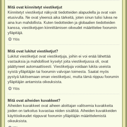
Mitä ovat kiinnitetyt viestiketjut
Kiinnitetyt viestiketjut näkyvät tiedotteiden alapuolella ja ovat vain
etusivulla. Ne ovat yleensä aika tärkeitä, joten sinun tulisi lukea ne
aina kun mahdollista. Kuten tiedotteiden ja globaalien tiedotteiden
kanssa, viestiketjujen kiinnittämisen oikeudet määrittelee foorumin
ylläpitäjä.
Ylös
Mitä ovat lukitut viestiketjut?
Lukitut viestiketjut ovat viestiketjuja, joihin ei voi enää lähettää
vastauksia ja mahdolliset kyselyt joita viestiketjussa oli, ovat
päättyneet automaattisesti. Viestiketjuja voidaan lukita useista
syistä ylläpitäjän tai foorumin valvojan toimesta. Saatat myös
pystyä lukitsemaan oman viestiketjusi, mutta tämä riippuu foorumin
ylläpitäjän antamista oikeuksista.
Ylös
Mitä ovat aiheiden kuvakkeet?
Aiheiden kuvakkeet ovat aiheen aloittajan valitsemia kuvakkeita
joiden on tarkoitus kuvastaa niiden sisältöä. Aiheiden kuvakkeiden
käyttöoikeudet riippuvat foorumin ylläpitäjän määrittelemistä
oikeuksista.