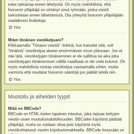
tulee tarkastaa ennen lähetystä. On myös mahdollista, että
foorumin ylläpitäjä on siirtänyt sinut ryhmään, jonka viestit
tarkistetaan ennen lähettämistä. Ota yhteyttä foorumin ylläpitäjään
saadaksesi lisätietoja.
Ylös
Miten tönäisen viestiketjuani?
Klikkaamalla “Tönaise viestiä” -linkkiä, kun katselet sitä, voit
“tönäistä” viestiketjua alueen ensimmäisen sivun yläosaan. Jos et
näe tätä, viestiketjujen tönäiseminen ei ole sallittua tai aika joka
viestiketjujen tönäisemisen välillä vaaditaan ei ole vielä kulunut. On
myös mahdollista nostaa viestiketjua vastaamalla siihen, mutta
varmista että noudatat foorumin sääntöjä jos päätät tehdä niin.
Ylös
Muotoilu ja aiheiden tyypit
Mikä on BBCode?
BBCode on HTML-kielen tapainen toteutus, joka tarjoaa tiettyjen
viestin osien muotoilumahdollisuuden. BBCoden käytöstä päättää
ylläpitäjä, mutta se voidaan ottaa pois käytöstä myös
viestikohtaisesti viestin kirjoituslomakkeella. BBCode itsessään on