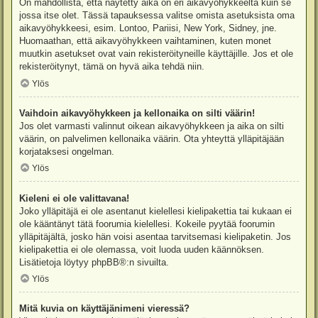
On mahdollista, että näytetty aika on eri aikavyöhykkeeltä kuin se
jossa itse olet. Tässä tapauksessa valitse omista asetuksista oma
aikavyöhykkeesi, esim. Lontoo, Pariisi, New York, Sidney, jne.
Huomaathan, että aikavyöhykkeen vaihtaminen, kuten monet
muutkin asetukset ovat vain rekisteröityneille käyttäjille. Jos et ole
rekisteröitynyt, tämä on hyvä aika tehdä niin.
Ylös
Vaihdoin aikavyöhykkeen ja kellonaika on silti väärin!
Jos olet varmasti valinnut oikean aikavyöhykkeen ja aika on silti
väärin, on palvelimen kellonaika väärin. Ota yhteyttä ylläpitäjään
korjataksesi ongelman.
Ylös
Kieleni ei ole valittavana!
Joko ylläpitäjä ei ole asentanut kielellesi kielipakettia tai kukaan ei
ole kääntänyt tätä foorumia kielellesi. Kokeile pyytää foorumin
ylläpitäjältä, josko hän voisi asentaa tarvitsemasi kielipaketin. Jos
kielipakettia ei ole olemassa, voit luoda uuden käännöksen.
Lisätietoja löytyy
phpBB
®:n sivuilta.
Ylös
Mitä kuvia on käyttäjänimeni vieressä?