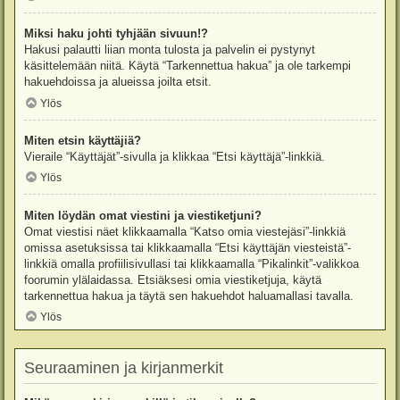
Miksi haku johti tyhjään sivuun!?
Hakusi palautti liian monta tulosta ja palvelin ei pystynyt
käsittelemään niitä. Käytä “Tarkennettua hakua” ja ole tarkempi
hakuehdoissa ja alueissa joilta etsit.
Ylös
Miten etsin käyttäjiä?
Vieraile “Käyttäjät”-sivulla ja klikkaa “Etsi käyttäjä”-linkkiä.
Ylös
Miten löydän omat viestini ja viestiketjuni?
Omat viestisi näet klikkaamalla “Katso omia viestejäsi”-linkkiä
omissa asetuksissa tai klikkaamalla “Etsi käyttäjän viesteistä”-
linkkiä omalla profiilisivullasi tai klikkaamalla “Pikalinkit”-valikkoa
foorumin ylälaidassa. Etsiäksesi omia viestiketjuja, käytä
tarkennettua hakua ja täytä sen hakuehdot haluamallasi tavalla.
Ylös
Seuraaminen ja kirjanmerkit