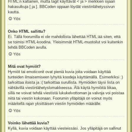
HTML:n kaltainen, mutta tagit käyttävät < ja > merkkien sijaan
hakasulkuja [ ja ]. BBCoden oppaan löydät viestinlähetyssivun
kautta.
Ylös
Onko HTML sallittu?
Ei. Tällä foorumilla ei ole mahdollista lähettää HTML:ää siten, että
se toimisi HTML-koodina. Yleisimmät HTML-muotoilut voi kuitenkin
tehdä BBCoden avulla.
Ylös
Mitä ovat hymiöt?
Hymiöt tai emoticonit ovat pieniä kuvia joita voidaan käyttää
tunteiden ilmaisemiseen lyhyitä koodeja käyttämällä. Esimerkiksi :)
tarkoittaa iloista ja :( tarkoittaa surullista. Hymiöiden täysi lista on
nähtävillä viestinlähetyslomakkeessa. Älä käytä hymiöitä liikaa,
sillä ne voivat tehdä viestistä lukukelvottoman ja valvoja voi poistaa
niitä tai viestin kokonaan. Foorumin ylläpitäjä on voinut myös
määritellä rajan yksittäisen viestin hymiöiden määrälle.
Ylös
Voinko lähettää kuvia?
Kyllä, kuvia voidaan käyttää viesteissäsi. Jos ylläpitäjä on sallinut