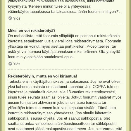
yhteyshenkilöitä minkäänlaisissa lakiasioissa, lukuunottamatta
kysymystä “Keneen minun tulee olla yhteydessä
väärinkäytöstapauksissa tai lakiasioissa tähän foorumiin liittyen?”.
Ylös
Miksi en voi rekisteröityä?
On mahdollista, että foorumin ylläpitäjä on poistanut rekisteröinnin
käytöstä estääkseen uusia vierailijoita rekisteröitymästä. Foorumin
ylläpitäjä on voinut myös asettaa porttikiellon IP-osoitteellesi tai
estänyt valitsemasi käyttäjätunnuksen rekisteröinnin. Ota yhteyttä
foorumin ylläpitäjään saadaksesi apua.
Ylös
Rekisteröidyin, mutta en voi kirjautua!
Tarkista ensin käyttäjätunnuksesi ja salasanasi. Jos ne ovat oikein,
yksi kahdesta asiasta on saattanut tapahtua. Jos COPPA-tuki on
käytössä ja määrittelit olevasi alle 13-vuotias rekisteröityessäsi,
sinun tulee seurata saamiasi ohjeita. Jotkut foorumit vaativat myös
uusien tunnusten aktivoinnin joko sinun itsesi toimesta tai
ylläpitäjän toimesta ennen kuin voit kirjautua sisään. Tämä tieto
kerrottiin rekisteröitymisen yhteydessä. Jos sinulle lähetettiin
sähköpostia, seuraa ohjeita. Jos et saanut sähköpostia, olet
saattanut antaa virheellisen sähköpostiosoitteen tai sähköpostit
ovat saattaneet jäädä roskapostisuodattimeen. Jos olet varma, että