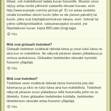
liitteet, voit mahdollisesti ladata kuvan foorumille. Muutoin sinun
täytyy antaa osoite julkisesti saatavilla olevaan kuvaan, esim.
http://www.example.com/my-picture.gif. Et voi antaa osoitetta
omalla koneellasi oleviin kuviin (ellei se ole yleinen palvelin) tai
kuviin, jotka ovat käyttäjätunnistuksen takana, esim. hotmail tai
yahoo sähköpostilaatikot, salasanasuojatut sivustot, jne.
Näyttääksesi kuvan, käytä BBCoden [img]-tagia.
Ylös
Mitä ovat globaalit tiedotteet?
Globaalit tiedotteet sisältävät tärkeää tietoa ja sinun tulisi lukea ne
aina kun on mahdolista. Ne näkyvät jokaisen alueen ylälaidassa ja
omissa asetuksissa. Globaalien tiedotteiden oikeudet myöntää
foorumin ylläpitäjä.
Ylös
Mitä ovat tiedotteet?
Tiedotteet usein sisältävät tärkeää tietoa foorumista jota olet
lukemassa ja siksi ne tulisi lukea aina kun mahdollista. Tiedotteet
näkyvät jokaisen sivun ylälaidassa niillä foorumeilla joihin ne on
lähetetty. Kuten globaalien tiedotteiden kohdalla, tiedotteiden
lähettämisen oikeudet antaa foorumin ylläpitäjä.
Ylös