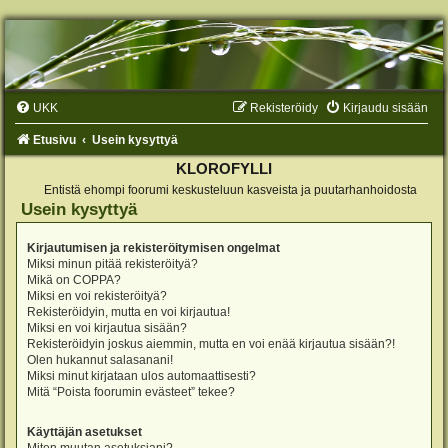
UKK
Rekisteröidy
Kirjaudu sisään
Etusivu
Usein kysyttyä
KLOROFYLLI
Entistä ehompi foorumi keskusteluun kasveista ja puutarhanhoidosta
Usein kysyttyä
Kirjautumisen ja rekisteröitymisen ongelmat
Miksi minun pitää rekisteröityä?
Mikä on COPPA?
Miksi en voi rekisteröityä?
Rekisteröidyin, mutta en voi kirjautua!
Miksi en voi kirjautua sisään?
Rekisteröidyin joskus aiemmin, mutta en voi enää kirjautua sisään?!
Olen hukannut salasanani!
Miksi minut kirjataan ulos automaattisesti?
Mitä “Poista foorumin evästeet” tekee?
Käyttäjän asetukset