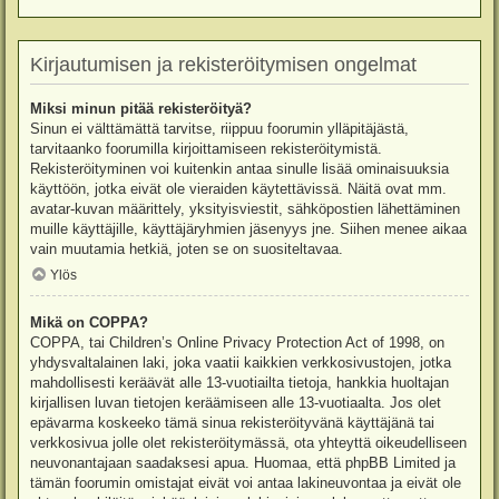
Kirjautumisen ja rekisteröitymisen ongelmat
Miksi minun pitää rekisteröityä?
Sinun ei välttämättä tarvitse, riippuu foorumin ylläpitäjästä,
tarvitaanko foorumilla kirjoittamiseen rekisteröitymistä.
Rekisteröityminen voi kuitenkin antaa sinulle lisää ominaisuuksia
käyttöön, jotka eivät ole vieraiden käytettävissä. Näitä ovat mm.
avatar-kuvan määrittely, yksityisviestit, sähköpostien lähettäminen
muille käyttäjille, käyttäjäryhmien jäsenyys jne. Siihen menee aikaa
vain muutamia hetkiä, joten se on suositeltavaa.
Ylös
Mikä on COPPA?
COPPA, tai Children’s Online Privacy Protection Act of 1998, on
yhdysvaltalainen laki, joka vaatii kaikkien verkkosivustojen, jotka
mahdollisesti keräävät alle 13-vuotiailta tietoja, hankkia huoltajan
kirjallisen luvan tietojen keräämiseen alle 13-vuotiaalta. Jos olet
epävarma koskeeko tämä sinua rekisteröityvänä käyttäjänä tai
verkkosivua jolle olet rekisteröitymässä, ota yhteyttä oikeudelliseen
neuvonantajaan saadaksesi apua. Huomaa, että phpBB Limited ja
tämän foorumin omistajat eivät voi antaa lakineuvontaa ja eivät ole