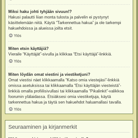
Miksi haku johti tyhjään sivuun!?
Hakusi palautti liian monta tulosta ja palvelin ei pystynyt
käsittelemään niitä. Käytä “Tarkennettua hakua” ja ole tarkempi
hakuehdoissa ja alueissa joilta etsit.
Ylös
Miten etsin käyttäjiä?
Vieraile “Käyttäjät”-sivulla ja klikkaa “Etsi käyttäjä”-linkkiä.
Ylös
Miten löydän omat viestini ja viestiketjuni?
Omat viestisi näet klikkaamalla “Katso omia viestejäsi”-linkkiä
omissa asetuksissa tai klikkaamalla “Etsi käyttäjän viesteistä”-
linkkiä omalla profiilisivullasi tai klikkaamalla “Pikalinkit”-valikkoa
foorumin ylälaidassa. Etsiäksesi omia viestiketjuja, käytä
tarkennettua hakua ja täytä sen hakuehdot haluamallasi tavalla.
Ylös
Seuraaminen ja kirjanmerkit