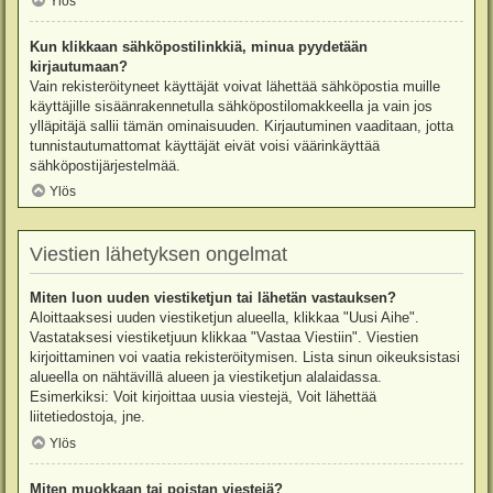
Ylös
Kun klikkaan sähköpostilinkkiä, minua pyydetään
kirjautumaan?
Vain rekisteröityneet käyttäjät voivat lähettää sähköpostia muille
käyttäjille sisäänrakennetulla sähköpostilomakkeella ja vain jos
ylläpitäjä sallii tämän ominaisuuden. Kirjautuminen vaaditaan, jotta
tunnistautumattomat käyttäjät eivät voisi väärinkäyttää
sähköpostijärjestelmää.
Ylös
Viestien lähetyksen ongelmat
Miten luon uuden viestiketjun tai lähetän vastauksen?
Aloittaaksesi uuden viestiketjun alueella, klikkaa "Uusi Aihe".
Vastataksesi viestiketjuun klikkaa "Vastaa Viestiin". Viestien
kirjoittaminen voi vaatia rekisteröitymisen. Lista sinun oikeuksistasi
alueella on nähtävillä alueen ja viestiketjun alalaidassa.
Esimerkiksi: Voit kirjoittaa uusia viestejä, Voit lähettää
liitetiedostoja, jne.
Ylös
Miten muokkaan tai poistan viestejä?