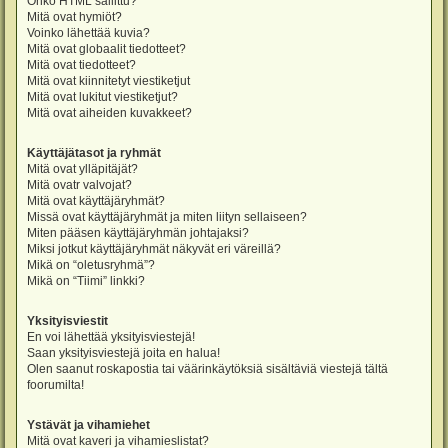
Onko HTML sallittu?
Mitä ovat hymiöt?
Voinko lähettää kuvia?
Mitä ovat globaalit tiedotteet?
Mitä ovat tiedotteet?
Mitä ovat kiinnitetyt viestiketjut
Mitä ovat lukitut viestiketjut?
Mitä ovat aiheiden kuvakkeet?
Käyttäjätasot ja ryhmät
Mitä ovat ylläpitäjät?
Mitä ovatr valvojat?
Mitä ovat käyttäjäryhmät?
Missä ovat käyttäjäryhmät ja miten liityn sellaiseen?
Miten pääsen käyttäjäryhmän johtajaksi?
Miksi jotkut käyttäjäryhmät näkyvät eri väreillä?
Mikä on “oletusryhmä”?
Mikä on “Tiimi” linkki?
Yksityisviestit
En voi lähettää yksityisviestejä!
Saan yksityisviestejä joita en halua!
Olen saanut roskapostia tai väärinkäytöksiä sisältäviä viestejä tältä
foorumilta!
Ystävät ja vihamiehet
Mitä ovat kaveri ja vihamieslistat?