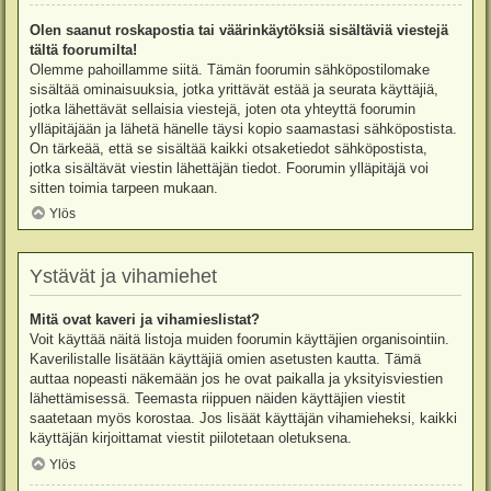
Olen saanut roskapostia tai väärinkäytöksiä sisältäviä viestejä
tältä foorumilta!
Olemme pahoillamme siitä. Tämän foorumin sähköpostilomake
sisältää ominaisuuksia, jotka yrittävät estää ja seurata käyttäjiä,
jotka lähettävät sellaisia viestejä, joten ota yhteyttä foorumin
ylläpitäjään ja lähetä hänelle täysi kopio saamastasi sähköpostista.
On tärkeää, että se sisältää kaikki otsaketiedot sähköpostista,
jotka sisältävät viestin lähettäjän tiedot. Foorumin ylläpitäjä voi
sitten toimia tarpeen mukaan.
Ylös
Ystävät ja vihamiehet
Mitä ovat kaveri ja vihamieslistat?
Voit käyttää näitä listoja muiden foorumin käyttäjien organisointiin.
Kaverilistalle lisätään käyttäjiä omien asetusten kautta. Tämä
auttaa nopeasti näkemään jos he ovat paikalla ja yksityisviestien
lähettämisessä. Teemasta riippuen näiden käyttäjien viestit
saatetaan myös korostaa. Jos lisäät käyttäjän vihamieheksi, kaikki
käyttäjän kirjoittamat viestit piilotetaan oletuksena.
Ylös