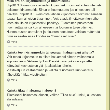
Mikä ero on kirjanmerkillä ja tilaamisella?
phpBB 3.0 -versiossa aiheiden kirjanmerkit toimivat kuten internet-
selaimen kirjanmerkit. Sinua ei huomautettu jos aiheeseen tuli
päivitys. phpBB 3.1 -versiosta lähtien kirjanmerkit toimivat samaan
tapaan kuin aiheiden tilaaminen. Voit saada ilmoituksen kun aihe
josta sinulla on kirjanmerkki päivittyy. Tilaaminen puolestaan
huomauttaa sinua kun aiheeseen tai foorumiin tulee päivitys.
Huomautusten asetukset ja tilausten asetukset voidaan määrittää
omissa asetuksissa kohdassa “Omat asetukset”.
Ylös
Kuinka teen kirjanmerkin tai seuraan haluamaani aihetta?
Voit tehdä kirjanmekin tai tilata haluamasi aiheen valitsemalla
sopivan linkin “Aiheen työkalut” -valikossa, joka on sijoitettu
kätevästi keskustelun ylä- ja alalaidan lähelle.
Viestiketjuun vastaaminen ja valinta “Huomauta kun vastaus
lähetetään” tilaa viestiketjun.
Ylös
Kuinka tilaan haluamani alueen?
Tilataksesi haluamasi alueen, valitse “Tilaa alue” -linkki, aluesivun
alalaidassa.
Ylös