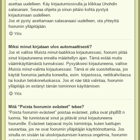
asettaa uudelleen. Käy kirjautumissivulla ja klikkaa
Unohdin
salasanani
. Seuraa ohjeita ja sinun pitäisi kohta pystyä
kirjautumaan uudelleen.
Jos et pysty asettamaan salasanaasi uudelleen, ota yhteyttä
foorumin ylläpitäjään.
Ylös
Miksi minut kirjataan ulos automaattisesti?
Jos et valitse
Muista minut
-laatikkoa kirjautuessasi, foorumi pitää
sinut kirjautuneena ennalta määritellyn ajan. Tämä estää muita
väärinkäyttämästä tunnuksiasi. Pysyäksesi kirjautuneena, valitse
Muista minut
-valinta kirjautuessasi. Tämä ei ole suositeltavaa, jos
käytät foorumia jaetulta koneelta, esim. kirjastossa, nettikahvilassa
tai koulun tietokoneluokassa. Jos et näe tätä valintaa, foorumin
ylläpitäjä on estänyt tämän toiminnon käyttämisen.
Ylös
Mitä “Poista foorumin evästeet” tekee?
“Poista foorumin evästeet” poistaa evästeet, jotka ovat phpBB:n
luomia. Ne tunnistavat sinut ja pitävät sinut kirjautuneena
foorumille. Evästeet tarjoavat myös toimintoja, kuten luettujen
seurantaa, jos ne ovat foorumin ylläpitäjän käyttöönottamia. Jos
sinulla on sisään tai uloskirjautumisen kanssa ongelmia, foorumin