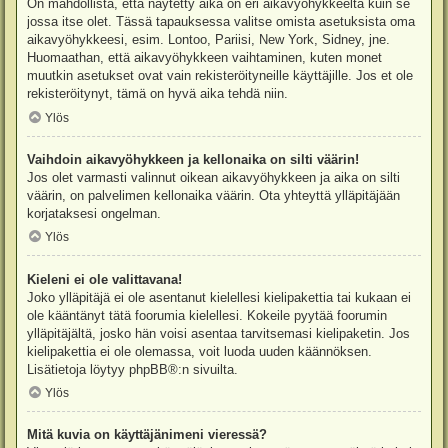
On mahdollista, että näytetty aika on eri aikavyöhykkeeltä kuin se
jossa itse olet. Tässä tapauksessa valitse omista asetuksista oma
aikavyöhykkeesi, esim. Lontoo, Pariisi, New York, Sidney, jne.
Huomaathan, että aikavyöhykkeen vaihtaminen, kuten monet
muutkin asetukset ovat vain rekisteröityneille käyttäjille. Jos et ole
rekisteröitynyt, tämä on hyvä aika tehdä niin.
Ylös
Vaihdoin aikavyöhykkeen ja kellonaika on silti väärin!
Jos olet varmasti valinnut oikean aikavyöhykkeen ja aika on silti
väärin, on palvelimen kellonaika väärin. Ota yhteyttä ylläpitäjään
korjataksesi ongelman.
Ylös
Kieleni ei ole valittavana!
Joko ylläpitäjä ei ole asentanut kielellesi kielipakettia tai kukaan ei
ole kääntänyt tätä foorumia kielellesi. Kokeile pyytää foorumin
ylläpitäjältä, josko hän voisi asentaa tarvitsemasi kielipaketin. Jos
kielipakettia ei ole olemassa, voit luoda uuden käännöksen.
Lisätietoja löytyy
phpBB
®:n sivuilta.
Ylös
Mitä kuvia on käyttäjänimeni vieressä?