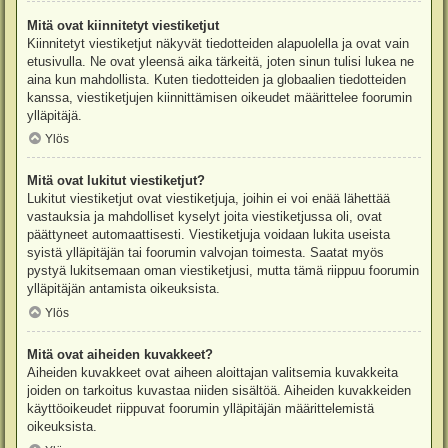
Mitä ovat kiinnitetyt viestiketjut
Kiinnitetyt viestiketjut näkyvät tiedotteiden alapuolella ja ovat vain
etusivulla. Ne ovat yleensä aika tärkeitä, joten sinun tulisi lukea ne
aina kun mahdollista. Kuten tiedotteiden ja globaalien tiedotteiden
kanssa, viestiketjujen kiinnittämisen oikeudet määrittelee foorumin
ylläpitäjä.
Ylös
Mitä ovat lukitut viestiketjut?
Lukitut viestiketjut ovat viestiketjuja, joihin ei voi enää lähettää
vastauksia ja mahdolliset kyselyt joita viestiketjussa oli, ovat
päättyneet automaattisesti. Viestiketjuja voidaan lukita useista
syistä ylläpitäjän tai foorumin valvojan toimesta. Saatat myös
pystyä lukitsemaan oman viestiketjusi, mutta tämä riippuu foorumin
ylläpitäjän antamista oikeuksista.
Ylös
Mitä ovat aiheiden kuvakkeet?
Aiheiden kuvakkeet ovat aiheen aloittajan valitsemia kuvakkeita
joiden on tarkoitus kuvastaa niiden sisältöä. Aiheiden kuvakkeiden
käyttöoikeudet riippuvat foorumin ylläpitäjän määrittelemistä
oikeuksista.