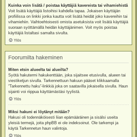
Kuinka voin lisätä / poistaa käyttäjiä kavereista tai vihamiehistä
Voit lisätä käyttäjiä listoihisi kahdella tapaa. Jokaisen käyttäjän
profiilissa on linkki jonka kautta voit lisätä heidät joko kavereihin tai
vihamiehiin. Vaihtoehtoisesti omista asetuksista voit lisätä käyttäjiä
suoraan syöttämällä heidän käyttäjänimen. Voit myös poistaa
käyttäjiä listaltasi samalta sivulta.
Ylös
Foorumilta hakeminen
Miten etsin alueelta tai alueilta?
Syötä hakutermi hakukenttään, joka sijaitsee etusivulla, alueen tai
viestiketjun sivulla. Tarkennettuun hakuun pääset klikkaamalla
“Tarkennettu haku”-linkkiä joka on saatavilla jokaisella sivulla. Haun
sijainti voi riippua käyttämästäsi tyylistä.
Ylös
Miksi hakuni ei löytänyt mitään?
Hakusi oli todennäköisesti liian epämääräinen ja sisälsi useita
yleisiä termejä, joita phpBB ei ole indeksoinut. Ole tarkempi ja
käytä Tarkennetun haun valintoja.
Ylös