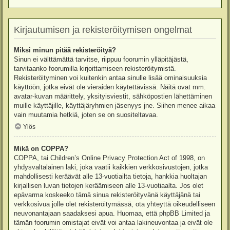
Kirjautumisen ja rekisteröitymisen ongelmat
Miksi minun pitää rekisteröityä?
Sinun ei välttämättä tarvitse, riippuu foorumin ylläpitäjästä,
tarvitaanko foorumilla kirjoittamiseen rekisteröitymistä.
Rekisteröityminen voi kuitenkin antaa sinulle lisää ominaisuuksia
käyttöön, jotka eivät ole vieraiden käytettävissä. Näitä ovat mm.
avatar-kuvan määrittely, yksityisviestit, sähköpostien lähettäminen
muille käyttäjille, käyttäjäryhmien jäsenyys jne. Siihen menee aikaa
vain muutamia hetkiä, joten se on suositeltavaa.
Ylös
Mikä on COPPA?
COPPA, tai Children’s Online Privacy Protection Act of 1998, on
yhdysvaltalainen laki, joka vaatii kaikkien verkkosivustojen, jotka
mahdollisesti keräävät alle 13-vuotiailta tietoja, hankkia huoltajan
kirjallisen luvan tietojen keräämiseen alle 13-vuotiaalta. Jos olet
epävarma koskeeko tämä sinua rekisteröityvänä käyttäjänä tai
verkkosivua jolle olet rekisteröitymässä, ota yhteyttä oikeudelliseen
neuvonantajaan saadaksesi apua. Huomaa, että phpBB Limited ja
tämän foorumin omistajat eivät voi antaa lakineuvontaa ja eivät ole