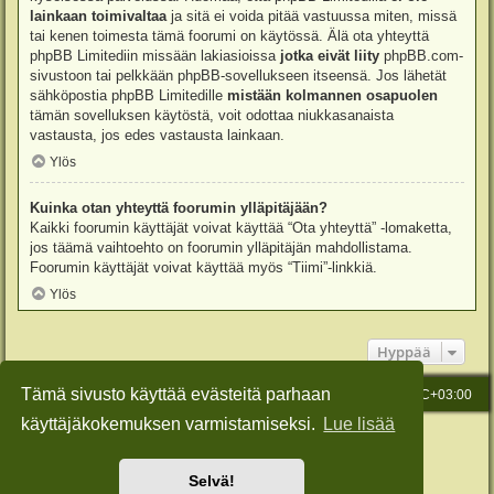
lainkaan toimivaltaa
ja sitä ei voida pitää vastuussa miten, missä
tai kenen toimesta tämä foorumi on käytössä. Älä ota yhteyttä
phpBB Limitediin missään lakiasioissa
jotka eivät liity
phpBB.com-
sivustoon tai pelkkään phpBB-sovellukseen itseensä. Jos lähetät
sähköpostia phpBB Limitedille
mistään kolmannen osapuolen
tämän sovelluksen käytöstä, voit odottaa niukkasanaista
vastausta, jos edes vastausta lainkaan.
Ylös
Kuinka otan yhteyttä foorumin ylläpitäjään?
Kaikki foorumin käyttäjät voivat käyttää “Ota yhteyttä” -lomaketta,
jos täämä vaihtoehto on foorumin ylläpitäjän mahdollistama.
Foorumin käyttäjät voivat käyttää myös “Tiimi”-linkkiä.
Ylös
Hyppää
Tämä sivusto käyttää evästeitä parhaan
Etusivu
Viesti Ylläpidolle
Kaikki ajat ovat
UTC+03:00
käyttäjäkokemuksen varmistamiseksi.
Lue lisää
Keskustelufoorumin ohjelmisto
phpBB
® Forum Software © phpBB Limited
Käännös: phpBB Suomi (lurttinen, harritapio, Pettis)
Style: Green-Style-Slim by Joyce&Luna
phpBB-Style-Design
Selvä!
Yksityisyys
|
Ehdot