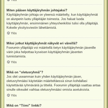
Ylös
Miten pääsen käyttäjäryhmän johtajaksi?
Käyttäjäryhmän johtaja on yleensä määritelty, kun käyttäjäryhmät
on alunperin luotu ylläpitäjän toimesta. Jos haluat luoda
käyttäjäryhmän, ensimmäinen yhteyshenkilösi tulisi olla ylläpitäjä.
Kokeile yksityisviestin lähettämistä.
Ylös
Miksi jotkut käyttäjäryhmät näkyvät eri väreillä?
Foorumin ylläpitäjä voi määritellä tietyn käyttäjäryhmän jäsenille
värin joka helpottaa kyseisen käyttäjäryhmän jäsenten
tunnistamista.
Ylös
Mikä on “oletusryhmä”?
Jos olet useamman kuin yhden käyttäjäryhmän jäsen,
oletusryhmääsi käytetään määriteltäessä sinun kohdallasi
käytettävää ryhmäväriä ja titteliä. Foorumin ylläpitäjä saattaa antaa
sinulle oikeudet vaihtaa oletusryhmääsi omista asetuksista.
Ylös
Mikä on “Tiimi” linkki?