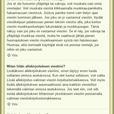
Jos et ole foorumin ylläpitäjä tai valvoja, voit muokata vain omia
viestejäsi. Voit muokata viestiä klikkaamalla muokkaa-painiketta
haluamassasi viestissä. Joskus painike toimii vain tietyn ajan
viestin luomisen jälkeen. Jos joku on jo vastannut viestiin, löydät
viestiketjuun palatessasi pienen tekstin viestisi alla, joka kertoo
viestin muokkauskertojen lukumäärän ja muokkausajan. Tämä
näkyy vain jos joku on vastannut viestiin. Se ei näy, jos valvoja tai
ylläpitäjä muokkaa viestiä, mutta he saattavat jättää pienen
huomautuksen viestin muokkaamisen syistä niin halutessaan.
Huomaa, että normaalit käyttäjät eivät voi poistaa viestejä, jos
niihin on joku vastannut.
Ylös
Miten liitän allekirjoituksen viestiini?
Lisätäksesi allekirjoituksen viestiisi, sinun täytyy ensin luoda
sellainen omissa asetuksissa. Kun olet luonut sellaisen, voit valita
Lisää allekirjoitus
-valinnan viestin kirjoituslomakkeessa. Voit myös
lisätä allekirjoituksen automaattisesti aina kaikkiin viesteihisi
tekemällä valinnan omissa asetuksissa. Jos teet niin, voit silti
estää allekirjoituksen liittämisen yksittäiseen viestiin poistamalla
valinnan viestinkirjoituslomakkeessa.
Ylös