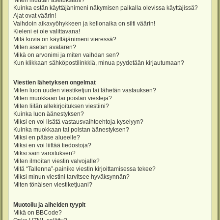
Miten muutan asetuksiani?
Kuinka estän käyttäjänimeni näkymisen paikalla olevissa käyttäjissä?
Ajat ovat väärin!
Vaihdoin aikavyöhykkeen ja kellonaika on silti väärin!
Kieleni ei ole valittavana!
Mitä kuvia on käyttäjänimeni vieressä?
Miten asetan avataren?
Mikä on arvonimi ja miten vaihdan sen?
Kun klikkaan sähköpostilinkkiä, minua pyydetään kirjautumaan?
Viestien lähetyksen ongelmat
Miten luon uuden viestiketjun tai lähetän vastauksen?
Miten muokkaan tai poistan viestejä?
Miten liitän allekirjoituksen viestiini?
Kuinka luon äänestyksen?
Miksi en voi lisätä vastausvaihtoehtoja kyselyyn?
Kuinka muokkaan tai poistan äänestyksen?
Miksi en pääse alueelle?
Miksi en voi liittää tiedostoja?
Miksi sain varoituksen?
Miten ilmoitan viestin valvojalle?
Mitä “Tallenna”-painike viestin kirjoittamisessa tekee?
Miksi minun viestini tarvitsee hyväksynnän?
Miten tönäisen viestiketjuani?
Muotoilu ja aiheiden tyypit
Mikä on BBCode?