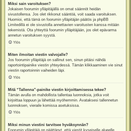
Miksi sain varoituksen?
Jokaisen foorumin ylläpitäjällä on omat säännöt heidän
sivustollensa. Jos olet rikkonut sääntöä, voit saada varoituksen.
Huomioi, että tämä on foorumin ylläpitäjän päätös ja phpBB
Limitedillä ei ole sivustolla annettavien varoitusten kanssa mitään
tekemistä. Ota yhteyttä foorumin ylläpitäjään, jos olet epävarma
annetun varoituksen syystä.
Ylös
Miten ilmoitan viestin valvojalle?
Jos foorumin ylläpitäjä on sallinut sen, sinun pitäisi nähdä
raportointipainike viestin yhteydessä. Tämän klikkaaminen vie sinut
viestin raportoinnin vaiheiden läpi.
Ylös
Mitä “Tallenna”-painike viestin kirjoittamisessa tekee?
Tämän avulla on mahdollista tallentaa luonnoksia, jotka voit
kirjoittaa loppuun ja lähettää myöhemmin. Avataksesi tallennetun
luonnoksen, vieraile komissa asetuksissa.
Ylös
Miksi minun viestini tarvitsee hyväksynnän?
Foorumin ylläpitäjä on päättänyt, että viestit kyseiselle alueelle