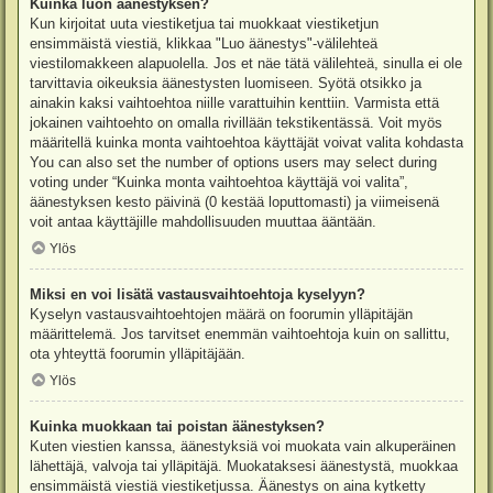
Kuinka luon äänestyksen?
Kun kirjoitat uuta viestiketjua tai muokkaat viestiketjun
ensimmäistä viestiä, klikkaa "Luo äänestys"-välilehteä
viestilomakkeen alapuolella. Jos et näe tätä välilehteä, sinulla ei ole
tarvittavia oikeuksia äänestysten luomiseen. Syötä otsikko ja
ainakin kaksi vaihtoehtoa niille varattuihin kenttiin. Varmista että
jokainen vaihtoehto on omalla rivillään tekstikentässä. Voit myös
määritellä kuinka monta vaihtoehtoa käyttäjät voivat valita kohdasta
You can also set the number of options users may select during
voting under “Kuinka monta vaihtoehtoa käyttäjä voi valita”,
äänestyksen kesto päivinä (0 kestää loputtomasti) ja viimeisenä
voit antaa käyttäjille mahdollisuuden muuttaa ääntään.
Ylös
Miksi en voi lisätä vastausvaihtoehtoja kyselyyn?
Kyselyn vastausvaihtoehtojen määrä on foorumin ylläpitäjän
määrittelemä. Jos tarvitset enemmän vaihtoehtoja kuin on sallittu,
ota yhteyttä foorumin ylläpitäjään.
Ylös
Kuinka muokkaan tai poistan äänestyksen?
Kuten viestien kanssa, äänestyksiä voi muokata vain alkuperäinen
lähettäjä, valvoja tai ylläpitäjä. Muokataksesi äänestystä, muokkaa
ensimmäistä viestiä viestiketjussa. Äänestys on aina kytketty