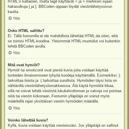
HTML:n kaltainen, mutta tagit käyttävät < ja > merkkien sijaan
hakasulkuja [ ja ]. BBCoden oppaan löydät viestinlähetyssivun
kautta.
Ylös
Onko HTML sallittu?
Ei. Tällä foorumilla ei ole mahdollista lähettää HTML:ää siten, että
se toimisi HTML-koodina. Yleisimmät HTML-muotoilut voi kuitenkin
tehdä BBCoden avulla.
Ylös
Mitä ovat hymiöt?
Hymiöt tai emoticonit ovat pieniä kuvia joita voidaan käyttää
tunteiden ilmaisemiseen lyhyitä koodeja käyttämällä. Esimerkiksi :)
tarkoittaa iloista ja :( tarkoittaa surullista. Hymiöiden täysi lista on
nähtävillä viestinlähetyslomakkeessa. Älä käytä hymiöitä liikaa,
sillä ne voivat tehdä viestistä lukukelvottoman ja valvoja voi poistaa
niitä tai viestin kokonaan. Foorumin ylläpitäjä on voinut myös
määritellä rajan yksittäisen viestin hymiöiden määrälle.
Ylös
Voinko lähettää kuvia?
Kyllä, kuvia voidaan käyttää viesteissäsi. Jos ylläpitäjä on sallinut