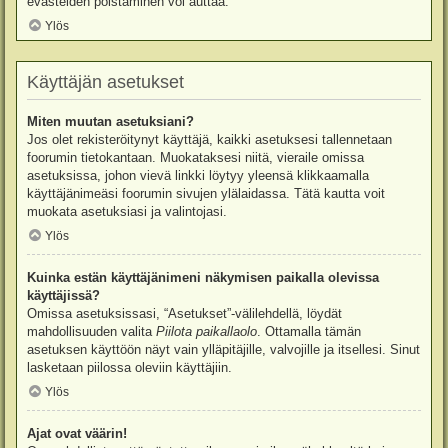
evästeiden poistaminen voi auttaa.
Ylös
Käyttäjän asetukset
Miten muutan asetuksiani?
Jos olet rekisteröitynyt käyttäjä, kaikki asetuksesi tallennetaan
foorumin tietokantaan. Muokataksesi niitä, vieraile omissa
asetuksissa, johon vievä linkki löytyy yleensä klikkaamalla
käyttäjänimeäsi foorumin sivujen ylälaidassa. Tätä kautta voit
muokata asetuksiasi ja valintojasi.
Ylös
Kuinka estän käyttäjänimeni näkymisen paikalla olevissa
käyttäjissä?
Omissa asetuksissasi, “Asetukset”-välilehdellä, löydät
mahdollisuuden valita
Piilota paikallaolo
. Ottamalla tämän
asetuksen käyttöön näyt vain ylläpitäjille, valvojille ja itsellesi. Sinut
lasketaan piilossa oleviin käyttäjiin.
Ylös
Ajat ovat väärin!