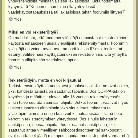
yhteyshenkilöitä minkäänlaisissa lakiasioissa, lukuunottamatta
kysymystä “Keneen minun tulee olla yhteydessä
väärinkäytöstapauksissa tai lakiasioissa tähän foorumiin liittyen?”.
Ylös
Miksi en voi rekisteröityä?
On mahdollista, että foorumin ylläpitäjä on poistanut rekisteröinnin
käytöstä estääkseen uusia vierailijoita rekisteröitymästä. Foorumin
ylläpitäjä on voinut myös asettaa porttikiellon IP-osoitteellesi tai
estänyt valitsemasi käyttäjätunnuksen rekisteröinnin. Ota yhteyttä
foorumin ylläpitäjään saadaksesi apua.
Ylös
Rekisteröidyin, mutta en voi kirjautua!
Tarkista ensin käyttäjätunnuksesi ja salasanasi. Jos ne ovat oikein,
yksi kahdesta asiasta on saattanut tapahtua. Jos COPPA-tuki on
käytössä ja määrittelit olevasi alle 13-vuotias rekisteröityessäsi,
sinun tulee seurata saamiasi ohjeita. Jotkut foorumit vaativat myös
uusien tunnusten aktivoinnin joko sinun itsesi toimesta tai
ylläpitäjän toimesta ennen kuin voit kirjautua sisään. Tämä tieto
kerrottiin rekisteröitymisen yhteydessä. Jos sinulle lähetettiin
sähköpostia, seuraa ohjeita. Jos et saanut sähköpostia, olet
saattanut antaa virheellisen sähköpostiosoitteen tai sähköpostit
ovat saattaneet jäädä roskapostisuodattimeen. Jos olet varma, että