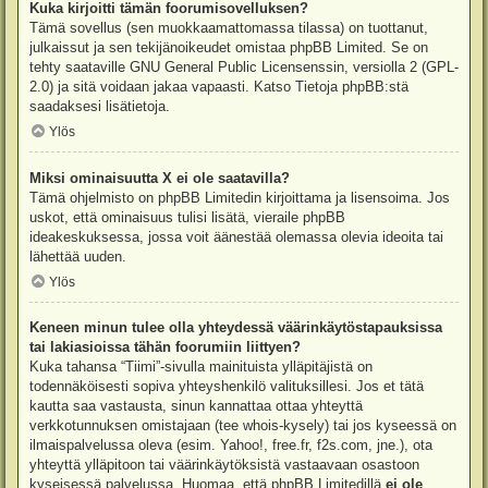
Kuka kirjoitti tämän foorumisovelluksen?
Tämä sovellus (sen muokkaamattomassa tilassa) on tuottanut,
julkaissut ja sen tekijänoikeudet omistaa
phpBB Limited
. Se on
tehty saataville GNU General Public Licensenssin, versiolla 2 (GPL-
2.0) ja sitä voidaan jakaa vapaasti. Katso
Tietoja phpBB:stä
saadaksesi lisätietoja.
Ylös
Miksi ominaisuutta X ei ole saatavilla?
Tämä ohjelmisto on phpBB Limitedin kirjoittama ja lisensoima. Jos
uskot, että ominaisuus tulisi lisätä, vieraile
phpBB
ideakeskuksessa
, jossa voit äänestää olemassa olevia ideoita tai
lähettää uuden.
Ylös
Keneen minun tulee olla yhteydessä väärinkäytöstapauksissa
tai lakiasioissa tähän foorumiin liittyen?
Kuka tahansa “Tiimi”-sivulla mainituista ylläpitäjistä on
todennäköisesti sopiva yhteyshenkilö valituksillesi. Jos et tätä
kautta saa vastausta, sinun kannattaa ottaa yhteyttä
verkkotunnuksen omistajaan (tee
whois-kysely
) tai jos kyseessä on
ilmaispalvelussa oleva (esim. Yahoo!, free.fr, f2s.com, jne.), ota
yhteyttä ylläpitoon tai väärinkäytöksistä vastaavaan osastoon
kyseisessä palvelussa. Huomaa, että phpBB Limitedillä
ei ole