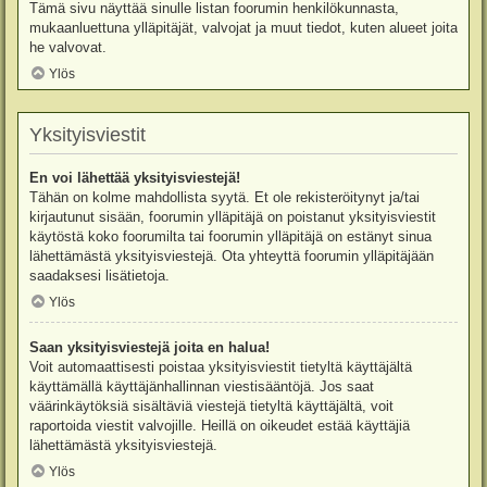
Tämä sivu näyttää sinulle listan foorumin henkilökunnasta,
mukaanluettuna ylläpitäjät, valvojat ja muut tiedot, kuten alueet joita
he valvovat.
Ylös
Yksityisviestit
En voi lähettää yksityisviestejä!
Tähän on kolme mahdollista syytä. Et ole rekisteröitynyt ja/tai
kirjautunut sisään, foorumin ylläpitäjä on poistanut yksityisviestit
käytöstä koko foorumilta tai foorumin ylläpitäjä on estänyt sinua
lähettämästä yksityisviestejä. Ota yhteyttä foorumin ylläpitäjään
saadaksesi lisätietoja.
Ylös
Saan yksityisviestejä joita en halua!
Voit automaattisesti poistaa yksityisviestit tietyltä käyttäjältä
käyttämällä käyttäjänhallinnan viestisääntöjä. Jos saat
väärinkäytöksiä sisältäviä viestejä tietyltä käyttäjältä, voit
raportoida viestit valvojille. Heillä on oikeudet estää käyttäjiä
lähettämästä yksityisviestejä.
Ylös