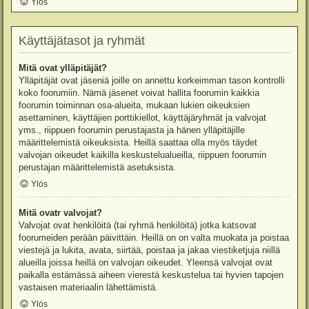
Ylös
Käyttäjätasot ja ryhmät
Mitä ovat ylläpitäjät?
Ylläpitäjät ovat jäseniä joille on annettu korkeimman tason kontrolli
koko foorumiin. Nämä jäsenet voivat hallita foorumin kaikkia
foorumin toiminnan osa-alueita, mukaan lukien oikeuksien
asettaminen, käyttäjien porttikiellot, käyttäjäryhmät ja valvojat
yms., riippuen foorumin perustajasta ja hänen ylläpitäjille
määrittelemistä oikeuksista. Heillä saattaa olla myös täydet
valvojan oikeudet kaikilla keskustelualueilla, riippuen foorumin
perustajan määrittelemistä asetuksista.
Ylös
Mitä ovatr valvojat?
Valvojat ovat henkilöitä (tai ryhmä henkilöitä) jotka katsovat
foorumeiden perään päivittäin. Heillä on on valta muokata ja poistaa
viestejä ja lukita, avata, siirtää, poistaa ja jakaa viestiketjuja niillä
alueilla joissa heillä on valvojan oikeudet. Yleensä valvojat ovat
paikalla estämässä aiheen vierestä keskustelua tai hyvien tapojen
vastaisen materiaalin lähettämistä.
Ylös