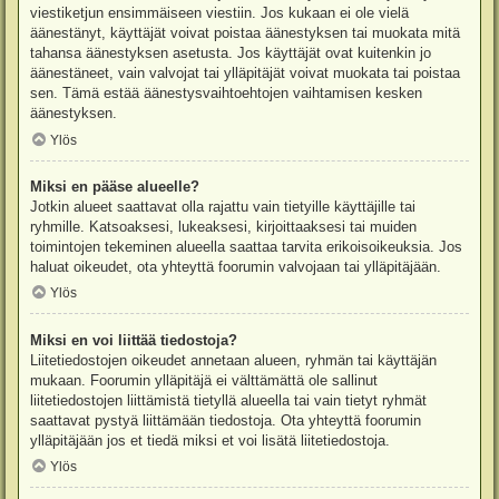
viestiketjun ensimmäiseen viestiin. Jos kukaan ei ole vielä
äänestänyt, käyttäjät voivat poistaa äänestyksen tai muokata mitä
tahansa äänestyksen asetusta. Jos käyttäjät ovat kuitenkin jo
äänestäneet, vain valvojat tai ylläpitäjät voivat muokata tai poistaa
sen. Tämä estää äänestysvaihtoehtojen vaihtamisen kesken
äänestyksen.
Ylös
Miksi en pääse alueelle?
Jotkin alueet saattavat olla rajattu vain tietyille käyttäjille tai
ryhmille. Katsoaksesi, lukeaksesi, kirjoittaaksesi tai muiden
toimintojen tekeminen alueella saattaa tarvita erikoisoikeuksia. Jos
haluat oikeudet, ota yhteyttä foorumin valvojaan tai ylläpitäjään.
Ylös
Miksi en voi liittää tiedostoja?
Liitetiedostojen oikeudet annetaan alueen, ryhmän tai käyttäjän
mukaan. Foorumin ylläpitäjä ei välttämättä ole sallinut
liitetiedostojen liittämistä tietyllä alueella tai vain tietyt ryhmät
saattavat pystyä liittämään tiedostoja. Ota yhteyttä foorumin
ylläpitäjään jos et tiedä miksi et voi lisätä liitetiedostoja.
Ylös