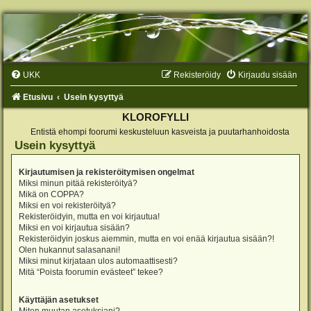
UKK
Rekisteröidy
Kirjaudu sisään
Etusivu
Usein kysyttyä
KLOROFYLLI
Entistä ehompi foorumi keskusteluun kasveista ja puutarhanhoidosta
Usein kysyttyä
Kirjautumisen ja rekisteröitymisen ongelmat
Miksi minun pitää rekisteröityä?
Mikä on COPPA?
Miksi en voi rekisteröityä?
Rekisteröidyin, mutta en voi kirjautua!
Miksi en voi kirjautua sisään?
Rekisteröidyin joskus aiemmin, mutta en voi enää kirjautua sisään?!
Olen hukannut salasanani!
Miksi minut kirjataan ulos automaattisesti?
Mitä “Poista foorumin evästeet” tekee?
Käyttäjän asetukset