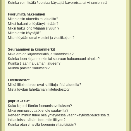
Kuinka voin lisätä / poistaa käyttäjiä kavereista tai vihamiehistä
Foorumilta hakeminen
Miten etsin alueelta tai alueilta?
Miksi hakuni ei löytänyt mitään?
Miksi haku johti tyhjään sivuun!?
Miten etsin käyttäjiä?
Miten löydän omat viestini ja viestiketjuni?
Seuraaminen ja kirjanmerkit
Mikä ero on kirjanmerkillä ja tilaamisella?
Kuinka teen kirjanmerkin tai seuraan haluamaani aihetta?
Kuinka tilaan haluamani alueen?
Kuinka poistan tilaukseni?
Liitetiedostot
Mitkä liitetiedostot ovat sallittuja tällä alueella?
Mistä löydän lähettämäni liitetiedostot?
phpBB -asiat
Kuka kirjoitti tämän foorumisovelluksen?
Miksi ominaisuutta X ei ole saatavilla?
Keneen minun tulee olla yhteydessä väärinkäytöstapauksissa tai
lakiasioissa tähän foorumiin liittyen?
Kuinka otan yhteyttä foorumin ylläpitäjään?