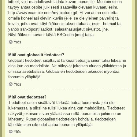
liitteet, voit mahdollisesti ladata kuvan foorumille. Muutoin sinun
täytyy antaa osoite julkisesti saatavilla olevaan kuvaan, esim.
http://www.example.com/my-picture.gif. Et voi antaa osoitetta
omalla koneellasi oleviin kuviin (ellei se ole yleinen palvelin) tai
kuviin, jotka ovat käyttäjätunnistuksen takana, esim. hotmail tai
yahoo sähköpostilaatikot, salasanasuojatut sivustot, jne.
Näyttääksesi kuvan, käytä BBCoden [img]-tagia.
Ylös
Mitä ovat globaalit tiedotteet?
Globaalit tiedotteet sisältävät tärkeää tietoa ja sinun tulisi lukea ne
aina kun on mahdolista. Ne näkyvät jokaisen alueen ylälaidassa ja
omissa asetuksissa. Globaalien tiedotteiden oikeudet myöntää
foorumin ylläpitäjä.
Ylös
Mitä ovat tiedotteet?
Tiedotteet usein sisältävät tärkeää tietoa foorumista jota olet
lukemassa ja siksi ne tulisi lukea aina kun mahdollista. Tiedotteet
näkyvät jokaisen sivun ylälaidassa niillä foorumeilla joihin ne on
lähetetty. Kuten globaalien tiedotteiden kohdalla, tiedotteiden
lähettämisen oikeudet antaa foorumin ylläpitäjä.
Ylös