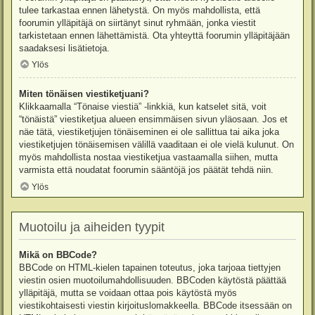
tulee tarkastaa ennen lähetystä. On myös mahdollista, että
foorumin ylläpitäjä on siirtänyt sinut ryhmään, jonka viestit
tarkistetaan ennen lähettämistä. Ota yhteyttä foorumin ylläpitäjään
saadaksesi lisätietoja.
Ylös
Miten tönäisen viestiketjuani?
Klikkaamalla “Tönaise viestiä” -linkkiä, kun katselet sitä, voit
“tönäistä” viestiketjua alueen ensimmäisen sivun yläosaan. Jos et
näe tätä, viestiketjujen tönäiseminen ei ole sallittua tai aika joka
viestiketjujen tönäisemisen välillä vaaditaan ei ole vielä kulunut. On
myös mahdollista nostaa viestiketjua vastaamalla siihen, mutta
varmista että noudatat foorumin sääntöjä jos päätät tehdä niin.
Ylös
Muotoilu ja aiheiden tyypit
Mikä on BBCode?
BBCode on HTML-kielen tapainen toteutus, joka tarjoaa tiettyjen
viestin osien muotoilumahdollisuuden. BBCoden käytöstä päättää
ylläpitäjä, mutta se voidaan ottaa pois käytöstä myös
viestikohtaisesti viestin kirjoituslomakkeella. BBCode itsessään on