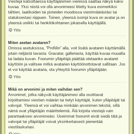
Viestejä katsottaessa käyttäjänimen vieressä saattaa näkyä kaksi
kuvaa. Yksi niistä voi olla arvonimeesi liitetty kuva esimerkiksi
tähtien, laatikoiden tai pisteiden muodossa viestimäärästäsi tai
statuksestasi riippuen. Toinen, yleensä isompi kuva on avatar ja on
yleensä uniikki tai henkilökohtainen jokaisella käyttäjällä.
Ylös
Miten asetan avataren?
Omissa asetuksissa, “Profiilin” alla, voit lisätä avataren käyttämällä
jotain neljästä tavasta: Gravatar, galleriasta, käyttää kuvaa muualta
tai ladata kuvan. Foorumin ylläpitäjä päättää otetaanko avataret
käyttöön ja valitsee mitkä avatarien käyttöönottotavat sallitaan. Jos
et voi käyttää avataria, ota yhteyttä foorumin ylläpitäjään.
Ylös
Mikä on arvonimi ja miten vaihdan sen?
Arvonimet, jotka näkyvät käyttäjänimesi alla osoittavat
kirjoittamiesi viestien määrän tai tietyt käyttäjät, kuten ylläpitäjät tai
valvojat. Yleensä et voi vaihtaa minkään arvonimen tekstiä, sillä
nämä ovat ylläpitäjän määrittelemiä. Älä kirjoita viestejä vain
parantaaksesi arvonimeäsi. Useimmat foorumit eivät siedä tätä ja
valvojat tai ylläpitäjät voivat yksinkertaisesti pienentää
viestilaskuriasi.