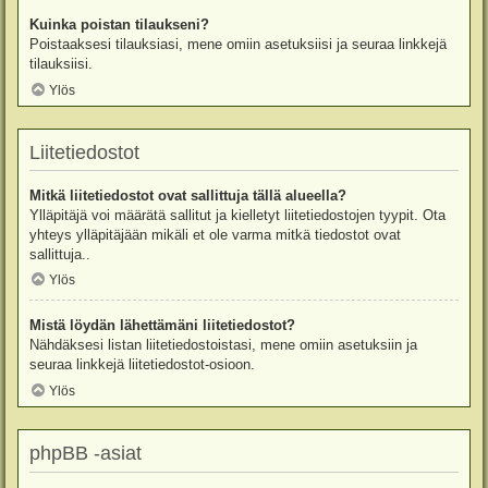
Kuinka poistan tilaukseni?
Poistaaksesi tilauksiasi, mene omiin asetuksiisi ja seuraa linkkejä
tilauksiisi.
Ylös
Liitetiedostot
Mitkä liitetiedostot ovat sallittuja tällä alueella?
Ylläpitäjä voi määrätä sallitut ja kielletyt liitetiedostojen tyypit. Ota
yhteys ylläpitäjään mikäli et ole varma mitkä tiedostot ovat
sallittuja..
Ylös
Mistä löydän lähettämäni liitetiedostot?
Nähdäksesi listan liitetiedostoistasi, mene omiin asetuksiin ja
seuraa linkkejä liitetiedostot-osioon.
Ylös
phpBB -asiat