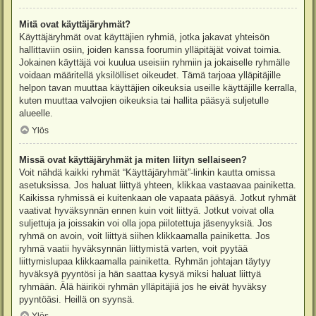
Mitä ovat käyttäjäryhmät?
Käyttäjäryhmät ovat käyttäjien ryhmiä, jotka jakavat yhteisön
hallittaviin osiin, joiden kanssa foorumin ylläpitäjät voivat toimia.
Jokainen käyttäjä voi kuulua useisiin ryhmiin ja jokaiselle ryhmälle
voidaan määritellä yksilölliset oikeudet. Tämä tarjoaa ylläpitäjille
helpon tavan muuttaa käyttäjien oikeuksia useille käyttäjille kerralla,
kuten muuttaa valvojien oikeuksia tai hallita pääsyä suljetulle
alueelle.
Ylös
Missä ovat käyttäjäryhmät ja miten liityn sellaiseen?
Voit nähdä kaikki ryhmät “Käyttäjäryhmät”-linkin kautta omissa
asetuksissa. Jos haluat liittyä yhteen, klikkaa vastaavaa painiketta.
Kaikissa ryhmissä ei kuitenkaan ole vapaata pääsyä. Jotkut ryhmät
vaativat hyväksynnän ennen kuin voit liittyä. Jotkut voivat olla
suljettuja ja joissakin voi olla jopa piilotettuja jäsenyyksiä. Jos
ryhmä on avoin, voit liittyä siihen klikkaamalla painiketta. Jos
ryhmä vaatii hyväksynnän liittymistä varten, voit pyytää
liittymislupaa klikkaamalla painiketta. Ryhmän johtajan täytyy
hyväksyä pyyntösi ja hän saattaa kysyä miksi haluat liittyä
ryhmään. Älä häiriköi ryhmän ylläpitäjiä jos he eivät hyväksy
pyyntöäsi. Heillä on syynsä.