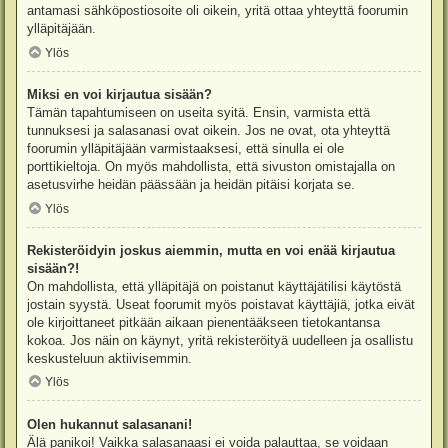
antamasi sähköpostiosoite oli oikein, yritä ottaa yhteyttä foorumin
ylläpitäjään.
Ylös
Miksi en voi kirjautua sisään?
Tämän tapahtumiseen on useita syitä. Ensin, varmista että
tunnuksesi ja salasanasi ovat oikein. Jos ne ovat, ota yhteyttä
foorumin ylläpitäjään varmistaaksesi, että sinulla ei ole
porttikieltoja. On myös mahdollista, että sivuston omistajalla on
asetusvirhe heidän päässään ja heidän pitäisi korjata se.
Ylös
Rekisteröidyin joskus aiemmin, mutta en voi enää kirjautua
sisään?!
On mahdollista, että ylläpitäjä on poistanut käyttäjätilisi käytöstä
jostain syystä. Useat foorumit myös poistavat käyttäjiä, jotka eivät
ole kirjoittaneet pitkään aikaan pienentääkseen tietokantansa
kokoa. Jos näin on käynyt, yritä rekisteröityä uudelleen ja osallistu
keskusteluun aktiivisemmin.
Ylös
Olen hukannut salasanani!
Älä panikoi! Vaikka salasanaasi ei voida palauttaa, se voidaan