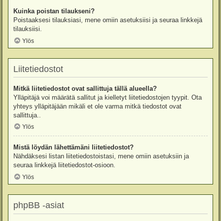
Kuinka poistan tilaukseni?
Poistaaksesi tilauksiasi, mene omiin asetuksiisi ja seuraa linkkejä
tilauksiisi.
Ylös
Liitetiedostot
Mitkä liitetiedostot ovat sallittuja tällä alueella?
Ylläpitäjä voi määrätä sallitut ja kielletyt liitetiedostojen tyypit. Ota
yhteys ylläpitäjään mikäli et ole varma mitkä tiedostot ovat
sallittuja..
Ylös
Mistä löydän lähettämäni liitetiedostot?
Nähdäksesi listan liitetiedostoistasi, mene omiin asetuksiin ja
seuraa linkkejä liitetiedostot-osioon.
Ylös
phpBB -asiat