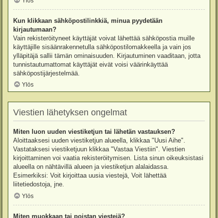
Ylös
Kun klikkaan sähköpostilinkkiä, minua pyydetään
kirjautumaan?
Vain rekisteröityneet käyttäjät voivat lähettää sähköpostia muille
käyttäjille sisäänrakennetulla sähköpostilomakkeella ja vain jos
ylläpitäjä sallii tämän ominaisuuden. Kirjautuminen vaaditaan, jotta
tunnistautumattomat käyttäjät eivät voisi väärinkäyttää
sähköpostijärjestelmää.
Ylös
Viestien lähetyksen ongelmat
Miten luon uuden viestiketjun tai lähetän vastauksen?
Aloittaaksesi uuden viestiketjun alueella, klikkaa "Uusi Aihe".
Vastataksesi viestiketjuun klikkaa "Vastaa Viestiin". Viestien
kirjoittaminen voi vaatia rekisteröitymisen. Lista sinun oikeuksistasi
alueella on nähtävillä alueen ja viestiketjun alalaidassa.
Esimerkiksi: Voit kirjoittaa uusia viestejä, Voit lähettää
liitetiedostoja, jne.
Ylös
Miten muokkaan tai poistan viestejä?