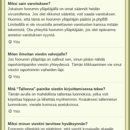
Miksi sain varoituksen?
Jokaisen foorumin ylläpitäjällä on omat säännöt heidän
sivustollensa. Jos olet rikkonut sääntöä, voit saada varoituksen.
Huomioi, että tämä on foorumin ylläpitäjän päätös ja phpBB
Limitedillä ei ole sivustolla annettavien varoitusten kanssa mitään
tekemistä. Ota yhteyttä foorumin ylläpitäjään, jos olet epävarma
annetun varoituksen syystä.
Ylös
Miten ilmoitan viestin valvojalle?
Jos foorumin ylläpitäjä on sallinut sen, sinun pitäisi nähdä
raportointipainike viestin yhteydessä. Tämän klikkaaminen vie sinut
viestin raportoinnin vaiheiden läpi.
Ylös
Mitä “Tallenna”-painike viestin kirjoittamisessa tekee?
Tämän avulla on mahdollista tallentaa luonnoksia, jotka voit
kirjoittaa loppuun ja lähettää myöhemmin. Avataksesi tallennetun
luonnoksen, vieraile komissa asetuksissa.
Ylös
Miksi minun viestini tarvitsee hyväksynnän?
Foorumin ylläpitäjä on päättänyt, että viestit kyseiselle alueelle