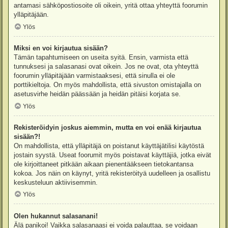
antamasi sähköpostiosoite oli oikein, yritä ottaa yhteyttä foorumin
ylläpitäjään.
Ylös
Miksi en voi kirjautua sisään?
Tämän tapahtumiseen on useita syitä. Ensin, varmista että
tunnuksesi ja salasanasi ovat oikein. Jos ne ovat, ota yhteyttä
foorumin ylläpitäjään varmistaaksesi, että sinulla ei ole
porttikieltoja. On myös mahdollista, että sivuston omistajalla on
asetusvirhe heidän päässään ja heidän pitäisi korjata se.
Ylös
Rekisteröidyin joskus aiemmin, mutta en voi enää kirjautua
sisään?!
On mahdollista, että ylläpitäjä on poistanut käyttäjätilisi käytöstä
jostain syystä. Useat foorumit myös poistavat käyttäjiä, jotka eivät
ole kirjoittaneet pitkään aikaan pienentääkseen tietokantansa
kokoa. Jos näin on käynyt, yritä rekisteröityä uudelleen ja osallistu
keskusteluun aktiivisemmin.
Ylös
Olen hukannut salasanani!
Älä panikoi! Vaikka salasanaasi ei voida palauttaa, se voidaan