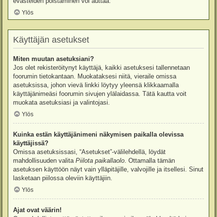
evästeiden poistaminen voi auttaa.
Ylös
Käyttäjän asetukset
Miten muutan asetuksiani?
Jos olet rekisteröitynyt käyttäjä, kaikki asetuksesi tallennetaan
foorumin tietokantaan. Muokataksesi niitä, vieraile omissa
asetuksissa, johon vievä linkki löytyy yleensä klikkaamalla
käyttäjänimeäsi foorumin sivujen ylälaidassa. Tätä kautta voit
muokata asetuksiasi ja valintojasi.
Ylös
Kuinka estän käyttäjänimeni näkymisen paikalla olevissa
käyttäjissä?
Omissa asetuksissasi, “Asetukset”-välilehdellä, löydät
mahdollisuuden valita
Piilota paikallaolo
. Ottamalla tämän
asetuksen käyttöön näyt vain ylläpitäjille, valvojille ja itsellesi. Sinut
lasketaan piilossa oleviin käyttäjiin.
Ylös
Ajat ovat väärin!