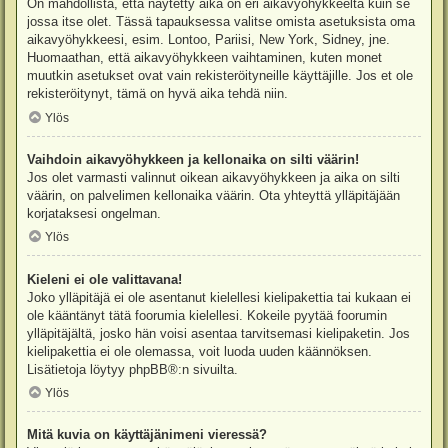
On mahdollista, että näytetty aika on eri aikavyöhykkeeltä kuin se
jossa itse olet. Tässä tapauksessa valitse omista asetuksista oma
aikavyöhykkeesi, esim. Lontoo, Pariisi, New York, Sidney, jne.
Huomaathan, että aikavyöhykkeen vaihtaminen, kuten monet
muutkin asetukset ovat vain rekisteröityneille käyttäjille. Jos et ole
rekisteröitynyt, tämä on hyvä aika tehdä niin.
Ylös
Vaihdoin aikavyöhykkeen ja kellonaika on silti väärin!
Jos olet varmasti valinnut oikean aikavyöhykkeen ja aika on silti
väärin, on palvelimen kellonaika väärin. Ota yhteyttä ylläpitäjään
korjataksesi ongelman.
Ylös
Kieleni ei ole valittavana!
Joko ylläpitäjä ei ole asentanut kielellesi kielipakettia tai kukaan ei
ole kääntänyt tätä foorumia kielellesi. Kokeile pyytää foorumin
ylläpitäjältä, josko hän voisi asentaa tarvitsemasi kielipaketin. Jos
kielipakettia ei ole olemassa, voit luoda uuden käännöksen.
Lisätietoja löytyy
phpBB
®:n sivuilta.
Ylös
Mitä kuvia on käyttäjänimeni vieressä?