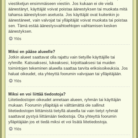
viestiketjun ensimmäiseen viestiin. Jos kukaan ei ole vielä
äänestänyt, käyttäjät voivat poistaa äänestyksen tai muokata mitä
tahansa äänestyksen asetusta. Jos käyttäjät ovat kuitenkin jo
äänestäneet, vain valvojat tai ylläpitäjät voivat muokata tai poistaa
sen. Tämä estää äänestysvaihtoehtojen vaihtamisen kesken
äänestyksen.
Ylös
Miksi en pääse alueelle?
Jotkin alueet saattavat olla rajattu vain tietyille käyttäjille tai
ryhmille. Katsoaksesi, lukeaksesi, kirjoittaaksesi tai muiden
toimintojen tekeminen alueella saattaa tarvita erikoisoikeuksia. Jos
haluat oikeudet, ota yhteyttä foorumin valvojaan tai ylläpitäjään.
Ylös
Miksi en voi liittää tiedostoja?
Liitetiedostojen oikeudet annetaan alueen, ryhmän tai käyttäjän
mukaan. Foorumin ylläpitäjä ei välttämättä ole sallinut
liitetiedostojen liittämistä tietyllä alueella tai vain tietyt ryhmät
saattavat pystyä liittämään tiedostoja. Ota yhteyttä foorumin
ylläpitäjään jos et tiedä miksi et voi lisätä liitetiedostoja.
Ylös