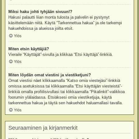
Miksi haku johti tyhjään sivuun!?
Hakusi palautti liian monta tulosta ja palvelin ei pystynyt
käsittelemään niitä. Käytä “Tarkennettua hakua” ja ole tarkempi
hakuehdoissa ja alueissa joilta etsit.
Ylös
Miten etsin käyttäjiä?
Vieraile “Käyttäjät”-sivulla ja klikkaa “Etsi käyttäjä”-linkkiä.
Ylös
Miten löydän omat viestini ja viestiketjuni?
Omat viestisi näet klikkaamalla “Katso omia viestejäsi”-linkkiä
omissa asetuksissa tai klikkaamalla “Etsi käyttäjän viesteistä”-
linkkiä omalla profiilisivullasi tai klikkaamalla “Pikalinkit”-valikkoa
foorumin ylälaidassa. Etsiäksesi omia viestiketjuja, käytä
tarkennettua hakua ja täytä sen hakuehdot haluamallasi tavalla.
Ylös
Seuraaminen ja kirjanmerkit