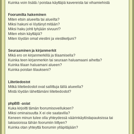
Kuinka voin lisätä / poistaa käyttäjiä kavereista tai vihamiehistä
Foorumilta hakeminen
Miten etsin alueelta tai alueilta?
Miksi hakuni ei löytänyt mitään?
Miksi haku johti tyhjään sivuun!?
Miten etsin käyttäjiä?
Miten löydän omat viestini ja viestiketjuni?
Seuraaminen ja kirjanmerkit
Mikä ero on kirjanmerkillä ja tilaamisella?
Kuinka teen kirjanmerkin tai seuraan haluamaani aihetta?
Kuinka tilaan haluamani alueen?
Kuinka poistan tilaukseni?
Liitetiedostot
Mitkä liitetiedostot ovat sallittuja tällä alueella?
Mistä löydän lähettämäni liitetiedostot?
phpBB -asiat
Kuka kirjoitti tämän foorumisovelluksen?
Miksi ominaisuutta X ei ole saatavilla?
Keneen minun tulee olla yhteydessä väärinkäytöstapauksissa tai
lakiasioissa tähän foorumiin liittyen?
Kuinka otan yhteyttä foorumin ylläpitäjään?