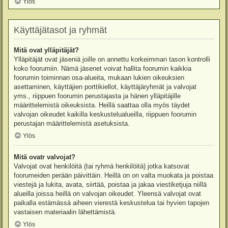
Ylös
Käyttäjätasot ja ryhmät
Mitä ovat ylläpitäjät?
Ylläpitäjät ovat jäseniä joille on annettu korkeimman tason kontrolli
koko foorumiin. Nämä jäsenet voivat hallita foorumin kaikkia
foorumin toiminnan osa-alueita, mukaan lukien oikeuksien
asettaminen, käyttäjien porttikiellot, käyttäjäryhmät ja valvojat
yms., riippuen foorumin perustajasta ja hänen ylläpitäjille
määrittelemistä oikeuksista. Heillä saattaa olla myös täydet
valvojan oikeudet kaikilla keskustelualueilla, riippuen foorumin
perustajan määrittelemistä asetuksista.
Ylös
Mitä ovatr valvojat?
Valvojat ovat henkilöitä (tai ryhmä henkilöitä) jotka katsovat
foorumeiden perään päivittäin. Heillä on on valta muokata ja poistaa
viestejä ja lukita, avata, siirtää, poistaa ja jakaa viestiketjuja niillä
alueilla joissa heillä on valvojan oikeudet. Yleensä valvojat ovat
paikalla estämässä aiheen vierestä keskustelua tai hyvien tapojen
vastaisen materiaalin lähettämistä.
Ylös