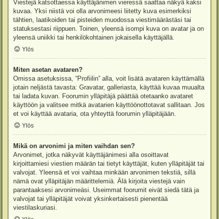
Viestejä katsottaessa käyttäjänimen vieressä saattaa näkyä kaksi
kuvaa. Yksi niistä voi olla arvonimeesi liitetty kuva esimerkiksi
tähtien, laatikoiden tai pisteiden muodossa viestimäärästäsi tai
statuksestasi riippuen. Toinen, yleensä isompi kuva on avatar ja on
yleensä uniikki tai henkilökohtainen jokaisella käyttäjällä.
Ylös
Miten asetan avataren?
Omissa asetuksissa, “Profiilin” alla, voit lisätä avataren käyttämällä
jotain neljästä tavasta: Gravatar, galleriasta, käyttää kuvaa muualta
tai ladata kuvan. Foorumin ylläpitäjä päättää otetaanko avataret
käyttöön ja valitsee mitkä avatarien käyttöönottotavat sallitaan. Jos
et voi käyttää avataria, ota yhteyttä foorumin ylläpitäjään.
Ylös
Mikä on arvonimi ja miten vaihdan sen?
Arvonimet, jotka näkyvät käyttäjänimesi alla osoittavat
kirjoittamiesi viestien määrän tai tietyt käyttäjät, kuten ylläpitäjät tai
valvojat. Yleensä et voi vaihtaa minkään arvonimen tekstiä, sillä
nämä ovat ylläpitäjän määrittelemiä. Älä kirjoita viestejä vain
parantaaksesi arvonimeäsi. Useimmat foorumit eivät siedä tätä ja
valvojat tai ylläpitäjät voivat yksinkertaisesti pienentää
viestilaskuriasi.