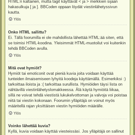
HTML:n kaltainen, mutta tagit käyttävät < ja > merkkien sijaan
hakasulkuja [ ja ]. BBCoden oppaan löydät viestinlähetyssivun
kautta.
Ylös
Onko HTML sallittu?
Ei. Tällä foorumilla ei ole mahdollista lähettää HTML:ää siten, että
se toimisi HTML-koodina. Yleisimmät HTML-muotoilut voi kuitenkin
tehdä BBCoden avulla.
Ylös
Mitä ovat hymiöt?
Hymiöt tai emoticonit ovat pieniä kuvia joita voidaan käyttää
tunteiden ilmaisemiseen lyhyitä koodeja käyttämällä. Esimerkiksi :)
tarkoittaa iloista ja :( tarkoittaa surullista. Hymiöiden täysi lista on
nähtävillä viestinlähetyslomakkeessa. Älä käytä hymiöitä liikaa,
sillä ne voivat tehdä viestistä lukukelvottoman ja valvoja voi poistaa
niitä tai viestin kokonaan. Foorumin ylläpitäjä on voinut myös
määritellä rajan yksittäisen viestin hymiöiden määrälle.
Ylös
Voinko lähettää kuvia?
Kyllä, kuvia voidaan käyttää viesteissäsi. Jos ylläpitäjä on sallinut