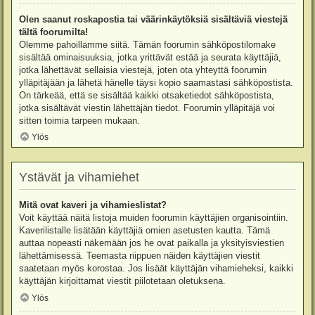
Olen saanut roskapostia tai väärinkäytöksiä sisältäviä viestejä
tältä foorumilta!
Olemme pahoillamme siitä. Tämän foorumin sähköpostilomake
sisältää ominaisuuksia, jotka yrittävät estää ja seurata käyttäjiä,
jotka lähettävät sellaisia viestejä, joten ota yhteyttä foorumin
ylläpitäjään ja lähetä hänelle täysi kopio saamastasi sähköpostista.
On tärkeää, että se sisältää kaikki otsaketiedot sähköpostista,
jotka sisältävät viestin lähettäjän tiedot. Foorumin ylläpitäjä voi
sitten toimia tarpeen mukaan.
Ylös
Ystävät ja vihamiehet
Mitä ovat kaveri ja vihamieslistat?
Voit käyttää näitä listoja muiden foorumin käyttäjien organisointiin.
Kaverilistalle lisätään käyttäjiä omien asetusten kautta. Tämä
auttaa nopeasti näkemään jos he ovat paikalla ja yksityisviestien
lähettämisessä. Teemasta riippuen näiden käyttäjien viestit
saatetaan myös korostaa. Jos lisäät käyttäjän vihamieheksi, kaikki
käyttäjän kirjoittamat viestit piilotetaan oletuksena.
Ylös