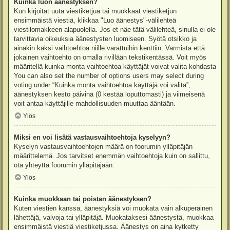
Kuinka luon äänestyksen?
Kun kirjoitat uuta viestiketjua tai muokkaat viestiketjun
ensimmäistä viestiä, klikkaa "Luo äänestys"-välilehteä
viestilomakkeen alapuolella. Jos et näe tätä välilehteä, sinulla ei ole
tarvittavia oikeuksia äänestysten luomiseen. Syötä otsikko ja
ainakin kaksi vaihtoehtoa niille varattuihin kenttiin. Varmista että
jokainen vaihtoehto on omalla rivillään tekstikentässä. Voit myös
määritellä kuinka monta vaihtoehtoa käyttäjät voivat valita kohdasta
You can also set the number of options users may select during
voting under “Kuinka monta vaihtoehtoa käyttäjä voi valita”,
äänestyksen kesto päivinä (0 kestää loputtomasti) ja viimeisenä
voit antaa käyttäjille mahdollisuuden muuttaa ääntään.
Ylös
Miksi en voi lisätä vastausvaihtoehtoja kyselyyn?
Kyselyn vastausvaihtoehtojen määrä on foorumin ylläpitäjän
määrittelemä. Jos tarvitset enemmän vaihtoehtoja kuin on sallittu,
ota yhteyttä foorumin ylläpitäjään.
Ylös
Kuinka muokkaan tai poistan äänestyksen?
Kuten viestien kanssa, äänestyksiä voi muokata vain alkuperäinen
lähettäjä, valvoja tai ylläpitäjä. Muokataksesi äänestystä, muokkaa
ensimmäistä viestiä viestiketjussa. Äänestys on aina kytketty