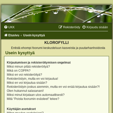
UKK
Rekisteröidy
Kirjaudu sisään
Etusivu
Usein kysyttyä
KLOROFYLLI
Entistä ehompi foorumi keskusteluun kasveista ja puutarhanhoidosta
Usein kysyttyä
Kirjautumisen ja rekisteröitymisen ongelmat
Miksi minun pitää rekisteröityä?
Mikä on COPPA?
Miksi en voi rekisteröityä?
Rekisteröidyin, mutta en voi kirjautua!
Miksi en voi kirjautua sisään?
Rekisteröidyin joskus aiemmin, mutta en voi enää kirjautua sisään?!
Olen hukannut salasanani!
Miksi minut kirjataan ulos automaattisesti?
Mitä “Poista foorumin evästeet” tekee?
Käyttäjän asetukset