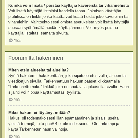
Kuinka voin lisätä / poistaa käyttäjiä kavereista tai vihamiehistä
Voit lisätä käyttäjiä listoihisi kahdella tapaa. Jokaisen käyttäjän
profiilissa on linkki jonka kautta voit lisätä heidät joko kavereihin tai
vihamiehiin. Vaihtoehtoisesti omista asetuksista voit lisätä käyttäjiä
suoraan syöttämällä heidän käyttäjänimen. Voit myös poistaa
käyttäjiä listaltasi samalta sivulta.
Ylös
Foorumilta hakeminen
Miten etsin alueelta tai alueilta?
Syötä hakutermi hakukenttään, joka sijaitsee etusivulla, alueen tai
viestiketjun sivulla. Tarkennettuun hakuun pääset klikkaamalla
“Tarkennettu haku”-linkkiä joka on saatavilla jokaisella sivulla. Haun
sijainti voi riippua käyttämästäsi tyylistä.
Ylös
Miksi hakuni ei löytänyt mitään?
Hakusi oli todennäköisesti liian epämääräinen ja sisälsi useita
yleisiä termejä, joita phpBB ei ole indeksoinut. Ole tarkempi ja
käytä Tarkennetun haun valintoja.
Ylös