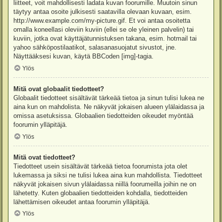
liitteet, voit mahdollisesti ladata kuvan foorumille. Muutoin sinun
täytyy antaa osoite julkisesti saatavilla olevaan kuvaan, esim.
http://www.example.com/my-picture.gif. Et voi antaa osoitetta
omalla koneellasi oleviin kuviin (ellei se ole yleinen palvelin) tai
kuviin, jotka ovat käyttäjätunnistuksen takana, esim. hotmail tai
yahoo sähköpostilaatikot, salasanasuojatut sivustot, jne.
Näyttääksesi kuvan, käytä BBCoden [img]-tagia.
Ylös
Mitä ovat globaalit tiedotteet?
Globaalit tiedotteet sisältävät tärkeää tietoa ja sinun tulisi lukea ne
aina kun on mahdolista. Ne näkyvät jokaisen alueen ylälaidassa ja
omissa asetuksissa. Globaalien tiedotteiden oikeudet myöntää
foorumin ylläpitäjä.
Ylös
Mitä ovat tiedotteet?
Tiedotteet usein sisältävät tärkeää tietoa foorumista jota olet
lukemassa ja siksi ne tulisi lukea aina kun mahdollista. Tiedotteet
näkyvät jokaisen sivun ylälaidassa niillä foorumeilla joihin ne on
lähetetty. Kuten globaalien tiedotteiden kohdalla, tiedotteiden
lähettämisen oikeudet antaa foorumin ylläpitäjä.
Ylös