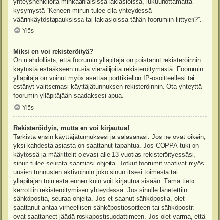
yhteyshenkilöitä minkäänlaisissa lakiasioissa, lukuunottamatta
kysymystä “Keneen minun tulee olla yhteydessä
väärinkäytöstapauksissa tai lakiasioissa tähän foorumiin liittyen?”.
Ylös
Miksi en voi rekisteröityä?
On mahdollista, että foorumin ylläpitäjä on poistanut rekisteröinnin
käytöstä estääkseen uusia vierailijoita rekisteröitymästä. Foorumin
ylläpitäjä on voinut myös asettaa porttikiellon IP-osoitteellesi tai
estänyt valitsemasi käyttäjätunnuksen rekisteröinnin. Ota yhteyttä
foorumin ylläpitäjään saadaksesi apua.
Ylös
Rekisteröidyin, mutta en voi kirjautua!
Tarkista ensin käyttäjätunnuksesi ja salasanasi. Jos ne ovat oikein,
yksi kahdesta asiasta on saattanut tapahtua. Jos COPPA-tuki on
käytössä ja määrittelit olevasi alle 13-vuotias rekisteröityessäsi,
sinun tulee seurata saamiasi ohjeita. Jotkut foorumit vaativat myös
uusien tunnusten aktivoinnin joko sinun itsesi toimesta tai
ylläpitäjän toimesta ennen kuin voit kirjautua sisään. Tämä tieto
kerrottiin rekisteröitymisen yhteydessä. Jos sinulle lähetettiin
sähköpostia, seuraa ohjeita. Jos et saanut sähköpostia, olet
saattanut antaa virheellisen sähköpostiosoitteen tai sähköpostit
ovat saattaneet jäädä roskapostisuodattimeen. Jos olet varma, että