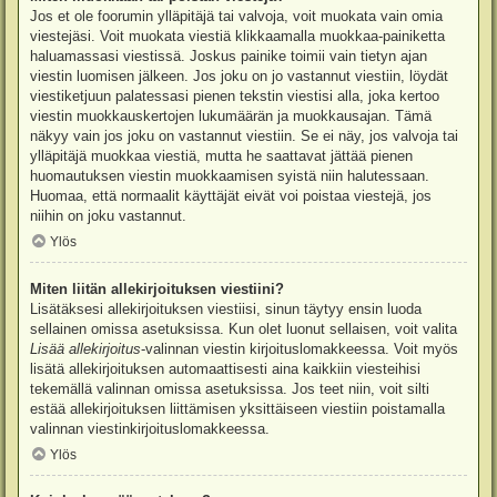
Jos et ole foorumin ylläpitäjä tai valvoja, voit muokata vain omia
viestejäsi. Voit muokata viestiä klikkaamalla muokkaa-painiketta
haluamassasi viestissä. Joskus painike toimii vain tietyn ajan
viestin luomisen jälkeen. Jos joku on jo vastannut viestiin, löydät
viestiketjuun palatessasi pienen tekstin viestisi alla, joka kertoo
viestin muokkauskertojen lukumäärän ja muokkausajan. Tämä
näkyy vain jos joku on vastannut viestiin. Se ei näy, jos valvoja tai
ylläpitäjä muokkaa viestiä, mutta he saattavat jättää pienen
huomautuksen viestin muokkaamisen syistä niin halutessaan.
Huomaa, että normaalit käyttäjät eivät voi poistaa viestejä, jos
niihin on joku vastannut.
Ylös
Miten liitän allekirjoituksen viestiini?
Lisätäksesi allekirjoituksen viestiisi, sinun täytyy ensin luoda
sellainen omissa asetuksissa. Kun olet luonut sellaisen, voit valita
Lisää allekirjoitus
-valinnan viestin kirjoituslomakkeessa. Voit myös
lisätä allekirjoituksen automaattisesti aina kaikkiin viesteihisi
tekemällä valinnan omissa asetuksissa. Jos teet niin, voit silti
estää allekirjoituksen liittämisen yksittäiseen viestiin poistamalla
valinnan viestinkirjoituslomakkeessa.
Ylös