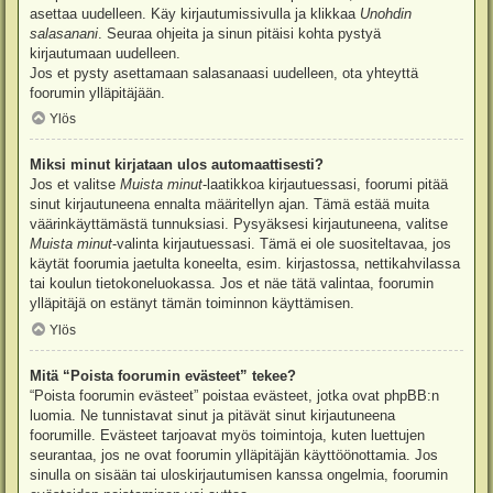
asettaa uudelleen. Käy kirjautumissivulla ja klikkaa
Unohdin
salasanani
. Seuraa ohjeita ja sinun pitäisi kohta pystyä
kirjautumaan uudelleen.
Jos et pysty asettamaan salasanaasi uudelleen, ota yhteyttä
foorumin ylläpitäjään.
Ylös
Miksi minut kirjataan ulos automaattisesti?
Jos et valitse
Muista minut
-laatikkoa kirjautuessasi, foorumi pitää
sinut kirjautuneena ennalta määritellyn ajan. Tämä estää muita
väärinkäyttämästä tunnuksiasi. Pysyäksesi kirjautuneena, valitse
Muista minut
-valinta kirjautuessasi. Tämä ei ole suositeltavaa, jos
käytät foorumia jaetulta koneelta, esim. kirjastossa, nettikahvilassa
tai koulun tietokoneluokassa. Jos et näe tätä valintaa, foorumin
ylläpitäjä on estänyt tämän toiminnon käyttämisen.
Ylös
Mitä “Poista foorumin evästeet” tekee?
“Poista foorumin evästeet” poistaa evästeet, jotka ovat phpBB:n
luomia. Ne tunnistavat sinut ja pitävät sinut kirjautuneena
foorumille. Evästeet tarjoavat myös toimintoja, kuten luettujen
seurantaa, jos ne ovat foorumin ylläpitäjän käyttöönottamia. Jos
sinulla on sisään tai uloskirjautumisen kanssa ongelmia, foorumin