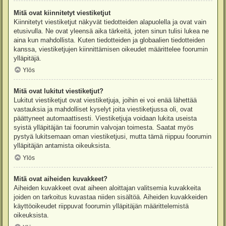
Mitä ovat kiinnitetyt viestiketjut
Kiinnitetyt viestiketjut näkyvät tiedotteiden alapuolella ja ovat vain
etusivulla. Ne ovat yleensä aika tärkeitä, joten sinun tulisi lukea ne
aina kun mahdollista. Kuten tiedotteiden ja globaalien tiedotteiden
kanssa, viestiketjujen kiinnittämisen oikeudet määrittelee foorumin
ylläpitäjä.
Ylös
Mitä ovat lukitut viestiketjut?
Lukitut viestiketjut ovat viestiketjuja, joihin ei voi enää lähettää
vastauksia ja mahdolliset kyselyt joita viestiketjussa oli, ovat
päättyneet automaattisesti. Viestiketjuja voidaan lukita useista
syistä ylläpitäjän tai foorumin valvojan toimesta. Saatat myös
pystyä lukitsemaan oman viestiketjusi, mutta tämä riippuu foorumin
ylläpitäjän antamista oikeuksista.
Ylös
Mitä ovat aiheiden kuvakkeet?
Aiheiden kuvakkeet ovat aiheen aloittajan valitsemia kuvakkeita
joiden on tarkoitus kuvastaa niiden sisältöä. Aiheiden kuvakkeiden
käyttöoikeudet riippuvat foorumin ylläpitäjän määrittelemistä
oikeuksista.