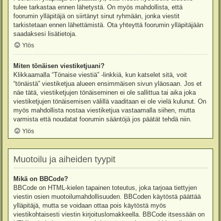
tulee tarkastaa ennen lähetystä. On myös mahdollista, että
foorumin ylläpitäjä on siirtänyt sinut ryhmään, jonka viestit
tarkistetaan ennen lähettämistä. Ota yhteyttä foorumin ylläpitäjään
saadaksesi lisätietoja.
Ylös
Miten tönäisen viestiketjuani?
Klikkaamalla “Tönaise viestiä” -linkkiä, kun katselet sitä, voit
“tönäistä” viestiketjua alueen ensimmäisen sivun yläosaan. Jos et
näe tätä, viestiketjujen tönäiseminen ei ole sallittua tai aika joka
viestiketjujen tönäisemisen välillä vaaditaan ei ole vielä kulunut. On
myös mahdollista nostaa viestiketjua vastaamalla siihen, mutta
varmista että noudatat foorumin sääntöjä jos päätät tehdä niin.
Ylös
Muotoilu ja aiheiden tyypit
Mikä on BBCode?
BBCode on HTML-kielen tapainen toteutus, joka tarjoaa tiettyjen
viestin osien muotoilumahdollisuuden. BBCoden käytöstä päättää
ylläpitäjä, mutta se voidaan ottaa pois käytöstä myös
viestikohtaisesti viestin kirjoituslomakkeella. BBCode itsessään on