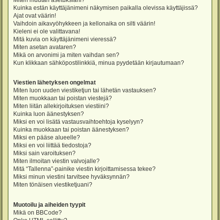
Miten muutan asetuksiani?
Kuinka estän käyttäjänimeni näkymisen paikalla olevissa käyttäjissä?
Ajat ovat väärin!
Vaihdoin aikavyöhykkeen ja kellonaika on silti väärin!
Kieleni ei ole valittavana!
Mitä kuvia on käyttäjänimeni vieressä?
Miten asetan avataren?
Mikä on arvonimi ja miten vaihdan sen?
Kun klikkaan sähköpostilinkkiä, minua pyydetään kirjautumaan?
Viestien lähetyksen ongelmat
Miten luon uuden viestiketjun tai lähetän vastauksen?
Miten muokkaan tai poistan viestejä?
Miten liitän allekirjoituksen viestiini?
Kuinka luon äänestyksen?
Miksi en voi lisätä vastausvaihtoehtoja kyselyyn?
Kuinka muokkaan tai poistan äänestyksen?
Miksi en pääse alueelle?
Miksi en voi liittää tiedostoja?
Miksi sain varoituksen?
Miten ilmoitan viestin valvojalle?
Mitä “Tallenna”-painike viestin kirjoittamisessa tekee?
Miksi minun viestini tarvitsee hyväksynnän?
Miten tönäisen viestiketjuani?
Muotoilu ja aiheiden tyypit
Mikä on BBCode?