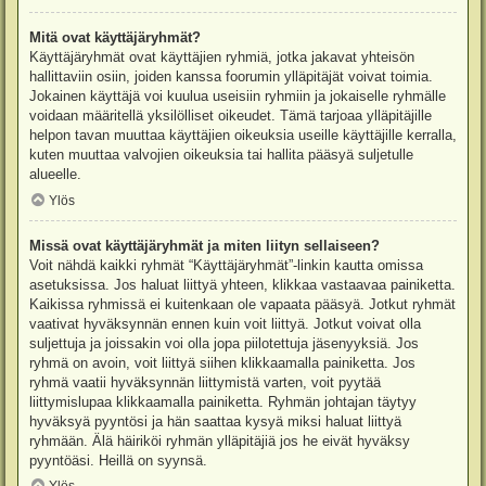
Mitä ovat käyttäjäryhmät?
Käyttäjäryhmät ovat käyttäjien ryhmiä, jotka jakavat yhteisön
hallittaviin osiin, joiden kanssa foorumin ylläpitäjät voivat toimia.
Jokainen käyttäjä voi kuulua useisiin ryhmiin ja jokaiselle ryhmälle
voidaan määritellä yksilölliset oikeudet. Tämä tarjoaa ylläpitäjille
helpon tavan muuttaa käyttäjien oikeuksia useille käyttäjille kerralla,
kuten muuttaa valvojien oikeuksia tai hallita pääsyä suljetulle
alueelle.
Ylös
Missä ovat käyttäjäryhmät ja miten liityn sellaiseen?
Voit nähdä kaikki ryhmät “Käyttäjäryhmät”-linkin kautta omissa
asetuksissa. Jos haluat liittyä yhteen, klikkaa vastaavaa painiketta.
Kaikissa ryhmissä ei kuitenkaan ole vapaata pääsyä. Jotkut ryhmät
vaativat hyväksynnän ennen kuin voit liittyä. Jotkut voivat olla
suljettuja ja joissakin voi olla jopa piilotettuja jäsenyyksiä. Jos
ryhmä on avoin, voit liittyä siihen klikkaamalla painiketta. Jos
ryhmä vaatii hyväksynnän liittymistä varten, voit pyytää
liittymislupaa klikkaamalla painiketta. Ryhmän johtajan täytyy
hyväksyä pyyntösi ja hän saattaa kysyä miksi haluat liittyä
ryhmään. Älä häiriköi ryhmän ylläpitäjiä jos he eivät hyväksy
pyyntöäsi. Heillä on syynsä.