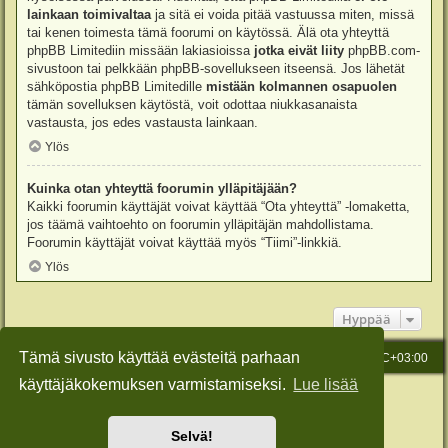
lainkaan toimivaltaa
ja sitä ei voida pitää vastuussa miten, missä
tai kenen toimesta tämä foorumi on käytössä. Älä ota yhteyttä
phpBB Limitediin missään lakiasioissa
jotka eivät liity
phpBB.com-
sivustoon tai pelkkään phpBB-sovellukseen itseensä. Jos lähetät
sähköpostia phpBB Limitedille
mistään kolmannen osapuolen
tämän sovelluksen käytöstä, voit odottaa niukkasanaista
vastausta, jos edes vastausta lainkaan.
Ylös
Kuinka otan yhteyttä foorumin ylläpitäjään?
Kaikki foorumin käyttäjät voivat käyttää “Ota yhteyttä” -lomaketta,
jos täämä vaihtoehto on foorumin ylläpitäjän mahdollistama.
Foorumin käyttäjät voivat käyttää myös “Tiimi”-linkkiä.
Ylös
Hyppää
Tämä sivusto käyttää evästeitä parhaan
Etusivu
Viesti Ylläpidolle
Kaikki ajat ovat
UTC+03:00
käyttäjäkokemuksen varmistamiseksi.
Lue lisää
Keskustelufoorumin ohjelmisto
phpBB
® Forum Software © phpBB Limited
Käännös: phpBB Suomi (lurttinen, harritapio, Pettis)
Style: Green-Style-Slim by Joyce&Luna
phpBB-Style-Design
Selvä!
Yksityisyys
|
Ehdot