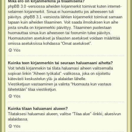
Mikä ero on kirjanmerkillä ja tilaamisella?
phpBB 3.0 -versiossa aiheiden kirjanmerkit toimivat kuten internet-
selaimen kirjanmerkit. Sinua ei huomautettu jos aiheeseen tuli
päivitys. phpBB 3.1 -versiosta lähtien kirjanmerkit toimivat samaan
tapaan kuin aiheiden tilaaminen. Voit saada ilmoituksen kun aihe
josta sinulla on kirjanmerkki päivittyy. Tilaaminen puolestaan
huomauttaa sinua kun aiheeseen tai foorumiin tulee päivitys.
Huomautusten asetukset ja tilausten asetukset voidaan määrittää
omissa asetuksissa kohdassa “Omat asetukset”.
Ylös
Kuinka teen kirjanmerkin tai seuraan haluamaani aihetta?
Voit tehdä kirjanmekin tai tilata haluamasi aiheen valitsemalla
sopivan linkin “Aiheen työkalut” -valikossa, joka on sijoitettu
kätevästi keskustelun ylä- ja alalaidan lähelle.
Viestiketjuun vastaaminen ja valinta “Huomauta kun vastaus
lähetetään” tilaa viestiketjun.
Ylös
Kuinka tilaan haluamani alueen?
Tilataksesi haluamasi alueen, valitse “Tilaa alue” -linkki, aluesivun
alalaidassa.
Ylös