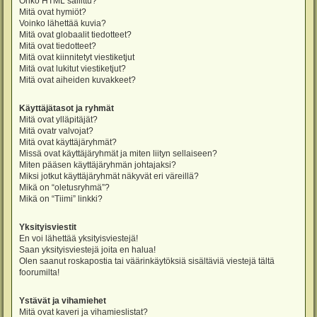
Onko HTML sallittu?
Mitä ovat hymiöt?
Voinko lähettää kuvia?
Mitä ovat globaalit tiedotteet?
Mitä ovat tiedotteet?
Mitä ovat kiinnitetyt viestiketjut
Mitä ovat lukitut viestiketjut?
Mitä ovat aiheiden kuvakkeet?
Käyttäjätasot ja ryhmät
Mitä ovat ylläpitäjät?
Mitä ovatr valvojat?
Mitä ovat käyttäjäryhmät?
Missä ovat käyttäjäryhmät ja miten liityn sellaiseen?
Miten pääsen käyttäjäryhmän johtajaksi?
Miksi jotkut käyttäjäryhmät näkyvät eri väreillä?
Mikä on “oletusryhmä”?
Mikä on “Tiimi” linkki?
Yksityisviestit
En voi lähettää yksityisviestejä!
Saan yksityisviestejä joita en halua!
Olen saanut roskapostia tai väärinkäytöksiä sisältäviä viestejä tältä
foorumilta!
Ystävät ja vihamiehet
Mitä ovat kaveri ja vihamieslistat?