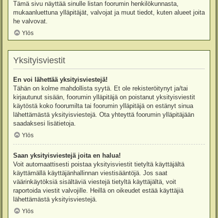
Tämä sivu näyttää sinulle listan foorumin henkilökunnasta,
mukaanluettuna ylläpitäjät, valvojat ja muut tiedot, kuten alueet joita
he valvovat.
Ylös
Yksityisviestit
En voi lähettää yksityisviestejä!
Tähän on kolme mahdollista syytä. Et ole rekisteröitynyt ja/tai
kirjautunut sisään, foorumin ylläpitäjä on poistanut yksityisviestit
käytöstä koko foorumilta tai foorumin ylläpitäjä on estänyt sinua
lähettämästä yksityisviestejä. Ota yhteyttä foorumin ylläpitäjään
saadaksesi lisätietoja.
Ylös
Saan yksityisviestejä joita en halua!
Voit automaattisesti poistaa yksityisviestit tietyltä käyttäjältä
käyttämällä käyttäjänhallinnan viestisääntöjä. Jos saat
väärinkäytöksiä sisältäviä viestejä tietyltä käyttäjältä, voit
raportoida viestit valvojille. Heillä on oikeudet estää käyttäjiä
lähettämästä yksityisviestejä.
Ylös