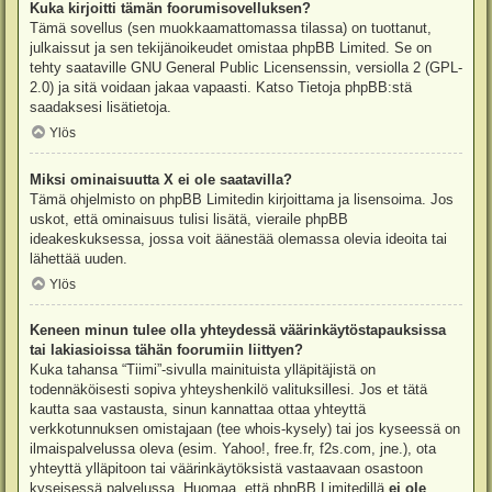
Kuka kirjoitti tämän foorumisovelluksen?
Tämä sovellus (sen muokkaamattomassa tilassa) on tuottanut,
julkaissut ja sen tekijänoikeudet omistaa
phpBB Limited
. Se on
tehty saataville GNU General Public Licensenssin, versiolla 2 (GPL-
2.0) ja sitä voidaan jakaa vapaasti. Katso
Tietoja phpBB:stä
saadaksesi lisätietoja.
Ylös
Miksi ominaisuutta X ei ole saatavilla?
Tämä ohjelmisto on phpBB Limitedin kirjoittama ja lisensoima. Jos
uskot, että ominaisuus tulisi lisätä, vieraile
phpBB
ideakeskuksessa
, jossa voit äänestää olemassa olevia ideoita tai
lähettää uuden.
Ylös
Keneen minun tulee olla yhteydessä väärinkäytöstapauksissa
tai lakiasioissa tähän foorumiin liittyen?
Kuka tahansa “Tiimi”-sivulla mainituista ylläpitäjistä on
todennäköisesti sopiva yhteyshenkilö valituksillesi. Jos et tätä
kautta saa vastausta, sinun kannattaa ottaa yhteyttä
verkkotunnuksen omistajaan (tee
whois-kysely
) tai jos kyseessä on
ilmaispalvelussa oleva (esim. Yahoo!, free.fr, f2s.com, jne.), ota
yhteyttä ylläpitoon tai väärinkäytöksistä vastaavaan osastoon
kyseisessä palvelussa. Huomaa, että phpBB Limitedillä
ei ole