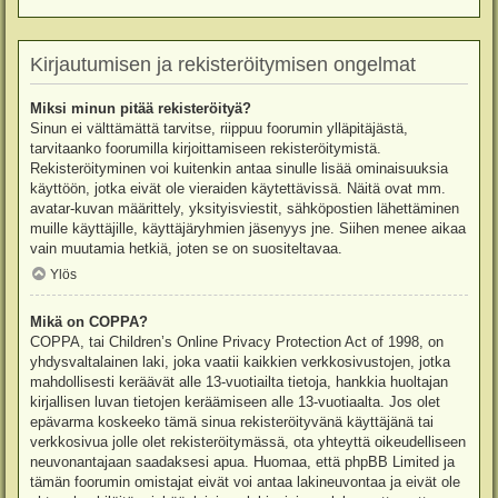
Kirjautumisen ja rekisteröitymisen ongelmat
Miksi minun pitää rekisteröityä?
Sinun ei välttämättä tarvitse, riippuu foorumin ylläpitäjästä,
tarvitaanko foorumilla kirjoittamiseen rekisteröitymistä.
Rekisteröityminen voi kuitenkin antaa sinulle lisää ominaisuuksia
käyttöön, jotka eivät ole vieraiden käytettävissä. Näitä ovat mm.
avatar-kuvan määrittely, yksityisviestit, sähköpostien lähettäminen
muille käyttäjille, käyttäjäryhmien jäsenyys jne. Siihen menee aikaa
vain muutamia hetkiä, joten se on suositeltavaa.
Ylös
Mikä on COPPA?
COPPA, tai Children’s Online Privacy Protection Act of 1998, on
yhdysvaltalainen laki, joka vaatii kaikkien verkkosivustojen, jotka
mahdollisesti keräävät alle 13-vuotiailta tietoja, hankkia huoltajan
kirjallisen luvan tietojen keräämiseen alle 13-vuotiaalta. Jos olet
epävarma koskeeko tämä sinua rekisteröityvänä käyttäjänä tai
verkkosivua jolle olet rekisteröitymässä, ota yhteyttä oikeudelliseen
neuvonantajaan saadaksesi apua. Huomaa, että phpBB Limited ja
tämän foorumin omistajat eivät voi antaa lakineuvontaa ja eivät ole