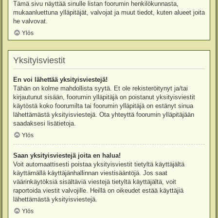
Tämä sivu näyttää sinulle listan foorumin henkilökunnasta,
mukaanluettuna ylläpitäjät, valvojat ja muut tiedot, kuten alueet joita
he valvovat.
Ylös
Yksityisviestit
En voi lähettää yksityisviestejä!
Tähän on kolme mahdollista syytä. Et ole rekisteröitynyt ja/tai
kirjautunut sisään, foorumin ylläpitäjä on poistanut yksityisviestit
käytöstä koko foorumilta tai foorumin ylläpitäjä on estänyt sinua
lähettämästä yksityisviestejä. Ota yhteyttä foorumin ylläpitäjään
saadaksesi lisätietoja.
Ylös
Saan yksityisviestejä joita en halua!
Voit automaattisesti poistaa yksityisviestit tietyltä käyttäjältä
käyttämällä käyttäjänhallinnan viestisääntöjä. Jos saat
väärinkäytöksiä sisältäviä viestejä tietyltä käyttäjältä, voit
raportoida viestit valvojille. Heillä on oikeudet estää käyttäjiä
lähettämästä yksityisviestejä.
Ylös