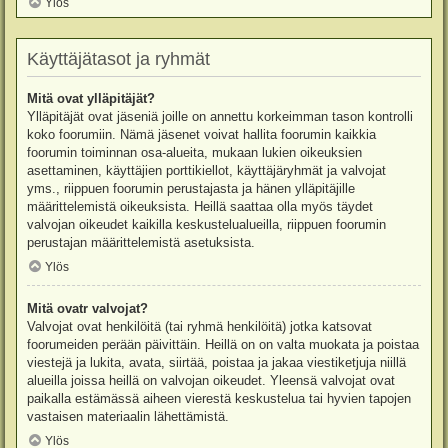
Ylös
Käyttäjätasot ja ryhmät
Mitä ovat ylläpitäjät?
Ylläpitäjät ovat jäseniä joille on annettu korkeimman tason kontrolli
koko foorumiin. Nämä jäsenet voivat hallita foorumin kaikkia
foorumin toiminnan osa-alueita, mukaan lukien oikeuksien
asettaminen, käyttäjien porttikiellot, käyttäjäryhmät ja valvojat
yms., riippuen foorumin perustajasta ja hänen ylläpitäjille
määrittelemistä oikeuksista. Heillä saattaa olla myös täydet
valvojan oikeudet kaikilla keskustelualueilla, riippuen foorumin
perustajan määrittelemistä asetuksista.
Ylös
Mitä ovatr valvojat?
Valvojat ovat henkilöitä (tai ryhmä henkilöitä) jotka katsovat
foorumeiden perään päivittäin. Heillä on on valta muokata ja poistaa
viestejä ja lukita, avata, siirtää, poistaa ja jakaa viestiketjuja niillä
alueilla joissa heillä on valvojan oikeudet. Yleensä valvojat ovat
paikalla estämässä aiheen vierestä keskustelua tai hyvien tapojen
vastaisen materiaalin lähettämistä.
Ylös