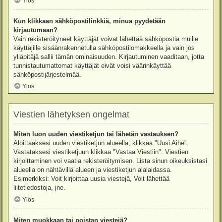
Ylös
Kun klikkaan sähköpostilinkkiä, minua pyydetään
kirjautumaan?
Vain rekisteröityneet käyttäjät voivat lähettää sähköpostia muille
käyttäjille sisäänrakennetulla sähköpostilomakkeella ja vain jos
ylläpitäjä sallii tämän ominaisuuden. Kirjautuminen vaaditaan, jotta
tunnistautumattomat käyttäjät eivät voisi väärinkäyttää
sähköpostijärjestelmää.
Ylös
Viestien lähetyksen ongelmat
Miten luon uuden viestiketjun tai lähetän vastauksen?
Aloittaaksesi uuden viestiketjun alueella, klikkaa "Uusi Aihe".
Vastataksesi viestiketjuun klikkaa "Vastaa Viestiin". Viestien
kirjoittaminen voi vaatia rekisteröitymisen. Lista sinun oikeuksistasi
alueella on nähtävillä alueen ja viestiketjun alalaidassa.
Esimerkiksi: Voit kirjoittaa uusia viestejä, Voit lähettää
liitetiedostoja, jne.
Ylös
Miten muokkaan tai poistan viestejä?