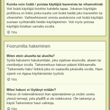
Kuinka voin lisätä / poistaa käyttäjiä kavereista tai vihamiehistä
Voit lisätä käyttäjiä listoihisi kahdella tapaa. Jokaisen käyttäjän
profiilissa on linkki jonka kautta voit lisätä heidät joko kavereihin tai
vihamiehiin. Vaihtoehtoisesti omista asetuksista voit lisätä käyttäjiä
suoraan syöttämällä heidän käyttäjänimen. Voit myös poistaa
käyttäjiä listaltasi samalta sivulta.
Ylös
Foorumilta hakeminen
Miten etsin alueelta tai alueilta?
Syötä hakutermi hakukenttään, joka sijaitsee etusivulla, alueen tai
viestiketjun sivulla. Tarkennettuun hakuun pääset klikkaamalla
“Tarkennettu haku”-linkkiä joka on saatavilla jokaisella sivulla. Haun
sijainti voi riippua käyttämästäsi tyylistä.
Ylös
Miksi hakuni ei löytänyt mitään?
Hakusi oli todennäköisesti liian epämääräinen ja sisälsi useita
yleisiä termejä, joita phpBB ei ole indeksoinut. Ole tarkempi ja
käytä Tarkennetun haun valintoja.
Ylös