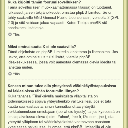
Kuka kirjoitti tämän foorumisovelluksen?
Tämä sovellus (sen muokkaamattomassa tilassa) on tuottanut,
julkaissut ja sen tekijänoikeudet omistaa
phpBB Limited
. Se on
tehty saataville GNU General Public Licensenssin, versiolla 2 (GPL-
2.0) ja sitä voidaan jakaa vapaasti. Katso
Tietoja phpBB:stä
saadaksesi lisätietoja.
Ylös
Miksi ominaisuutta X ei ole saatavilla?
Tämä ohjelmisto on phpBB Limitedin kirjoittama ja lisensoima. Jos
uskot, että ominaisuus tulisi lisätä, vieraile
phpBB
ideakeskuksessa
, jossa voit äänestää olemassa olevia ideoita tai
lähettää uuden.
Ylös
Keneen minun tulee olla yhteydessä väärinkäytöstapauksissa
tai lakiasioissa tähän foorumiin liittyen?
Kuka tahansa “Tiimi”-sivulla mainituista ylläpitäjistä on
todennäköisesti sopiva yhteyshenkilö valituksillesi. Jos et tätä
kautta saa vastausta, sinun kannattaa ottaa yhteyttä
verkkotunnuksen omistajaan (tee
whois-kysely
) tai jos kyseessä on
ilmaispalvelussa oleva (esim. Yahoo!, free.fr, f2s.com, jne.), ota
yhteyttä ylläpitoon tai väärinkäytöksistä vastaavaan osastoon
kyseisessä palvelussa. Huomaa, että phpBB Limitedillä
ei ole