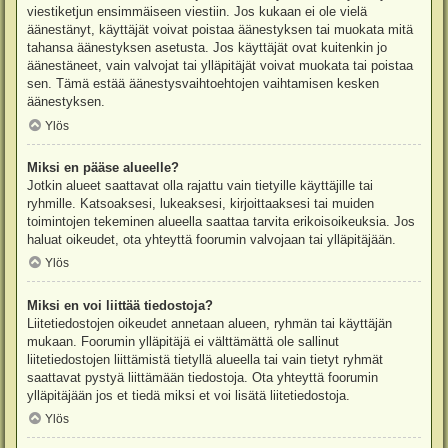
viestiketjun ensimmäiseen viestiin. Jos kukaan ei ole vielä
äänestänyt, käyttäjät voivat poistaa äänestyksen tai muokata mitä
tahansa äänestyksen asetusta. Jos käyttäjät ovat kuitenkin jo
äänestäneet, vain valvojat tai ylläpitäjät voivat muokata tai poistaa
sen. Tämä estää äänestysvaihtoehtojen vaihtamisen kesken
äänestyksen.
Ylös
Miksi en pääse alueelle?
Jotkin alueet saattavat olla rajattu vain tietyille käyttäjille tai
ryhmille. Katsoaksesi, lukeaksesi, kirjoittaaksesi tai muiden
toimintojen tekeminen alueella saattaa tarvita erikoisoikeuksia. Jos
haluat oikeudet, ota yhteyttä foorumin valvojaan tai ylläpitäjään.
Ylös
Miksi en voi liittää tiedostoja?
Liitetiedostojen oikeudet annetaan alueen, ryhmän tai käyttäjän
mukaan. Foorumin ylläpitäjä ei välttämättä ole sallinut
liitetiedostojen liittämistä tietyllä alueella tai vain tietyt ryhmät
saattavat pystyä liittämään tiedostoja. Ota yhteyttä foorumin
ylläpitäjään jos et tiedä miksi et voi lisätä liitetiedostoja.
Ylös