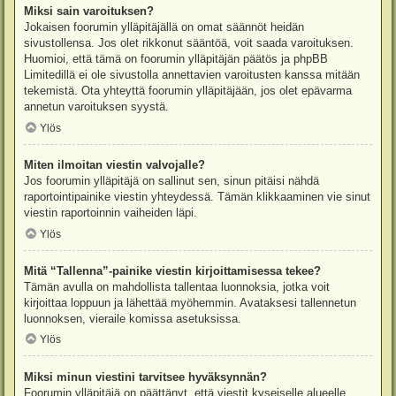
Miksi sain varoituksen?
Jokaisen foorumin ylläpitäjällä on omat säännöt heidän
sivustollensa. Jos olet rikkonut sääntöä, voit saada varoituksen.
Huomioi, että tämä on foorumin ylläpitäjän päätös ja phpBB
Limitedillä ei ole sivustolla annettavien varoitusten kanssa mitään
tekemistä. Ota yhteyttä foorumin ylläpitäjään, jos olet epävarma
annetun varoituksen syystä.
Ylös
Miten ilmoitan viestin valvojalle?
Jos foorumin ylläpitäjä on sallinut sen, sinun pitäisi nähdä
raportointipainike viestin yhteydessä. Tämän klikkaaminen vie sinut
viestin raportoinnin vaiheiden läpi.
Ylös
Mitä “Tallenna”-painike viestin kirjoittamisessa tekee?
Tämän avulla on mahdollista tallentaa luonnoksia, jotka voit
kirjoittaa loppuun ja lähettää myöhemmin. Avataksesi tallennetun
luonnoksen, vieraile komissa asetuksissa.
Ylös
Miksi minun viestini tarvitsee hyväksynnän?
Foorumin ylläpitäjä on päättänyt, että viestit kyseiselle alueelle