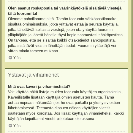
Olen saanut roskapostia tai väärinkäytöksiä sisältäviä viestejä
tältä foorumilta!
Olemme pahoillamme siitä. Tämän foorumin sähköpostilomake
sisältää ominaisuuksia, jotka yrittävät estää ja seurata käyttäjiä,
jotka lähettävät sellaisia viestejä, joten ota yhteyttä foorumin
ylläpitäjään ja lähetä hänelle täysi kopio saamastasi sähköpostista.
On tärkeää, että se sisältää kaikki otsaketiedot sähköpostista,
jotka sisältävät viestin lähettäjän tiedot. Foorumin ylläpitäjä voi
sitten toimia tarpeen mukaan.
Ylös
Ystävät ja vihamiehet
Mitä ovat kaveri ja vihamieslistat?
Voit käyttää näitä listoja muiden foorumin käyttäjien organisointiin.
Kaverilistalle lisätään käyttäjiä omien asetusten kautta. Tämä
auttaa nopeasti näkemään jos he ovat paikalla ja yksityisviestien
lähettämisessä. Teemasta riippuen näiden käyttäjien viestit
saatetaan myös korostaa. Jos lisäät käyttäjän vihamieheksi, kaikki
käyttäjän kirjoittamat viestit piilotetaan oletuksena.
Ylös