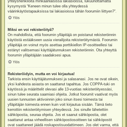
yhteyshenkilöitä minkäänlaisissa lakiasioissa, lukuunottamatta
kysymystä “Keneen minun tulee olla yhteydessä
väärinkäytöstapauksissa tai lakiasioissa tähän foorumiin liittyen?”.
Ylös
Miksi en voi rekisteröityä?
On mahdollista, että foorumin ylläpitäjä on poistanut rekisteröinnin
käytöstä estääkseen uusia vierailijoita rekisteröitymästä. Foorumin
ylläpitäjä on voinut myös asettaa porttikiellon IP-osoitteellesi tai
estänyt valitsemasi käyttäjätunnuksen rekisteröinnin. Ota yhteyttä
foorumin ylläpitäjään saadaksesi apua.
Ylös
Rekisteröidyin, mutta en voi kirjautua!
Tarkista ensin käyttäjätunnuksesi ja salasanasi. Jos ne ovat oikein,
yksi kahdesta asiasta on saattanut tapahtua. Jos COPPA-tuki on
käytössä ja määrittelit olevasi alle 13-vuotias rekisteröityessäsi,
sinun tulee seurata saamiasi ohjeita. Jotkut foorumit vaativat myös
uusien tunnusten aktivoinnin joko sinun itsesi toimesta tai
ylläpitäjän toimesta ennen kuin voit kirjautua sisään. Tämä tieto
kerrottiin rekisteröitymisen yhteydessä. Jos sinulle lähetettiin
sähköpostia, seuraa ohjeita. Jos et saanut sähköpostia, olet
saattanut antaa virheellisen sähköpostiosoitteen tai sähköpostit
ovat saattaneet jäädä roskapostisuodattimeen. Jos olet varma, että