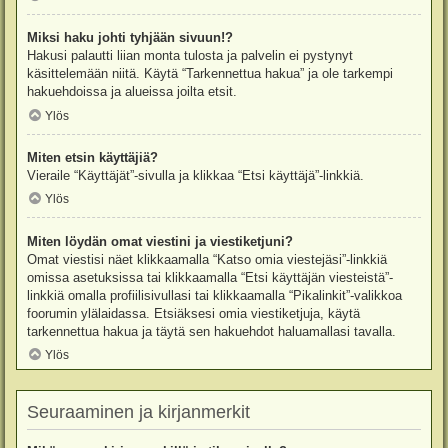
Miksi haku johti tyhjään sivuun!?
Hakusi palautti liian monta tulosta ja palvelin ei pystynyt
käsittelemään niitä. Käytä “Tarkennettua hakua” ja ole tarkempi
hakuehdoissa ja alueissa joilta etsit.
Ylös
Miten etsin käyttäjiä?
Vieraile “Käyttäjät”-sivulla ja klikkaa “Etsi käyttäjä”-linkkiä.
Ylös
Miten löydän omat viestini ja viestiketjuni?
Omat viestisi näet klikkaamalla “Katso omia viestejäsi”-linkkiä
omissa asetuksissa tai klikkaamalla “Etsi käyttäjän viesteistä”-
linkkiä omalla profiilisivullasi tai klikkaamalla “Pikalinkit”-valikkoa
foorumin ylälaidassa. Etsiäksesi omia viestiketjuja, käytä
tarkennettua hakua ja täytä sen hakuehdot haluamallasi tavalla.
Ylös
Seuraaminen ja kirjanmerkit