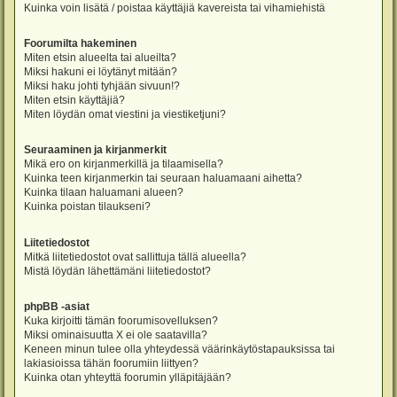
Kuinka voin lisätä / poistaa käyttäjiä kavereista tai vihamiehistä
Foorumilta hakeminen
Miten etsin alueelta tai alueilta?
Miksi hakuni ei löytänyt mitään?
Miksi haku johti tyhjään sivuun!?
Miten etsin käyttäjiä?
Miten löydän omat viestini ja viestiketjuni?
Seuraaminen ja kirjanmerkit
Mikä ero on kirjanmerkillä ja tilaamisella?
Kuinka teen kirjanmerkin tai seuraan haluamaani aihetta?
Kuinka tilaan haluamani alueen?
Kuinka poistan tilaukseni?
Liitetiedostot
Mitkä liitetiedostot ovat sallittuja tällä alueella?
Mistä löydän lähettämäni liitetiedostot?
phpBB -asiat
Kuka kirjoitti tämän foorumisovelluksen?
Miksi ominaisuutta X ei ole saatavilla?
Keneen minun tulee olla yhteydessä väärinkäytöstapauksissa tai
lakiasioissa tähän foorumiin liittyen?
Kuinka otan yhteyttä foorumin ylläpitäjään?