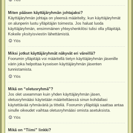
Ylös
Miten pääsen käyttäjäryhmän johtajaksi?
Käyttäjäryhmän johtaja on yleensä määritelty, kun käyttäjäryhmät
on alunperin luotu ylläpitäjän toimesta. Jos haluat luoda
käyttäjäryhmän, ensimmäinen yhteyshenkilösi tulisi olla ylläpitäjä.
Kokeile yksityisviestin lähettämistä.
Ylös
Miksi jotkut käyttäjäryhmät näkyvät eri väreillä?
Foorumin ylläpitäjä voi määritellä tietyn käyttäjäryhmän jäsenille
värin joka helpottaa kyseisen käyttäjäryhmän jäsenten
tunnistamista.
Ylös
Mikä on “oletusryhmä”?
Jos olet useamman kuin yhden käyttäjäryhmän jäsen,
oletusryhmääsi käytetään määriteltäessä sinun kohdallasi
käytettävää ryhmäväriä ja titteliä. Foorumin ylläpitäjä saattaa antaa
sinulle oikeudet vaihtaa oletusryhmääsi omista asetuksista.
Ylös
Mikä on “Tiimi” linkki?