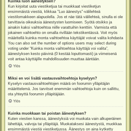
Kuinka luon äänestyksen?
Kun kirjoitat uuta viestiketjua tai muokkaat viestiketjun
ensimmäistä viestiä, klikkaa "Luo äänestys"-välilehteä
viestilomakkeen alapuolella. Jos et näe tätä välilehteä, sinulla ei ole
tarvittavia oikeuksia äänestysten luomiseen. Syötä otsikko ja
ainakin kaksi vaihtoehtoa niille varattuihin kenttiin. Varmista että
jokainen vaihtoehto on omalla rivillään tekstikentässä. Voit myös
määritellä kuinka monta vaihtoehtoa käyttäjät voivat valita kohdasta
You can also set the number of options users may select during
voting under “Kuinka monta vaihtoehtoa käyttäjä voi valita”,
äänestyksen kesto päivinä (0 kestää loputtomasti) ja viimeisenä
voit antaa käyttäjille mahdollisuuden muuttaa ääntään.
Ylös
Miksi en voi lisätä vastausvaihtoehtoja kyselyyn?
Kyselyn vastausvaihtoehtojen määrä on foorumin ylläpitäjän
määrittelemä. Jos tarvitset enemmän vaihtoehtoja kuin on sallittu,
ota yhteyttä foorumin ylläpitäjään.
Ylös
Kuinka muokkaan tai poistan äänestyksen?
Kuten viestien kanssa, äänestyksiä voi muokata vain alkuperäinen
lähettäjä, valvoja tai ylläpitäjä. Muokataksesi äänestystä, muokkaa
ensimmäistä viestiä viestiketjussa. Äänestys on aina kytketty