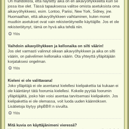
On mahdollista, että näytetty aika on eri aikavyöhykkeeltä kuin se
jossa itse olet. Tässä tapauksessa valitse omista asetuksista oma
aikavyöhykkeesi, esim. Lontoo, Pariisi, New York, Sidney, jne.
Huomaathan, että aikavyöhykkeen vaihtaminen, kuten monet
muutkin asetukset ovat vain rekisteröityneille käyttäjille. Jos et ole
rekisteröitynyt, tämä on hyvä aika tehdä niin.
Ylös
Vaihdoin aikavyöhykkeen ja kellonaika on silti väärin!
Jos olet varmasti valinnut oikean aikavyöhykkeen ja aika on silti
väärin, on palvelimen kellonaika väärin. Ota yhteyttä ylläpitäjään
korjataksesi ongelman.
Ylös
Kieleni ei ole valittavana!
Joko ylläpitäjä ei ole asentanut kielellesi kielipakettia tai kukaan ei
ole kääntänyt tätä foorumia kielellesi. Kokeile pyytää foorumin
ylläpitäjältä, josko hän voisi asentaa tarvitsemasi kielipaketin. Jos
kielipakettia ei ole olemassa, voit luoda uuden käännöksen.
Lisätietoja löytyy
phpBB
®:n sivuilta.
Ylös
Mitä kuvia on käyttäjänimeni vieressä?