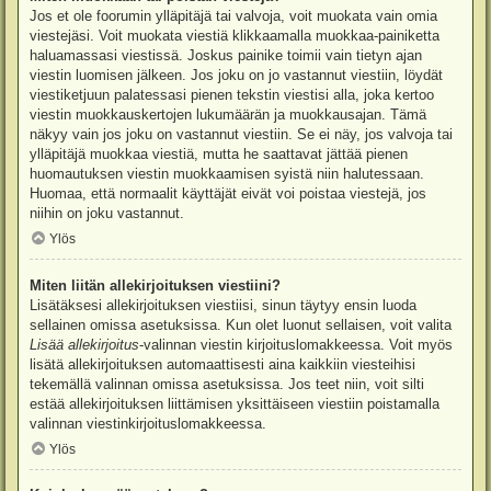
Jos et ole foorumin ylläpitäjä tai valvoja, voit muokata vain omia
viestejäsi. Voit muokata viestiä klikkaamalla muokkaa-painiketta
haluamassasi viestissä. Joskus painike toimii vain tietyn ajan
viestin luomisen jälkeen. Jos joku on jo vastannut viestiin, löydät
viestiketjuun palatessasi pienen tekstin viestisi alla, joka kertoo
viestin muokkauskertojen lukumäärän ja muokkausajan. Tämä
näkyy vain jos joku on vastannut viestiin. Se ei näy, jos valvoja tai
ylläpitäjä muokkaa viestiä, mutta he saattavat jättää pienen
huomautuksen viestin muokkaamisen syistä niin halutessaan.
Huomaa, että normaalit käyttäjät eivät voi poistaa viestejä, jos
niihin on joku vastannut.
Ylös
Miten liitän allekirjoituksen viestiini?
Lisätäksesi allekirjoituksen viestiisi, sinun täytyy ensin luoda
sellainen omissa asetuksissa. Kun olet luonut sellaisen, voit valita
Lisää allekirjoitus
-valinnan viestin kirjoituslomakkeessa. Voit myös
lisätä allekirjoituksen automaattisesti aina kaikkiin viesteihisi
tekemällä valinnan omissa asetuksissa. Jos teet niin, voit silti
estää allekirjoituksen liittämisen yksittäiseen viestiin poistamalla
valinnan viestinkirjoituslomakkeessa.
Ylös