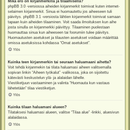
Mikä ero on kirjanmerkillä ja tilaamisella?
phpBB 3.0 -versiossa aiheiden kirjanmerkit toimivat kuten internet-
selaimen kirjanmerkit. Sinua ei huomautettu jos aiheeseen tuli
päivitys. phpBB 3.1 -versiosta lähtien kirjanmerkit toimivat samaan
tapaan kuin aiheiden tilaaminen. Voit saada ilmoituksen kun aihe
josta sinulla on kirjanmerkki päivittyy. Tilaaminen puolestaan
huomauttaa sinua kun aiheeseen tai foorumiin tulee päivitys.
Huomautusten asetukset ja tilausten asetukset voidaan määrittää
omissa asetuksissa kohdassa “Omat asetukset”.
Ylös
Kuinka teen kirjanmerkin tai seuraan haluamaani aihetta?
Voit tehdä kirjanmekin tai tilata haluamasi aiheen valitsemalla
sopivan linkin “Aiheen työkalut” -valikossa, joka on sijoitettu
kätevästi keskustelun ylä- ja alalaidan lähelle.
Viestiketjuun vastaaminen ja valinta “Huomauta kun vastaus
lähetetään” tilaa viestiketjun.
Ylös
Kuinka tilaan haluamani alueen?
Tilataksesi haluamasi alueen, valitse “Tilaa alue” -linkki, aluesivun
alalaidassa.
Ylös