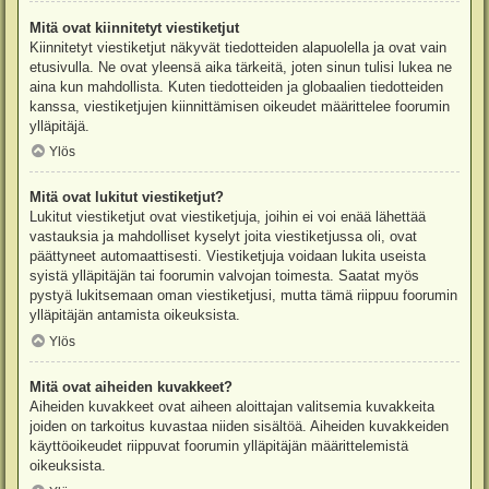
Mitä ovat kiinnitetyt viestiketjut
Kiinnitetyt viestiketjut näkyvät tiedotteiden alapuolella ja ovat vain
etusivulla. Ne ovat yleensä aika tärkeitä, joten sinun tulisi lukea ne
aina kun mahdollista. Kuten tiedotteiden ja globaalien tiedotteiden
kanssa, viestiketjujen kiinnittämisen oikeudet määrittelee foorumin
ylläpitäjä.
Ylös
Mitä ovat lukitut viestiketjut?
Lukitut viestiketjut ovat viestiketjuja, joihin ei voi enää lähettää
vastauksia ja mahdolliset kyselyt joita viestiketjussa oli, ovat
päättyneet automaattisesti. Viestiketjuja voidaan lukita useista
syistä ylläpitäjän tai foorumin valvojan toimesta. Saatat myös
pystyä lukitsemaan oman viestiketjusi, mutta tämä riippuu foorumin
ylläpitäjän antamista oikeuksista.
Ylös
Mitä ovat aiheiden kuvakkeet?
Aiheiden kuvakkeet ovat aiheen aloittajan valitsemia kuvakkeita
joiden on tarkoitus kuvastaa niiden sisältöä. Aiheiden kuvakkeiden
käyttöoikeudet riippuvat foorumin ylläpitäjän määrittelemistä
oikeuksista.