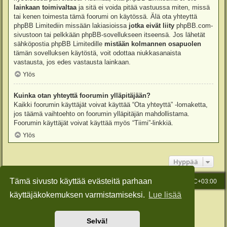
lainkaan toimivaltaa
ja sitä ei voida pitää vastuussa miten, missä
tai kenen toimesta tämä foorumi on käytössä. Älä ota yhteyttä
phpBB Limitediin missään lakiasioissa
jotka eivät liity
phpBB.com-
sivustoon tai pelkkään phpBB-sovellukseen itseensä. Jos lähetät
sähköpostia phpBB Limitedille
mistään kolmannen osapuolen
tämän sovelluksen käytöstä, voit odottaa niukkasanaista
vastausta, jos edes vastausta lainkaan.
Ylös
Kuinka otan yhteyttä foorumin ylläpitäjään?
Kaikki foorumin käyttäjät voivat käyttää “Ota yhteyttä” -lomaketta,
jos täämä vaihtoehto on foorumin ylläpitäjän mahdollistama.
Foorumin käyttäjät voivat käyttää myös “Tiimi”-linkkiä.
Ylös
Hyppää
Tämä sivusto käyttää evästeitä parhaan
Etusivu
Viesti Ylläpidolle
Kaikki ajat ovat
UTC+03:00
käyttäjäkokemuksen varmistamiseksi.
Lue lisää
Keskustelufoorumin ohjelmisto
phpBB
® Forum Software © phpBB Limited
Käännös: phpBB Suomi (lurttinen, harritapio, Pettis)
Style: Green-Style-Slim by Joyce&Luna
phpBB-Style-Design
Selvä!
Yksityisyys
|
Ehdot