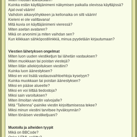
Miten muutan asetuksiani?
Kuinka estän käyttäjänimeni näkymisen paikalla olevissa käyttäjissä?
Ajat ovat väärin!
Vaihdoin aikavyöhykkeen ja kellonaika on silti väärin!
Kieleni ei ole valittavana!
Mitä kuvia on käyttäjänimeni vieressä?
Miten asetan avataren?
Mikä on arvonimi ja miten vaihdan sen?
Kun klikkaan sähköpostilinkkiä, minua pyydetään kirjautumaan?
Viestien lähetyksen ongelmat
Miten luon uuden viestiketjun tai lähetän vastauksen?
Miten muokkaan tai poistan viestejä?
Miten liitän allekirjoituksen viestiini?
Kuinka luon äänestyksen?
Miksi en voi lisätä vastausvaihtoehtoja kyselyyn?
Kuinka muokkaan tai poistan äänestyksen?
Miksi en pääse alueelle?
Miksi en voi liittää tiedostoja?
Miksi sain varoituksen?
Miten ilmoitan viestin valvojalle?
Mitä “Tallenna”-painike viestin kirjoittamisessa tekee?
Miksi minun viestini tarvitsee hyväksynnän?
Miten tönäisen viestiketjuani?
Muotoilu ja aiheiden tyypit
Mikä on BBCode?