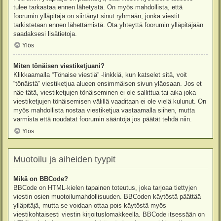
tulee tarkastaa ennen lähetystä. On myös mahdollista, että
foorumin ylläpitäjä on siirtänyt sinut ryhmään, jonka viestit
tarkistetaan ennen lähettämistä. Ota yhteyttä foorumin ylläpitäjään
saadaksesi lisätietoja.
Ylös
Miten tönäisen viestiketjuani?
Klikkaamalla “Tönaise viestiä” -linkkiä, kun katselet sitä, voit
“tönäistä” viestiketjua alueen ensimmäisen sivun yläosaan. Jos et
näe tätä, viestiketjujen tönäiseminen ei ole sallittua tai aika joka
viestiketjujen tönäisemisen välillä vaaditaan ei ole vielä kulunut. On
myös mahdollista nostaa viestiketjua vastaamalla siihen, mutta
varmista että noudatat foorumin sääntöjä jos päätät tehdä niin.
Ylös
Muotoilu ja aiheiden tyypit
Mikä on BBCode?
BBCode on HTML-kielen tapainen toteutus, joka tarjoaa tiettyjen
viestin osien muotoilumahdollisuuden. BBCoden käytöstä päättää
ylläpitäjä, mutta se voidaan ottaa pois käytöstä myös
viestikohtaisesti viestin kirjoituslomakkeella. BBCode itsessään on