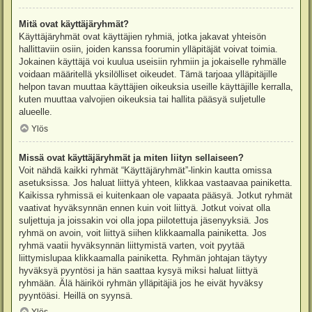
Mitä ovat käyttäjäryhmät?
Käyttäjäryhmät ovat käyttäjien ryhmiä, jotka jakavat yhteisön
hallittaviin osiin, joiden kanssa foorumin ylläpitäjät voivat toimia.
Jokainen käyttäjä voi kuulua useisiin ryhmiin ja jokaiselle ryhmälle
voidaan määritellä yksilölliset oikeudet. Tämä tarjoaa ylläpitäjille
helpon tavan muuttaa käyttäjien oikeuksia useille käyttäjille kerralla,
kuten muuttaa valvojien oikeuksia tai hallita pääsyä suljetulle
alueelle.
Ylös
Missä ovat käyttäjäryhmät ja miten liityn sellaiseen?
Voit nähdä kaikki ryhmät “Käyttäjäryhmät”-linkin kautta omissa
asetuksissa. Jos haluat liittyä yhteen, klikkaa vastaavaa painiketta.
Kaikissa ryhmissä ei kuitenkaan ole vapaata pääsyä. Jotkut ryhmät
vaativat hyväksynnän ennen kuin voit liittyä. Jotkut voivat olla
suljettuja ja joissakin voi olla jopa piilotettuja jäsenyyksiä. Jos
ryhmä on avoin, voit liittyä siihen klikkaamalla painiketta. Jos
ryhmä vaatii hyväksynnän liittymistä varten, voit pyytää
liittymislupaa klikkaamalla painiketta. Ryhmän johtajan täytyy
hyväksyä pyyntösi ja hän saattaa kysyä miksi haluat liittyä
ryhmään. Älä häiriköi ryhmän ylläpitäjiä jos he eivät hyväksy
pyyntöäsi. Heillä on syynsä.