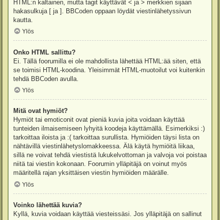
HTML:n kaltainen, mutta tagit käyttävät < ja > merkkien sijaan
hakasulkuja [ ja ]. BBCoden oppaan löydät viestinlähetyssivun
kautta.
Ylös
Onko HTML sallittu?
Ei. Tällä foorumilla ei ole mahdollista lähettää HTML:ää siten, että
se toimisi HTML-koodina. Yleisimmät HTML-muotoilut voi kuitenkin
tehdä BBCoden avulla.
Ylös
Mitä ovat hymiöt?
Hymiöt tai emoticonit ovat pieniä kuvia joita voidaan käyttää
tunteiden ilmaisemiseen lyhyitä koodeja käyttämällä. Esimerkiksi :)
tarkoittaa iloista ja :( tarkoittaa surullista. Hymiöiden täysi lista on
nähtävillä viestinlähetyslomakkeessa. Älä käytä hymiöitä liikaa,
sillä ne voivat tehdä viestistä lukukelvottoman ja valvoja voi poistaa
niitä tai viestin kokonaan. Foorumin ylläpitäjä on voinut myös
määritellä rajan yksittäisen viestin hymiöiden määrälle.
Ylös
Voinko lähettää kuvia?
Kyllä, kuvia voidaan käyttää viesteissäsi. Jos ylläpitäjä on sallinut