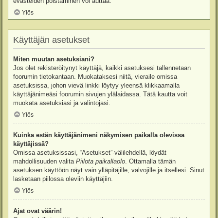
evästeiden poistaminen voi auttaa.
Ylös
Käyttäjän asetukset
Miten muutan asetuksiani?
Jos olet rekisteröitynyt käyttäjä, kaikki asetuksesi tallennetaan
foorumin tietokantaan. Muokataksesi niitä, vieraile omissa
asetuksissa, johon vievä linkki löytyy yleensä klikkaamalla
käyttäjänimeäsi foorumin sivujen ylälaidassa. Tätä kautta voit
muokata asetuksiasi ja valintojasi.
Ylös
Kuinka estän käyttäjänimeni näkymisen paikalla olevissa
käyttäjissä?
Omissa asetuksissasi, “Asetukset”-välilehdellä, löydät
mahdollisuuden valita
Piilota paikallaolo
. Ottamalla tämän
asetuksen käyttöön näyt vain ylläpitäjille, valvojille ja itsellesi. Sinut
lasketaan piilossa oleviin käyttäjiin.
Ylös
Ajat ovat väärin!