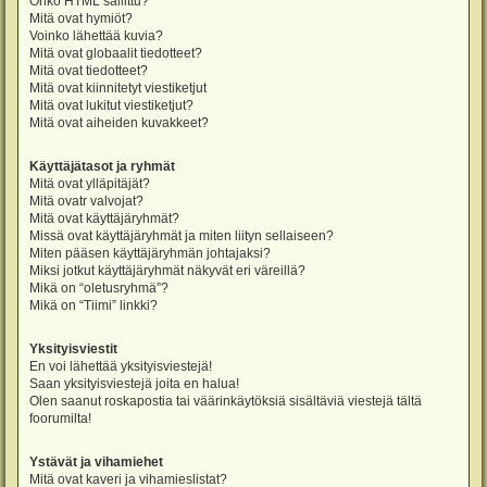
Onko HTML sallittu?
Mitä ovat hymiöt?
Voinko lähettää kuvia?
Mitä ovat globaalit tiedotteet?
Mitä ovat tiedotteet?
Mitä ovat kiinnitetyt viestiketjut
Mitä ovat lukitut viestiketjut?
Mitä ovat aiheiden kuvakkeet?
Käyttäjätasot ja ryhmät
Mitä ovat ylläpitäjät?
Mitä ovatr valvojat?
Mitä ovat käyttäjäryhmät?
Missä ovat käyttäjäryhmät ja miten liityn sellaiseen?
Miten pääsen käyttäjäryhmän johtajaksi?
Miksi jotkut käyttäjäryhmät näkyvät eri väreillä?
Mikä on “oletusryhmä”?
Mikä on “Tiimi” linkki?
Yksityisviestit
En voi lähettää yksityisviestejä!
Saan yksityisviestejä joita en halua!
Olen saanut roskapostia tai väärinkäytöksiä sisältäviä viestejä tältä
foorumilta!
Ystävät ja vihamiehet
Mitä ovat kaveri ja vihamieslistat?