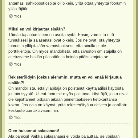
antamasi sähköpostiosoite oli oikein, yritä ottaa yhteyttä foorumin
ylläpitäjään.
Ylös
Miksi en voi kirjautua sisään?
Tämän tapahtumiseen on useita syitä. Ensin, varmista että
tunnuksesi ja salasanasi ovat oikein. Jos ne ovat, ota yhteyttä
foorumin ylläpitäjään varmistaaksesi, että sinulla ei ole
porttikieltoja. On myös mahdollista, että sivuston omistajalla on
asetusvirhe heidän päässään ja heidän pitäisi korjata se.
Ylös
Rekisteröidyin joskus aiemmin, mutta en voi enää kirjautua
sisään?!
On mahdollista, että ylläpitäjä on poistanut käyttäjätilisi käytöstä
jostain syystä. Useat foorumit myös poistavat käyttäjiä, jotka eivät
ole kirjoittaneet pitkään aikaan pienentääkseen tietokantansa
kokoa. Jos näin on käynyt, yritä rekisteröityä uudelleen ja osallistu
keskusteluun aktiivisemmin.
Ylös
Olen hukannut salasanani!
Älä panikoi! Vaikka salasanaasi ei voida palauttaa, se voidaan