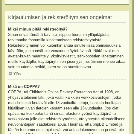
Kirjautumisen ja rekisteröitymisen ongelmat
Miksi minun pitää rekisteröityä?
Sinun ei välttämättä tarvitse, riippuu foorumin ylläpitäjästä,
tarvitaanko foorumilla kirjoittamiseen rekisteröitymistä.
Rekisteröityminen voi kuitenkin antaa sinulle lisää ominaisuuksia
käyttöön, jotka eivät ole vieraiden käytettävissä. Näitä ovat mm.
avatar-kuvan määrittely, yksityisviestit, sähköpostien lähettäminen
muille käyttäjille, käyttäjäryhmien jäsenyys jne. Siihen menee aikaa
vain muutamia hetkiä, joten se on suositeltavaa.
Ylös
Mikä on COPPA?
COPPA, tai Children’s Online Privacy Protection Act of 1998, on
yhdysvaltalainen laki, joka vaatii kaikkien verkkosivustojen, jotka
mahdollisesti keräävät alle 13-vuotiailta tietoja, hankkia huoltajan
kirjallisen luvan tietojen keräämiseen alle 13-vuotiaalta. Jos olet
epävarma koskeeko tämä sinua rekisteröityvänä käyttäjänä tai
verkkosivua jolle olet rekisteröitymässä, ota yhteyttä oikeudelliseen
neuvonantajaan saadaksesi apua. Huomaa, että phpBB Limited ja
tämän foorumin omistajat eivät voi antaa lakineuvontaa ja eivät ole