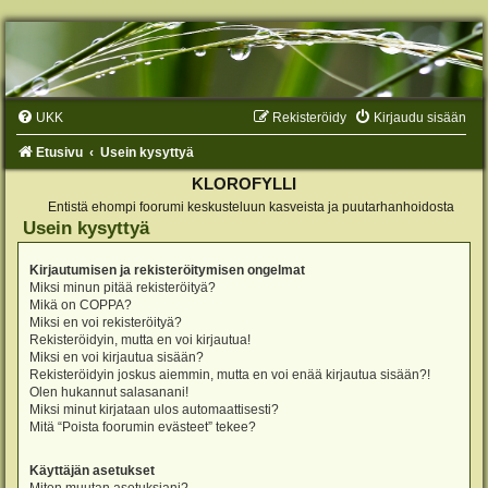
UKK
Rekisteröidy
Kirjaudu sisään
Etusivu
Usein kysyttyä
KLOROFYLLI
Entistä ehompi foorumi keskusteluun kasveista ja puutarhanhoidosta
Usein kysyttyä
Kirjautumisen ja rekisteröitymisen ongelmat
Miksi minun pitää rekisteröityä?
Mikä on COPPA?
Miksi en voi rekisteröityä?
Rekisteröidyin, mutta en voi kirjautua!
Miksi en voi kirjautua sisään?
Rekisteröidyin joskus aiemmin, mutta en voi enää kirjautua sisään?!
Olen hukannut salasanani!
Miksi minut kirjataan ulos automaattisesti?
Mitä “Poista foorumin evästeet” tekee?
Käyttäjän asetukset