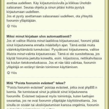
asettaa uudelleen. Käy kirjautumissivulla ja klikkaa
Unohdin
salasanani
. Seuraa ohjeita ja sinun pitäisi kohta pystyä
kirjautumaan uudelleen.
Jos et pysty asettamaan salasanaasi uudelleen, ota yhteyttä
foorumin ylläpitäjään.
Ylös
Miksi minut kirjataan ulos automaattisesti?
Jos et valitse
Muista minut
-laatikkoa kirjautuessasi, foorumi pitää
sinut kirjautuneena ennalta määritellyn ajan. Tämä estää muita
väärinkäyttämästä tunnuksiasi. Pysyäksesi kirjautuneena, valitse
Muista minut
-valinta kirjautuessasi. Tämä ei ole suositeltavaa, jos
käytät foorumia jaetulta koneelta, esim. kirjastossa, nettikahvilassa
tai koulun tietokoneluokassa. Jos et näe tätä valintaa, foorumin
ylläpitäjä on estänyt tämän toiminnon käyttämisen.
Ylös
Mitä “Poista foorumin evästeet” tekee?
“Poista foorumin evästeet” poistaa evästeet, jotka ovat phpBB:n
luomia. Ne tunnistavat sinut ja pitävät sinut kirjautuneena
foorumille. Evästeet tarjoavat myös toimintoja, kuten luettujen
seurantaa, jos ne ovat foorumin ylläpitäjän käyttöönottamia. Jos
sinulla on sisään tai uloskirjautumisen kanssa ongelmia, foorumin