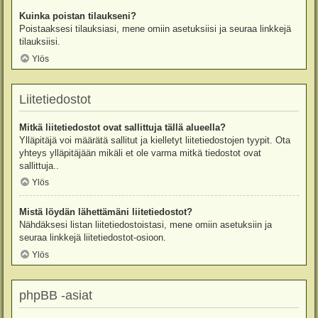
Kuinka poistan tilaukseni?
Poistaaksesi tilauksiasi, mene omiin asetuksiisi ja seuraa linkkejä
tilauksiisi.
Ylös
Liitetiedostot
Mitkä liitetiedostot ovat sallittuja tällä alueella?
Ylläpitäjä voi määrätä sallitut ja kielletyt liitetiedostojen tyypit. Ota
yhteys ylläpitäjään mikäli et ole varma mitkä tiedostot ovat
sallittuja..
Ylös
Mistä löydän lähettämäni liitetiedostot?
Nähdäksesi listan liitetiedostoistasi, mene omiin asetuksiin ja
seuraa linkkejä liitetiedostot-osioon.
Ylös
phpBB -asiat