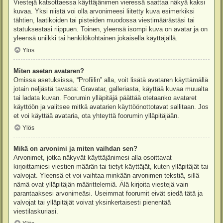
Viestejä katsottaessa käyttäjänimen vieressä saattaa näkyä kaksi
kuvaa. Yksi niistä voi olla arvonimeesi liitetty kuva esimerkiksi
tähtien, laatikoiden tai pisteiden muodossa viestimäärästäsi tai
statuksestasi riippuen. Toinen, yleensä isompi kuva on avatar ja on
yleensä uniikki tai henkilökohtainen jokaisella käyttäjällä.
Ylös
Miten asetan avataren?
Omissa asetuksissa, “Profiilin” alla, voit lisätä avataren käyttämällä
jotain neljästä tavasta: Gravatar, galleriasta, käyttää kuvaa muualta
tai ladata kuvan. Foorumin ylläpitäjä päättää otetaanko avataret
käyttöön ja valitsee mitkä avatarien käyttöönottotavat sallitaan. Jos
et voi käyttää avataria, ota yhteyttä foorumin ylläpitäjään.
Ylös
Mikä on arvonimi ja miten vaihdan sen?
Arvonimet, jotka näkyvät käyttäjänimesi alla osoittavat
kirjoittamiesi viestien määrän tai tietyt käyttäjät, kuten ylläpitäjät tai
valvojat. Yleensä et voi vaihtaa minkään arvonimen tekstiä, sillä
nämä ovat ylläpitäjän määrittelemiä. Älä kirjoita viestejä vain
parantaaksesi arvonimeäsi. Useimmat foorumit eivät siedä tätä ja
valvojat tai ylläpitäjät voivat yksinkertaisesti pienentää
viestilaskuriasi.