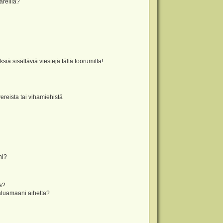
äreillä?
iä sisältäviä viestejä tältä foorumilta!
vereista tai vihamiehistä
ni?
la?
aluamaani aihetta?