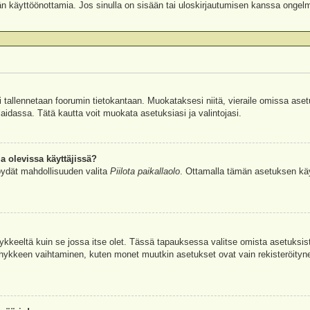
äjän käyttöönottamia. Jos sinulla on sisään tai uloskirjautumisen kanssa ongel
si tallennetaan foorumin tietokantaan. Muokataksesi niitä, vieraile omissa aset
aidassa. Tätä kautta voit muokata asetuksiasi ja valintojasi.
a olevissa käyttäjissä?
öydät mahdollisuuden valita
Piilota paikallaolo
. Ottamalla tämän asetuksen käyttö
hykkeeltä kuin se jossa itse olet. Tässä tapauksessa valitse omista asetuksi
kkeen vaihtaminen, kuten monet muutkin asetukset ovat vain rekisteröityneille