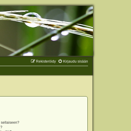
Rekisteröidy
Kirjaudu sisään
n sellaiseen?
i?