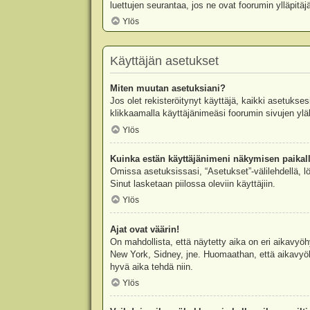
luettujen seurantaa, jos ne ovat foorumin ylläpit
Ylös
Käyttäjän asetukset
Miten muutan asetuksiani?
Jos olet rekisteröitynyt käyttäjä, kaikki asetukse
klikkaamalla käyttäjänimeäsi foorumin sivujen yläl
Ylös
Kuinka estän käyttäjänimeni näkymisen paikall
Omissa asetuksissasi, “Asetukset”-välilehdellä, l
Sinut lasketaan piilossa oleviin käyttäjiin.
Ylös
Ajat ovat väärin!
On mahdollista, että näytetty aika on eri aikavyö
New York, Sidney, jne. Huomaathan, että aikavyöhy
hyvä aika tehdä niin.
Ylös