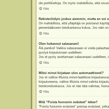
ole porttikieltoja. On myös mahdollista, että sivu
Ylös
Rekisteröidyin joskus aiemmin, mutta en voi e
On mahdollista, että ylläpitäjä on poistanut käyttä
pienentääkseen tietokantansa kokoa. Jos näin on k
Ylös
Olen hukannut salasanani!
Älä panikoi! Vaikka salasanaasi ei voida palauttaa
pystyä kirjautumaan uudelleen.
Jos et pysty asettamaan salasanaasi uudelleen, ot
Ylös
Miksi minut kirjataan ulos automaattisesti?
Jos et valitse
Muista minut
-laatikkoa kirjautuess
kirjautuneena, valitse
Muista minut
-valinta kirjau
tietokoneluokassa. Jos et näe tätä valintaa, foor
Ylös
Mitä “Poista foorumin evästeet” tekee?
“Poista foorumin evästeet” poistaa evästeet, jotka