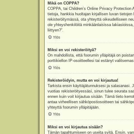
Mikä on COPPA?
COPPA, tai Children’s Online Privacy Protection Ac
tietoja, hankkia huoltajan kirjallisen luvan tieto
rekisteröitymässä, ota yhteyttä oikeudelliseen n
ole yhteyshenkilöitä minkäänlaisissa lakiasioiss
liittyen?”.
Ylös
Miksi en voi rekisteröityä?
On mahdollista, että foorumin ylläpitäjä on poista
porttikiellon IP-osoitteellesi tai estänyt valitsem
Ylös
Rekisteröidyin, mutta en voi kirjautua!
Tarkista ensin käyttäjätunnuksesi ja salasanasi. 
vuotias rekisteröityessäsi, sinun tulee seurata sa
ennen kuin voit kirjautua sisään. Tämä tieto kerro
antaa virheellisen sähköpostiosoitteen tai sähköpo
yhteyttä foorumin ylläpitäjään.
Ylös
Miksi en voi kirjautua sisään?
Tämän tapahtumiseen on useita syitä. Ensin, varmis