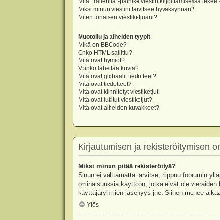
Mitä “Tallenna”-painike viestin kirjoittamisessa tekee
Miksi minun viestini tarvitsee hyväksynnän?
Miten tönäisen viestiketjuani?
Muotoilu ja aiheiden tyypit
Mikä on BBCode?
Onko HTML sallittu?
Mitä ovat hymiöt?
Voinko lähettää kuvia?
Mitä ovat globaalit tiedotteet?
Mitä ovat tiedotteet?
Mitä ovat kiinnitetyt viestiketjut
Mitä ovat lukitut viestiketjut?
Mitä ovat aiheiden kuvakkeet?
Kirjautumisen ja rekisteröitymisen 
Miksi minun pitää rekisteröityä?
Sinun ei välttämättä tarvitse, riippuu foorumin yllä
ominaisuuksia käyttöön, jotka eivät ole vieraiden 
käyttäjäryhmien jäsenyys jne. Siihen menee aikaa
Ylös