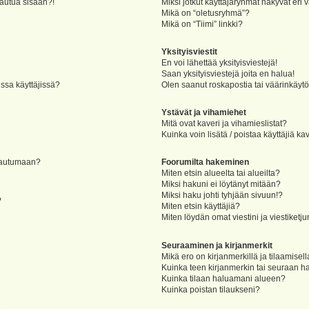
jautua sisään?!
Miksi jotkut käyttäjäryhmät näkyvät eri v
Mikä on “oletusryhmä”?
Mikä on “Tiimi” linkki?
Yksityisviestit
En voi lähettää yksityisviestejä!
Saan yksityisviestejä joita en halua!
ssa käyttäjissä?
Olen saanut roskapostia tai väärinkäytöks
Ystävät ja vihamiehet
Mitä ovat kaveri ja vihamieslistat?
Kuinka voin lisätä / poistaa käyttäjiä ka
rjautumaan?
Foorumilta hakeminen
Miten etsin alueelta tai alueilta?
Miksi hakuni ei löytänyt mitään?
Miksi haku johti tyhjään sivuun!?
?
Miten etsin käyttäjiä?
Miten löydän omat viestini ja viestiketju
Seuraaminen ja kirjanmerkit
Mikä ero on kirjanmerkillä ja tilaamisel
Kuinka teen kirjanmerkin tai seuraan h
Kuinka tilaan haluamani alueen?
Kuinka poistan tilaukseni?