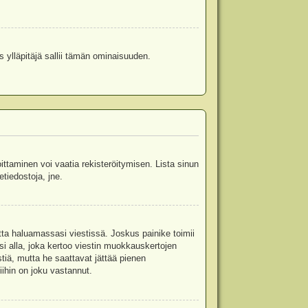
s ylläpitäjä sallii tämän ominaisuuden.
oittaminen voi vaatia rekisteröitymisen. Lista sinun
etiedostoja, jne.
etta haluamassasi viestissä. Joskus painike toimii
isi alla, joka kertoo viestin muokkauskertojen
tiä, mutta he saattavat jättää pienen
ihin on joku vastannut.