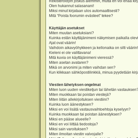
Rekisteröidyin joskus aiemmin, mutta en voi enää kir
Olen hukannut salasanani!
Miksi minut kirjataan ulos automaattisesti?
Mitä “Poista foorumin evästeet” tekee?
Käyttäjän asetukset
Miten muutan asetuksiani?
Kuinka estän käyttäjänimeni näkymisen paikalla olevi
Ajat ovat väärin!
Vaihdoin aikavyöhykkeen ja kellonaika on silti väärin!
Kieleni ei ole valittavana!
Mitä kuvia on käyttäjänimeni vieressä?
Miten asetan avataren?
Mikä on arvonimi ja miten vaihdan sen?
Kun klikkaan sähköpostilinkkiä, minua pyydetään ki
Viestien lähetyksen ongelmat
Miten luon uuden viestiketjun tai lähetän vastauksen
Miten muokkaan tai poistan viestejä?
Miten liitän allekirjoituksen viestiini?
Kuinka luon äänestyksen?
Miksi en voi lisätä vastausvaihtoehtoja kyselyyn?
Kuinka muokkaan tai poistan äänestyksen?
Miksi en pääse alueelle?
Miksi en voi liittää tiedostoja?
Miksi sain varoituksen?
Miten ilmoitan viestin valvojalle?