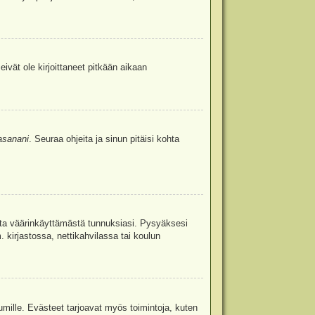
eivät ole kirjoittaneet pitkään aikaan
asanani
. Seuraa ohjeita ja sinun pitäisi kohta
uita väärinkäyttämästä tunnuksiasi. Pysyäksesi
. kirjastossa, nettikahvilassa tai koulun
umille. Evästeet tarjoavat myös toimintoja, kuten