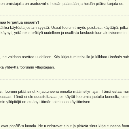
ston omistajalla on asetusvirhe heidän päässään ja heidän pitäisi korjata se.
nää kirjautua sisään?!
jätilisi käytöstä jostain syystä. Useat foorumit myös poistavat käyttäjiä, jotka 
äynyt, yritä rekisteröityä uudelleen ja osallistu keskusteluun aktiivisemmin.
, se voidaan asettaa uudelleen. Käy kirjautumissivulla ja klikkaa
Unohdin sal
a yhteyttä foorumin ylläpitäjään.
asi, foorumi pitää sinut kirjautuneena ennalta määritellyn ajan. Tämä estää m
tuessasi. Tämä ei ole suositeltavaa, jos käytät foorumia jaetulta koneelta, esim
umin ylläpitäjä on estänyt tämän toiminnon käyttämisen.
 ovat phpBB:n luomia. Ne tunnistavat sinut ja pitävät sinut kirjautuneena foor