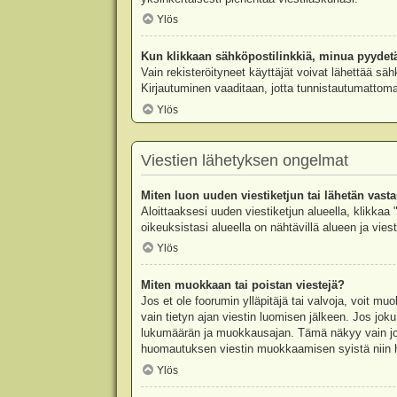
Ylös
Kun klikkaan sähköpostilinkkiä, minua pyydet
Vain rekisteröityneet käyttäjät voivat lähettää säh
Kirjautuminen vaaditaan, jotta tunnistautumattomat
Ylös
Viestien lähetyksen ongelmat
Miten luon uuden viestiketjun tai lähetän vast
Aloittaaksesi uuden viestiketjun alueella, klikkaa 
oikeuksistasi alueella on nähtävillä alueen ja viesti
Ylös
Miten muokkaan tai poistan viestejä?
Jos et ole foorumin ylläpitäjä tai valvoja, voit m
vain tietyn ajan viestin luomisen jälkeen. Jos joku
lukumäärän ja muokkausajan. Tämä näkyy vain jos j
huomautuksen viestin muokkaamisen syistä niin hal
Ylös