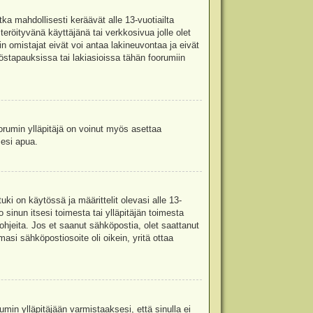
ka mahdollisesti keräävät alle 13-vuotiailta
teröityvänä käyttäjänä tai verkkosivua jolle olet
omistajat eivät voi antaa lakineuvontaa ja eivät
stapauksissa tai lakiasioissa tähän foorumiin
oorumin ylläpitäjä on voinut myös asettaa
sesi apua.
i on käytössä ja määrittelit olevasi alle 13-
 sinun itsesi toimesta tai ylläpitäjän toimesta
 ohjeita. Jos et saanut sähköpostia, olet saattanut
asi sähköpostiosoite oli oikein, yritä ottaa
min ylläpitäjään varmistaaksesi, että sinulla ei