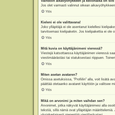
Vaihdoin aikavyöhykkeen ja kellonaika on silti 
Jos olet varmasti valinnut oikean aikavyöhykkeen j
Ylös
Kieleni ei ole valittavana!
Joko ylläpitäjä ei ole asentanut kielellesi kielipak
tarvitsemasi kielipaketin. Jos kielipakettia ei ol
Ylös
Mitä kuvia on käyttäjänimeni vieressä?
Viestejä katsottaessa käyttäjänimen vieressä saatt
viestimäärästäsi tai statuksestasi riippuen. Toinen
Ylös
Miten asetan avataren?
Omissa asetuksissa, “Profiilin” alla, voit lisätä a
päättää otetaanko avataret käyttöön ja valitsee mit
Ylös
Mikä on arvonimi ja miten vaihdan sen?
Arvonimet, jotka näkyvät käyttäjänimesi alla osoitt
tekstiä, sillä nämä ovat ylläpitäjän määrittelemiä.
yksinkertaisesti pienentää viestilaskuriasi.