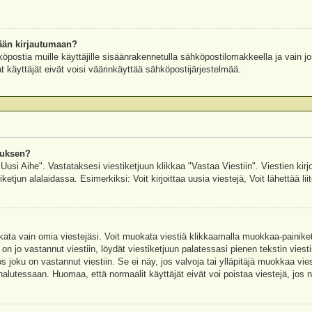
ään kirjautumaan?
köpostia muille käyttäjille sisäänrakennetulla sähköpostilomakkeella ja vain jo
 käyttäjät eivät voisi väärinkäyttää sähköpostijärjestelmää.
auksen?
"Uusi Aihe". Vastataksesi viestiketjuun klikkaa "Vastaa Viestiin". Viestien kirj
ketjun alalaidassa. Esimerkiksi: Voit kirjoittaa uusia viestejä, Voit lähettää liit
uokata vain omia viestejäsi. Voit muokata viestiä klikkaamalla muokkaa-painik
 on jo vastannut viestiin, löydät viestiketjuun palatessasi pienen tekstin viest
oku on vastannut viestiin. Se ei näy, jos valvoja tai ylläpitäjä muokkaa vies
utessaan. Huomaa, että normaalit käyttäjät eivät voi poistaa viestejä, jos ni