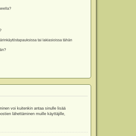
lueella?
?
rinkäytöstapauksissa tai lakiasioissa tähän
ään?
minen voi kuitenkin antaa sinulle lisää
stien lähettäminen muille käyttäjille,