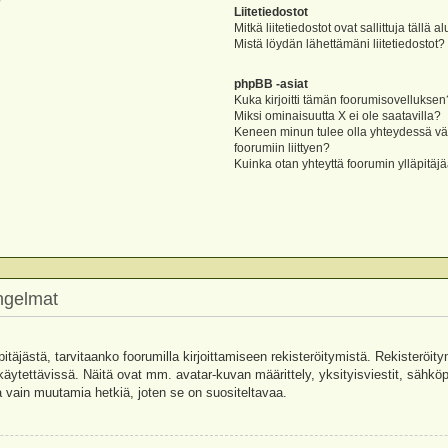
?
Liitetiedostot
Mitkä liitetiedostot ovat sallittuja tällä a
Mistä löydän lähettämäni liitetiedostot?
phpBB -asiat
Kuka kirjoitti tämän foorumisovelluksen
Miksi ominaisuutta X ei ole saatavilla?
Keneen minun tulee olla yhteydessä vää
foorumiin liittyen?
Kuinka otan yhteyttä foorumin ylläpitäj
ongelmat
pitäjästä, tarvitaanko foorumilla kirjoittamiseen rekisteröitymistä. Rekisteröity
käytettävissä. Näitä ovat mm. avatar-kuvan määrittely, yksityisviestit, sähköpo
 vain muutamia hetkiä, joten se on suositeltavaa.