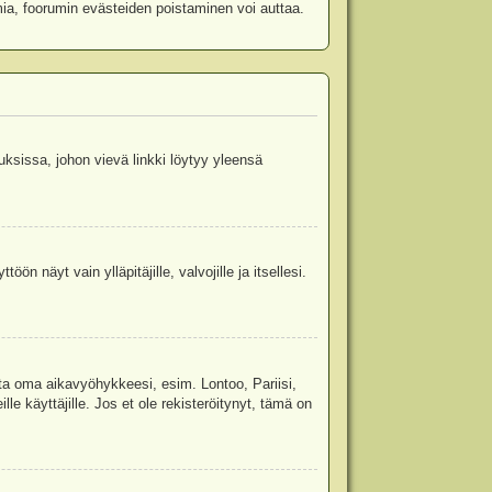
mia, foorumin evästeiden poistaminen voi auttaa.
uksissa, johon vievä linkki löytyy yleensä
ön näyt vain ylläpitäjille, valvojille ja itsellesi.
sta oma aikavyöhykkeesi, esim. Lontoo, Pariisi,
 käyttäjille. Jos et ole rekisteröitynyt, tämä on