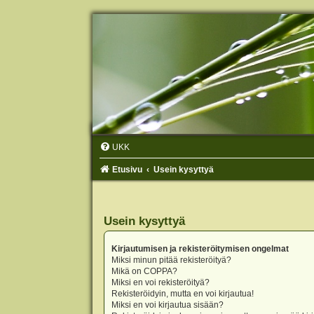
UKK
Etusivu
Usein kysyttyä
Usein kysyttyä
Kirjautumisen ja rekisteröitymisen ongelmat
Miksi minun pitää rekisteröityä?
Mikä on COPPA?
Miksi en voi rekisteröityä?
Rekisteröidyin, mutta en voi kirjautua!
Miksi en voi kirjautua sisään?