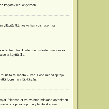
jään korjataksesi ongelman.
in ylläpitäjältä, josko hän voisi asentaa
ksi tähtien, laatikoiden tai pisteiden muodossa
isella käyttäjällä.
a muualta tai ladata kuvan. Foorumin ylläpitäjä
yttä foorumin ylläpitäjään.
valvojat. Yleensä et voi vaihtaa minkään arvonimen
edä tätä ja valvojat tai ylläpitäjät voivat