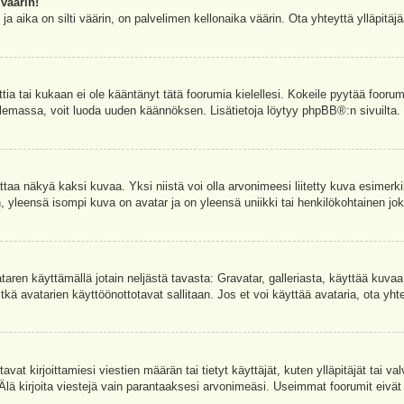
väärin!
a aika on silti väärin, on palvelimen kellonaika väärin. Ota yhteyttä ylläpitä
ettia tai kukaan ei ole kääntänyt tätä foorumia kielellesi. Kokeile pyytää foorum
e olemassa, voit luoda uuden käännöksen. Lisätietoja löytyy
phpBB
®:n sivuilta.
aa näkyä kaksi kuvaa. Yksi niistä voi olla arvonimeesi liitetty kuva esimerki
, yleensä isompi kuva on avatar ja on yleensä uniikki tai henkilökohtainen joka
vataren käyttämällä jotain neljästä tavasta: Gravatar, galleriasta, käyttää kuva
kä avatarien käyttöönottotavat sallitaan. Jos et voi käyttää avataria, ota yhte
avat kirjoittamiesi viestien määrän tai tietyt käyttäjät, kuten ylläpitäjät tai 
 Älä kirjoita viestejä vain parantaaksesi arvonimeäsi. Useimmat foorumit eivät si