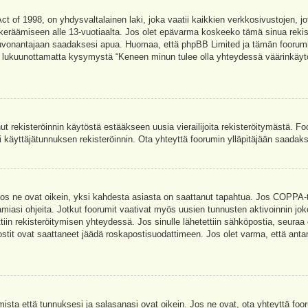
t of 1998, on yhdysvaltalainen laki, joka vaatii kaikkien verkkosivustojen, jot
jen keräämiseen alle 13-vuotiaalta. Jos olet epävarma koskeeko tämä sinua rekis
euvonantajaan saadaksesi apua. Huomaa, että phpBB Limited ja tämän foorumin 
a, lukuunottamatta kysymystä “Keneen minun tulee olla yhteydessä väärinkäytö
nut rekisteröinnin käytöstä estääkseen uusia vierailijoita rekisteröitymästä. F
asi käyttäjätunnuksen rekisteröinnin. Ota yhteyttä foorumin ylläpitäjään saadak
Jos ne ovat oikein, yksi kahdesta asiasta on saattanut tapahtua. Jos COPPA-tuk
amiasi ohjeita. Jotkut foorumit vaativat myös uusien tunnusten aktivoinnin joko
ttiin rekisteröitymisen yhteydessä. Jos sinulle lähetettiin sähköpostia, seuraa
stit ovat saattaneet jäädä roskapostisuodattimeen. Jos olet varma, että antam
ta että tunnuksesi ja salasanasi ovat oikein. Jos ne ovat, ota yhteyttä fooru