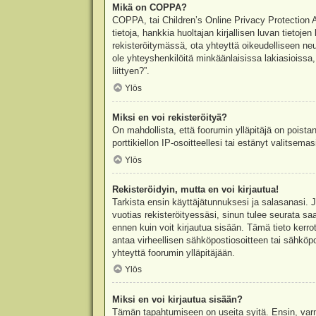
Mikä on COPPA?
COPPA, tai Children’s Online Privacy Protection Ac
tietoja, hankkia huoltajan kirjallisen luvan tieto
rekisteröitymässä, ota yhteyttä oikeudelliseen n
ole yhteyshenkilöitä minkäänlaisissa lakiasioiss
liittyen?”.
Ylös
Miksi en voi rekisteröityä?
On mahdollista, että foorumin ylläpitäjä on poista
porttikiellon IP-osoitteellesi tai estänyt valitsem
Ylös
Rekisteröidyin, mutta en voi kirjautua!
Tarkista ensin käyttäjätunnuksesi ja salasanasi. 
vuotias rekisteröityessäsi, sinun tulee seurata sa
ennen kuin voit kirjautua sisään. Tämä tieto kerro
antaa virheellisen sähköpostiosoitteen tai sähköpo
yhteyttä foorumin ylläpitäjään.
Ylös
Miksi en voi kirjautua sisään?
Tämän tapahtumiseen on useita syitä. Ensin, varmis