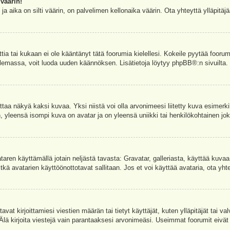
väärin!
a aika on silti väärin, on palvelimen kellonaika väärin. Ota yhteyttä ylläpitä
ettia tai kukaan ei ole kääntänyt tätä foorumia kielellesi. Kokeile pyytää foorum
e olemassa, voit luoda uuden käännöksen. Lisätietoja löytyy
phpBB
®:n sivuilta.
aa näkyä kaksi kuvaa. Yksi niistä voi olla arvonimeesi liitetty kuva esimerki
, yleensä isompi kuva on avatar ja on yleensä uniikki tai henkilökohtainen joka
vataren käyttämällä jotain neljästä tavasta: Gravatar, galleriasta, käyttää kuva
kä avatarien käyttöönottotavat sallitaan. Jos et voi käyttää avataria, ota yhte
avat kirjoittamiesi viestien määrän tai tietyt käyttäjät, kuten ylläpitäjät tai 
 Älä kirjoita viestejä vain parantaaksesi arvonimeäsi. Useimmat foorumit eivät si