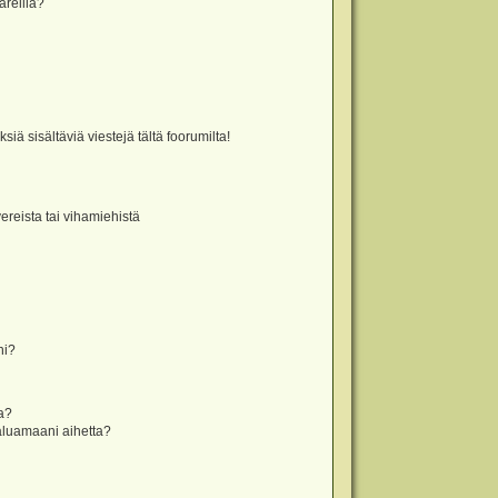
äreillä?
iä sisältäviä viestejä tältä foorumilta!
vereista tai vihamiehistä
ni?
la?
aluamaani aihetta?