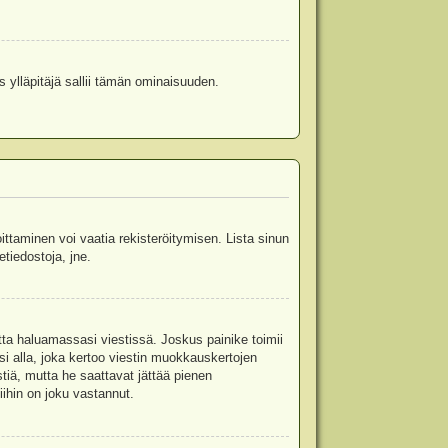
s ylläpitäjä sallii tämän ominaisuuden.
oittaminen voi vaatia rekisteröitymisen. Lista sinun
etiedostoja, jne.
etta haluamassasi viestissä. Joskus painike toimii
isi alla, joka kertoo viestin muokkauskertojen
tiä, mutta he saattavat jättää pienen
ihin on joku vastannut.