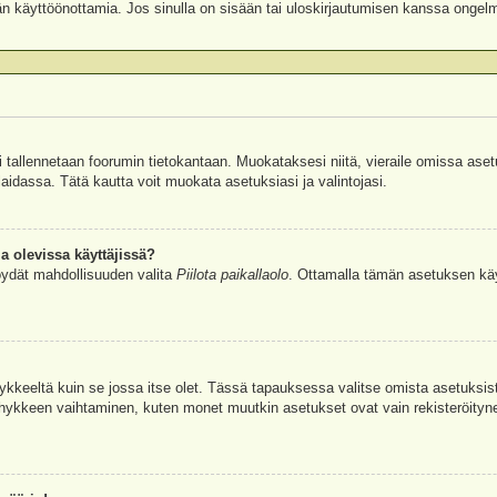
äjän käyttöönottamia. Jos sinulla on sisään tai uloskirjautumisen kanssa ongel
si tallennetaan foorumin tietokantaan. Muokataksesi niitä, vieraile omissa aset
aidassa. Tätä kautta voit muokata asetuksiasi ja valintojasi.
a olevissa käyttäjissä?
öydät mahdollisuuden valita
Piilota paikallaolo
. Ottamalla tämän asetuksen käyttö
hykkeeltä kuin se jossa itse olet. Tässä tapauksessa valitse omista asetuksi
kkeen vaihtaminen, kuten monet muutkin asetukset ovat vain rekisteröityneille