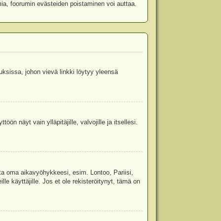
mia, foorumin evästeiden poistaminen voi auttaa.
uksissa, johon vievä linkki löytyy yleensä
ön näyt vain ylläpitäjille, valvojille ja itsellesi.
sta oma aikavyöhykkeesi, esim. Lontoo, Pariisi,
 käyttäjille. Jos et ole rekisteröitynyt, tämä on