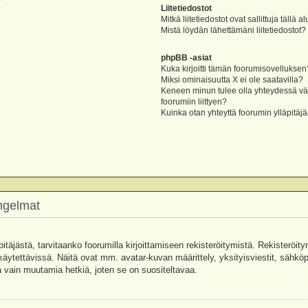
?
Liitetiedostot
Mitkä liitetiedostot ovat sallittuja tällä a
Mistä löydän lähettämäni liitetiedostot?
phpBB -asiat
Kuka kirjoitti tämän foorumisovelluksen
Miksi ominaisuutta X ei ole saatavilla?
Keneen minun tulee olla yhteydessä vää
foorumiin liittyen?
Kuinka otan yhteyttä foorumin ylläpitäj
ongelmat
pitäjästä, tarvitaanko foorumilla kirjoittamiseen rekisteröitymistä. Rekisteröity
käytettävissä. Näitä ovat mm. avatar-kuvan määrittely, yksityisviestit, sähköpo
 vain muutamia hetkiä, joten se on suositeltavaa.