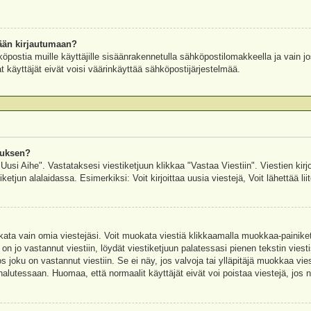
ään kirjautumaan?
köpostia muille käyttäjille sisäänrakennetulla sähköpostilomakkeella ja vain jo
 käyttäjät eivät voisi väärinkäyttää sähköpostijärjestelmää.
auksen?
"Uusi Aihe". Vastataksesi viestiketjuun klikkaa "Vastaa Viestiin". Viestien kirj
ketjun alalaidassa. Esimerkiksi: Voit kirjoittaa uusia viestejä, Voit lähettää liit
uokata vain omia viestejäsi. Voit muokata viestiä klikkaamalla muokkaa-painik
 on jo vastannut viestiin, löydät viestiketjuun palatessasi pienen tekstin viest
oku on vastannut viestiin. Se ei näy, jos valvoja tai ylläpitäjä muokkaa vies
utessaan. Huomaa, että normaalit käyttäjät eivät voi poistaa viestejä, jos ni