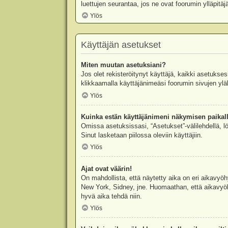
luettujen seurantaa, jos ne ovat foorumin ylläpit
Ylös
Käyttäjän asetukset
Miten muutan asetuksiani?
Jos olet rekisteröitynyt käyttäjä, kaikki asetukse
klikkaamalla käyttäjänimeäsi foorumin sivujen yläl
Ylös
Kuinka estän käyttäjänimeni näkymisen paikall
Omissa asetuksissasi, “Asetukset”-välilehdellä, l
Sinut lasketaan piilossa oleviin käyttäjiin.
Ylös
Ajat ovat väärin!
On mahdollista, että näytetty aika on eri aikavyö
New York, Sidney, jne. Huomaathan, että aikavyöhy
hyvä aika tehdä niin.
Ylös