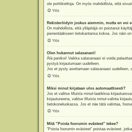
ole porttikieltoja. On myös mahdollista, että sivu
Ylös
Rekisteröidyin joskus aiemmin, mutta en voi e
On mahdollista, että ylläpitäjä on poistanut käyttä
pienentääkseen tietokantansa kokoa. Jos näin on k
Ylös
Olen hukannut salasanani!
Älä panikoi! Vaikka salasanaasi ei voida palauttaa
pystyä kirjautumaan uudelleen.
Jos et pysty asettamaan salasanaasi uudelleen, ot
Ylös
Miksi minut kirjataan ulos automaattisesti?
Jos et valitse
Muista minut
-laatikkoa kirjautuess
kirjautuneena, valitse
Muista minut
-valinta kirjau
tietokoneluokassa. Jos et näe tätä valintaa, foor
Ylös
Mitä “Poista foorumin evästeet” tekee?
“Poista foorumin evästeet” poistaa evästeet, jotka