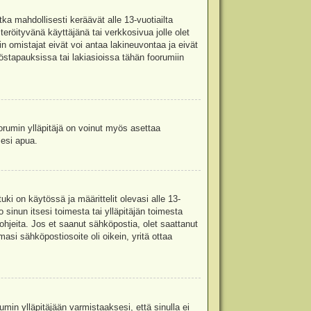
ka mahdollisesti keräävät alle 13-vuotiailta
teröityvänä käyttäjänä tai verkkosivua jolle olet
omistajat eivät voi antaa lakineuvontaa ja eivät
stapauksissa tai lakiasioissa tähän foorumiin
oorumin ylläpitäjä on voinut myös asettaa
sesi apua.
i on käytössä ja määrittelit olevasi alle 13-
 sinun itsesi toimesta tai ylläpitäjän toimesta
 ohjeita. Jos et saanut sähköpostia, olet saattanut
asi sähköpostiosoite oli oikein, yritä ottaa
min ylläpitäjään varmistaaksesi, että sinulla ei