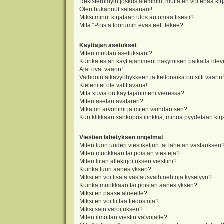
Rekisteröidyin joskus aiemmin, mutta en voi enää kir
Olen hukannut salasanani!
Miksi minut kirjataan ulos automaattisesti?
Mitä “Poista foorumin evästeet” tekee?
Käyttäjän asetukset
Miten muutan asetuksiani?
Kuinka estän käyttäjänimeni näkymisen paikalla olevi
Ajat ovat väärin!
Vaihdoin aikavyöhykkeen ja kellonaika on silti väärin!
Kieleni ei ole valittavana!
Mitä kuvia on käyttäjänimeni vieressä?
Miten asetan avataren?
Mikä on arvonimi ja miten vaihdan sen?
Kun klikkaan sähköpostilinkkiä, minua pyydetään ki
Viestien lähetyksen ongelmat
Miten luon uuden viestiketjun tai lähetän vastauksen
Miten muokkaan tai poistan viestejä?
Miten liitän allekirjoituksen viestiini?
Kuinka luon äänestyksen?
Miksi en voi lisätä vastausvaihtoehtoja kyselyyn?
Kuinka muokkaan tai poistan äänestyksen?
Miksi en pääse alueelle?
Miksi en voi liittää tiedostoja?
Miksi sain varoituksen?
Miten ilmoitan viestin valvojalle?