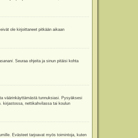
eivät ole kirjoittaneet pitkään aikaan
asanani
. Seuraa ohjeita ja sinun pitäisi kohta
uita väärinkäyttämästä tunnuksiasi. Pysyäksesi
. kirjastossa, nettikahvilassa tai koulun
umille. Evästeet tarjoavat myös toimintoja, kuten