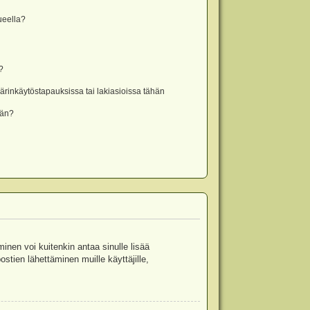
lueella?
?
rinkäytöstapauksissa tai lakiasioissa tähän
ään?
minen voi kuitenkin antaa sinulle lisää
stien lähettäminen muille käyttäjille,