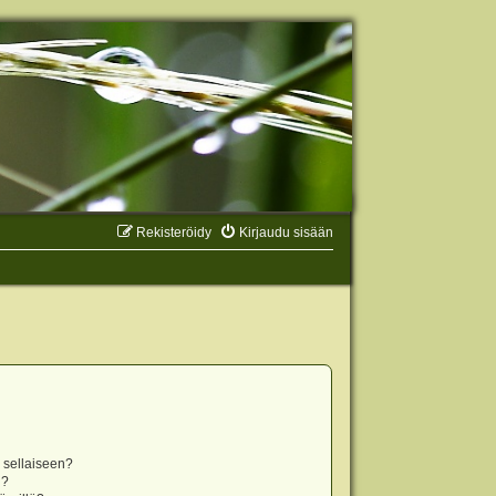
Rekisteröidy
Kirjaudu sisään
n sellaiseen?
i?