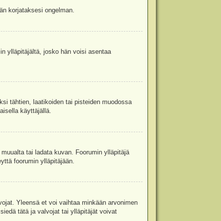
jään korjataksesi ongelman.
in ylläpitäjältä, josko hän voisi asentaa
ksi tähtien, laatikoiden tai pisteiden muodossa
isella käyttäjällä.
a muualta tai ladata kuvan. Foorumin ylläpitäjä
yttä foorumin ylläpitäjään.
valvojat. Yleensä et voi vaihtaa minkään arvonimen
edä tätä ja valvojat tai ylläpitäjät voivat