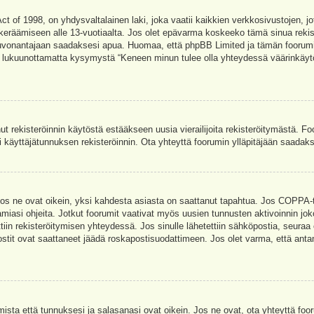
t of 1998, on yhdysvaltalainen laki, joka vaatii kaikkien verkkosivustojen, jot
jen keräämiseen alle 13-vuotiaalta. Jos olet epävarma koskeeko tämä sinua rekis
euvonantajaan saadaksesi apua. Huomaa, että phpBB Limited ja tämän foorumin 
a, lukuunottamatta kysymystä “Keneen minun tulee olla yhteydessä väärinkäytö
nut rekisteröinnin käytöstä estääkseen uusia vierailijoita rekisteröitymästä. F
asi käyttäjätunnuksen rekisteröinnin. Ota yhteyttä foorumin ylläpitäjään saadak
Jos ne ovat oikein, yksi kahdesta asiasta on saattanut tapahtua. Jos COPPA-tuk
amiasi ohjeita. Jotkut foorumit vaativat myös uusien tunnusten aktivoinnin joko
ttiin rekisteröitymisen yhteydessä. Jos sinulle lähetettiin sähköpostia, seuraa
stit ovat saattaneet jäädä roskapostisuodattimeen. Jos olet varma, että antam
ta että tunnuksesi ja salasanasi ovat oikein. Jos ne ovat, ota yhteyttä fooru