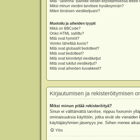
Mitä “Tallenna”-painike viestin kirjoittamisessa tekee
Miksi minun viestini tarvitsee hyväksynnän?
Miten tönäisen viestiketjuani?
Muotoilu ja aiheiden tyypit
Mikä on BBCode?
Onko HTML sallittu?
Mitä ovat hymiöt?
Voinko lähettää kuvia?
Mitä ovat globaalit tiedotteet?
Mitä ovat tiedotteet?
Mitä ovat kiinnitetyt viestiketjut
Mitä ovat lukitut viestiketjut?
Mitä ovat aiheiden kuvakkeet?
Kirjautumisen ja rekisteröitymisen 
Miksi minun pitää rekisteröityä?
Sinun ei välttämättä tarvitse, riippuu foorumin yllä
ominaisuuksia käyttöön, jotka eivät ole vieraiden 
käyttäjäryhmien jäsenyys jne. Siihen menee aikaa
Ylös