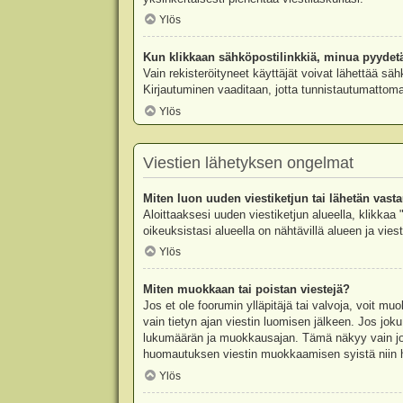
Ylös
Kun klikkaan sähköpostilinkkiä, minua pyydet
Vain rekisteröityneet käyttäjät voivat lähettää säh
Kirjautuminen vaaditaan, jotta tunnistautumattomat
Ylös
Viestien lähetyksen ongelmat
Miten luon uuden viestiketjun tai lähetän vast
Aloittaaksesi uuden viestiketjun alueella, klikkaa 
oikeuksistasi alueella on nähtävillä alueen ja viesti
Ylös
Miten muokkaan tai poistan viestejä?
Jos et ole foorumin ylläpitäjä tai valvoja, voit m
vain tietyn ajan viestin luomisen jälkeen. Jos joku
lukumäärän ja muokkausajan. Tämä näkyy vain jos j
huomautuksen viestin muokkaamisen syistä niin hal
Ylös