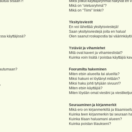
jautua sisään?!
Miksi jotkut käyttäjäryhmät näkyvät eri v
Mikä on “oletusryhmä”?
Mikä on “Tiimi” linkki?
Yksityisviestit
En voi lähettää yksityisviestejä!
Saan yksityisviestejä joita en halua!
ssa käyttäjissä?
Olen saanut roskapostia tai väärinkäytöks
Ystävät ja vihamiehet
Mitä ovat kaveri ja vihamieslistat?
Kuinka voin lisätä / poistaa käyttäjiä ka
rjautumaan?
Foorumilta hakeminen
Miten etsin alueelta tai alueilta?
Miksi hakuni ei löytänyt mitään?
Miksi haku johti tyhjään sivuun!?
?
Miten etsin käyttäjiä?
Miten löydän omat viestini ja viestiketju
Seuraaminen ja kirjanmerkit
Mikä ero on kirjanmerkillä ja tilaamisel
Kuinka teen kirjanmerkin tai seuraan h
Kuinka tilaan haluamani alueen?
Kuinka poistan tilaukseni?