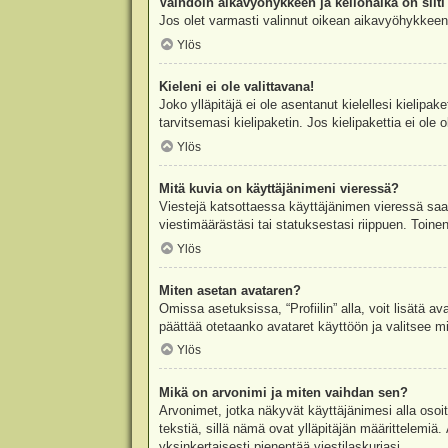
Vaihdoin aikavyöhykkeen ja kellonaika on silti 
Jos olet varmasti valinnut oikean aikavyöhykkeen j
Ylös
Kieleni ei ole valittavana!
Joko ylläpitäjä ei ole asentanut kielellesi kielipak
tarvitsemasi kielipaketin. Jos kielipakettia ei ol
Ylös
Mitä kuvia on käyttäjänimeni vieressä?
Viestejä katsottaessa käyttäjänimen vieressä saatt
viestimäärästäsi tai statuksestasi riippuen. Toinen
Ylös
Miten asetan avataren?
Omissa asetuksissa, “Profiilin” alla, voit lisätä a
päättää otetaanko avataret käyttöön ja valitsee mit
Ylös
Mikä on arvonimi ja miten vaihdan sen?
Arvonimet, jotka näkyvät käyttäjänimesi alla osoitt
tekstiä, sillä nämä ovat ylläpitäjän määrittelemiä.
yksinkertaisesti pienentää viestilaskuriasi.