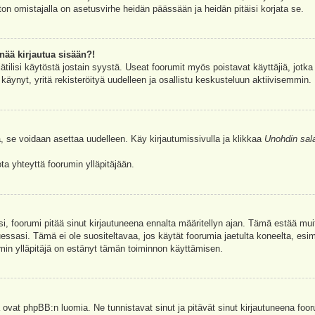
ston omistajalla on asetusvirhe heidän päässään ja heidän pitäisi korjata se.
nää kirjautua sisään?!
jätilisi käytöstä jostain syystä. Useat foorumit myös poistavat käyttäjiä, jotka 
äynyt, yritä rekisteröityä uudelleen ja osallistu keskusteluun aktiivisemmin.
, se voidaan asettaa uudelleen. Käy kirjautumissivulla ja klikkaa
Unohdin sal
a yhteyttä foorumin ylläpitäjään.
asi, foorumi pitää sinut kirjautuneena ennalta määritellyn ajan. Tämä estää m
tuessasi. Tämä ei ole suositeltavaa, jos käytät foorumia jaetulta koneelta, esim
umin ylläpitäjä on estänyt tämän toiminnon käyttämisen.
 ovat phpBB:n luomia. Ne tunnistavat sinut ja pitävät sinut kirjautuneena foor