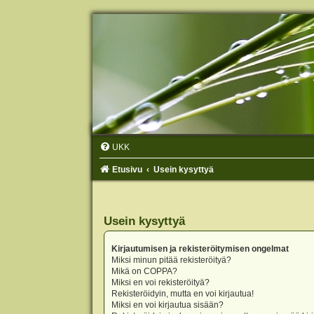
UKK
Etusivu
Usein kysyttyä
Usein kysyttyä
Kirjautumisen ja rekisteröitymisen ongelmat
Miksi minun pitää rekisteröityä?
Mikä on COPPA?
Miksi en voi rekisteröityä?
Rekisteröidyin, mutta en voi kirjautua!
Miksi en voi kirjautua sisään?