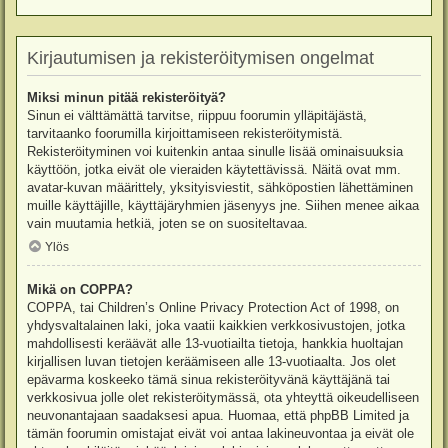
Kirjautumisen ja rekisteröitymisen ongelmat
Miksi minun pitää rekisteröityä?
Sinun ei välttämättä tarvitse, riippuu foorumin ylläpitäjästä,
tarvitaanko foorumilla kirjoittamiseen rekisteröitymistä.
Rekisteröityminen voi kuitenkin antaa sinulle lisää ominaisuuksia
käyttöön, jotka eivät ole vieraiden käytettävissä. Näitä ovat mm.
avatar-kuvan määrittely, yksityisviestit, sähköpostien lähettäminen
muille käyttäjille, käyttäjäryhmien jäsenyys jne. Siihen menee aikaa
vain muutamia hetkiä, joten se on suositeltavaa.
Ylös
Mikä on COPPA?
COPPA, tai Children’s Online Privacy Protection Act of 1998, on
yhdysvaltalainen laki, joka vaatii kaikkien verkkosivustojen, jotka
mahdollisesti keräävät alle 13-vuotiailta tietoja, hankkia huoltajan
kirjallisen luvan tietojen keräämiseen alle 13-vuotiaalta. Jos olet
epävarma koskeeko tämä sinua rekisteröityvänä käyttäjänä tai
verkkosivua jolle olet rekisteröitymässä, ota yhteyttä oikeudelliseen
neuvonantajaan saadaksesi apua. Huomaa, että phpBB Limited ja
tämän foorumin omistajat eivät voi antaa lakineuvontaa ja eivät ole