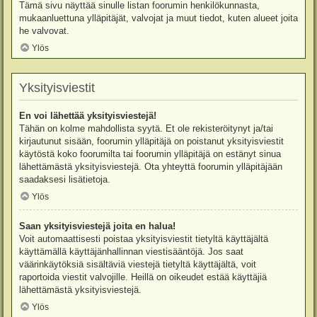
Tämä sivu näyttää sinulle listan foorumin henkilökunnasta,
mukaanluettuna ylläpitäjät, valvojat ja muut tiedot, kuten alueet joita
he valvovat.
Ylös
Yksityisviestit
En voi lähettää yksityisviestejä!
Tähän on kolme mahdollista syytä. Et ole rekisteröitynyt ja/tai
kirjautunut sisään, foorumin ylläpitäjä on poistanut yksityisviestit
käytöstä koko foorumilta tai foorumin ylläpitäjä on estänyt sinua
lähettämästä yksityisviestejä. Ota yhteyttä foorumin ylläpitäjään
saadaksesi lisätietoja.
Ylös
Saan yksityisviestejä joita en halua!
Voit automaattisesti poistaa yksityisviestit tietyltä käyttäjältä
käyttämällä käyttäjänhallinnan viestisääntöjä. Jos saat
väärinkäytöksiä sisältäviä viestejä tietyltä käyttäjältä, voit
raportoida viestit valvojille. Heillä on oikeudet estää käyttäjiä
lähettämästä yksityisviestejä.
Ylös