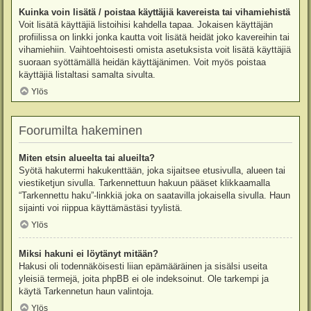
Kuinka voin lisätä / poistaa käyttäjiä kavereista tai vihamiehistä
Voit lisätä käyttäjiä listoihisi kahdella tapaa. Jokaisen käyttäjän
profiilissa on linkki jonka kautta voit lisätä heidät joko kavereihin tai
vihamiehiin. Vaihtoehtoisesti omista asetuksista voit lisätä käyttäjiä
suoraan syöttämällä heidän käyttäjänimen. Voit myös poistaa
käyttäjiä listaltasi samalta sivulta.
Ylös
Foorumilta hakeminen
Miten etsin alueelta tai alueilta?
Syötä hakutermi hakukenttään, joka sijaitsee etusivulla, alueen tai
viestiketjun sivulla. Tarkennettuun hakuun pääset klikkaamalla
“Tarkennettu haku”-linkkiä joka on saatavilla jokaisella sivulla. Haun
sijainti voi riippua käyttämästäsi tyylistä.
Ylös
Miksi hakuni ei löytänyt mitään?
Hakusi oli todennäköisesti liian epämääräinen ja sisälsi useita
yleisiä termejä, joita phpBB ei ole indeksoinut. Ole tarkempi ja
käytä Tarkennetun haun valintoja.
Ylös