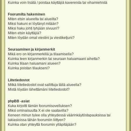
Kuinka voin lisätä / poistaa käyttäjiä kavereista tai vihamiehistä
Foorumilta hakeminen
Miten etsin alueelta tai alueilta?
Miksi hakuni ei löytänyt mitään?
Miksi haku johti tyhjään sivuun!?
Miten etsin käyttäjiä?
Miten löydän omat viestini ja viestiketjuni?
Seuraaminen ja kirjanmerkit
Mikä ero on kirjanmerkillä ja tilaamisella?
Kuinka teen kirjanmerkin tai seuraan haluamaani aihetta?
Kuinka tilaan haluamani alueen?
Kuinka poistan tilaukseni?
Liitetiedostot
Mitkä liitetiedostot ovat sallittuja tällä alueella?
Mistä löydän lähettämäni liitetiedostot?
phpBB -asiat
Kuka kirjoitti tämän foorumisovelluksen?
Miksi ominaisuutta X ei ole saatavilla?
Keneen minun tulee olla yhteydessä väärinkäytöstapauksissa tai
lakiasioissa tähän foorumiin liittyen?
Kuinka otan yhteyttä foorumin ylläpitäjään?