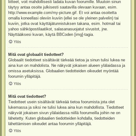
liitteet, voit mahdollisesti ladata kuvan foorumille. Muutoin sinun
täytyy antaa osoite julkisesti saatavilla olevaan kuvaan, esim.
http://www.example.com/my-picture.gif. Et voi antaa osoitetta
omalla koneellasi oleviin kuviin (ellei se ole yleinen palvelin) tai
kuviin, jotka ovat käyttäjätunnistuksen takana, esim. hotmail tai
yahoo sähköpostilaatikot, salasanasuojatut sivustot, jne.
Näyttääksesi kuvan, käytä BBCoden [img]-tagia.
Ylös
Mitä ovat globaalit tiedotteet?
Globaalit tiedotteet sisältävät tärkeää tietoa ja sinun tulisi lukea ne
aina kun on mahdolista. Ne näkyvät jokaisen alueen ylälaidassa ja
omissa asetuksissa. Globaalien tiedotteiden oikeudet myöntää
foorumin ylläpitäjä.
Ylös
Mitä ovat tiedotteet?
Tiedotteet usein sisältävät tärkeää tietoa foorumista jota olet
lukemassa ja siksi ne tulisi lukea aina kun mahdollista. Tiedotteet
näkyvät jokaisen sivun ylälaidassa niillä foorumeilla joihin ne on
lähetetty. Kuten globaalien tiedotteiden kohdalla, tiedotteiden
lähettämisen oikeudet antaa foorumin ylläpitäjä.
Ylös