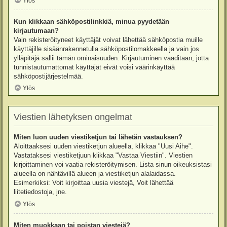
Ylös
Kun klikkaan sähköpostilinkkiä, minua pyydetään
kirjautumaan?
Vain rekisteröityneet käyttäjät voivat lähettää sähköpostia muille
käyttäjille sisäänrakennetulla sähköpostilomakkeella ja vain jos
ylläpitäjä sallii tämän ominaisuuden. Kirjautuminen vaaditaan, jotta
tunnistautumattomat käyttäjät eivät voisi väärinkäyttää
sähköpostijärjestelmää.
Ylös
Viestien lähetyksen ongelmat
Miten luon uuden viestiketjun tai lähetän vastauksen?
Aloittaaksesi uuden viestiketjun alueella, klikkaa "Uusi Aihe".
Vastataksesi viestiketjuun klikkaa "Vastaa Viestiin". Viestien
kirjoittaminen voi vaatia rekisteröitymisen. Lista sinun oikeuksistasi
alueella on nähtävillä alueen ja viestiketjun alalaidassa.
Esimerkiksi: Voit kirjoittaa uusia viestejä, Voit lähettää
liitetiedostoja, jne.
Ylös
Miten muokkaan tai poistan viestejä?