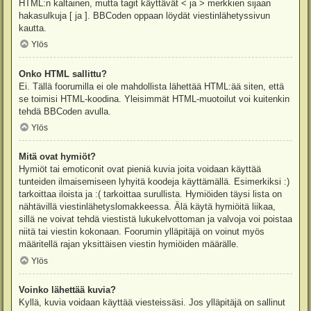
HTML:n kaltainen, mutta tagit käyttävät < ja > merkkien sijaan
hakasulkuja [ ja ]. BBCoden oppaan löydät viestinlähetyssivun
kautta.
Ylös
Onko HTML sallittu?
Ei. Tällä foorumilla ei ole mahdollista lähettää HTML:ää siten, että
se toimisi HTML-koodina. Yleisimmät HTML-muotoilut voi kuitenkin
tehdä BBCoden avulla.
Ylös
Mitä ovat hymiöt?
Hymiöt tai emoticonit ovat pieniä kuvia joita voidaan käyttää
tunteiden ilmaisemiseen lyhyitä koodeja käyttämällä. Esimerkiksi :)
tarkoittaa iloista ja :( tarkoittaa surullista. Hymiöiden täysi lista on
nähtävillä viestinlähetyslomakkeessa. Älä käytä hymiöitä liikaa,
sillä ne voivat tehdä viestistä lukukelvottoman ja valvoja voi poistaa
niitä tai viestin kokonaan. Foorumin ylläpitäjä on voinut myös
määritellä rajan yksittäisen viestin hymiöiden määrälle.
Ylös
Voinko lähettää kuvia?
Kyllä, kuvia voidaan käyttää viesteissäsi. Jos ylläpitäjä on sallinut