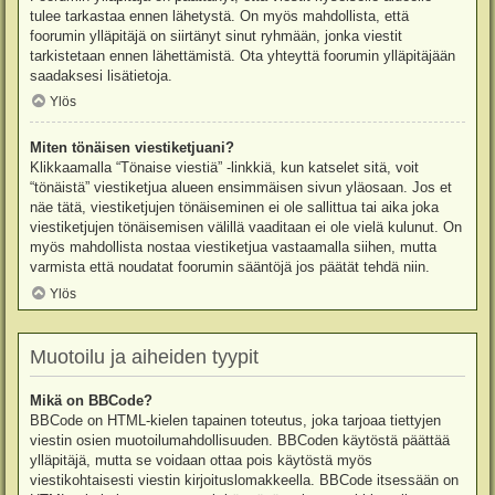
tulee tarkastaa ennen lähetystä. On myös mahdollista, että
foorumin ylläpitäjä on siirtänyt sinut ryhmään, jonka viestit
tarkistetaan ennen lähettämistä. Ota yhteyttä foorumin ylläpitäjään
saadaksesi lisätietoja.
Ylös
Miten tönäisen viestiketjuani?
Klikkaamalla “Tönaise viestiä” -linkkiä, kun katselet sitä, voit
“tönäistä” viestiketjua alueen ensimmäisen sivun yläosaan. Jos et
näe tätä, viestiketjujen tönäiseminen ei ole sallittua tai aika joka
viestiketjujen tönäisemisen välillä vaaditaan ei ole vielä kulunut. On
myös mahdollista nostaa viestiketjua vastaamalla siihen, mutta
varmista että noudatat foorumin sääntöjä jos päätät tehdä niin.
Ylös
Muotoilu ja aiheiden tyypit
Mikä on BBCode?
BBCode on HTML-kielen tapainen toteutus, joka tarjoaa tiettyjen
viestin osien muotoilumahdollisuuden. BBCoden käytöstä päättää
ylläpitäjä, mutta se voidaan ottaa pois käytöstä myös
viestikohtaisesti viestin kirjoituslomakkeella. BBCode itsessään on