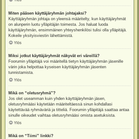
Ylös
Miten pääsen käyttäjäryhmän johtajaksi?
Käyttäjäryhmän johtaja on yleensä määritelty, kun käyttäjäryhmät
on alunperin luotu ylläpitäjän toimesta. Jos haluat luoda
käyttäjäryhmän, ensimmäinen yhteyshenkilösi tulisi olla ylläpitäjä.
Kokeile yksityisviestin lähettämistä.
Ylös
Miksi jotkut käyttäjäryhmät näkyvät eri väreillä?
Foorumin ylläpitäjä voi määritellä tietyn käyttäjäryhmän jäsenille
värin joka helpottaa kyseisen käyttäjäryhmän jäsenten
tunnistamista.
Ylös
Mikä on “oletusryhmä”?
Jos olet useamman kuin yhden käyttäjäryhmän jäsen,
oletusryhmääsi käytetään määriteltäessä sinun kohdallasi
käytettävää ryhmäväriä ja titteliä. Foorumin ylläpitäjä saattaa antaa
sinulle oikeudet vaihtaa oletusryhmääsi omista asetuksista.
Ylös
Mikä on “Tiimi” linkki?