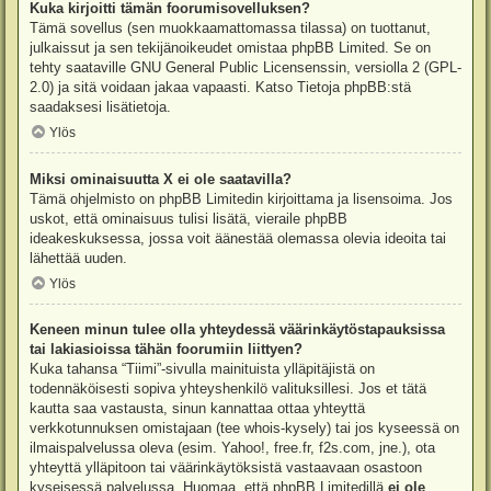
Kuka kirjoitti tämän foorumisovelluksen?
Tämä sovellus (sen muokkaamattomassa tilassa) on tuottanut,
julkaissut ja sen tekijänoikeudet omistaa
phpBB Limited
. Se on
tehty saataville GNU General Public Licensenssin, versiolla 2 (GPL-
2.0) ja sitä voidaan jakaa vapaasti. Katso
Tietoja phpBB:stä
saadaksesi lisätietoja.
Ylös
Miksi ominaisuutta X ei ole saatavilla?
Tämä ohjelmisto on phpBB Limitedin kirjoittama ja lisensoima. Jos
uskot, että ominaisuus tulisi lisätä, vieraile
phpBB
ideakeskuksessa
, jossa voit äänestää olemassa olevia ideoita tai
lähettää uuden.
Ylös
Keneen minun tulee olla yhteydessä väärinkäytöstapauksissa
tai lakiasioissa tähän foorumiin liittyen?
Kuka tahansa “Tiimi”-sivulla mainituista ylläpitäjistä on
todennäköisesti sopiva yhteyshenkilö valituksillesi. Jos et tätä
kautta saa vastausta, sinun kannattaa ottaa yhteyttä
verkkotunnuksen omistajaan (tee
whois-kysely
) tai jos kyseessä on
ilmaispalvelussa oleva (esim. Yahoo!, free.fr, f2s.com, jne.), ota
yhteyttä ylläpitoon tai väärinkäytöksistä vastaavaan osastoon
kyseisessä palvelussa. Huomaa, että phpBB Limitedillä
ei ole