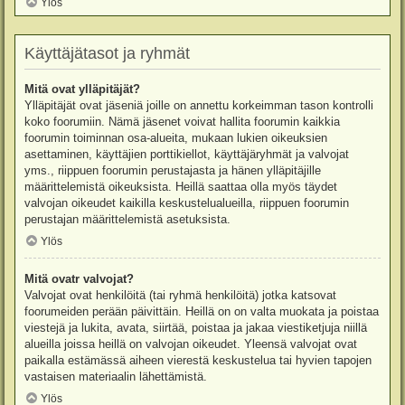
Ylös
Käyttäjätasot ja ryhmät
Mitä ovat ylläpitäjät?
Ylläpitäjät ovat jäseniä joille on annettu korkeimman tason kontrolli
koko foorumiin. Nämä jäsenet voivat hallita foorumin kaikkia
foorumin toiminnan osa-alueita, mukaan lukien oikeuksien
asettaminen, käyttäjien porttikiellot, käyttäjäryhmät ja valvojat
yms., riippuen foorumin perustajasta ja hänen ylläpitäjille
määrittelemistä oikeuksista. Heillä saattaa olla myös täydet
valvojan oikeudet kaikilla keskustelualueilla, riippuen foorumin
perustajan määrittelemistä asetuksista.
Ylös
Mitä ovatr valvojat?
Valvojat ovat henkilöitä (tai ryhmä henkilöitä) jotka katsovat
foorumeiden perään päivittäin. Heillä on on valta muokata ja poistaa
viestejä ja lukita, avata, siirtää, poistaa ja jakaa viestiketjuja niillä
alueilla joissa heillä on valvojan oikeudet. Yleensä valvojat ovat
paikalla estämässä aiheen vierestä keskustelua tai hyvien tapojen
vastaisen materiaalin lähettämistä.
Ylös