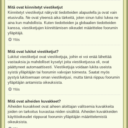
Mitä ovat kiinnitetyt viestiketjut
Kiinnitetyt viestiketjut näkyvät tiedotteiden alapuolella ja ovat vain
etusivulla. Ne ovat yleensä aika tärkeitä, joten sinun tulisi lukea ne
aina kun mahdollista. Kuten tiedotteiden ja globaalien tiedotteiden
kanssa, viestiketjujen kiinnittämisen oikeudet määrittelee foorumin
ylläpitäjä.
Ylös
Mitä ovat lukitut viestiketjut?
Lukitut viestiketjut ovat viestiketjuja, joihin ei voi enää lähettää
vastauksia ja mahdolliset kyselyt joita viestiketjussa oli, ovat
päättyneet automaattisesti. Viestiketjuja voidaan lukita useista
syistä ylläpitäjän tai foorumin valvojan toimesta. Saatat myös
pystyä lukitsemaan oman viestiketjusi, mutta tämä riippuu foorumin
ylläpitäjän antamista oikeuksista.
Ylös
Mitä ovat aiheiden kuvakkeet?
Aiheiden kuvakkeet ovat aiheen aloittajan valitsemia kuvakkeita
joiden on tarkoitus kuvastaa niiden sisältöä. Aiheiden kuvakkeiden
käyttöoikeudet riippuvat foorumin ylläpitäjän määrittelemistä
oikeuksista.