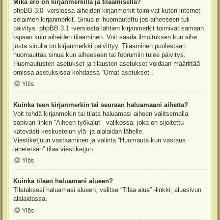
Mikä ero on kirjanmerkillä ja tilaamisella?
phpBB 3.0 -versiossa aiheiden kirjanmerkit toimivat kuten internet-
selaimen kirjanmerkit. Sinua ei huomautettu jos aiheeseen tuli
päivitys. phpBB 3.1 -versiosta lähtien kirjanmerkit toimivat samaan
tapaan kuin aiheiden tilaaminen. Voit saada ilmoituksen kun aihe
josta sinulla on kirjanmerkki päivittyy. Tilaaminen puolestaan
huomauttaa sinua kun aiheeseen tai foorumiin tulee päivitys.
Huomautusten asetukset ja tilausten asetukset voidaan määrittää
omissa asetuksissa kohdassa “Omat asetukset”.
Ylös
Kuinka teen kirjanmerkin tai seuraan haluamaani aihetta?
Voit tehdä kirjanmekin tai tilata haluamasi aiheen valitsemalla
sopivan linkin “Aiheen työkalut” -valikossa, joka on sijoitettu
kätevästi keskustelun ylä- ja alalaidan lähelle.
Viestiketjuun vastaaminen ja valinta “Huomauta kun vastaus
lähetetään” tilaa viestiketjun.
Ylös
Kuinka tilaan haluamani alueen?
Tilataksesi haluamasi alueen, valitse “Tilaa alue” -linkki, aluesivun
alalaidassa.
Ylös