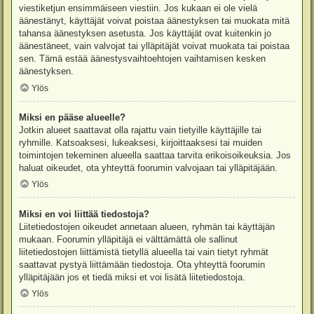
viestiketjun ensimmäiseen viestiin. Jos kukaan ei ole vielä
äänestänyt, käyttäjät voivat poistaa äänestyksen tai muokata mitä
tahansa äänestyksen asetusta. Jos käyttäjät ovat kuitenkin jo
äänestäneet, vain valvojat tai ylläpitäjät voivat muokata tai poistaa
sen. Tämä estää äänestysvaihtoehtojen vaihtamisen kesken
äänestyksen.
Ylös
Miksi en pääse alueelle?
Jotkin alueet saattavat olla rajattu vain tietyille käyttäjille tai
ryhmille. Katsoaksesi, lukeaksesi, kirjoittaaksesi tai muiden
toimintojen tekeminen alueella saattaa tarvita erikoisoikeuksia. Jos
haluat oikeudet, ota yhteyttä foorumin valvojaan tai ylläpitäjään.
Ylös
Miksi en voi liittää tiedostoja?
Liitetiedostojen oikeudet annetaan alueen, ryhmän tai käyttäjän
mukaan. Foorumin ylläpitäjä ei välttämättä ole sallinut
liitetiedostojen liittämistä tietyllä alueella tai vain tietyt ryhmät
saattavat pystyä liittämään tiedostoja. Ota yhteyttä foorumin
ylläpitäjään jos et tiedä miksi et voi lisätä liitetiedostoja.
Ylös