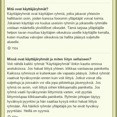
Mitä ovat käyttäjäryhmät?
Käyttäjäryhmät ovat käyttäjien ryhmiä, jotka jakavat yhteisön
hallittaviin osiin, joiden kanssa foorumin ylläpitäjät voivat toimia.
Jokainen käyttäjä voi kuulua useisiin ryhmiin ja jokaiselle ryhmälle
voidaan määritellä yksilölliset oikeudet. Tämä tarjoaa ylläpitäjille
helpon tavan muuttaa käyttäjien oikeuksia useille käyttäjille kerralla,
kuten muuttaa valvojien oikeuksia tai hallita pääsyä suljetulle
alueelle.
Ylös
Missä ovat käyttäjäryhmät ja miten liityn sellaiseen?
Voit nähdä kaikki ryhmät “Käyttäjäryhmät”-linkin kautta omissa
asetuksissa. Jos haluat liittyä yhteen, klikkaa vastaavaa painiketta.
Kaikissa ryhmissä ei kuitenkaan ole vapaata pääsyä. Jotkut ryhmät
vaativat hyväksynnän ennen kuin voit liittyä. Jotkut voivat olla
suljettuja ja joissakin voi olla jopa piilotettuja jäsenyyksiä. Jos
ryhmä on avoin, voit liittyä siihen klikkaamalla painiketta. Jos
ryhmä vaatii hyväksynnän liittymistä varten, voit pyytää
liittymislupaa klikkaamalla painiketta. Ryhmän johtajan täytyy
hyväksyä pyyntösi ja hän saattaa kysyä miksi haluat liittyä
ryhmään. Älä häiriköi ryhmän ylläpitäjiä jos he eivät hyväksy
pyyntöäsi. Heillä on syynsä.