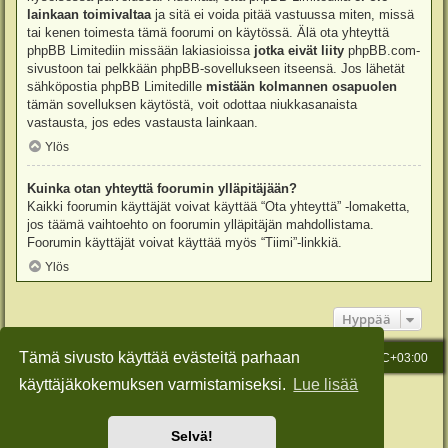
lainkaan toimivaltaa
ja sitä ei voida pitää vastuussa miten, missä
tai kenen toimesta tämä foorumi on käytössä. Älä ota yhteyttä
phpBB Limitediin missään lakiasioissa
jotka eivät liity
phpBB.com-
sivustoon tai pelkkään phpBB-sovellukseen itseensä. Jos lähetät
sähköpostia phpBB Limitedille
mistään kolmannen osapuolen
tämän sovelluksen käytöstä, voit odottaa niukkasanaista
vastausta, jos edes vastausta lainkaan.
Ylös
Kuinka otan yhteyttä foorumin ylläpitäjään?
Kaikki foorumin käyttäjät voivat käyttää “Ota yhteyttä” -lomaketta,
jos täämä vaihtoehto on foorumin ylläpitäjän mahdollistama.
Foorumin käyttäjät voivat käyttää myös “Tiimi”-linkkiä.
Ylös
Hyppää
Tämä sivusto käyttää evästeitä parhaan
Etusivu
Viesti Ylläpidolle
Kaikki ajat ovat
UTC+03:00
käyttäjäkokemuksen varmistamiseksi.
Lue lisää
Keskustelufoorumin ohjelmisto
phpBB
® Forum Software © phpBB Limited
Käännös: phpBB Suomi (lurttinen, harritapio, Pettis)
Style: Green-Style-Slim by Joyce&Luna
phpBB-Style-Design
Selvä!
Yksityisyys
|
Ehdot