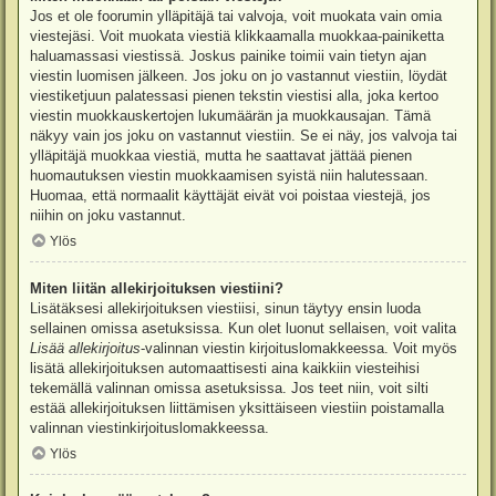
Jos et ole foorumin ylläpitäjä tai valvoja, voit muokata vain omia
viestejäsi. Voit muokata viestiä klikkaamalla muokkaa-painiketta
haluamassasi viestissä. Joskus painike toimii vain tietyn ajan
viestin luomisen jälkeen. Jos joku on jo vastannut viestiin, löydät
viestiketjuun palatessasi pienen tekstin viestisi alla, joka kertoo
viestin muokkauskertojen lukumäärän ja muokkausajan. Tämä
näkyy vain jos joku on vastannut viestiin. Se ei näy, jos valvoja tai
ylläpitäjä muokkaa viestiä, mutta he saattavat jättää pienen
huomautuksen viestin muokkaamisen syistä niin halutessaan.
Huomaa, että normaalit käyttäjät eivät voi poistaa viestejä, jos
niihin on joku vastannut.
Ylös
Miten liitän allekirjoituksen viestiini?
Lisätäksesi allekirjoituksen viestiisi, sinun täytyy ensin luoda
sellainen omissa asetuksissa. Kun olet luonut sellaisen, voit valita
Lisää allekirjoitus
-valinnan viestin kirjoituslomakkeessa. Voit myös
lisätä allekirjoituksen automaattisesti aina kaikkiin viesteihisi
tekemällä valinnan omissa asetuksissa. Jos teet niin, voit silti
estää allekirjoituksen liittämisen yksittäiseen viestiin poistamalla
valinnan viestinkirjoituslomakkeessa.
Ylös