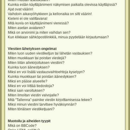
Miten muutan asetuksiani?
Kuinka estän käyttäjänimeni näkymisen paikalla olevissa käyttäjissä?
Ajat ovat väärin!
Vaihdoin aikavyöhykkeen ja kellonaika on silti väärin!
Kieleni ei ole valittavana!
Mitä kuvia on käyttäjänimeni vieressä?
Miten asetan avataren?
Mikä on arvonimi ja miten vaihdan sen?
Kun klikkaan sähköpostilinkkiä, minua pyydetään kirjautumaan?
Viestien lähetyksen ongelmat
Miten luon uuden viestiketjun tai lähetän vastauksen?
Miten muokkaan tai poistan viestejä?
Miten liitän allekirjoituksen viestiini?
Kuinka luon äänestyksen?
Miksi en voi lisätä vastausvaihtoehtoja kyselyyn?
Kuinka muokkaan tai poistan äänestyksen?
Miksi en pääse alueelle?
Miksi en voi liittää tiedostoja?
Miksi sain varoituksen?
Miten ilmoitan viestin valvojalle?
Mitä “Tallenna”-painike viestin kirjoittamisessa tekee?
Miksi minun viestini tarvitsee hyväksynnän?
Miten tönäisen viestiketjuani?
Muotoilu ja aiheiden tyypit
Mikä on BBCode?