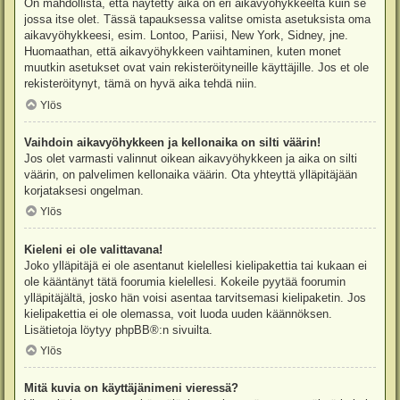
On mahdollista, että näytetty aika on eri aikavyöhykkeeltä kuin se
jossa itse olet. Tässä tapauksessa valitse omista asetuksista oma
aikavyöhykkeesi, esim. Lontoo, Pariisi, New York, Sidney, jne.
Huomaathan, että aikavyöhykkeen vaihtaminen, kuten monet
muutkin asetukset ovat vain rekisteröityneille käyttäjille. Jos et ole
rekisteröitynyt, tämä on hyvä aika tehdä niin.
Ylös
Vaihdoin aikavyöhykkeen ja kellonaika on silti väärin!
Jos olet varmasti valinnut oikean aikavyöhykkeen ja aika on silti
väärin, on palvelimen kellonaika väärin. Ota yhteyttä ylläpitäjään
korjataksesi ongelman.
Ylös
Kieleni ei ole valittavana!
Joko ylläpitäjä ei ole asentanut kielellesi kielipakettia tai kukaan ei
ole kääntänyt tätä foorumia kielellesi. Kokeile pyytää foorumin
ylläpitäjältä, josko hän voisi asentaa tarvitsemasi kielipaketin. Jos
kielipakettia ei ole olemassa, voit luoda uuden käännöksen.
Lisätietoja löytyy
phpBB
®:n sivuilta.
Ylös
Mitä kuvia on käyttäjänimeni vieressä?