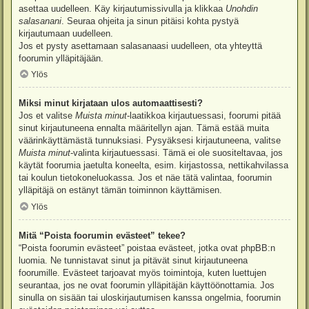
asettaa uudelleen. Käy kirjautumissivulla ja klikkaa
Unohdin
salasanani
. Seuraa ohjeita ja sinun pitäisi kohta pystyä
kirjautumaan uudelleen.
Jos et pysty asettamaan salasanaasi uudelleen, ota yhteyttä
foorumin ylläpitäjään.
Ylös
Miksi minut kirjataan ulos automaattisesti?
Jos et valitse
Muista minut
-laatikkoa kirjautuessasi, foorumi pitää
sinut kirjautuneena ennalta määritellyn ajan. Tämä estää muita
väärinkäyttämästä tunnuksiasi. Pysyäksesi kirjautuneena, valitse
Muista minut
-valinta kirjautuessasi. Tämä ei ole suositeltavaa, jos
käytät foorumia jaetulta koneelta, esim. kirjastossa, nettikahvilassa
tai koulun tietokoneluokassa. Jos et näe tätä valintaa, foorumin
ylläpitäjä on estänyt tämän toiminnon käyttämisen.
Ylös
Mitä “Poista foorumin evästeet” tekee?
“Poista foorumin evästeet” poistaa evästeet, jotka ovat phpBB:n
luomia. Ne tunnistavat sinut ja pitävät sinut kirjautuneena
foorumille. Evästeet tarjoavat myös toimintoja, kuten luettujen
seurantaa, jos ne ovat foorumin ylläpitäjän käyttöönottamia. Jos
sinulla on sisään tai uloskirjautumisen kanssa ongelmia, foorumin