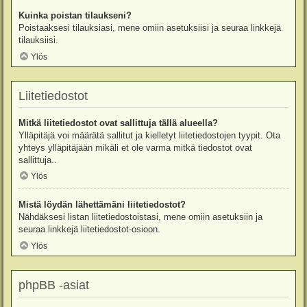
Kuinka poistan tilaukseni?
Poistaaksesi tilauksiasi, mene omiin asetuksiisi ja seuraa linkkejä
tilauksiisi.
Ylös
Liitetiedostot
Mitkä liitetiedostot ovat sallittuja tällä alueella?
Ylläpitäjä voi määrätä sallitut ja kielletyt liitetiedostojen tyypit. Ota
yhteys ylläpitäjään mikäli et ole varma mitkä tiedostot ovat
sallittuja..
Ylös
Mistä löydän lähettämäni liitetiedostot?
Nähdäksesi listan liitetiedostoistasi, mene omiin asetuksiin ja
seuraa linkkejä liitetiedostot-osioon.
Ylös
phpBB -asiat