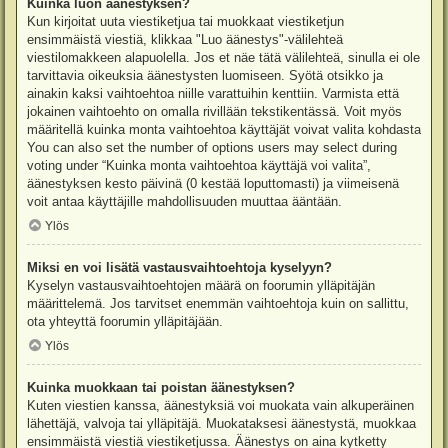
Kuinka luon äänestyksen?
Kun kirjoitat uuta viestiketjua tai muokkaat viestiketjun
ensimmäistä viestiä, klikkaa "Luo äänestys"-välilehteä
viestilomakkeen alapuolella. Jos et näe tätä välilehteä, sinulla ei ole
tarvittavia oikeuksia äänestysten luomiseen. Syötä otsikko ja
ainakin kaksi vaihtoehtoa niille varattuihin kenttiin. Varmista että
jokainen vaihtoehto on omalla rivillään tekstikentässä. Voit myös
määritellä kuinka monta vaihtoehtoa käyttäjät voivat valita kohdasta
You can also set the number of options users may select during
voting under “Kuinka monta vaihtoehtoa käyttäjä voi valita”,
äänestyksen kesto päivinä (0 kestää loputtomasti) ja viimeisenä
voit antaa käyttäjille mahdollisuuden muuttaa ääntään.
Ylös
Miksi en voi lisätä vastausvaihtoehtoja kyselyyn?
Kyselyn vastausvaihtoehtojen määrä on foorumin ylläpitäjän
määrittelemä. Jos tarvitset enemmän vaihtoehtoja kuin on sallittu,
ota yhteyttä foorumin ylläpitäjään.
Ylös
Kuinka muokkaan tai poistan äänestyksen?
Kuten viestien kanssa, äänestyksiä voi muokata vain alkuperäinen
lähettäjä, valvoja tai ylläpitäjä. Muokataksesi äänestystä, muokkaa
ensimmäistä viestiä viestiketjussa. Äänestys on aina kytketty