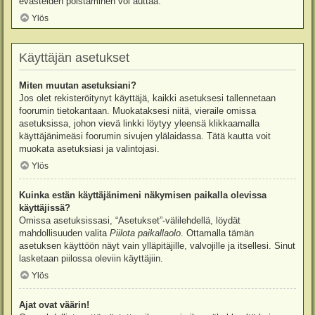
evästeiden poistaminen voi auttaa.
Ylös
Käyttäjän asetukset
Miten muutan asetuksiani?
Jos olet rekisteröitynyt käyttäjä, kaikki asetuksesi tallennetaan
foorumin tietokantaan. Muokataksesi niitä, vieraile omissa
asetuksissa, johon vievä linkki löytyy yleensä klikkaamalla
käyttäjänimeäsi foorumin sivujen ylälaidassa. Tätä kautta voit
muokata asetuksiasi ja valintojasi.
Ylös
Kuinka estän käyttäjänimeni näkymisen paikalla olevissa
käyttäjissä?
Omissa asetuksissasi, “Asetukset”-välilehdellä, löydät
mahdollisuuden valita
Piilota paikallaolo
. Ottamalla tämän
asetuksen käyttöön näyt vain ylläpitäjille, valvojille ja itsellesi. Sinut
lasketaan piilossa oleviin käyttäjiin.
Ylös
Ajat ovat väärin!