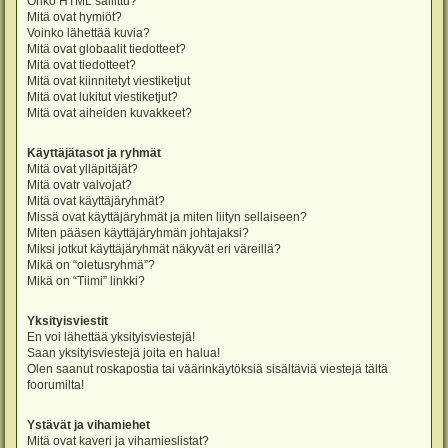
Onko HTML sallittu?
Mitä ovat hymiöt?
Voinko lähettää kuvia?
Mitä ovat globaalit tiedotteet?
Mitä ovat tiedotteet?
Mitä ovat kiinnitetyt viestiketjut
Mitä ovat lukitut viestiketjut?
Mitä ovat aiheiden kuvakkeet?
Käyttäjätasot ja ryhmät
Mitä ovat ylläpitäjät?
Mitä ovatr valvojat?
Mitä ovat käyttäjäryhmät?
Missä ovat käyttäjäryhmät ja miten liityn sellaiseen?
Miten pääsen käyttäjäryhmän johtajaksi?
Miksi jotkut käyttäjäryhmät näkyvät eri väreillä?
Mikä on “oletusryhmä”?
Mikä on “Tiimi” linkki?
Yksityisviestit
En voi lähettää yksityisviestejä!
Saan yksityisviestejä joita en halua!
Olen saanut roskapostia tai väärinkäytöksiä sisältäviä viestejä tältä
foorumilta!
Ystävät ja vihamiehet
Mitä ovat kaveri ja vihamieslistat?