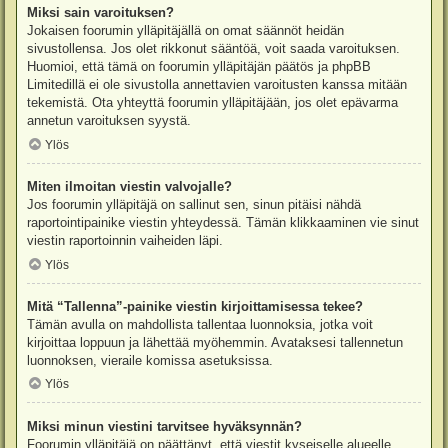
Miksi sain varoituksen?
Jokaisen foorumin ylläpitäjällä on omat säännöt heidän
sivustollensa. Jos olet rikkonut sääntöä, voit saada varoituksen.
Huomioi, että tämä on foorumin ylläpitäjän päätös ja phpBB
Limitedillä ei ole sivustolla annettavien varoitusten kanssa mitään
tekemistä. Ota yhteyttä foorumin ylläpitäjään, jos olet epävarma
annetun varoituksen syystä.
Ylös
Miten ilmoitan viestin valvojalle?
Jos foorumin ylläpitäjä on sallinut sen, sinun pitäisi nähdä
raportointipainike viestin yhteydessä. Tämän klikkaaminen vie sinut
viestin raportoinnin vaiheiden läpi.
Ylös
Mitä “Tallenna”-painike viestin kirjoittamisessa tekee?
Tämän avulla on mahdollista tallentaa luonnoksia, jotka voit
kirjoittaa loppuun ja lähettää myöhemmin. Avataksesi tallennetun
luonnoksen, vieraile komissa asetuksissa.
Ylös
Miksi minun viestini tarvitsee hyväksynnän?
Foorumin ylläpitäjä on päättänyt, että viestit kyseiselle alueelle