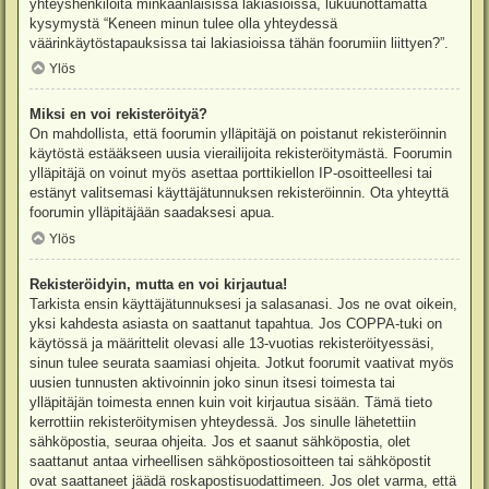
yhteyshenkilöitä minkäänlaisissa lakiasioissa, lukuunottamatta
kysymystä “Keneen minun tulee olla yhteydessä
väärinkäytöstapauksissa tai lakiasioissa tähän foorumiin liittyen?”.
Ylös
Miksi en voi rekisteröityä?
On mahdollista, että foorumin ylläpitäjä on poistanut rekisteröinnin
käytöstä estääkseen uusia vierailijoita rekisteröitymästä. Foorumin
ylläpitäjä on voinut myös asettaa porttikiellon IP-osoitteellesi tai
estänyt valitsemasi käyttäjätunnuksen rekisteröinnin. Ota yhteyttä
foorumin ylläpitäjään saadaksesi apua.
Ylös
Rekisteröidyin, mutta en voi kirjautua!
Tarkista ensin käyttäjätunnuksesi ja salasanasi. Jos ne ovat oikein,
yksi kahdesta asiasta on saattanut tapahtua. Jos COPPA-tuki on
käytössä ja määrittelit olevasi alle 13-vuotias rekisteröityessäsi,
sinun tulee seurata saamiasi ohjeita. Jotkut foorumit vaativat myös
uusien tunnusten aktivoinnin joko sinun itsesi toimesta tai
ylläpitäjän toimesta ennen kuin voit kirjautua sisään. Tämä tieto
kerrottiin rekisteröitymisen yhteydessä. Jos sinulle lähetettiin
sähköpostia, seuraa ohjeita. Jos et saanut sähköpostia, olet
saattanut antaa virheellisen sähköpostiosoitteen tai sähköpostit
ovat saattaneet jäädä roskapostisuodattimeen. Jos olet varma, että