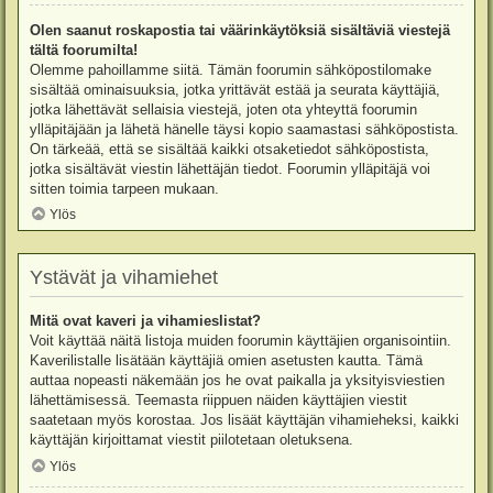
Olen saanut roskapostia tai väärinkäytöksiä sisältäviä viestejä
tältä foorumilta!
Olemme pahoillamme siitä. Tämän foorumin sähköpostilomake
sisältää ominaisuuksia, jotka yrittävät estää ja seurata käyttäjiä,
jotka lähettävät sellaisia viestejä, joten ota yhteyttä foorumin
ylläpitäjään ja lähetä hänelle täysi kopio saamastasi sähköpostista.
On tärkeää, että se sisältää kaikki otsaketiedot sähköpostista,
jotka sisältävät viestin lähettäjän tiedot. Foorumin ylläpitäjä voi
sitten toimia tarpeen mukaan.
Ylös
Ystävät ja vihamiehet
Mitä ovat kaveri ja vihamieslistat?
Voit käyttää näitä listoja muiden foorumin käyttäjien organisointiin.
Kaverilistalle lisätään käyttäjiä omien asetusten kautta. Tämä
auttaa nopeasti näkemään jos he ovat paikalla ja yksityisviestien
lähettämisessä. Teemasta riippuen näiden käyttäjien viestit
saatetaan myös korostaa. Jos lisäät käyttäjän vihamieheksi, kaikki
käyttäjän kirjoittamat viestit piilotetaan oletuksena.
Ylös