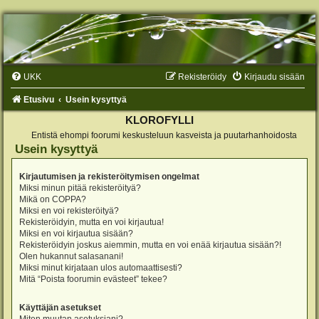
UKK
Rekisteröidy
Kirjaudu sisään
Etusivu
Usein kysyttyä
KLOROFYLLI
Entistä ehompi foorumi keskusteluun kasveista ja puutarhanhoidosta
Usein kysyttyä
Kirjautumisen ja rekisteröitymisen ongelmat
Miksi minun pitää rekisteröityä?
Mikä on COPPA?
Miksi en voi rekisteröityä?
Rekisteröidyin, mutta en voi kirjautua!
Miksi en voi kirjautua sisään?
Rekisteröidyin joskus aiemmin, mutta en voi enää kirjautua sisään?!
Olen hukannut salasanani!
Miksi minut kirjataan ulos automaattisesti?
Mitä “Poista foorumin evästeet” tekee?
Käyttäjän asetukset