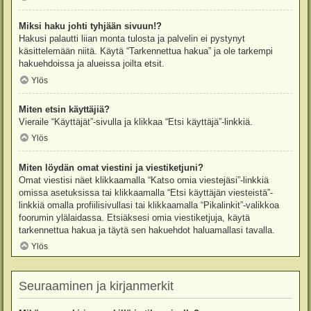
Miksi haku johti tyhjään sivuun!?
Hakusi palautti liian monta tulosta ja palvelin ei pystynyt
käsittelemään niitä. Käytä “Tarkennettua hakua” ja ole tarkempi
hakuehdoissa ja alueissa joilta etsit.
Ylös
Miten etsin käyttäjiä?
Vieraile “Käyttäjät”-sivulla ja klikkaa “Etsi käyttäjä”-linkkiä.
Ylös
Miten löydän omat viestini ja viestiketjuni?
Omat viestisi näet klikkaamalla “Katso omia viestejäsi”-linkkiä
omissa asetuksissa tai klikkaamalla “Etsi käyttäjän viesteistä”-
linkkiä omalla profiilisivullasi tai klikkaamalla “Pikalinkit”-valikkoa
foorumin ylälaidassa. Etsiäksesi omia viestiketjuja, käytä
tarkennettua hakua ja täytä sen hakuehdot haluamallasi tavalla.
Ylös
Seuraaminen ja kirjanmerkit