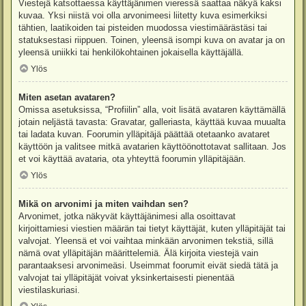
Viestejä katsottaessa käyttäjänimen vieressä saattaa näkyä kaksi
kuvaa. Yksi niistä voi olla arvonimeesi liitetty kuva esimerkiksi
tähtien, laatikoiden tai pisteiden muodossa viestimäärästäsi tai
statuksestasi riippuen. Toinen, yleensä isompi kuva on avatar ja on
yleensä uniikki tai henkilökohtainen jokaisella käyttäjällä.
Ylös
Miten asetan avataren?
Omissa asetuksissa, “Profiilin” alla, voit lisätä avataren käyttämällä
jotain neljästä tavasta: Gravatar, galleriasta, käyttää kuvaa muualta
tai ladata kuvan. Foorumin ylläpitäjä päättää otetaanko avataret
käyttöön ja valitsee mitkä avatarien käyttöönottotavat sallitaan. Jos
et voi käyttää avataria, ota yhteyttä foorumin ylläpitäjään.
Ylös
Mikä on arvonimi ja miten vaihdan sen?
Arvonimet, jotka näkyvät käyttäjänimesi alla osoittavat
kirjoittamiesi viestien määrän tai tietyt käyttäjät, kuten ylläpitäjät tai
valvojat. Yleensä et voi vaihtaa minkään arvonimen tekstiä, sillä
nämä ovat ylläpitäjän määrittelemiä. Älä kirjoita viestejä vain
parantaaksesi arvonimeäsi. Useimmat foorumit eivät siedä tätä ja
valvojat tai ylläpitäjät voivat yksinkertaisesti pienentää
viestilaskuriasi.