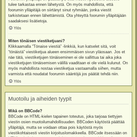
tulee tarkastaa ennen lähetystä. On myös mahdollista, että
foorumin ylläpitäjä on siirtänyt sinut ryhmään, jonka viestit
tarkistetaan ennen lähettämistä. Ota yhteyttä foorumin ylläpitäjään
saadaksesi lisätietoja.
Ylös
Miten tönäisen viestiketjuani?
Klikkaamalla “Tönaise viestiä” -linkkiä, kun katselet sitä, voit
“tönäistä” viestiketjua alueen ensimmäisen sivun yläosaan. Jos et
näe tätä, viestiketjujen tönäiseminen ei ole sallittua tai aika joka
viestiketjujen tönäisemisen välillä vaaditaan ei ole vielä kulunut. On
myös mahdollista nostaa viestiketjua vastaamalla siihen, mutta
varmista että noudatat foorumin sääntöjä jos päätät tehdä niin.
Ylös
Muotoilu ja aiheiden tyypit
Mikä on BBCode?
BBCode on HTML-kielen tapainen toteutus, joka tarjoaa tiettyjen
viestin osien muotoilumahdollisuuden. BBCoden käytöstä päättää
ylläpitäjä, mutta se voidaan ottaa pois käytöstä myös
viestikohtaisesti viestin kirjoituslomakkeella. BBCode itsessään on