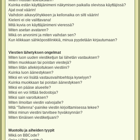
Miten muutan asetuksiani?
Kuinka estän käyttäjänimeni näkymisen paikalla olevissa käyttäjissä?
Ajat ovat väärin!
Vaihdoin aikavyöhykkeen ja kellonaika on silti väärin!
Kieleni ei ole valittavana!
Mitä kuvia on käyttäjänimeni vieressä?
Miten asetan avataren?
Mikä on arvonimi ja miten vaihdan sen?
Kun klikkaan sähköpostilinkkiä, minua pyydetään kirjautumaan?
Viestien lähetyksen ongelmat
Miten luon uuden viestiketjun tai lähetän vastauksen?
Miten muokkaan tai poistan viestejä?
Miten liitän allekirjoituksen viestiini?
Kuinka luon äänestyksen?
Miksi en voi lisätä vastausvaihtoehtoja kyselyyn?
Kuinka muokkaan tai poistan äänestyksen?
Miksi en pääse alueelle?
Miksi en voi liittää tiedostoja?
Miksi sain varoituksen?
Miten ilmoitan viestin valvojalle?
Mitä “Tallenna”-painike viestin kirjoittamisessa tekee?
Miksi minun viestini tarvitsee hyväksynnän?
Miten tönäisen viestiketjuani?
Muotoilu ja aiheiden tyypit
Mikä on BBCode?