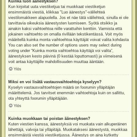
Kuinka luon äänestyksen?
Kun kirjoitat uuta viestiketjua tai muokkaat viestiketjun
ensimmäistä viestiä, klikkaa "Luo äänestys"-välilehteä
viestilomakkeen alapuolella. Jos et näe tätä välilehteä, sinulla ei ole
tarvittavia oikeuksia äänestysten luomiseen. Syötä otsikko ja
ainakin kaksi vaihtoehtoa niille varattuihin kenttiin. Varmista että
jokainen vaihtoehto on omalla rivillään tekstikentässä. Voit myös
määritellä kuinka monta vaihtoehtoa käyttäjät voivat valita kohdasta
You can also set the number of options users may select during
voting under “Kuinka monta vaihtoehtoa käyttäjä voi valita”,
äänestyksen kesto päivinä (0 kestää loputtomasti) ja viimeisenä
voit antaa käyttäjille mahdollisuuden muuttaa ääntään.
Ylös
Miksi en voi lisätä vastausvaihtoehtoja kyselyyn?
Kyselyn vastausvaihtoehtojen määrä on foorumin ylläpitäjän
määrittelemä. Jos tarvitset enemmän vaihtoehtoja kuin on sallittu,
ota yhteyttä foorumin ylläpitäjään.
Ylös
Kuinka muokkaan tai poistan äänestyksen?
Kuten viestien kanssa, äänestyksiä voi muokata vain alkuperäinen
lähettäjä, valvoja tai ylläpitäjä. Muokataksesi äänestystä, muokkaa
ensimmäistä viestiä viestiketjussa. Äänestys on aina kytketty