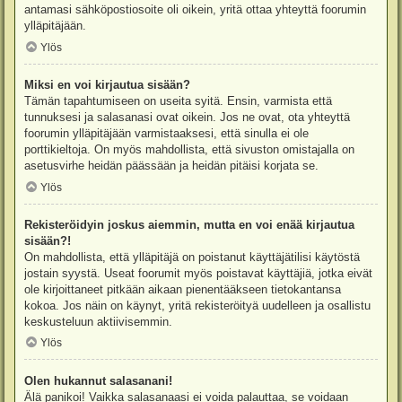
antamasi sähköpostiosoite oli oikein, yritä ottaa yhteyttä foorumin
ylläpitäjään.
Ylös
Miksi en voi kirjautua sisään?
Tämän tapahtumiseen on useita syitä. Ensin, varmista että
tunnuksesi ja salasanasi ovat oikein. Jos ne ovat, ota yhteyttä
foorumin ylläpitäjään varmistaaksesi, että sinulla ei ole
porttikieltoja. On myös mahdollista, että sivuston omistajalla on
asetusvirhe heidän päässään ja heidän pitäisi korjata se.
Ylös
Rekisteröidyin joskus aiemmin, mutta en voi enää kirjautua
sisään?!
On mahdollista, että ylläpitäjä on poistanut käyttäjätilisi käytöstä
jostain syystä. Useat foorumit myös poistavat käyttäjiä, jotka eivät
ole kirjoittaneet pitkään aikaan pienentääkseen tietokantansa
kokoa. Jos näin on käynyt, yritä rekisteröityä uudelleen ja osallistu
keskusteluun aktiivisemmin.
Ylös
Olen hukannut salasanani!
Älä panikoi! Vaikka salasanaasi ei voida palauttaa, se voidaan