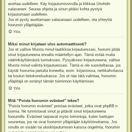
asettaa uudelleen. Käy kirjautumissivulla ja klikkaa
Unohdin
salasanani
. Seuraa ohjeita ja sinun pitäisi kohta pystyä
kirjautumaan uudelleen.
Jos et pysty asettamaan salasanaasi uudelleen, ota yhteyttä
foorumin ylläpitäjään.
Ylös
Miksi minut kirjataan ulos automaattisesti?
Jos et valitse
Muista minut
-laatikkoa kirjautuessasi, foorumi pitää
sinut kirjautuneena ennalta määritellyn ajan. Tämä estää muita
väärinkäyttämästä tunnuksiasi. Pysyäksesi kirjautuneena, valitse
Muista minut
-valinta kirjautuessasi. Tämä ei ole suositeltavaa, jos
käytät foorumia jaetulta koneelta, esim. kirjastossa, nettikahvilassa
tai koulun tietokoneluokassa. Jos et näe tätä valintaa, foorumin
ylläpitäjä on estänyt tämän toiminnon käyttämisen.
Ylös
Mitä “Poista foorumin evästeet” tekee?
“Poista foorumin evästeet” poistaa evästeet, jotka ovat phpBB:n
luomia. Ne tunnistavat sinut ja pitävät sinut kirjautuneena
foorumille. Evästeet tarjoavat myös toimintoja, kuten luettujen
seurantaa, jos ne ovat foorumin ylläpitäjän käyttöönottamia. Jos
sinulla on sisään tai uloskirjautumisen kanssa ongelmia, foorumin