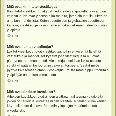
Mitä ovat kiinnitetyt viestiketjut
Kiinnitetyt viestiketjut näkyvät tiedotteiden alapuolella ja ovat vain
etusivulla. Ne ovat yleensä aika tärkeitä, joten sinun tulisi lukea ne
aina kun mahdollista. Kuten tiedotteiden ja globaalien tiedotteiden
kanssa, viestiketjujen kiinnittämisen oikeudet määrittelee foorumin
ylläpitäjä.
Ylös
Mitä ovat lukitut viestiketjut?
Lukitut viestiketjut ovat viestiketjuja, joihin ei voi enää lähettää
vastauksia ja mahdolliset kyselyt joita viestiketjussa oli, ovat
päättyneet automaattisesti. Viestiketjuja voidaan lukita useista
syistä ylläpitäjän tai foorumin valvojan toimesta. Saatat myös
pystyä lukitsemaan oman viestiketjusi, mutta tämä riippuu foorumin
ylläpitäjän antamista oikeuksista.
Ylös
Mitä ovat aiheiden kuvakkeet?
Aiheiden kuvakkeet ovat aiheen aloittajan valitsemia kuvakkeita
joiden on tarkoitus kuvastaa niiden sisältöä. Aiheiden kuvakkeiden
käyttöoikeudet riippuvat foorumin ylläpitäjän määrittelemistä
oikeuksista.