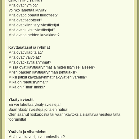
Onko HTML sallittu?
Mitä ovat hymiöt?
Voinko lähettää kuvia?
Mitä ovat globaalit tiedotteet?
Mitä ovat tiedotteet?
Mitä ovat kiinnitetyt viestiketjut
Mitä ovat lukitut viestiketjut?
Mitä ovat aiheiden kuvakkeet?
Käyttäjätasot ja ryhmät
Mitä ovat ylläpitäjät?
Mitä ovatr valvojat?
Mitä ovat käyttäjäryhmät?
Missä ovat käyttäjäryhmät ja miten liityn sellaiseen?
Miten pääsen käyttäjäryhmän johtajaksi?
Miksi jotkut käyttäjäryhmät näkyvät eri väreillä?
Mikä on “oletusryhmä”?
Mikä on “Tiimi” linkki?
Yksityisviestit
En voi lähettää yksityisviestejä!
Saan yksityisviestejä joita en halua!
Olen saanut roskapostia tai väärinkäytöksiä sisältäviä viestejä tältä
foorumilta!
Ystävät ja vihamiehet
Mitä ovat kaveri ja vihamieslistat?