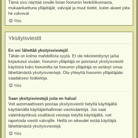
Tämä sivu näyttää sinulle listan foorumin henkilökunnasta,
mukaanluettuna ylläpitäjät, valvojat ja muut tiedot, kuten alueet joita
he valvovat.
Ylös
Yksityisviestit
En voi lähettää yksityisviestejä!
Tähän on kolme mahdollista syytä. Et ole rekisteröitynyt ja/tai
kirjautunut sisään, foorumin ylläpitäjä on poistanut yksityisviestit
käytöstä koko foorumilta tai foorumin ylläpitäjä on estänyt sinua
lähettämästä yksityisviestejä. Ota yhteyttä foorumin ylläpitäjään
saadaksesi lisätietoja.
Ylös
Saan yksityisviestejä joita en halua!
Voit automaattisesti poistaa yksityisviestit tietyltä käyttäjältä
käyttämällä käyttäjänhallinnan viestisääntöjä. Jos saat
väärinkäytöksiä sisältäviä viestejä tietyltä käyttäjältä, voit
raportoida viestit valvojille. Heillä on oikeudet estää käyttäjiä
lähettämästä yksityisviestejä.
Ylös