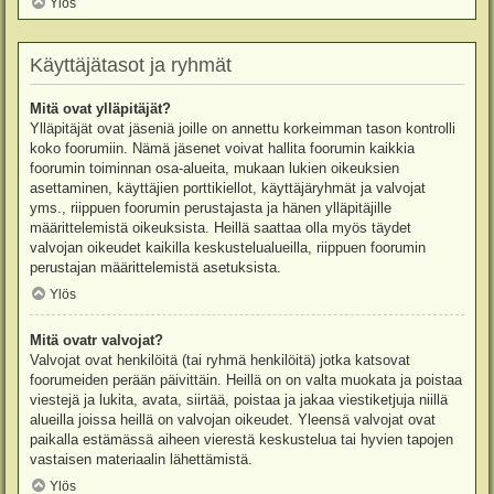
Ylös
Käyttäjätasot ja ryhmät
Mitä ovat ylläpitäjät?
Ylläpitäjät ovat jäseniä joille on annettu korkeimman tason kontrolli
koko foorumiin. Nämä jäsenet voivat hallita foorumin kaikkia
foorumin toiminnan osa-alueita, mukaan lukien oikeuksien
asettaminen, käyttäjien porttikiellot, käyttäjäryhmät ja valvojat
yms., riippuen foorumin perustajasta ja hänen ylläpitäjille
määrittelemistä oikeuksista. Heillä saattaa olla myös täydet
valvojan oikeudet kaikilla keskustelualueilla, riippuen foorumin
perustajan määrittelemistä asetuksista.
Ylös
Mitä ovatr valvojat?
Valvojat ovat henkilöitä (tai ryhmä henkilöitä) jotka katsovat
foorumeiden perään päivittäin. Heillä on on valta muokata ja poistaa
viestejä ja lukita, avata, siirtää, poistaa ja jakaa viestiketjuja niillä
alueilla joissa heillä on valvojan oikeudet. Yleensä valvojat ovat
paikalla estämässä aiheen vierestä keskustelua tai hyvien tapojen
vastaisen materiaalin lähettämistä.
Ylös