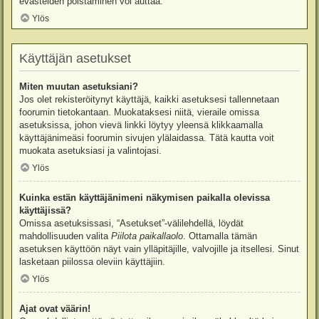
evästeiden poistaminen voi auttaa.
Ylös
Käyttäjän asetukset
Miten muutan asetuksiani?
Jos olet rekisteröitynyt käyttäjä, kaikki asetuksesi tallennetaan
foorumin tietokantaan. Muokataksesi niitä, vieraile omissa
asetuksissa, johon vievä linkki löytyy yleensä klikkaamalla
käyttäjänimeäsi foorumin sivujen ylälaidassa. Tätä kautta voit
muokata asetuksiasi ja valintojasi.
Ylös
Kuinka estän käyttäjänimeni näkymisen paikalla olevissa
käyttäjissä?
Omissa asetuksissasi, “Asetukset”-välilehdellä, löydät
mahdollisuuden valita
Piilota paikallaolo
. Ottamalla tämän
asetuksen käyttöön näyt vain ylläpitäjille, valvojille ja itsellesi. Sinut
lasketaan piilossa oleviin käyttäjiin.
Ylös
Ajat ovat väärin!