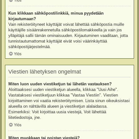
Ylös
Kun klikkaan sähköpostilinkkiä, minua pyydetään
kirjautumaan?
Vain rekisteröityneet käyttäjät voivat lähettää sähköpostia muille
käyttäjille sisäänrakennetulla sähköpostilomakkeella ja vain jos
ylläpitäjä sallii tämän ominaisuuden. Kirjautuminen vaaditaan, jotta
tunnistautumattomat käyttäjät eivät voisi väärinkäyttää
sähköpostijärjestelmää.
Ylös
Viestien lähetyksen ongelmat
Miten luon uuden viestiketjun tai lähetän vastauksen?
Aloittaaksesi uuden viestiketjun alueella, klikkaa "Uusi Aihe".
Vastataksesi viestiketjuun klikkaa "Vastaa Viestiin". Viestien
kirjoittaminen voi vaatia rekisteröitymisen. Lista sinun oikeuksistasi
alueella on nähtävillä alueen ja viestiketjun alalaidassa.
Esimerkiksi: Voit kirjoittaa uusia viestejä, Voit lähettää
liitetiedostoja, jne.
Ylös
Miten muokkaan tai poistan viestejä?