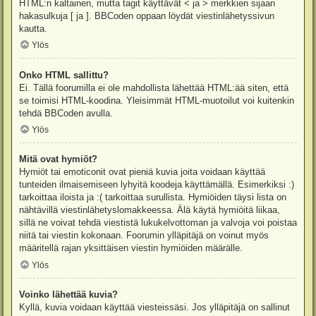
HTML:n kaltainen, mutta tagit käyttävät < ja > merkkien sijaan
hakasulkuja [ ja ]. BBCoden oppaan löydät viestinlähetyssivun
kautta.
Ylös
Onko HTML sallittu?
Ei. Tällä foorumilla ei ole mahdollista lähettää HTML:ää siten, että
se toimisi HTML-koodina. Yleisimmät HTML-muotoilut voi kuitenkin
tehdä BBCoden avulla.
Ylös
Mitä ovat hymiöt?
Hymiöt tai emoticonit ovat pieniä kuvia joita voidaan käyttää
tunteiden ilmaisemiseen lyhyitä koodeja käyttämällä. Esimerkiksi :)
tarkoittaa iloista ja :( tarkoittaa surullista. Hymiöiden täysi lista on
nähtävillä viestinlähetyslomakkeessa. Älä käytä hymiöitä liikaa,
sillä ne voivat tehdä viestistä lukukelvottoman ja valvoja voi poistaa
niitä tai viestin kokonaan. Foorumin ylläpitäjä on voinut myös
määritellä rajan yksittäisen viestin hymiöiden määrälle.
Ylös
Voinko lähettää kuvia?
Kyllä, kuvia voidaan käyttää viesteissäsi. Jos ylläpitäjä on sallinut