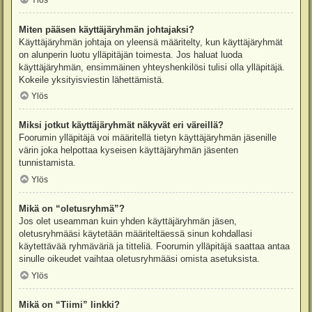
Ylös
Miten pääsen käyttäjäryhmän johtajaksi?
Käyttäjäryhmän johtaja on yleensä määritelty, kun käyttäjäryhmät
on alunperin luotu ylläpitäjän toimesta. Jos haluat luoda
käyttäjäryhmän, ensimmäinen yhteyshenkilösi tulisi olla ylläpitäjä.
Kokeile yksityisviestin lähettämistä.
Ylös
Miksi jotkut käyttäjäryhmät näkyvät eri väreillä?
Foorumin ylläpitäjä voi määritellä tietyn käyttäjäryhmän jäsenille
värin joka helpottaa kyseisen käyttäjäryhmän jäsenten
tunnistamista.
Ylös
Mikä on “oletusryhmä”?
Jos olet useamman kuin yhden käyttäjäryhmän jäsen,
oletusryhmääsi käytetään määriteltäessä sinun kohdallasi
käytettävää ryhmäväriä ja titteliä. Foorumin ylläpitäjä saattaa antaa
sinulle oikeudet vaihtaa oletusryhmääsi omista asetuksista.
Ylös
Mikä on “Tiimi” linkki?