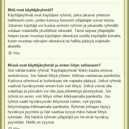
Mitä ovat käyttäjäryhmät?
Käyttäjäryhmät ovat käyttäjien ryhmiä, jotka jakavat yhteisön
hallittaviin osiin, joiden kanssa foorumin ylläpitäjät voivat toimia.
Jokainen käyttäjä voi kuulua useisiin ryhmiin ja jokaiselle ryhmälle
voidaan määritellä yksilölliset oikeudet. Tämä tarjoaa ylläpitäjille
helpon tavan muuttaa käyttäjien oikeuksia useille käyttäjille kerralla,
kuten muuttaa valvojien oikeuksia tai hallita pääsyä suljetulle
alueelle.
Ylös
Missä ovat käyttäjäryhmät ja miten liityn sellaiseen?
Voit nähdä kaikki ryhmät “Käyttäjäryhmät”-linkin kautta omissa
asetuksissa. Jos haluat liittyä yhteen, klikkaa vastaavaa painiketta.
Kaikissa ryhmissä ei kuitenkaan ole vapaata pääsyä. Jotkut ryhmät
vaativat hyväksynnän ennen kuin voit liittyä. Jotkut voivat olla
suljettuja ja joissakin voi olla jopa piilotettuja jäsenyyksiä. Jos
ryhmä on avoin, voit liittyä siihen klikkaamalla painiketta. Jos
ryhmä vaatii hyväksynnän liittymistä varten, voit pyytää
liittymislupaa klikkaamalla painiketta. Ryhmän johtajan täytyy
hyväksyä pyyntösi ja hän saattaa kysyä miksi haluat liittyä
ryhmään. Älä häiriköi ryhmän ylläpitäjiä jos he eivät hyväksy
pyyntöäsi. Heillä on syynsä.