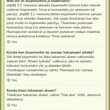
Mikä ero on kirjanmerkillä ja tilaamisella?
phpBB 3.0 -versiossa aiheiden kirjanmerkit toimivat kuten internet-
selaimen kirjanmerkit. Sinua ei huomautettu jos aiheeseen tuli
päivitys. phpBB 3.1 -versiosta lähtien kirjanmerkit toimivat samaan
tapaan kuin aiheiden tilaaminen. Voit saada ilmoituksen kun aihe
josta sinulla on kirjanmerkki päivittyy. Tilaaminen puolestaan
huomauttaa sinua kun aiheeseen tai foorumiin tulee päivitys.
Huomautusten asetukset ja tilausten asetukset voidaan määrittää
omissa asetuksissa kohdassa “Omat asetukset”.
Ylös
Kuinka teen kirjanmerkin tai seuraan haluamaani aihetta?
Voit tehdä kirjanmekin tai tilata haluamasi aiheen valitsemalla
sopivan linkin “Aiheen työkalut” -valikossa, joka on sijoitettu
kätevästi keskustelun ylä- ja alalaidan lähelle.
Viestiketjuun vastaaminen ja valinta “Huomauta kun vastaus
lähetetään” tilaa viestiketjun.
Ylös
Kuinka tilaan haluamani alueen?
Tilataksesi haluamasi alueen, valitse “Tilaa alue” -linkki, aluesivun
alalaidassa.
Ylös