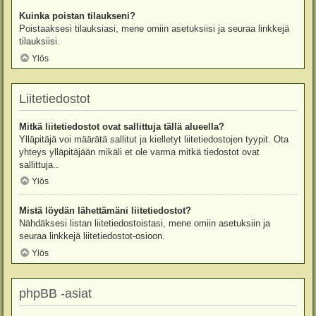
Kuinka poistan tilaukseni?
Poistaaksesi tilauksiasi, mene omiin asetuksiisi ja seuraa linkkejä
tilauksiisi.
Ylös
Liitetiedostot
Mitkä liitetiedostot ovat sallittuja tällä alueella?
Ylläpitäjä voi määrätä sallitut ja kielletyt liitetiedostojen tyypit. Ota
yhteys ylläpitäjään mikäli et ole varma mitkä tiedostot ovat
sallittuja..
Ylös
Mistä löydän lähettämäni liitetiedostot?
Nähdäksesi listan liitetiedostoistasi, mene omiin asetuksiin ja
seuraa linkkejä liitetiedostot-osioon.
Ylös
phpBB -asiat