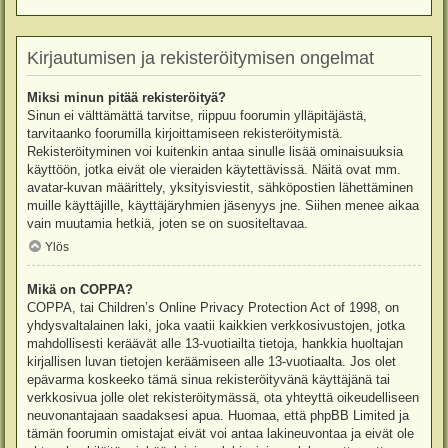
Kirjautumisen ja rekisteröitymisen ongelmat
Miksi minun pitää rekisteröityä?
Sinun ei välttämättä tarvitse, riippuu foorumin ylläpitäjästä,
tarvitaanko foorumilla kirjoittamiseen rekisteröitymistä.
Rekisteröityminen voi kuitenkin antaa sinulle lisää ominaisuuksia
käyttöön, jotka eivät ole vieraiden käytettävissä. Näitä ovat mm.
avatar-kuvan määrittely, yksityisviestit, sähköpostien lähettäminen
muille käyttäjille, käyttäjäryhmien jäsenyys jne. Siihen menee aikaa
vain muutamia hetkiä, joten se on suositeltavaa.
Ylös
Mikä on COPPA?
COPPA, tai Children’s Online Privacy Protection Act of 1998, on
yhdysvaltalainen laki, joka vaatii kaikkien verkkosivustojen, jotka
mahdollisesti keräävät alle 13-vuotiailta tietoja, hankkia huoltajan
kirjallisen luvan tietojen keräämiseen alle 13-vuotiaalta. Jos olet
epävarma koskeeko tämä sinua rekisteröityvänä käyttäjänä tai
verkkosivua jolle olet rekisteröitymässä, ota yhteyttä oikeudelliseen
neuvonantajaan saadaksesi apua. Huomaa, että phpBB Limited ja
tämän foorumin omistajat eivät voi antaa lakineuvontaa ja eivät ole