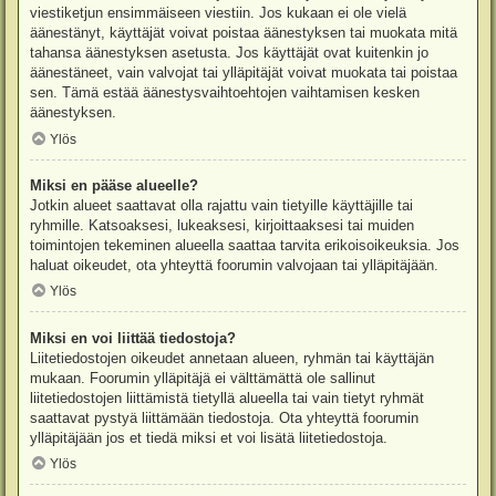
viestiketjun ensimmäiseen viestiin. Jos kukaan ei ole vielä
äänestänyt, käyttäjät voivat poistaa äänestyksen tai muokata mitä
tahansa äänestyksen asetusta. Jos käyttäjät ovat kuitenkin jo
äänestäneet, vain valvojat tai ylläpitäjät voivat muokata tai poistaa
sen. Tämä estää äänestysvaihtoehtojen vaihtamisen kesken
äänestyksen.
Ylös
Miksi en pääse alueelle?
Jotkin alueet saattavat olla rajattu vain tietyille käyttäjille tai
ryhmille. Katsoaksesi, lukeaksesi, kirjoittaaksesi tai muiden
toimintojen tekeminen alueella saattaa tarvita erikoisoikeuksia. Jos
haluat oikeudet, ota yhteyttä foorumin valvojaan tai ylläpitäjään.
Ylös
Miksi en voi liittää tiedostoja?
Liitetiedostojen oikeudet annetaan alueen, ryhmän tai käyttäjän
mukaan. Foorumin ylläpitäjä ei välttämättä ole sallinut
liitetiedostojen liittämistä tietyllä alueella tai vain tietyt ryhmät
saattavat pystyä liittämään tiedostoja. Ota yhteyttä foorumin
ylläpitäjään jos et tiedä miksi et voi lisätä liitetiedostoja.
Ylös