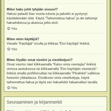
Miksi haku johti tyhjään sivuun!?
Hakusi palautti liian monta tulosta ja palvelin ei pystynyt
käsittelemään niitä. Käytä “Tarkennettua hakua” ja ole tarkempi
hakuehdoissa ja alueissa joilta etsit.
Ylös
Miten etsin käyttäjiä?
Vieraile “Käyttäjät”-sivulla ja klikkaa “Etsi käyttäjä”-linkkiä.
Ylös
Miten löydän omat viestini ja viestiketjuni?
Omat viestisi näet klikkaamalla “Katso omia viestejäsi”-linkkiä
omissa asetuksissa tai klikkaamalla “Etsi käyttäjän viesteistä”-
linkkiä omalla profiilisivullasi tai klikkaamalla “Pikalinkit”-valikkoa
foorumin ylälaidassa. Etsiäksesi omia viestiketjuja, käytä
tarkennettua hakua ja täytä sen hakuehdot haluamallasi tavalla.
Ylös
Seuraaminen ja kirjanmerkit