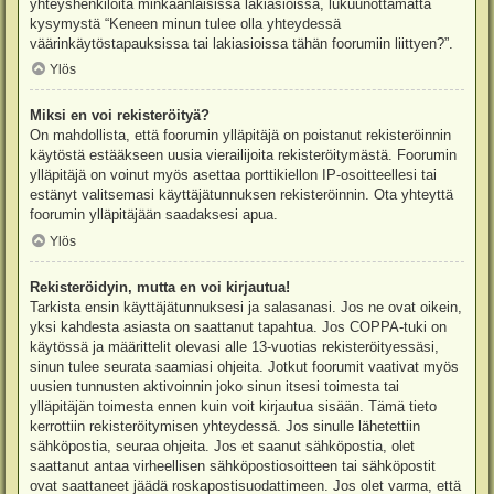
yhteyshenkilöitä minkäänlaisissa lakiasioissa, lukuunottamatta
kysymystä “Keneen minun tulee olla yhteydessä
väärinkäytöstapauksissa tai lakiasioissa tähän foorumiin liittyen?”.
Ylös
Miksi en voi rekisteröityä?
On mahdollista, että foorumin ylläpitäjä on poistanut rekisteröinnin
käytöstä estääkseen uusia vierailijoita rekisteröitymästä. Foorumin
ylläpitäjä on voinut myös asettaa porttikiellon IP-osoitteellesi tai
estänyt valitsemasi käyttäjätunnuksen rekisteröinnin. Ota yhteyttä
foorumin ylläpitäjään saadaksesi apua.
Ylös
Rekisteröidyin, mutta en voi kirjautua!
Tarkista ensin käyttäjätunnuksesi ja salasanasi. Jos ne ovat oikein,
yksi kahdesta asiasta on saattanut tapahtua. Jos COPPA-tuki on
käytössä ja määrittelit olevasi alle 13-vuotias rekisteröityessäsi,
sinun tulee seurata saamiasi ohjeita. Jotkut foorumit vaativat myös
uusien tunnusten aktivoinnin joko sinun itsesi toimesta tai
ylläpitäjän toimesta ennen kuin voit kirjautua sisään. Tämä tieto
kerrottiin rekisteröitymisen yhteydessä. Jos sinulle lähetettiin
sähköpostia, seuraa ohjeita. Jos et saanut sähköpostia, olet
saattanut antaa virheellisen sähköpostiosoitteen tai sähköpostit
ovat saattaneet jäädä roskapostisuodattimeen. Jos olet varma, että