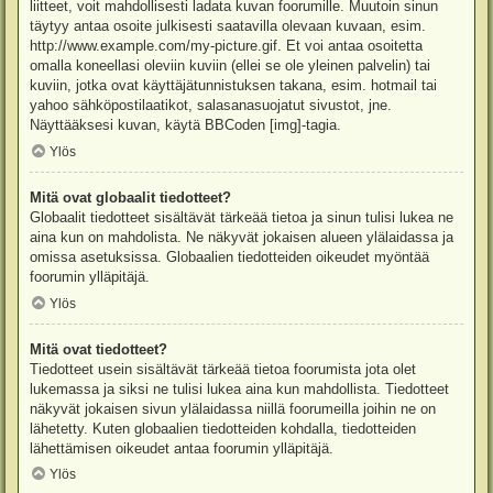
liitteet, voit mahdollisesti ladata kuvan foorumille. Muutoin sinun
täytyy antaa osoite julkisesti saatavilla olevaan kuvaan, esim.
http://www.example.com/my-picture.gif. Et voi antaa osoitetta
omalla koneellasi oleviin kuviin (ellei se ole yleinen palvelin) tai
kuviin, jotka ovat käyttäjätunnistuksen takana, esim. hotmail tai
yahoo sähköpostilaatikot, salasanasuojatut sivustot, jne.
Näyttääksesi kuvan, käytä BBCoden [img]-tagia.
Ylös
Mitä ovat globaalit tiedotteet?
Globaalit tiedotteet sisältävät tärkeää tietoa ja sinun tulisi lukea ne
aina kun on mahdolista. Ne näkyvät jokaisen alueen ylälaidassa ja
omissa asetuksissa. Globaalien tiedotteiden oikeudet myöntää
foorumin ylläpitäjä.
Ylös
Mitä ovat tiedotteet?
Tiedotteet usein sisältävät tärkeää tietoa foorumista jota olet
lukemassa ja siksi ne tulisi lukea aina kun mahdollista. Tiedotteet
näkyvät jokaisen sivun ylälaidassa niillä foorumeilla joihin ne on
lähetetty. Kuten globaalien tiedotteiden kohdalla, tiedotteiden
lähettämisen oikeudet antaa foorumin ylläpitäjä.
Ylös