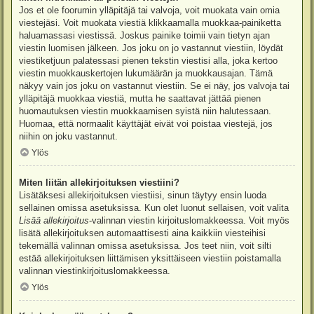
Jos et ole foorumin ylläpitäjä tai valvoja, voit muokata vain omia
viestejäsi. Voit muokata viestiä klikkaamalla muokkaa-painiketta
haluamassasi viestissä. Joskus painike toimii vain tietyn ajan
viestin luomisen jälkeen. Jos joku on jo vastannut viestiin, löydät
viestiketjuun palatessasi pienen tekstin viestisi alla, joka kertoo
viestin muokkauskertojen lukumäärän ja muokkausajan. Tämä
näkyy vain jos joku on vastannut viestiin. Se ei näy, jos valvoja tai
ylläpitäjä muokkaa viestiä, mutta he saattavat jättää pienen
huomautuksen viestin muokkaamisen syistä niin halutessaan.
Huomaa, että normaalit käyttäjät eivät voi poistaa viestejä, jos
niihin on joku vastannut.
Ylös
Miten liitän allekirjoituksen viestiini?
Lisätäksesi allekirjoituksen viestiisi, sinun täytyy ensin luoda
sellainen omissa asetuksissa. Kun olet luonut sellaisen, voit valita
Lisää allekirjoitus
-valinnan viestin kirjoituslomakkeessa. Voit myös
lisätä allekirjoituksen automaattisesti aina kaikkiin viesteihisi
tekemällä valinnan omissa asetuksissa. Jos teet niin, voit silti
estää allekirjoituksen liittämisen yksittäiseen viestiin poistamalla
valinnan viestinkirjoituslomakkeessa.
Ylös