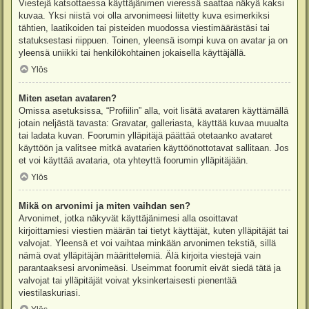
Viestejä katsottaessa käyttäjänimen vieressä saattaa näkyä kaksi
kuvaa. Yksi niistä voi olla arvonimeesi liitetty kuva esimerkiksi
tähtien, laatikoiden tai pisteiden muodossa viestimäärästäsi tai
statuksestasi riippuen. Toinen, yleensä isompi kuva on avatar ja on
yleensä uniikki tai henkilökohtainen jokaisella käyttäjällä.
Ylös
Miten asetan avataren?
Omissa asetuksissa, “Profiilin” alla, voit lisätä avataren käyttämällä
jotain neljästä tavasta: Gravatar, galleriasta, käyttää kuvaa muualta
tai ladata kuvan. Foorumin ylläpitäjä päättää otetaanko avataret
käyttöön ja valitsee mitkä avatarien käyttöönottotavat sallitaan. Jos
et voi käyttää avataria, ota yhteyttä foorumin ylläpitäjään.
Ylös
Mikä on arvonimi ja miten vaihdan sen?
Arvonimet, jotka näkyvät käyttäjänimesi alla osoittavat
kirjoittamiesi viestien määrän tai tietyt käyttäjät, kuten ylläpitäjät tai
valvojat. Yleensä et voi vaihtaa minkään arvonimen tekstiä, sillä
nämä ovat ylläpitäjän määrittelemiä. Älä kirjoita viestejä vain
parantaaksesi arvonimeäsi. Useimmat foorumit eivät siedä tätä ja
valvojat tai ylläpitäjät voivat yksinkertaisesti pienentää
viestilaskuriasi.