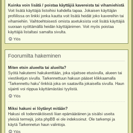
Kuinka voin lisätä / poistaa käyttäjiä kavereista tai vihamiehistä
Voit lisätä käyttäjiä listoihisi kahdella tapaa. Jokaisen käyttäjän
profiilissa on linkki jonka kautta voit lisätä heidät joko kavereihin tai
vihamiehiin. Vaihtoehtoisesti omista asetuksista voit lisätä käyttäjiä
suoraan syöttämällä heidän käyttäjänimen. Voit myös poistaa
käyttäjiä listaltasi samalta sivulta.
Ylös
Foorumilta hakeminen
Miten etsin alueelta tai alueilta?
Syötä hakutermi hakukenttään, joka sijaitsee etusivulla, alueen tai
viestiketjun sivulla. Tarkennettuun hakuun pääset klikkaamalla
“Tarkennettu haku”-linkkiä joka on saatavilla jokaisella sivulla. Haun
sijainti voi riippua käyttämästäsi tyylistä.
Ylös
Miksi hakuni ei löytänyt mitään?
Hakusi oli todennäköisesti liian epämääräinen ja sisälsi useita
yleisiä termejä, joita phpBB ei ole indeksoinut. Ole tarkempi ja
käytä Tarkennetun haun valintoja.
Ylös