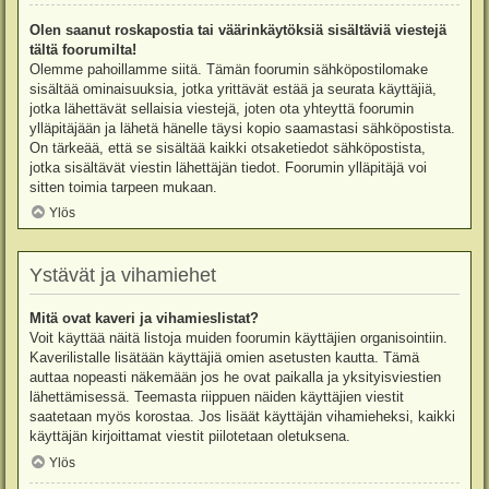
Olen saanut roskapostia tai väärinkäytöksiä sisältäviä viestejä
tältä foorumilta!
Olemme pahoillamme siitä. Tämän foorumin sähköpostilomake
sisältää ominaisuuksia, jotka yrittävät estää ja seurata käyttäjiä,
jotka lähettävät sellaisia viestejä, joten ota yhteyttä foorumin
ylläpitäjään ja lähetä hänelle täysi kopio saamastasi sähköpostista.
On tärkeää, että se sisältää kaikki otsaketiedot sähköpostista,
jotka sisältävät viestin lähettäjän tiedot. Foorumin ylläpitäjä voi
sitten toimia tarpeen mukaan.
Ylös
Ystävät ja vihamiehet
Mitä ovat kaveri ja vihamieslistat?
Voit käyttää näitä listoja muiden foorumin käyttäjien organisointiin.
Kaverilistalle lisätään käyttäjiä omien asetusten kautta. Tämä
auttaa nopeasti näkemään jos he ovat paikalla ja yksityisviestien
lähettämisessä. Teemasta riippuen näiden käyttäjien viestit
saatetaan myös korostaa. Jos lisäät käyttäjän vihamieheksi, kaikki
käyttäjän kirjoittamat viestit piilotetaan oletuksena.
Ylös