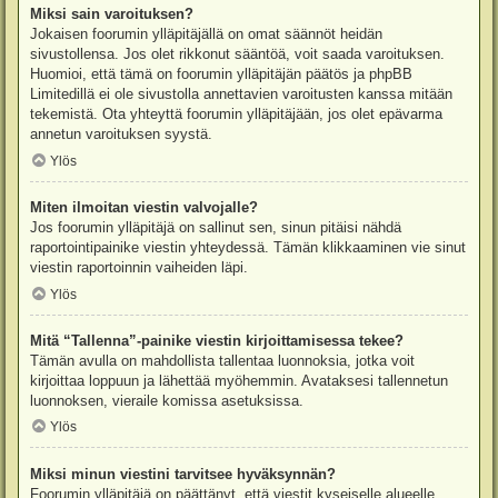
Miksi sain varoituksen?
Jokaisen foorumin ylläpitäjällä on omat säännöt heidän
sivustollensa. Jos olet rikkonut sääntöä, voit saada varoituksen.
Huomioi, että tämä on foorumin ylläpitäjän päätös ja phpBB
Limitedillä ei ole sivustolla annettavien varoitusten kanssa mitään
tekemistä. Ota yhteyttä foorumin ylläpitäjään, jos olet epävarma
annetun varoituksen syystä.
Ylös
Miten ilmoitan viestin valvojalle?
Jos foorumin ylläpitäjä on sallinut sen, sinun pitäisi nähdä
raportointipainike viestin yhteydessä. Tämän klikkaaminen vie sinut
viestin raportoinnin vaiheiden läpi.
Ylös
Mitä “Tallenna”-painike viestin kirjoittamisessa tekee?
Tämän avulla on mahdollista tallentaa luonnoksia, jotka voit
kirjoittaa loppuun ja lähettää myöhemmin. Avataksesi tallennetun
luonnoksen, vieraile komissa asetuksissa.
Ylös
Miksi minun viestini tarvitsee hyväksynnän?
Foorumin ylläpitäjä on päättänyt, että viestit kyseiselle alueelle