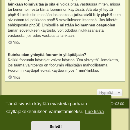
lainkaan toimivaltaa
ja sitä ei voida pitää vastuussa miten, missä
tai kenen toimesta tämä foorumi on käytössä. Älä ota yhteyttä
phpBB Limitediin missään lakiasioissa
jotka eivät liity
phpBB.com-
sivustoon tai pelkkään phpBB-sovellukseen itseensä. Jos lähetät
sähköpostia phpBB Limitedille
mistään kolmannen osapuolen
tämän sovelluksen käytöstä, voit odottaa niukkasanaista
vastausta, jos edes vastausta lainkaan.
Ylös
Kuinka otan yhteyttä foorumin ylläpitäjään?
Kaikki foorumin käyttäjät voivat käyttää “Ota yhteyttä” -lomaketta,
jos täämä vaihtoehto on foorumin ylläpitäjän mahdollistama.
Foorumin käyttäjät voivat käyttää myös “Tiimi”-linkkiä.
Ylös
Hyppää
Tämä sivusto käyttää evästeitä parhaan
Etusivu
Viesti Ylläpidolle
Kaikki ajat ovat
UTC+03:00
käyttäjäkokemuksen varmistamiseksi.
Lue lisää
Keskustelufoorumin ohjelmisto
phpBB
® Forum Software © phpBB Limited
Käännös: phpBB Suomi (lurttinen, harritapio, Pettis)
Style: Green-Style-Slim by Joyce&Luna
phpBB-Style-Design
Selvä!
Yksityisyys
|
Ehdot