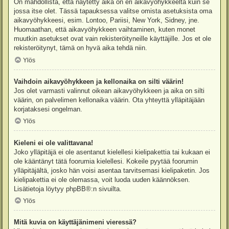
On mahdollista, että näytetty aika on eri aikavyöhykkeeltä kuin se
jossa itse olet. Tässä tapauksessa valitse omista asetuksista oma
aikavyöhykkeesi, esim. Lontoo, Pariisi, New York, Sidney, jne.
Huomaathan, että aikavyöhykkeen vaihtaminen, kuten monet
muutkin asetukset ovat vain rekisteröityneille käyttäjille. Jos et ole
rekisteröitynyt, tämä on hyvä aika tehdä niin.
Ylös
Vaihdoin aikavyöhykkeen ja kellonaika on silti väärin!
Jos olet varmasti valinnut oikean aikavyöhykkeen ja aika on silti
väärin, on palvelimen kellonaika väärin. Ota yhteyttä ylläpitäjään
korjataksesi ongelman.
Ylös
Kieleni ei ole valittavana!
Joko ylläpitäjä ei ole asentanut kielellesi kielipakettia tai kukaan ei
ole kääntänyt tätä foorumia kielellesi. Kokeile pyytää foorumin
ylläpitäjältä, josko hän voisi asentaa tarvitsemasi kielipaketin. Jos
kielipakettia ei ole olemassa, voit luoda uuden käännöksen.
Lisätietoja löytyy
phpBB
®:n sivuilta.
Ylös
Mitä kuvia on käyttäjänimeni vieressä?