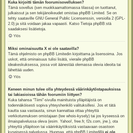
Kuka kirjoitti tämän foorumisovelluksen?
Tämä sovellus (sen muokkaamattomassa tilassa) on tuottanut,
julkaissut ja sen tekijänoikeudet omistaa
phpBB Limited
. Se on
tehty saataville GNU General Public Licensenssin, versiolla 2 (GPL-
2.0) ja sitä voidaan jakaa vapaasti. Katso
Tietoja phpBB:stä
saadaksesi lisätietoja.
Ylös
Miksi ominaisuutta X ei ole saatavilla?
Tämä ohjelmisto on phpBB Limitedin kirjoittama ja lisensoima. Jos
uskot, että ominaisuus tulisi lisätä, vieraile
phpBB
ideakeskuksessa
, jossa voit äänestää olemassa olevia ideoita tai
lähettää uuden.
Ylös
Keneen minun tulee olla yhteydessä väärinkäytöstapauksissa
tai lakiasioissa tähän foorumiin liittyen?
Kuka tahansa “Tiimi”-sivulla mainituista ylläpitäjistä on
todennäköisesti sopiva yhteyshenkilö valituksillesi. Jos et tätä
kautta saa vastausta, sinun kannattaa ottaa yhteyttä
verkkotunnuksen omistajaan (tee
whois-kysely
) tai jos kyseessä on
ilmaispalvelussa oleva (esim. Yahoo!, free.fr, f2s.com, jne.), ota
yhteyttä ylläpitoon tai väärinkäytöksistä vastaavaan osastoon
kyseisessä palvelussa. Huomaa, että phpBB Limitedillä
ei ole