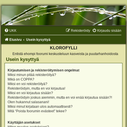
UKK
Rekisteröidy
Kirjaudu sisään
Etusivu
Usein kysyttyä
KLOROFYLLI
Entistä ehompi foorumi keskusteluun kasveista ja puutarhanhoidosta
Usein kysyttyä
Kirjautumisen ja rekisteröitymisen ongelmat
Miksi minun pitää rekisteröityä?
Mikä on COPPA?
Miksi en voi rekisteröityä?
Rekisteröidyin, mutta en voi kirjautua!
Miksi en voi kirjautua sisään?
Rekisteröidyin joskus aiemmin, mutta en voi enää kirjautua sisään?!
Olen hukannut salasanani!
Miksi minut kirjataan ulos automaattisesti?
Mitä “Poista foorumin evästeet” tekee?
Käyttäjän asetukset