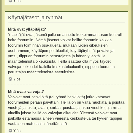
Ylös
Käyttäjätasot ja ryhmät
Mitä ovat ylläpitäjät?
Ylläpitäjät ovat jäseniä joille on annettu korkeimman tason kontrolli
koko foorumiin. Nämä jäsenet voivat hallita foorumin kaikkia
foorumin toiminnan osa-alueita, mukaan lukien oikeuksien
asettaminen, käyttäjien porttikiellot, käyttäjäryhmät ja valvojat
yms., riippuen foorumin perustajasta ja hänen ylläpitäjille
määrittelemistä oikeuksista. Heillä saattaa olla myös täydet
valvojan oikeudet kaikilla keskustelualueilla, riippuen foorumin
perustajan määrittelemistä asetuksista.
Ylös
Mitä ovatr valvojat?
Valvojat ovat henkilöitä (tai ryhmä henkilöitä) jotka katsovat
foorumeiden perään päivittäin. Heillä on on valta muokata ja poistaa
viestejä ja lukita, avata, siirtää, poistaa ja jakaa viestiketjuja niillä
alueilla joissa heillä on valvojan oikeudet. Yleensä valvojat ovat
paikalla estämässä aiheen vierestä keskustelua tai hyvien tapojen
vastaisen materiaalin lähettämistä.
Ylös