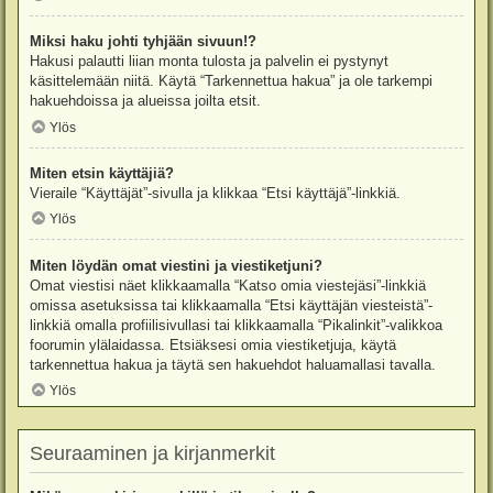
Miksi haku johti tyhjään sivuun!?
Hakusi palautti liian monta tulosta ja palvelin ei pystynyt
käsittelemään niitä. Käytä “Tarkennettua hakua” ja ole tarkempi
hakuehdoissa ja alueissa joilta etsit.
Ylös
Miten etsin käyttäjiä?
Vieraile “Käyttäjät”-sivulla ja klikkaa “Etsi käyttäjä”-linkkiä.
Ylös
Miten löydän omat viestini ja viestiketjuni?
Omat viestisi näet klikkaamalla “Katso omia viestejäsi”-linkkiä
omissa asetuksissa tai klikkaamalla “Etsi käyttäjän viesteistä”-
linkkiä omalla profiilisivullasi tai klikkaamalla “Pikalinkit”-valikkoa
foorumin ylälaidassa. Etsiäksesi omia viestiketjuja, käytä
tarkennettua hakua ja täytä sen hakuehdot haluamallasi tavalla.
Ylös
Seuraaminen ja kirjanmerkit