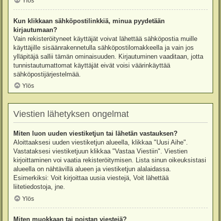
Ylös
Kun klikkaan sähköpostilinkkiä, minua pyydetään
kirjautumaan?
Vain rekisteröityneet käyttäjät voivat lähettää sähköpostia muille
käyttäjille sisäänrakennetulla sähköpostilomakkeella ja vain jos
ylläpitäjä sallii tämän ominaisuuden. Kirjautuminen vaaditaan, jotta
tunnistautumattomat käyttäjät eivät voisi väärinkäyttää
sähköpostijärjestelmää.
Ylös
Viestien lähetyksen ongelmat
Miten luon uuden viestiketjun tai lähetän vastauksen?
Aloittaaksesi uuden viestiketjun alueella, klikkaa "Uusi Aihe".
Vastataksesi viestiketjuun klikkaa "Vastaa Viestiin". Viestien
kirjoittaminen voi vaatia rekisteröitymisen. Lista sinun oikeuksistasi
alueella on nähtävillä alueen ja viestiketjun alalaidassa.
Esimerkiksi: Voit kirjoittaa uusia viestejä, Voit lähettää
liitetiedostoja, jne.
Ylös
Miten muokkaan tai poistan viestejä?