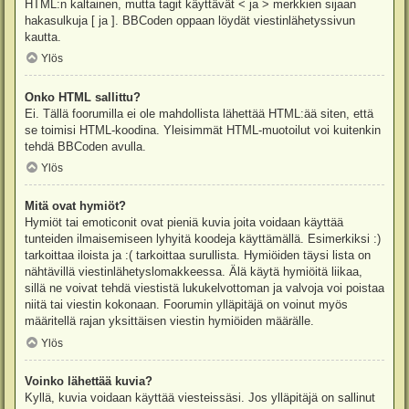
HTML:n kaltainen, mutta tagit käyttävät < ja > merkkien sijaan
hakasulkuja [ ja ]. BBCoden oppaan löydät viestinlähetyssivun
kautta.
Ylös
Onko HTML sallittu?
Ei. Tällä foorumilla ei ole mahdollista lähettää HTML:ää siten, että
se toimisi HTML-koodina. Yleisimmät HTML-muotoilut voi kuitenkin
tehdä BBCoden avulla.
Ylös
Mitä ovat hymiöt?
Hymiöt tai emoticonit ovat pieniä kuvia joita voidaan käyttää
tunteiden ilmaisemiseen lyhyitä koodeja käyttämällä. Esimerkiksi :)
tarkoittaa iloista ja :( tarkoittaa surullista. Hymiöiden täysi lista on
nähtävillä viestinlähetyslomakkeessa. Älä käytä hymiöitä liikaa,
sillä ne voivat tehdä viestistä lukukelvottoman ja valvoja voi poistaa
niitä tai viestin kokonaan. Foorumin ylläpitäjä on voinut myös
määritellä rajan yksittäisen viestin hymiöiden määrälle.
Ylös
Voinko lähettää kuvia?
Kyllä, kuvia voidaan käyttää viesteissäsi. Jos ylläpitäjä on sallinut