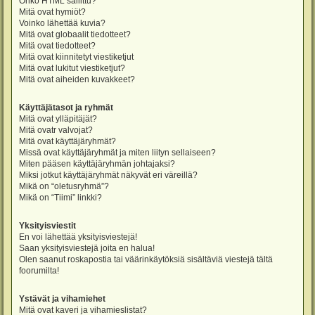
Onko HTML sallittu?
Mitä ovat hymiöt?
Voinko lähettää kuvia?
Mitä ovat globaalit tiedotteet?
Mitä ovat tiedotteet?
Mitä ovat kiinnitetyt viestiketjut
Mitä ovat lukitut viestiketjut?
Mitä ovat aiheiden kuvakkeet?
Käyttäjätasot ja ryhmät
Mitä ovat ylläpitäjät?
Mitä ovatr valvojat?
Mitä ovat käyttäjäryhmät?
Missä ovat käyttäjäryhmät ja miten liityn sellaiseen?
Miten pääsen käyttäjäryhmän johtajaksi?
Miksi jotkut käyttäjäryhmät näkyvät eri väreillä?
Mikä on “oletusryhmä”?
Mikä on “Tiimi” linkki?
Yksityisviestit
En voi lähettää yksityisviestejä!
Saan yksityisviestejä joita en halua!
Olen saanut roskapostia tai väärinkäytöksiä sisältäviä viestejä tältä
foorumilta!
Ystävät ja vihamiehet
Mitä ovat kaveri ja vihamieslistat?