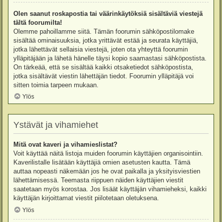
Olen saanut roskapostia tai väärinkäytöksiä sisältäviä viestejä
tältä foorumilta!
Olemme pahoillamme siitä. Tämän foorumin sähköpostilomake
sisältää ominaisuuksia, jotka yrittävät estää ja seurata käyttäjiä,
jotka lähettävät sellaisia viestejä, joten ota yhteyttä foorumin
ylläpitäjään ja lähetä hänelle täysi kopio saamastasi sähköpostista.
On tärkeää, että se sisältää kaikki otsaketiedot sähköpostista,
jotka sisältävät viestin lähettäjän tiedot. Foorumin ylläpitäjä voi
sitten toimia tarpeen mukaan.
Ylös
Ystävät ja vihamiehet
Mitä ovat kaveri ja vihamieslistat?
Voit käyttää näitä listoja muiden foorumin käyttäjien organisointiin.
Kaverilistalle lisätään käyttäjiä omien asetusten kautta. Tämä
auttaa nopeasti näkemään jos he ovat paikalla ja yksityisviestien
lähettämisessä. Teemasta riippuen näiden käyttäjien viestit
saatetaan myös korostaa. Jos lisäät käyttäjän vihamieheksi, kaikki
käyttäjän kirjoittamat viestit piilotetaan oletuksena.
Ylös