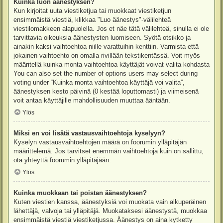
Kuinka luon äänestyksen?
Kun kirjoitat uuta viestiketjua tai muokkaat viestiketjun
ensimmäistä viestiä, klikkaa "Luo äänestys"-välilehteä
viestilomakkeen alapuolella. Jos et näe tätä välilehteä, sinulla ei ole
tarvittavia oikeuksia äänestysten luomiseen. Syötä otsikko ja
ainakin kaksi vaihtoehtoa niille varattuihin kenttiin. Varmista että
jokainen vaihtoehto on omalla rivillään tekstikentässä. Voit myös
määritellä kuinka monta vaihtoehtoa käyttäjät voivat valita kohdasta
You can also set the number of options users may select during
voting under “Kuinka monta vaihtoehtoa käyttäjä voi valita”,
äänestyksen kesto päivinä (0 kestää loputtomasti) ja viimeisenä
voit antaa käyttäjille mahdollisuuden muuttaa ääntään.
Ylös
Miksi en voi lisätä vastausvaihtoehtoja kyselyyn?
Kyselyn vastausvaihtoehtojen määrä on foorumin ylläpitäjän
määrittelemä. Jos tarvitset enemmän vaihtoehtoja kuin on sallittu,
ota yhteyttä foorumin ylläpitäjään.
Ylös
Kuinka muokkaan tai poistan äänestyksen?
Kuten viestien kanssa, äänestyksiä voi muokata vain alkuperäinen
lähettäjä, valvoja tai ylläpitäjä. Muokataksesi äänestystä, muokkaa
ensimmäistä viestiä viestiketjussa. Äänestys on aina kytketty