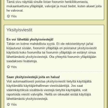
Tämä sivu näyttää sinulle listan foorumin henkilökunnasta,
mukaanluettuna ylläpitäjät, valvojat ja muut tiedot, kuten alueet joita
he valvovat.
Ylös
Yksityisviestit
En voi lähettää yksityisviestejä!
Tähän on kolme mahdollista syytä. Et ole rekisteröitynyt ja/tai
kirjautunut sisään, foorumin ylläpitäjä on poistanut yksityisviestit
käytöstä koko foorumilta tai foorumin ylläpitäjä on estänyt sinua
lähettämästä yksityisviestejä. Ota yhteyttä foorumin ylläpitäjään
saadaksesi lisätietoja.
Ylös
Saan yksityisviestejä joita en halua!
Voit automaattisesti poistaa yksityisviestit tietyltä käyttäjältä
käyttämällä käyttäjänhallinnan viestisääntöjä. Jos saat
väärinkäytöksiä sisältäviä viestejä tietyltä käyttäjältä, voit
raportoida viestit valvojille. Heillä on oikeudet estää käyttäjiä
lähettämästä yksityisviestejä.
Ylös