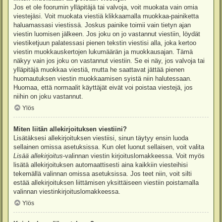
Jos et ole foorumin ylläpitäjä tai valvoja, voit muokata vain omia
viestejäsi. Voit muokata viestiä klikkaamalla muokkaa-painiketta
haluamassasi viestissä. Joskus painike toimii vain tietyn ajan
viestin luomisen jälkeen. Jos joku on jo vastannut viestiin, löydät
viestiketjuun palatessasi pienen tekstin viestisi alla, joka kertoo
viestin muokkauskertojen lukumäärän ja muokkausajan. Tämä
näkyy vain jos joku on vastannut viestiin. Se ei näy, jos valvoja tai
ylläpitäjä muokkaa viestiä, mutta he saattavat jättää pienen
huomautuksen viestin muokkaamisen syistä niin halutessaan.
Huomaa, että normaalit käyttäjät eivät voi poistaa viestejä, jos
niihin on joku vastannut.
Ylös
Miten liitän allekirjoituksen viestiini?
Lisätäksesi allekirjoituksen viestiisi, sinun täytyy ensin luoda
sellainen omissa asetuksissa. Kun olet luonut sellaisen, voit valita
Lisää allekirjoitus
-valinnan viestin kirjoituslomakkeessa. Voit myös
lisätä allekirjoituksen automaattisesti aina kaikkiin viesteihisi
tekemällä valinnan omissa asetuksissa. Jos teet niin, voit silti
estää allekirjoituksen liittämisen yksittäiseen viestiin poistamalla
valinnan viestinkirjoituslomakkeessa.
Ylös