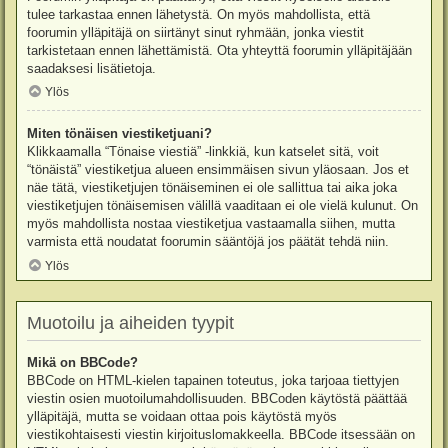
tulee tarkastaa ennen lähetystä. On myös mahdollista, että
foorumin ylläpitäjä on siirtänyt sinut ryhmään, jonka viestit
tarkistetaan ennen lähettämistä. Ota yhteyttä foorumin ylläpitäjään
saadaksesi lisätietoja.
Ylös
Miten tönäisen viestiketjuani?
Klikkaamalla “Tönaise viestiä” -linkkiä, kun katselet sitä, voit
“tönäistä” viestiketjua alueen ensimmäisen sivun yläosaan. Jos et
näe tätä, viestiketjujen tönäiseminen ei ole sallittua tai aika joka
viestiketjujen tönäisemisen välillä vaaditaan ei ole vielä kulunut. On
myös mahdollista nostaa viestiketjua vastaamalla siihen, mutta
varmista että noudatat foorumin sääntöjä jos päätät tehdä niin.
Ylös
Muotoilu ja aiheiden tyypit
Mikä on BBCode?
BBCode on HTML-kielen tapainen toteutus, joka tarjoaa tiettyjen
viestin osien muotoilumahdollisuuden. BBCoden käytöstä päättää
ylläpitäjä, mutta se voidaan ottaa pois käytöstä myös
viestikohtaisesti viestin kirjoituslomakkeella. BBCode itsessään on