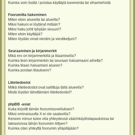
Kuinka voin lisätä / poistaa käyttäjiä kavereista tai vihamiehistä
Foorumilta hakeminen
Miten etsin alueelta tai alueilta?
Miksi hakuni ei löytänyt mitään?
Miksi haku johti tyhjään sivuun!?
Miten etsin käyttäjiä?
Miten löydän omat viestini ja viestiketjuni?
Seuraaminen ja kirjanmerkit
Mikä ero on kirjanmerkillä ja tilaamisella?
Kuinka teen kirjanmerkin tai seuraan haluamaani aihetta?
Kuinka tilaan haluamani alueen?
Kuinka poistan tilaukseni?
Liitetiedostot
Mitkä liitetiedostot ovat sallittuja tällä alueella?
Mistä löydän lähettämäni liitetiedostot?
phpBB -asiat
Kuka kirjoitti tämän foorumisovelluksen?
Miksi ominaisuutta X ei ole saatavilla?
Keneen minun tulee olla yhteydessä väärinkäytöstapauksissa tai
lakiasioissa tähän foorumiin liittyen?
Kuinka otan yhteyttä foorumin ylläpitäjään?