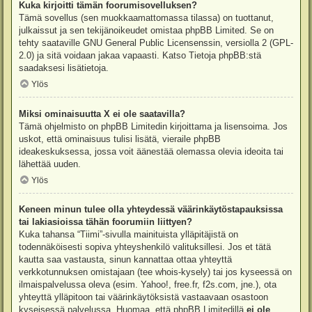
Kuka kirjoitti tämän foorumisovelluksen?
Tämä sovellus (sen muokkaamattomassa tilassa) on tuottanut,
julkaissut ja sen tekijänoikeudet omistaa
phpBB Limited
. Se on
tehty saataville GNU General Public Licensenssin, versiolla 2 (GPL-
2.0) ja sitä voidaan jakaa vapaasti. Katso
Tietoja phpBB:stä
saadaksesi lisätietoja.
Ylös
Miksi ominaisuutta X ei ole saatavilla?
Tämä ohjelmisto on phpBB Limitedin kirjoittama ja lisensoima. Jos
uskot, että ominaisuus tulisi lisätä, vieraile
phpBB
ideakeskuksessa
, jossa voit äänestää olemassa olevia ideoita tai
lähettää uuden.
Ylös
Keneen minun tulee olla yhteydessä väärinkäytöstapauksissa
tai lakiasioissa tähän foorumiin liittyen?
Kuka tahansa “Tiimi”-sivulla mainituista ylläpitäjistä on
todennäköisesti sopiva yhteyshenkilö valituksillesi. Jos et tätä
kautta saa vastausta, sinun kannattaa ottaa yhteyttä
verkkotunnuksen omistajaan (tee
whois-kysely
) tai jos kyseessä on
ilmaispalvelussa oleva (esim. Yahoo!, free.fr, f2s.com, jne.), ota
yhteyttä ylläpitoon tai väärinkäytöksistä vastaavaan osastoon
kyseisessä palvelussa. Huomaa, että phpBB Limitedillä
ei ole