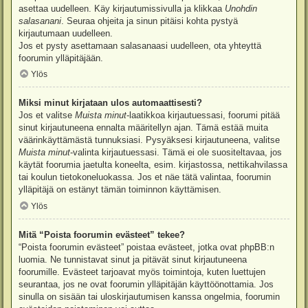
asettaa uudelleen. Käy kirjautumissivulla ja klikkaa
Unohdin
salasanani
. Seuraa ohjeita ja sinun pitäisi kohta pystyä
kirjautumaan uudelleen.
Jos et pysty asettamaan salasanaasi uudelleen, ota yhteyttä
foorumin ylläpitäjään.
Ylös
Miksi minut kirjataan ulos automaattisesti?
Jos et valitse
Muista minut
-laatikkoa kirjautuessasi, foorumi pitää
sinut kirjautuneena ennalta määritellyn ajan. Tämä estää muita
väärinkäyttämästä tunnuksiasi. Pysyäksesi kirjautuneena, valitse
Muista minut
-valinta kirjautuessasi. Tämä ei ole suositeltavaa, jos
käytät foorumia jaetulta koneelta, esim. kirjastossa, nettikahvilassa
tai koulun tietokoneluokassa. Jos et näe tätä valintaa, foorumin
ylläpitäjä on estänyt tämän toiminnon käyttämisen.
Ylös
Mitä “Poista foorumin evästeet” tekee?
“Poista foorumin evästeet” poistaa evästeet, jotka ovat phpBB:n
luomia. Ne tunnistavat sinut ja pitävät sinut kirjautuneena
foorumille. Evästeet tarjoavat myös toimintoja, kuten luettujen
seurantaa, jos ne ovat foorumin ylläpitäjän käyttöönottamia. Jos
sinulla on sisään tai uloskirjautumisen kanssa ongelmia, foorumin