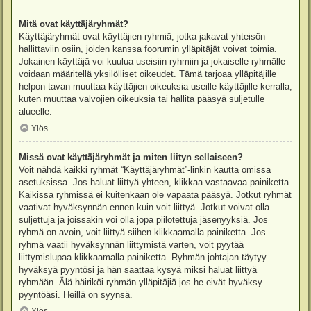
Mitä ovat käyttäjäryhmät?
Käyttäjäryhmät ovat käyttäjien ryhmiä, jotka jakavat yhteisön
hallittaviin osiin, joiden kanssa foorumin ylläpitäjät voivat toimia.
Jokainen käyttäjä voi kuulua useisiin ryhmiin ja jokaiselle ryhmälle
voidaan määritellä yksilölliset oikeudet. Tämä tarjoaa ylläpitäjille
helpon tavan muuttaa käyttäjien oikeuksia useille käyttäjille kerralla,
kuten muuttaa valvojien oikeuksia tai hallita pääsyä suljetulle
alueelle.
Ylös
Missä ovat käyttäjäryhmät ja miten liityn sellaiseen?
Voit nähdä kaikki ryhmät “Käyttäjäryhmät”-linkin kautta omissa
asetuksissa. Jos haluat liittyä yhteen, klikkaa vastaavaa painiketta.
Kaikissa ryhmissä ei kuitenkaan ole vapaata pääsyä. Jotkut ryhmät
vaativat hyväksynnän ennen kuin voit liittyä. Jotkut voivat olla
suljettuja ja joissakin voi olla jopa piilotettuja jäsenyyksiä. Jos
ryhmä on avoin, voit liittyä siihen klikkaamalla painiketta. Jos
ryhmä vaatii hyväksynnän liittymistä varten, voit pyytää
liittymislupaa klikkaamalla painiketta. Ryhmän johtajan täytyy
hyväksyä pyyntösi ja hän saattaa kysyä miksi haluat liittyä
ryhmään. Älä häiriköi ryhmän ylläpitäjiä jos he eivät hyväksy
pyyntöäsi. Heillä on syynsä.