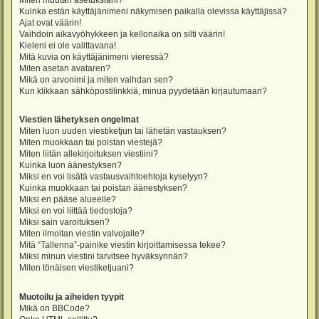
Miten muutan asetuksiani?
Kuinka estän käyttäjänimeni näkymisen paikalla olevissa käyttäjissä?
Ajat ovat väärin!
Vaihdoin aikavyöhykkeen ja kellonaika on silti väärin!
Kieleni ei ole valittavana!
Mitä kuvia on käyttäjänimeni vieressä?
Miten asetan avataren?
Mikä on arvonimi ja miten vaihdan sen?
Kun klikkaan sähköpostilinkkiä, minua pyydetään kirjautumaan?
Viestien lähetyksen ongelmat
Miten luon uuden viestiketjun tai lähetän vastauksen?
Miten muokkaan tai poistan viestejä?
Miten liitän allekirjoituksen viestiini?
Kuinka luon äänestyksen?
Miksi en voi lisätä vastausvaihtoehtoja kyselyyn?
Kuinka muokkaan tai poistan äänestyksen?
Miksi en pääse alueelle?
Miksi en voi liittää tiedostoja?
Miksi sain varoituksen?
Miten ilmoitan viestin valvojalle?
Mitä “Tallenna”-painike viestin kirjoittamisessa tekee?
Miksi minun viestini tarvitsee hyväksynnän?
Miten tönäisen viestiketjuani?
Muotoilu ja aiheiden tyypit
Mikä on BBCode?