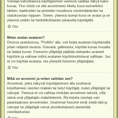
Viestejä katsottaessa käyttäjänimen vieressä saattaa näkyä kaksi
kuvaa. Yksi niistä voi olla arvonimeesi liitetty kuva esimerkiksi
tähtien, laatikoiden tai pisteiden muodossa viestimäärästäsi tai
statuksestasi riippuen. Toinen, yleensä isompi kuva on avatar ja on
yleensä uniikki tai henkilökohtainen jokaisella käyttäjällä.
Ylös
Miten asetan avataren?
Omissa asetuksissa, “Profiilin” alla, voit lisätä avataren käyttämällä
jotain neljästä tavasta: Gravatar, galleriasta, käyttää kuvaa muualta
tai ladata kuvan. Foorumin ylläpitäjä päättää otetaanko avataret
käyttöön ja valitsee mitkä avatarien käyttöönottotavat sallitaan. Jos
et voi käyttää avataria, ota yhteyttä foorumin ylläpitäjään.
Ylös
Mikä on arvonimi ja miten vaihdan sen?
Arvonimet, jotka näkyvät käyttäjänimesi alla osoittavat
kirjoittamiesi viestien määrän tai tietyt käyttäjät, kuten ylläpitäjät tai
valvojat. Yleensä et voi vaihtaa minkään arvonimen tekstiä, sillä
nämä ovat ylläpitäjän määrittelemiä. Älä kirjoita viestejä vain
parantaaksesi arvonimeäsi. Useimmat foorumit eivät siedä tätä ja
valvojat tai ylläpitäjät voivat yksinkertaisesti pienentää
viestilaskuriasi.