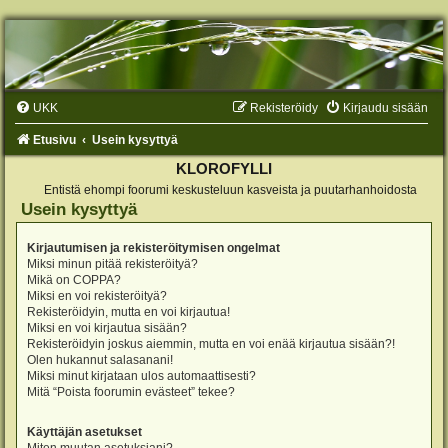
UKK
Rekisteröidy
Kirjaudu sisään
Etusivu
Usein kysyttyä
KLOROFYLLI
Entistä ehompi foorumi keskusteluun kasveista ja puutarhanhoidosta
Usein kysyttyä
Kirjautumisen ja rekisteröitymisen ongelmat
Miksi minun pitää rekisteröityä?
Mikä on COPPA?
Miksi en voi rekisteröityä?
Rekisteröidyin, mutta en voi kirjautua!
Miksi en voi kirjautua sisään?
Rekisteröidyin joskus aiemmin, mutta en voi enää kirjautua sisään?!
Olen hukannut salasanani!
Miksi minut kirjataan ulos automaattisesti?
Mitä “Poista foorumin evästeet” tekee?
Käyttäjän asetukset