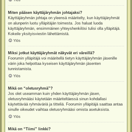
Ylös
Miten pääsen käyttäjäryhmän johtajaksi?
Käyttäjäryhmän johtaja on yleensä määritelty, kun käyttäjäryhmät
on alunperin luotu ylläpitäjän toimesta. Jos haluat luoda
käyttäjäryhmän, ensimmäinen yhteyshenkilösi tulisi olla ylläpitäjä.
Kokeile yksityisviestin lähettämistä.
Ylös
Miksi jotkut käyttäjäryhmät näkyvät eri väreillä?
Foorumin ylläpitäjä voi määritellä tietyn käyttäjäryhmän jäsenille
värin joka helpottaa kyseisen käyttäjäryhmän jäsenten
tunnistamista.
Ylös
Mikä on “oletusryhmä”?
Jos olet useamman kuin yhden käyttäjäryhmän jäsen,
oletusryhmääsi käytetään määriteltäessä sinun kohdallasi
käytettävää ryhmäväriä ja titteliä. Foorumin ylläpitäjä saattaa antaa
sinulle oikeudet vaihtaa oletusryhmääsi omista asetuksista.
Ylös
Mikä on “Tiimi” linkki?