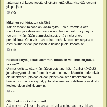
antamasi sähköpostiosoite oli oikein, yritä ottaa yhteyttä foorumin
ylläpitäjään.
Ylös
Miksi en voi kirjautua sisään?
Tämän tapahtumiseen on useita syitä. Ensin, varmista että
tunnuksesi ja salasanasi ovat oikein. Jos ne ovat, ota yhteyttä
foorumin ylläpitäjään varmistaaksesi, että sinulla ei ole
porttikieltoja. On myös mahdollista, että sivuston omistajalla on
asetusvirhe heidän päässään ja heidän pitäisi korjata se.
Ylös
Rekisteröidyin joskus aiemmin, mutta en voi enää kirjautua
sisään?!
On mahdollista, että ylläpitäjä on poistanut käyttäjätilisi käytöstä
jostain syystä. Useat foorumit myös poistavat käyttäjiä, jotka eivät
ole kirjoittaneet pitkään aikaan pienentääkseen tietokantansa
kokoa. Jos näin on käynyt, yritä rekisteröityä uudelleen ja osallistu
keskusteluun aktiivisemmin.
Ylös
Olen hukannut salasanani!
Älä panikoi! Vaikka salasanaasi ei voida palauttaa, se voidaan