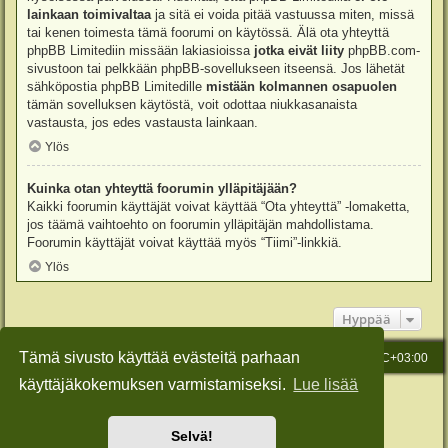
lainkaan toimivaltaa
ja sitä ei voida pitää vastuussa miten, missä
tai kenen toimesta tämä foorumi on käytössä. Älä ota yhteyttä
phpBB Limitediin missään lakiasioissa
jotka eivät liity
phpBB.com-
sivustoon tai pelkkään phpBB-sovellukseen itseensä. Jos lähetät
sähköpostia phpBB Limitedille
mistään kolmannen osapuolen
tämän sovelluksen käytöstä, voit odottaa niukkasanaista
vastausta, jos edes vastausta lainkaan.
Ylös
Kuinka otan yhteyttä foorumin ylläpitäjään?
Kaikki foorumin käyttäjät voivat käyttää “Ota yhteyttä” -lomaketta,
jos täämä vaihtoehto on foorumin ylläpitäjän mahdollistama.
Foorumin käyttäjät voivat käyttää myös “Tiimi”-linkkiä.
Ylös
Hyppää
Tämä sivusto käyttää evästeitä parhaan
Etusivu
Viesti Ylläpidolle
Kaikki ajat ovat
UTC+03:00
käyttäjäkokemuksen varmistamiseksi.
Lue lisää
Keskustelufoorumin ohjelmisto
phpBB
® Forum Software © phpBB Limited
Käännös: phpBB Suomi (lurttinen, harritapio, Pettis)
Style: Green-Style-Slim by Joyce&Luna
phpBB-Style-Design
Selvä!
Yksityisyys
|
Ehdot