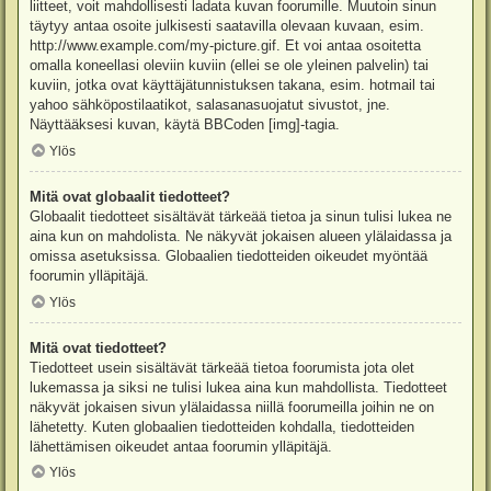
liitteet, voit mahdollisesti ladata kuvan foorumille. Muutoin sinun
täytyy antaa osoite julkisesti saatavilla olevaan kuvaan, esim.
http://www.example.com/my-picture.gif. Et voi antaa osoitetta
omalla koneellasi oleviin kuviin (ellei se ole yleinen palvelin) tai
kuviin, jotka ovat käyttäjätunnistuksen takana, esim. hotmail tai
yahoo sähköpostilaatikot, salasanasuojatut sivustot, jne.
Näyttääksesi kuvan, käytä BBCoden [img]-tagia.
Ylös
Mitä ovat globaalit tiedotteet?
Globaalit tiedotteet sisältävät tärkeää tietoa ja sinun tulisi lukea ne
aina kun on mahdolista. Ne näkyvät jokaisen alueen ylälaidassa ja
omissa asetuksissa. Globaalien tiedotteiden oikeudet myöntää
foorumin ylläpitäjä.
Ylös
Mitä ovat tiedotteet?
Tiedotteet usein sisältävät tärkeää tietoa foorumista jota olet
lukemassa ja siksi ne tulisi lukea aina kun mahdollista. Tiedotteet
näkyvät jokaisen sivun ylälaidassa niillä foorumeilla joihin ne on
lähetetty. Kuten globaalien tiedotteiden kohdalla, tiedotteiden
lähettämisen oikeudet antaa foorumin ylläpitäjä.
Ylös