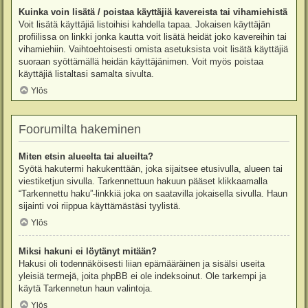
Kuinka voin lisätä / poistaa käyttäjiä kavereista tai vihamiehistä
Voit lisätä käyttäjiä listoihisi kahdella tapaa. Jokaisen käyttäjän
profiilissa on linkki jonka kautta voit lisätä heidät joko kavereihin tai
vihamiehiin. Vaihtoehtoisesti omista asetuksista voit lisätä käyttäjiä
suoraan syöttämällä heidän käyttäjänimen. Voit myös poistaa
käyttäjiä listaltasi samalta sivulta.
Ylös
Foorumilta hakeminen
Miten etsin alueelta tai alueilta?
Syötä hakutermi hakukenttään, joka sijaitsee etusivulla, alueen tai
viestiketjun sivulla. Tarkennettuun hakuun pääset klikkaamalla
“Tarkennettu haku”-linkkiä joka on saatavilla jokaisella sivulla. Haun
sijainti voi riippua käyttämästäsi tyylistä.
Ylös
Miksi hakuni ei löytänyt mitään?
Hakusi oli todennäköisesti liian epämääräinen ja sisälsi useita
yleisiä termejä, joita phpBB ei ole indeksoinut. Ole tarkempi ja
käytä Tarkennetun haun valintoja.
Ylös