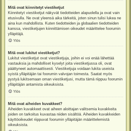
Mitä ovat kiinnitetyt viestiketjut
Kiinnitetyt viestiketjut näkyvät tiedotteiden alapuolella ja ovat vain
etusivulla. Ne ovat yleensä aika tärkeitä, joten sinun tulisi lukea ne
aina kun mahdollista. Kuten tiedotteiden ja globaalien tiedotteiden
kanssa, viestiketjujen kiinnittämisen oikeudet määrittelee foorumin
ylläpitäjä.
Ylös
Mitä ovat lukitut viestiketjut?
Lukitut viestiketjut ovat viestiketjuja, joihin ei voi enää lähettää
vastauksia ja mahdolliset kyselyt joita viestiketjussa oli, ovat
päättyneet automaattisesti. Viestiketjuja voidaan lukita useista
syistä ylläpitäjän tai foorumin valvojan toimesta. Saatat myös
pystyä lukitsemaan oman viestiketjusi, mutta tämä riippuu foorumin
ylläpitäjän antamista oikeuksista.
Ylös
Mitä ovat aiheiden kuvakkeet?
Aiheiden kuvakkeet ovat aiheen aloittajan valitsemia kuvakkeita
joiden on tarkoitus kuvastaa niiden sisältöä. Aiheiden kuvakkeiden
käyttöoikeudet riippuvat foorumin ylläpitäjän määrittelemistä
oikeuksista.