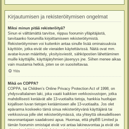
Kirjautumisen ja rekisteröitymisen ongelmat
Miksi minun pitää rekisteröityä?
Sinun ei välttämättä tarvitse, riippuu foorumin ylläpitäjästä,
tarvitaanko foorumilla kirjoittamiseen rekisteröitymistä.
Rekisteröityminen voi kuitenkin antaa sinulle lisää ominaisuuksia
käyttöön, jotka eivät ole vieraiden käytettävissä. Näitä ovat mm.
avatar-kuvan määrittely, yksityisviestit, sähköpostien lähettäminen
muille käyttäjille, käyttäjäryhmien jäsenyys jne. Siihen menee aikaa
vain muutamia hetkiä, joten se on suositeltavaa.
Ylös
Mikä on COPPA?
COPPA, tai Children’s Online Privacy Protection Act of 1998, on
yhdysvaltalainen laki, joka vaatii kaikkien verkkosivustojen, jotka
mahdollisesti keräävät alle 13-vuotiailta tietoja, hankkia huoltajan
kirjallisen luvan tietojen keräämiseen alle 13-vuotiaalta. Jos olet
epävarma koskeeko tämä sinua rekisteröityvänä käyttäjänä tai
verkkosivua jolle olet rekisteröitymässä, ota yhteyttä oikeudelliseen
neuvonantajaan saadaksesi apua. Huomaa, että phpBB Limited ja
tämän foorumin omistajat eivät voi antaa lakineuvontaa ja eivät ole