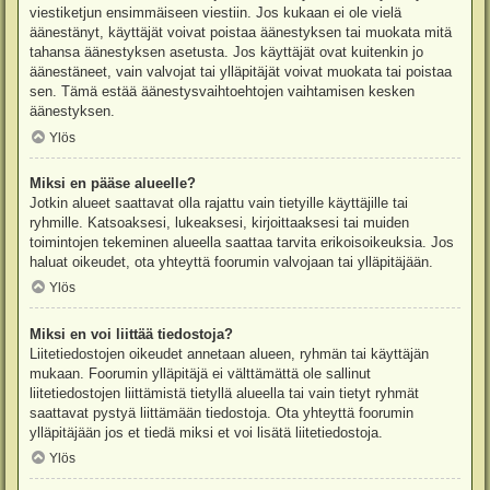
viestiketjun ensimmäiseen viestiin. Jos kukaan ei ole vielä
äänestänyt, käyttäjät voivat poistaa äänestyksen tai muokata mitä
tahansa äänestyksen asetusta. Jos käyttäjät ovat kuitenkin jo
äänestäneet, vain valvojat tai ylläpitäjät voivat muokata tai poistaa
sen. Tämä estää äänestysvaihtoehtojen vaihtamisen kesken
äänestyksen.
Ylös
Miksi en pääse alueelle?
Jotkin alueet saattavat olla rajattu vain tietyille käyttäjille tai
ryhmille. Katsoaksesi, lukeaksesi, kirjoittaaksesi tai muiden
toimintojen tekeminen alueella saattaa tarvita erikoisoikeuksia. Jos
haluat oikeudet, ota yhteyttä foorumin valvojaan tai ylläpitäjään.
Ylös
Miksi en voi liittää tiedostoja?
Liitetiedostojen oikeudet annetaan alueen, ryhmän tai käyttäjän
mukaan. Foorumin ylläpitäjä ei välttämättä ole sallinut
liitetiedostojen liittämistä tietyllä alueella tai vain tietyt ryhmät
saattavat pystyä liittämään tiedostoja. Ota yhteyttä foorumin
ylläpitäjään jos et tiedä miksi et voi lisätä liitetiedostoja.
Ylös