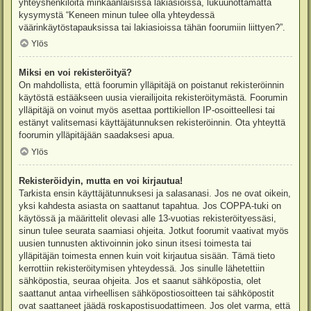
yhteyshenkilöitä minkäänlaisissa lakiasioissa, lukuunottamatta
kysymystä “Keneen minun tulee olla yhteydessä
väärinkäytöstapauksissa tai lakiasioissa tähän foorumiin liittyen?”.
Ylös
Miksi en voi rekisteröityä?
On mahdollista, että foorumin ylläpitäjä on poistanut rekisteröinnin
käytöstä estääkseen uusia vierailijoita rekisteröitymästä. Foorumin
ylläpitäjä on voinut myös asettaa porttikiellon IP-osoitteellesi tai
estänyt valitsemasi käyttäjätunnuksen rekisteröinnin. Ota yhteyttä
foorumin ylläpitäjään saadaksesi apua.
Ylös
Rekisteröidyin, mutta en voi kirjautua!
Tarkista ensin käyttäjätunnuksesi ja salasanasi. Jos ne ovat oikein,
yksi kahdesta asiasta on saattanut tapahtua. Jos COPPA-tuki on
käytössä ja määrittelit olevasi alle 13-vuotias rekisteröityessäsi,
sinun tulee seurata saamiasi ohjeita. Jotkut foorumit vaativat myös
uusien tunnusten aktivoinnin joko sinun itsesi toimesta tai
ylläpitäjän toimesta ennen kuin voit kirjautua sisään. Tämä tieto
kerrottiin rekisteröitymisen yhteydessä. Jos sinulle lähetettiin
sähköpostia, seuraa ohjeita. Jos et saanut sähköpostia, olet
saattanut antaa virheellisen sähköpostiosoitteen tai sähköpostit
ovat saattaneet jäädä roskapostisuodattimeen. Jos olet varma, että