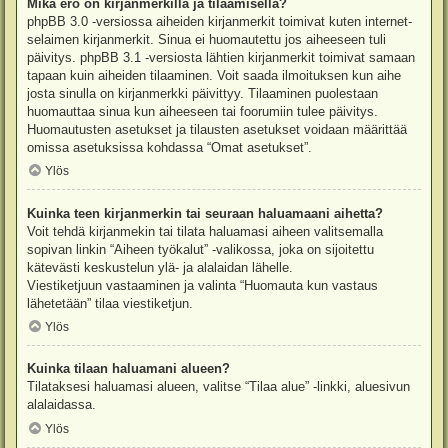
Mikä ero on kirjanmerkillä ja tilaamisella?
phpBB 3.0 -versiossa aiheiden kirjanmerkit toimivat kuten internet-
selaimen kirjanmerkit. Sinua ei huomautettu jos aiheeseen tuli
päivitys. phpBB 3.1 -versiosta lähtien kirjanmerkit toimivat samaan
tapaan kuin aiheiden tilaaminen. Voit saada ilmoituksen kun aihe
josta sinulla on kirjanmerkki päivittyy. Tilaaminen puolestaan
huomauttaa sinua kun aiheeseen tai foorumiin tulee päivitys.
Huomautusten asetukset ja tilausten asetukset voidaan määrittää
omissa asetuksissa kohdassa “Omat asetukset”.
Ylös
Kuinka teen kirjanmerkin tai seuraan haluamaani aihetta?
Voit tehdä kirjanmekin tai tilata haluamasi aiheen valitsemalla
sopivan linkin “Aiheen työkalut” -valikossa, joka on sijoitettu
kätevästi keskustelun ylä- ja alalaidan lähelle.
Viestiketjuun vastaaminen ja valinta “Huomauta kun vastaus
lähetetään” tilaa viestiketjun.
Ylös
Kuinka tilaan haluamani alueen?
Tilataksesi haluamasi alueen, valitse “Tilaa alue” -linkki, aluesivun
alalaidassa.
Ylös