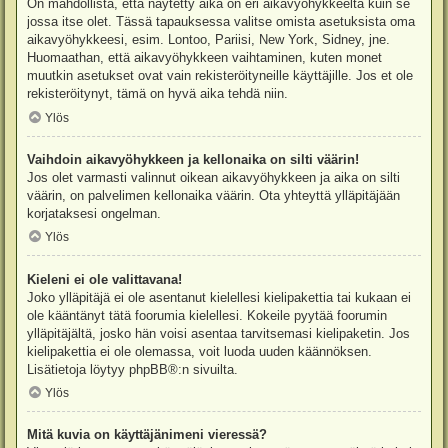
On mahdollista, että näytetty aika on eri aikavyöhykkeeltä kuin se
jossa itse olet. Tässä tapauksessa valitse omista asetuksista oma
aikavyöhykkeesi, esim. Lontoo, Pariisi, New York, Sidney, jne.
Huomaathan, että aikavyöhykkeen vaihtaminen, kuten monet
muutkin asetukset ovat vain rekisteröityneille käyttäjille. Jos et ole
rekisteröitynyt, tämä on hyvä aika tehdä niin.
Ylös
Vaihdoin aikavyöhykkeen ja kellonaika on silti väärin!
Jos olet varmasti valinnut oikean aikavyöhykkeen ja aika on silti
väärin, on palvelimen kellonaika väärin. Ota yhteyttä ylläpitäjään
korjataksesi ongelman.
Ylös
Kieleni ei ole valittavana!
Joko ylläpitäjä ei ole asentanut kielellesi kielipakettia tai kukaan ei
ole kääntänyt tätä foorumia kielellesi. Kokeile pyytää foorumin
ylläpitäjältä, josko hän voisi asentaa tarvitsemasi kielipaketin. Jos
kielipakettia ei ole olemassa, voit luoda uuden käännöksen.
Lisätietoja löytyy
phpBB
®:n sivuilta.
Ylös
Mitä kuvia on käyttäjänimeni vieressä?