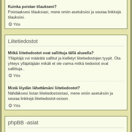
Kuinka poistan tilaukseni?
Poistaaksesi tilauksiasi, mene omiin asetuksiisi ja seuraa linkkejä
tilauksiisi.
Ylös
Liitetiedostot
Mitkä liitetiedostot ovat sallittuja tällä alueella?
Ylläpitäjä voi määrätä sallitut ja kielletyt liitetiedostojen tyypit. Ota
yhteys ylläpitäjään mikäli et ole varma mitkä tiedostot ovat
sallittuja..
Ylös
Mistä löydän lähettämäni liitetiedostot?
Nähdäksesi listan liitetiedostoistasi, mene omiin asetuksiin ja
seuraa linkkejä liitetiedostot-osioon.
Ylös
phpBB -asiat