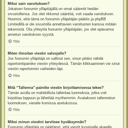
Miksi sain varoituksen?
Jokaisen foorumin ylläpitäjällä on omat säännöt heidän
sivustollensa. Jos olet rikkonut sääntöä, voit saada varoituksen.
Huomioi, että tämä on foorumin ylläpitäjän päätös ja phpBB
Limitedillä ei ole sivustolla annettavien varoitusten kanssa mitään
tekemistä. Ota yhteyttä foorumin ylläpitäjään, jos olet epävarma
annetun varoituksen syystä.
Ylös
Miten ilmoitan viestin valvojalle?
Jos foorumin ylläpitäjä on sallinut sen, sinun pitäisi nähdä
raportointipainike viestin yhteydessä. Tämän klikkaaminen vie sinut
viestin raportoinnin vaiheiden läpi.
Ylös
Mitä “Tallenna”-painike viestin kirjoittamisessa tekee?
Tämän avulla on mahdollista tallentaa luonnoksia, jotka voit
kirjoittaa loppuun ja lähettää myöhemmin. Avataksesi tallennetun
luonnoksen, vieraile komissa asetuksissa.
Ylös
Miksi minun viestini tarvitsee hyväksynnän?
Foorumin ylläpitäjä on päättänyt, että viestit kyseiselle alueelle