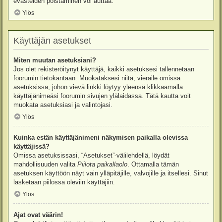
evästeiden poistaminen voi auttaa.
Ylös
Käyttäjän asetukset
Miten muutan asetuksiani?
Jos olet rekisteröitynyt käyttäjä, kaikki asetuksesi tallennetaan
foorumin tietokantaan. Muokataksesi niitä, vieraile omissa
asetuksissa, johon vievä linkki löytyy yleensä klikkaamalla
käyttäjänimeäsi foorumin sivujen ylälaidassa. Tätä kautta voit
muokata asetuksiasi ja valintojasi.
Ylös
Kuinka estän käyttäjänimeni näkymisen paikalla olevissa
käyttäjissä?
Omissa asetuksissasi, “Asetukset”-välilehdellä, löydät
mahdollisuuden valita
Piilota paikallaolo
. Ottamalla tämän
asetuksen käyttöön näyt vain ylläpitäjille, valvojille ja itsellesi. Sinut
lasketaan piilossa oleviin käyttäjiin.
Ylös
Ajat ovat väärin!