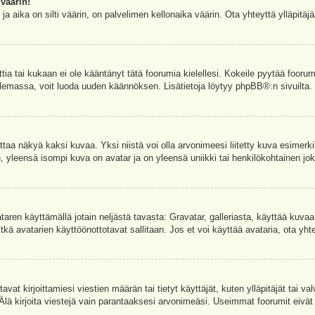
väärin!
a aika on silti väärin, on palvelimen kellonaika väärin. Ota yhteyttä ylläpitä
ettia tai kukaan ei ole kääntänyt tätä foorumia kielellesi. Kokeile pyytää foorum
e olemassa, voit luoda uuden käännöksen. Lisätietoja löytyy
phpBB
®:n sivuilta.
aa näkyä kaksi kuvaa. Yksi niistä voi olla arvonimeesi liitetty kuva esimerki
, yleensä isompi kuva on avatar ja on yleensä uniikki tai henkilökohtainen joka
vataren käyttämällä jotain neljästä tavasta: Gravatar, galleriasta, käyttää kuva
kä avatarien käyttöönottotavat sallitaan. Jos et voi käyttää avataria, ota yhte
avat kirjoittamiesi viestien määrän tai tietyt käyttäjät, kuten ylläpitäjät tai 
 Älä kirjoita viestejä vain parantaaksesi arvonimeäsi. Useimmat foorumit eivät si