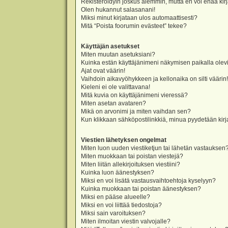
Rekisteröidyin joskus aiemmin, mutta en voi enää kir
Olen hukannut salasanani!
Miksi minut kirjataan ulos automaattisesti?
Mitä “Poista foorumin evästeet” tekee?
Käyttäjän asetukset
Miten muutan asetuksiani?
Kuinka estän käyttäjänimeni näkymisen paikalla olevi
Ajat ovat väärin!
Vaihdoin aikavyöhykkeen ja kellonaika on silti väärin!
Kieleni ei ole valittavana!
Mitä kuvia on käyttäjänimeni vieressä?
Miten asetan avataren?
Mikä on arvonimi ja miten vaihdan sen?
Kun klikkaan sähköpostilinkkiä, minua pyydetään ki
Viestien lähetyksen ongelmat
Miten luon uuden viestiketjun tai lähetän vastauksen
Miten muokkaan tai poistan viestejä?
Miten liitän allekirjoituksen viestiini?
Kuinka luon äänestyksen?
Miksi en voi lisätä vastausvaihtoehtoja kyselyyn?
Kuinka muokkaan tai poistan äänestyksen?
Miksi en pääse alueelle?
Miksi en voi liittää tiedostoja?
Miksi sain varoituksen?
Miten ilmoitan viestin valvojalle?