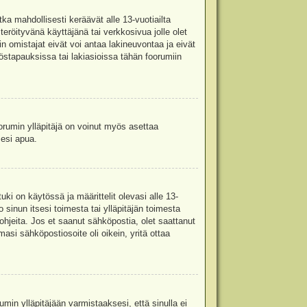
ka mahdollisesti keräävät alle 13-vuotiailta
teröityvänä käyttäjänä tai verkkosivua jolle olet
omistajat eivät voi antaa lakineuvontaa ja eivät
stapauksissa tai lakiasioissa tähän foorumiin
oorumin ylläpitäjä on voinut myös asettaa
sesi apua.
i on käytössä ja määrittelit olevasi alle 13-
 sinun itsesi toimesta tai ylläpitäjän toimesta
 ohjeita. Jos et saanut sähköpostia, olet saattanut
asi sähköpostiosoite oli oikein, yritä ottaa
min ylläpitäjään varmistaaksesi, että sinulla ei