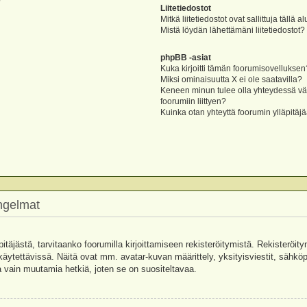
?
Liitetiedostot
Mitkä liitetiedostot ovat sallittuja tällä a
Mistä löydän lähettämäni liitetiedostot?
phpBB -asiat
Kuka kirjoitti tämän foorumisovelluksen
Miksi ominaisuutta X ei ole saatavilla?
Keneen minun tulee olla yhteydessä vää
foorumiin liittyen?
Kuinka otan yhteyttä foorumin ylläpitäj
ongelmat
pitäjästä, tarvitaanko foorumilla kirjoittamiseen rekisteröitymistä. Rekisteröity
käytettävissä. Näitä ovat mm. avatar-kuvan määrittely, yksityisviestit, sähköpo
 vain muutamia hetkiä, joten se on suositeltavaa.