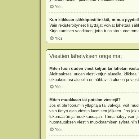
Ylös
Kun klikkaan sähköpostilinkkiä, minua pyydet
Vain rekisteröityneet käyttäjät voivat lähettää säh
Kirjautuminen vaaditaan, jotta tunnistautumattomat
Ylös
Viestien lähetyksen ongelmat
Miten luon uuden viestiketjun tai lähetän vast
Aloittaaksesi uuden viestiketjun alueella, klikkaa 
oikeuksistasi alueella on nähtävillä alueen ja viesti
Ylös
Miten muokkaan tai poistan viestejä?
Jos et ole foorumin ylläpitäjä tai valvoja, voit m
vain tietyn ajan viestin luomisen jälkeen. Jos joku
lukumäärän ja muokkausajan. Tämä näkyy vain jos j
huomautuksen viestin muokkaamisen syistä niin hal
Ylös