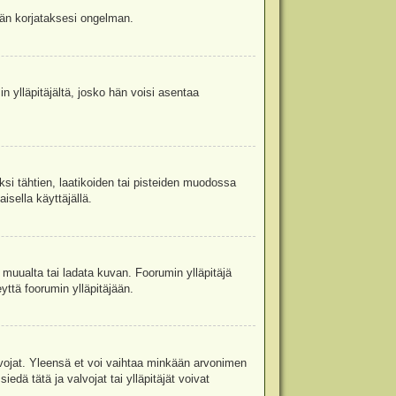
jään korjataksesi ongelman.
in ylläpitäjältä, josko hän voisi asentaa
ksi tähtien, laatikoiden tai pisteiden muodossa
isella käyttäjällä.
a muualta tai ladata kuvan. Foorumin ylläpitäjä
yttä foorumin ylläpitäjään.
valvojat. Yleensä et voi vaihtaa minkään arvonimen
edä tätä ja valvojat tai ylläpitäjät voivat