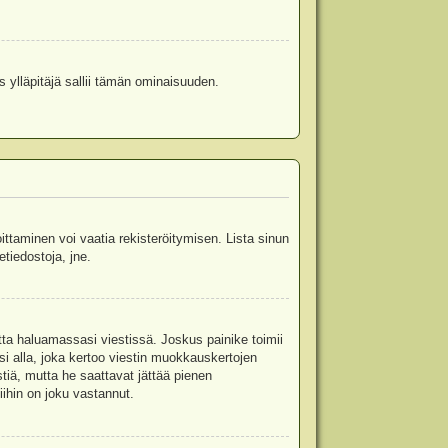
s ylläpitäjä sallii tämän ominaisuuden.
oittaminen voi vaatia rekisteröitymisen. Lista sinun
etiedostoja, jne.
etta haluamassasi viestissä. Joskus painike toimii
isi alla, joka kertoo viestin muokkauskertojen
tiä, mutta he saattavat jättää pienen
ihin on joku vastannut.