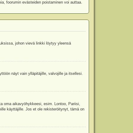
mia, foorumin evästeiden poistaminen voi auttaa.
uksissa, johon vievä linkki löytyy yleensä
ön näyt vain ylläpitäjille, valvojille ja itsellesi.
sta oma aikavyöhykkeesi, esim. Lontoo, Pariisi,
 käyttäjille. Jos et ole rekisteröitynyt, tämä on