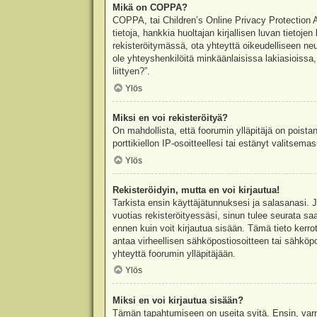
Mikä on COPPA?
COPPA, tai Children’s Online Privacy Protection Ac
tietoja, hankkia huoltajan kirjallisen luvan tieto
rekisteröitymässä, ota yhteyttä oikeudelliseen n
ole yhteyshenkilöitä minkäänlaisissa lakiasioiss
liittyen?”.
Ylös
Miksi en voi rekisteröityä?
On mahdollista, että foorumin ylläpitäjä on poista
porttikiellon IP-osoitteellesi tai estänyt valitsem
Ylös
Rekisteröidyin, mutta en voi kirjautua!
Tarkista ensin käyttäjätunnuksesi ja salasanasi. 
vuotias rekisteröityessäsi, sinun tulee seurata sa
ennen kuin voit kirjautua sisään. Tämä tieto kerro
antaa virheellisen sähköpostiosoitteen tai sähköpo
yhteyttä foorumin ylläpitäjään.
Ylös
Miksi en voi kirjautua sisään?
Tämän tapahtumiseen on useita syitä. Ensin, varmis