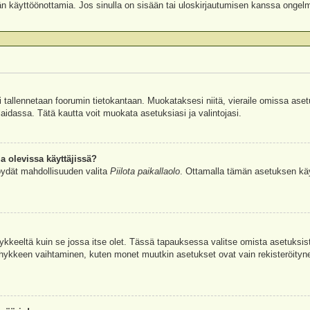
äjän käyttöönottamia. Jos sinulla on sisään tai uloskirjautumisen kanssa ongel
si tallennetaan foorumin tietokantaan. Muokataksesi niitä, vieraile omissa aset
aidassa. Tätä kautta voit muokata asetuksiasi ja valintojasi.
a olevissa käyttäjissä?
öydät mahdollisuuden valita
Piilota paikallaolo
. Ottamalla tämän asetuksen käyttö
hykkeeltä kuin se jossa itse olet. Tässä tapauksessa valitse omista asetuksi
kkeen vaihtaminen, kuten monet muutkin asetukset ovat vain rekisteröityneille