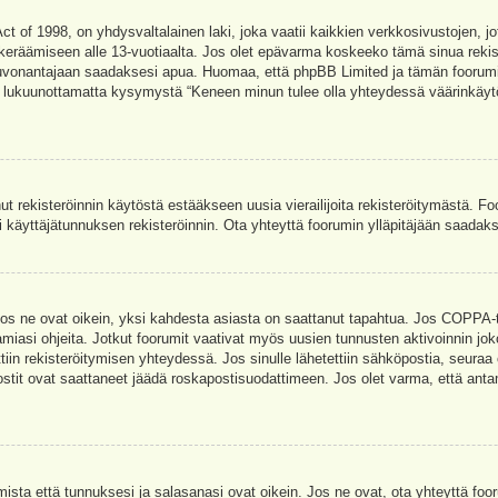
t of 1998, on yhdysvaltalainen laki, joka vaatii kaikkien verkkosivustojen, jot
jen keräämiseen alle 13-vuotiaalta. Jos olet epävarma koskeeko tämä sinua rekis
euvonantajaan saadaksesi apua. Huomaa, että phpBB Limited ja tämän foorumin 
a, lukuunottamatta kysymystä “Keneen minun tulee olla yhteydessä väärinkäytö
nut rekisteröinnin käytöstä estääkseen uusia vierailijoita rekisteröitymästä. F
asi käyttäjätunnuksen rekisteröinnin. Ota yhteyttä foorumin ylläpitäjään saadak
Jos ne ovat oikein, yksi kahdesta asiasta on saattanut tapahtua. Jos COPPA-tuk
amiasi ohjeita. Jotkut foorumit vaativat myös uusien tunnusten aktivoinnin joko
ttiin rekisteröitymisen yhteydessä. Jos sinulle lähetettiin sähköpostia, seuraa
stit ovat saattaneet jäädä roskapostisuodattimeen. Jos olet varma, että antam
ta että tunnuksesi ja salasanasi ovat oikein. Jos ne ovat, ota yhteyttä fooru