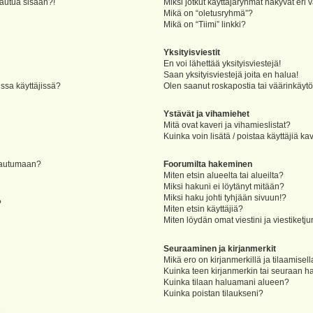
jautua sisään?!
Miksi jotkut käyttäjäryhmät näkyvät eri v
Mikä on “oletusryhmä”?
Mikä on “Tiimi” linkki?
Yksityisviestit
En voi lähettää yksityisviestejä!
Saan yksityisviestejä joita en halua!
ssa käyttäjissä?
Olen saanut roskapostia tai väärinkäytöks
Ystävät ja vihamiehet
Mitä ovat kaveri ja vihamieslistat?
Kuinka voin lisätä / poistaa käyttäjiä ka
rjautumaan?
Foorumilta hakeminen
Miten etsin alueelta tai alueilta?
Miksi hakuni ei löytänyt mitään?
Miksi haku johti tyhjään sivuun!?
?
Miten etsin käyttäjiä?
Miten löydän omat viestini ja viestiketju
Seuraaminen ja kirjanmerkit
Mikä ero on kirjanmerkillä ja tilaamisel
Kuinka teen kirjanmerkin tai seuraan h
Kuinka tilaan haluamani alueen?
Kuinka poistan tilaukseni?