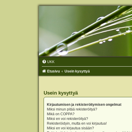
UKK
Etusivu
Usein kysyttyä
Usein kysyttyä
Kirjautumisen ja rekisteröitymisen ongelmat
Miksi minun pitää rekisteröityä?
Mikä on COPPA?
Miksi en voi rekisteröityä?
Rekisteröidyin, mutta en voi kirjautua!
Miksi en voi kirjautua sisään?