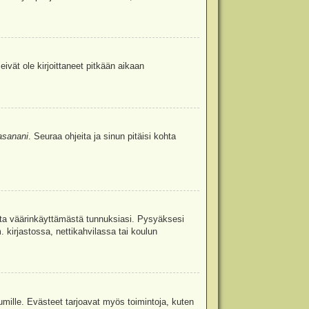
eivät ole kirjoittaneet pitkään aikaan
asanani
. Seuraa ohjeita ja sinun pitäisi kohta
uita väärinkäyttämästä tunnuksiasi. Pysyäksesi
. kirjastossa, nettikahvilassa tai koulun
umille. Evästeet tarjoavat myös toimintoja, kuten