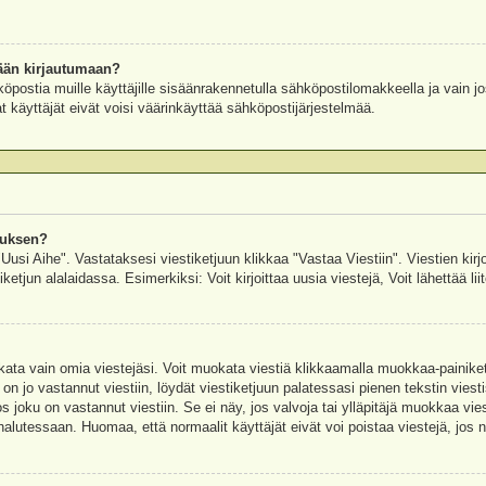
ään kirjautumaan?
köpostia muille käyttäjille sisäänrakennetulla sähköpostilomakkeella ja vain jo
 käyttäjät eivät voisi väärinkäyttää sähköpostijärjestelmää.
auksen?
"Uusi Aihe". Vastataksesi viestiketjuun klikkaa "Vastaa Viestiin". Viestien kirj
ketjun alalaidassa. Esimerkiksi: Voit kirjoittaa uusia viestejä, Voit lähettää liit
uokata vain omia viestejäsi. Voit muokata viestiä klikkaamalla muokkaa-painik
 on jo vastannut viestiin, löydät viestiketjuun palatessasi pienen tekstin viest
oku on vastannut viestiin. Se ei näy, jos valvoja tai ylläpitäjä muokkaa vies
utessaan. Huomaa, että normaalit käyttäjät eivät voi poistaa viestejä, jos ni