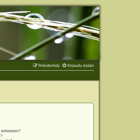
Rekisteröidy
Kirjaudu sisään
n sellaiseen?
i?