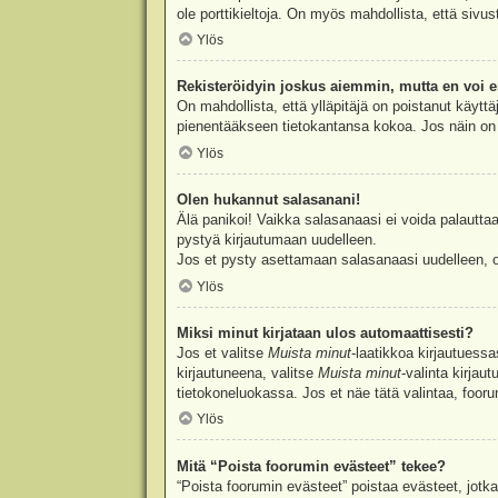
ole porttikieltoja. On myös mahdollista, että sivu
Ylös
Rekisteröidyin joskus aiemmin, mutta en voi e
On mahdollista, että ylläpitäjä on poistanut käyttä
pienentääkseen tietokantansa kokoa. Jos näin on k
Ylös
Olen hukannut salasanani!
Älä panikoi! Vaikka salasanaasi ei voida palauttaa
pystyä kirjautumaan uudelleen.
Jos et pysty asettamaan salasanaasi uudelleen, ot
Ylös
Miksi minut kirjataan ulos automaattisesti?
Jos et valitse
Muista minut
-laatikkoa kirjautuess
kirjautuneena, valitse
Muista minut
-valinta kirjau
tietokoneluokassa. Jos et näe tätä valintaa, foor
Ylös
Mitä “Poista foorumin evästeet” tekee?
“Poista foorumin evästeet” poistaa evästeet, jotka