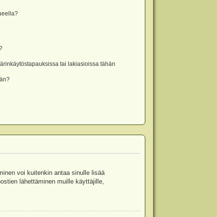
lueella?
?
rinkäytöstapauksissa tai lakiasioissa tähän
ään?
minen voi kuitenkin antaa sinulle lisää
stien lähettäminen muille käyttäjille,