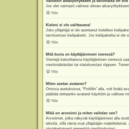
Vaihdoin aikavyöhykkeen ja kellonaika on silti 
Jos olet varmasti valinnut oikean aikavyöhykkeen j
Ylös
Kieleni ei ole valittavana!
Joko ylläpitäjä ei ole asentanut kielellesi kielipak
tarvitsemasi kielipaketin. Jos kielipakettia ei ol
Ylös
Mitä kuvia on käyttäjänimeni vieressä?
Viestejä katsottaessa käyttäjänimen vieressä saatt
viestimäärästäsi tai statuksestasi riippuen. Toinen
Ylös
Miten asetan avataren?
Omissa asetuksissa, “Profiilin” alla, voit lisätä a
päättää otetaanko avataret käyttöön ja valitsee mit
Ylös
Mikä on arvonimi ja miten vaihdan sen?
Arvonimet, jotka näkyvät käyttäjänimesi alla osoitt
tekstiä, sillä nämä ovat ylläpitäjän määrittelemiä.
yksinkertaisesti pienentää viestilaskuriasi.