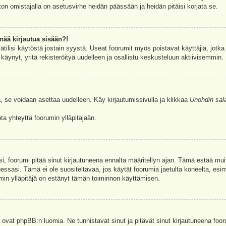
ston omistajalla on asetusvirhe heidän päässään ja heidän pitäisi korjata se.
nää kirjautua sisään?!
jätilisi käytöstä jostain syystä. Useat foorumit myös poistavat käyttäjiä, jotka 
äynyt, yritä rekisteröityä uudelleen ja osallistu keskusteluun aktiivisemmin.
, se voidaan asettaa uudelleen. Käy kirjautumissivulla ja klikkaa
Unohdin sal
a yhteyttä foorumin ylläpitäjään.
asi, foorumi pitää sinut kirjautuneena ennalta määritellyn ajan. Tämä estää m
tuessasi. Tämä ei ole suositeltavaa, jos käytät foorumia jaetulta koneelta, esim
umin ylläpitäjä on estänyt tämän toiminnon käyttämisen.
 ovat phpBB:n luomia. Ne tunnistavat sinut ja pitävät sinut kirjautuneena foor