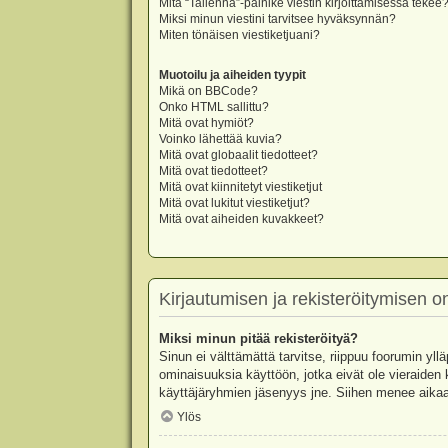
Mitä “Tallenna”-painike viestin kirjoittamisessa tekee
Miksi minun viestini tarvitsee hyväksynnän?
Miten tönäisen viestiketjuani?
Muotoilu ja aiheiden tyypit
Mikä on BBCode?
Onko HTML sallittu?
Mitä ovat hymiöt?
Voinko lähettää kuvia?
Mitä ovat globaalit tiedotteet?
Mitä ovat tiedotteet?
Mitä ovat kiinnitetyt viestiketjut
Mitä ovat lukitut viestiketjut?
Mitä ovat aiheiden kuvakkeet?
Kirjautumisen ja rekisteröitymisen 
Miksi minun pitää rekisteröityä?
Sinun ei välttämättä tarvitse, riippuu foorumin yllä
ominaisuuksia käyttöön, jotka eivät ole vieraiden 
käyttäjäryhmien jäsenyys jne. Siihen menee aikaa
Ylös