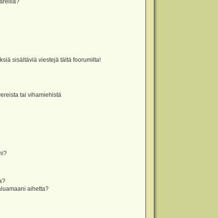
äreillä?
iä sisältäviä viestejä tältä foorumilta!
vereista tai vihamiehistä
ni?
la?
aluamaani aihetta?