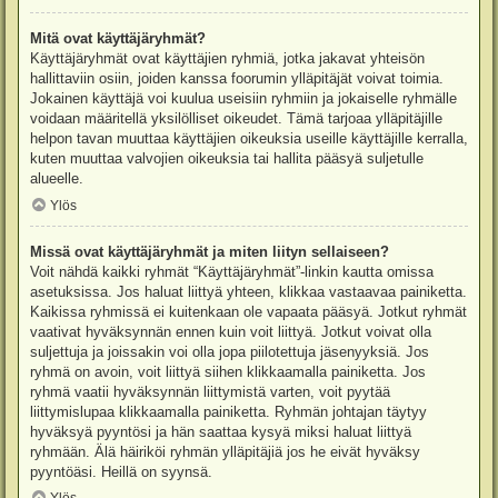
Mitä ovat käyttäjäryhmät?
Käyttäjäryhmät ovat käyttäjien ryhmiä, jotka jakavat yhteisön
hallittaviin osiin, joiden kanssa foorumin ylläpitäjät voivat toimia.
Jokainen käyttäjä voi kuulua useisiin ryhmiin ja jokaiselle ryhmälle
voidaan määritellä yksilölliset oikeudet. Tämä tarjoaa ylläpitäjille
helpon tavan muuttaa käyttäjien oikeuksia useille käyttäjille kerralla,
kuten muuttaa valvojien oikeuksia tai hallita pääsyä suljetulle
alueelle.
Ylös
Missä ovat käyttäjäryhmät ja miten liityn sellaiseen?
Voit nähdä kaikki ryhmät “Käyttäjäryhmät”-linkin kautta omissa
asetuksissa. Jos haluat liittyä yhteen, klikkaa vastaavaa painiketta.
Kaikissa ryhmissä ei kuitenkaan ole vapaata pääsyä. Jotkut ryhmät
vaativat hyväksynnän ennen kuin voit liittyä. Jotkut voivat olla
suljettuja ja joissakin voi olla jopa piilotettuja jäsenyyksiä. Jos
ryhmä on avoin, voit liittyä siihen klikkaamalla painiketta. Jos
ryhmä vaatii hyväksynnän liittymistä varten, voit pyytää
liittymislupaa klikkaamalla painiketta. Ryhmän johtajan täytyy
hyväksyä pyyntösi ja hän saattaa kysyä miksi haluat liittyä
ryhmään. Älä häiriköi ryhmän ylläpitäjiä jos he eivät hyväksy
pyyntöäsi. Heillä on syynsä.