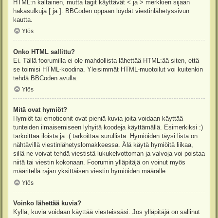
HTML:n kaltainen, mutta tagit käyttävät < ja > merkkien sijaan
hakasulkuja [ ja ]. BBCoden oppaan löydät viestinlähetyssivun
kautta.
Ylös
Onko HTML sallittu?
Ei. Tällä foorumilla ei ole mahdollista lähettää HTML:ää siten, että
se toimisi HTML-koodina. Yleisimmät HTML-muotoilut voi kuitenkin
tehdä BBCoden avulla.
Ylös
Mitä ovat hymiöt?
Hymiöt tai emoticonit ovat pieniä kuvia joita voidaan käyttää
tunteiden ilmaisemiseen lyhyitä koodeja käyttämällä. Esimerkiksi :)
tarkoittaa iloista ja :( tarkoittaa surullista. Hymiöiden täysi lista on
nähtävillä viestinlähetyslomakkeessa. Älä käytä hymiöitä liikaa,
sillä ne voivat tehdä viestistä lukukelvottoman ja valvoja voi poistaa
niitä tai viestin kokonaan. Foorumin ylläpitäjä on voinut myös
määritellä rajan yksittäisen viestin hymiöiden määrälle.
Ylös
Voinko lähettää kuvia?
Kyllä, kuvia voidaan käyttää viesteissäsi. Jos ylläpitäjä on sallinut