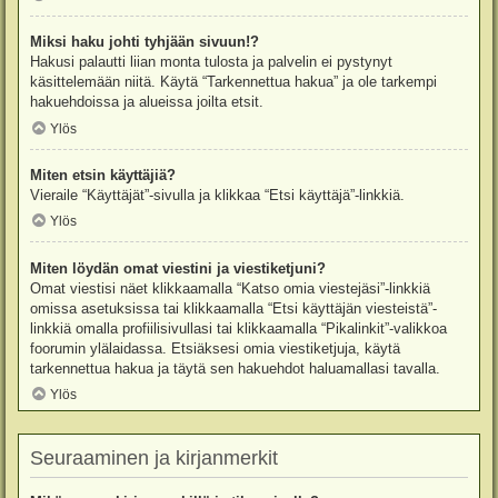
Miksi haku johti tyhjään sivuun!?
Hakusi palautti liian monta tulosta ja palvelin ei pystynyt
käsittelemään niitä. Käytä “Tarkennettua hakua” ja ole tarkempi
hakuehdoissa ja alueissa joilta etsit.
Ylös
Miten etsin käyttäjiä?
Vieraile “Käyttäjät”-sivulla ja klikkaa “Etsi käyttäjä”-linkkiä.
Ylös
Miten löydän omat viestini ja viestiketjuni?
Omat viestisi näet klikkaamalla “Katso omia viestejäsi”-linkkiä
omissa asetuksissa tai klikkaamalla “Etsi käyttäjän viesteistä”-
linkkiä omalla profiilisivullasi tai klikkaamalla “Pikalinkit”-valikkoa
foorumin ylälaidassa. Etsiäksesi omia viestiketjuja, käytä
tarkennettua hakua ja täytä sen hakuehdot haluamallasi tavalla.
Ylös
Seuraaminen ja kirjanmerkit