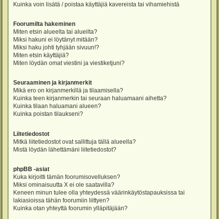
Kuinka voin lisätä / poistaa käyttäjiä kavereista tai vihamiehistä
Foorumilta hakeminen
Miten etsin alueelta tai alueilta?
Miksi hakuni ei löytänyt mitään?
Miksi haku johti tyhjään sivuun!?
Miten etsin käyttäjiä?
Miten löydän omat viestini ja viestiketjuni?
Seuraaminen ja kirjanmerkit
Mikä ero on kirjanmerkillä ja tilaamisella?
Kuinka teen kirjanmerkin tai seuraan haluamaani aihetta?
Kuinka tilaan haluamani alueen?
Kuinka poistan tilaukseni?
Liitetiedostot
Mitkä liitetiedostot ovat sallittuja tällä alueella?
Mistä löydän lähettämäni liitetiedostot?
phpBB -asiat
Kuka kirjoitti tämän foorumisovelluksen?
Miksi ominaisuutta X ei ole saatavilla?
Keneen minun tulee olla yhteydessä väärinkäytöstapauksissa tai
lakiasioissa tähän foorumiin liittyen?
Kuinka otan yhteyttä foorumin ylläpitäjään?