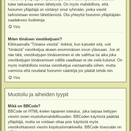
tulee tarkastaa ennen lähetystä. On myös mahdollista, että
foorumin ylläpitäjä on siirtänyt sinut ryhmään, jonka viestit
tarkistetaan ennen lähettämistä. Ota yhteyttä foorumin ylläpitäjään
saadaksesi lisätietoja.
Ylös
Miten tönäisen viestiketjuani?
Klikkaamalla “Tönaise viestiä” -linkkiä, kun katselet sitä, voit
“tönäistä” viestiketjua alueen ensimmäisen sivun yläosaan. Jos et
näe tätä, viestiketjujen tönäiseminen ei ole sallittua tai aika joka
viestiketjujen tönäisemisen välillä vaaditaan ei ole vielä kulunut. On
myös mahdollista nostaa viestiketjua vastaamalla siihen, mutta
varmista että noudatat foorumin sääntöjä jos päätät tehdä niin.
Ylös
Muotoilu ja aiheiden tyypit
Mikä on BBCode?
BBCode on HTML-kielen tapainen toteutus, joka tarjoaa tiettyjen
viestin osien muotoilumahdollisuuden. BBCoden käytöstä päättää
ylläpitäjä, mutta se voidaan ottaa pois käytöstä myös
viestikohtaisesti viestin kirjoituslomakkeella. BBCode itsessään on