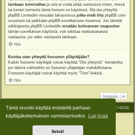
lainkaan toimivaltaa
ja sitä ei voida pitää vastuussa miten, missä
tai kenen toimesta tämä foorumi on käytössä. Älä ota yhteyttä
phpBB Limitediin missään lakiasioissa
jotka eivät liity
phpBB.com-
sivustoon tai pelkkään phpBB-sovellukseen itseensä. Jos lähetät
sähköpostia phpBB Limitedille
mistään kolmannen osapuolen
tämän sovelluksen käytöstä, voit odottaa niukkasanaista
vastausta, jos edes vastausta lainkaan.
Ylös
Kuinka otan yhteyttä foorumin ylläpitäjään?
Kaikki foorumin käyttäjät voivat käyttää “Ota yhteyttä” -lomaketta,
jos täämä vaihtoehto on foorumin ylläpitäjän mahdollistama.
Foorumin käyttäjät voivat käyttää myös “Tiimi”-linkkiä.
Ylös
Hyppää
Tämä sivusto käyttää evästeitä parhaan
Etusivu
Viesti Ylläpidolle
Kaikki ajat ovat
UTC+03:00
käyttäjäkokemuksen varmistamiseksi.
Lue lisää
Keskustelufoorumin ohjelmisto
phpBB
® Forum Software © phpBB Limited
Käännös: phpBB Suomi (lurttinen, harritapio, Pettis)
Style: Green-Style-Slim by Joyce&Luna
phpBB-Style-Design
Selvä!
Yksityisyys
|
Ehdot