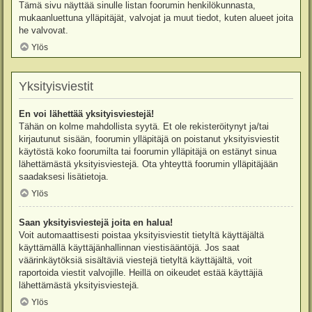
Tämä sivu näyttää sinulle listan foorumin henkilökunnasta,
mukaanluettuna ylläpitäjät, valvojat ja muut tiedot, kuten alueet joita
he valvovat.
Ylös
Yksityisviestit
En voi lähettää yksityisviestejä!
Tähän on kolme mahdollista syytä. Et ole rekisteröitynyt ja/tai
kirjautunut sisään, foorumin ylläpitäjä on poistanut yksityisviestit
käytöstä koko foorumilta tai foorumin ylläpitäjä on estänyt sinua
lähettämästä yksityisviestejä. Ota yhteyttä foorumin ylläpitäjään
saadaksesi lisätietoja.
Ylös
Saan yksityisviestejä joita en halua!
Voit automaattisesti poistaa yksityisviestit tietyltä käyttäjältä
käyttämällä käyttäjänhallinnan viestisääntöjä. Jos saat
väärinkäytöksiä sisältäviä viestejä tietyltä käyttäjältä, voit
raportoida viestit valvojille. Heillä on oikeudet estää käyttäjiä
lähettämästä yksityisviestejä.
Ylös