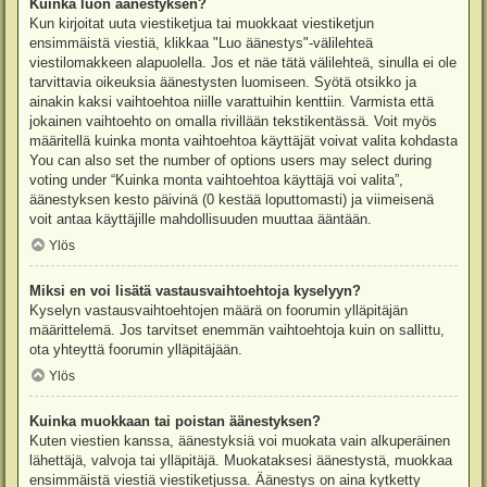
Kuinka luon äänestyksen?
Kun kirjoitat uuta viestiketjua tai muokkaat viestiketjun
ensimmäistä viestiä, klikkaa "Luo äänestys"-välilehteä
viestilomakkeen alapuolella. Jos et näe tätä välilehteä, sinulla ei ole
tarvittavia oikeuksia äänestysten luomiseen. Syötä otsikko ja
ainakin kaksi vaihtoehtoa niille varattuihin kenttiin. Varmista että
jokainen vaihtoehto on omalla rivillään tekstikentässä. Voit myös
määritellä kuinka monta vaihtoehtoa käyttäjät voivat valita kohdasta
You can also set the number of options users may select during
voting under “Kuinka monta vaihtoehtoa käyttäjä voi valita”,
äänestyksen kesto päivinä (0 kestää loputtomasti) ja viimeisenä
voit antaa käyttäjille mahdollisuuden muuttaa ääntään.
Ylös
Miksi en voi lisätä vastausvaihtoehtoja kyselyyn?
Kyselyn vastausvaihtoehtojen määrä on foorumin ylläpitäjän
määrittelemä. Jos tarvitset enemmän vaihtoehtoja kuin on sallittu,
ota yhteyttä foorumin ylläpitäjään.
Ylös
Kuinka muokkaan tai poistan äänestyksen?
Kuten viestien kanssa, äänestyksiä voi muokata vain alkuperäinen
lähettäjä, valvoja tai ylläpitäjä. Muokataksesi äänestystä, muokkaa
ensimmäistä viestiä viestiketjussa. Äänestys on aina kytketty