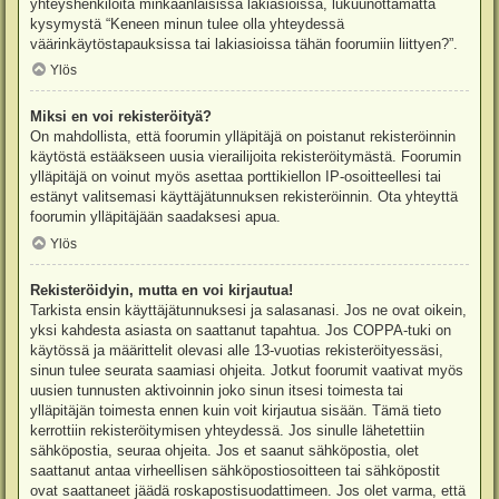
yhteyshenkilöitä minkäänlaisissa lakiasioissa, lukuunottamatta
kysymystä “Keneen minun tulee olla yhteydessä
väärinkäytöstapauksissa tai lakiasioissa tähän foorumiin liittyen?”.
Ylös
Miksi en voi rekisteröityä?
On mahdollista, että foorumin ylläpitäjä on poistanut rekisteröinnin
käytöstä estääkseen uusia vierailijoita rekisteröitymästä. Foorumin
ylläpitäjä on voinut myös asettaa porttikiellon IP-osoitteellesi tai
estänyt valitsemasi käyttäjätunnuksen rekisteröinnin. Ota yhteyttä
foorumin ylläpitäjään saadaksesi apua.
Ylös
Rekisteröidyin, mutta en voi kirjautua!
Tarkista ensin käyttäjätunnuksesi ja salasanasi. Jos ne ovat oikein,
yksi kahdesta asiasta on saattanut tapahtua. Jos COPPA-tuki on
käytössä ja määrittelit olevasi alle 13-vuotias rekisteröityessäsi,
sinun tulee seurata saamiasi ohjeita. Jotkut foorumit vaativat myös
uusien tunnusten aktivoinnin joko sinun itsesi toimesta tai
ylläpitäjän toimesta ennen kuin voit kirjautua sisään. Tämä tieto
kerrottiin rekisteröitymisen yhteydessä. Jos sinulle lähetettiin
sähköpostia, seuraa ohjeita. Jos et saanut sähköpostia, olet
saattanut antaa virheellisen sähköpostiosoitteen tai sähköpostit
ovat saattaneet jäädä roskapostisuodattimeen. Jos olet varma, että