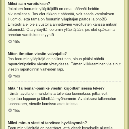
Miksi sain varoituksen?
Jokaisen foorumin ylläpitäjällä on omat säännöt heidän
sivustollensa. Jos olet rikkonut sääntöä, voit saada varoituksen.
Huomioi, että tämä on foorumin ylläpitäjän päätös ja phpBB
Limitedillä ei ole sivustolla annettavien varoitusten kanssa mitään
tekemistä. Ota yhteyttä foorumin ylläpitäjään, jos olet epävarma
annetun varoituksen syystä.
Ylös
Miten ilmoitan viestin valvojalle?
Jos foorumin ylläpitäjä on sallinut sen, sinun pitäisi nähdä
raportointipainike viestin yhteydessä. Tämän klikkaaminen vie sinut
viestin raportoinnin vaiheiden läpi.
Ylös
Mitä “Tallenna”-painike viestin kirjoittamisessa tekee?
Tämän avulla on mahdollista tallentaa luonnoksia, jotka voit
kirjoittaa loppuun ja lähettää myöhemmin. Avataksesi tallennetun
luonnoksen, vieraile komissa asetuksissa.
Ylös
Miksi minun viestini tarvitsee hyväksynnän?
Foorumin ylläpitäjä on päättänyt, että viestit kyseiselle alueelle