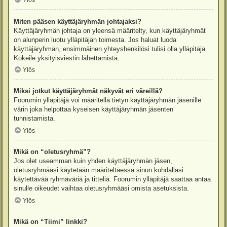
Ylös
Miten pääsen käyttäjäryhmän johtajaksi?
Käyttäjäryhmän johtaja on yleensä määritelty, kun käyttäjäryhmät
on alunperin luotu ylläpitäjän toimesta. Jos haluat luoda
käyttäjäryhmän, ensimmäinen yhteyshenkilösi tulisi olla ylläpitäjä.
Kokeile yksityisviestin lähettämistä.
Ylös
Miksi jotkut käyttäjäryhmät näkyvät eri väreillä?
Foorumin ylläpitäjä voi määritellä tietyn käyttäjäryhmän jäsenille
värin joka helpottaa kyseisen käyttäjäryhmän jäsenten
tunnistamista.
Ylös
Mikä on “oletusryhmä”?
Jos olet useamman kuin yhden käyttäjäryhmän jäsen,
oletusryhmääsi käytetään määriteltäessä sinun kohdallasi
käytettävää ryhmäväriä ja titteliä. Foorumin ylläpitäjä saattaa antaa
sinulle oikeudet vaihtaa oletusryhmääsi omista asetuksista.
Ylös
Mikä on “Tiimi” linkki?