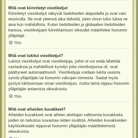
Mitä ovat kiinnitetyt viestiketjut
Kiinnitetyt viestiketjut näkyvät tiedotteiden alapuolella ja ovat vain
etusivulla. Ne ovat yleensä aika tärkeitä, joten sinun tulisi lukea ne
aina kun mahdollista. Kuten tiedotteiden ja globaalien tiedotteiden
kanssa, viestiketjujen kiinnittämisen oikeudet määrittelee foorumin
ylläpitäjä.
Ylös
Mitä ovat lukitut viestiketjut?
Lukitut viestiketjut ovat viestiketjuja, joihin ei voi enää lähettää
vastauksia ja mahdolliset kyselyt joita viestiketjussa oli, ovat
päättyneet automaattisesti. Viestiketjuja voidaan lukita useista
syistä ylläpitäjän tai foorumin valvojan toimesta. Saatat myös
pystyä lukitsemaan oman viestiketjusi, mutta tämä riippuu foorumin
ylläpitäjän antamista oikeuksista.
Ylös
Mitä ovat aiheiden kuvakkeet?
Aiheiden kuvakkeet ovat aiheen aloittajan valitsemia kuvakkeita
joiden on tarkoitus kuvastaa niiden sisältöä. Aiheiden kuvakkeiden
käyttöoikeudet riippuvat foorumin ylläpitäjän määrittelemistä
oikeuksista.