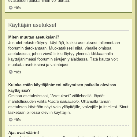
evästeiden poistaminen voi auttaa.
Ylös
Käyttäjän asetukset
Miten muutan asetuksiani?
Jos olet rekisteröitynyt käyttäjä, kaikki asetuksesi tallennetaan
foorumin tietokantaan. Muokataksesi niitä, vieraile omissa
asetuksissa, johon vievä linkki löytyy yleensä klikkaamalla
käyttäjänimeäsi foorumin sivujen ylälaidassa. Tätä kautta voit
muokata asetuksiasi ja valintojasi.
Ylös
Kuinka estän käyttäjänimeni näkymisen paikalla olevissa
käyttäjissä?
Omissa asetuksissasi, “Asetukset”-välilehdellä, löydät
mahdollisuuden valita
Piilota paikallaolo
. Ottamalla tämän
asetuksen käyttöön näyt vain ylläpitäjille, valvojille ja itsellesi. Sinut
lasketaan piilossa oleviin käyttäjiin.
Ylös
Ajat ovat väärin!