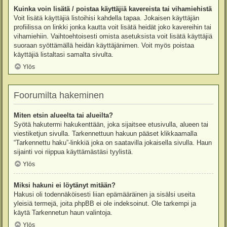
Kuinka voin lisätä / poistaa käyttäjiä kavereista tai vihamiehistä
Voit lisätä käyttäjiä listoihisi kahdella tapaa. Jokaisen käyttäjän
profiilissa on linkki jonka kautta voit lisätä heidät joko kavereihin tai
vihamiehiin. Vaihtoehtoisesti omista asetuksista voit lisätä käyttäjiä
suoraan syöttämällä heidän käyttäjänimen. Voit myös poistaa
käyttäjiä listaltasi samalta sivulta.
Ylös
Foorumilta hakeminen
Miten etsin alueelta tai alueilta?
Syötä hakutermi hakukenttään, joka sijaitsee etusivulla, alueen tai
viestiketjun sivulla. Tarkennettuun hakuun pääset klikkaamalla
“Tarkennettu haku”-linkkiä joka on saatavilla jokaisella sivulla. Haun
sijainti voi riippua käyttämästäsi tyylistä.
Ylös
Miksi hakuni ei löytänyt mitään?
Hakusi oli todennäköisesti liian epämääräinen ja sisälsi useita
yleisiä termejä, joita phpBB ei ole indeksoinut. Ole tarkempi ja
käytä Tarkennetun haun valintoja.
Ylös