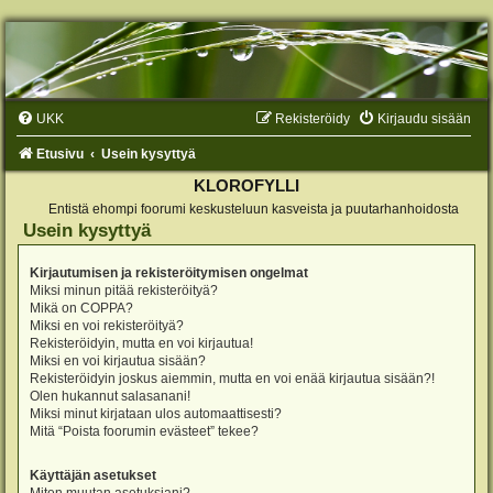
UKK
Rekisteröidy
Kirjaudu sisään
Etusivu
Usein kysyttyä
KLOROFYLLI
Entistä ehompi foorumi keskusteluun kasveista ja puutarhanhoidosta
Usein kysyttyä
Kirjautumisen ja rekisteröitymisen ongelmat
Miksi minun pitää rekisteröityä?
Mikä on COPPA?
Miksi en voi rekisteröityä?
Rekisteröidyin, mutta en voi kirjautua!
Miksi en voi kirjautua sisään?
Rekisteröidyin joskus aiemmin, mutta en voi enää kirjautua sisään?!
Olen hukannut salasanani!
Miksi minut kirjataan ulos automaattisesti?
Mitä “Poista foorumin evästeet” tekee?
Käyttäjän asetukset