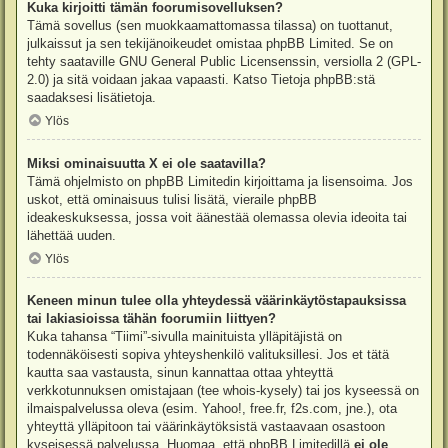
Kuka kirjoitti tämän foorumisovelluksen?
Tämä sovellus (sen muokkaamattomassa tilassa) on tuottanut,
julkaissut ja sen tekijänoikeudet omistaa
phpBB Limited
. Se on
tehty saataville GNU General Public Licensenssin, versiolla 2 (GPL-
2.0) ja sitä voidaan jakaa vapaasti. Katso
Tietoja phpBB:stä
saadaksesi lisätietoja.
Ylös
Miksi ominaisuutta X ei ole saatavilla?
Tämä ohjelmisto on phpBB Limitedin kirjoittama ja lisensoima. Jos
uskot, että ominaisuus tulisi lisätä, vieraile
phpBB
ideakeskuksessa
, jossa voit äänestää olemassa olevia ideoita tai
lähettää uuden.
Ylös
Keneen minun tulee olla yhteydessä väärinkäytöstapauksissa
tai lakiasioissa tähän foorumiin liittyen?
Kuka tahansa “Tiimi”-sivulla mainituista ylläpitäjistä on
todennäköisesti sopiva yhteyshenkilö valituksillesi. Jos et tätä
kautta saa vastausta, sinun kannattaa ottaa yhteyttä
verkkotunnuksen omistajaan (tee
whois-kysely
) tai jos kyseessä on
ilmaispalvelussa oleva (esim. Yahoo!, free.fr, f2s.com, jne.), ota
yhteyttä ylläpitoon tai väärinkäytöksistä vastaavaan osastoon
kyseisessä palvelussa. Huomaa, että phpBB Limitedillä
ei ole