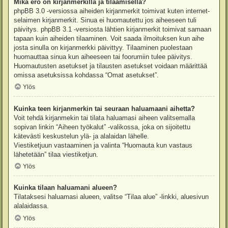
Mikä ero on kirjanmerkillä ja tilaamisella?
phpBB 3.0 -versiossa aiheiden kirjanmerkit toimivat kuten internet-
selaimen kirjanmerkit. Sinua ei huomautettu jos aiheeseen tuli
päivitys. phpBB 3.1 -versiosta lähtien kirjanmerkit toimivat samaan
tapaan kuin aiheiden tilaaminen. Voit saada ilmoituksen kun aihe
josta sinulla on kirjanmerkki päivittyy. Tilaaminen puolestaan
huomauttaa sinua kun aiheeseen tai foorumiin tulee päivitys.
Huomautusten asetukset ja tilausten asetukset voidaan määrittää
omissa asetuksissa kohdassa “Omat asetukset”.
Ylös
Kuinka teen kirjanmerkin tai seuraan haluamaani aihetta?
Voit tehdä kirjanmekin tai tilata haluamasi aiheen valitsemalla
sopivan linkin “Aiheen työkalut” -valikossa, joka on sijoitettu
kätevästi keskustelun ylä- ja alalaidan lähelle.
Viestiketjuun vastaaminen ja valinta “Huomauta kun vastaus
lähetetään” tilaa viestiketjun.
Ylös
Kuinka tilaan haluamani alueen?
Tilataksesi haluamasi alueen, valitse “Tilaa alue” -linkki, aluesivun
alalaidassa.
Ylös