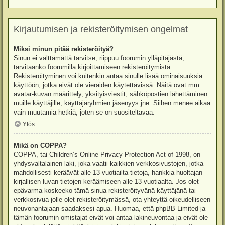
Kirjautumisen ja rekisteröitymisen ongelmat
Miksi minun pitää rekisteröityä?
Sinun ei välttämättä tarvitse, riippuu foorumin ylläpitäjästä,
tarvitaanko foorumilla kirjoittamiseen rekisteröitymistä.
Rekisteröityminen voi kuitenkin antaa sinulle lisää ominaisuuksia
käyttöön, jotka eivät ole vieraiden käytettävissä. Näitä ovat mm.
avatar-kuvan määrittely, yksityisviestit, sähköpostien lähettäminen
muille käyttäjille, käyttäjäryhmien jäsenyys jne. Siihen menee aikaa
vain muutamia hetkiä, joten se on suositeltavaa.
Ylös
Mikä on COPPA?
COPPA, tai Children’s Online Privacy Protection Act of 1998, on
yhdysvaltalainen laki, joka vaatii kaikkien verkkosivustojen, jotka
mahdollisesti keräävät alle 13-vuotiailta tietoja, hankkia huoltajan
kirjallisen luvan tietojen keräämiseen alle 13-vuotiaalta. Jos olet
epävarma koskeeko tämä sinua rekisteröityvänä käyttäjänä tai
verkkosivua jolle olet rekisteröitymässä, ota yhteyttä oikeudelliseen
neuvonantajaan saadaksesi apua. Huomaa, että phpBB Limited ja
tämän foorumin omistajat eivät voi antaa lakineuvontaa ja eivät ole