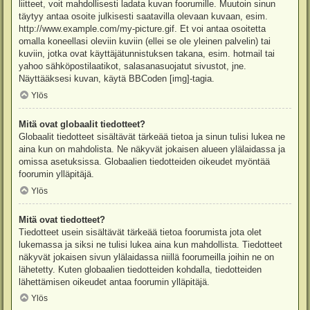
liitteet, voit mahdollisesti ladata kuvan foorumille. Muutoin sinun
täytyy antaa osoite julkisesti saatavilla olevaan kuvaan, esim.
http://www.example.com/my-picture.gif. Et voi antaa osoitetta
omalla koneellasi oleviin kuviin (ellei se ole yleinen palvelin) tai
kuviin, jotka ovat käyttäjätunnistuksen takana, esim. hotmail tai
yahoo sähköpostilaatikot, salasanasuojatut sivustot, jne.
Näyttääksesi kuvan, käytä BBCoden [img]-tagia.
Ylös
Mitä ovat globaalit tiedotteet?
Globaalit tiedotteet sisältävät tärkeää tietoa ja sinun tulisi lukea ne
aina kun on mahdolista. Ne näkyvät jokaisen alueen ylälaidassa ja
omissa asetuksissa. Globaalien tiedotteiden oikeudet myöntää
foorumin ylläpitäjä.
Ylös
Mitä ovat tiedotteet?
Tiedotteet usein sisältävät tärkeää tietoa foorumista jota olet
lukemassa ja siksi ne tulisi lukea aina kun mahdollista. Tiedotteet
näkyvät jokaisen sivun ylälaidassa niillä foorumeilla joihin ne on
lähetetty. Kuten globaalien tiedotteiden kohdalla, tiedotteiden
lähettämisen oikeudet antaa foorumin ylläpitäjä.
Ylös