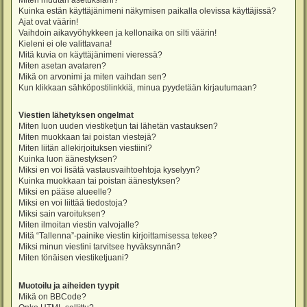
Miten muutan asetuksiani?
Kuinka estän käyttäjänimeni näkymisen paikalla olevissa käyttäjissä?
Ajat ovat väärin!
Vaihdoin aikavyöhykkeen ja kellonaika on silti väärin!
Kieleni ei ole valittavana!
Mitä kuvia on käyttäjänimeni vieressä?
Miten asetan avataren?
Mikä on arvonimi ja miten vaihdan sen?
Kun klikkaan sähköpostilinkkiä, minua pyydetään kirjautumaan?
Viestien lähetyksen ongelmat
Miten luon uuden viestiketjun tai lähetän vastauksen?
Miten muokkaan tai poistan viestejä?
Miten liitän allekirjoituksen viestiini?
Kuinka luon äänestyksen?
Miksi en voi lisätä vastausvaihtoehtoja kyselyyn?
Kuinka muokkaan tai poistan äänestyksen?
Miksi en pääse alueelle?
Miksi en voi liittää tiedostoja?
Miksi sain varoituksen?
Miten ilmoitan viestin valvojalle?
Mitä “Tallenna”-painike viestin kirjoittamisessa tekee?
Miksi minun viestini tarvitsee hyväksynnän?
Miten tönäisen viestiketjuani?
Muotoilu ja aiheiden tyypit
Mikä on BBCode?