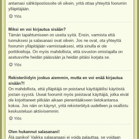
antamasi sähköpostiosoite oli oikein, yritä ottaa yhteyttä foorumin
ylläpitäjään.
Ylös
Miksi en voi kirjautua sisään?
Tämän tapahtumiseen on useita syitä. Ensin, varmista että
tunnuksesi ja salasanasi ovat oikein. Jos ne ovat, ota yhteyttä
foorumin ylläpitäjään varmistaaksesi, että sinulla ei ole
porttikieltoja. On myös mahdollista, että sivuston omistajalla on
asetusvirhe heidän päässään ja heidän pitäisi korjata se.
Ylös
Rekisteröidyin joskus aiemmin, mutta en voi enää kirjautua
sisään?!
On mahdollista, että ylläpitäjä on poistanut käyttäjätilisi käytöstä
jostain syystä. Useat foorumit myös poistavat käyttäjiä, jotka eivät
ole kirjoittaneet pitkään aikaan pienentääkseen tietokantansa
kokoa. Jos näin on käynyt, yritä rekisteröityä uudelleen ja osallistu
keskusteluun aktiivisemmin.
Ylös
Olen hukannut salasanani!
Älä panikoi! Vaikka salasanaasi ei voida palauttaa, se voidaan