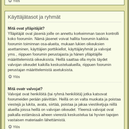
Ylös
Käyttäjätasot ja ryhmät
Mitä ovat ylläpitäjät?
Ylläpitäjät ovat jäseniä joille on annettu korkeimman tason kontrolli
koko foorumiin. Nämä jäsenet voivat hallita foorumin kaikkia
foorumin toiminnan osa-alueita, mukaan lukien oikeuksien
asettaminen, käyttäjien porttikiellot, käyttäjäryhmät ja valvojat
yms., riippuen foorumin perustajasta ja hänen ylläpitäjille
määrittelemistä oikeuksista. Heillä saattaa olla myös täydet
valvojan oikeudet kaikilla keskustelualueilla, riippuen foorumin
perustajan määrittelemistä asetuksista.
Ylös
Mitä ovatr valvojat?
Valvojat ovat henkilöitä (tai ryhmä henkilöitä) jotka katsovat
foorumeiden perään päivittäin. Heillä on on valta muokata ja poistaa
viestejä ja lukita, avata, siirtää, poistaa ja jakaa viestiketjuja niillä
alueilla joissa heillä on valvojan oikeudet. Yleensä valvojat ovat
paikalla estämässä aiheen vierestä keskustelua tai hyvien tapojen
vastaisen materiaalin lähettämistä.
Ylös