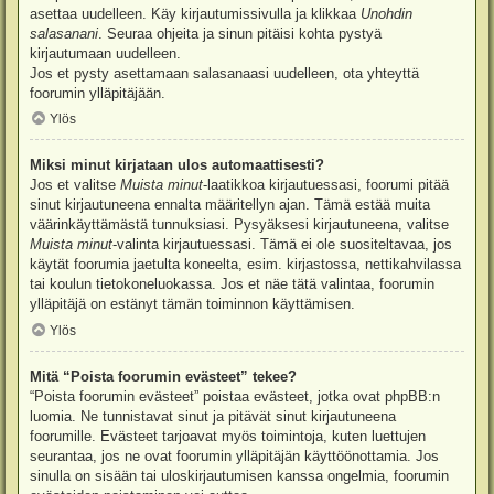
asettaa uudelleen. Käy kirjautumissivulla ja klikkaa
Unohdin
salasanani
. Seuraa ohjeita ja sinun pitäisi kohta pystyä
kirjautumaan uudelleen.
Jos et pysty asettamaan salasanaasi uudelleen, ota yhteyttä
foorumin ylläpitäjään.
Ylös
Miksi minut kirjataan ulos automaattisesti?
Jos et valitse
Muista minut
-laatikkoa kirjautuessasi, foorumi pitää
sinut kirjautuneena ennalta määritellyn ajan. Tämä estää muita
väärinkäyttämästä tunnuksiasi. Pysyäksesi kirjautuneena, valitse
Muista minut
-valinta kirjautuessasi. Tämä ei ole suositeltavaa, jos
käytät foorumia jaetulta koneelta, esim. kirjastossa, nettikahvilassa
tai koulun tietokoneluokassa. Jos et näe tätä valintaa, foorumin
ylläpitäjä on estänyt tämän toiminnon käyttämisen.
Ylös
Mitä “Poista foorumin evästeet” tekee?
“Poista foorumin evästeet” poistaa evästeet, jotka ovat phpBB:n
luomia. Ne tunnistavat sinut ja pitävät sinut kirjautuneena
foorumille. Evästeet tarjoavat myös toimintoja, kuten luettujen
seurantaa, jos ne ovat foorumin ylläpitäjän käyttöönottamia. Jos
sinulla on sisään tai uloskirjautumisen kanssa ongelmia, foorumin