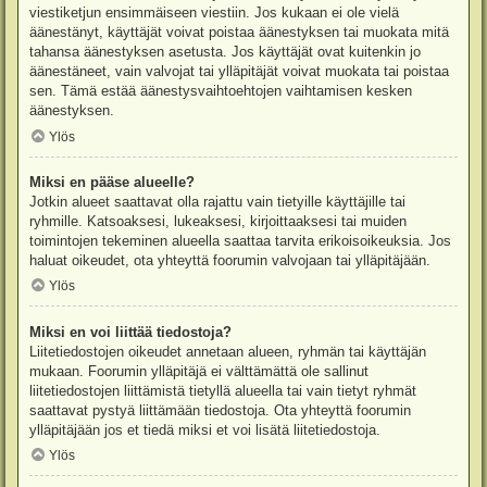
viestiketjun ensimmäiseen viestiin. Jos kukaan ei ole vielä
äänestänyt, käyttäjät voivat poistaa äänestyksen tai muokata mitä
tahansa äänestyksen asetusta. Jos käyttäjät ovat kuitenkin jo
äänestäneet, vain valvojat tai ylläpitäjät voivat muokata tai poistaa
sen. Tämä estää äänestysvaihtoehtojen vaihtamisen kesken
äänestyksen.
Ylös
Miksi en pääse alueelle?
Jotkin alueet saattavat olla rajattu vain tietyille käyttäjille tai
ryhmille. Katsoaksesi, lukeaksesi, kirjoittaaksesi tai muiden
toimintojen tekeminen alueella saattaa tarvita erikoisoikeuksia. Jos
haluat oikeudet, ota yhteyttä foorumin valvojaan tai ylläpitäjään.
Ylös
Miksi en voi liittää tiedostoja?
Liitetiedostojen oikeudet annetaan alueen, ryhmän tai käyttäjän
mukaan. Foorumin ylläpitäjä ei välttämättä ole sallinut
liitetiedostojen liittämistä tietyllä alueella tai vain tietyt ryhmät
saattavat pystyä liittämään tiedostoja. Ota yhteyttä foorumin
ylläpitäjään jos et tiedä miksi et voi lisätä liitetiedostoja.
Ylös