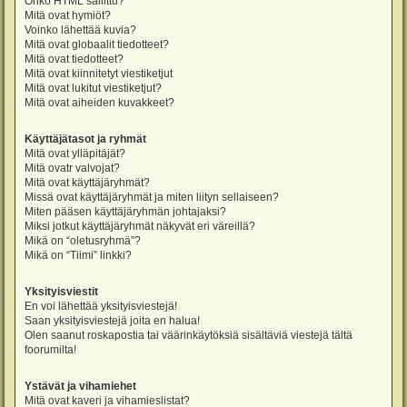
Onko HTML sallittu?
Mitä ovat hymiöt?
Voinko lähettää kuvia?
Mitä ovat globaalit tiedotteet?
Mitä ovat tiedotteet?
Mitä ovat kiinnitetyt viestiketjut
Mitä ovat lukitut viestiketjut?
Mitä ovat aiheiden kuvakkeet?
Käyttäjätasot ja ryhmät
Mitä ovat ylläpitäjät?
Mitä ovatr valvojat?
Mitä ovat käyttäjäryhmät?
Missä ovat käyttäjäryhmät ja miten liityn sellaiseen?
Miten pääsen käyttäjäryhmän johtajaksi?
Miksi jotkut käyttäjäryhmät näkyvät eri väreillä?
Mikä on “oletusryhmä”?
Mikä on “Tiimi” linkki?
Yksityisviestit
En voi lähettää yksityisviestejä!
Saan yksityisviestejä joita en halua!
Olen saanut roskapostia tai väärinkäytöksiä sisältäviä viestejä tältä
foorumilta!
Ystävät ja vihamiehet
Mitä ovat kaveri ja vihamieslistat?