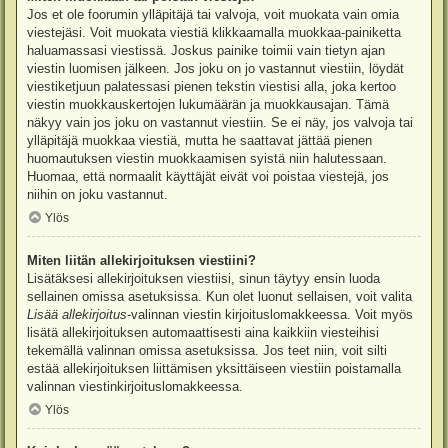
Jos et ole foorumin ylläpitäjä tai valvoja, voit muokata vain omia
viestejäsi. Voit muokata viestiä klikkaamalla muokkaa-painiketta
haluamassasi viestissä. Joskus painike toimii vain tietyn ajan
viestin luomisen jälkeen. Jos joku on jo vastannut viestiin, löydät
viestiketjuun palatessasi pienen tekstin viestisi alla, joka kertoo
viestin muokkauskertojen lukumäärän ja muokkausajan. Tämä
näkyy vain jos joku on vastannut viestiin. Se ei näy, jos valvoja tai
ylläpitäjä muokkaa viestiä, mutta he saattavat jättää pienen
huomautuksen viestin muokkaamisen syistä niin halutessaan.
Huomaa, että normaalit käyttäjät eivät voi poistaa viestejä, jos
niihin on joku vastannut.
Ylös
Miten liitän allekirjoituksen viestiini?
Lisätäksesi allekirjoituksen viestiisi, sinun täytyy ensin luoda
sellainen omissa asetuksissa. Kun olet luonut sellaisen, voit valita
Lisää allekirjoitus
-valinnan viestin kirjoituslomakkeessa. Voit myös
lisätä allekirjoituksen automaattisesti aina kaikkiin viesteihisi
tekemällä valinnan omissa asetuksissa. Jos teet niin, voit silti
estää allekirjoituksen liittämisen yksittäiseen viestiin poistamalla
valinnan viestinkirjoituslomakkeessa.
Ylös