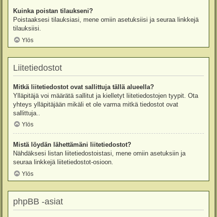
Kuinka poistan tilaukseni?
Poistaaksesi tilauksiasi, mene omiin asetuksiisi ja seuraa linkkejä
tilauksiisi.
Ylös
Liitetiedostot
Mitkä liitetiedostot ovat sallittuja tällä alueella?
Ylläpitäjä voi määrätä sallitut ja kielletyt liitetiedostojen tyypit. Ota
yhteys ylläpitäjään mikäli et ole varma mitkä tiedostot ovat
sallittuja..
Ylös
Mistä löydän lähettämäni liitetiedostot?
Nähdäksesi listan liitetiedostoistasi, mene omiin asetuksiin ja
seuraa linkkejä liitetiedostot-osioon.
Ylös
phpBB -asiat