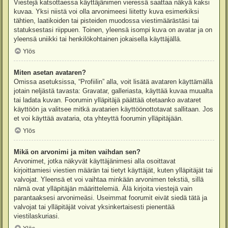
Viestejä katsottaessa käyttäjänimen vieressä saattaa näkyä kaksi
kuvaa. Yksi niistä voi olla arvonimeesi liitetty kuva esimerkiksi
tähtien, laatikoiden tai pisteiden muodossa viestimäärästäsi tai
statuksestasi riippuen. Toinen, yleensä isompi kuva on avatar ja on
yleensä uniikki tai henkilökohtainen jokaisella käyttäjällä.
Ylös
Miten asetan avataren?
Omissa asetuksissa, “Profiilin” alla, voit lisätä avataren käyttämällä
jotain neljästä tavasta: Gravatar, galleriasta, käyttää kuvaa muualta
tai ladata kuvan. Foorumin ylläpitäjä päättää otetaanko avataret
käyttöön ja valitsee mitkä avatarien käyttöönottotavat sallitaan. Jos
et voi käyttää avataria, ota yhteyttä foorumin ylläpitäjään.
Ylös
Mikä on arvonimi ja miten vaihdan sen?
Arvonimet, jotka näkyvät käyttäjänimesi alla osoittavat
kirjoittamiesi viestien määrän tai tietyt käyttäjät, kuten ylläpitäjät tai
valvojat. Yleensä et voi vaihtaa minkään arvonimen tekstiä, sillä
nämä ovat ylläpitäjän määrittelemiä. Älä kirjoita viestejä vain
parantaaksesi arvonimeäsi. Useimmat foorumit eivät siedä tätä ja
valvojat tai ylläpitäjät voivat yksinkertaisesti pienentää
viestilaskuriasi.