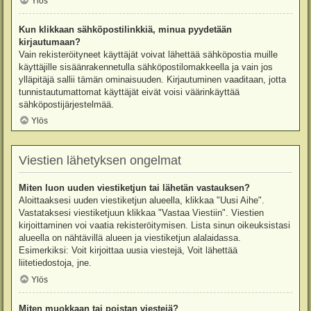
Ylös
Kun klikkaan sähköpostilinkkiä, minua pyydetään
kirjautumaan?
Vain rekisteröityneet käyttäjät voivat lähettää sähköpostia muille
käyttäjille sisäänrakennetulla sähköpostilomakkeella ja vain jos
ylläpitäjä sallii tämän ominaisuuden. Kirjautuminen vaaditaan, jotta
tunnistautumattomat käyttäjät eivät voisi väärinkäyttää
sähköpostijärjestelmää.
Ylös
Viestien lähetyksen ongelmat
Miten luon uuden viestiketjun tai lähetän vastauksen?
Aloittaaksesi uuden viestiketjun alueella, klikkaa "Uusi Aihe".
Vastataksesi viestiketjuun klikkaa "Vastaa Viestiin". Viestien
kirjoittaminen voi vaatia rekisteröitymisen. Lista sinun oikeuksistasi
alueella on nähtävillä alueen ja viestiketjun alalaidassa.
Esimerkiksi: Voit kirjoittaa uusia viestejä, Voit lähettää
liitetiedostoja, jne.
Ylös
Miten muokkaan tai poistan viestejä?