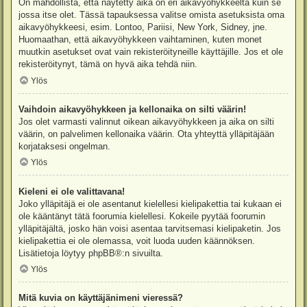
On mahdollista, että näytetty aika on eri aikavyöhykkeeltä kuin se
jossa itse olet. Tässä tapauksessa valitse omista asetuksista oma
aikavyöhykkeesi, esim. Lontoo, Pariisi, New York, Sidney, jne.
Huomaathan, että aikavyöhykkeen vaihtaminen, kuten monet
muutkin asetukset ovat vain rekisteröityneille käyttäjille. Jos et ole
rekisteröitynyt, tämä on hyvä aika tehdä niin.
Ylös
Vaihdoin aikavyöhykkeen ja kellonaika on silti väärin!
Jos olet varmasti valinnut oikean aikavyöhykkeen ja aika on silti
väärin, on palvelimen kellonaika väärin. Ota yhteyttä ylläpitäjään
korjataksesi ongelman.
Ylös
Kieleni ei ole valittavana!
Joko ylläpitäjä ei ole asentanut kielellesi kielipakettia tai kukaan ei
ole kääntänyt tätä foorumia kielellesi. Kokeile pyytää foorumin
ylläpitäjältä, josko hän voisi asentaa tarvitsemasi kielipaketin. Jos
kielipakettia ei ole olemassa, voit luoda uuden käännöksen.
Lisätietoja löytyy
phpBB
®:n sivuilta.
Ylös
Mitä kuvia on käyttäjänimeni vieressä?