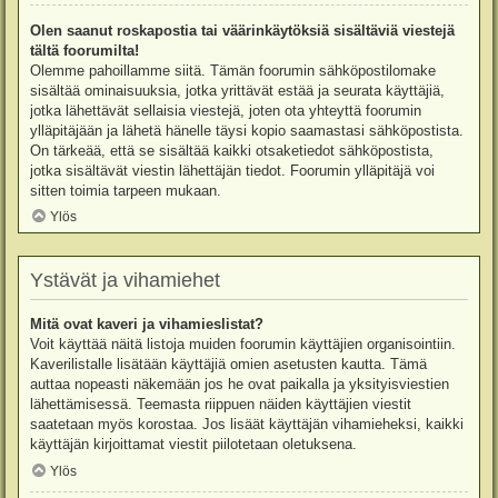
Olen saanut roskapostia tai väärinkäytöksiä sisältäviä viestejä
tältä foorumilta!
Olemme pahoillamme siitä. Tämän foorumin sähköpostilomake
sisältää ominaisuuksia, jotka yrittävät estää ja seurata käyttäjiä,
jotka lähettävät sellaisia viestejä, joten ota yhteyttä foorumin
ylläpitäjään ja lähetä hänelle täysi kopio saamastasi sähköpostista.
On tärkeää, että se sisältää kaikki otsaketiedot sähköpostista,
jotka sisältävät viestin lähettäjän tiedot. Foorumin ylläpitäjä voi
sitten toimia tarpeen mukaan.
Ylös
Ystävät ja vihamiehet
Mitä ovat kaveri ja vihamieslistat?
Voit käyttää näitä listoja muiden foorumin käyttäjien organisointiin.
Kaverilistalle lisätään käyttäjiä omien asetusten kautta. Tämä
auttaa nopeasti näkemään jos he ovat paikalla ja yksityisviestien
lähettämisessä. Teemasta riippuen näiden käyttäjien viestit
saatetaan myös korostaa. Jos lisäät käyttäjän vihamieheksi, kaikki
käyttäjän kirjoittamat viestit piilotetaan oletuksena.
Ylös