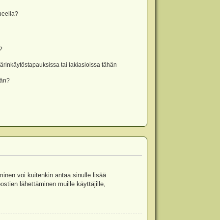
lueella?
?
rinkäytöstapauksissa tai lakiasioissa tähän
ään?
minen voi kuitenkin antaa sinulle lisää
stien lähettäminen muille käyttäjille,