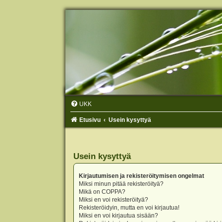
UKK
Etusivu
Usein kysyttyä
Usein kysyttyä
Kirjautumisen ja rekisteröitymisen ongelmat
Miksi minun pitää rekisteröityä?
Mikä on COPPA?
Miksi en voi rekisteröityä?
Rekisteröidyin, mutta en voi kirjautua!
Miksi en voi kirjautua sisään?