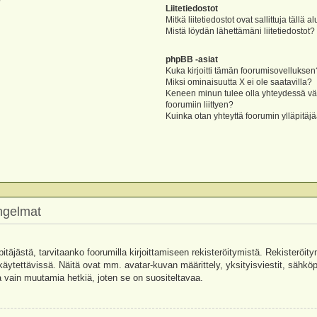
?
Liitetiedostot
Mitkä liitetiedostot ovat sallittuja tällä a
Mistä löydän lähettämäni liitetiedostot?
phpBB -asiat
Kuka kirjoitti tämän foorumisovelluksen
Miksi ominaisuutta X ei ole saatavilla?
Keneen minun tulee olla yhteydessä vää
foorumiin liittyen?
Kuinka otan yhteyttä foorumin ylläpitäj
ongelmat
pitäjästä, tarvitaanko foorumilla kirjoittamiseen rekisteröitymistä. Rekisteröity
käytettävissä. Näitä ovat mm. avatar-kuvan määrittely, yksityisviestit, sähköpo
 vain muutamia hetkiä, joten se on suositeltavaa.