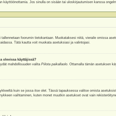
äjän käyttöönottamia. Jos sinulla on sisään tai uloskirjautumisen kanssa ongel
si tallennetaan foorumin tietokantaan. Muokataksesi niitä, vieraile omissa aset
aidassa. Tätä kautta voit muokata asetuksiasi ja valintojasi.
a olevissa käyttäjissä?
öydät mahdollisuuden valita
Piilota paikallaolo
. Ottamalla tämän asetuksen käyttö
hykkeeltä kuin se jossa itse olet. Tässä tapauksessa valitse omista asetuksi
kkeen vaihtaminen, kuten monet muutkin asetukset ovat vain rekisteröityneille