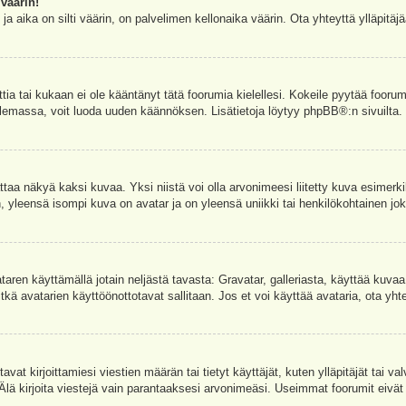
väärin!
a aika on silti väärin, on palvelimen kellonaika väärin. Ota yhteyttä ylläpitä
ettia tai kukaan ei ole kääntänyt tätä foorumia kielellesi. Kokeile pyytää foorum
e olemassa, voit luoda uuden käännöksen. Lisätietoja löytyy
phpBB
®:n sivuilta.
aa näkyä kaksi kuvaa. Yksi niistä voi olla arvonimeesi liitetty kuva esimerki
, yleensä isompi kuva on avatar ja on yleensä uniikki tai henkilökohtainen joka
vataren käyttämällä jotain neljästä tavasta: Gravatar, galleriasta, käyttää kuva
kä avatarien käyttöönottotavat sallitaan. Jos et voi käyttää avataria, ota yhte
avat kirjoittamiesi viestien määrän tai tietyt käyttäjät, kuten ylläpitäjät tai 
 Älä kirjoita viestejä vain parantaaksesi arvonimeäsi. Useimmat foorumit eivät si