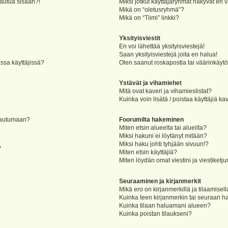
jautua sisään?!
Miksi jotkut käyttäjäryhmät näkyvät eri v
Mikä on “oletusryhmä”?
Mikä on “Tiimi” linkki?
Yksityisviestit
En voi lähettää yksityisviestejä!
Saan yksityisviestejä joita en halua!
ssa käyttäjissä?
Olen saanut roskapostia tai väärinkäytöks
Ystävät ja vihamiehet
Mitä ovat kaveri ja vihamieslistat?
Kuinka voin lisätä / poistaa käyttäjiä ka
rjautumaan?
Foorumilta hakeminen
Miten etsin alueelta tai alueilta?
Miksi hakuni ei löytänyt mitään?
Miksi haku johti tyhjään sivuun!?
?
Miten etsin käyttäjiä?
Miten löydän omat viestini ja viestiketju
Seuraaminen ja kirjanmerkit
Mikä ero on kirjanmerkillä ja tilaamisel
Kuinka teen kirjanmerkin tai seuraan h
Kuinka tilaan haluamani alueen?
Kuinka poistan tilaukseni?