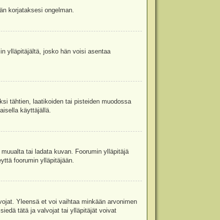
jään korjataksesi ongelman.
in ylläpitäjältä, josko hän voisi asentaa
ksi tähtien, laatikoiden tai pisteiden muodossa
isella käyttäjällä.
a muualta tai ladata kuvan. Foorumin ylläpitäjä
yttä foorumin ylläpitäjään.
valvojat. Yleensä et voi vaihtaa minkään arvonimen
edä tätä ja valvojat tai ylläpitäjät voivat