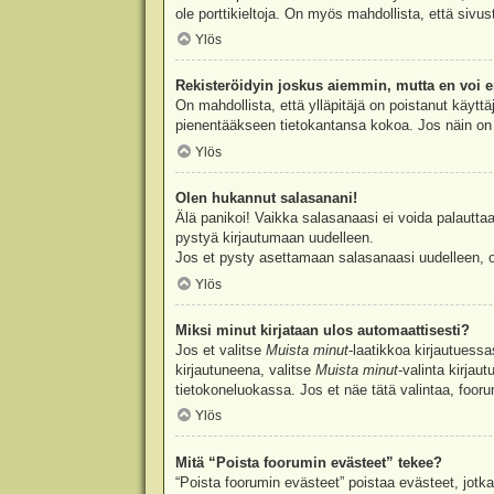
ole porttikieltoja. On myös mahdollista, että sivu
Ylös
Rekisteröidyin joskus aiemmin, mutta en voi e
On mahdollista, että ylläpitäjä on poistanut käyttä
pienentääkseen tietokantansa kokoa. Jos näin on k
Ylös
Olen hukannut salasanani!
Älä panikoi! Vaikka salasanaasi ei voida palauttaa
pystyä kirjautumaan uudelleen.
Jos et pysty asettamaan salasanaasi uudelleen, ot
Ylös
Miksi minut kirjataan ulos automaattisesti?
Jos et valitse
Muista minut
-laatikkoa kirjautuess
kirjautuneena, valitse
Muista minut
-valinta kirjau
tietokoneluokassa. Jos et näe tätä valintaa, foor
Ylös
Mitä “Poista foorumin evästeet” tekee?
“Poista foorumin evästeet” poistaa evästeet, jotka