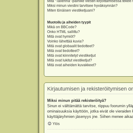
Mitä “Tallenna”-painike viestin kirjoittamisessa tekee
Miksi minun viestini tarvitsee hyväksynnän?
Miten tönäisen viestiketjuani?
Muotoilu ja aiheiden tyypit
Mikä on BBCode?
Onko HTML sallittu?
Mitä ovat hymiöt?
Voinko lähettää kuvia?
Mitä ovat globaalit tiedotteet?
Mitä ovat tiedotteet?
Mitä ovat kiinnitetyt viestiketjut
Mitä ovat lukitut viestiketjut?
Mitä ovat aiheiden kuvakkeet?
Kirjautumisen ja rekisteröitymisen 
Miksi minun pitää rekisteröityä?
Sinun ei välttämättä tarvitse, riippuu foorumin yllä
ominaisuuksia käyttöön, jotka eivät ole vieraiden 
käyttäjäryhmien jäsenyys jne. Siihen menee aikaa
Ylös