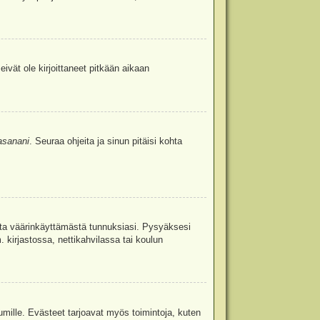
eivät ole kirjoittaneet pitkään aikaan
asanani
. Seuraa ohjeita ja sinun pitäisi kohta
uita väärinkäyttämästä tunnuksiasi. Pysyäksesi
. kirjastossa, nettikahvilassa tai koulun
umille. Evästeet tarjoavat myös toimintoja, kuten