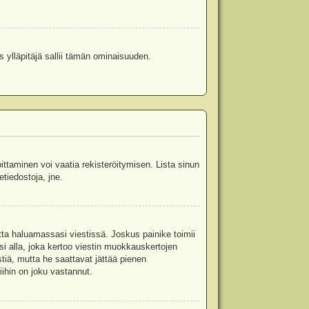
s ylläpitäjä sallii tämän ominaisuuden.
oittaminen voi vaatia rekisteröitymisen. Lista sinun
etiedostoja, jne.
etta haluamassasi viestissä. Joskus painike toimii
isi alla, joka kertoo viestin muokkauskertojen
tiä, mutta he saattavat jättää pienen
ihin on joku vastannut.