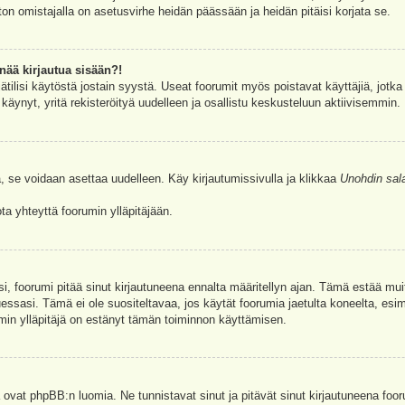
ston omistajalla on asetusvirhe heidän päässään ja heidän pitäisi korjata se.
nää kirjautua sisään?!
jätilisi käytöstä jostain syystä. Useat foorumit myös poistavat käyttäjiä, jotka 
äynyt, yritä rekisteröityä uudelleen ja osallistu keskusteluun aktiivisemmin.
, se voidaan asettaa uudelleen. Käy kirjautumissivulla ja klikkaa
Unohdin sal
a yhteyttä foorumin ylläpitäjään.
asi, foorumi pitää sinut kirjautuneena ennalta määritellyn ajan. Tämä estää m
tuessasi. Tämä ei ole suositeltavaa, jos käytät foorumia jaetulta koneelta, esim
umin ylläpitäjä on estänyt tämän toiminnon käyttämisen.
 ovat phpBB:n luomia. Ne tunnistavat sinut ja pitävät sinut kirjautuneena foor