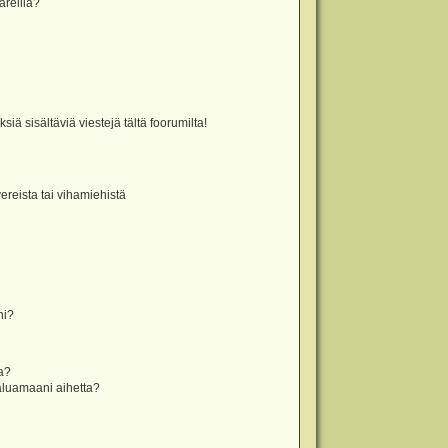
äreillä?
iä sisältäviä viestejä tältä foorumilta!
vereista tai vihamiehistä
ni?
la?
aluamaani aihetta?