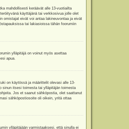
ka mahdollisesti keräävät alle 13-vuotiailta
teröityvänä käyttäjänä tai verkkosivua jolle olet
omistajat eivät voi antaa lakineuvontaa ja eivät
stapauksissa tai lakiasioissa tähän foorumiin
oorumin ylläpitäjä on voinut myös asettaa
sesi apua.
i on käytössä ja määrittelit olevasi alle 13-
 sinun itsesi toimesta tai ylläpitäjän toimesta
 ohjeita. Jos et saanut sähköpostia, olet saattanut
asi sähköpostiosoite oli oikein, yritä ottaa
min ylläpitäjään varmistaaksesi, että sinulla ei