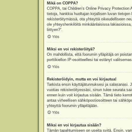
Mikä on COPPA?
COPPA, tai Children’s Online Privacy Protection Ac
tietoja, hankkia huoltajan kirjallisen luvan tieto
rekisteröitymässä, ota yhteyttä oikeudelliseen n
ole yhteyshenkilöitä minkäänlaisissa lakiasioiss
liittyen?”.
Ylös
Miksi en voi rekisteröityä?
On mahdollista, että foorumin ylläpitäjä on poista
porttikiellon IP-osoitteellesi tai estänyt valitsem
Ylös
Rekisteröidyin, mutta en voi kirjautua!
Tarkista ensin käyttäjätunnuksesi ja salasanasi. 
vuotias rekisteröityessäsi, sinun tulee seurata sa
ennen kuin voit kirjautua sisään. Tämä tieto kerro
antaa virheellisen sähköpostiosoitteen tai sähköpo
yhteyttä foorumin ylläpitäjään.
Ylös
Miksi en voi kirjautua sisään?
Tämän tapahtumiseen on useita syitä. Ensin, varmis