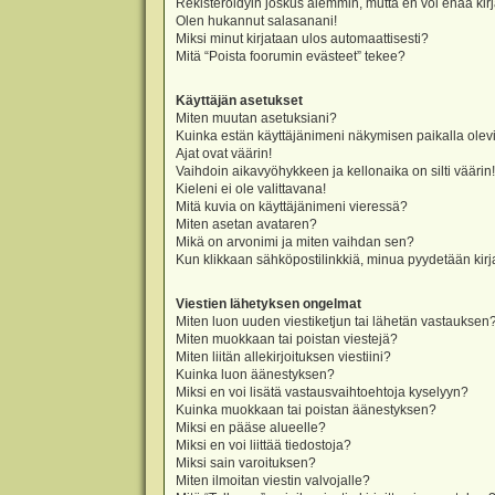
Rekisteröidyin joskus aiemmin, mutta en voi enää kir
Olen hukannut salasanani!
Miksi minut kirjataan ulos automaattisesti?
Mitä “Poista foorumin evästeet” tekee?
Käyttäjän asetukset
Miten muutan asetuksiani?
Kuinka estän käyttäjänimeni näkymisen paikalla olevi
Ajat ovat väärin!
Vaihdoin aikavyöhykkeen ja kellonaika on silti väärin!
Kieleni ei ole valittavana!
Mitä kuvia on käyttäjänimeni vieressä?
Miten asetan avataren?
Mikä on arvonimi ja miten vaihdan sen?
Kun klikkaan sähköpostilinkkiä, minua pyydetään ki
Viestien lähetyksen ongelmat
Miten luon uuden viestiketjun tai lähetän vastauksen
Miten muokkaan tai poistan viestejä?
Miten liitän allekirjoituksen viestiini?
Kuinka luon äänestyksen?
Miksi en voi lisätä vastausvaihtoehtoja kyselyyn?
Kuinka muokkaan tai poistan äänestyksen?
Miksi en pääse alueelle?
Miksi en voi liittää tiedostoja?
Miksi sain varoituksen?
Miten ilmoitan viestin valvojalle?