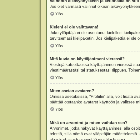
Vaihdoin aikavyöhykkeen ja kellonaika on silti 
Jos olet varmasti valinnut oikean aikavyöhykkeen j
Ylös
Kieleni ei ole valittavana!
Joko ylläpitäjä ei ole asentanut kielellesi kielipak
tarvitsemasi kielipaketin. Jos kielipakettia ei ol
Ylös
Mitä kuvia on käyttäjänimeni vieressä?
Viestejä katsottaessa käyttäjänimen vieressä saatt
viestimäärästäsi tai statuksestasi riippuen. Toinen
Ylös
Miten asetan avataren?
Omissa asetuksissa, “Profiilin” alla, voit lisätä a
päättää otetaanko avataret käyttöön ja valitsee mit
Ylös
Mikä on arvonimi ja miten vaihdan sen?
Arvonimet, jotka näkyvät käyttäjänimesi alla osoitt
tekstiä, sillä nämä ovat ylläpitäjän määrittelemiä.
yksinkertaisesti pienentää viestilaskuriasi.