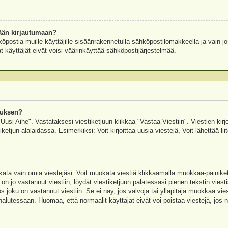
ään kirjautumaan?
köpostia muille käyttäjille sisäänrakennetulla sähköpostilomakkeella ja vain jo
 käyttäjät eivät voisi väärinkäyttää sähköpostijärjestelmää.
auksen?
"Uusi Aihe". Vastataksesi viestiketjuun klikkaa "Vastaa Viestiin". Viestien kirj
ketjun alalaidassa. Esimerkiksi: Voit kirjoittaa uusia viestejä, Voit lähettää liit
uokata vain omia viestejäsi. Voit muokata viestiä klikkaamalla muokkaa-painik
 on jo vastannut viestiin, löydät viestiketjuun palatessasi pienen tekstin viest
oku on vastannut viestiin. Se ei näy, jos valvoja tai ylläpitäjä muokkaa vies
utessaan. Huomaa, että normaalit käyttäjät eivät voi poistaa viestejä, jos ni