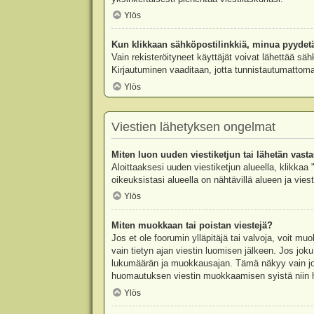
Ylös
Kun klikkaan sähköpostilinkkiä, minua pyydet
Vain rekisteröityneet käyttäjät voivat lähettää säh
Kirjautuminen vaaditaan, jotta tunnistautumattomat
Ylös
Viestien lähetyksen ongelmat
Miten luon uuden viestiketjun tai lähetän vast
Aloittaaksesi uuden viestiketjun alueella, klikkaa 
oikeuksistasi alueella on nähtävillä alueen ja viesti
Ylös
Miten muokkaan tai poistan viestejä?
Jos et ole foorumin ylläpitäjä tai valvoja, voit m
vain tietyn ajan viestin luomisen jälkeen. Jos joku
lukumäärän ja muokkausajan. Tämä näkyy vain jos j
huomautuksen viestin muokkaamisen syistä niin hal
Ylös