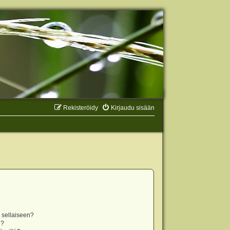
Rekisteröidy
Kirjaudu sisään
n sellaiseen?
i?