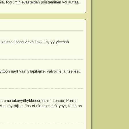
mia, foorumin evästeiden poistaminen voi auttaa.
uksissa, johon vievä linkki löytyy yleensä
ön näyt vain ylläpitäjille, valvojille ja itsellesi.
sta oma aikavyöhykkeesi, esim. Lontoo, Pariisi,
 käyttäjille. Jos et ole rekisteröitynyt, tämä on