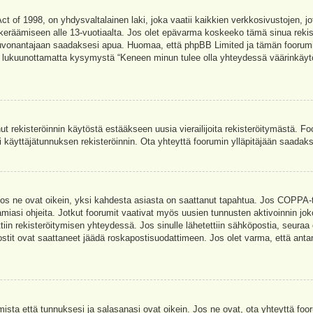
t of 1998, on yhdysvaltalainen laki, joka vaatii kaikkien verkkosivustojen, jot
jen keräämiseen alle 13-vuotiaalta. Jos olet epävarma koskeeko tämä sinua rekis
euvonantajaan saadaksesi apua. Huomaa, että phpBB Limited ja tämän foorumin 
a, lukuunottamatta kysymystä “Keneen minun tulee olla yhteydessä väärinkäytö
nut rekisteröinnin käytöstä estääkseen uusia vierailijoita rekisteröitymästä. F
asi käyttäjätunnuksen rekisteröinnin. Ota yhteyttä foorumin ylläpitäjään saadak
Jos ne ovat oikein, yksi kahdesta asiasta on saattanut tapahtua. Jos COPPA-tuk
amiasi ohjeita. Jotkut foorumit vaativat myös uusien tunnusten aktivoinnin joko
ttiin rekisteröitymisen yhteydessä. Jos sinulle lähetettiin sähköpostia, seuraa
stit ovat saattaneet jäädä roskapostisuodattimeen. Jos olet varma, että antam
ta että tunnuksesi ja salasanasi ovat oikein. Jos ne ovat, ota yhteyttä fooru