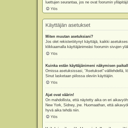
luettujen seurantaa, jos ne ovat foorumin ylläpit
Ylös
Käyttäjän asetukset
Miten muutan asetuksiani?
Jos olet rekisteröitynyt käyttäjä, kaikki asetukse
klikkaamalla käyttäjänimeäsi foorumin sivujen yläl
Ylös
Kuinka estän käyttäjänimeni näkymisen paikall
Omissa asetuksissasi, “Asetukset”-välilehdellä, l
Sinut lasketaan piilossa oleviin käyttäjiin.
Ylös
Ajat ovat väärin!
On mahdollista, että näytetty aika on eri aikavyö
New York, Sidney, jne. Huomaathan, että aikavyöhy
hyvä aika tehdä niin.
Ylös