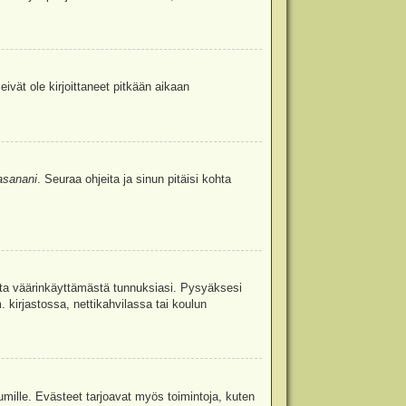
eivät ole kirjoittaneet pitkään aikaan
asanani
. Seuraa ohjeita ja sinun pitäisi kohta
uita väärinkäyttämästä tunnuksiasi. Pysyäksesi
. kirjastossa, nettikahvilassa tai koulun
umille. Evästeet tarjoavat myös toimintoja, kuten