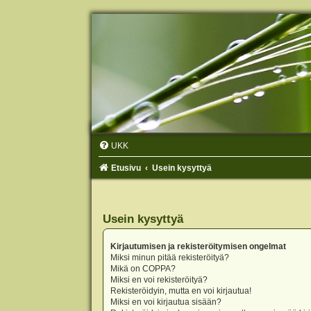
UKK
Etusivu
Usein kysyttyä
Usein kysyttyä
Kirjautumisen ja rekisteröitymisen ongelmat
Miksi minun pitää rekisteröityä?
Mikä on COPPA?
Miksi en voi rekisteröityä?
Rekisteröidyin, mutta en voi kirjautua!
Miksi en voi kirjautua sisään?