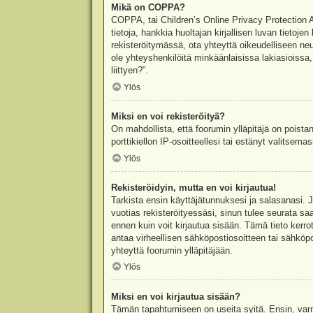
Mikä on COPPA?
COPPA, tai Children’s Online Privacy Protection Ac
tietoja, hankkia huoltajan kirjallisen luvan tieto
rekisteröitymässä, ota yhteyttä oikeudelliseen n
ole yhteyshenkilöitä minkäänlaisissa lakiasioiss
liittyen?”.
Ylös
Miksi en voi rekisteröityä?
On mahdollista, että foorumin ylläpitäjä on poista
porttikiellon IP-osoitteellesi tai estänyt valitsem
Ylös
Rekisteröidyin, mutta en voi kirjautua!
Tarkista ensin käyttäjätunnuksesi ja salasanasi. 
vuotias rekisteröityessäsi, sinun tulee seurata sa
ennen kuin voit kirjautua sisään. Tämä tieto kerro
antaa virheellisen sähköpostiosoitteen tai sähköpo
yhteyttä foorumin ylläpitäjään.
Ylös
Miksi en voi kirjautua sisään?
Tämän tapahtumiseen on useita syitä. Ensin, varmis