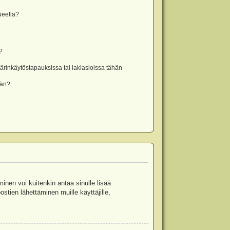
lueella?
?
rinkäytöstapauksissa tai lakiasioissa tähän
ään?
minen voi kuitenkin antaa sinulle lisää
stien lähettäminen muille käyttäjille,