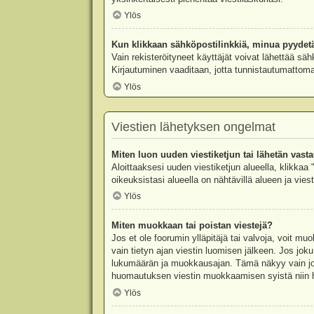
Ylös
Kun klikkaan sähköpostilinkkiä, minua pyydet
Vain rekisteröityneet käyttäjät voivat lähettää säh
Kirjautuminen vaaditaan, jotta tunnistautumattomat
Ylös
Viestien lähetyksen ongelmat
Miten luon uuden viestiketjun tai lähetän vast
Aloittaaksesi uuden viestiketjun alueella, klikkaa 
oikeuksistasi alueella on nähtävillä alueen ja viesti
Ylös
Miten muokkaan tai poistan viestejä?
Jos et ole foorumin ylläpitäjä tai valvoja, voit m
vain tietyn ajan viestin luomisen jälkeen. Jos joku
lukumäärän ja muokkausajan. Tämä näkyy vain jos j
huomautuksen viestin muokkaamisen syistä niin hal
Ylös