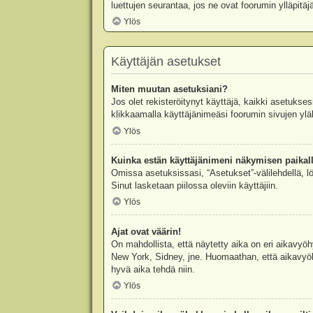
luettujen seurantaa, jos ne ovat foorumin ylläpit
Ylös
Käyttäjän asetukset
Miten muutan asetuksiani?
Jos olet rekisteröitynyt käyttäjä, kaikki asetukse
klikkaamalla käyttäjänimeäsi foorumin sivujen yläl
Ylös
Kuinka estän käyttäjänimeni näkymisen paikall
Omissa asetuksissasi, “Asetukset”-välilehdellä, l
Sinut lasketaan piilossa oleviin käyttäjiin.
Ylös
Ajat ovat väärin!
On mahdollista, että näytetty aika on eri aikavyö
New York, Sidney, jne. Huomaathan, että aikavyöhy
hyvä aika tehdä niin.
Ylös