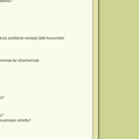
äreillä?
iä sisältäviä viestejä tältä foorumilta!
vereista tai vihamiehistä
ni?
la?
aluamaani aihetta?