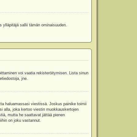
s ylläpitäjä sallii tämän ominaisuuden.
oittaminen voi vaatia rekisteröitymisen. Lista sinun
etiedostoja, jne.
etta haluamassasi viestissä. Joskus painike toimii
isi alla, joka kertoo viestin muokkauskertojen
tiä, mutta he saattavat jättää pienen
ihin on joku vastannut.