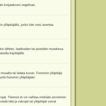
jään korjataksesi ongelman.
in ylläpitäjältä, josko hän voisi asentaa
ksi tähtien, laatikoiden tai pisteiden muodossa
isella käyttäjällä.
a muualta tai ladata kuvan. Foorumin ylläpitäjä
yttä foorumin ylläpitäjään.
valvojat. Yleensä et voi vaihtaa minkään arvonimen
edä tätä ja valvojat tai ylläpitäjät voivat