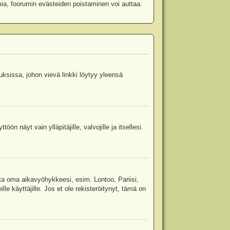
mia, foorumin evästeiden poistaminen voi auttaa.
uksissa, johon vievä linkki löytyy yleensä
ön näyt vain ylläpitäjille, valvojille ja itsellesi.
sta oma aikavyöhykkeesi, esim. Lontoo, Pariisi,
 käyttäjille. Jos et ole rekisteröitynyt, tämä on