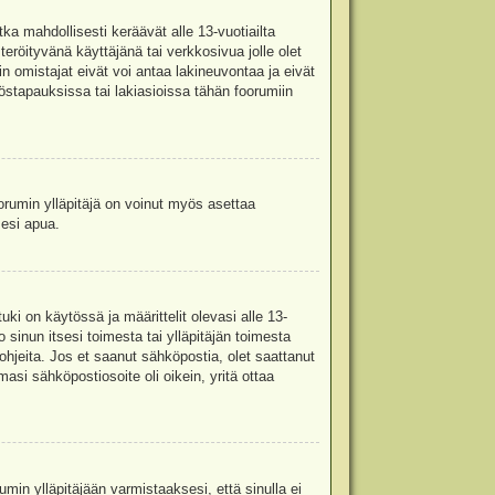
ka mahdollisesti keräävät alle 13-vuotiailta
teröityvänä käyttäjänä tai verkkosivua jolle olet
omistajat eivät voi antaa lakineuvontaa ja eivät
stapauksissa tai lakiasioissa tähän foorumiin
oorumin ylläpitäjä on voinut myös asettaa
sesi apua.
i on käytössä ja määrittelit olevasi alle 13-
 sinun itsesi toimesta tai ylläpitäjän toimesta
 ohjeita. Jos et saanut sähköpostia, olet saattanut
asi sähköpostiosoite oli oikein, yritä ottaa
min ylläpitäjään varmistaaksesi, että sinulla ei