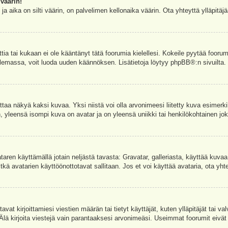
väärin!
a aika on silti väärin, on palvelimen kellonaika väärin. Ota yhteyttä ylläpitä
ettia tai kukaan ei ole kääntänyt tätä foorumia kielellesi. Kokeile pyytää foorum
e olemassa, voit luoda uuden käännöksen. Lisätietoja löytyy
phpBB
®:n sivuilta.
aa näkyä kaksi kuvaa. Yksi niistä voi olla arvonimeesi liitetty kuva esimerki
, yleensä isompi kuva on avatar ja on yleensä uniikki tai henkilökohtainen joka
vataren käyttämällä jotain neljästä tavasta: Gravatar, galleriasta, käyttää kuva
kä avatarien käyttöönottotavat sallitaan. Jos et voi käyttää avataria, ota yhte
avat kirjoittamiesi viestien määrän tai tietyt käyttäjät, kuten ylläpitäjät tai 
 Älä kirjoita viestejä vain parantaaksesi arvonimeäsi. Useimmat foorumit eivät si