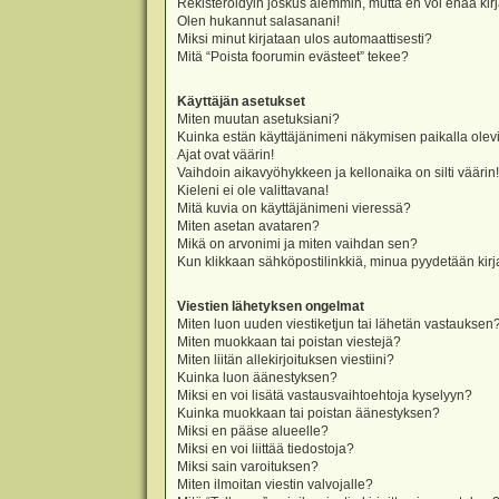
Rekisteröidyin joskus aiemmin, mutta en voi enää kir
Olen hukannut salasanani!
Miksi minut kirjataan ulos automaattisesti?
Mitä “Poista foorumin evästeet” tekee?
Käyttäjän asetukset
Miten muutan asetuksiani?
Kuinka estän käyttäjänimeni näkymisen paikalla olevi
Ajat ovat väärin!
Vaihdoin aikavyöhykkeen ja kellonaika on silti väärin!
Kieleni ei ole valittavana!
Mitä kuvia on käyttäjänimeni vieressä?
Miten asetan avataren?
Mikä on arvonimi ja miten vaihdan sen?
Kun klikkaan sähköpostilinkkiä, minua pyydetään ki
Viestien lähetyksen ongelmat
Miten luon uuden viestiketjun tai lähetän vastauksen
Miten muokkaan tai poistan viestejä?
Miten liitän allekirjoituksen viestiini?
Kuinka luon äänestyksen?
Miksi en voi lisätä vastausvaihtoehtoja kyselyyn?
Kuinka muokkaan tai poistan äänestyksen?
Miksi en pääse alueelle?
Miksi en voi liittää tiedostoja?
Miksi sain varoituksen?
Miten ilmoitan viestin valvojalle?