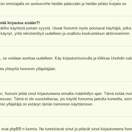
ston omistajalla on asetusvirhe heidän päässään ja heidän pitäisi korjata se.
nää kirjautua sisään?!
jätilisi käytöstä jostain syystä. Useat foorumit myös poistavat käyttäjiä, jotka 
äynyt, yritä rekisteröityä uudelleen ja osallistu keskusteluun aktiivisemmin.
, se voidaan asettaa uudelleen. Käy kirjautumissivulla ja klikkaa
Unohdin sal
a yhteyttä foorumin ylläpitäjään.
asi, foorumi pitää sinut kirjautuneena ennalta määritellyn ajan. Tämä estää m
tuessasi. Tämä ei ole suositeltavaa, jos käytät foorumia jaetulta koneelta, esim
umin ylläpitäjä on estänyt tämän toiminnon käyttämisen.
 ovat phpBB:n luomia. Ne tunnistavat sinut ja pitävät sinut kirjautuneena foor