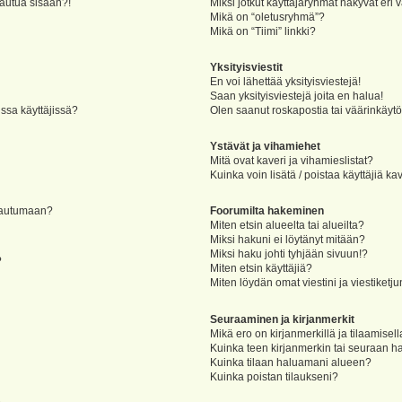
jautua sisään?!
Miksi jotkut käyttäjäryhmät näkyvät eri v
Mikä on “oletusryhmä”?
Mikä on “Tiimi” linkki?
Yksityisviestit
En voi lähettää yksityisviestejä!
Saan yksityisviestejä joita en halua!
ssa käyttäjissä?
Olen saanut roskapostia tai väärinkäytöks
Ystävät ja vihamiehet
Mitä ovat kaveri ja vihamieslistat?
Kuinka voin lisätä / poistaa käyttäjiä ka
rjautumaan?
Foorumilta hakeminen
Miten etsin alueelta tai alueilta?
Miksi hakuni ei löytänyt mitään?
Miksi haku johti tyhjään sivuun!?
?
Miten etsin käyttäjiä?
Miten löydän omat viestini ja viestiketju
Seuraaminen ja kirjanmerkit
Mikä ero on kirjanmerkillä ja tilaamisel
Kuinka teen kirjanmerkin tai seuraan h
Kuinka tilaan haluamani alueen?
Kuinka poistan tilaukseni?