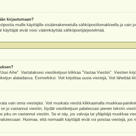
ään kirjautumaan?
köpostia muille käyttäjille sisäänrakennetulla sähköpostilomakkeella ja vain jo
 käyttäjät eivät voisi väärinkäyttää sähköpostijärjestelmää.
auksen?
"Uusi Aihe". Vastataksesi viestiketjuun klikkaa "Vastaa Viestiin". Viestien kirj
ketjun alalaidassa. Esimerkiksi: Voit kirjoittaa uusia viestejä, Voit lähettää liit
uokata vain omia viestejäsi. Voit muokata viestiä klikkaamalla muokkaa-painik
 on jo vastannut viestiin, löydät viestiketjuun palatessasi pienen tekstin viest
oku on vastannut viestiin. Se ei näy, jos valvoja tai ylläpitäjä muokkaa vies
utessaan. Huomaa, että normaalit käyttäjät eivät voi poistaa viestejä, jos ni