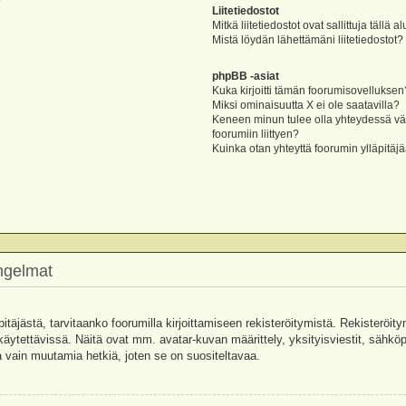
?
Liitetiedostot
Mitkä liitetiedostot ovat sallittuja tällä a
Mistä löydän lähettämäni liitetiedostot?
phpBB -asiat
Kuka kirjoitti tämän foorumisovelluksen
Miksi ominaisuutta X ei ole saatavilla?
Keneen minun tulee olla yhteydessä vää
foorumiin liittyen?
Kuinka otan yhteyttä foorumin ylläpitäj
ongelmat
pitäjästä, tarvitaanko foorumilla kirjoittamiseen rekisteröitymistä. Rekisteröity
käytettävissä. Näitä ovat mm. avatar-kuvan määrittely, yksityisviestit, sähköpo
 vain muutamia hetkiä, joten se on suositeltavaa.