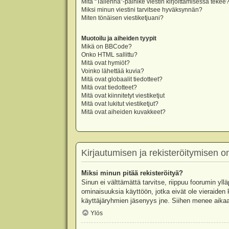
Mitä “Tallenna”-painike viestin kirjoittamisessa tekee
Miksi minun viestini tarvitsee hyväksynnän?
Miten tönäisen viestiketjuani?
Muotoilu ja aiheiden tyypit
Mikä on BBCode?
Onko HTML sallittu?
Mitä ovat hymiöt?
Voinko lähettää kuvia?
Mitä ovat globaalit tiedotteet?
Mitä ovat tiedotteet?
Mitä ovat kiinnitetyt viestiketjut
Mitä ovat lukitut viestiketjut?
Mitä ovat aiheiden kuvakkeet?
Kirjautumisen ja rekisteröitymisen 
Miksi minun pitää rekisteröityä?
Sinun ei välttämättä tarvitse, riippuu foorumin yllä
ominaisuuksia käyttöön, jotka eivät ole vieraiden 
käyttäjäryhmien jäsenyys jne. Siihen menee aikaa
Ylös