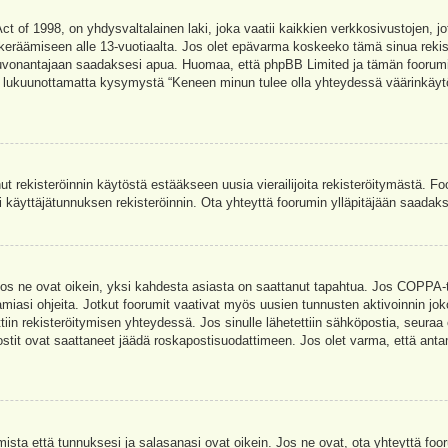
t of 1998, on yhdysvaltalainen laki, joka vaatii kaikkien verkkosivustojen, jot
jen keräämiseen alle 13-vuotiaalta. Jos olet epävarma koskeeko tämä sinua rekis
euvonantajaan saadaksesi apua. Huomaa, että phpBB Limited ja tämän foorumin 
a, lukuunottamatta kysymystä “Keneen minun tulee olla yhteydessä väärinkäytö
nut rekisteröinnin käytöstä estääkseen uusia vierailijoita rekisteröitymästä. F
asi käyttäjätunnuksen rekisteröinnin. Ota yhteyttä foorumin ylläpitäjään saadak
Jos ne ovat oikein, yksi kahdesta asiasta on saattanut tapahtua. Jos COPPA-tuk
amiasi ohjeita. Jotkut foorumit vaativat myös uusien tunnusten aktivoinnin joko
ttiin rekisteröitymisen yhteydessä. Jos sinulle lähetettiin sähköpostia, seuraa
stit ovat saattaneet jäädä roskapostisuodattimeen. Jos olet varma, että antam
ta että tunnuksesi ja salasanasi ovat oikein. Jos ne ovat, ota yhteyttä fooru