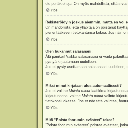
ole porttikieltoja. On myös mahdollista, että sivu
Ylös
Rekisteröidyin joskus aiemmin, mutta en voi e
On mahdollista, että ylläpitäjä on poistanut käyttä
pienentääkseen tietokantansa kokoa. Jos näin on k
Ylös
Olen hukannut salasanani!
Älä panikoi! Vaikka salasanaasi ei voida palauttaa
pystyä kirjautumaan uudelleen.
Jos et pysty asettamaan salasanaasi uudelleen, ot
Ylös
Miksi minut kirjataan ulos automaattisesti?
Jos et valitse
Muista minut
-laatikkoa kirjautuess
kirjautuneena, valitse
Muista minut
-valinta kirjau
tietokoneluokassa. Jos et näe tätä valintaa, foor
Ylös
Mitä “Poista foorumin evästeet” tekee?
“Poista foorumin evästeet” poistaa evästeet, jotka