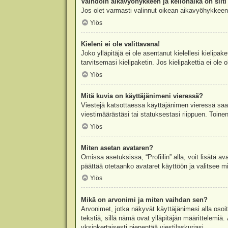
Vaihdoin aikavyöhykkeen ja kellonaika on silti 
Jos olet varmasti valinnut oikean aikavyöhykkeen j
Ylös
Kieleni ei ole valittavana!
Joko ylläpitäjä ei ole asentanut kielellesi kielipak
tarvitsemasi kielipaketin. Jos kielipakettia ei ol
Ylös
Mitä kuvia on käyttäjänimeni vieressä?
Viestejä katsottaessa käyttäjänimen vieressä saatt
viestimäärästäsi tai statuksestasi riippuen. Toinen
Ylös
Miten asetan avataren?
Omissa asetuksissa, “Profiilin” alla, voit lisätä a
päättää otetaanko avataret käyttöön ja valitsee mit
Ylös
Mikä on arvonimi ja miten vaihdan sen?
Arvonimet, jotka näkyvät käyttäjänimesi alla osoitt
tekstiä, sillä nämä ovat ylläpitäjän määrittelemiä.
yksinkertaisesti pienentää viestilaskuriasi.