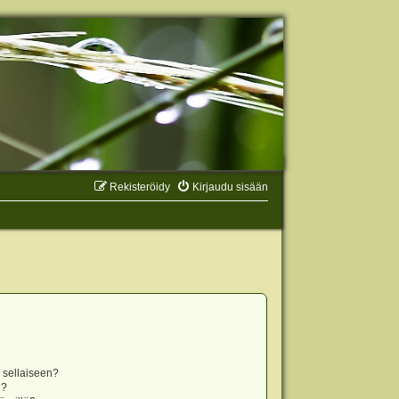
Rekisteröidy
Kirjaudu sisään
n sellaiseen?
i?