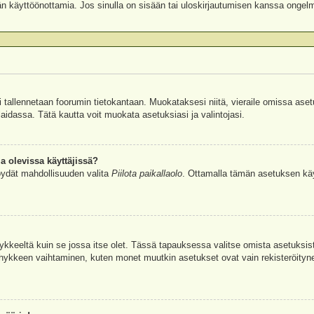
äjän käyttöönottamia. Jos sinulla on sisään tai uloskirjautumisen kanssa ongel
si tallennetaan foorumin tietokantaan. Muokataksesi niitä, vieraile omissa aset
aidassa. Tätä kautta voit muokata asetuksiasi ja valintojasi.
a olevissa käyttäjissä?
öydät mahdollisuuden valita
Piilota paikallaolo
. Ottamalla tämän asetuksen käyttö
hykkeeltä kuin se jossa itse olet. Tässä tapauksessa valitse omista asetuksi
kkeen vaihtaminen, kuten monet muutkin asetukset ovat vain rekisteröityneille