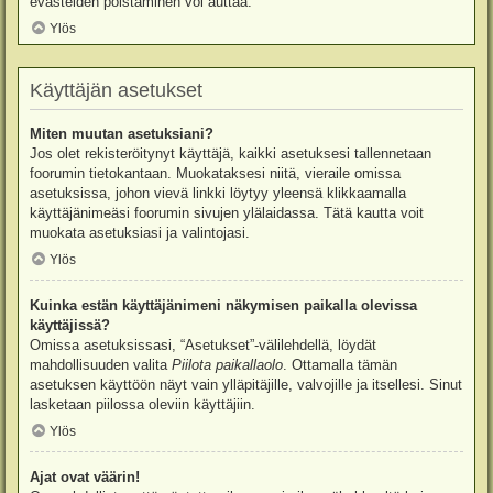
evästeiden poistaminen voi auttaa.
Ylös
Käyttäjän asetukset
Miten muutan asetuksiani?
Jos olet rekisteröitynyt käyttäjä, kaikki asetuksesi tallennetaan
foorumin tietokantaan. Muokataksesi niitä, vieraile omissa
asetuksissa, johon vievä linkki löytyy yleensä klikkaamalla
käyttäjänimeäsi foorumin sivujen ylälaidassa. Tätä kautta voit
muokata asetuksiasi ja valintojasi.
Ylös
Kuinka estän käyttäjänimeni näkymisen paikalla olevissa
käyttäjissä?
Omissa asetuksissasi, “Asetukset”-välilehdellä, löydät
mahdollisuuden valita
Piilota paikallaolo
. Ottamalla tämän
asetuksen käyttöön näyt vain ylläpitäjille, valvojille ja itsellesi. Sinut
lasketaan piilossa oleviin käyttäjiin.
Ylös
Ajat ovat väärin!