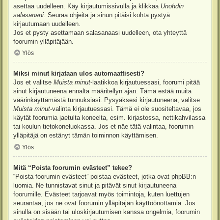
asettaa uudelleen. Käy kirjautumissivulla ja klikkaa
Unohdin
salasanani
. Seuraa ohjeita ja sinun pitäisi kohta pystyä
kirjautumaan uudelleen.
Jos et pysty asettamaan salasanaasi uudelleen, ota yhteyttä
foorumin ylläpitäjään.
Ylös
Miksi minut kirjataan ulos automaattisesti?
Jos et valitse
Muista minut
-laatikkoa kirjautuessasi, foorumi pitää
sinut kirjautuneena ennalta määritellyn ajan. Tämä estää muita
väärinkäyttämästä tunnuksiasi. Pysyäksesi kirjautuneena, valitse
Muista minut
-valinta kirjautuessasi. Tämä ei ole suositeltavaa, jos
käytät foorumia jaetulta koneelta, esim. kirjastossa, nettikahvilassa
tai koulun tietokoneluokassa. Jos et näe tätä valintaa, foorumin
ylläpitäjä on estänyt tämän toiminnon käyttämisen.
Ylös
Mitä “Poista foorumin evästeet” tekee?
“Poista foorumin evästeet” poistaa evästeet, jotka ovat phpBB:n
luomia. Ne tunnistavat sinut ja pitävät sinut kirjautuneena
foorumille. Evästeet tarjoavat myös toimintoja, kuten luettujen
seurantaa, jos ne ovat foorumin ylläpitäjän käyttöönottamia. Jos
sinulla on sisään tai uloskirjautumisen kanssa ongelmia, foorumin