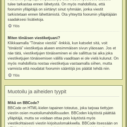
tulee tarkastaa ennen lähetystä. On myös mahdollista, että
foorumin ylläpitäjä on siirtänyt sinut ryhmään, jonka viestit
tarkistetaan ennen lähettämistä. Ota yhteyttä foorumin ylläpitäjään
saadaksesi lisätietoja.
Ylös
Miten tönäisen viestiketjuani?
Klikkaamalla “Tönaise viestiä” -linkkiä, kun katselet sitä, voit
“tönäistä” viestiketjua alueen ensimmäisen sivun yläosaan. Jos et
näe tätä, viestiketjujen tönäiseminen ei ole sallittua tai aika joka
viestiketjujen tönäisemisen välillä vaaditaan ei ole vielä kulunut. On
myös mahdollista nostaa viestiketjua vastaamalla siihen, mutta
varmista että noudatat foorumin sääntöjä jos päätät tehdä niin.
Ylös
Muotoilu ja aiheiden tyypit
Mikä on BBCode?
BBCode on HTML-kielen tapainen toteutus, joka tarjoaa tiettyjen
viestin osien muotoilumahdollisuuden. BBCoden käytöstä päättää
ylläpitäjä, mutta se voidaan ottaa pois käytöstä myös
viestikohtaisesti viestin kirjoituslomakkeella. BBCode itsessään on