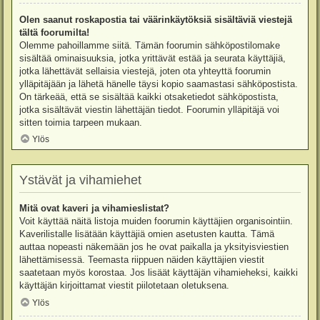
Olen saanut roskapostia tai väärinkäytöksiä sisältäviä viestejä
tältä foorumilta!
Olemme pahoillamme siitä. Tämän foorumin sähköpostilomake
sisältää ominaisuuksia, jotka yrittävät estää ja seurata käyttäjiä,
jotka lähettävät sellaisia viestejä, joten ota yhteyttä foorumin
ylläpitäjään ja lähetä hänelle täysi kopio saamastasi sähköpostista.
On tärkeää, että se sisältää kaikki otsaketiedot sähköpostista,
jotka sisältävät viestin lähettäjän tiedot. Foorumin ylläpitäjä voi
sitten toimia tarpeen mukaan.
Ylös
Ystävät ja vihamiehet
Mitä ovat kaveri ja vihamieslistat?
Voit käyttää näitä listoja muiden foorumin käyttäjien organisointiin.
Kaverilistalle lisätään käyttäjiä omien asetusten kautta. Tämä
auttaa nopeasti näkemään jos he ovat paikalla ja yksityisviestien
lähettämisessä. Teemasta riippuen näiden käyttäjien viestit
saatetaan myös korostaa. Jos lisäät käyttäjän vihamieheksi, kaikki
käyttäjän kirjoittamat viestit piilotetaan oletuksena.
Ylös