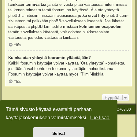
lainkaan toimivaltaa
ja sitä ei voida pitää vastuussa miten, missä
tai kenen toimesta tämä foorumi on käytössä. Älä ota yhteyttä
phpBB Limitediin missään lakiasioissa
jotka eivät liity
phpBB.com-
sivustoon tai pelkkään phpBB-sovellukseen itseensä. Jos lähetät
sähköpostia phpBB Limitedille
mistään kolmannen osapuolen
tämän sovelluksen käytöstä, voit odottaa niukkasanaista
vastausta, jos edes vastausta lainkaan.
Ylös
Kuinka otan yhteyttä foorumin ylläpitäjään?
Kaikki foorumin käyttäjät voivat käyttää “Ota yhteyttä” -lomaketta,
jos täämä vaihtoehto on foorumin ylläpitäjän mahdollistama.
Foorumin käyttäjät voivat käyttää myös “Tiimi”-linkkiä.
Ylös
Hyppää
Tämä sivusto käyttää evästeitä parhaan
Etusivu
Viesti Ylläpidolle
Kaikki ajat ovat
UTC+03:00
käyttäjäkokemuksen varmistamiseksi.
Lue lisää
Keskustelufoorumin ohjelmisto
phpBB
® Forum Software © phpBB Limited
Käännös: phpBB Suomi (lurttinen, harritapio, Pettis)
Style: Green-Style-Slim by Joyce&Luna
phpBB-Style-Design
Selvä!
Yksityisyys
|
Ehdot