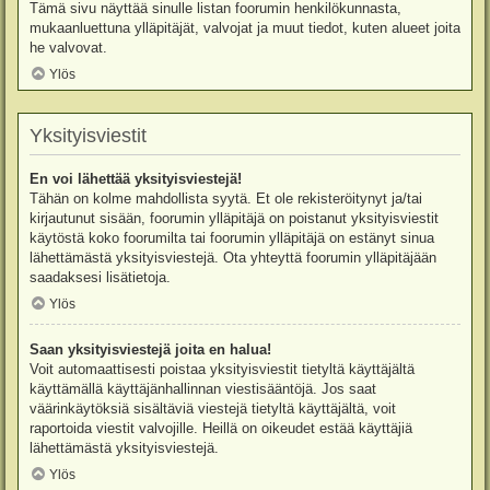
Tämä sivu näyttää sinulle listan foorumin henkilökunnasta,
mukaanluettuna ylläpitäjät, valvojat ja muut tiedot, kuten alueet joita
he valvovat.
Ylös
Yksityisviestit
En voi lähettää yksityisviestejä!
Tähän on kolme mahdollista syytä. Et ole rekisteröitynyt ja/tai
kirjautunut sisään, foorumin ylläpitäjä on poistanut yksityisviestit
käytöstä koko foorumilta tai foorumin ylläpitäjä on estänyt sinua
lähettämästä yksityisviestejä. Ota yhteyttä foorumin ylläpitäjään
saadaksesi lisätietoja.
Ylös
Saan yksityisviestejä joita en halua!
Voit automaattisesti poistaa yksityisviestit tietyltä käyttäjältä
käyttämällä käyttäjänhallinnan viestisääntöjä. Jos saat
väärinkäytöksiä sisältäviä viestejä tietyltä käyttäjältä, voit
raportoida viestit valvojille. Heillä on oikeudet estää käyttäjiä
lähettämästä yksityisviestejä.
Ylös