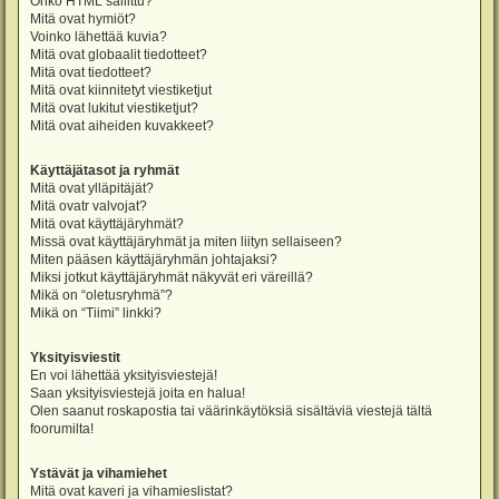
Onko HTML sallittu?
Mitä ovat hymiöt?
Voinko lähettää kuvia?
Mitä ovat globaalit tiedotteet?
Mitä ovat tiedotteet?
Mitä ovat kiinnitetyt viestiketjut
Mitä ovat lukitut viestiketjut?
Mitä ovat aiheiden kuvakkeet?
Käyttäjätasot ja ryhmät
Mitä ovat ylläpitäjät?
Mitä ovatr valvojat?
Mitä ovat käyttäjäryhmät?
Missä ovat käyttäjäryhmät ja miten liityn sellaiseen?
Miten pääsen käyttäjäryhmän johtajaksi?
Miksi jotkut käyttäjäryhmät näkyvät eri väreillä?
Mikä on “oletusryhmä”?
Mikä on “Tiimi” linkki?
Yksityisviestit
En voi lähettää yksityisviestejä!
Saan yksityisviestejä joita en halua!
Olen saanut roskapostia tai väärinkäytöksiä sisältäviä viestejä tältä
foorumilta!
Ystävät ja vihamiehet
Mitä ovat kaveri ja vihamieslistat?