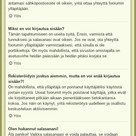
antamasi sähköpostiosoite oli oikein, yritä ottaa yhteyttä foorumin
ylläpitäjään.
Ylös
Miksi en voi kirjautua sisään?
Tämän tapahtumiseen on useita syitä. Ensin, varmista että
tunnuksesi ja salasanasi ovat oikein. Jos ne ovat, ota yhteyttä
foorumin ylläpitäjään varmistaaksesi, että sinulla ei ole
porttikieltoja. On myös mahdollista, että sivuston omistajalla on
asetusvirhe heidän päässään ja heidän pitäisi korjata se.
Ylös
Rekisteröidyin joskus aiemmin, mutta en voi enää kirjautua
sisään?!
On mahdollista, että ylläpitäjä on poistanut käyttäjätilisi käytöstä
jostain syystä. Useat foorumit myös poistavat käyttäjiä, jotka eivät
ole kirjoittaneet pitkään aikaan pienentääkseen tietokantansa
kokoa. Jos näin on käynyt, yritä rekisteröityä uudelleen ja osallistu
keskusteluun aktiivisemmin.
Ylös
Olen hukannut salasanani!
Älä panikoi! Vaikka salasanaasi ei voida palauttaa, se voidaan