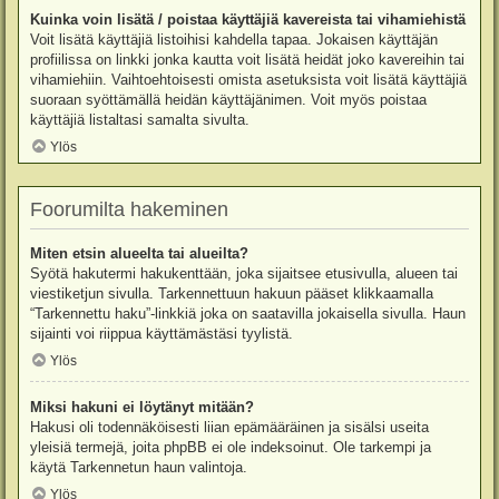
Kuinka voin lisätä / poistaa käyttäjiä kavereista tai vihamiehistä
Voit lisätä käyttäjiä listoihisi kahdella tapaa. Jokaisen käyttäjän
profiilissa on linkki jonka kautta voit lisätä heidät joko kavereihin tai
vihamiehiin. Vaihtoehtoisesti omista asetuksista voit lisätä käyttäjiä
suoraan syöttämällä heidän käyttäjänimen. Voit myös poistaa
käyttäjiä listaltasi samalta sivulta.
Ylös
Foorumilta hakeminen
Miten etsin alueelta tai alueilta?
Syötä hakutermi hakukenttään, joka sijaitsee etusivulla, alueen tai
viestiketjun sivulla. Tarkennettuun hakuun pääset klikkaamalla
“Tarkennettu haku”-linkkiä joka on saatavilla jokaisella sivulla. Haun
sijainti voi riippua käyttämästäsi tyylistä.
Ylös
Miksi hakuni ei löytänyt mitään?
Hakusi oli todennäköisesti liian epämääräinen ja sisälsi useita
yleisiä termejä, joita phpBB ei ole indeksoinut. Ole tarkempi ja
käytä Tarkennetun haun valintoja.
Ylös