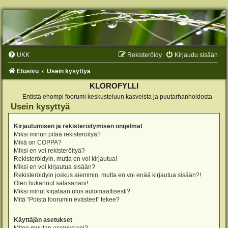
UKK
Rekisteröidy
Kirjaudu sisään
Etusivu
Usein kysyttyä
KLOROFYLLI
Entistä ehompi foorumi keskusteluun kasveista ja puutarhanhoidosta
Usein kysyttyä
Kirjautumisen ja rekisteröitymisen ongelmat
Miksi minun pitää rekisteröityä?
Mikä on COPPA?
Miksi en voi rekisteröityä?
Rekisteröidyin, mutta en voi kirjautua!
Miksi en voi kirjautua sisään?
Rekisteröidyin joskus aiemmin, mutta en voi enää kirjautua sisään?!
Olen hukannut salasanani!
Miksi minut kirjataan ulos automaattisesti?
Mitä “Poista foorumin evästeet” tekee?
Käyttäjän asetukset