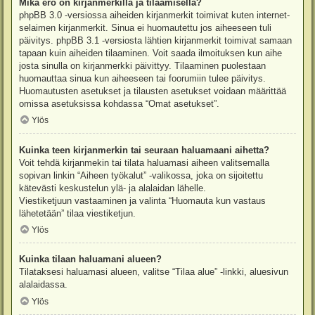
Mikä ero on kirjanmerkillä ja tilaamisella?
phpBB 3.0 -versiossa aiheiden kirjanmerkit toimivat kuten internet-
selaimen kirjanmerkit. Sinua ei huomautettu jos aiheeseen tuli
päivitys. phpBB 3.1 -versiosta lähtien kirjanmerkit toimivat samaan
tapaan kuin aiheiden tilaaminen. Voit saada ilmoituksen kun aihe
josta sinulla on kirjanmerkki päivittyy. Tilaaminen puolestaan
huomauttaa sinua kun aiheeseen tai foorumiin tulee päivitys.
Huomautusten asetukset ja tilausten asetukset voidaan määrittää
omissa asetuksissa kohdassa “Omat asetukset”.
Ylös
Kuinka teen kirjanmerkin tai seuraan haluamaani aihetta?
Voit tehdä kirjanmekin tai tilata haluamasi aiheen valitsemalla
sopivan linkin “Aiheen työkalut” -valikossa, joka on sijoitettu
kätevästi keskustelun ylä- ja alalaidan lähelle.
Viestiketjuun vastaaminen ja valinta “Huomauta kun vastaus
lähetetään” tilaa viestiketjun.
Ylös
Kuinka tilaan haluamani alueen?
Tilataksesi haluamasi alueen, valitse “Tilaa alue” -linkki, aluesivun
alalaidassa.
Ylös