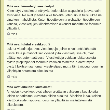
Mitä ovat kiinnitetyt viestiketjut
Kiinnitetyt viestiketjut näkyvät tiedotteiden alapuolella ja ovat vain
etusivulla. Ne ovat yleensä aika tärkeitä, joten sinun tulisi lukea ne
aina kun mahdollista. Kuten tiedotteiden ja globaalien tiedotteiden
kanssa, viestiketjujen kiinnittämisen oikeudet määrittelee foorumin
ylläpitäjä.
Ylös
Mitä ovat lukitut viestiketjut?
Lukitut viestiketjut ovat viestiketjuja, joihin ei voi enää lähettää
vastauksia ja mahdolliset kyselyt joita viestiketjussa oli, ovat
päättyneet automaattisesti. Viestiketjuja voidaan lukita useista
syistä ylläpitäjän tai foorumin valvojan toimesta. Saatat myös
pystyä lukitsemaan oman viestiketjusi, mutta tämä riippuu foorumin
ylläpitäjän antamista oikeuksista.
Ylös
Mitä ovat aiheiden kuvakkeet?
Aiheiden kuvakkeet ovat aiheen aloittajan valitsemia kuvakkeita
joiden on tarkoitus kuvastaa niiden sisältöä. Aiheiden kuvakkeiden
käyttöoikeudet riippuvat foorumin ylläpitäjän määrittelemistä
oikeuksista.