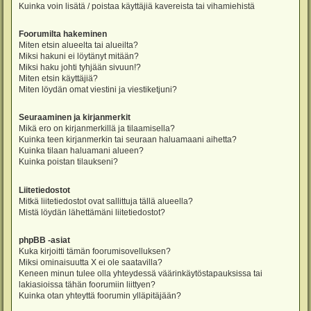
Kuinka voin lisätä / poistaa käyttäjiä kavereista tai vihamiehistä
Foorumilta hakeminen
Miten etsin alueelta tai alueilta?
Miksi hakuni ei löytänyt mitään?
Miksi haku johti tyhjään sivuun!?
Miten etsin käyttäjiä?
Miten löydän omat viestini ja viestiketjuni?
Seuraaminen ja kirjanmerkit
Mikä ero on kirjanmerkillä ja tilaamisella?
Kuinka teen kirjanmerkin tai seuraan haluamaani aihetta?
Kuinka tilaan haluamani alueen?
Kuinka poistan tilaukseni?
Liitetiedostot
Mitkä liitetiedostot ovat sallittuja tällä alueella?
Mistä löydän lähettämäni liitetiedostot?
phpBB -asiat
Kuka kirjoitti tämän foorumisovelluksen?
Miksi ominaisuutta X ei ole saatavilla?
Keneen minun tulee olla yhteydessä väärinkäytöstapauksissa tai
lakiasioissa tähän foorumiin liittyen?
Kuinka otan yhteyttä foorumin ylläpitäjään?