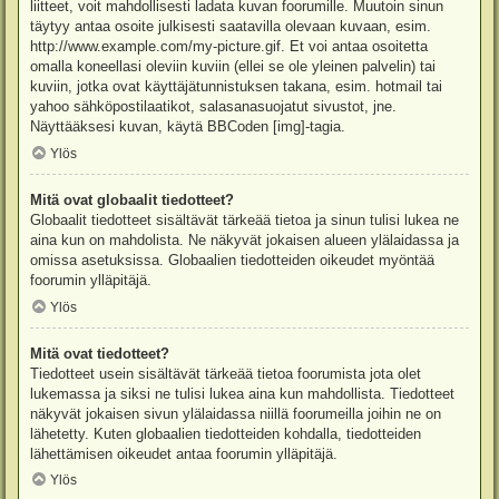
liitteet, voit mahdollisesti ladata kuvan foorumille. Muutoin sinun
täytyy antaa osoite julkisesti saatavilla olevaan kuvaan, esim.
http://www.example.com/my-picture.gif. Et voi antaa osoitetta
omalla koneellasi oleviin kuviin (ellei se ole yleinen palvelin) tai
kuviin, jotka ovat käyttäjätunnistuksen takana, esim. hotmail tai
yahoo sähköpostilaatikot, salasanasuojatut sivustot, jne.
Näyttääksesi kuvan, käytä BBCoden [img]-tagia.
Ylös
Mitä ovat globaalit tiedotteet?
Globaalit tiedotteet sisältävät tärkeää tietoa ja sinun tulisi lukea ne
aina kun on mahdolista. Ne näkyvät jokaisen alueen ylälaidassa ja
omissa asetuksissa. Globaalien tiedotteiden oikeudet myöntää
foorumin ylläpitäjä.
Ylös
Mitä ovat tiedotteet?
Tiedotteet usein sisältävät tärkeää tietoa foorumista jota olet
lukemassa ja siksi ne tulisi lukea aina kun mahdollista. Tiedotteet
näkyvät jokaisen sivun ylälaidassa niillä foorumeilla joihin ne on
lähetetty. Kuten globaalien tiedotteiden kohdalla, tiedotteiden
lähettämisen oikeudet antaa foorumin ylläpitäjä.
Ylös