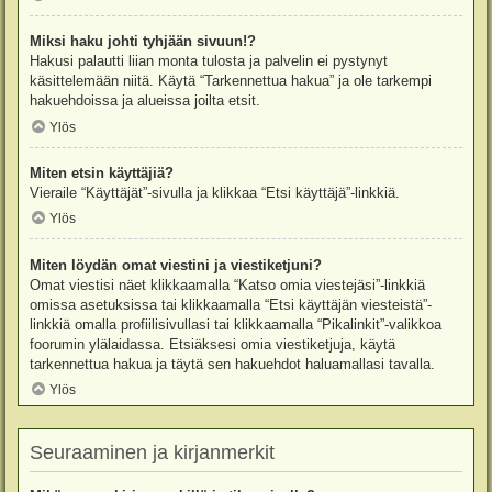
Miksi haku johti tyhjään sivuun!?
Hakusi palautti liian monta tulosta ja palvelin ei pystynyt
käsittelemään niitä. Käytä “Tarkennettua hakua” ja ole tarkempi
hakuehdoissa ja alueissa joilta etsit.
Ylös
Miten etsin käyttäjiä?
Vieraile “Käyttäjät”-sivulla ja klikkaa “Etsi käyttäjä”-linkkiä.
Ylös
Miten löydän omat viestini ja viestiketjuni?
Omat viestisi näet klikkaamalla “Katso omia viestejäsi”-linkkiä
omissa asetuksissa tai klikkaamalla “Etsi käyttäjän viesteistä”-
linkkiä omalla profiilisivullasi tai klikkaamalla “Pikalinkit”-valikkoa
foorumin ylälaidassa. Etsiäksesi omia viestiketjuja, käytä
tarkennettua hakua ja täytä sen hakuehdot haluamallasi tavalla.
Ylös
Seuraaminen ja kirjanmerkit