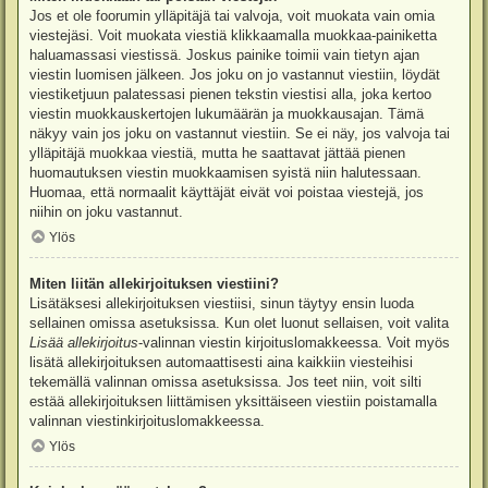
Jos et ole foorumin ylläpitäjä tai valvoja, voit muokata vain omia
viestejäsi. Voit muokata viestiä klikkaamalla muokkaa-painiketta
haluamassasi viestissä. Joskus painike toimii vain tietyn ajan
viestin luomisen jälkeen. Jos joku on jo vastannut viestiin, löydät
viestiketjuun palatessasi pienen tekstin viestisi alla, joka kertoo
viestin muokkauskertojen lukumäärän ja muokkausajan. Tämä
näkyy vain jos joku on vastannut viestiin. Se ei näy, jos valvoja tai
ylläpitäjä muokkaa viestiä, mutta he saattavat jättää pienen
huomautuksen viestin muokkaamisen syistä niin halutessaan.
Huomaa, että normaalit käyttäjät eivät voi poistaa viestejä, jos
niihin on joku vastannut.
Ylös
Miten liitän allekirjoituksen viestiini?
Lisätäksesi allekirjoituksen viestiisi, sinun täytyy ensin luoda
sellainen omissa asetuksissa. Kun olet luonut sellaisen, voit valita
Lisää allekirjoitus
-valinnan viestin kirjoituslomakkeessa. Voit myös
lisätä allekirjoituksen automaattisesti aina kaikkiin viesteihisi
tekemällä valinnan omissa asetuksissa. Jos teet niin, voit silti
estää allekirjoituksen liittämisen yksittäiseen viestiin poistamalla
valinnan viestinkirjoituslomakkeessa.
Ylös