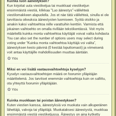
Kuinka luon äänestyksen?
Kun kirjoitat uuta viestiketjua tai muokkaat viestiketjun
ensimmäistä viestiä, klikkaa "Luo äänestys"-välilehteä
viestilomakkeen alapuolella. Jos et näe tätä välilehteä, sinulla ei ole
tarvittavia oikeuksia äänestysten luomiseen. Syötä otsikko ja
ainakin kaksi vaihtoehtoa niille varattuihin kenttiin. Varmista että
jokainen vaihtoehto on omalla rivillään tekstikentässä. Voit myös
määritellä kuinka monta vaihtoehtoa käyttäjät voivat valita kohdasta
You can also set the number of options users may select during
voting under “Kuinka monta vaihtoehtoa käyttäjä voi valita”,
äänestyksen kesto päivinä (0 kestää loputtomasti) ja viimeisenä
voit antaa käyttäjille mahdollisuuden muuttaa ääntään.
Ylös
Miksi en voi lisätä vastausvaihtoehtoja kyselyyn?
Kyselyn vastausvaihtoehtojen määrä on foorumin ylläpitäjän
määrittelemä. Jos tarvitset enemmän vaihtoehtoja kuin on sallittu,
ota yhteyttä foorumin ylläpitäjään.
Ylös
Kuinka muokkaan tai poistan äänestyksen?
Kuten viestien kanssa, äänestyksiä voi muokata vain alkuperäinen
lähettäjä, valvoja tai ylläpitäjä. Muokataksesi äänestystä, muokkaa
ensimmäistä viestiä viestiketjussa. Äänestys on aina kytketty