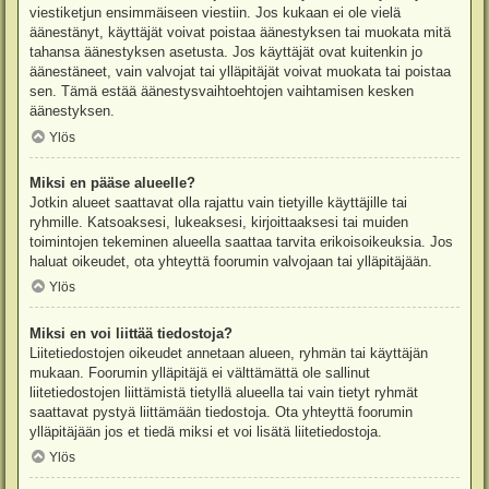
viestiketjun ensimmäiseen viestiin. Jos kukaan ei ole vielä
äänestänyt, käyttäjät voivat poistaa äänestyksen tai muokata mitä
tahansa äänestyksen asetusta. Jos käyttäjät ovat kuitenkin jo
äänestäneet, vain valvojat tai ylläpitäjät voivat muokata tai poistaa
sen. Tämä estää äänestysvaihtoehtojen vaihtamisen kesken
äänestyksen.
Ylös
Miksi en pääse alueelle?
Jotkin alueet saattavat olla rajattu vain tietyille käyttäjille tai
ryhmille. Katsoaksesi, lukeaksesi, kirjoittaaksesi tai muiden
toimintojen tekeminen alueella saattaa tarvita erikoisoikeuksia. Jos
haluat oikeudet, ota yhteyttä foorumin valvojaan tai ylläpitäjään.
Ylös
Miksi en voi liittää tiedostoja?
Liitetiedostojen oikeudet annetaan alueen, ryhmän tai käyttäjän
mukaan. Foorumin ylläpitäjä ei välttämättä ole sallinut
liitetiedostojen liittämistä tietyllä alueella tai vain tietyt ryhmät
saattavat pystyä liittämään tiedostoja. Ota yhteyttä foorumin
ylläpitäjään jos et tiedä miksi et voi lisätä liitetiedostoja.
Ylös