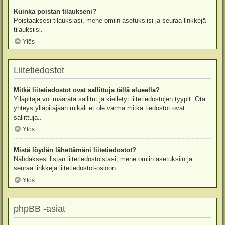
Kuinka poistan tilaukseni?
Poistaaksesi tilauksiasi, mene omiin asetuksiisi ja seuraa linkkejä
tilauksiisi.
Ylös
Liitetiedostot
Mitkä liitetiedostot ovat sallittuja tällä alueella?
Ylläpitäjä voi määrätä sallitut ja kielletyt liitetiedostojen tyypit. Ota
yhteys ylläpitäjään mikäli et ole varma mitkä tiedostot ovat
sallittuja..
Ylös
Mistä löydän lähettämäni liitetiedostot?
Nähdäksesi listan liitetiedostoistasi, mene omiin asetuksiin ja
seuraa linkkejä liitetiedostot-osioon.
Ylös
phpBB -asiat