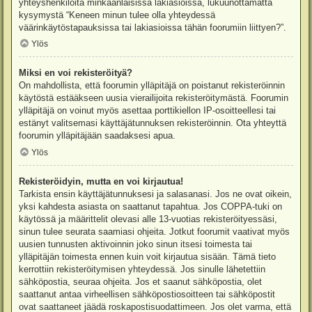
yhteyshenkilöitä minkäänlaisissa lakiasioissa, lukuunottamatta
kysymystä “Keneen minun tulee olla yhteydessä
väärinkäytöstapauksissa tai lakiasioissa tähän foorumiin liittyen?”.
Ylös
Miksi en voi rekisteröityä?
On mahdollista, että foorumin ylläpitäjä on poistanut rekisteröinnin
käytöstä estääkseen uusia vierailijoita rekisteröitymästä. Foorumin
ylläpitäjä on voinut myös asettaa porttikiellon IP-osoitteellesi tai
estänyt valitsemasi käyttäjätunnuksen rekisteröinnin. Ota yhteyttä
foorumin ylläpitäjään saadaksesi apua.
Ylös
Rekisteröidyin, mutta en voi kirjautua!
Tarkista ensin käyttäjätunnuksesi ja salasanasi. Jos ne ovat oikein,
yksi kahdesta asiasta on saattanut tapahtua. Jos COPPA-tuki on
käytössä ja määrittelit olevasi alle 13-vuotias rekisteröityessäsi,
sinun tulee seurata saamiasi ohjeita. Jotkut foorumit vaativat myös
uusien tunnusten aktivoinnin joko sinun itsesi toimesta tai
ylläpitäjän toimesta ennen kuin voit kirjautua sisään. Tämä tieto
kerrottiin rekisteröitymisen yhteydessä. Jos sinulle lähetettiin
sähköpostia, seuraa ohjeita. Jos et saanut sähköpostia, olet
saattanut antaa virheellisen sähköpostiosoitteen tai sähköpostit
ovat saattaneet jäädä roskapostisuodattimeen. Jos olet varma, että