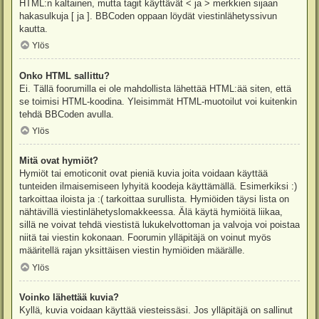
HTML:n kaltainen, mutta tagit käyttävät < ja > merkkien sijaan
hakasulkuja [ ja ]. BBCoden oppaan löydät viestinlähetyssivun
kautta.
Ylös
Onko HTML sallittu?
Ei. Tällä foorumilla ei ole mahdollista lähettää HTML:ää siten, että
se toimisi HTML-koodina. Yleisimmät HTML-muotoilut voi kuitenkin
tehdä BBCoden avulla.
Ylös
Mitä ovat hymiöt?
Hymiöt tai emoticonit ovat pieniä kuvia joita voidaan käyttää
tunteiden ilmaisemiseen lyhyitä koodeja käyttämällä. Esimerkiksi :)
tarkoittaa iloista ja :( tarkoittaa surullista. Hymiöiden täysi lista on
nähtävillä viestinlähetyslomakkeessa. Älä käytä hymiöitä liikaa,
sillä ne voivat tehdä viestistä lukukelvottoman ja valvoja voi poistaa
niitä tai viestin kokonaan. Foorumin ylläpitäjä on voinut myös
määritellä rajan yksittäisen viestin hymiöiden määrälle.
Ylös
Voinko lähettää kuvia?
Kyllä, kuvia voidaan käyttää viesteissäsi. Jos ylläpitäjä on sallinut