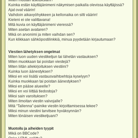
Miten muutan asetuksiani?
Kuinka estän käyttäjänimeni näkymisen paikalla olevissa käyttäjissä?
Ajat ovat väärin!
Vaihdoin aikavyöhykkeen ja kellonaika on silti väärin!
Kieleni ei ole valittavana!
Mitä kuvia on käyttäjänimeni vieressä?
Miten asetan avataren?
Mikä on arvonimi ja miten vaihdan sen?
Kun klikkaan sähköpostilinkkiä, minua pyydetään kirjautumaan?
Viestien lähetyksen ongelmat
Miten luon uuden viestiketjun tai lähetän vastauksen?
Miten muokkaan tai poistan viestejä?
Miten liitän allekirjoituksen viestiini?
Kuinka luon äänestyksen?
Miksi en voi lisätä vastausvaihtoehtoja kyselyyn?
Kuinka muokkaan tai poistan äänestyksen?
Miksi en pääse alueelle?
Miksi en voi liittää tiedostoja?
Miksi sain varoituksen?
Miten ilmoitan viestin valvojalle?
Mitä “Tallenna”-painike viestin kirjoittamisessa tekee?
Miksi minun viestini tarvitsee hyväksynnän?
Miten tönäisen viestiketjuani?
Muotoilu ja aiheiden tyypit
Mikä on BBCode?