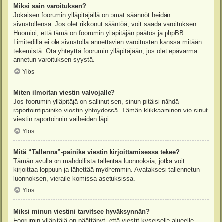
Miksi sain varoituksen?
Jokaisen foorumin ylläpitäjällä on omat säännöt heidän
sivustollensa. Jos olet rikkonut sääntöä, voit saada varoituksen.
Huomioi, että tämä on foorumin ylläpitäjän päätös ja phpBB
Limitedillä ei ole sivustolla annettavien varoitusten kanssa mitään
tekemistä. Ota yhteyttä foorumin ylläpitäjään, jos olet epävarma
annetun varoituksen syystä.
Ylös
Miten ilmoitan viestin valvojalle?
Jos foorumin ylläpitäjä on sallinut sen, sinun pitäisi nähdä
raportointipainike viestin yhteydessä. Tämän klikkaaminen vie sinut
viestin raportoinnin vaiheiden läpi.
Ylös
Mitä “Tallenna”-painike viestin kirjoittamisessa tekee?
Tämän avulla on mahdollista tallentaa luonnoksia, jotka voit
kirjoittaa loppuun ja lähettää myöhemmin. Avataksesi tallennetun
luonnoksen, vieraile komissa asetuksissa.
Ylös
Miksi minun viestini tarvitsee hyväksynnän?
Foorumin ylläpitäjä on päättänyt, että viestit kyseiselle alueelle