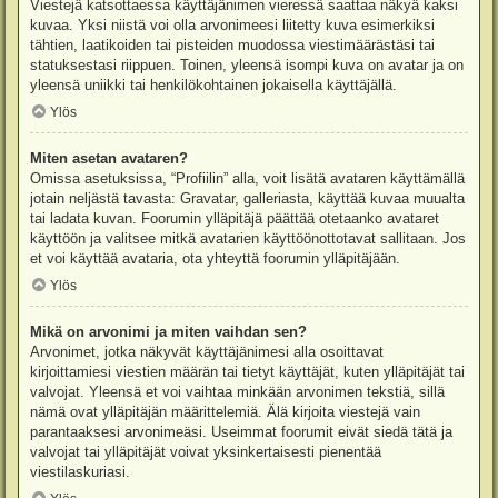
Viestejä katsottaessa käyttäjänimen vieressä saattaa näkyä kaksi
kuvaa. Yksi niistä voi olla arvonimeesi liitetty kuva esimerkiksi
tähtien, laatikoiden tai pisteiden muodossa viestimäärästäsi tai
statuksestasi riippuen. Toinen, yleensä isompi kuva on avatar ja on
yleensä uniikki tai henkilökohtainen jokaisella käyttäjällä.
Ylös
Miten asetan avataren?
Omissa asetuksissa, “Profiilin” alla, voit lisätä avataren käyttämällä
jotain neljästä tavasta: Gravatar, galleriasta, käyttää kuvaa muualta
tai ladata kuvan. Foorumin ylläpitäjä päättää otetaanko avataret
käyttöön ja valitsee mitkä avatarien käyttöönottotavat sallitaan. Jos
et voi käyttää avataria, ota yhteyttä foorumin ylläpitäjään.
Ylös
Mikä on arvonimi ja miten vaihdan sen?
Arvonimet, jotka näkyvät käyttäjänimesi alla osoittavat
kirjoittamiesi viestien määrän tai tietyt käyttäjät, kuten ylläpitäjät tai
valvojat. Yleensä et voi vaihtaa minkään arvonimen tekstiä, sillä
nämä ovat ylläpitäjän määrittelemiä. Älä kirjoita viestejä vain
parantaaksesi arvonimeäsi. Useimmat foorumit eivät siedä tätä ja
valvojat tai ylläpitäjät voivat yksinkertaisesti pienentää
viestilaskuriasi.