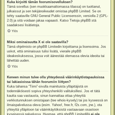
Kuka kirjoitti tämän foorumisovelluksen?
Tämä sovellus (sen muokkaamattomassa tilassa) on tuottanut,
julkaissut ja sen tekijänoikeudet omistaa
phpBB Limited
. Se on
tehty saataville GNU General Public Licensenssin, versiolla 2 (GPL-
2.0) ja sitä voidaan jakaa vapaasti. Katso
Tietoja phpBB:stä
saadaksesi lisätietoja.
Ylös
Miksi ominaisuutta X ei ole saatavilla?
Tämä ohjelmisto on phpBB Limitedin kirjoittama ja lisensoima. Jos
uskot, että ominaisuus tulisi lisätä, vieraile
phpBB
ideakeskuksessa
, jossa voit äänestää olemassa olevia ideoita tai
lähettää uuden.
Ylös
Keneen minun tulee olla yhteydessä väärinkäytöstapauksissa
tai lakiasioissa tähän foorumiin liittyen?
Kuka tahansa “Tiimi”-sivulla mainituista ylläpitäjistä on
todennäköisesti sopiva yhteyshenkilö valituksillesi. Jos et tätä
kautta saa vastausta, sinun kannattaa ottaa yhteyttä
verkkotunnuksen omistajaan (tee
whois-kysely
) tai jos kyseessä on
ilmaispalvelussa oleva (esim. Yahoo!, free.fr, f2s.com, jne.), ota
yhteyttä ylläpitoon tai väärinkäytöksistä vastaavaan osastoon
kyseisessä palvelussa. Huomaa, että phpBB Limitedillä
ei ole