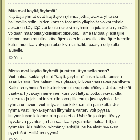
Mitä ovat käyttäjäryhmät?
Käyttäjäryhmät ovat käyttäjien ryhmiä, jotka jakavat yhteisön
hallittaviin osiin, joiden kanssa foorumin ylläpitäjät voivat toimia.
Jokainen käyttäjä voi kuulua useisiin ryhmiin ja jokaiselle ryhmälle
voidaan määritellä yksilölliset oikeudet. Tämä tarjoaa ylläpitäjille
helpon tavan muuttaa käyttäjien oikeuksia useille käyttäjille kerralla,
kuten muuttaa valvojien oikeuksia tai hallita pääsyä suljetulle
alueelle.
Ylös
Missä ovat käyttäjäryhmät ja miten liityn sellaiseen?
Voit nähdä kaikki ryhmät “Käyttäjäryhmät”-linkin kautta omissa
asetuksissa. Jos haluat liittyä yhteen, klikkaa vastaavaa painiketta.
Kaikissa ryhmissä ei kuitenkaan ole vapaata pääsyä. Jotkut ryhmät
vaativat hyväksynnän ennen kuin voit liittyä. Jotkut voivat olla
suljettuja ja joissakin voi olla jopa piilotettuja jäsenyyksiä. Jos
ryhmä on avoin, voit liittyä siihen klikkaamalla painiketta. Jos
ryhmä vaatii hyväksynnän liittymistä varten, voit pyytää
liittymislupaa klikkaamalla painiketta. Ryhmän johtajan täytyy
hyväksyä pyyntösi ja hän saattaa kysyä miksi haluat liittyä
ryhmään. Älä häiriköi ryhmän ylläpitäjiä jos he eivät hyväksy
pyyntöäsi. Heillä on syynsä.