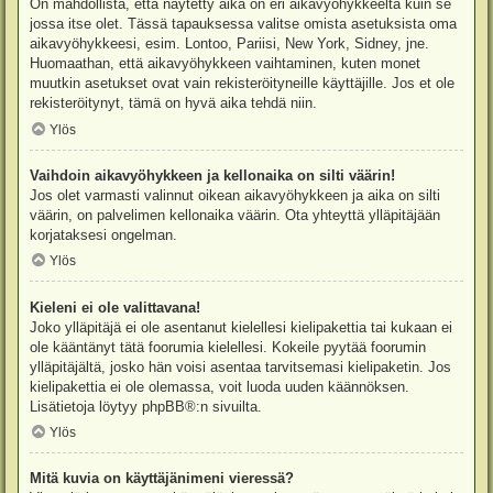
On mahdollista, että näytetty aika on eri aikavyöhykkeeltä kuin se
jossa itse olet. Tässä tapauksessa valitse omista asetuksista oma
aikavyöhykkeesi, esim. Lontoo, Pariisi, New York, Sidney, jne.
Huomaathan, että aikavyöhykkeen vaihtaminen, kuten monet
muutkin asetukset ovat vain rekisteröityneille käyttäjille. Jos et ole
rekisteröitynyt, tämä on hyvä aika tehdä niin.
Ylös
Vaihdoin aikavyöhykkeen ja kellonaika on silti väärin!
Jos olet varmasti valinnut oikean aikavyöhykkeen ja aika on silti
väärin, on palvelimen kellonaika väärin. Ota yhteyttä ylläpitäjään
korjataksesi ongelman.
Ylös
Kieleni ei ole valittavana!
Joko ylläpitäjä ei ole asentanut kielellesi kielipakettia tai kukaan ei
ole kääntänyt tätä foorumia kielellesi. Kokeile pyytää foorumin
ylläpitäjältä, josko hän voisi asentaa tarvitsemasi kielipaketin. Jos
kielipakettia ei ole olemassa, voit luoda uuden käännöksen.
Lisätietoja löytyy
phpBB
®:n sivuilta.
Ylös
Mitä kuvia on käyttäjänimeni vieressä?