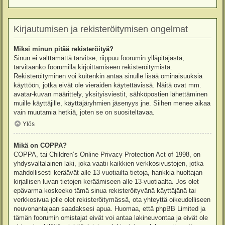
Kirjautumisen ja rekisteröitymisen ongelmat
Miksi minun pitää rekisteröityä?
Sinun ei välttämättä tarvitse, riippuu foorumin ylläpitäjästä,
tarvitaanko foorumilla kirjoittamiseen rekisteröitymistä.
Rekisteröityminen voi kuitenkin antaa sinulle lisää ominaisuuksia
käyttöön, jotka eivät ole vieraiden käytettävissä. Näitä ovat mm.
avatar-kuvan määrittely, yksityisviestit, sähköpostien lähettäminen
muille käyttäjille, käyttäjäryhmien jäsenyys jne. Siihen menee aikaa
vain muutamia hetkiä, joten se on suositeltavaa.
Ylös
Mikä on COPPA?
COPPA, tai Children’s Online Privacy Protection Act of 1998, on
yhdysvaltalainen laki, joka vaatii kaikkien verkkosivustojen, jotka
mahdollisesti keräävät alle 13-vuotiailta tietoja, hankkia huoltajan
kirjallisen luvan tietojen keräämiseen alle 13-vuotiaalta. Jos olet
epävarma koskeeko tämä sinua rekisteröityvänä käyttäjänä tai
verkkosivua jolle olet rekisteröitymässä, ota yhteyttä oikeudelliseen
neuvonantajaan saadaksesi apua. Huomaa, että phpBB Limited ja
tämän foorumin omistajat eivät voi antaa lakineuvontaa ja eivät ole