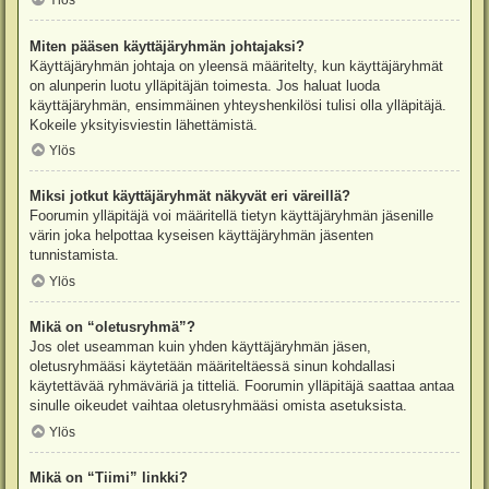
Ylös
Miten pääsen käyttäjäryhmän johtajaksi?
Käyttäjäryhmän johtaja on yleensä määritelty, kun käyttäjäryhmät
on alunperin luotu ylläpitäjän toimesta. Jos haluat luoda
käyttäjäryhmän, ensimmäinen yhteyshenkilösi tulisi olla ylläpitäjä.
Kokeile yksityisviestin lähettämistä.
Ylös
Miksi jotkut käyttäjäryhmät näkyvät eri väreillä?
Foorumin ylläpitäjä voi määritellä tietyn käyttäjäryhmän jäsenille
värin joka helpottaa kyseisen käyttäjäryhmän jäsenten
tunnistamista.
Ylös
Mikä on “oletusryhmä”?
Jos olet useamman kuin yhden käyttäjäryhmän jäsen,
oletusryhmääsi käytetään määriteltäessä sinun kohdallasi
käytettävää ryhmäväriä ja titteliä. Foorumin ylläpitäjä saattaa antaa
sinulle oikeudet vaihtaa oletusryhmääsi omista asetuksista.
Ylös
Mikä on “Tiimi” linkki?