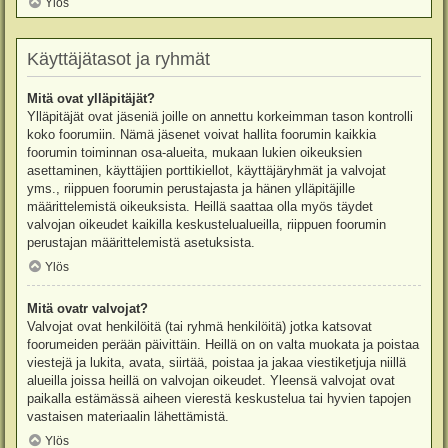
Ylös
Käyttäjätasot ja ryhmät
Mitä ovat ylläpitäjät?
Ylläpitäjät ovat jäseniä joille on annettu korkeimman tason kontrolli
koko foorumiin. Nämä jäsenet voivat hallita foorumin kaikkia
foorumin toiminnan osa-alueita, mukaan lukien oikeuksien
asettaminen, käyttäjien porttikiellot, käyttäjäryhmät ja valvojat
yms., riippuen foorumin perustajasta ja hänen ylläpitäjille
määrittelemistä oikeuksista. Heillä saattaa olla myös täydet
valvojan oikeudet kaikilla keskustelualueilla, riippuen foorumin
perustajan määrittelemistä asetuksista.
Ylös
Mitä ovatr valvojat?
Valvojat ovat henkilöitä (tai ryhmä henkilöitä) jotka katsovat
foorumeiden perään päivittäin. Heillä on on valta muokata ja poistaa
viestejä ja lukita, avata, siirtää, poistaa ja jakaa viestiketjuja niillä
alueilla joissa heillä on valvojan oikeudet. Yleensä valvojat ovat
paikalla estämässä aiheen vierestä keskustelua tai hyvien tapojen
vastaisen materiaalin lähettämistä.
Ylös