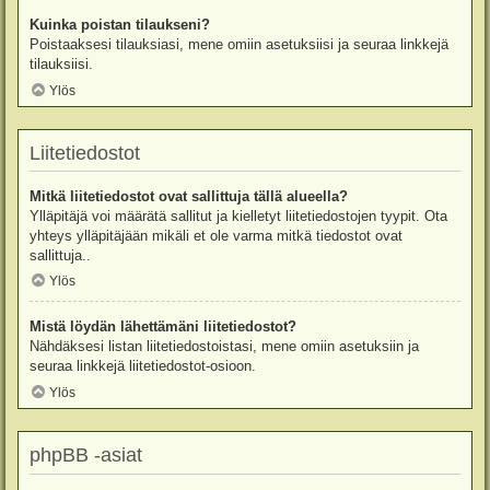
Kuinka poistan tilaukseni?
Poistaaksesi tilauksiasi, mene omiin asetuksiisi ja seuraa linkkejä
tilauksiisi.
Ylös
Liitetiedostot
Mitkä liitetiedostot ovat sallittuja tällä alueella?
Ylläpitäjä voi määrätä sallitut ja kielletyt liitetiedostojen tyypit. Ota
yhteys ylläpitäjään mikäli et ole varma mitkä tiedostot ovat
sallittuja..
Ylös
Mistä löydän lähettämäni liitetiedostot?
Nähdäksesi listan liitetiedostoistasi, mene omiin asetuksiin ja
seuraa linkkejä liitetiedostot-osioon.
Ylös
phpBB -asiat