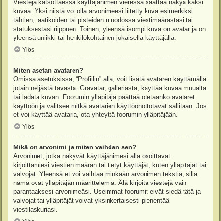
Viestejä katsottaessa käyttäjänimen vieressä saattaa näkyä kaksi
kuvaa. Yksi niistä voi olla arvonimeesi liitetty kuva esimerkiksi
tähtien, laatikoiden tai pisteiden muodossa viestimäärästäsi tai
statuksestasi riippuen. Toinen, yleensä isompi kuva on avatar ja on
yleensä uniikki tai henkilökohtainen jokaisella käyttäjällä.
Ylös
Miten asetan avataren?
Omissa asetuksissa, “Profiilin” alla, voit lisätä avataren käyttämällä
jotain neljästä tavasta: Gravatar, galleriasta, käyttää kuvaa muualta
tai ladata kuvan. Foorumin ylläpitäjä päättää otetaanko avataret
käyttöön ja valitsee mitkä avatarien käyttöönottotavat sallitaan. Jos
et voi käyttää avataria, ota yhteyttä foorumin ylläpitäjään.
Ylös
Mikä on arvonimi ja miten vaihdan sen?
Arvonimet, jotka näkyvät käyttäjänimesi alla osoittavat
kirjoittamiesi viestien määrän tai tietyt käyttäjät, kuten ylläpitäjät tai
valvojat. Yleensä et voi vaihtaa minkään arvonimen tekstiä, sillä
nämä ovat ylläpitäjän määrittelemiä. Älä kirjoita viestejä vain
parantaaksesi arvonimeäsi. Useimmat foorumit eivät siedä tätä ja
valvojat tai ylläpitäjät voivat yksinkertaisesti pienentää
viestilaskuriasi.