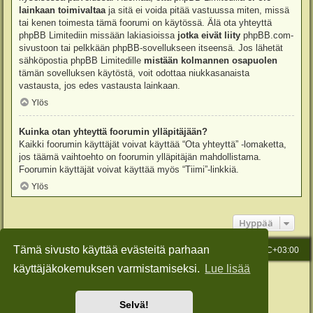
lainkaan toimivaltaa
ja sitä ei voida pitää vastuussa miten, missä
tai kenen toimesta tämä foorumi on käytössä. Älä ota yhteyttä
phpBB Limitediin missään lakiasioissa
jotka eivät liity
phpBB.com-
sivustoon tai pelkkään phpBB-sovellukseen itseensä. Jos lähetät
sähköpostia phpBB Limitedille
mistään kolmannen osapuolen
tämän sovelluksen käytöstä, voit odottaa niukkasanaista
vastausta, jos edes vastausta lainkaan.
Ylös
Kuinka otan yhteyttä foorumin ylläpitäjään?
Kaikki foorumin käyttäjät voivat käyttää “Ota yhteyttä” -lomaketta,
jos täämä vaihtoehto on foorumin ylläpitäjän mahdollistama.
Foorumin käyttäjät voivat käyttää myös “Tiimi”-linkkiä.
Ylös
Hyppää
Tämä sivusto käyttää evästeitä parhaan
Etusivu
Viesti Ylläpidolle
Kaikki ajat ovat
UTC+03:00
käyttäjäkokemuksen varmistamiseksi.
Lue lisää
Keskustelufoorumin ohjelmisto
phpBB
® Forum Software © phpBB Limited
Käännös: phpBB Suomi (lurttinen, harritapio, Pettis)
Style: Green-Style-Slim by Joyce&Luna
phpBB-Style-Design
Selvä!
Yksityisyys
|
Ehdot