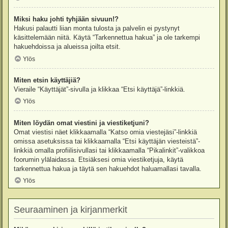
Miksi haku johti tyhjään sivuun!?
Hakusi palautti liian monta tulosta ja palvelin ei pystynyt
käsittelemään niitä. Käytä “Tarkennettua hakua” ja ole tarkempi
hakuehdoissa ja alueissa joilta etsit.
Ylös
Miten etsin käyttäjiä?
Vieraile “Käyttäjät”-sivulla ja klikkaa “Etsi käyttäjä”-linkkiä.
Ylös
Miten löydän omat viestini ja viestiketjuni?
Omat viestisi näet klikkaamalla “Katso omia viestejäsi”-linkkiä
omissa asetuksissa tai klikkaamalla “Etsi käyttäjän viesteistä”-
linkkiä omalla profiilisivullasi tai klikkaamalla “Pikalinkit”-valikkoa
foorumin ylälaidassa. Etsiäksesi omia viestiketjuja, käytä
tarkennettua hakua ja täytä sen hakuehdot haluamallasi tavalla.
Ylös
Seuraaminen ja kirjanmerkit