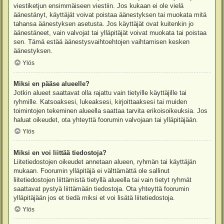
viestiketjun ensimmäiseen viestiin. Jos kukaan ei ole vielä
äänestänyt, käyttäjät voivat poistaa äänestyksen tai muokata mitä
tahansa äänestyksen asetusta. Jos käyttäjät ovat kuitenkin jo
äänestäneet, vain valvojat tai ylläpitäjät voivat muokata tai poistaa
sen. Tämä estää äänestysvaihtoehtojen vaihtamisen kesken
äänestyksen.
Ylös
Miksi en pääse alueelle?
Jotkin alueet saattavat olla rajattu vain tietyille käyttäjille tai
ryhmille. Katsoaksesi, lukeaksesi, kirjoittaaksesi tai muiden
toimintojen tekeminen alueella saattaa tarvita erikoisoikeuksia. Jos
haluat oikeudet, ota yhteyttä foorumin valvojaan tai ylläpitäjään.
Ylös
Miksi en voi liittää tiedostoja?
Liitetiedostojen oikeudet annetaan alueen, ryhmän tai käyttäjän
mukaan. Foorumin ylläpitäjä ei välttämättä ole sallinut
liitetiedostojen liittämistä tietyllä alueella tai vain tietyt ryhmät
saattavat pystyä liittämään tiedostoja. Ota yhteyttä foorumin
ylläpitäjään jos et tiedä miksi et voi lisätä liitetiedostoja.
Ylös