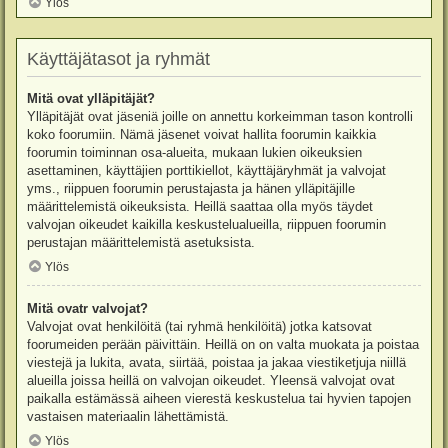
Ylös
Käyttäjätasot ja ryhmät
Mitä ovat ylläpitäjät?
Ylläpitäjät ovat jäseniä joille on annettu korkeimman tason kontrolli
koko foorumiin. Nämä jäsenet voivat hallita foorumin kaikkia
foorumin toiminnan osa-alueita, mukaan lukien oikeuksien
asettaminen, käyttäjien porttikiellot, käyttäjäryhmät ja valvojat
yms., riippuen foorumin perustajasta ja hänen ylläpitäjille
määrittelemistä oikeuksista. Heillä saattaa olla myös täydet
valvojan oikeudet kaikilla keskustelualueilla, riippuen foorumin
perustajan määrittelemistä asetuksista.
Ylös
Mitä ovatr valvojat?
Valvojat ovat henkilöitä (tai ryhmä henkilöitä) jotka katsovat
foorumeiden perään päivittäin. Heillä on on valta muokata ja poistaa
viestejä ja lukita, avata, siirtää, poistaa ja jakaa viestiketjuja niillä
alueilla joissa heillä on valvojan oikeudet. Yleensä valvojat ovat
paikalla estämässä aiheen vierestä keskustelua tai hyvien tapojen
vastaisen materiaalin lähettämistä.
Ylös