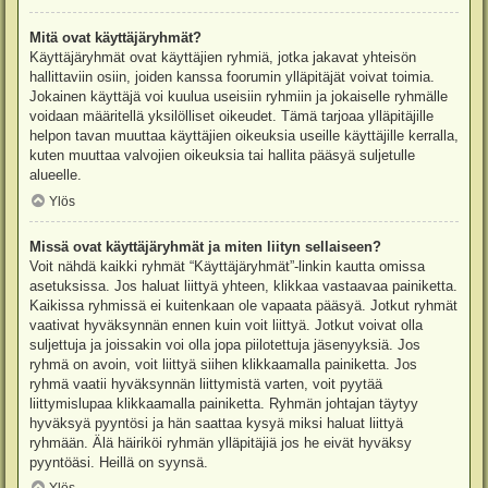
Mitä ovat käyttäjäryhmät?
Käyttäjäryhmät ovat käyttäjien ryhmiä, jotka jakavat yhteisön
hallittaviin osiin, joiden kanssa foorumin ylläpitäjät voivat toimia.
Jokainen käyttäjä voi kuulua useisiin ryhmiin ja jokaiselle ryhmälle
voidaan määritellä yksilölliset oikeudet. Tämä tarjoaa ylläpitäjille
helpon tavan muuttaa käyttäjien oikeuksia useille käyttäjille kerralla,
kuten muuttaa valvojien oikeuksia tai hallita pääsyä suljetulle
alueelle.
Ylös
Missä ovat käyttäjäryhmät ja miten liityn sellaiseen?
Voit nähdä kaikki ryhmät “Käyttäjäryhmät”-linkin kautta omissa
asetuksissa. Jos haluat liittyä yhteen, klikkaa vastaavaa painiketta.
Kaikissa ryhmissä ei kuitenkaan ole vapaata pääsyä. Jotkut ryhmät
vaativat hyväksynnän ennen kuin voit liittyä. Jotkut voivat olla
suljettuja ja joissakin voi olla jopa piilotettuja jäsenyyksiä. Jos
ryhmä on avoin, voit liittyä siihen klikkaamalla painiketta. Jos
ryhmä vaatii hyväksynnän liittymistä varten, voit pyytää
liittymislupaa klikkaamalla painiketta. Ryhmän johtajan täytyy
hyväksyä pyyntösi ja hän saattaa kysyä miksi haluat liittyä
ryhmään. Älä häiriköi ryhmän ylläpitäjiä jos he eivät hyväksy
pyyntöäsi. Heillä on syynsä.