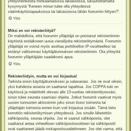
yhteyshenkilöitä minkäänlaisissa lakiasioissa, lukuunottamatta
kysymystä “Keneen minun tulee olla yhteydessä
väärinkäytöstapauksissa tai lakiasioissa tähän foorumiin liittyen?”.
Ylös
Miksi en voi rekisteröityä?
On mahdollista, että foorumin ylläpitäjä on poistanut rekisteröinnin
käytöstä estääkseen uusia vierailijoita rekisteröitymästä. Foorumin
ylläpitäjä on voinut myös asettaa porttikiellon IP-osoitteellesi tai
estänyt valitsemasi käyttäjätunnuksen rekisteröinnin. Ota yhteyttä
foorumin ylläpitäjään saadaksesi apua.
Ylös
Rekisteröidyin, mutta en voi kirjautua!
Tarkista ensin käyttäjätunnuksesi ja salasanasi. Jos ne ovat oikein,
yksi kahdesta asiasta on saattanut tapahtua. Jos COPPA-tuki on
käytössä ja määrittelit olevasi alle 13-vuotias rekisteröityessäsi,
sinun tulee seurata saamiasi ohjeita. Jotkut foorumit vaativat myös
uusien tunnusten aktivoinnin joko sinun itsesi toimesta tai
ylläpitäjän toimesta ennen kuin voit kirjautua sisään. Tämä tieto
kerrottiin rekisteröitymisen yhteydessä. Jos sinulle lähetettiin
sähköpostia, seuraa ohjeita. Jos et saanut sähköpostia, olet
saattanut antaa virheellisen sähköpostiosoitteen tai sähköpostit
ovat saattaneet jäädä roskapostisuodattimeen. Jos olet varma, että