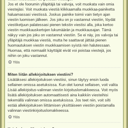
Jos et ole foorumin ylläpitäjä tai valvoja, voit muokata vain omia
viestejäsi. Voit muokata viestiä klikkaamalla muokkaa-painiketta
haluamassasi viestissä. Joskus painike toimii vain tietyn ajan
viestin luomisen jälkeen. Jos joku on jo vastannut viestiin, löydät
viestiketjuun palatessasi pienen tekstin viestisi alla, joka kertoo
viestin muokkauskertojen lukumäärän ja muokkausajan. Tämä
näkyy vain jos joku on vastannut viestiin. Se ei näy, jos valvoja tai
ylläpitäjä muokkaa viestiä, mutta he saattavat jättää pienen
huomautuksen viestin muokkaamisen syistä niin halutessaan.
Huomaa, että normaalit käyttäjät eivät voi poistaa viestejä, jos
niihin on joku vastannut.
Ylös
Miten liitän allekirjoituksen viestiini?
Lisätäksesi allekirjoituksen viestiisi, sinun täytyy ensin luoda
sellainen omissa asetuksissa. Kun olet luonut sellaisen, voit valita
Lisää allekirjoitus
-valinnan viestin kirjoituslomakkeessa. Voit myös
lisätä allekirjoituksen automaattisesti aina kaikkiin viesteihisi
tekemällä valinnan omissa asetuksissa. Jos teet niin, voit silti
estää allekirjoituksen liittämisen yksittäiseen viestiin poistamalla
valinnan viestinkirjoituslomakkeessa.
Ylös