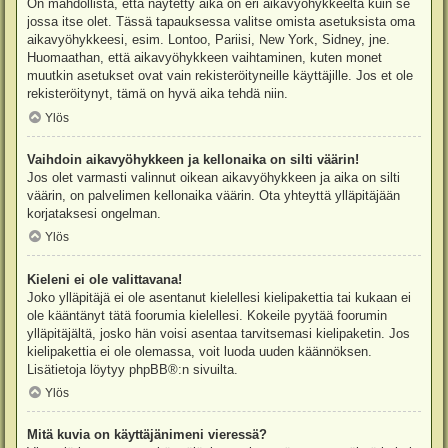
On mahdollista, että näytetty aika on eri aikavyöhykkeeltä kuin se
jossa itse olet. Tässä tapauksessa valitse omista asetuksista oma
aikavyöhykkeesi, esim. Lontoo, Pariisi, New York, Sidney, jne.
Huomaathan, että aikavyöhykkeen vaihtaminen, kuten monet
muutkin asetukset ovat vain rekisteröityneille käyttäjille. Jos et ole
rekisteröitynyt, tämä on hyvä aika tehdä niin.
Ylös
Vaihdoin aikavyöhykkeen ja kellonaika on silti väärin!
Jos olet varmasti valinnut oikean aikavyöhykkeen ja aika on silti
väärin, on palvelimen kellonaika väärin. Ota yhteyttä ylläpitäjään
korjataksesi ongelman.
Ylös
Kieleni ei ole valittavana!
Joko ylläpitäjä ei ole asentanut kielellesi kielipakettia tai kukaan ei
ole kääntänyt tätä foorumia kielellesi. Kokeile pyytää foorumin
ylläpitäjältä, josko hän voisi asentaa tarvitsemasi kielipaketin. Jos
kielipakettia ei ole olemassa, voit luoda uuden käännöksen.
Lisätietoja löytyy
phpBB
®:n sivuilta.
Ylös
Mitä kuvia on käyttäjänimeni vieressä?