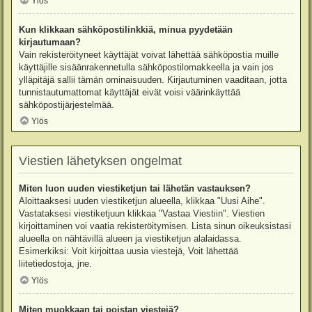
Ylös
Kun klikkaan sähköpostilinkkiä, minua pyydetään
kirjautumaan?
Vain rekisteröityneet käyttäjät voivat lähettää sähköpostia muille
käyttäjille sisäänrakennetulla sähköpostilomakkeella ja vain jos
ylläpitäjä sallii tämän ominaisuuden. Kirjautuminen vaaditaan, jotta
tunnistautumattomat käyttäjät eivät voisi väärinkäyttää
sähköpostijärjestelmää.
Ylös
Viestien lähetyksen ongelmat
Miten luon uuden viestiketjun tai lähetän vastauksen?
Aloittaaksesi uuden viestiketjun alueella, klikkaa "Uusi Aihe".
Vastataksesi viestiketjuun klikkaa "Vastaa Viestiin". Viestien
kirjoittaminen voi vaatia rekisteröitymisen. Lista sinun oikeuksistasi
alueella on nähtävillä alueen ja viestiketjun alalaidassa.
Esimerkiksi: Voit kirjoittaa uusia viestejä, Voit lähettää
liitetiedostoja, jne.
Ylös
Miten muokkaan tai poistan viestejä?