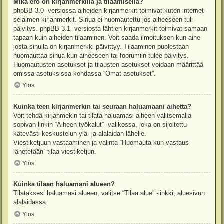
Mikä ero on kirjanmerkillä ja tilaamisella?
phpBB 3.0 -versiossa aiheiden kirjanmerkit toimivat kuten internet-
selaimen kirjanmerkit. Sinua ei huomautettu jos aiheeseen tuli
päivitys. phpBB 3.1 -versiosta lähtien kirjanmerkit toimivat samaan
tapaan kuin aiheiden tilaaminen. Voit saada ilmoituksen kun aihe
josta sinulla on kirjanmerkki päivittyy. Tilaaminen puolestaan
huomauttaa sinua kun aiheeseen tai foorumiin tulee päivitys.
Huomautusten asetukset ja tilausten asetukset voidaan määrittää
omissa asetuksissa kohdassa “Omat asetukset”.
Ylös
Kuinka teen kirjanmerkin tai seuraan haluamaani aihetta?
Voit tehdä kirjanmekin tai tilata haluamasi aiheen valitsemalla
sopivan linkin “Aiheen työkalut” -valikossa, joka on sijoitettu
kätevästi keskustelun ylä- ja alalaidan lähelle.
Viestiketjuun vastaaminen ja valinta “Huomauta kun vastaus
lähetetään” tilaa viestiketjun.
Ylös
Kuinka tilaan haluamani alueen?
Tilataksesi haluamasi alueen, valitse “Tilaa alue” -linkki, aluesivun
alalaidassa.
Ylös