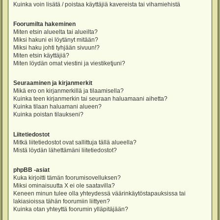
Kuinka voin lisätä / poistaa käyttäjiä kavereista tai vihamiehistä
Foorumilta hakeminen
Miten etsin alueelta tai alueilta?
Miksi hakuni ei löytänyt mitään?
Miksi haku johti tyhjään sivuun!?
Miten etsin käyttäjiä?
Miten löydän omat viestini ja viestiketjuni?
Seuraaminen ja kirjanmerkit
Mikä ero on kirjanmerkillä ja tilaamisella?
Kuinka teen kirjanmerkin tai seuraan haluamaani aihetta?
Kuinka tilaan haluamani alueen?
Kuinka poistan tilaukseni?
Liitetiedostot
Mitkä liitetiedostot ovat sallittuja tällä alueella?
Mistä löydän lähettämäni liitetiedostot?
phpBB -asiat
Kuka kirjoitti tämän foorumisovelluksen?
Miksi ominaisuutta X ei ole saatavilla?
Keneen minun tulee olla yhteydessä väärinkäytöstapauksissa tai
lakiasioissa tähän foorumiin liittyen?
Kuinka otan yhteyttä foorumin ylläpitäjään?