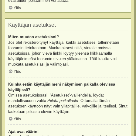
evästeiden poistaminen voi auttaa.
Ylös
Käyttäjän asetukset
Miten muutan asetuksiani?
Jos olet rekisteröitynyt käyttäjä, kaikki asetuksesi tallennetaan
foorumin tietokantaan. Muokataksesi niitä, vieraile omissa
asetuksissa, johon vievä linkki löytyy yleensä klikkaamalla
käyttäjänimeäsi foorumin sivujen ylälaidassa. Tätä kautta voit
muokata asetuksiasi ja valintojasi.
Ylös
Kuinka estän käyttäjänimeni näkymisen paikalla olevissa
käyttäjissä?
Omissa asetuksissasi, “Asetukset”-välilehdellä, löydät
mahdollisuuden valita
Piilota paikallaolo
. Ottamalla tämän
asetuksen käyttöön näyt vain ylläpitäjille, valvojille ja itsellesi. Sinut
lasketaan piilossa oleviin käyttäjiin.
Ylös
Ajat ovat väärin!