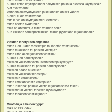
Miten muutan asetuksiani?
Kuinka estän käyttäjänimeni näkymisen paikalla olevissa käyttäjissä?
Ajat ovat väärin!
Vaihdoin aikavyöhykkeen ja kellonaika on silti väärin!
Kieleni ei ole valittavana!
Mitä kuvia on käyttäjänimeni vieressä?
Miten asetan avataren?
Mikä on arvonimi ja miten vaihdan sen?
Kun klikkaan sähköpostilinkkiä, minua pyydetään kirjautumaan?
Viestien lähetyksen ongelmat
Miten luon uuden viestiketjun tai lähetän vastauksen?
Miten muokkaan tai poistan viestejä?
Miten liitän allekirjoituksen viestiini?
Kuinka luon äänestyksen?
Miksi en voi lisätä vastausvaihtoehtoja kyselyyn?
Kuinka muokkaan tai poistan äänestyksen?
Miksi en pääse alueelle?
Miksi en voi liittää tiedostoja?
Miksi sain varoituksen?
Miten ilmoitan viestin valvojalle?
Mitä “Tallenna”-painike viestin kirjoittamisessa tekee?
Miksi minun viestini tarvitsee hyväksynnän?
Miten tönäisen viestiketjuani?
Muotoilu ja aiheiden tyypit
Mikä on BBCode?