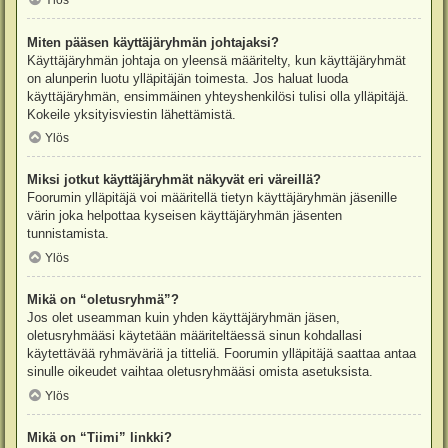
Ylös
Miten pääsen käyttäjäryhmän johtajaksi?
Käyttäjäryhmän johtaja on yleensä määritelty, kun käyttäjäryhmät
on alunperin luotu ylläpitäjän toimesta. Jos haluat luoda
käyttäjäryhmän, ensimmäinen yhteyshenkilösi tulisi olla ylläpitäjä.
Kokeile yksityisviestin lähettämistä.
Ylös
Miksi jotkut käyttäjäryhmät näkyvät eri väreillä?
Foorumin ylläpitäjä voi määritellä tietyn käyttäjäryhmän jäsenille
värin joka helpottaa kyseisen käyttäjäryhmän jäsenten
tunnistamista.
Ylös
Mikä on “oletusryhmä”?
Jos olet useamman kuin yhden käyttäjäryhmän jäsen,
oletusryhmääsi käytetään määriteltäessä sinun kohdallasi
käytettävää ryhmäväriä ja titteliä. Foorumin ylläpitäjä saattaa antaa
sinulle oikeudet vaihtaa oletusryhmääsi omista asetuksista.
Ylös
Mikä on “Tiimi” linkki?