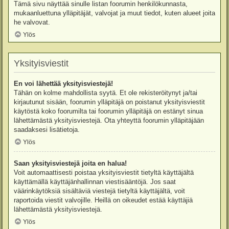
Tämä sivu näyttää sinulle listan foorumin henkilökunnasta,
mukaanluettuna ylläpitäjät, valvojat ja muut tiedot, kuten alueet joita
he valvovat.
Ylös
Yksityisviestit
En voi lähettää yksityisviestejä!
Tähän on kolme mahdollista syytä. Et ole rekisteröitynyt ja/tai
kirjautunut sisään, foorumin ylläpitäjä on poistanut yksityisviestit
käytöstä koko foorumilta tai foorumin ylläpitäjä on estänyt sinua
lähettämästä yksityisviestejä. Ota yhteyttä foorumin ylläpitäjään
saadaksesi lisätietoja.
Ylös
Saan yksityisviestejä joita en halua!
Voit automaattisesti poistaa yksityisviestit tietyltä käyttäjältä
käyttämällä käyttäjänhallinnan viestisääntöjä. Jos saat
väärinkäytöksiä sisältäviä viestejä tietyltä käyttäjältä, voit
raportoida viestit valvojille. Heillä on oikeudet estää käyttäjiä
lähettämästä yksityisviestejä.
Ylös