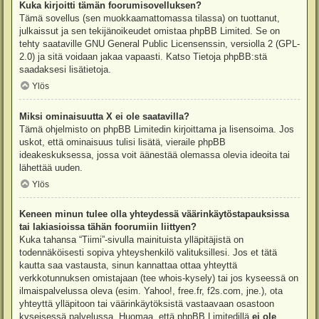
Kuka kirjoitti tämän foorumisovelluksen?
Tämä sovellus (sen muokkaamattomassa tilassa) on tuottanut,
julkaissut ja sen tekijänoikeudet omistaa
phpBB Limited
. Se on
tehty saataville GNU General Public Licensenssin, versiolla 2 (GPL-
2.0) ja sitä voidaan jakaa vapaasti. Katso
Tietoja phpBB:stä
saadaksesi lisätietoja.
Ylös
Miksi ominaisuutta X ei ole saatavilla?
Tämä ohjelmisto on phpBB Limitedin kirjoittama ja lisensoima. Jos
uskot, että ominaisuus tulisi lisätä, vieraile
phpBB
ideakeskuksessa
, jossa voit äänestää olemassa olevia ideoita tai
lähettää uuden.
Ylös
Keneen minun tulee olla yhteydessä väärinkäytöstapauksissa
tai lakiasioissa tähän foorumiin liittyen?
Kuka tahansa “Tiimi”-sivulla mainituista ylläpitäjistä on
todennäköisesti sopiva yhteyshenkilö valituksillesi. Jos et tätä
kautta saa vastausta, sinun kannattaa ottaa yhteyttä
verkkotunnuksen omistajaan (tee
whois-kysely
) tai jos kyseessä on
ilmaispalvelussa oleva (esim. Yahoo!, free.fr, f2s.com, jne.), ota
yhteyttä ylläpitoon tai väärinkäytöksistä vastaavaan osastoon
kyseisessä palvelussa. Huomaa, että phpBB Limitedillä
ei ole