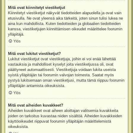
Mitä ovat kiinnitetyt viestiketjut
Kiinnitetyt viestiketjut näkyvät tiedotteiden alapuolella ja ovat vain
etusivulla. Ne ovat yleensä aika tärkeitä, joten sinun tulisi lukea ne
aina kun mahdollista. Kuten tiedotteiden ja globaalien tiedotteiden
kanssa, viestiketjujen kiinnittämisen oikeudet määrittelee foorumin
ylläpitäjä.
Ylös
Mitä ovat lukitut viestiketjut?
Lukitut viestiketjut ovat viestiketjuja, joihin ei voi enää lähettää
vastauksia ja mahdolliset kyselyt joita viestiketjussa oli, ovat
päättyneet automaattisesti. Viestiketjuja voidaan lukita useista
syistä ylläpitäjän tai foorumin valvojan toimesta. Saatat myös
pystyä lukitsemaan oman viestiketjusi, mutta tämä riippuu foorumin
ylläpitäjän antamista oikeuksista.
Ylös
Mitä ovat aiheiden kuvakkeet?
Aiheiden kuvakkeet ovat aiheen aloittajan valitsemia kuvakkeita
joiden on tarkoitus kuvastaa niiden sisältöä. Aiheiden kuvakkeiden
käyttöoikeudet riippuvat foorumin ylläpitäjän määrittelemistä
oikeuksista.