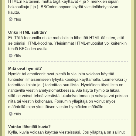
HTML:n kaltainen, mutta tagit käyttävät < ja > merkkien sijaan
hakasulkuja [ ja ]. BBCoden oppaan löydät viestinlähetyssivun
kautta.
Ylös
Onko HTML sallittu?
Ei. Tällä foorumilla ei ole mahdollista lähettää HTML:ää siten, että
se toimisi HTML-koodina. Yleisimmät HTML-muotoilut voi kuitenkin
tehdä BBCoden avulla.
Ylös
Mitä ovat hymiöt?
Hymiöt tai emoticonit ovat pieniä kuvia joita voidaan käyttää
tunteiden ilmaisemiseen lyhyitä koodeja käyttämällä. Esimerkiksi :)
tarkoittaa iloista ja :( tarkoittaa surullista. Hymiöiden täysi lista on
nähtävillä viestinlähetyslomakkeessa. Älä käytä hymiöitä liikaa,
sillä ne voivat tehdä viestistä lukukelvottoman ja valvoja voi poistaa
niitä tai viestin kokonaan. Foorumin ylläpitäjä on voinut myös
määritellä rajan yksittäisen viestin hymiöiden määrälle.
Ylös
Voinko lähettää kuvia?
Kyllä, kuvia voidaan käyttää viesteissäsi. Jos ylläpitäjä on sallinut