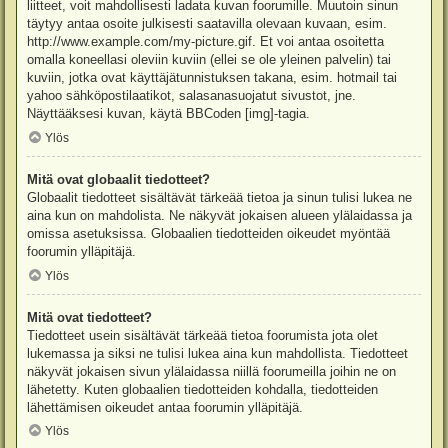
liitteet, voit mahdollisesti ladata kuvan foorumille. Muutoin sinun
täytyy antaa osoite julkisesti saatavilla olevaan kuvaan, esim.
http://www.example.com/my-picture.gif. Et voi antaa osoitetta
omalla koneellasi oleviin kuviin (ellei se ole yleinen palvelin) tai
kuviin, jotka ovat käyttäjätunnistuksen takana, esim. hotmail tai
yahoo sähköpostilaatikot, salasanasuojatut sivustot, jne.
Näyttääksesi kuvan, käytä BBCoden [img]-tagia.
Ylös
Mitä ovat globaalit tiedotteet?
Globaalit tiedotteet sisältävät tärkeää tietoa ja sinun tulisi lukea ne
aina kun on mahdolista. Ne näkyvät jokaisen alueen ylälaidassa ja
omissa asetuksissa. Globaalien tiedotteiden oikeudet myöntää
foorumin ylläpitäjä.
Ylös
Mitä ovat tiedotteet?
Tiedotteet usein sisältävät tärkeää tietoa foorumista jota olet
lukemassa ja siksi ne tulisi lukea aina kun mahdollista. Tiedotteet
näkyvät jokaisen sivun ylälaidassa niillä foorumeilla joihin ne on
lähetetty. Kuten globaalien tiedotteiden kohdalla, tiedotteiden
lähettämisen oikeudet antaa foorumin ylläpitäjä.
Ylös