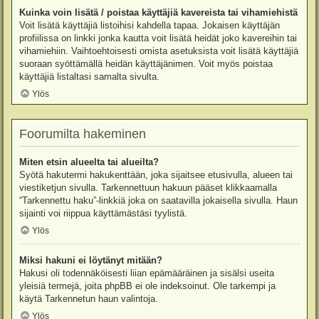
Kuinka voin lisätä / poistaa käyttäjiä kavereista tai vihamiehistä
Voit lisätä käyttäjiä listoihisi kahdella tapaa. Jokaisen käyttäjän
profiilissa on linkki jonka kautta voit lisätä heidät joko kavereihin tai
vihamiehiin. Vaihtoehtoisesti omista asetuksista voit lisätä käyttäjiä
suoraan syöttämällä heidän käyttäjänimen. Voit myös poistaa
käyttäjiä listaltasi samalta sivulta.
Ylös
Foorumilta hakeminen
Miten etsin alueelta tai alueilta?
Syötä hakutermi hakukenttään, joka sijaitsee etusivulla, alueen tai
viestiketjun sivulla. Tarkennettuun hakuun pääset klikkaamalla
“Tarkennettu haku”-linkkiä joka on saatavilla jokaisella sivulla. Haun
sijainti voi riippua käyttämästäsi tyylistä.
Ylös
Miksi hakuni ei löytänyt mitään?
Hakusi oli todennäköisesti liian epämääräinen ja sisälsi useita
yleisiä termejä, joita phpBB ei ole indeksoinut. Ole tarkempi ja
käytä Tarkennetun haun valintoja.
Ylös