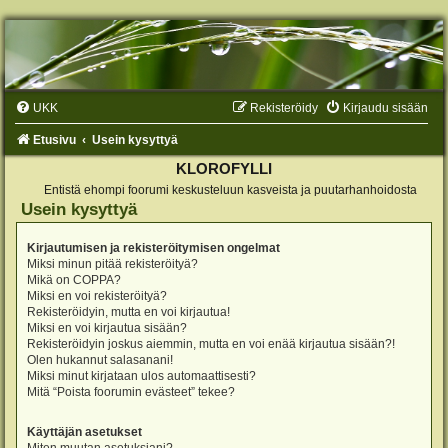
UKK
Rekisteröidy
Kirjaudu sisään
Etusivu
Usein kysyttyä
KLOROFYLLI
Entistä ehompi foorumi keskusteluun kasveista ja puutarhanhoidosta
Usein kysyttyä
Kirjautumisen ja rekisteröitymisen ongelmat
Miksi minun pitää rekisteröityä?
Mikä on COPPA?
Miksi en voi rekisteröityä?
Rekisteröidyin, mutta en voi kirjautua!
Miksi en voi kirjautua sisään?
Rekisteröidyin joskus aiemmin, mutta en voi enää kirjautua sisään?!
Olen hukannut salasanani!
Miksi minut kirjataan ulos automaattisesti?
Mitä “Poista foorumin evästeet” tekee?
Käyttäjän asetukset