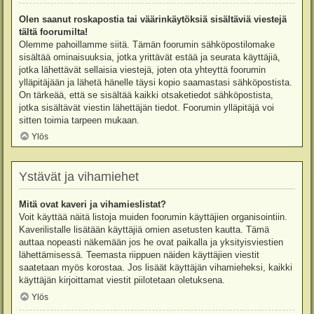
Olen saanut roskapostia tai väärinkäytöksiä sisältäviä viestejä
tältä foorumilta!
Olemme pahoillamme siitä. Tämän foorumin sähköpostilomake
sisältää ominaisuuksia, jotka yrittävät estää ja seurata käyttäjiä,
jotka lähettävät sellaisia viestejä, joten ota yhteyttä foorumin
ylläpitäjään ja lähetä hänelle täysi kopio saamastasi sähköpostista.
On tärkeää, että se sisältää kaikki otsaketiedot sähköpostista,
jotka sisältävät viestin lähettäjän tiedot. Foorumin ylläpitäjä voi
sitten toimia tarpeen mukaan.
Ylös
Ystävät ja vihamiehet
Mitä ovat kaveri ja vihamieslistat?
Voit käyttää näitä listoja muiden foorumin käyttäjien organisointiin.
Kaverilistalle lisätään käyttäjiä omien asetusten kautta. Tämä
auttaa nopeasti näkemään jos he ovat paikalla ja yksityisviestien
lähettämisessä. Teemasta riippuen näiden käyttäjien viestit
saatetaan myös korostaa. Jos lisäät käyttäjän vihamieheksi, kaikki
käyttäjän kirjoittamat viestit piilotetaan oletuksena.
Ylös