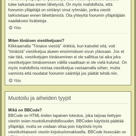
tulee tarkastaa ennen lähetystä. On myös mahdollista, että
foorumin ylläpitäjä on siirtänyt sinut ryhmään, jonka viestit
tarkistetaan ennen lähettämistä. Ota yhteyttä foorumin ylläpitäjään
saadaksesi lisätietoja.
Ylös
Miten tönäisen viestiketjuani?
Klikkaamalla “Tönaise viestiä” -linkkiä, kun katselet sitä, voit
“tönäistä” viestiketjua alueen ensimmäisen sivun yläosaan. Jos et
näe tätä, viestiketjujen tönäiseminen ei ole sallittua tai aika joka
viestiketjujen tönäisemisen välillä vaaditaan ei ole vielä kulunut. On
myös mahdollista nostaa viestiketjua vastaamalla siihen, mutta
varmista että noudatat foorumin sääntöjä jos päätät tehdä niin.
Ylös
Muotoilu ja aiheiden tyypit
Mikä on BBCode?
BBCode on HTML-kielen tapainen toteutus, joka tarjoaa tiettyjen
viestin osien muotoilumahdollisuuden. BBCoden käytöstä päättää
ylläpitäjä, mutta se voidaan ottaa pois käytöstä myös
viestikohtaisesti viestin kirjoituslomakkeella. BBCode itsessään on