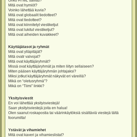
Onko HTML sallittu?
Mitä ovat hymiöt?
Voinko lähettää kuvia?
Mitä ovat globaalit tiedotteet?
Mitä ovat tiedotteet?
Mitä ovat kiinnitetyt viestiketjut
Mitä ovat lukitut viestiketjut?
Mitä ovat aiheiden kuvakkeet?
Käyttäjätasot ja ryhmät
Mitä ovat ylläpitäjät?
Mitä ovatr valvojat?
Mitä ovat käyttäjäryhmät?
Missä ovat käyttäjäryhmät ja miten liityn sellaiseen?
Miten pääsen käyttäjäryhmän johtajaksi?
Miksi jotkut käyttäjäryhmät näkyvät eri väreillä?
Mikä on “oletusryhmä”?
Mikä on “Tiimi” linkki?
Yksityisviestit
En voi lähettää yksityisviestejä!
Saan yksityisviestejä joita en halua!
Olen saanut roskapostia tai väärinkäytöksiä sisältäviä viestejä tältä
foorumilta!
Ystävät ja vihamiehet
Mitä ovat kaveri ja vihamieslistat?