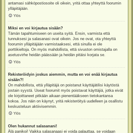
antamasi sähköpostiosoite oli oikein, yritä ottaa yhteyttä foorumin
ylläpitäjään.
Ylös
Miksi en voi kirjautua sisään?
Tämän tapahtumiseen on useita syitä. Ensin, varmista että
tunnuksesi ja salasanasi ovat oikein. Jos ne ovat, ota yhteyttä
foorumin ylläpitäjään varmistaaksesi, että sinulla ei ole
porttikieltoja. On myös mahdollista, että sivuston omistajalla on
asetusvirhe heidän päässään ja heidän pitäisi korjata se.
Ylös
Rekisteröidyin joskus aiemmin, mutta en voi enää kirjautua
sisään?!
On mahdollista, että ylläpitäjä on poistanut käyttäjätilisi käytöstä
jostain syystä. Useat foorumit myös poistavat käyttäjiä, jotka eivät
ole kirjoittaneet pitkään aikaan pienentääkseen tietokantansa
kokoa. Jos näin on käynyt, yritä rekisteröityä uudelleen ja osallistu
keskusteluun aktiivisemmin.
Ylös
Olen hukannut salasanani!
Älä panikoi! Vaikka salasanaasi ei voida palauttaa, se voidaan