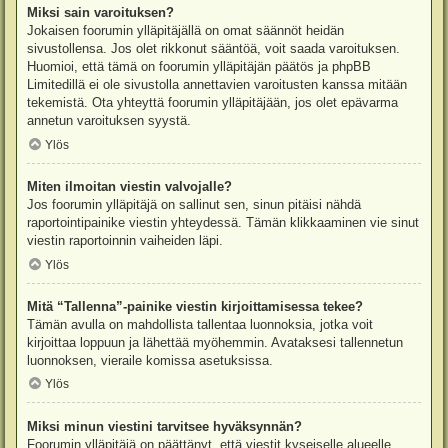
Miksi sain varoituksen?
Jokaisen foorumin ylläpitäjällä on omat säännöt heidän
sivustollensa. Jos olet rikkonut sääntöä, voit saada varoituksen.
Huomioi, että tämä on foorumin ylläpitäjän päätös ja phpBB
Limitedillä ei ole sivustolla annettavien varoitusten kanssa mitään
tekemistä. Ota yhteyttä foorumin ylläpitäjään, jos olet epävarma
annetun varoituksen syystä.
Ylös
Miten ilmoitan viestin valvojalle?
Jos foorumin ylläpitäjä on sallinut sen, sinun pitäisi nähdä
raportointipainike viestin yhteydessä. Tämän klikkaaminen vie sinut
viestin raportoinnin vaiheiden läpi.
Ylös
Mitä “Tallenna”-painike viestin kirjoittamisessa tekee?
Tämän avulla on mahdollista tallentaa luonnoksia, jotka voit
kirjoittaa loppuun ja lähettää myöhemmin. Avataksesi tallennetun
luonnoksen, vieraile komissa asetuksissa.
Ylös
Miksi minun viestini tarvitsee hyväksynnän?
Foorumin ylläpitäjä on päättänyt, että viestit kyseiselle alueelle