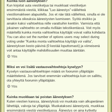
Kuinka luon äänestyksen?
Kun kirjoitat uuta viestiketjua tai muokkaat viestiketjun
ensimmäistä viestiä, klikkaa "Luo äänestys"-välilehteä
viestilomakkeen alapuolella. Jos et näe tätä välilehteä, sinulla ei ole
tarvittavia oikeuksia äänestysten luomiseen. Syötä otsikko ja
ainakin kaksi vaihtoehtoa niille varattuihin kenttiin. Varmista että
jokainen vaihtoehto on omalla rivillään tekstikentässä. Voit myös
määritellä kuinka monta vaihtoehtoa käyttäjät voivat valita kohdasta
You can also set the number of options users may select during
voting under “Kuinka monta vaihtoehtoa käyttäjä voi valita”,
äänestyksen kesto päivinä (0 kestää loputtomasti) ja viimeisenä
voit antaa käyttäjille mahdollisuuden muuttaa ääntään.
Ylös
Miksi en voi lisätä vastausvaihtoehtoja kyselyyn?
Kyselyn vastausvaihtoehtojen määrä on foorumin ylläpitäjän
määrittelemä. Jos tarvitset enemmän vaihtoehtoja kuin on sallittu,
ota yhteyttä foorumin ylläpitäjään.
Ylös
Kuinka muokkaan tai poistan äänestyksen?
Kuten viestien kanssa, äänestyksiä voi muokata vain alkuperäinen
lähettäjä, valvoja tai ylläpitäjä. Muokataksesi äänestystä, muokkaa
ensimmäistä viestiä viestiketjussa. Äänestys on aina kytketty