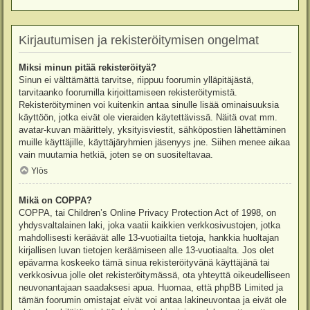
Kirjautumisen ja rekisteröitymisen ongelmat
Miksi minun pitää rekisteröityä?
Sinun ei välttämättä tarvitse, riippuu foorumin ylläpitäjästä,
tarvitaanko foorumilla kirjoittamiseen rekisteröitymistä.
Rekisteröityminen voi kuitenkin antaa sinulle lisää ominaisuuksia
käyttöön, jotka eivät ole vieraiden käytettävissä. Näitä ovat mm.
avatar-kuvan määrittely, yksityisviestit, sähköpostien lähettäminen
muille käyttäjille, käyttäjäryhmien jäsenyys jne. Siihen menee aikaa
vain muutamia hetkiä, joten se on suositeltavaa.
Ylös
Mikä on COPPA?
COPPA, tai Children’s Online Privacy Protection Act of 1998, on
yhdysvaltalainen laki, joka vaatii kaikkien verkkosivustojen, jotka
mahdollisesti keräävät alle 13-vuotiailta tietoja, hankkia huoltajan
kirjallisen luvan tietojen keräämiseen alle 13-vuotiaalta. Jos olet
epävarma koskeeko tämä sinua rekisteröityvänä käyttäjänä tai
verkkosivua jolle olet rekisteröitymässä, ota yhteyttä oikeudelliseen
neuvonantajaan saadaksesi apua. Huomaa, että phpBB Limited ja
tämän foorumin omistajat eivät voi antaa lakineuvontaa ja eivät ole