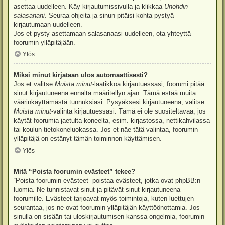
asettaa uudelleen. Käy kirjautumissivulla ja klikkaa
Unohdin
salasanani
. Seuraa ohjeita ja sinun pitäisi kohta pystyä
kirjautumaan uudelleen.
Jos et pysty asettamaan salasanaasi uudelleen, ota yhteyttä
foorumin ylläpitäjään.
Ylös
Miksi minut kirjataan ulos automaattisesti?
Jos et valitse
Muista minut
-laatikkoa kirjautuessasi, foorumi pitää
sinut kirjautuneena ennalta määritellyn ajan. Tämä estää muita
väärinkäyttämästä tunnuksiasi. Pysyäksesi kirjautuneena, valitse
Muista minut
-valinta kirjautuessasi. Tämä ei ole suositeltavaa, jos
käytät foorumia jaetulta koneelta, esim. kirjastossa, nettikahvilassa
tai koulun tietokoneluokassa. Jos et näe tätä valintaa, foorumin
ylläpitäjä on estänyt tämän toiminnon käyttämisen.
Ylös
Mitä “Poista foorumin evästeet” tekee?
“Poista foorumin evästeet” poistaa evästeet, jotka ovat phpBB:n
luomia. Ne tunnistavat sinut ja pitävät sinut kirjautuneena
foorumille. Evästeet tarjoavat myös toimintoja, kuten luettujen
seurantaa, jos ne ovat foorumin ylläpitäjän käyttöönottamia. Jos
sinulla on sisään tai uloskirjautumisen kanssa ongelmia, foorumin