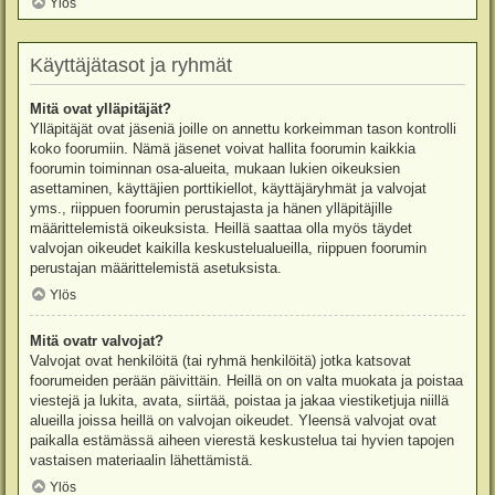
Ylös
Käyttäjätasot ja ryhmät
Mitä ovat ylläpitäjät?
Ylläpitäjät ovat jäseniä joille on annettu korkeimman tason kontrolli
koko foorumiin. Nämä jäsenet voivat hallita foorumin kaikkia
foorumin toiminnan osa-alueita, mukaan lukien oikeuksien
asettaminen, käyttäjien porttikiellot, käyttäjäryhmät ja valvojat
yms., riippuen foorumin perustajasta ja hänen ylläpitäjille
määrittelemistä oikeuksista. Heillä saattaa olla myös täydet
valvojan oikeudet kaikilla keskustelualueilla, riippuen foorumin
perustajan määrittelemistä asetuksista.
Ylös
Mitä ovatr valvojat?
Valvojat ovat henkilöitä (tai ryhmä henkilöitä) jotka katsovat
foorumeiden perään päivittäin. Heillä on on valta muokata ja poistaa
viestejä ja lukita, avata, siirtää, poistaa ja jakaa viestiketjuja niillä
alueilla joissa heillä on valvojan oikeudet. Yleensä valvojat ovat
paikalla estämässä aiheen vierestä keskustelua tai hyvien tapojen
vastaisen materiaalin lähettämistä.
Ylös