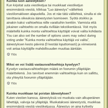
Kuinka luon äänestyksen?
Kun kirjoitat uuta viestiketjua tai muokkaat viestiketjun
ensimmäistä viestiä, klikkaa "Luo äänestys"-välilehteä
viestilomakkeen alapuolella. Jos et näe tätä välilehteä, sinulla ei ole
tarvittavia oikeuksia äänestysten luomiseen. Syötä otsikko ja
ainakin kaksi vaihtoehtoa niille varattuihin kenttiin. Varmista että
jokainen vaihtoehto on omalla rivillään tekstikentässä. Voit myös
määritellä kuinka monta vaihtoehtoa käyttäjät voivat valita kohdasta
You can also set the number of options users may select during
voting under “Kuinka monta vaihtoehtoa käyttäjä voi valita”,
äänestyksen kesto päivinä (0 kestää loputtomasti) ja viimeisenä
voit antaa käyttäjille mahdollisuuden muuttaa ääntään.
Ylös
Miksi en voi lisätä vastausvaihtoehtoja kyselyyn?
Kyselyn vastausvaihtoehtojen määrä on foorumin ylläpitäjän
määrittelemä. Jos tarvitset enemmän vaihtoehtoja kuin on sallittu,
ota yhteyttä foorumin ylläpitäjään.
Ylös
Kuinka muokkaan tai poistan äänestyksen?
Kuten viestien kanssa, äänestyksiä voi muokata vain alkuperäinen
lähettäjä, valvoja tai ylläpitäjä. Muokataksesi äänestystä, muokkaa
ensimmäistä viestiä viestiketjussa. Äänestys on aina kytketty