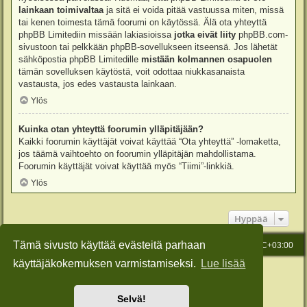
lainkaan toimivaltaa
ja sitä ei voida pitää vastuussa miten, missä
tai kenen toimesta tämä foorumi on käytössä. Älä ota yhteyttä
phpBB Limitediin missään lakiasioissa
jotka eivät liity
phpBB.com-
sivustoon tai pelkkään phpBB-sovellukseen itseensä. Jos lähetät
sähköpostia phpBB Limitedille
mistään kolmannen osapuolen
tämän sovelluksen käytöstä, voit odottaa niukkasanaista
vastausta, jos edes vastausta lainkaan.
Ylös
Kuinka otan yhteyttä foorumin ylläpitäjään?
Kaikki foorumin käyttäjät voivat käyttää “Ota yhteyttä” -lomaketta,
jos täämä vaihtoehto on foorumin ylläpitäjän mahdollistama.
Foorumin käyttäjät voivat käyttää myös “Tiimi”-linkkiä.
Ylös
Hyppää
Tämä sivusto käyttää evästeitä parhaan
Etusivu
Viesti Ylläpidolle
Kaikki ajat ovat
UTC+03:00
käyttäjäkokemuksen varmistamiseksi.
Lue lisää
Keskustelufoorumin ohjelmisto
phpBB
® Forum Software © phpBB Limited
Käännös: phpBB Suomi (lurttinen, harritapio, Pettis)
Style: Green-Style-Slim by Joyce&Luna
phpBB-Style-Design
Selvä!
Yksityisyys
|
Ehdot