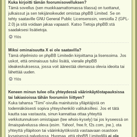
Kuka kirjoitti tämän foorumisovelluksen?
Tämä sovellus (sen muokkaamattomassa tilassa) on tuottanut,
julkaissut ja sen tekijänoikeudet omistaa
phpBB Limited
. Se on
tehty saataville GNU General Public Licensenssin, versiolla 2 (GPL-
2.0) ja sitä voidaan jakaa vapaasti. Katso
Tietoja phpBB:stä
saadaksesi lisätietoja.
Ylös
Miksi ominaisuutta X ei ole saatavilla?
Tämä ohjelmisto on phpBB Limitedin kirjoittama ja lisensoima. Jos
uskot, että ominaisuus tulisi lisätä, vieraile
phpBB
ideakeskuksessa
, jossa voit äänestää olemassa olevia ideoita tai
lähettää uuden.
Ylös
Keneen minun tulee olla yhteydessä väärinkäytöstapauksissa
tai lakiasioissa tähän foorumiin liittyen?
Kuka tahansa “Tiimi”-sivulla mainituista ylläpitäjistä on
todennäköisesti sopiva yhteyshenkilö valituksillesi. Jos et tätä
kautta saa vastausta, sinun kannattaa ottaa yhteyttä
verkkotunnuksen omistajaan (tee
whois-kysely
) tai jos kyseessä on
ilmaispalvelussa oleva (esim. Yahoo!, free.fr, f2s.com, jne.), ota
yhteyttä ylläpitoon tai väärinkäytöksistä vastaavaan osastoon
kyseisessä palvelussa. Huomaa, että phpBB Limitedillä
ei ole