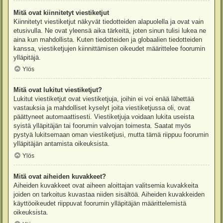
Mitä ovat kiinnitetyt viestiketjut
Kiinnitetyt viestiketjut näkyvät tiedotteiden alapuolella ja ovat vain
etusivulla. Ne ovat yleensä aika tärkeitä, joten sinun tulisi lukea ne
aina kun mahdollista. Kuten tiedotteiden ja globaalien tiedotteiden
kanssa, viestiketjujen kiinnittämisen oikeudet määrittelee foorumin
ylläpitäjä.
Ylös
Mitä ovat lukitut viestiketjut?
Lukitut viestiketjut ovat viestiketjuja, joihin ei voi enää lähettää
vastauksia ja mahdolliset kyselyt joita viestiketjussa oli, ovat
päättyneet automaattisesti. Viestiketjuja voidaan lukita useista
syistä ylläpitäjän tai foorumin valvojan toimesta. Saatat myös
pystyä lukitsemaan oman viestiketjusi, mutta tämä riippuu foorumin
ylläpitäjän antamista oikeuksista.
Ylös
Mitä ovat aiheiden kuvakkeet?
Aiheiden kuvakkeet ovat aiheen aloittajan valitsemia kuvakkeita
joiden on tarkoitus kuvastaa niiden sisältöä. Aiheiden kuvakkeiden
käyttöoikeudet riippuvat foorumin ylläpitäjän määrittelemistä
oikeuksista.