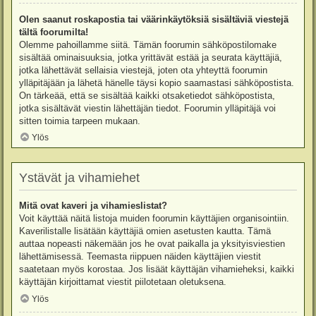
Olen saanut roskapostia tai väärinkäytöksiä sisältäviä viestejä
tältä foorumilta!
Olemme pahoillamme siitä. Tämän foorumin sähköpostilomake
sisältää ominaisuuksia, jotka yrittävät estää ja seurata käyttäjiä,
jotka lähettävät sellaisia viestejä, joten ota yhteyttä foorumin
ylläpitäjään ja lähetä hänelle täysi kopio saamastasi sähköpostista.
On tärkeää, että se sisältää kaikki otsaketiedot sähköpostista,
jotka sisältävät viestin lähettäjän tiedot. Foorumin ylläpitäjä voi
sitten toimia tarpeen mukaan.
Ylös
Ystävät ja vihamiehet
Mitä ovat kaveri ja vihamieslistat?
Voit käyttää näitä listoja muiden foorumin käyttäjien organisointiin.
Kaverilistalle lisätään käyttäjiä omien asetusten kautta. Tämä
auttaa nopeasti näkemään jos he ovat paikalla ja yksityisviestien
lähettämisessä. Teemasta riippuen näiden käyttäjien viestit
saatetaan myös korostaa. Jos lisäät käyttäjän vihamieheksi, kaikki
käyttäjän kirjoittamat viestit piilotetaan oletuksena.
Ylös