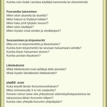
Kuinka voin lisätä / poistaa käyttäjiä kavereista tai vihamiehistä
Foorumilta hakeminen
Miten etsin alueelta tai alueilta?
Miksi hakuni ei löytänyt mitään?
Miksi haku johti tyhjään sivuun!?
Miten etsin käyttäjiä?
Miten löydän omat viestini ja viestiketjuni?
Seuraaminen ja kirjanmerkit
Mikä ero on kirjanmerkillä ja tilaamisella?
Kuinka teen kirjanmerkin tai seuraan haluamaani aihetta?
Kuinka tilaan haluamani alueen?
Kuinka poistan tilaukseni?
Liitetiedostot
Mitkä liitetiedostot ovat sallittuja tällä alueella?
Mistä löydän lähettämäni liitetiedostot?
phpBB -asiat
Kuka kirjoitti tämän foorumisovelluksen?
Miksi ominaisuutta X ei ole saatavilla?
Keneen minun tulee olla yhteydessä väärinkäytöstapauksissa tai
lakiasioissa tähän foorumiin liittyen?
Kuinka otan yhteyttä foorumin ylläpitäjään?