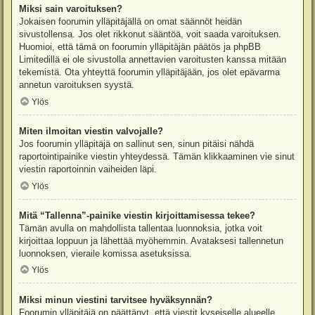
Miksi sain varoituksen?
Jokaisen foorumin ylläpitäjällä on omat säännöt heidän
sivustollensa. Jos olet rikkonut sääntöä, voit saada varoituksen.
Huomioi, että tämä on foorumin ylläpitäjän päätös ja phpBB
Limitedillä ei ole sivustolla annettavien varoitusten kanssa mitään
tekemistä. Ota yhteyttä foorumin ylläpitäjään, jos olet epävarma
annetun varoituksen syystä.
Ylös
Miten ilmoitan viestin valvojalle?
Jos foorumin ylläpitäjä on sallinut sen, sinun pitäisi nähdä
raportointipainike viestin yhteydessä. Tämän klikkaaminen vie sinut
viestin raportoinnin vaiheiden läpi.
Ylös
Mitä “Tallenna”-painike viestin kirjoittamisessa tekee?
Tämän avulla on mahdollista tallentaa luonnoksia, jotka voit
kirjoittaa loppuun ja lähettää myöhemmin. Avataksesi tallennetun
luonnoksen, vieraile komissa asetuksissa.
Ylös
Miksi minun viestini tarvitsee hyväksynnän?
Foorumin ylläpitäjä on päättänyt, että viestit kyseiselle alueelle