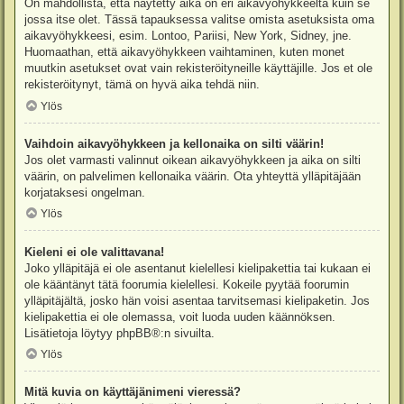
On mahdollista, että näytetty aika on eri aikavyöhykkeeltä kuin se
jossa itse olet. Tässä tapauksessa valitse omista asetuksista oma
aikavyöhykkeesi, esim. Lontoo, Pariisi, New York, Sidney, jne.
Huomaathan, että aikavyöhykkeen vaihtaminen, kuten monet
muutkin asetukset ovat vain rekisteröityneille käyttäjille. Jos et ole
rekisteröitynyt, tämä on hyvä aika tehdä niin.
Ylös
Vaihdoin aikavyöhykkeen ja kellonaika on silti väärin!
Jos olet varmasti valinnut oikean aikavyöhykkeen ja aika on silti
väärin, on palvelimen kellonaika väärin. Ota yhteyttä ylläpitäjään
korjataksesi ongelman.
Ylös
Kieleni ei ole valittavana!
Joko ylläpitäjä ei ole asentanut kielellesi kielipakettia tai kukaan ei
ole kääntänyt tätä foorumia kielellesi. Kokeile pyytää foorumin
ylläpitäjältä, josko hän voisi asentaa tarvitsemasi kielipaketin. Jos
kielipakettia ei ole olemassa, voit luoda uuden käännöksen.
Lisätietoja löytyy
phpBB
®:n sivuilta.
Ylös
Mitä kuvia on käyttäjänimeni vieressä?