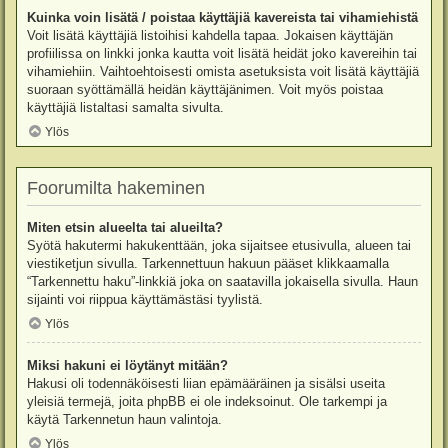
Kuinka voin lisätä / poistaa käyttäjiä kavereista tai vihamiehistä
Voit lisätä käyttäjiä listoihisi kahdella tapaa. Jokaisen käyttäjän
profiilissa on linkki jonka kautta voit lisätä heidät joko kavereihin tai
vihamiehiin. Vaihtoehtoisesti omista asetuksista voit lisätä käyttäjiä
suoraan syöttämällä heidän käyttäjänimen. Voit myös poistaa
käyttäjiä listaltasi samalta sivulta.
Ylös
Foorumilta hakeminen
Miten etsin alueelta tai alueilta?
Syötä hakutermi hakukenttään, joka sijaitsee etusivulla, alueen tai
viestiketjun sivulla. Tarkennettuun hakuun pääset klikkaamalla
“Tarkennettu haku”-linkkiä joka on saatavilla jokaisella sivulla. Haun
sijainti voi riippua käyttämästäsi tyylistä.
Ylös
Miksi hakuni ei löytänyt mitään?
Hakusi oli todennäköisesti liian epämääräinen ja sisälsi useita
yleisiä termejä, joita phpBB ei ole indeksoinut. Ole tarkempi ja
käytä Tarkennetun haun valintoja.
Ylös