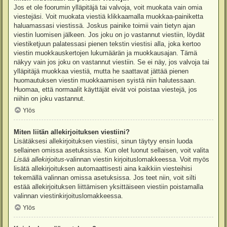
Jos et ole foorumin ylläpitäjä tai valvoja, voit muokata vain omia
viestejäsi. Voit muokata viestiä klikkaamalla muokkaa-painiketta
haluamassasi viestissä. Joskus painike toimii vain tietyn ajan
viestin luomisen jälkeen. Jos joku on jo vastannut viestiin, löydät
viestiketjuun palatessasi pienen tekstin viestisi alla, joka kertoo
viestin muokkauskertojen lukumäärän ja muokkausajan. Tämä
näkyy vain jos joku on vastannut viestiin. Se ei näy, jos valvoja tai
ylläpitäjä muokkaa viestiä, mutta he saattavat jättää pienen
huomautuksen viestin muokkaamisen syistä niin halutessaan.
Huomaa, että normaalit käyttäjät eivät voi poistaa viestejä, jos
niihin on joku vastannut.
Ylös
Miten liitän allekirjoituksen viestiini?
Lisätäksesi allekirjoituksen viestiisi, sinun täytyy ensin luoda
sellainen omissa asetuksissa. Kun olet luonut sellaisen, voit valita
Lisää allekirjoitus
-valinnan viestin kirjoituslomakkeessa. Voit myös
lisätä allekirjoituksen automaattisesti aina kaikkiin viesteihisi
tekemällä valinnan omissa asetuksissa. Jos teet niin, voit silti
estää allekirjoituksen liittämisen yksittäiseen viestiin poistamalla
valinnan viestinkirjoituslomakkeessa.
Ylös