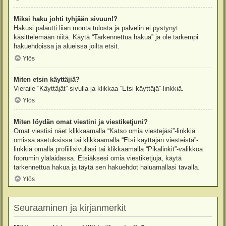
Miksi haku johti tyhjään sivuun!?
Hakusi palautti liian monta tulosta ja palvelin ei pystynyt
käsittelemään niitä. Käytä “Tarkennettua hakua” ja ole tarkempi
hakuehdoissa ja alueissa joilta etsit.
Ylös
Miten etsin käyttäjiä?
Vieraile “Käyttäjät”-sivulla ja klikkaa “Etsi käyttäjä”-linkkiä.
Ylös
Miten löydän omat viestini ja viestiketjuni?
Omat viestisi näet klikkaamalla “Katso omia viestejäsi”-linkkiä
omissa asetuksissa tai klikkaamalla “Etsi käyttäjän viesteistä”-
linkkiä omalla profiilisivullasi tai klikkaamalla “Pikalinkit”-valikkoa
foorumin ylälaidassa. Etsiäksesi omia viestiketjuja, käytä
tarkennettua hakua ja täytä sen hakuehdot haluamallasi tavalla.
Ylös
Seuraaminen ja kirjanmerkit