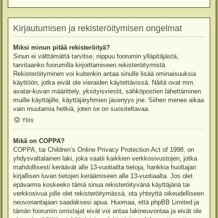
Kirjautumisen ja rekisteröitymisen ongelmat
Miksi minun pitää rekisteröityä?
Sinun ei välttämättä tarvitse, riippuu foorumin ylläpitäjästä,
tarvitaanko foorumilla kirjoittamiseen rekisteröitymistä.
Rekisteröityminen voi kuitenkin antaa sinulle lisää ominaisuuksia
käyttöön, jotka eivät ole vieraiden käytettävissä. Näitä ovat mm.
avatar-kuvan määrittely, yksityisviestit, sähköpostien lähettäminen
muille käyttäjille, käyttäjäryhmien jäsenyys jne. Siihen menee aikaa
vain muutamia hetkiä, joten se on suositeltavaa.
Ylös
Mikä on COPPA?
COPPA, tai Children’s Online Privacy Protection Act of 1998, on
yhdysvaltalainen laki, joka vaatii kaikkien verkkosivustojen, jotka
mahdollisesti keräävät alle 13-vuotiailta tietoja, hankkia huoltajan
kirjallisen luvan tietojen keräämiseen alle 13-vuotiaalta. Jos olet
epävarma koskeeko tämä sinua rekisteröityvänä käyttäjänä tai
verkkosivua jolle olet rekisteröitymässä, ota yhteyttä oikeudelliseen
neuvonantajaan saadaksesi apua. Huomaa, että phpBB Limited ja
tämän foorumin omistajat eivät voi antaa lakineuvontaa ja eivät ole