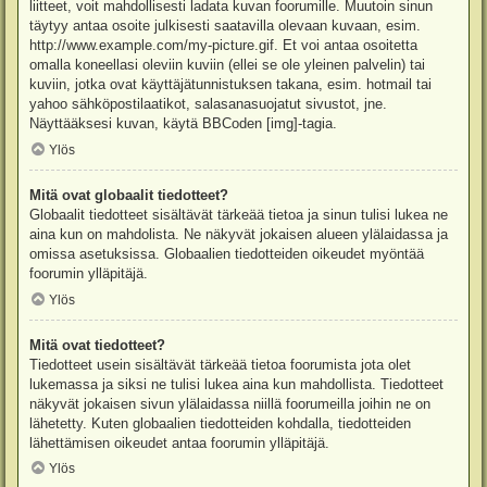
liitteet, voit mahdollisesti ladata kuvan foorumille. Muutoin sinun
täytyy antaa osoite julkisesti saatavilla olevaan kuvaan, esim.
http://www.example.com/my-picture.gif. Et voi antaa osoitetta
omalla koneellasi oleviin kuviin (ellei se ole yleinen palvelin) tai
kuviin, jotka ovat käyttäjätunnistuksen takana, esim. hotmail tai
yahoo sähköpostilaatikot, salasanasuojatut sivustot, jne.
Näyttääksesi kuvan, käytä BBCoden [img]-tagia.
Ylös
Mitä ovat globaalit tiedotteet?
Globaalit tiedotteet sisältävät tärkeää tietoa ja sinun tulisi lukea ne
aina kun on mahdolista. Ne näkyvät jokaisen alueen ylälaidassa ja
omissa asetuksissa. Globaalien tiedotteiden oikeudet myöntää
foorumin ylläpitäjä.
Ylös
Mitä ovat tiedotteet?
Tiedotteet usein sisältävät tärkeää tietoa foorumista jota olet
lukemassa ja siksi ne tulisi lukea aina kun mahdollista. Tiedotteet
näkyvät jokaisen sivun ylälaidassa niillä foorumeilla joihin ne on
lähetetty. Kuten globaalien tiedotteiden kohdalla, tiedotteiden
lähettämisen oikeudet antaa foorumin ylläpitäjä.
Ylös