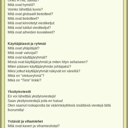
Onko HTML sallittu?
Mitä ovat hymiöt?
Voinko lähettää kuvia?
Mitä ovat globaalit tiedotteet?
Mitä ovat tiedotteet?
Mitä ovat kiinnitetyt viestiketjut
Mitä ovat lukitut viestiketjut?
Mitä ovat aiheiden kuvakkeet?
Käyttäjätasot ja ryhmät
Mitä ovat ylläpitäjät?
Mitä ovatr valvojat?
Mitä ovat käyttäjäryhmät?
Missä ovat käyttäjäryhmät ja miten liityn sellaiseen?
Miten pääsen käyttäjäryhmän johtajaksi?
Miksi jotkut käyttäjäryhmät näkyvät eri väreillä?
Mikä on “oletusryhmä”?
Mikä on “Tiimi” linkki?
Yksityisviestit
En voi lähettää yksityisviestejä!
Saan yksityisviestejä joita en halua!
Olen saanut roskapostia tai väärinkäytöksiä sisältäviä viestejä tältä
foorumilta!
Ystävät ja vihamiehet
Mitä ovat kaveri ja vihamieslistat?