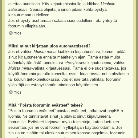
asettaa uudelleen. Käy kirjautumissivulla ja klikkaa
Unohdin
salasanani
. Seuraa ohjeita ja sinun pitäisi kohta pystyä
kirjautumaan uudelleen.
Jos et pysty asettamaan salasanaasi uudelleen, ota yhteyttä
foorumin ylläpitäjään.
Ylös
Miksi minut kirjataan ulos automaattisesti?
Jos et valitse
Muista minut
-laatikkoa kirjautuessasi, foorumi pitää
sinut kirjautuneena ennalta määritellyn ajan. Tämä estää muita
väärinkäyttämästä tunnuksiasi. Pysyäksesi kirjautuneena, valitse
Muista minut
-valinta kirjautuessasi. Tämä ei ole suositeltavaa, jos
käytät foorumia jaetulta koneelta, esim. kirjastossa, nettikahvilassa
tai koulun tietokoneluokassa. Jos et näe tätä valintaa, foorumin
ylläpitäjä on estänyt tämän toiminnon käyttämisen.
Ylös
Mitä “Poista foorumin evästeet” tekee?
“Poista foorumin evästeet” poistaa evästeet, jotka ovat phpBB:n
luomia. Ne tunnistavat sinut ja pitävät sinut kirjautuneena
foorumille. Evästeet tarjoavat myös toimintoja, kuten luettujen
seurantaa, jos ne ovat foorumin ylläpitäjän käyttöönottamia. Jos
sinulla on sisään tai uloskirjautumisen kanssa ongelmia, foorumin