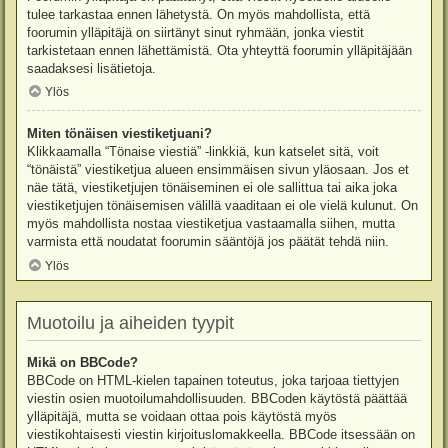
tulee tarkastaa ennen lähetystä. On myös mahdollista, että
foorumin ylläpitäjä on siirtänyt sinut ryhmään, jonka viestit
tarkistetaan ennen lähettämistä. Ota yhteyttä foorumin ylläpitäjään
saadaksesi lisätietoja.
Ylös
Miten tönäisen viestiketjuani?
Klikkaamalla “Tönaise viestiä” -linkkiä, kun katselet sitä, voit
“tönäistä” viestiketjua alueen ensimmäisen sivun yläosaan. Jos et
näe tätä, viestiketjujen tönäiseminen ei ole sallittua tai aika joka
viestiketjujen tönäisemisen välillä vaaditaan ei ole vielä kulunut. On
myös mahdollista nostaa viestiketjua vastaamalla siihen, mutta
varmista että noudatat foorumin sääntöjä jos päätät tehdä niin.
Ylös
Muotoilu ja aiheiden tyypit
Mikä on BBCode?
BBCode on HTML-kielen tapainen toteutus, joka tarjoaa tiettyjen
viestin osien muotoilumahdollisuuden. BBCoden käytöstä päättää
ylläpitäjä, mutta se voidaan ottaa pois käytöstä myös
viestikohtaisesti viestin kirjoituslomakkeella. BBCode itsessään on