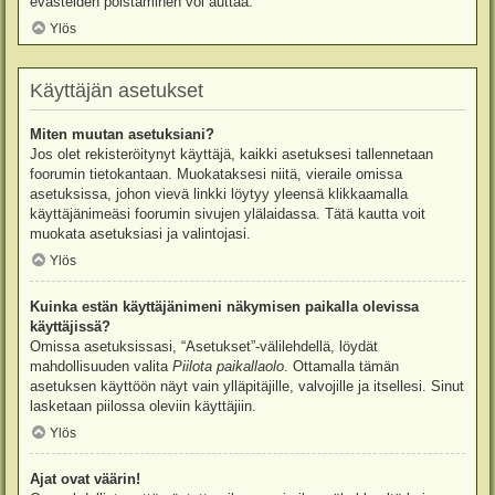
evästeiden poistaminen voi auttaa.
Ylös
Käyttäjän asetukset
Miten muutan asetuksiani?
Jos olet rekisteröitynyt käyttäjä, kaikki asetuksesi tallennetaan
foorumin tietokantaan. Muokataksesi niitä, vieraile omissa
asetuksissa, johon vievä linkki löytyy yleensä klikkaamalla
käyttäjänimeäsi foorumin sivujen ylälaidassa. Tätä kautta voit
muokata asetuksiasi ja valintojasi.
Ylös
Kuinka estän käyttäjänimeni näkymisen paikalla olevissa
käyttäjissä?
Omissa asetuksissasi, “Asetukset”-välilehdellä, löydät
mahdollisuuden valita
Piilota paikallaolo
. Ottamalla tämän
asetuksen käyttöön näyt vain ylläpitäjille, valvojille ja itsellesi. Sinut
lasketaan piilossa oleviin käyttäjiin.
Ylös
Ajat ovat väärin!