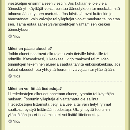
viestiketjun ensimmäiseen viestiin. Jos kukaan ei ole vielä
äänestänyt, käyttäjät voivat poistaa äänestyksen tai muokata mitä
tahansa äänestyksen asetusta. Jos käyttäjät ovat kuitenkin jo
äänestäneet, vain valvojat tai ylläpitäjät voivat muokata tai poistaa
sen. Tämä estää äänestysvaihtoehtojen vaihtamisen kesken
äänestyksen.
Ylös
Miksi en pääse alueelle?
Jotkin alueet saattavat olla rajattu vain tietyille käyttäjille tai
ryhmille. Katsoaksesi, lukeaksesi, kirjoittaaksesi tai muiden
toimintojen tekeminen alueella saattaa tarvita erikoisoikeuksia. Jos
haluat oikeudet, ota yhteyttä foorumin valvojaan tai ylläpitäjään.
Ylös
Miksi en voi liittää tiedostoja?
Liitetiedostojen oikeudet annetaan alueen, ryhmän tai käyttäjän
mukaan. Foorumin ylläpitäjä ei välttämättä ole sallinut
liitetiedostojen liittämistä tietyllä alueella tai vain tietyt ryhmät
saattavat pystyä liittämään tiedostoja. Ota yhteyttä foorumin
ylläpitäjään jos et tiedä miksi et voi lisätä liitetiedostoja.
Ylös