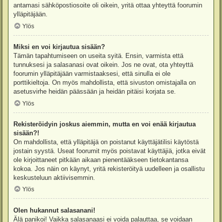
antamasi sähköpostiosoite oli oikein, yritä ottaa yhteyttä foorumin
ylläpitäjään.
Ylös
Miksi en voi kirjautua sisään?
Tämän tapahtumiseen on useita syitä. Ensin, varmista että
tunnuksesi ja salasanasi ovat oikein. Jos ne ovat, ota yhteyttä
foorumin ylläpitäjään varmistaaksesi, että sinulla ei ole
porttikieltoja. On myös mahdollista, että sivuston omistajalla on
asetusvirhe heidän päässään ja heidän pitäisi korjata se.
Ylös
Rekisteröidyin joskus aiemmin, mutta en voi enää kirjautua
sisään?!
On mahdollista, että ylläpitäjä on poistanut käyttäjätilisi käytöstä
jostain syystä. Useat foorumit myös poistavat käyttäjiä, jotka eivät
ole kirjoittaneet pitkään aikaan pienentääkseen tietokantansa
kokoa. Jos näin on käynyt, yritä rekisteröityä uudelleen ja osallistu
keskusteluun aktiivisemmin.
Ylös
Olen hukannut salasanani!
Älä panikoi! Vaikka salasanaasi ei voida palauttaa, se voidaan