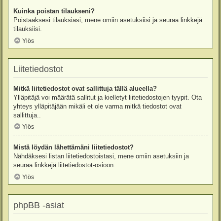
Kuinka poistan tilaukseni?
Poistaaksesi tilauksiasi, mene omiin asetuksiisi ja seuraa linkkejä
tilauksiisi.
Ylös
Liitetiedostot
Mitkä liitetiedostot ovat sallittuja tällä alueella?
Ylläpitäjä voi määrätä sallitut ja kielletyt liitetiedostojen tyypit. Ota
yhteys ylläpitäjään mikäli et ole varma mitkä tiedostot ovat
sallittuja..
Ylös
Mistä löydän lähettämäni liitetiedostot?
Nähdäksesi listan liitetiedostoistasi, mene omiin asetuksiin ja
seuraa linkkejä liitetiedostot-osioon.
Ylös
phpBB -asiat