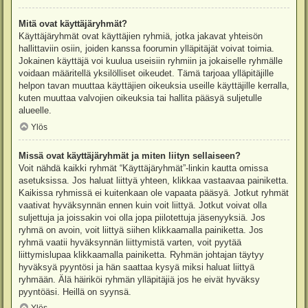
Mitä ovat käyttäjäryhmät?
Käyttäjäryhmät ovat käyttäjien ryhmiä, jotka jakavat yhteisön
hallittaviin osiin, joiden kanssa foorumin ylläpitäjät voivat toimia.
Jokainen käyttäjä voi kuulua useisiin ryhmiin ja jokaiselle ryhmälle
voidaan määritellä yksilölliset oikeudet. Tämä tarjoaa ylläpitäjille
helpon tavan muuttaa käyttäjien oikeuksia useille käyttäjille kerralla,
kuten muuttaa valvojien oikeuksia tai hallita pääsyä suljetulle
alueelle.
Ylös
Missä ovat käyttäjäryhmät ja miten liityn sellaiseen?
Voit nähdä kaikki ryhmät “Käyttäjäryhmät”-linkin kautta omissa
asetuksissa. Jos haluat liittyä yhteen, klikkaa vastaavaa painiketta.
Kaikissa ryhmissä ei kuitenkaan ole vapaata pääsyä. Jotkut ryhmät
vaativat hyväksynnän ennen kuin voit liittyä. Jotkut voivat olla
suljettuja ja joissakin voi olla jopa piilotettuja jäsenyyksiä. Jos
ryhmä on avoin, voit liittyä siihen klikkaamalla painiketta. Jos
ryhmä vaatii hyväksynnän liittymistä varten, voit pyytää
liittymislupaa klikkaamalla painiketta. Ryhmän johtajan täytyy
hyväksyä pyyntösi ja hän saattaa kysyä miksi haluat liittyä
ryhmään. Älä häiriköi ryhmän ylläpitäjiä jos he eivät hyväksy
pyyntöäsi. Heillä on syynsä.