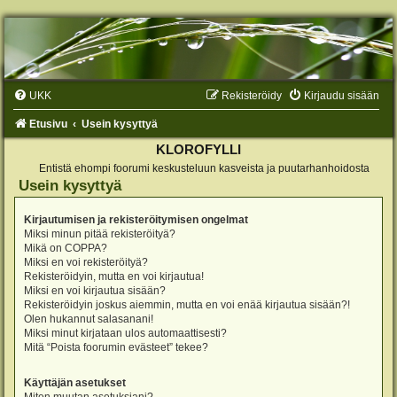
UKK
Rekisteröidy
Kirjaudu sisään
Etusivu
Usein kysyttyä
KLOROFYLLI
Entistä ehompi foorumi keskusteluun kasveista ja puutarhanhoidosta
Usein kysyttyä
Kirjautumisen ja rekisteröitymisen ongelmat
Miksi minun pitää rekisteröityä?
Mikä on COPPA?
Miksi en voi rekisteröityä?
Rekisteröidyin, mutta en voi kirjautua!
Miksi en voi kirjautua sisään?
Rekisteröidyin joskus aiemmin, mutta en voi enää kirjautua sisään?!
Olen hukannut salasanani!
Miksi minut kirjataan ulos automaattisesti?
Mitä “Poista foorumin evästeet” tekee?
Käyttäjän asetukset