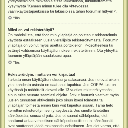
yhteyshenkilöitä minkäänlaisissa lakiasioissa, lukuunottamatta
kysymystä “Keneen minun tulee olla yhteydessä
väärinkäytöstapauksissa tai lakiasioissa tähän foorumiin liittyen?”.
Ylös
Miksi en voi rekisteröityä?
On mahdollista, että foorumin ylläpitäjä on poistanut rekisteröinnin
käytöstä estääkseen uusia vierailijoita rekisteröitymästä. Foorumin
ylläpitäjä on voinut myös asettaa porttikiellon IP-osoitteellesi tai
estänyt valitsemasi käyttäjätunnuksen rekisteröinnin. Ota yhteyttä
foorumin ylläpitäjään saadaksesi apua.
Ylös
Rekisteröidyin, mutta en voi kirjautua!
Tarkista ensin käyttäjätunnuksesi ja salasanasi. Jos ne ovat oikein,
yksi kahdesta asiasta on saattanut tapahtua. Jos COPPA-tuki on
käytössä ja määrittelit olevasi alle 13-vuotias rekisteröityessäsi,
sinun tulee seurata saamiasi ohjeita. Jotkut foorumit vaativat myös
uusien tunnusten aktivoinnin joko sinun itsesi toimesta tai
ylläpitäjän toimesta ennen kuin voit kirjautua sisään. Tämä tieto
kerrottiin rekisteröitymisen yhteydessä. Jos sinulle lähetettiin
sähköpostia, seuraa ohjeita. Jos et saanut sähköpostia, olet
saattanut antaa virheellisen sähköpostiosoitteen tai sähköpostit
ovat saattaneet jäädä roskapostisuodattimeen. Jos olet varma, että