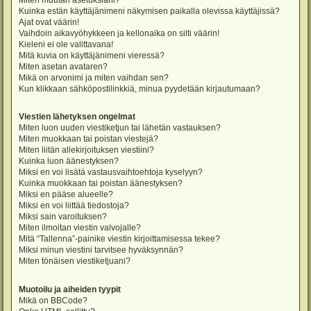
Miten muutan asetuksiani?
Kuinka estän käyttäjänimeni näkymisen paikalla olevissa käyttäjissä?
Ajat ovat väärin!
Vaihdoin aikavyöhykkeen ja kellonaika on silti väärin!
Kieleni ei ole valittavana!
Mitä kuvia on käyttäjänimeni vieressä?
Miten asetan avataren?
Mikä on arvonimi ja miten vaihdan sen?
Kun klikkaan sähköpostilinkkiä, minua pyydetään kirjautumaan?
Viestien lähetyksen ongelmat
Miten luon uuden viestiketjun tai lähetän vastauksen?
Miten muokkaan tai poistan viestejä?
Miten liitän allekirjoituksen viestiini?
Kuinka luon äänestyksen?
Miksi en voi lisätä vastausvaihtoehtoja kyselyyn?
Kuinka muokkaan tai poistan äänestyksen?
Miksi en pääse alueelle?
Miksi en voi liittää tiedostoja?
Miksi sain varoituksen?
Miten ilmoitan viestin valvojalle?
Mitä “Tallenna”-painike viestin kirjoittamisessa tekee?
Miksi minun viestini tarvitsee hyväksynnän?
Miten tönäisen viestiketjuani?
Muotoilu ja aiheiden tyypit
Mikä on BBCode?