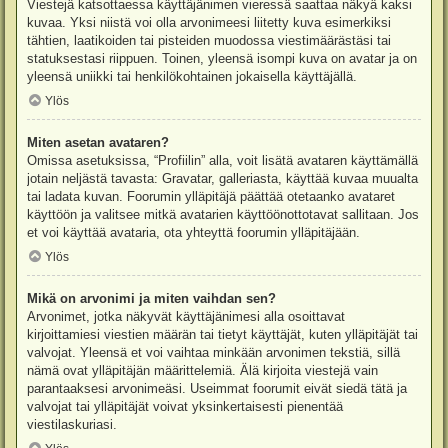
Viestejä katsottaessa käyttäjänimen vieressä saattaa näkyä kaksi
kuvaa. Yksi niistä voi olla arvonimeesi liitetty kuva esimerkiksi
tähtien, laatikoiden tai pisteiden muodossa viestimäärästäsi tai
statuksestasi riippuen. Toinen, yleensä isompi kuva on avatar ja on
yleensä uniikki tai henkilökohtainen jokaisella käyttäjällä.
Ylös
Miten asetan avataren?
Omissa asetuksissa, “Profiilin” alla, voit lisätä avataren käyttämällä
jotain neljästä tavasta: Gravatar, galleriasta, käyttää kuvaa muualta
tai ladata kuvan. Foorumin ylläpitäjä päättää otetaanko avataret
käyttöön ja valitsee mitkä avatarien käyttöönottotavat sallitaan. Jos
et voi käyttää avataria, ota yhteyttä foorumin ylläpitäjään.
Ylös
Mikä on arvonimi ja miten vaihdan sen?
Arvonimet, jotka näkyvät käyttäjänimesi alla osoittavat
kirjoittamiesi viestien määrän tai tietyt käyttäjät, kuten ylläpitäjät tai
valvojat. Yleensä et voi vaihtaa minkään arvonimen tekstiä, sillä
nämä ovat ylläpitäjän määrittelemiä. Älä kirjoita viestejä vain
parantaaksesi arvonimeäsi. Useimmat foorumit eivät siedä tätä ja
valvojat tai ylläpitäjät voivat yksinkertaisesti pienentää
viestilaskuriasi.