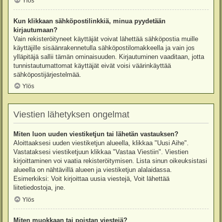
Ylös
Kun klikkaan sähköpostilinkkiä, minua pyydetään
kirjautumaan?
Vain rekisteröityneet käyttäjät voivat lähettää sähköpostia muille
käyttäjille sisäänrakennetulla sähköpostilomakkeella ja vain jos
ylläpitäjä sallii tämän ominaisuuden. Kirjautuminen vaaditaan, jotta
tunnistautumattomat käyttäjät eivät voisi väärinkäyttää
sähköpostijärjestelmää.
Ylös
Viestien lähetyksen ongelmat
Miten luon uuden viestiketjun tai lähetän vastauksen?
Aloittaaksesi uuden viestiketjun alueella, klikkaa "Uusi Aihe".
Vastataksesi viestiketjuun klikkaa "Vastaa Viestiin". Viestien
kirjoittaminen voi vaatia rekisteröitymisen. Lista sinun oikeuksistasi
alueella on nähtävillä alueen ja viestiketjun alalaidassa.
Esimerkiksi: Voit kirjoittaa uusia viestejä, Voit lähettää
liitetiedostoja, jne.
Ylös
Miten muokkaan tai poistan viestejä?