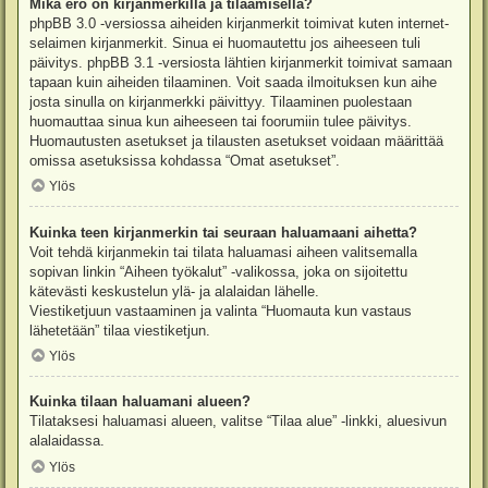
Mikä ero on kirjanmerkillä ja tilaamisella?
phpBB 3.0 -versiossa aiheiden kirjanmerkit toimivat kuten internet-
selaimen kirjanmerkit. Sinua ei huomautettu jos aiheeseen tuli
päivitys. phpBB 3.1 -versiosta lähtien kirjanmerkit toimivat samaan
tapaan kuin aiheiden tilaaminen. Voit saada ilmoituksen kun aihe
josta sinulla on kirjanmerkki päivittyy. Tilaaminen puolestaan
huomauttaa sinua kun aiheeseen tai foorumiin tulee päivitys.
Huomautusten asetukset ja tilausten asetukset voidaan määrittää
omissa asetuksissa kohdassa “Omat asetukset”.
Ylös
Kuinka teen kirjanmerkin tai seuraan haluamaani aihetta?
Voit tehdä kirjanmekin tai tilata haluamasi aiheen valitsemalla
sopivan linkin “Aiheen työkalut” -valikossa, joka on sijoitettu
kätevästi keskustelun ylä- ja alalaidan lähelle.
Viestiketjuun vastaaminen ja valinta “Huomauta kun vastaus
lähetetään” tilaa viestiketjun.
Ylös
Kuinka tilaan haluamani alueen?
Tilataksesi haluamasi alueen, valitse “Tilaa alue” -linkki, aluesivun
alalaidassa.
Ylös