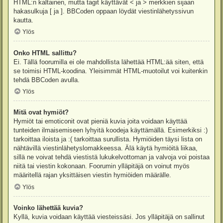
HTML:n kaltainen, mutta tagit käyttävät < ja > merkkien sijaan
hakasulkuja [ ja ]. BBCoden oppaan löydät viestinlähetyssivun
kautta.
Ylös
Onko HTML sallittu?
Ei. Tällä foorumilla ei ole mahdollista lähettää HTML:ää siten, että
se toimisi HTML-koodina. Yleisimmät HTML-muotoilut voi kuitenkin
tehdä BBCoden avulla.
Ylös
Mitä ovat hymiöt?
Hymiöt tai emoticonit ovat pieniä kuvia joita voidaan käyttää
tunteiden ilmaisemiseen lyhyitä koodeja käyttämällä. Esimerkiksi :)
tarkoittaa iloista ja :( tarkoittaa surullista. Hymiöiden täysi lista on
nähtävillä viestinlähetyslomakkeessa. Älä käytä hymiöitä liikaa,
sillä ne voivat tehdä viestistä lukukelvottoman ja valvoja voi poistaa
niitä tai viestin kokonaan. Foorumin ylläpitäjä on voinut myös
määritellä rajan yksittäisen viestin hymiöiden määrälle.
Ylös
Voinko lähettää kuvia?
Kyllä, kuvia voidaan käyttää viesteissäsi. Jos ylläpitäjä on sallinut