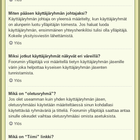
Ylös
Miten pääsen käyttäjäryhmän johtajaksi?
Käyttäjäryhmän johtaja on yleensä määritelty, kun käyttäjäryhmät
on alunperin luotu ylläpitäjän toimesta. Jos haluat luoda
käyttäjäryhmän, ensimmäinen yhteyshenkilösi tulisi olla ylläpitäjä.
Kokeile yksityisviestin lähettämistä.
Ylös
Miksi jotkut käyttäjäryhmät näkyvät eri väreillä?
Foorumin ylläpitäjä voi määritellä tietyn käyttäjäryhmän jäsenille
värin joka helpottaa kyseisen käyttäjäryhmän jäsenten
tunnistamista.
Ylös
Mikä on “oletusryhmä”?
Jos olet useamman kuin yhden käyttäjäryhmän jäsen,
oletusryhmääsi käytetään määriteltäessä sinun kohdallasi
käytettävää ryhmäväriä ja titteliä. Foorumin ylläpitäjä saattaa antaa
sinulle oikeudet vaihtaa oletusryhmääsi omista asetuksista.
Ylös
Mikä on “Tiimi” linkki?