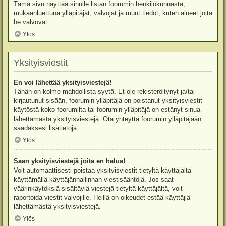
Tämä sivu näyttää sinulle listan foorumin henkilökunnasta,
mukaanluettuna ylläpitäjät, valvojat ja muut tiedot, kuten alueet joita
he valvovat.
Ylös
Yksityisviestit
En voi lähettää yksityisviestejä!
Tähän on kolme mahdollista syytä. Et ole rekisteröitynyt ja/tai
kirjautunut sisään, foorumin ylläpitäjä on poistanut yksityisviestit
käytöstä koko foorumilta tai foorumin ylläpitäjä on estänyt sinua
lähettämästä yksityisviestejä. Ota yhteyttä foorumin ylläpitäjään
saadaksesi lisätietoja.
Ylös
Saan yksityisviestejä joita en halua!
Voit automaattisesti poistaa yksityisviestit tietyltä käyttäjältä
käyttämällä käyttäjänhallinnan viestisääntöjä. Jos saat
väärinkäytöksiä sisältäviä viestejä tietyltä käyttäjältä, voit
raportoida viestit valvojille. Heillä on oikeudet estää käyttäjiä
lähettämästä yksityisviestejä.
Ylös