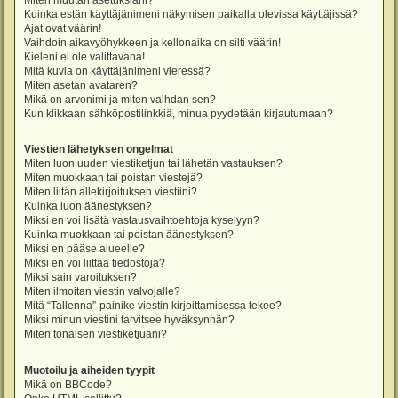
Miten muutan asetuksiani?
Kuinka estän käyttäjänimeni näkymisen paikalla olevissa käyttäjissä?
Ajat ovat väärin!
Vaihdoin aikavyöhykkeen ja kellonaika on silti väärin!
Kieleni ei ole valittavana!
Mitä kuvia on käyttäjänimeni vieressä?
Miten asetan avataren?
Mikä on arvonimi ja miten vaihdan sen?
Kun klikkaan sähköpostilinkkiä, minua pyydetään kirjautumaan?
Viestien lähetyksen ongelmat
Miten luon uuden viestiketjun tai lähetän vastauksen?
Miten muokkaan tai poistan viestejä?
Miten liitän allekirjoituksen viestiini?
Kuinka luon äänestyksen?
Miksi en voi lisätä vastausvaihtoehtoja kyselyyn?
Kuinka muokkaan tai poistan äänestyksen?
Miksi en pääse alueelle?
Miksi en voi liittää tiedostoja?
Miksi sain varoituksen?
Miten ilmoitan viestin valvojalle?
Mitä “Tallenna”-painike viestin kirjoittamisessa tekee?
Miksi minun viestini tarvitsee hyväksynnän?
Miten tönäisen viestiketjuani?
Muotoilu ja aiheiden tyypit
Mikä on BBCode?