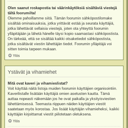
Olen saanut roskapostia tai väärinkäytöksiä sisältäviä viestejä
tältä foorumilta!
Olemme pahoillamme siitä. Tämän foorumin sähköpostilomake
sisältää ominaisuuksia, jotka yrittävät estää ja seurata käyttäjiä,
jotka lähettävät sellaisia viestejä, joten ota yhteyttä foorumin
ylläpitäjään ja lähetä hänelle täysi kopio saamastasi sähköpostista.
On tärkeää, että se sisältää kaikki otsaketiedot sähköpostista,
jotka sisältävät viestin lähettäjän tiedot. Foorumin ylläpitäjä voi
sitten toimia tarpeen mukaan.
Ylös
Ystävät ja vihamiehet
Mitä ovat kaveri ja vihamieslistat?
Voit käyttää näitä listoja muiden foorumin käyttäjien organisointiin.
Kaverilistalle lisätään käyttäjiä omien asetusten kautta. Tämä
auttaa nopeasti näkemään jos he ovat paikalla ja yksityisviestien
lähettämisessä. Teemasta riippuen näiden käyttäjien viestit
saatetaan myös korostaa. Jos lisäät käyttäjän vihamieheksi, kaikki
käyttäjän kirjoittamat viestit piilotetaan oletuksena.
Ylös