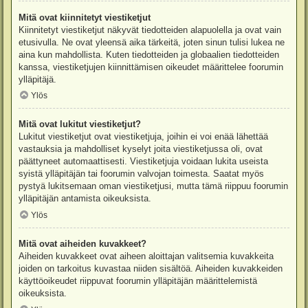
Mitä ovat kiinnitetyt viestiketjut
Kiinnitetyt viestiketjut näkyvät tiedotteiden alapuolella ja ovat vain
etusivulla. Ne ovat yleensä aika tärkeitä, joten sinun tulisi lukea ne
aina kun mahdollista. Kuten tiedotteiden ja globaalien tiedotteiden
kanssa, viestiketjujen kiinnittämisen oikeudet määrittelee foorumin
ylläpitäjä.
Ylös
Mitä ovat lukitut viestiketjut?
Lukitut viestiketjut ovat viestiketjuja, joihin ei voi enää lähettää
vastauksia ja mahdolliset kyselyt joita viestiketjussa oli, ovat
päättyneet automaattisesti. Viestiketjuja voidaan lukita useista
syistä ylläpitäjän tai foorumin valvojan toimesta. Saatat myös
pystyä lukitsemaan oman viestiketjusi, mutta tämä riippuu foorumin
ylläpitäjän antamista oikeuksista.
Ylös
Mitä ovat aiheiden kuvakkeet?
Aiheiden kuvakkeet ovat aiheen aloittajan valitsemia kuvakkeita
joiden on tarkoitus kuvastaa niiden sisältöä. Aiheiden kuvakkeiden
käyttöoikeudet riippuvat foorumin ylläpitäjän määrittelemistä
oikeuksista.