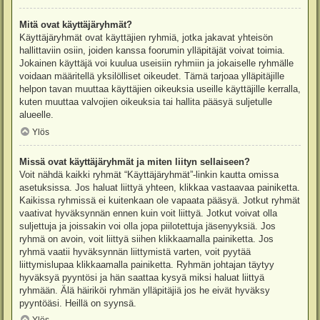
Mitä ovat käyttäjäryhmät?
Käyttäjäryhmät ovat käyttäjien ryhmiä, jotka jakavat yhteisön
hallittaviin osiin, joiden kanssa foorumin ylläpitäjät voivat toimia.
Jokainen käyttäjä voi kuulua useisiin ryhmiin ja jokaiselle ryhmälle
voidaan määritellä yksilölliset oikeudet. Tämä tarjoaa ylläpitäjille
helpon tavan muuttaa käyttäjien oikeuksia useille käyttäjille kerralla,
kuten muuttaa valvojien oikeuksia tai hallita pääsyä suljetulle
alueelle.
Ylös
Missä ovat käyttäjäryhmät ja miten liityn sellaiseen?
Voit nähdä kaikki ryhmät “Käyttäjäryhmät”-linkin kautta omissa
asetuksissa. Jos haluat liittyä yhteen, klikkaa vastaavaa painiketta.
Kaikissa ryhmissä ei kuitenkaan ole vapaata pääsyä. Jotkut ryhmät
vaativat hyväksynnän ennen kuin voit liittyä. Jotkut voivat olla
suljettuja ja joissakin voi olla jopa piilotettuja jäsenyyksiä. Jos
ryhmä on avoin, voit liittyä siihen klikkaamalla painiketta. Jos
ryhmä vaatii hyväksynnän liittymistä varten, voit pyytää
liittymislupaa klikkaamalla painiketta. Ryhmän johtajan täytyy
hyväksyä pyyntösi ja hän saattaa kysyä miksi haluat liittyä
ryhmään. Älä häiriköi ryhmän ylläpitäjiä jos he eivät hyväksy
pyyntöäsi. Heillä on syynsä.