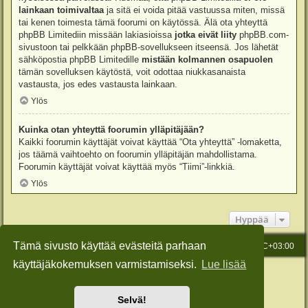
lainkaan toimivaltaa
ja sitä ei voida pitää vastuussa miten, missä
tai kenen toimesta tämä foorumi on käytössä. Älä ota yhteyttä
phpBB Limitediin missään lakiasioissa
jotka eivät liity
phpBB.com-
sivustoon tai pelkkään phpBB-sovellukseen itseensä. Jos lähetät
sähköpostia phpBB Limitedille
mistään kolmannen osapuolen
tämän sovelluksen käytöstä, voit odottaa niukkasanaista
vastausta, jos edes vastausta lainkaan.
Ylös
Kuinka otan yhteyttä foorumin ylläpitäjään?
Kaikki foorumin käyttäjät voivat käyttää “Ota yhteyttä” -lomaketta,
jos täämä vaihtoehto on foorumin ylläpitäjän mahdollistama.
Foorumin käyttäjät voivat käyttää myös “Tiimi”-linkkiä.
Ylös
Hyppää
Tämä sivusto käyttää evästeitä parhaan
Etusivu
Viesti Ylläpidolle
Kaikki ajat ovat
UTC+03:00
käyttäjäkokemuksen varmistamiseksi.
Lue lisää
Keskustelufoorumin ohjelmisto
phpBB
® Forum Software © phpBB Limited
Käännös: phpBB Suomi (lurttinen, harritapio, Pettis)
Style: Green-Style-Slim by Joyce&Luna
phpBB-Style-Design
Selvä!
Yksityisyys
|
Ehdot