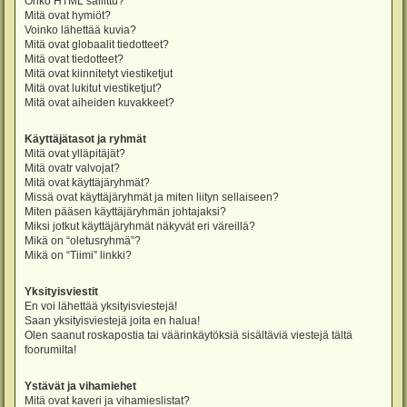
Onko HTML sallittu?
Mitä ovat hymiöt?
Voinko lähettää kuvia?
Mitä ovat globaalit tiedotteet?
Mitä ovat tiedotteet?
Mitä ovat kiinnitetyt viestiketjut
Mitä ovat lukitut viestiketjut?
Mitä ovat aiheiden kuvakkeet?
Käyttäjätasot ja ryhmät
Mitä ovat ylläpitäjät?
Mitä ovatr valvojat?
Mitä ovat käyttäjäryhmät?
Missä ovat käyttäjäryhmät ja miten liityn sellaiseen?
Miten pääsen käyttäjäryhmän johtajaksi?
Miksi jotkut käyttäjäryhmät näkyvät eri väreillä?
Mikä on “oletusryhmä”?
Mikä on “Tiimi” linkki?
Yksityisviestit
En voi lähettää yksityisviestejä!
Saan yksityisviestejä joita en halua!
Olen saanut roskapostia tai väärinkäytöksiä sisältäviä viestejä tältä
foorumilta!
Ystävät ja vihamiehet
Mitä ovat kaveri ja vihamieslistat?