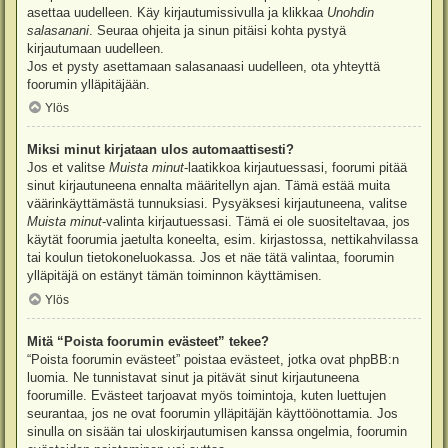
asettaa uudelleen. Käy kirjautumissivulla ja klikkaa
Unohdin
salasanani
. Seuraa ohjeita ja sinun pitäisi kohta pystyä
kirjautumaan uudelleen.
Jos et pysty asettamaan salasanaasi uudelleen, ota yhteyttä
foorumin ylläpitäjään.
Ylös
Miksi minut kirjataan ulos automaattisesti?
Jos et valitse
Muista minut
-laatikkoa kirjautuessasi, foorumi pitää
sinut kirjautuneena ennalta määritellyn ajan. Tämä estää muita
väärinkäyttämästä tunnuksiasi. Pysyäksesi kirjautuneena, valitse
Muista minut
-valinta kirjautuessasi. Tämä ei ole suositeltavaa, jos
käytät foorumia jaetulta koneelta, esim. kirjastossa, nettikahvilassa
tai koulun tietokoneluokassa. Jos et näe tätä valintaa, foorumin
ylläpitäjä on estänyt tämän toiminnon käyttämisen.
Ylös
Mitä “Poista foorumin evästeet” tekee?
“Poista foorumin evästeet” poistaa evästeet, jotka ovat phpBB:n
luomia. Ne tunnistavat sinut ja pitävät sinut kirjautuneena
foorumille. Evästeet tarjoavat myös toimintoja, kuten luettujen
seurantaa, jos ne ovat foorumin ylläpitäjän käyttöönottamia. Jos
sinulla on sisään tai uloskirjautumisen kanssa ongelmia, foorumin