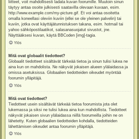
liitteet, voit mahdollisesti ladata kuvan foorumille. Muutoin sinun
täytyy antaa osoite julkisesti saatavilla olevaan kuvaan, esim.
http://www.example.com/my-picture.gif. Et voi antaa osoitetta
omalla koneellasi oleviin kuviin (ellei se ole yleinen palvelin) tai
kuviin, jotka ovat käyttäjätunnistuksen takana, esim. hotmail tai
yahoo sähköpostilaatikot, salasanasuojatut sivustot, jne.
Näyttääksesi kuvan, käytä BBCoden [img]-tagia.
Ylös
Mitä ovat globaalit tiedotteet?
Globaalit tiedotteet sisältävät tärkeää tietoa ja sinun tulisi lukea ne
aina kun on mahdolista. Ne näkyvät jokaisen alueen ylälaidassa ja
omissa asetuksissa. Globaalien tiedotteiden oikeudet myöntää
foorumin ylläpitäjä.
Ylös
Mitä ovat tiedotteet?
Tiedotteet usein sisältävät tärkeää tietoa foorumista jota olet
lukemassa ja siksi ne tulisi lukea aina kun mahdollista. Tiedotteet
näkyvät jokaisen sivun ylälaidassa niillä foorumeilla joihin ne on
lähetetty. Kuten globaalien tiedotteiden kohdalla, tiedotteiden
lähettämisen oikeudet antaa foorumin ylläpitäjä.
Ylös