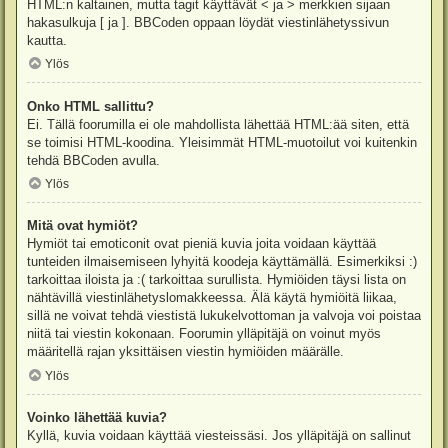
HTML:n kaltainen, mutta tagit käyttävät < ja > merkkien sijaan
hakasulkuja [ ja ]. BBCoden oppaan löydät viestinlähetyssivun
kautta.
Ylös
Onko HTML sallittu?
Ei. Tällä foorumilla ei ole mahdollista lähettää HTML:ää siten, että
se toimisi HTML-koodina. Yleisimmät HTML-muotoilut voi kuitenkin
tehdä BBCoden avulla.
Ylös
Mitä ovat hymiöt?
Hymiöt tai emoticonit ovat pieniä kuvia joita voidaan käyttää
tunteiden ilmaisemiseen lyhyitä koodeja käyttämällä. Esimerkiksi :)
tarkoittaa iloista ja :( tarkoittaa surullista. Hymiöiden täysi lista on
nähtävillä viestinlähetyslomakkeessa. Älä käytä hymiöitä liikaa,
sillä ne voivat tehdä viestistä lukukelvottoman ja valvoja voi poistaa
niitä tai viestin kokonaan. Foorumin ylläpitäjä on voinut myös
määritellä rajan yksittäisen viestin hymiöiden määrälle.
Ylös
Voinko lähettää kuvia?
Kyllä, kuvia voidaan käyttää viesteissäsi. Jos ylläpitäjä on sallinut