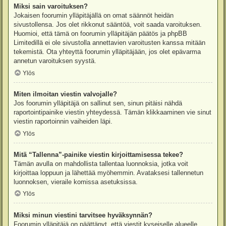
Miksi sain varoituksen?
Jokaisen foorumin ylläpitäjällä on omat säännöt heidän
sivustollensa. Jos olet rikkonut sääntöä, voit saada varoituksen.
Huomioi, että tämä on foorumin ylläpitäjän päätös ja phpBB
Limitedillä ei ole sivustolla annettavien varoitusten kanssa mitään
tekemistä. Ota yhteyttä foorumin ylläpitäjään, jos olet epävarma
annetun varoituksen syystä.
Ylös
Miten ilmoitan viestin valvojalle?
Jos foorumin ylläpitäjä on sallinut sen, sinun pitäisi nähdä
raportointipainike viestin yhteydessä. Tämän klikkaaminen vie sinut
viestin raportoinnin vaiheiden läpi.
Ylös
Mitä “Tallenna”-painike viestin kirjoittamisessa tekee?
Tämän avulla on mahdollista tallentaa luonnoksia, jotka voit
kirjoittaa loppuun ja lähettää myöhemmin. Avataksesi tallennetun
luonnoksen, vieraile komissa asetuksissa.
Ylös
Miksi minun viestini tarvitsee hyväksynnän?
Foorumin ylläpitäjä on päättänyt, että viestit kyseiselle alueelle