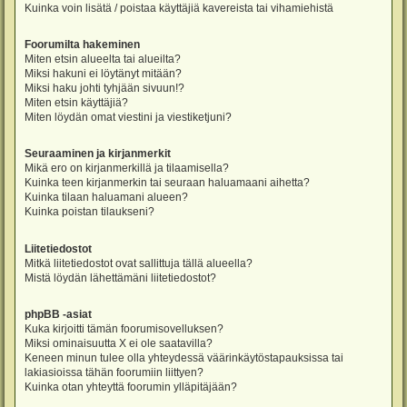
Kuinka voin lisätä / poistaa käyttäjiä kavereista tai vihamiehistä
Foorumilta hakeminen
Miten etsin alueelta tai alueilta?
Miksi hakuni ei löytänyt mitään?
Miksi haku johti tyhjään sivuun!?
Miten etsin käyttäjiä?
Miten löydän omat viestini ja viestiketjuni?
Seuraaminen ja kirjanmerkit
Mikä ero on kirjanmerkillä ja tilaamisella?
Kuinka teen kirjanmerkin tai seuraan haluamaani aihetta?
Kuinka tilaan haluamani alueen?
Kuinka poistan tilaukseni?
Liitetiedostot
Mitkä liitetiedostot ovat sallittuja tällä alueella?
Mistä löydän lähettämäni liitetiedostot?
phpBB -asiat
Kuka kirjoitti tämän foorumisovelluksen?
Miksi ominaisuutta X ei ole saatavilla?
Keneen minun tulee olla yhteydessä väärinkäytöstapauksissa tai
lakiasioissa tähän foorumiin liittyen?
Kuinka otan yhteyttä foorumin ylläpitäjään?