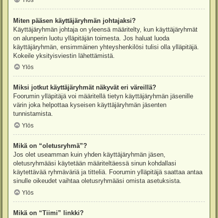
Ylös
Miten pääsen käyttäjäryhmän johtajaksi?
Käyttäjäryhmän johtaja on yleensä määritelty, kun käyttäjäryhmät
on alunperin luotu ylläpitäjän toimesta. Jos haluat luoda
käyttäjäryhmän, ensimmäinen yhteyshenkilösi tulisi olla ylläpitäjä.
Kokeile yksityisviestin lähettämistä.
Ylös
Miksi jotkut käyttäjäryhmät näkyvät eri väreillä?
Foorumin ylläpitäjä voi määritellä tietyn käyttäjäryhmän jäsenille
värin joka helpottaa kyseisen käyttäjäryhmän jäsenten
tunnistamista.
Ylös
Mikä on “oletusryhmä”?
Jos olet useamman kuin yhden käyttäjäryhmän jäsen,
oletusryhmääsi käytetään määriteltäessä sinun kohdallasi
käytettävää ryhmäväriä ja titteliä. Foorumin ylläpitäjä saattaa antaa
sinulle oikeudet vaihtaa oletusryhmääsi omista asetuksista.
Ylös
Mikä on “Tiimi” linkki?