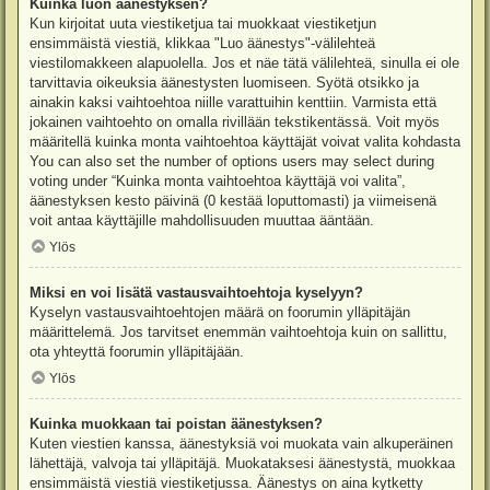
Kuinka luon äänestyksen?
Kun kirjoitat uuta viestiketjua tai muokkaat viestiketjun
ensimmäistä viestiä, klikkaa "Luo äänestys"-välilehteä
viestilomakkeen alapuolella. Jos et näe tätä välilehteä, sinulla ei ole
tarvittavia oikeuksia äänestysten luomiseen. Syötä otsikko ja
ainakin kaksi vaihtoehtoa niille varattuihin kenttiin. Varmista että
jokainen vaihtoehto on omalla rivillään tekstikentässä. Voit myös
määritellä kuinka monta vaihtoehtoa käyttäjät voivat valita kohdasta
You can also set the number of options users may select during
voting under “Kuinka monta vaihtoehtoa käyttäjä voi valita”,
äänestyksen kesto päivinä (0 kestää loputtomasti) ja viimeisenä
voit antaa käyttäjille mahdollisuuden muuttaa ääntään.
Ylös
Miksi en voi lisätä vastausvaihtoehtoja kyselyyn?
Kyselyn vastausvaihtoehtojen määrä on foorumin ylläpitäjän
määrittelemä. Jos tarvitset enemmän vaihtoehtoja kuin on sallittu,
ota yhteyttä foorumin ylläpitäjään.
Ylös
Kuinka muokkaan tai poistan äänestyksen?
Kuten viestien kanssa, äänestyksiä voi muokata vain alkuperäinen
lähettäjä, valvoja tai ylläpitäjä. Muokataksesi äänestystä, muokkaa
ensimmäistä viestiä viestiketjussa. Äänestys on aina kytketty