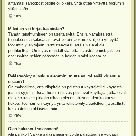
antamasi sähköpostiosoite oli oikein, yritä ottaa yhteyttä foorumin
ylläpitäjään.
Ylös
Miksi en voi kirjautua sisään?
Tämän tapahtumiseen on useita syitä. Ensin, varmista että
tunnuksesi ja salasanasi ovat oikein. Jos ne ovat, ota yhteyttä
foorumin ylläpitäjään varmistaaksesi, että sinulla ei ole
porttikieltoja. On myös mahdollista, että sivuston omistajalla on
asetusvirhe heidän päässään ja heidän pitäisi korjata se.
Ylös
Rekisteröidyin joskus aiemmin, mutta en voi enää kirjautua
sisään?!
On mahdollista, että ylläpitäjä on poistanut käyttäjätilisi käytöstä
jostain syystä. Useat foorumit myös poistavat käyttäjiä, jotka eivät
ole kirjoittaneet pitkään aikaan pienentääkseen tietokantansa
kokoa. Jos näin on käynyt, yritä rekisteröityä uudelleen ja osallistu
keskusteluun aktiivisemmin.
Ylös
Olen hukannut salasanani!
Älä panikoi! Vaikka salasanaasi ei voida palauttaa, se voidaan