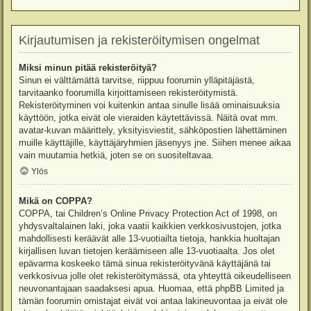
Kirjautumisen ja rekisteröitymisen ongelmat
Miksi minun pitää rekisteröityä?
Sinun ei välttämättä tarvitse, riippuu foorumin ylläpitäjästä,
tarvitaanko foorumilla kirjoittamiseen rekisteröitymistä.
Rekisteröityminen voi kuitenkin antaa sinulle lisää ominaisuuksia
käyttöön, jotka eivät ole vieraiden käytettävissä. Näitä ovat mm.
avatar-kuvan määrittely, yksityisviestit, sähköpostien lähettäminen
muille käyttäjille, käyttäjäryhmien jäsenyys jne. Siihen menee aikaa
vain muutamia hetkiä, joten se on suositeltavaa.
Ylös
Mikä on COPPA?
COPPA, tai Children’s Online Privacy Protection Act of 1998, on
yhdysvaltalainen laki, joka vaatii kaikkien verkkosivustojen, jotka
mahdollisesti keräävät alle 13-vuotiailta tietoja, hankkia huoltajan
kirjallisen luvan tietojen keräämiseen alle 13-vuotiaalta. Jos olet
epävarma koskeeko tämä sinua rekisteröityvänä käyttäjänä tai
verkkosivua jolle olet rekisteröitymässä, ota yhteyttä oikeudelliseen
neuvonantajaan saadaksesi apua. Huomaa, että phpBB Limited ja
tämän foorumin omistajat eivät voi antaa lakineuvontaa ja eivät ole