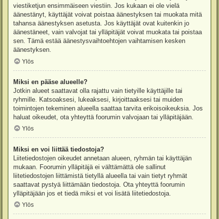
viestiketjun ensimmäiseen viestiin. Jos kukaan ei ole vielä
äänestänyt, käyttäjät voivat poistaa äänestyksen tai muokata mitä
tahansa äänestyksen asetusta. Jos käyttäjät ovat kuitenkin jo
äänestäneet, vain valvojat tai ylläpitäjät voivat muokata tai poistaa
sen. Tämä estää äänestysvaihtoehtojen vaihtamisen kesken
äänestyksen.
Ylös
Miksi en pääse alueelle?
Jotkin alueet saattavat olla rajattu vain tietyille käyttäjille tai
ryhmille. Katsoaksesi, lukeaksesi, kirjoittaaksesi tai muiden
toimintojen tekeminen alueella saattaa tarvita erikoisoikeuksia. Jos
haluat oikeudet, ota yhteyttä foorumin valvojaan tai ylläpitäjään.
Ylös
Miksi en voi liittää tiedostoja?
Liitetiedostojen oikeudet annetaan alueen, ryhmän tai käyttäjän
mukaan. Foorumin ylläpitäjä ei välttämättä ole sallinut
liitetiedostojen liittämistä tietyllä alueella tai vain tietyt ryhmät
saattavat pystyä liittämään tiedostoja. Ota yhteyttä foorumin
ylläpitäjään jos et tiedä miksi et voi lisätä liitetiedostoja.
Ylös