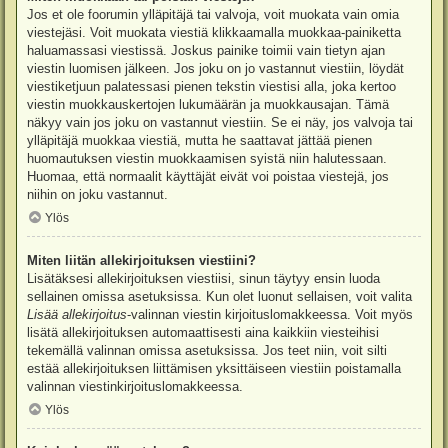
Jos et ole foorumin ylläpitäjä tai valvoja, voit muokata vain omia
viestejäsi. Voit muokata viestiä klikkaamalla muokkaa-painiketta
haluamassasi viestissä. Joskus painike toimii vain tietyn ajan
viestin luomisen jälkeen. Jos joku on jo vastannut viestiin, löydät
viestiketjuun palatessasi pienen tekstin viestisi alla, joka kertoo
viestin muokkauskertojen lukumäärän ja muokkausajan. Tämä
näkyy vain jos joku on vastannut viestiin. Se ei näy, jos valvoja tai
ylläpitäjä muokkaa viestiä, mutta he saattavat jättää pienen
huomautuksen viestin muokkaamisen syistä niin halutessaan.
Huomaa, että normaalit käyttäjät eivät voi poistaa viestejä, jos
niihin on joku vastannut.
Ylös
Miten liitän allekirjoituksen viestiini?
Lisätäksesi allekirjoituksen viestiisi, sinun täytyy ensin luoda
sellainen omissa asetuksissa. Kun olet luonut sellaisen, voit valita
Lisää allekirjoitus
-valinnan viestin kirjoituslomakkeessa. Voit myös
lisätä allekirjoituksen automaattisesti aina kaikkiin viesteihisi
tekemällä valinnan omissa asetuksissa. Jos teet niin, voit silti
estää allekirjoituksen liittämisen yksittäiseen viestiin poistamalla
valinnan viestinkirjoituslomakkeessa.
Ylös