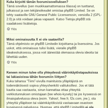
Kuka kirjoitti tämän foorumisovelluksen?
Tämä sovellus (sen muokkaamattomassa tilassa) on tuottanut,
julkaissut ja sen tekijänoikeudet omistaa
phpBB Limited
. Se on
tehty saataville GNU General Public Licensenssin, versiolla 2 (GPL-
2.0) ja sitä voidaan jakaa vapaasti. Katso
Tietoja phpBB:stä
saadaksesi lisätietoja.
Ylös
Miksi ominaisuutta X ei ole saatavilla?
Tämä ohjelmisto on phpBB Limitedin kirjoittama ja lisensoima. Jos
uskot, että ominaisuus tulisi lisätä, vieraile
phpBB
ideakeskuksessa
, jossa voit äänestää olemassa olevia ideoita tai
lähettää uuden.
Ylös
Keneen minun tulee olla yhteydessä väärinkäytöstapauksissa
tai lakiasioissa tähän foorumiin liittyen?
Kuka tahansa “Tiimi”-sivulla mainituista ylläpitäjistä on
todennäköisesti sopiva yhteyshenkilö valituksillesi. Jos et tätä
kautta saa vastausta, sinun kannattaa ottaa yhteyttä
verkkotunnuksen omistajaan (tee
whois-kysely
) tai jos kyseessä on
ilmaispalvelussa oleva (esim. Yahoo!, free.fr, f2s.com, jne.), ota
yhteyttä ylläpitoon tai väärinkäytöksistä vastaavaan osastoon
kyseisessä palvelussa. Huomaa, että phpBB Limitedillä
ei ole