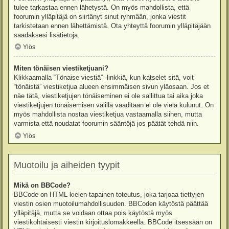
tulee tarkastaa ennen lähetystä. On myös mahdollista, että
foorumin ylläpitäjä on siirtänyt sinut ryhmään, jonka viestit
tarkistetaan ennen lähettämistä. Ota yhteyttä foorumin ylläpitäjään
saadaksesi lisätietoja.
Ylös
Miten tönäisen viestiketjuani?
Klikkaamalla “Tönaise viestiä” -linkkiä, kun katselet sitä, voit
“tönäistä” viestiketjua alueen ensimmäisen sivun yläosaan. Jos et
näe tätä, viestiketjujen tönäiseminen ei ole sallittua tai aika joka
viestiketjujen tönäisemisen välillä vaaditaan ei ole vielä kulunut. On
myös mahdollista nostaa viestiketjua vastaamalla siihen, mutta
varmista että noudatat foorumin sääntöjä jos päätät tehdä niin.
Ylös
Muotoilu ja aiheiden tyypit
Mikä on BBCode?
BBCode on HTML-kielen tapainen toteutus, joka tarjoaa tiettyjen
viestin osien muotoilumahdollisuuden. BBCoden käytöstä päättää
ylläpitäjä, mutta se voidaan ottaa pois käytöstä myös
viestikohtaisesti viestin kirjoituslomakkeella. BBCode itsessään on