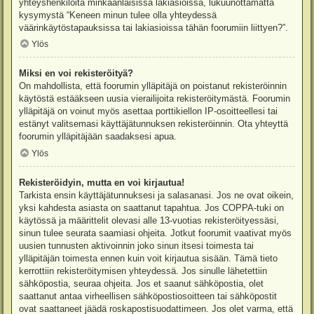
yhteyshenkilöitä minkäänlaisissa lakiasioissa, lukuunottamatta
kysymystä “Keneen minun tulee olla yhteydessä
väärinkäytöstapauksissa tai lakiasioissa tähän foorumiin liittyen?”.
Ylös
Miksi en voi rekisteröityä?
On mahdollista, että foorumin ylläpitäjä on poistanut rekisteröinnin
käytöstä estääkseen uusia vierailijoita rekisteröitymästä. Foorumin
ylläpitäjä on voinut myös asettaa porttikiellon IP-osoitteellesi tai
estänyt valitsemasi käyttäjätunnuksen rekisteröinnin. Ota yhteyttä
foorumin ylläpitäjään saadaksesi apua.
Ylös
Rekisteröidyin, mutta en voi kirjautua!
Tarkista ensin käyttäjätunnuksesi ja salasanasi. Jos ne ovat oikein,
yksi kahdesta asiasta on saattanut tapahtua. Jos COPPA-tuki on
käytössä ja määrittelit olevasi alle 13-vuotias rekisteröityessäsi,
sinun tulee seurata saamiasi ohjeita. Jotkut foorumit vaativat myös
uusien tunnusten aktivoinnin joko sinun itsesi toimesta tai
ylläpitäjän toimesta ennen kuin voit kirjautua sisään. Tämä tieto
kerrottiin rekisteröitymisen yhteydessä. Jos sinulle lähetettiin
sähköpostia, seuraa ohjeita. Jos et saanut sähköpostia, olet
saattanut antaa virheellisen sähköpostiosoitteen tai sähköpostit
ovat saattaneet jäädä roskapostisuodattimeen. Jos olet varma, että