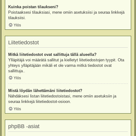
Kuinka poistan tilaukseni?
Poistaaksesi tilauksiasi, mene omiin asetuksiisi ja seuraa linkkejä
tilauksiisi.
Ylös
Liitetiedostot
Mitkä liitetiedostot ovat sallittuja tällä alueella?
Ylläpitäjä voi määrätä sallitut ja kielletyt liitetiedostojen tyypit. Ota
yhteys ylläpitäjään mikäli et ole varma mitkä tiedostot ovat
sallittuja..
Ylös
Mistä löydän lähettämäni liitetiedostot?
Nähdäksesi listan liitetiedostoistasi, mene omiin asetuksiin ja
seuraa linkkejä liitetiedostot-osioon.
Ylös
phpBB -asiat