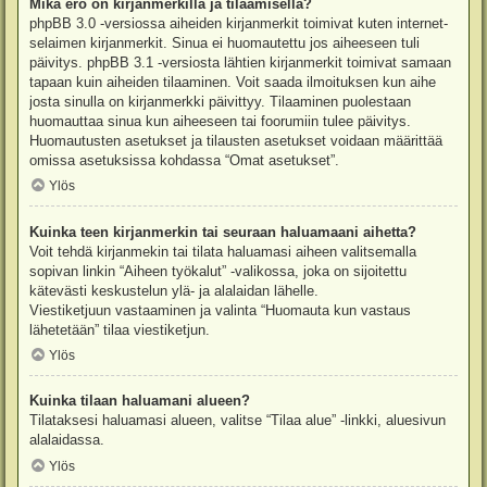
Mikä ero on kirjanmerkillä ja tilaamisella?
phpBB 3.0 -versiossa aiheiden kirjanmerkit toimivat kuten internet-
selaimen kirjanmerkit. Sinua ei huomautettu jos aiheeseen tuli
päivitys. phpBB 3.1 -versiosta lähtien kirjanmerkit toimivat samaan
tapaan kuin aiheiden tilaaminen. Voit saada ilmoituksen kun aihe
josta sinulla on kirjanmerkki päivittyy. Tilaaminen puolestaan
huomauttaa sinua kun aiheeseen tai foorumiin tulee päivitys.
Huomautusten asetukset ja tilausten asetukset voidaan määrittää
omissa asetuksissa kohdassa “Omat asetukset”.
Ylös
Kuinka teen kirjanmerkin tai seuraan haluamaani aihetta?
Voit tehdä kirjanmekin tai tilata haluamasi aiheen valitsemalla
sopivan linkin “Aiheen työkalut” -valikossa, joka on sijoitettu
kätevästi keskustelun ylä- ja alalaidan lähelle.
Viestiketjuun vastaaminen ja valinta “Huomauta kun vastaus
lähetetään” tilaa viestiketjun.
Ylös
Kuinka tilaan haluamani alueen?
Tilataksesi haluamasi alueen, valitse “Tilaa alue” -linkki, aluesivun
alalaidassa.
Ylös