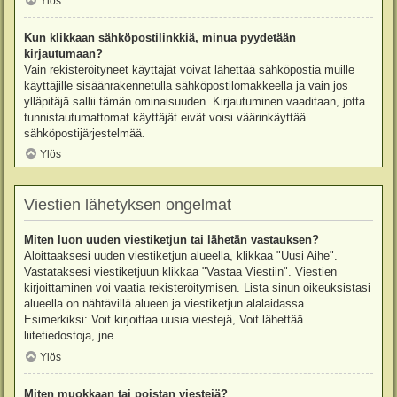
Ylös
Kun klikkaan sähköpostilinkkiä, minua pyydetään
kirjautumaan?
Vain rekisteröityneet käyttäjät voivat lähettää sähköpostia muille
käyttäjille sisäänrakennetulla sähköpostilomakkeella ja vain jos
ylläpitäjä sallii tämän ominaisuuden. Kirjautuminen vaaditaan, jotta
tunnistautumattomat käyttäjät eivät voisi väärinkäyttää
sähköpostijärjestelmää.
Ylös
Viestien lähetyksen ongelmat
Miten luon uuden viestiketjun tai lähetän vastauksen?
Aloittaaksesi uuden viestiketjun alueella, klikkaa "Uusi Aihe".
Vastataksesi viestiketjuun klikkaa "Vastaa Viestiin". Viestien
kirjoittaminen voi vaatia rekisteröitymisen. Lista sinun oikeuksistasi
alueella on nähtävillä alueen ja viestiketjun alalaidassa.
Esimerkiksi: Voit kirjoittaa uusia viestejä, Voit lähettää
liitetiedostoja, jne.
Ylös
Miten muokkaan tai poistan viestejä?