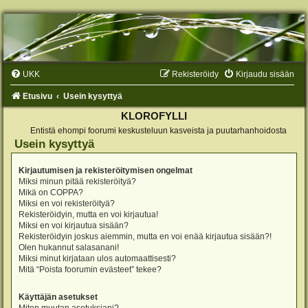
UKK
Rekisteröidy
Kirjaudu sisään
Etusivu
Usein kysyttyä
KLOROFYLLI
Entistä ehompi foorumi keskusteluun kasveista ja puutarhanhoidosta
Usein kysyttyä
Kirjautumisen ja rekisteröitymisen ongelmat
Miksi minun pitää rekisteröityä?
Mikä on COPPA?
Miksi en voi rekisteröityä?
Rekisteröidyin, mutta en voi kirjautua!
Miksi en voi kirjautua sisään?
Rekisteröidyin joskus aiemmin, mutta en voi enää kirjautua sisään?!
Olen hukannut salasanani!
Miksi minut kirjataan ulos automaattisesti?
Mitä “Poista foorumin evästeet” tekee?
Käyttäjän asetukset