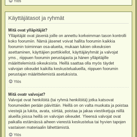
Ylös
Käyttäjätasot ja ryhmät
Mitä ovat ylläpitäjät?
Ylläpitäjät ovat jäseniä joille on annettu korkeimman tason kontrolli
koko foorumiin. Nämä jäsenet voivat hallita foorumin kaikkia
foorumin toiminnan osa-alueita, mukaan lukien oikeuksien
asettaminen, käyttäjien porttikiellot, käyttäjäryhmät ja valvojat
yms., riippuen foorumin perustajasta ja hänen ylläpitäjille
määrittelemistä oikeuksista. Heillä saattaa olla myös täydet
valvojan oikeudet kaikilla keskustelualueilla, riippuen foorumin
perustajan määrittelemistä asetuksista.
Ylös
Mitä ovatr valvojat?
Valvojat ovat henkilöitä (tai ryhmä henkilöitä) jotka katsovat
foorumeiden perään päivittäin. Heillä on on valta muokata ja poistaa
viestejä ja lukita, avata, siirtää, poistaa ja jakaa viestiketjuja niillä
alueilla joissa heillä on valvojan oikeudet. Yleensä valvojat ovat
paikalla estämässä aiheen vierestä keskustelua tai hyvien tapojen
vastaisen materiaalin lähettämistä.
Ylös