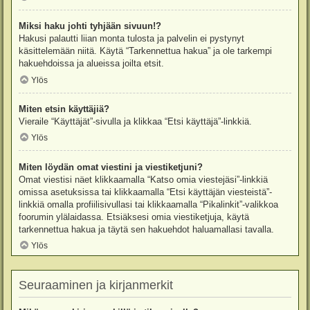
Miksi haku johti tyhjään sivuun!?
Hakusi palautti liian monta tulosta ja palvelin ei pystynyt
käsittelemään niitä. Käytä “Tarkennettua hakua” ja ole tarkempi
hakuehdoissa ja alueissa joilta etsit.
Ylös
Miten etsin käyttäjiä?
Vieraile “Käyttäjät”-sivulla ja klikkaa “Etsi käyttäjä”-linkkiä.
Ylös
Miten löydän omat viestini ja viestiketjuni?
Omat viestisi näet klikkaamalla “Katso omia viestejäsi”-linkkiä
omissa asetuksissa tai klikkaamalla “Etsi käyttäjän viesteistä”-
linkkiä omalla profiilisivullasi tai klikkaamalla “Pikalinkit”-valikkoa
foorumin ylälaidassa. Etsiäksesi omia viestiketjuja, käytä
tarkennettua hakua ja täytä sen hakuehdot haluamallasi tavalla.
Ylös
Seuraaminen ja kirjanmerkit