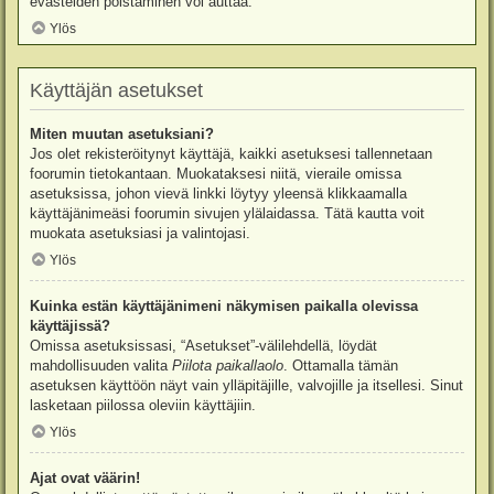
evästeiden poistaminen voi auttaa.
Ylös
Käyttäjän asetukset
Miten muutan asetuksiani?
Jos olet rekisteröitynyt käyttäjä, kaikki asetuksesi tallennetaan
foorumin tietokantaan. Muokataksesi niitä, vieraile omissa
asetuksissa, johon vievä linkki löytyy yleensä klikkaamalla
käyttäjänimeäsi foorumin sivujen ylälaidassa. Tätä kautta voit
muokata asetuksiasi ja valintojasi.
Ylös
Kuinka estän käyttäjänimeni näkymisen paikalla olevissa
käyttäjissä?
Omissa asetuksissasi, “Asetukset”-välilehdellä, löydät
mahdollisuuden valita
Piilota paikallaolo
. Ottamalla tämän
asetuksen käyttöön näyt vain ylläpitäjille, valvojille ja itsellesi. Sinut
lasketaan piilossa oleviin käyttäjiin.
Ylös
Ajat ovat väärin!