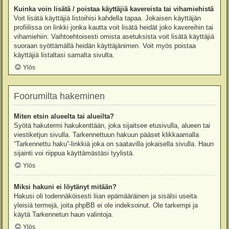
Kuinka voin lisätä / poistaa käyttäjiä kavereista tai vihamiehistä
Voit lisätä käyttäjiä listoihisi kahdella tapaa. Jokaisen käyttäjän
profiilissa on linkki jonka kautta voit lisätä heidät joko kavereihin tai
vihamiehiin. Vaihtoehtoisesti omista asetuksista voit lisätä käyttäjiä
suoraan syöttämällä heidän käyttäjänimen. Voit myös poistaa
käyttäjiä listaltasi samalta sivulta.
Ylös
Foorumilta hakeminen
Miten etsin alueelta tai alueilta?
Syötä hakutermi hakukenttään, joka sijaitsee etusivulla, alueen tai
viestiketjun sivulla. Tarkennettuun hakuun pääset klikkaamalla
“Tarkennettu haku”-linkkiä joka on saatavilla jokaisella sivulla. Haun
sijainti voi riippua käyttämästäsi tyylistä.
Ylös
Miksi hakuni ei löytänyt mitään?
Hakusi oli todennäköisesti liian epämääräinen ja sisälsi useita
yleisiä termejä, joita phpBB ei ole indeksoinut. Ole tarkempi ja
käytä Tarkennetun haun valintoja.
Ylös