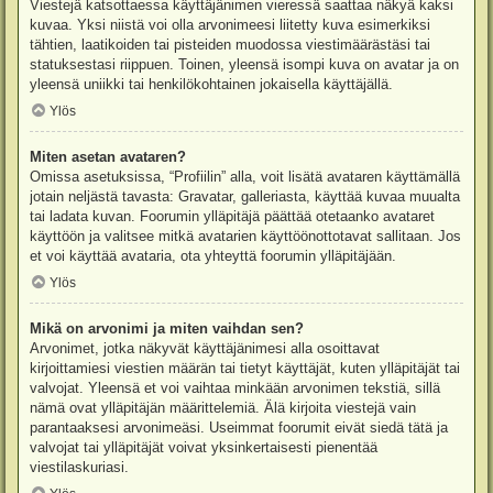
Viestejä katsottaessa käyttäjänimen vieressä saattaa näkyä kaksi
kuvaa. Yksi niistä voi olla arvonimeesi liitetty kuva esimerkiksi
tähtien, laatikoiden tai pisteiden muodossa viestimäärästäsi tai
statuksestasi riippuen. Toinen, yleensä isompi kuva on avatar ja on
yleensä uniikki tai henkilökohtainen jokaisella käyttäjällä.
Ylös
Miten asetan avataren?
Omissa asetuksissa, “Profiilin” alla, voit lisätä avataren käyttämällä
jotain neljästä tavasta: Gravatar, galleriasta, käyttää kuvaa muualta
tai ladata kuvan. Foorumin ylläpitäjä päättää otetaanko avataret
käyttöön ja valitsee mitkä avatarien käyttöönottotavat sallitaan. Jos
et voi käyttää avataria, ota yhteyttä foorumin ylläpitäjään.
Ylös
Mikä on arvonimi ja miten vaihdan sen?
Arvonimet, jotka näkyvät käyttäjänimesi alla osoittavat
kirjoittamiesi viestien määrän tai tietyt käyttäjät, kuten ylläpitäjät tai
valvojat. Yleensä et voi vaihtaa minkään arvonimen tekstiä, sillä
nämä ovat ylläpitäjän määrittelemiä. Älä kirjoita viestejä vain
parantaaksesi arvonimeäsi. Useimmat foorumit eivät siedä tätä ja
valvojat tai ylläpitäjät voivat yksinkertaisesti pienentää
viestilaskuriasi.