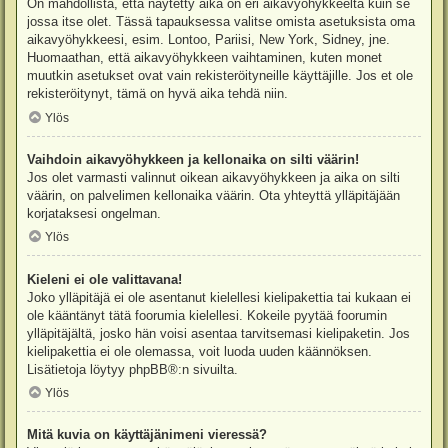
On mahdollista, että näytetty aika on eri aikavyöhykkeeltä kuin se
jossa itse olet. Tässä tapauksessa valitse omista asetuksista oma
aikavyöhykkeesi, esim. Lontoo, Pariisi, New York, Sidney, jne.
Huomaathan, että aikavyöhykkeen vaihtaminen, kuten monet
muutkin asetukset ovat vain rekisteröityneille käyttäjille. Jos et ole
rekisteröitynyt, tämä on hyvä aika tehdä niin.
Ylös
Vaihdoin aikavyöhykkeen ja kellonaika on silti väärin!
Jos olet varmasti valinnut oikean aikavyöhykkeen ja aika on silti
väärin, on palvelimen kellonaika väärin. Ota yhteyttä ylläpitäjään
korjataksesi ongelman.
Ylös
Kieleni ei ole valittavana!
Joko ylläpitäjä ei ole asentanut kielellesi kielipakettia tai kukaan ei
ole kääntänyt tätä foorumia kielellesi. Kokeile pyytää foorumin
ylläpitäjältä, josko hän voisi asentaa tarvitsemasi kielipaketin. Jos
kielipakettia ei ole olemassa, voit luoda uuden käännöksen.
Lisätietoja löytyy
phpBB
®:n sivuilta.
Ylös
Mitä kuvia on käyttäjänimeni vieressä?