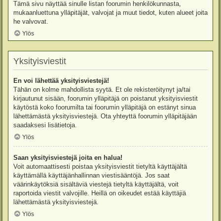
Tämä sivu näyttää sinulle listan foorumin henkilökunnasta,
mukaanluettuna ylläpitäjät, valvojat ja muut tiedot, kuten alueet joita
he valvovat.
Ylös
Yksityisviestit
En voi lähettää yksityisviestejä!
Tähän on kolme mahdollista syytä. Et ole rekisteröitynyt ja/tai
kirjautunut sisään, foorumin ylläpitäjä on poistanut yksityisviestit
käytöstä koko foorumilta tai foorumin ylläpitäjä on estänyt sinua
lähettämästä yksityisviestejä. Ota yhteyttä foorumin ylläpitäjään
saadaksesi lisätietoja.
Ylös
Saan yksityisviestejä joita en halua!
Voit automaattisesti poistaa yksityisviestit tietyltä käyttäjältä
käyttämällä käyttäjänhallinnan viestisääntöjä. Jos saat
väärinkäytöksiä sisältäviä viestejä tietyltä käyttäjältä, voit
raportoida viestit valvojille. Heillä on oikeudet estää käyttäjiä
lähettämästä yksityisviestejä.
Ylös