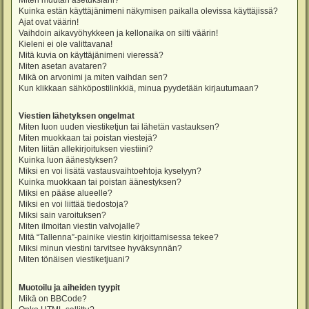
Miten muutan asetuksiani?
Kuinka estän käyttäjänimeni näkymisen paikalla olevissa käyttäjissä?
Ajat ovat väärin!
Vaihdoin aikavyöhykkeen ja kellonaika on silti väärin!
Kieleni ei ole valittavana!
Mitä kuvia on käyttäjänimeni vieressä?
Miten asetan avataren?
Mikä on arvonimi ja miten vaihdan sen?
Kun klikkaan sähköpostilinkkiä, minua pyydetään kirjautumaan?
Viestien lähetyksen ongelmat
Miten luon uuden viestiketjun tai lähetän vastauksen?
Miten muokkaan tai poistan viestejä?
Miten liitän allekirjoituksen viestiini?
Kuinka luon äänestyksen?
Miksi en voi lisätä vastausvaihtoehtoja kyselyyn?
Kuinka muokkaan tai poistan äänestyksen?
Miksi en pääse alueelle?
Miksi en voi liittää tiedostoja?
Miksi sain varoituksen?
Miten ilmoitan viestin valvojalle?
Mitä “Tallenna”-painike viestin kirjoittamisessa tekee?
Miksi minun viestini tarvitsee hyväksynnän?
Miten tönäisen viestiketjuani?
Muotoilu ja aiheiden tyypit
Mikä on BBCode?