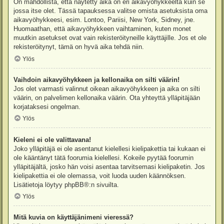
On mahdollista, että näytetty aika on eri aikavyöhykkeeltä kuin se
jossa itse olet. Tässä tapauksessa valitse omista asetuksista oma
aikavyöhykkeesi, esim. Lontoo, Pariisi, New York, Sidney, jne.
Huomaathan, että aikavyöhykkeen vaihtaminen, kuten monet
muutkin asetukset ovat vain rekisteröityneille käyttäjille. Jos et ole
rekisteröitynyt, tämä on hyvä aika tehdä niin.
Ylös
Vaihdoin aikavyöhykkeen ja kellonaika on silti väärin!
Jos olet varmasti valinnut oikean aikavyöhykkeen ja aika on silti
väärin, on palvelimen kellonaika väärin. Ota yhteyttä ylläpitäjään
korjataksesi ongelman.
Ylös
Kieleni ei ole valittavana!
Joko ylläpitäjä ei ole asentanut kielellesi kielipakettia tai kukaan ei
ole kääntänyt tätä foorumia kielellesi. Kokeile pyytää foorumin
ylläpitäjältä, josko hän voisi asentaa tarvitsemasi kielipaketin. Jos
kielipakettia ei ole olemassa, voit luoda uuden käännöksen.
Lisätietoja löytyy
phpBB
®:n sivuilta.
Ylös
Mitä kuvia on käyttäjänimeni vieressä?