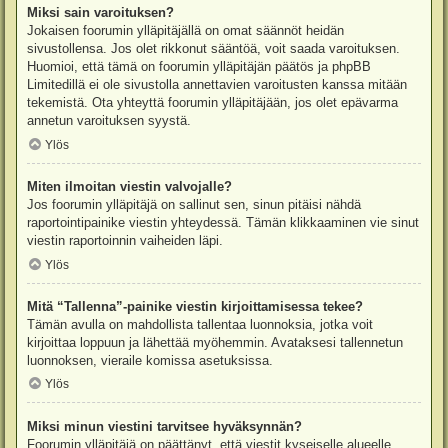
Miksi sain varoituksen?
Jokaisen foorumin ylläpitäjällä on omat säännöt heidän
sivustollensa. Jos olet rikkonut sääntöä, voit saada varoituksen.
Huomioi, että tämä on foorumin ylläpitäjän päätös ja phpBB
Limitedillä ei ole sivustolla annettavien varoitusten kanssa mitään
tekemistä. Ota yhteyttä foorumin ylläpitäjään, jos olet epävarma
annetun varoituksen syystä.
Ylös
Miten ilmoitan viestin valvojalle?
Jos foorumin ylläpitäjä on sallinut sen, sinun pitäisi nähdä
raportointipainike viestin yhteydessä. Tämän klikkaaminen vie sinut
viestin raportoinnin vaiheiden läpi.
Ylös
Mitä “Tallenna”-painike viestin kirjoittamisessa tekee?
Tämän avulla on mahdollista tallentaa luonnoksia, jotka voit
kirjoittaa loppuun ja lähettää myöhemmin. Avataksesi tallennetun
luonnoksen, vieraile komissa asetuksissa.
Ylös
Miksi minun viestini tarvitsee hyväksynnän?
Foorumin ylläpitäjä on päättänyt, että viestit kyseiselle alueelle