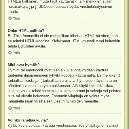
HTML:n kaltainen, mutta tagit käyttävät < ja > merkkien sijaan
hakasulkuja [ ja ]. BBCoden oppaan löydät viestinlähetyssivun
kautta.
Ylös
Onko HTML sallittu?
Ei. Tällä foorumilla ei ole mahdollista lähettää HTML:ää siten, että
se toimisi HTML-koodina. Yleisimmät HTML-muotoilut voi kuitenkin
tehdä BBCoden avulla.
Ylös
Mitä ovat hymiöt?
Hymiöt tai emoticonit ovat pieniä kuvia joita voidaan käyttää
tunteiden ilmaisemiseen lyhyitä koodeja käyttämällä. Esimerkiksi :)
tarkoittaa iloista ja :( tarkoittaa surullista. Hymiöiden täysi lista on
nähtävillä viestinlähetyslomakkeessa. Älä käytä hymiöitä liikaa,
sillä ne voivat tehdä viestistä lukukelvottoman ja valvoja voi poistaa
niitä tai viestin kokonaan. Foorumin ylläpitäjä on voinut myös
määritellä rajan yksittäisen viestin hymiöiden määrälle.
Ylös
Voinko lähettää kuvia?
Kyllä, kuvia voidaan käyttää viesteissäsi. Jos ylläpitäjä on sallinut