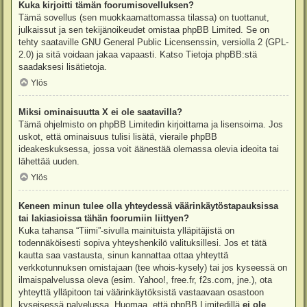
Kuka kirjoitti tämän foorumisovelluksen?
Tämä sovellus (sen muokkaamattomassa tilassa) on tuottanut,
julkaissut ja sen tekijänoikeudet omistaa
phpBB Limited
. Se on
tehty saataville GNU General Public Licensenssin, versiolla 2 (GPL-
2.0) ja sitä voidaan jakaa vapaasti. Katso
Tietoja phpBB:stä
saadaksesi lisätietoja.
Ylös
Miksi ominaisuutta X ei ole saatavilla?
Tämä ohjelmisto on phpBB Limitedin kirjoittama ja lisensoima. Jos
uskot, että ominaisuus tulisi lisätä, vieraile
phpBB
ideakeskuksessa
, jossa voit äänestää olemassa olevia ideoita tai
lähettää uuden.
Ylös
Keneen minun tulee olla yhteydessä väärinkäytöstapauksissa
tai lakiasioissa tähän foorumiin liittyen?
Kuka tahansa “Tiimi”-sivulla mainituista ylläpitäjistä on
todennäköisesti sopiva yhteyshenkilö valituksillesi. Jos et tätä
kautta saa vastausta, sinun kannattaa ottaa yhteyttä
verkkotunnuksen omistajaan (tee
whois-kysely
) tai jos kyseessä on
ilmaispalvelussa oleva (esim. Yahoo!, free.fr, f2s.com, jne.), ota
yhteyttä ylläpitoon tai väärinkäytöksistä vastaavaan osastoon
kyseisessä palvelussa. Huomaa, että phpBB Limitedillä
ei ole