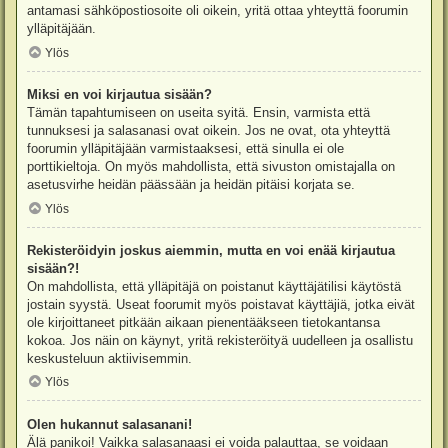
antamasi sähköpostiosoite oli oikein, yritä ottaa yhteyttä foorumin
ylläpitäjään.
Ylös
Miksi en voi kirjautua sisään?
Tämän tapahtumiseen on useita syitä. Ensin, varmista että
tunnuksesi ja salasanasi ovat oikein. Jos ne ovat, ota yhteyttä
foorumin ylläpitäjään varmistaaksesi, että sinulla ei ole
porttikieltoja. On myös mahdollista, että sivuston omistajalla on
asetusvirhe heidän päässään ja heidän pitäisi korjata se.
Ylös
Rekisteröidyin joskus aiemmin, mutta en voi enää kirjautua
sisään?!
On mahdollista, että ylläpitäjä on poistanut käyttäjätilisi käytöstä
jostain syystä. Useat foorumit myös poistavat käyttäjiä, jotka eivät
ole kirjoittaneet pitkään aikaan pienentääkseen tietokantansa
kokoa. Jos näin on käynyt, yritä rekisteröityä uudelleen ja osallistu
keskusteluun aktiivisemmin.
Ylös
Olen hukannut salasanani!
Älä panikoi! Vaikka salasanaasi ei voida palauttaa, se voidaan