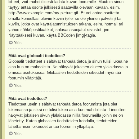
liitteet, voit mahdollisesti ladata kuvan foorumille. Muutoin sinun
täytyy antaa osoite julkisesti saatavilla olevaan kuvaan, esim.
http://www.example.com/my-picture.gif. Et voi antaa osoitetta
omalla koneellasi oleviin kuviin (ellei se ole yleinen palvelin) tai
kuviin, jotka ovat käyttäjätunnistuksen takana, esim. hotmail tai
yahoo sähköpostilaatikot, salasanasuojatut sivustot, jne.
Näyttääksesi kuvan, käytä BBCoden [img]-tagia.
Ylös
Mitä ovat globaalit tiedotteet?
Globaalit tiedotteet sisältävät tärkeää tietoa ja sinun tulisi lukea ne
aina kun on mahdolista. Ne näkyvät jokaisen alueen ylälaidassa ja
omissa asetuksissa. Globaalien tiedotteiden oikeudet myöntää
foorumin ylläpitäjä.
Ylös
Mitä ovat tiedotteet?
Tiedotteet usein sisältävät tärkeää tietoa foorumista jota olet
lukemassa ja siksi ne tulisi lukea aina kun mahdollista. Tiedotteet
näkyvät jokaisen sivun ylälaidassa niillä foorumeilla joihin ne on
lähetetty. Kuten globaalien tiedotteiden kohdalla, tiedotteiden
lähettämisen oikeudet antaa foorumin ylläpitäjä.
Ylös