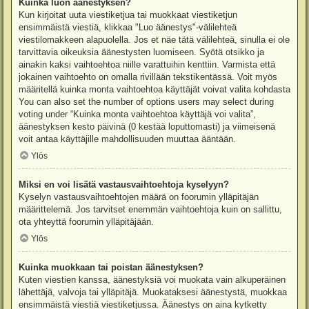
Kuinka luon äänestyksen?
Kun kirjoitat uuta viestiketjua tai muokkaat viestiketjun
ensimmäistä viestiä, klikkaa "Luo äänestys"-välilehteä
viestilomakkeen alapuolella. Jos et näe tätä välilehteä, sinulla ei ole
tarvittavia oikeuksia äänestysten luomiseen. Syötä otsikko ja
ainakin kaksi vaihtoehtoa niille varattuihin kenttiin. Varmista että
jokainen vaihtoehto on omalla rivillään tekstikentässä. Voit myös
määritellä kuinka monta vaihtoehtoa käyttäjät voivat valita kohdasta
You can also set the number of options users may select during
voting under “Kuinka monta vaihtoehtoa käyttäjä voi valita”,
äänestyksen kesto päivinä (0 kestää loputtomasti) ja viimeisenä
voit antaa käyttäjille mahdollisuuden muuttaa ääntään.
Ylös
Miksi en voi lisätä vastausvaihtoehtoja kyselyyn?
Kyselyn vastausvaihtoehtojen määrä on foorumin ylläpitäjän
määrittelemä. Jos tarvitset enemmän vaihtoehtoja kuin on sallittu,
ota yhteyttä foorumin ylläpitäjään.
Ylös
Kuinka muokkaan tai poistan äänestyksen?
Kuten viestien kanssa, äänestyksiä voi muokata vain alkuperäinen
lähettäjä, valvoja tai ylläpitäjä. Muokataksesi äänestystä, muokkaa
ensimmäistä viestiä viestiketjussa. Äänestys on aina kytketty