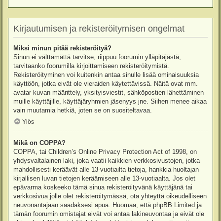
Kirjautumisen ja rekisteröitymisen ongelmat
Miksi minun pitää rekisteröityä?
Sinun ei välttämättä tarvitse, riippuu foorumin ylläpitäjästä,
tarvitaanko foorumilla kirjoittamiseen rekisteröitymistä.
Rekisteröityminen voi kuitenkin antaa sinulle lisää ominaisuuksia
käyttöön, jotka eivät ole vieraiden käytettävissä. Näitä ovat mm.
avatar-kuvan määrittely, yksityisviestit, sähköpostien lähettäminen
muille käyttäjille, käyttäjäryhmien jäsenyys jne. Siihen menee aikaa
vain muutamia hetkiä, joten se on suositeltavaa.
Ylös
Mikä on COPPA?
COPPA, tai Children’s Online Privacy Protection Act of 1998, on
yhdysvaltalainen laki, joka vaatii kaikkien verkkosivustojen, jotka
mahdollisesti keräävät alle 13-vuotiailta tietoja, hankkia huoltajan
kirjallisen luvan tietojen keräämiseen alle 13-vuotiaalta. Jos olet
epävarma koskeeko tämä sinua rekisteröityvänä käyttäjänä tai
verkkosivua jolle olet rekisteröitymässä, ota yhteyttä oikeudelliseen
neuvonantajaan saadaksesi apua. Huomaa, että phpBB Limited ja
tämän foorumin omistajat eivät voi antaa lakineuvontaa ja eivät ole