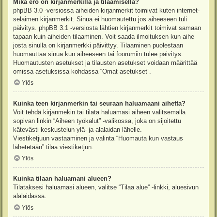
Mikä ero on kirjanmerkillä ja tilaamisella?
phpBB 3.0 -versiossa aiheiden kirjanmerkit toimivat kuten internet-
selaimen kirjanmerkit. Sinua ei huomautettu jos aiheeseen tuli
päivitys. phpBB 3.1 -versiosta lähtien kirjanmerkit toimivat samaan
tapaan kuin aiheiden tilaaminen. Voit saada ilmoituksen kun aihe
josta sinulla on kirjanmerkki päivittyy. Tilaaminen puolestaan
huomauttaa sinua kun aiheeseen tai foorumiin tulee päivitys.
Huomautusten asetukset ja tilausten asetukset voidaan määrittää
omissa asetuksissa kohdassa “Omat asetukset”.
Ylös
Kuinka teen kirjanmerkin tai seuraan haluamaani aihetta?
Voit tehdä kirjanmekin tai tilata haluamasi aiheen valitsemalla
sopivan linkin “Aiheen työkalut” -valikossa, joka on sijoitettu
kätevästi keskustelun ylä- ja alalaidan lähelle.
Viestiketjuun vastaaminen ja valinta “Huomauta kun vastaus
lähetetään” tilaa viestiketjun.
Ylös
Kuinka tilaan haluamani alueen?
Tilataksesi haluamasi alueen, valitse “Tilaa alue” -linkki, aluesivun
alalaidassa.
Ylös