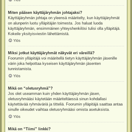
Ylös
Miten pääsen käyttäjäryhmän johtajaksi?
Käyttäjäryhmän johtaja on yleensä määritelty, kun käyttäjäryhmät
on alunperin luotu ylläpitäjän toimesta. Jos haluat luoda
käyttäjäryhmän, ensimmäinen yhteyshenkilösi tulisi olla ylläpitäjä.
Kokeile yksityisviestin lähettämistä.
Ylös
Miksi jotkut käyttäjäryhmät näkyvät eri väreillä?
Foorumin ylläpitäjä voi määritellä tietyn käyttäjäryhmän jäsenille
värin joka helpottaa kyseisen käyttäjäryhmän jäsenten
tunnistamista.
Ylös
Mikä on “oletusryhmä”?
Jos olet useamman kuin yhden käyttäjäryhmän jäsen,
oletusryhmääsi käytetään määriteltäessä sinun kohdallasi
käytettävää ryhmäväriä ja titteliä. Foorumin ylläpitäjä saattaa antaa
sinulle oikeudet vaihtaa oletusryhmääsi omista asetuksista.
Ylös
Mikä on “Tiimi” linkki?