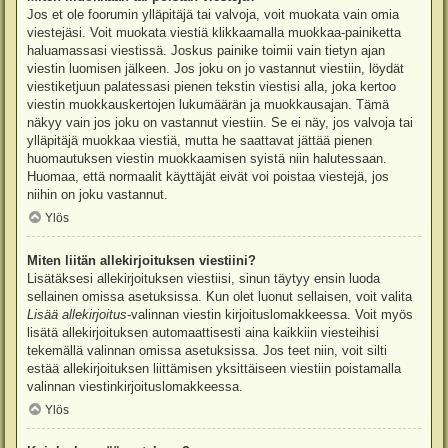
Jos et ole foorumin ylläpitäjä tai valvoja, voit muokata vain omia
viestejäsi. Voit muokata viestiä klikkaamalla muokkaa-painiketta
haluamassasi viestissä. Joskus painike toimii vain tietyn ajan
viestin luomisen jälkeen. Jos joku on jo vastannut viestiin, löydät
viestiketjuun palatessasi pienen tekstin viestisi alla, joka kertoo
viestin muokkauskertojen lukumäärän ja muokkausajan. Tämä
näkyy vain jos joku on vastannut viestiin. Se ei näy, jos valvoja tai
ylläpitäjä muokkaa viestiä, mutta he saattavat jättää pienen
huomautuksen viestin muokkaamisen syistä niin halutessaan.
Huomaa, että normaalit käyttäjät eivät voi poistaa viestejä, jos
niihin on joku vastannut.
Ylös
Miten liitän allekirjoituksen viestiini?
Lisätäksesi allekirjoituksen viestiisi, sinun täytyy ensin luoda
sellainen omissa asetuksissa. Kun olet luonut sellaisen, voit valita
Lisää allekirjoitus
-valinnan viestin kirjoituslomakkeessa. Voit myös
lisätä allekirjoituksen automaattisesti aina kaikkiin viesteihisi
tekemällä valinnan omissa asetuksissa. Jos teet niin, voit silti
estää allekirjoituksen liittämisen yksittäiseen viestiin poistamalla
valinnan viestinkirjoituslomakkeessa.
Ylös