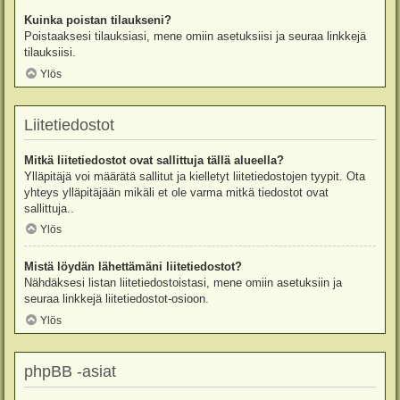
Kuinka poistan tilaukseni?
Poistaaksesi tilauksiasi, mene omiin asetuksiisi ja seuraa linkkejä
tilauksiisi.
Ylös
Liitetiedostot
Mitkä liitetiedostot ovat sallittuja tällä alueella?
Ylläpitäjä voi määrätä sallitut ja kielletyt liitetiedostojen tyypit. Ota
yhteys ylläpitäjään mikäli et ole varma mitkä tiedostot ovat
sallittuja..
Ylös
Mistä löydän lähettämäni liitetiedostot?
Nähdäksesi listan liitetiedostoistasi, mene omiin asetuksiin ja
seuraa linkkejä liitetiedostot-osioon.
Ylös
phpBB -asiat