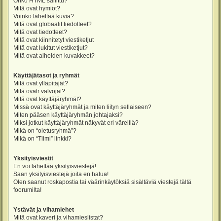
Onko HTML sallittu?
Mitä ovat hymiöt?
Voinko lähettää kuvia?
Mitä ovat globaalit tiedotteet?
Mitä ovat tiedotteet?
Mitä ovat kiinnitetyt viestiketjut
Mitä ovat lukitut viestiketjut?
Mitä ovat aiheiden kuvakkeet?
Käyttäjätasot ja ryhmät
Mitä ovat ylläpitäjät?
Mitä ovatr valvojat?
Mitä ovat käyttäjäryhmät?
Missä ovat käyttäjäryhmät ja miten liityn sellaiseen?
Miten pääsen käyttäjäryhmän johtajaksi?
Miksi jotkut käyttäjäryhmät näkyvät eri väreillä?
Mikä on “oletusryhmä”?
Mikä on “Tiimi” linkki?
Yksityisviestit
En voi lähettää yksityisviestejä!
Saan yksityisviestejä joita en halua!
Olen saanut roskapostia tai väärinkäytöksiä sisältäviä viestejä tältä
foorumilta!
Ystävät ja vihamiehet
Mitä ovat kaveri ja vihamieslistat?