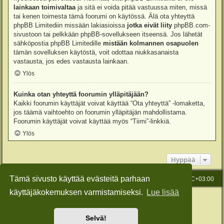
lainkaan toimivaltaa
ja sitä ei voida pitää vastuussa miten, missä
tai kenen toimesta tämä foorumi on käytössä. Älä ota yhteyttä
phpBB Limitediin missään lakiasioissa
jotka eivät liity
phpBB.com-
sivustoon tai pelkkään phpBB-sovellukseen itseensä. Jos lähetät
sähköpostia phpBB Limitedille
mistään kolmannen osapuolen
tämän sovelluksen käytöstä, voit odottaa niukkasanaista
vastausta, jos edes vastausta lainkaan.
Ylös
Kuinka otan yhteyttä foorumin ylläpitäjään?
Kaikki foorumin käyttäjät voivat käyttää “Ota yhteyttä” -lomaketta,
jos täämä vaihtoehto on foorumin ylläpitäjän mahdollistama.
Foorumin käyttäjät voivat käyttää myös “Tiimi”-linkkiä.
Ylös
Hyppää
Tämä sivusto käyttää evästeitä parhaan
Etusivu
Viesti Ylläpidolle
Kaikki ajat ovat
UTC+03:00
käyttäjäkokemuksen varmistamiseksi.
Lue lisää
Keskustelufoorumin ohjelmisto
phpBB
® Forum Software © phpBB Limited
Käännös: phpBB Suomi (lurttinen, harritapio, Pettis)
Style: Green-Style-Slim by Joyce&Luna
phpBB-Style-Design
Selvä!
Yksityisyys
|
Ehdot