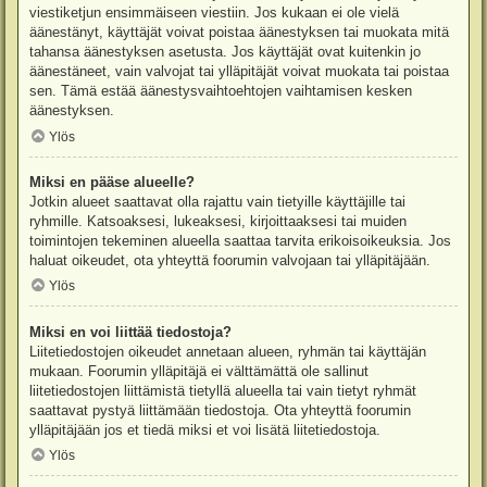
viestiketjun ensimmäiseen viestiin. Jos kukaan ei ole vielä
äänestänyt, käyttäjät voivat poistaa äänestyksen tai muokata mitä
tahansa äänestyksen asetusta. Jos käyttäjät ovat kuitenkin jo
äänestäneet, vain valvojat tai ylläpitäjät voivat muokata tai poistaa
sen. Tämä estää äänestysvaihtoehtojen vaihtamisen kesken
äänestyksen.
Ylös
Miksi en pääse alueelle?
Jotkin alueet saattavat olla rajattu vain tietyille käyttäjille tai
ryhmille. Katsoaksesi, lukeaksesi, kirjoittaaksesi tai muiden
toimintojen tekeminen alueella saattaa tarvita erikoisoikeuksia. Jos
haluat oikeudet, ota yhteyttä foorumin valvojaan tai ylläpitäjään.
Ylös
Miksi en voi liittää tiedostoja?
Liitetiedostojen oikeudet annetaan alueen, ryhmän tai käyttäjän
mukaan. Foorumin ylläpitäjä ei välttämättä ole sallinut
liitetiedostojen liittämistä tietyllä alueella tai vain tietyt ryhmät
saattavat pystyä liittämään tiedostoja. Ota yhteyttä foorumin
ylläpitäjään jos et tiedä miksi et voi lisätä liitetiedostoja.
Ylös