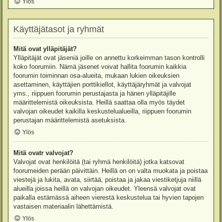
Ylös
Käyttäjätasot ja ryhmät
Mitä ovat ylläpitäjät?
Ylläpitäjät ovat jäseniä joille on annettu korkeimman tason kontrolli
koko foorumiin. Nämä jäsenet voivat hallita foorumin kaikkia
foorumin toiminnan osa-alueita, mukaan lukien oikeuksien
asettaminen, käyttäjien porttikiellot, käyttäjäryhmät ja valvojat
yms., riippuen foorumin perustajasta ja hänen ylläpitäjille
määrittelemistä oikeuksista. Heillä saattaa olla myös täydet
valvojan oikeudet kaikilla keskustelualueilla, riippuen foorumin
perustajan määrittelemistä asetuksista.
Ylös
Mitä ovatr valvojat?
Valvojat ovat henkilöitä (tai ryhmä henkilöitä) jotka katsovat
foorumeiden perään päivittäin. Heillä on on valta muokata ja poistaa
viestejä ja lukita, avata, siirtää, poistaa ja jakaa viestiketjuja niillä
alueilla joissa heillä on valvojan oikeudet. Yleensä valvojat ovat
paikalla estämässä aiheen vierestä keskustelua tai hyvien tapojen
vastaisen materiaalin lähettämistä.
Ylös