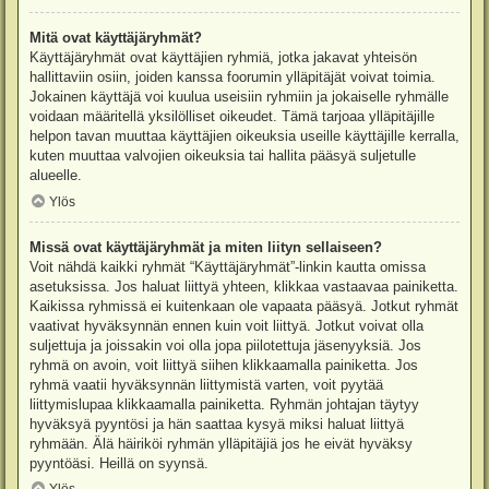
Mitä ovat käyttäjäryhmät?
Käyttäjäryhmät ovat käyttäjien ryhmiä, jotka jakavat yhteisön
hallittaviin osiin, joiden kanssa foorumin ylläpitäjät voivat toimia.
Jokainen käyttäjä voi kuulua useisiin ryhmiin ja jokaiselle ryhmälle
voidaan määritellä yksilölliset oikeudet. Tämä tarjoaa ylläpitäjille
helpon tavan muuttaa käyttäjien oikeuksia useille käyttäjille kerralla,
kuten muuttaa valvojien oikeuksia tai hallita pääsyä suljetulle
alueelle.
Ylös
Missä ovat käyttäjäryhmät ja miten liityn sellaiseen?
Voit nähdä kaikki ryhmät “Käyttäjäryhmät”-linkin kautta omissa
asetuksissa. Jos haluat liittyä yhteen, klikkaa vastaavaa painiketta.
Kaikissa ryhmissä ei kuitenkaan ole vapaata pääsyä. Jotkut ryhmät
vaativat hyväksynnän ennen kuin voit liittyä. Jotkut voivat olla
suljettuja ja joissakin voi olla jopa piilotettuja jäsenyyksiä. Jos
ryhmä on avoin, voit liittyä siihen klikkaamalla painiketta. Jos
ryhmä vaatii hyväksynnän liittymistä varten, voit pyytää
liittymislupaa klikkaamalla painiketta. Ryhmän johtajan täytyy
hyväksyä pyyntösi ja hän saattaa kysyä miksi haluat liittyä
ryhmään. Älä häiriköi ryhmän ylläpitäjiä jos he eivät hyväksy
pyyntöäsi. Heillä on syynsä.