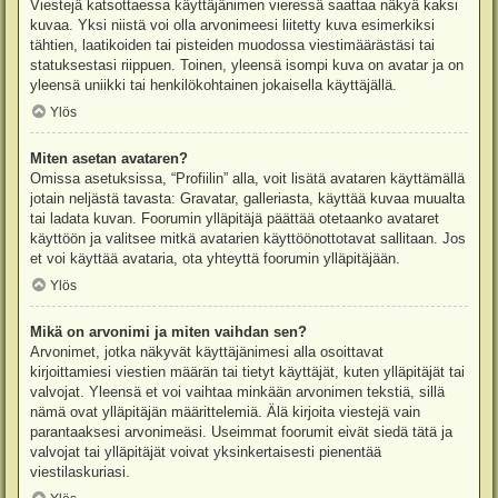
Viestejä katsottaessa käyttäjänimen vieressä saattaa näkyä kaksi
kuvaa. Yksi niistä voi olla arvonimeesi liitetty kuva esimerkiksi
tähtien, laatikoiden tai pisteiden muodossa viestimäärästäsi tai
statuksestasi riippuen. Toinen, yleensä isompi kuva on avatar ja on
yleensä uniikki tai henkilökohtainen jokaisella käyttäjällä.
Ylös
Miten asetan avataren?
Omissa asetuksissa, “Profiilin” alla, voit lisätä avataren käyttämällä
jotain neljästä tavasta: Gravatar, galleriasta, käyttää kuvaa muualta
tai ladata kuvan. Foorumin ylläpitäjä päättää otetaanko avataret
käyttöön ja valitsee mitkä avatarien käyttöönottotavat sallitaan. Jos
et voi käyttää avataria, ota yhteyttä foorumin ylläpitäjään.
Ylös
Mikä on arvonimi ja miten vaihdan sen?
Arvonimet, jotka näkyvät käyttäjänimesi alla osoittavat
kirjoittamiesi viestien määrän tai tietyt käyttäjät, kuten ylläpitäjät tai
valvojat. Yleensä et voi vaihtaa minkään arvonimen tekstiä, sillä
nämä ovat ylläpitäjän määrittelemiä. Älä kirjoita viestejä vain
parantaaksesi arvonimeäsi. Useimmat foorumit eivät siedä tätä ja
valvojat tai ylläpitäjät voivat yksinkertaisesti pienentää
viestilaskuriasi.