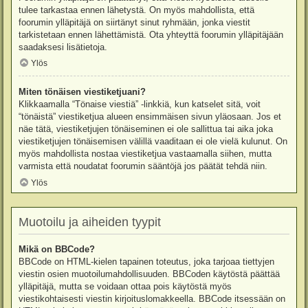
tulee tarkastaa ennen lähetystä. On myös mahdollista, että
foorumin ylläpitäjä on siirtänyt sinut ryhmään, jonka viestit
tarkistetaan ennen lähettämistä. Ota yhteyttä foorumin ylläpitäjään
saadaksesi lisätietoja.
Ylös
Miten tönäisen viestiketjuani?
Klikkaamalla “Tönaise viestiä” -linkkiä, kun katselet sitä, voit
“tönäistä” viestiketjua alueen ensimmäisen sivun yläosaan. Jos et
näe tätä, viestiketjujen tönäiseminen ei ole sallittua tai aika joka
viestiketjujen tönäisemisen välillä vaaditaan ei ole vielä kulunut. On
myös mahdollista nostaa viestiketjua vastaamalla siihen, mutta
varmista että noudatat foorumin sääntöjä jos päätät tehdä niin.
Ylös
Muotoilu ja aiheiden tyypit
Mikä on BBCode?
BBCode on HTML-kielen tapainen toteutus, joka tarjoaa tiettyjen
viestin osien muotoilumahdollisuuden. BBCoden käytöstä päättää
ylläpitäjä, mutta se voidaan ottaa pois käytöstä myös
viestikohtaisesti viestin kirjoituslomakkeella. BBCode itsessään on