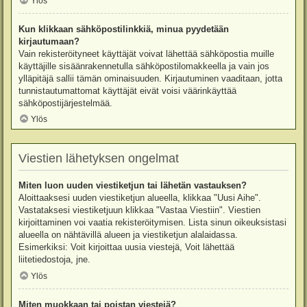
Ylös
Kun klikkaan sähköpostilinkkiä, minua pyydetään
kirjautumaan?
Vain rekisteröityneet käyttäjät voivat lähettää sähköpostia muille
käyttäjille sisäänrakennetulla sähköpostilomakkeella ja vain jos
ylläpitäjä sallii tämän ominaisuuden. Kirjautuminen vaaditaan, jotta
tunnistautumattomat käyttäjät eivät voisi väärinkäyttää
sähköpostijärjestelmää.
Ylös
Viestien lähetyksen ongelmat
Miten luon uuden viestiketjun tai lähetän vastauksen?
Aloittaaksesi uuden viestiketjun alueella, klikkaa "Uusi Aihe".
Vastataksesi viestiketjuun klikkaa "Vastaa Viestiin". Viestien
kirjoittaminen voi vaatia rekisteröitymisen. Lista sinun oikeuksistasi
alueella on nähtävillä alueen ja viestiketjun alalaidassa.
Esimerkiksi: Voit kirjoittaa uusia viestejä, Voit lähettää
liitetiedostoja, jne.
Ylös
Miten muokkaan tai poistan viestejä?