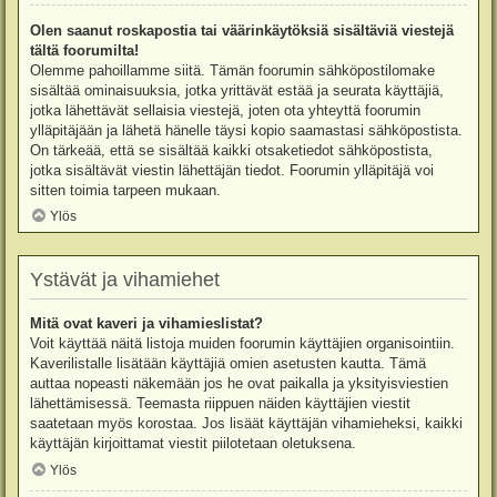
Olen saanut roskapostia tai väärinkäytöksiä sisältäviä viestejä
tältä foorumilta!
Olemme pahoillamme siitä. Tämän foorumin sähköpostilomake
sisältää ominaisuuksia, jotka yrittävät estää ja seurata käyttäjiä,
jotka lähettävät sellaisia viestejä, joten ota yhteyttä foorumin
ylläpitäjään ja lähetä hänelle täysi kopio saamastasi sähköpostista.
On tärkeää, että se sisältää kaikki otsaketiedot sähköpostista,
jotka sisältävät viestin lähettäjän tiedot. Foorumin ylläpitäjä voi
sitten toimia tarpeen mukaan.
Ylös
Ystävät ja vihamiehet
Mitä ovat kaveri ja vihamieslistat?
Voit käyttää näitä listoja muiden foorumin käyttäjien organisointiin.
Kaverilistalle lisätään käyttäjiä omien asetusten kautta. Tämä
auttaa nopeasti näkemään jos he ovat paikalla ja yksityisviestien
lähettämisessä. Teemasta riippuen näiden käyttäjien viestit
saatetaan myös korostaa. Jos lisäät käyttäjän vihamieheksi, kaikki
käyttäjän kirjoittamat viestit piilotetaan oletuksena.
Ylös