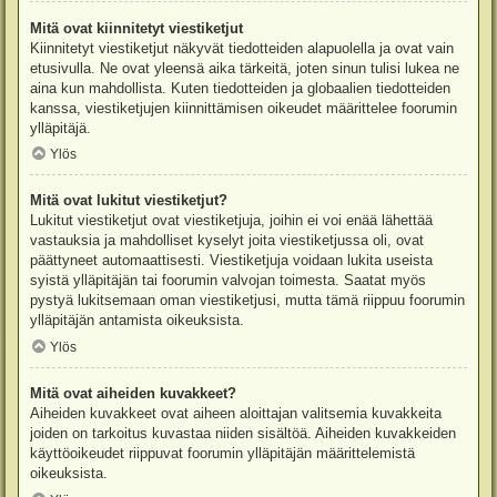
Mitä ovat kiinnitetyt viestiketjut
Kiinnitetyt viestiketjut näkyvät tiedotteiden alapuolella ja ovat vain
etusivulla. Ne ovat yleensä aika tärkeitä, joten sinun tulisi lukea ne
aina kun mahdollista. Kuten tiedotteiden ja globaalien tiedotteiden
kanssa, viestiketjujen kiinnittämisen oikeudet määrittelee foorumin
ylläpitäjä.
Ylös
Mitä ovat lukitut viestiketjut?
Lukitut viestiketjut ovat viestiketjuja, joihin ei voi enää lähettää
vastauksia ja mahdolliset kyselyt joita viestiketjussa oli, ovat
päättyneet automaattisesti. Viestiketjuja voidaan lukita useista
syistä ylläpitäjän tai foorumin valvojan toimesta. Saatat myös
pystyä lukitsemaan oman viestiketjusi, mutta tämä riippuu foorumin
ylläpitäjän antamista oikeuksista.
Ylös
Mitä ovat aiheiden kuvakkeet?
Aiheiden kuvakkeet ovat aiheen aloittajan valitsemia kuvakkeita
joiden on tarkoitus kuvastaa niiden sisältöä. Aiheiden kuvakkeiden
käyttöoikeudet riippuvat foorumin ylläpitäjän määrittelemistä
oikeuksista.