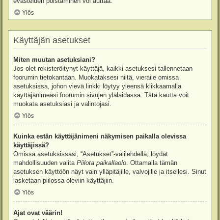
evästeiden poistaminen voi auttaa.
Ylös
Käyttäjän asetukset
Miten muutan asetuksiani?
Jos olet rekisteröitynyt käyttäjä, kaikki asetuksesi tallennetaan
foorumin tietokantaan. Muokataksesi niitä, vieraile omissa
asetuksissa, johon vievä linkki löytyy yleensä klikkaamalla
käyttäjänimeäsi foorumin sivujen ylälaidassa. Tätä kautta voit
muokata asetuksiasi ja valintojasi.
Ylös
Kuinka estän käyttäjänimeni näkymisen paikalla olevissa
käyttäjissä?
Omissa asetuksissasi, “Asetukset”-välilehdellä, löydät
mahdollisuuden valita
Piilota paikallaolo
. Ottamalla tämän
asetuksen käyttöön näyt vain ylläpitäjille, valvojille ja itsellesi. Sinut
lasketaan piilossa oleviin käyttäjiin.
Ylös
Ajat ovat väärin!