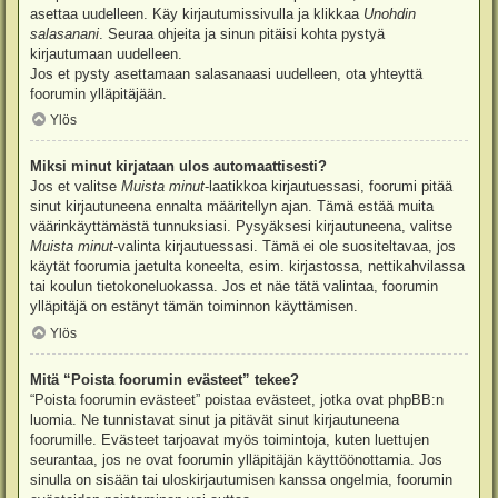
asettaa uudelleen. Käy kirjautumissivulla ja klikkaa
Unohdin
salasanani
. Seuraa ohjeita ja sinun pitäisi kohta pystyä
kirjautumaan uudelleen.
Jos et pysty asettamaan salasanaasi uudelleen, ota yhteyttä
foorumin ylläpitäjään.
Ylös
Miksi minut kirjataan ulos automaattisesti?
Jos et valitse
Muista minut
-laatikkoa kirjautuessasi, foorumi pitää
sinut kirjautuneena ennalta määritellyn ajan. Tämä estää muita
väärinkäyttämästä tunnuksiasi. Pysyäksesi kirjautuneena, valitse
Muista minut
-valinta kirjautuessasi. Tämä ei ole suositeltavaa, jos
käytät foorumia jaetulta koneelta, esim. kirjastossa, nettikahvilassa
tai koulun tietokoneluokassa. Jos et näe tätä valintaa, foorumin
ylläpitäjä on estänyt tämän toiminnon käyttämisen.
Ylös
Mitä “Poista foorumin evästeet” tekee?
“Poista foorumin evästeet” poistaa evästeet, jotka ovat phpBB:n
luomia. Ne tunnistavat sinut ja pitävät sinut kirjautuneena
foorumille. Evästeet tarjoavat myös toimintoja, kuten luettujen
seurantaa, jos ne ovat foorumin ylläpitäjän käyttöönottamia. Jos
sinulla on sisään tai uloskirjautumisen kanssa ongelmia, foorumin