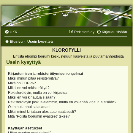
UKK
Rekisteröidy
Kirjaudu sisään
Etusivu
Usein kysyttyä
KLOROFYLLI
Entistä ehompi foorumi keskusteluun kasveista ja puutarhanhoidosta
Usein kysyttyä
Kirjautumisen ja rekisteröitymisen ongelmat
Miksi minun pitää rekisteröityä?
Mikä on COPPA?
Miksi en voi rekisteröityä?
Rekisteröidyin, mutta en voi kirjautua!
Miksi en voi kirjautua sisään?
Rekisteröidyin joskus aiemmin, mutta en voi enää kirjautua sisään?!
Olen hukannut salasanani!
Miksi minut kirjataan ulos automaattisesti?
Mitä “Poista foorumin evästeet” tekee?
Käyttäjän asetukset