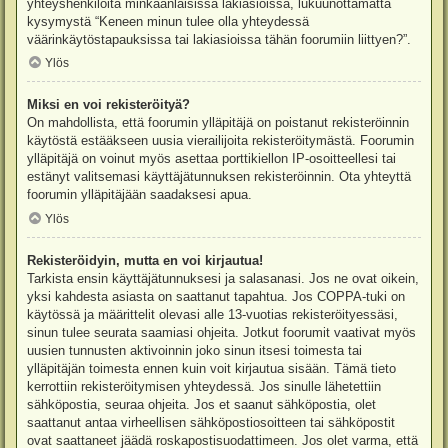
yhteyshenkilöitä minkäänlaisissa lakiasioissa, lukuunottamatta
kysymystä “Keneen minun tulee olla yhteydessä
väärinkäytöstapauksissa tai lakiasioissa tähän foorumiin liittyen?”.
Ylös
Miksi en voi rekisteröityä?
On mahdollista, että foorumin ylläpitäjä on poistanut rekisteröinnin
käytöstä estääkseen uusia vierailijoita rekisteröitymästä. Foorumin
ylläpitäjä on voinut myös asettaa porttikiellon IP-osoitteellesi tai
estänyt valitsemasi käyttäjätunnuksen rekisteröinnin. Ota yhteyttä
foorumin ylläpitäjään saadaksesi apua.
Ylös
Rekisteröidyin, mutta en voi kirjautua!
Tarkista ensin käyttäjätunnuksesi ja salasanasi. Jos ne ovat oikein,
yksi kahdesta asiasta on saattanut tapahtua. Jos COPPA-tuki on
käytössä ja määrittelit olevasi alle 13-vuotias rekisteröityessäsi,
sinun tulee seurata saamiasi ohjeita. Jotkut foorumit vaativat myös
uusien tunnusten aktivoinnin joko sinun itsesi toimesta tai
ylläpitäjän toimesta ennen kuin voit kirjautua sisään. Tämä tieto
kerrottiin rekisteröitymisen yhteydessä. Jos sinulle lähetettiin
sähköpostia, seuraa ohjeita. Jos et saanut sähköpostia, olet
saattanut antaa virheellisen sähköpostiosoitteen tai sähköpostit
ovat saattaneet jäädä roskapostisuodattimeen. Jos olet varma, että