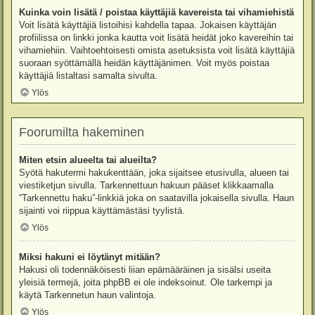
Kuinka voin lisätä / poistaa käyttäjiä kavereista tai vihamiehistä
Voit lisätä käyttäjiä listoihisi kahdella tapaa. Jokaisen käyttäjän
profiilissa on linkki jonka kautta voit lisätä heidät joko kavereihin tai
vihamiehiin. Vaihtoehtoisesti omista asetuksista voit lisätä käyttäjiä
suoraan syöttämällä heidän käyttäjänimen. Voit myös poistaa
käyttäjiä listaltasi samalta sivulta.
Ylös
Foorumilta hakeminen
Miten etsin alueelta tai alueilta?
Syötä hakutermi hakukenttään, joka sijaitsee etusivulla, alueen tai
viestiketjun sivulla. Tarkennettuun hakuun pääset klikkaamalla
“Tarkennettu haku”-linkkiä joka on saatavilla jokaisella sivulla. Haun
sijainti voi riippua käyttämästäsi tyylistä.
Ylös
Miksi hakuni ei löytänyt mitään?
Hakusi oli todennäköisesti liian epämääräinen ja sisälsi useita
yleisiä termejä, joita phpBB ei ole indeksoinut. Ole tarkempi ja
käytä Tarkennetun haun valintoja.
Ylös