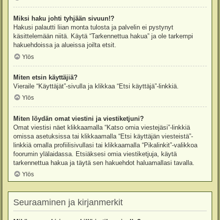
Miksi haku johti tyhjään sivuun!?
Hakusi palautti liian monta tulosta ja palvelin ei pystynyt
käsittelemään niitä. Käytä “Tarkennettua hakua” ja ole tarkempi
hakuehdoissa ja alueissa joilta etsit.
Ylös
Miten etsin käyttäjiä?
Vieraile “Käyttäjät”-sivulla ja klikkaa “Etsi käyttäjä”-linkkiä.
Ylös
Miten löydän omat viestini ja viestiketjuni?
Omat viestisi näet klikkaamalla “Katso omia viestejäsi”-linkkiä
omissa asetuksissa tai klikkaamalla “Etsi käyttäjän viesteistä”-
linkkiä omalla profiilisivullasi tai klikkaamalla “Pikalinkit”-valikkoa
foorumin ylälaidassa. Etsiäksesi omia viestiketjuja, käytä
tarkennettua hakua ja täytä sen hakuehdot haluamallasi tavalla.
Ylös
Seuraaminen ja kirjanmerkit