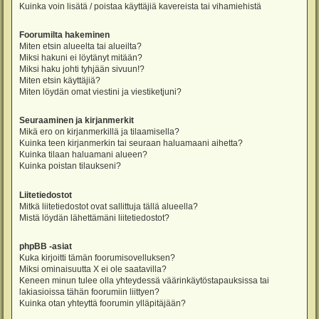
Kuinka voin lisätä / poistaa käyttäjiä kavereista tai vihamiehistä
Foorumilta hakeminen
Miten etsin alueelta tai alueilta?
Miksi hakuni ei löytänyt mitään?
Miksi haku johti tyhjään sivuun!?
Miten etsin käyttäjiä?
Miten löydän omat viestini ja viestiketjuni?
Seuraaminen ja kirjanmerkit
Mikä ero on kirjanmerkillä ja tilaamisella?
Kuinka teen kirjanmerkin tai seuraan haluamaani aihetta?
Kuinka tilaan haluamani alueen?
Kuinka poistan tilaukseni?
Liitetiedostot
Mitkä liitetiedostot ovat sallittuja tällä alueella?
Mistä löydän lähettämäni liitetiedostot?
phpBB -asiat
Kuka kirjoitti tämän foorumisovelluksen?
Miksi ominaisuutta X ei ole saatavilla?
Keneen minun tulee olla yhteydessä väärinkäytöstapauksissa tai
lakiasioissa tähän foorumiin liittyen?
Kuinka otan yhteyttä foorumin ylläpitäjään?