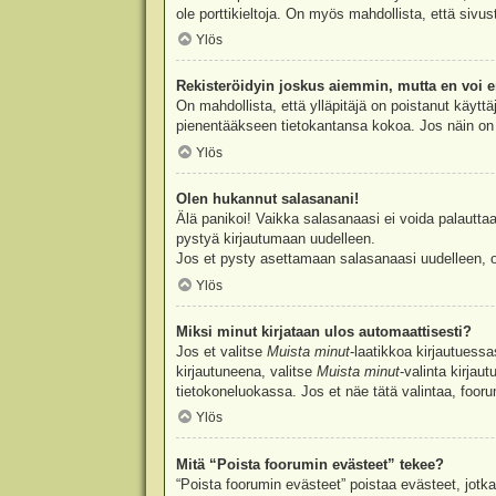
ole porttikieltoja. On myös mahdollista, että sivu
Ylös
Rekisteröidyin joskus aiemmin, mutta en voi e
On mahdollista, että ylläpitäjä on poistanut käyttä
pienentääkseen tietokantansa kokoa. Jos näin on k
Ylös
Olen hukannut salasanani!
Älä panikoi! Vaikka salasanaasi ei voida palauttaa
pystyä kirjautumaan uudelleen.
Jos et pysty asettamaan salasanaasi uudelleen, ot
Ylös
Miksi minut kirjataan ulos automaattisesti?
Jos et valitse
Muista minut
-laatikkoa kirjautuess
kirjautuneena, valitse
Muista minut
-valinta kirjau
tietokoneluokassa. Jos et näe tätä valintaa, foor
Ylös
Mitä “Poista foorumin evästeet” tekee?
“Poista foorumin evästeet” poistaa evästeet, jotka