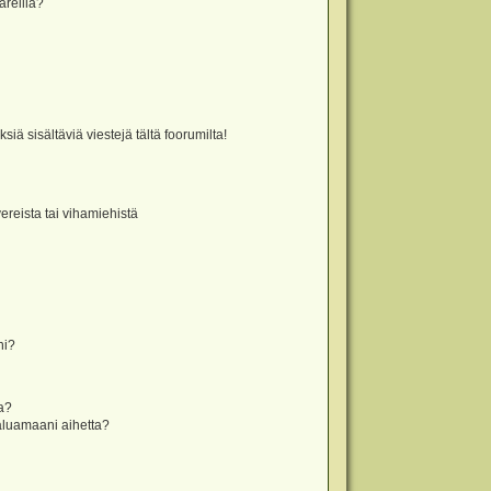
äreillä?
iä sisältäviä viestejä tältä foorumilta!
vereista tai vihamiehistä
ni?
la?
aluamaani aihetta?