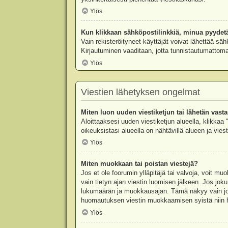
Ylös
Kun klikkaan sähköpostilinkkiä, minua pyydet
Vain rekisteröityneet käyttäjät voivat lähettää säh
Kirjautuminen vaaditaan, jotta tunnistautumattomat
Ylös
Viestien lähetyksen ongelmat
Miten luon uuden viestiketjun tai lähetän vast
Aloittaaksesi uuden viestiketjun alueella, klikkaa 
oikeuksistasi alueella on nähtävillä alueen ja viesti
Ylös
Miten muokkaan tai poistan viestejä?
Jos et ole foorumin ylläpitäjä tai valvoja, voit m
vain tietyn ajan viestin luomisen jälkeen. Jos joku
lukumäärän ja muokkausajan. Tämä näkyy vain jos j
huomautuksen viestin muokkaamisen syistä niin hal
Ylös