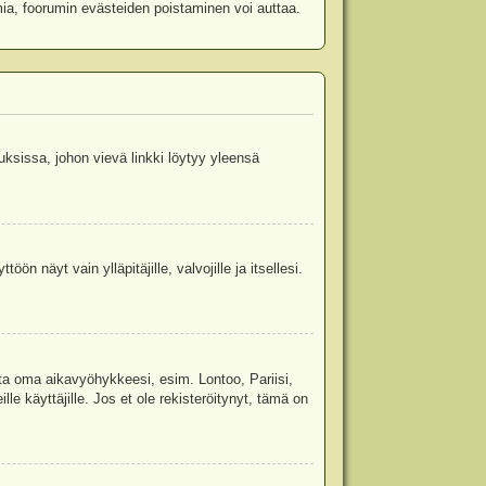
mia, foorumin evästeiden poistaminen voi auttaa.
uksissa, johon vievä linkki löytyy yleensä
ön näyt vain ylläpitäjille, valvojille ja itsellesi.
sta oma aikavyöhykkeesi, esim. Lontoo, Pariisi,
 käyttäjille. Jos et ole rekisteröitynyt, tämä on