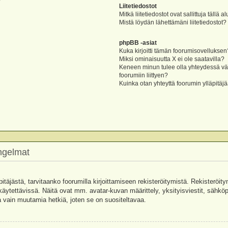
?
Liitetiedostot
Mitkä liitetiedostot ovat sallittuja tällä a
Mistä löydän lähettämäni liitetiedostot?
phpBB -asiat
Kuka kirjoitti tämän foorumisovelluksen
Miksi ominaisuutta X ei ole saatavilla?
Keneen minun tulee olla yhteydessä vää
foorumiin liittyen?
Kuinka otan yhteyttä foorumin ylläpitäj
ongelmat
pitäjästä, tarvitaanko foorumilla kirjoittamiseen rekisteröitymistä. Rekisteröity
käytettävissä. Näitä ovat mm. avatar-kuvan määrittely, yksityisviestit, sähköpo
 vain muutamia hetkiä, joten se on suositeltavaa.