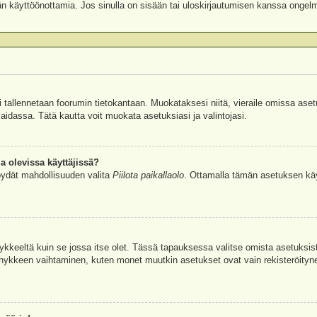
äjän käyttöönottamia. Jos sinulla on sisään tai uloskirjautumisen kanssa ongel
si tallennetaan foorumin tietokantaan. Muokataksesi niitä, vieraile omissa aset
aidassa. Tätä kautta voit muokata asetuksiasi ja valintojasi.
a olevissa käyttäjissä?
öydät mahdollisuuden valita
Piilota paikallaolo
. Ottamalla tämän asetuksen käyttö
hykkeeltä kuin se jossa itse olet. Tässä tapauksessa valitse omista asetuksi
kkeen vaihtaminen, kuten monet muutkin asetukset ovat vain rekisteröityneille