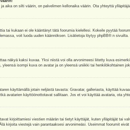
väärin!
a aika on silti väärin, on palvelimen kellonaika väärin. Ota yhteyttä ylläpitä
ettia tai kukaan ei ole kääntänyt tätä foorumia kielellesi. Kokeile pyytää foorum
e olemassa, voit luoda uuden käännöksen. Lisätietoja löytyy
phpBB
®:n sivuilta.
aa näkyä kaksi kuvaa. Yksi niistä voi olla arvonimeesi liitetty kuva esimerki
, yleensä isompi kuva on avatar ja on yleensä uniikki tai henkilökohtainen joka
vataren käyttämällä jotain neljästä tavasta: Gravatar, galleriasta, käyttää kuva
kä avatarien käyttöönottotavat sallitaan. Jos et voi käyttää avataria, ota yhte
avat kirjoittamiesi viestien määrän tai tietyt käyttäjät, kuten ylläpitäjät tai 
 Älä kirjoita viestejä vain parantaaksesi arvonimeäsi. Useimmat foorumit eivät si