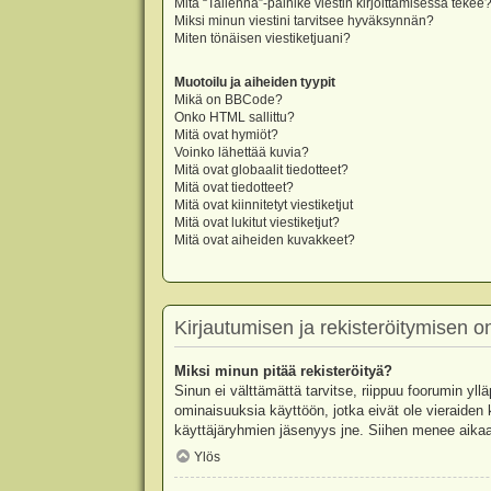
Mitä “Tallenna”-painike viestin kirjoittamisessa tekee
Miksi minun viestini tarvitsee hyväksynnän?
Miten tönäisen viestiketjuani?
Muotoilu ja aiheiden tyypit
Mikä on BBCode?
Onko HTML sallittu?
Mitä ovat hymiöt?
Voinko lähettää kuvia?
Mitä ovat globaalit tiedotteet?
Mitä ovat tiedotteet?
Mitä ovat kiinnitetyt viestiketjut
Mitä ovat lukitut viestiketjut?
Mitä ovat aiheiden kuvakkeet?
Kirjautumisen ja rekisteröitymisen 
Miksi minun pitää rekisteröityä?
Sinun ei välttämättä tarvitse, riippuu foorumin yllä
ominaisuuksia käyttöön, jotka eivät ole vieraiden 
käyttäjäryhmien jäsenyys jne. Siihen menee aikaa
Ylös