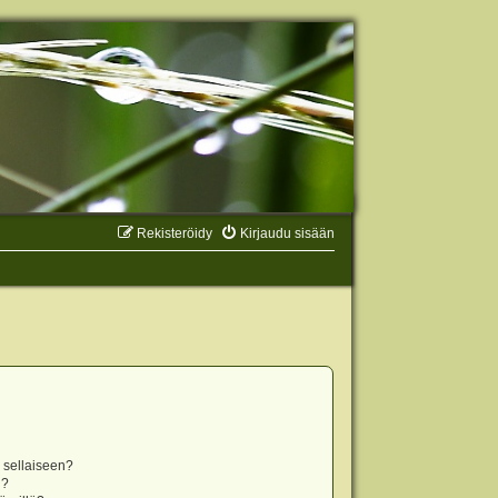
Rekisteröidy
Kirjaudu sisään
n sellaiseen?
i?