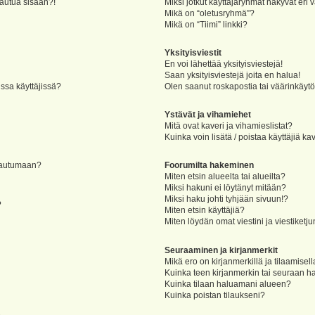
jautua sisään?!
Miksi jotkut käyttäjäryhmät näkyvät eri v
Mikä on “oletusryhmä”?
Mikä on “Tiimi” linkki?
Yksityisviestit
En voi lähettää yksityisviestejä!
Saan yksityisviestejä joita en halua!
ssa käyttäjissä?
Olen saanut roskapostia tai väärinkäytöks
Ystävät ja vihamiehet
Mitä ovat kaveri ja vihamieslistat?
Kuinka voin lisätä / poistaa käyttäjiä ka
rjautumaan?
Foorumilta hakeminen
Miten etsin alueelta tai alueilta?
Miksi hakuni ei löytänyt mitään?
Miksi haku johti tyhjään sivuun!?
?
Miten etsin käyttäjiä?
Miten löydän omat viestini ja viestiketju
Seuraaminen ja kirjanmerkit
Mikä ero on kirjanmerkillä ja tilaamisel
Kuinka teen kirjanmerkin tai seuraan h
Kuinka tilaan haluamani alueen?
Kuinka poistan tilaukseni?