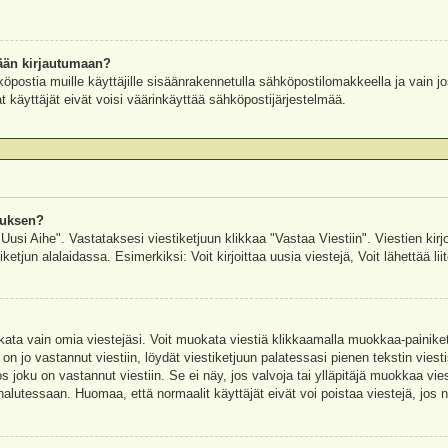
ään kirjautumaan?
köpostia muille käyttäjille sisäänrakennetulla sähköpostilomakkeella ja vain jo
 käyttäjät eivät voisi väärinkäyttää sähköpostijärjestelmää.
auksen?
"Uusi Aihe". Vastataksesi viestiketjuun klikkaa "Vastaa Viestiin". Viestien kirj
ketjun alalaidassa. Esimerkiksi: Voit kirjoittaa uusia viestejä, Voit lähettää liit
uokata vain omia viestejäsi. Voit muokata viestiä klikkaamalla muokkaa-painik
 on jo vastannut viestiin, löydät viestiketjuun palatessasi pienen tekstin viest
oku on vastannut viestiin. Se ei näy, jos valvoja tai ylläpitäjä muokkaa vies
utessaan. Huomaa, että normaalit käyttäjät eivät voi poistaa viestejä, jos ni