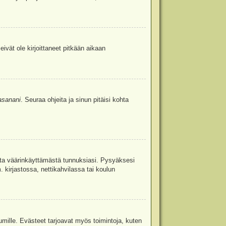
eivät ole kirjoittaneet pitkään aikaan
asanani
. Seuraa ohjeita ja sinun pitäisi kohta
uita väärinkäyttämästä tunnuksiasi. Pysyäksesi
. kirjastossa, nettikahvilassa tai koulun
umille. Evästeet tarjoavat myös toimintoja, kuten