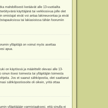
ka mahdollisesti keräävät alle 13-vuotiailta
teröityvänä käyttäjänä tai verkkosivua jolle olet
omistajat eivät voi antaa lakineuvontaa ja eivät
stapauksissa tai lakiasioissa tähän foorumiin
oorumin ylläpitäjä on voinut myös asettaa
sesi apua.
i on käytössä ja määrittelit olevasi alle 13-
 sinun itsesi toimesta tai ylläpitäjän toimesta
 ohjeita. Jos et saanut sähköpostia, olet saattanut
asi sähköpostiosoite oli oikein, yritä ottaa
min ylläpitäjään varmistaaksesi, että sinulla ei