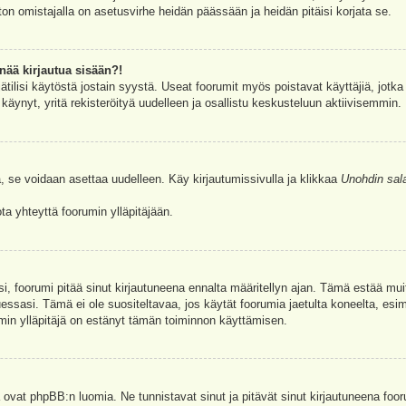
ston omistajalla on asetusvirhe heidän päässään ja heidän pitäisi korjata se.
nää kirjautua sisään?!
jätilisi käytöstä jostain syystä. Useat foorumit myös poistavat käyttäjiä, jotka 
äynyt, yritä rekisteröityä uudelleen ja osallistu keskusteluun aktiivisemmin.
, se voidaan asettaa uudelleen. Käy kirjautumissivulla ja klikkaa
Unohdin sal
a yhteyttä foorumin ylläpitäjään.
asi, foorumi pitää sinut kirjautuneena ennalta määritellyn ajan. Tämä estää m
tuessasi. Tämä ei ole suositeltavaa, jos käytät foorumia jaetulta koneelta, esim
umin ylläpitäjä on estänyt tämän toiminnon käyttämisen.
 ovat phpBB:n luomia. Ne tunnistavat sinut ja pitävät sinut kirjautuneena foor