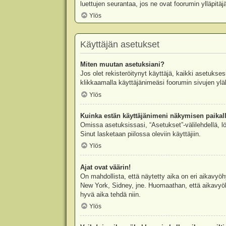
luettujen seurantaa, jos ne ovat foorumin ylläpit
Ylös
Käyttäjän asetukset
Miten muutan asetuksiani?
Jos olet rekisteröitynyt käyttäjä, kaikki asetukse
klikkaamalla käyttäjänimeäsi foorumin sivujen yläl
Ylös
Kuinka estän käyttäjänimeni näkymisen paikall
Omissa asetuksissasi, “Asetukset”-välilehdellä, l
Sinut lasketaan piilossa oleviin käyttäjiin.
Ylös
Ajat ovat väärin!
On mahdollista, että näytetty aika on eri aikavyö
New York, Sidney, jne. Huomaathan, että aikavyöhy
hyvä aika tehdä niin.
Ylös