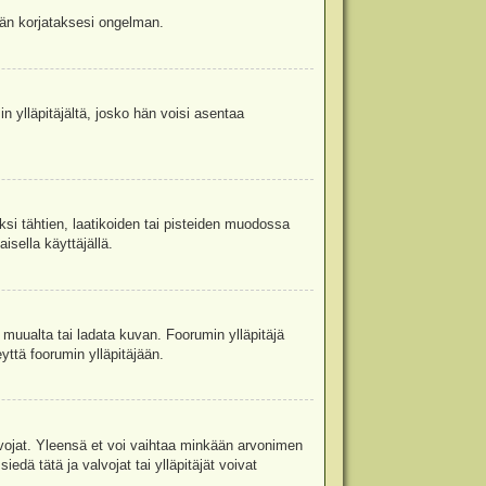
jään korjataksesi ongelman.
in ylläpitäjältä, josko hän voisi asentaa
ksi tähtien, laatikoiden tai pisteiden muodossa
isella käyttäjällä.
a muualta tai ladata kuvan. Foorumin ylläpitäjä
yttä foorumin ylläpitäjään.
valvojat. Yleensä et voi vaihtaa minkään arvonimen
edä tätä ja valvojat tai ylläpitäjät voivat