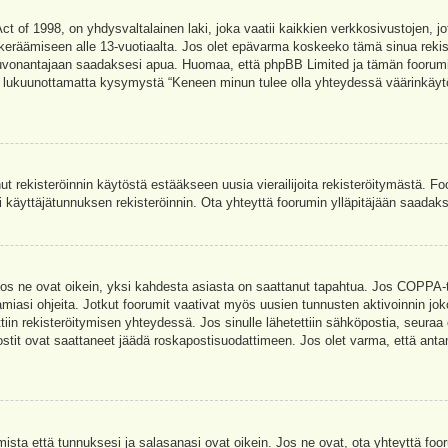
t of 1998, on yhdysvaltalainen laki, joka vaatii kaikkien verkkosivustojen, jot
jen keräämiseen alle 13-vuotiaalta. Jos olet epävarma koskeeko tämä sinua rekis
euvonantajaan saadaksesi apua. Huomaa, että phpBB Limited ja tämän foorumin 
a, lukuunottamatta kysymystä “Keneen minun tulee olla yhteydessä väärinkäytö
nut rekisteröinnin käytöstä estääkseen uusia vierailijoita rekisteröitymästä. F
asi käyttäjätunnuksen rekisteröinnin. Ota yhteyttä foorumin ylläpitäjään saadak
Jos ne ovat oikein, yksi kahdesta asiasta on saattanut tapahtua. Jos COPPA-tuk
amiasi ohjeita. Jotkut foorumit vaativat myös uusien tunnusten aktivoinnin joko
ttiin rekisteröitymisen yhteydessä. Jos sinulle lähetettiin sähköpostia, seuraa
stit ovat saattaneet jäädä roskapostisuodattimeen. Jos olet varma, että antam
ta että tunnuksesi ja salasanasi ovat oikein. Jos ne ovat, ota yhteyttä fooru