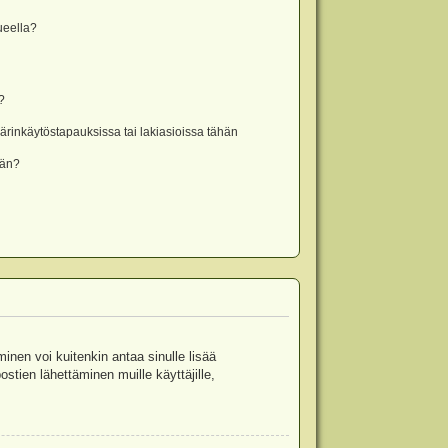
lueella?
?
rinkäytöstapauksissa tai lakiasioissa tähän
ään?
minen voi kuitenkin antaa sinulle lisää
stien lähettäminen muille käyttäjille,