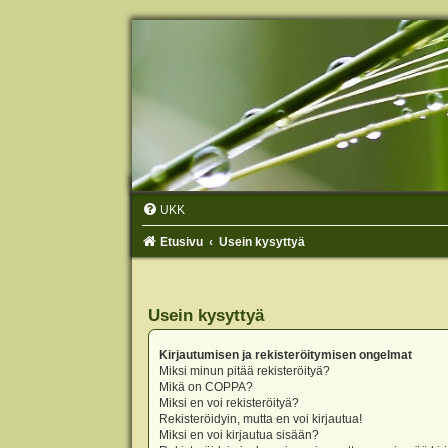
UKK
Etusivu
Usein kysyttyä
Usein kysyttyä
Kirjautumisen ja rekisteröitymisen ongelmat
Miksi minun pitää rekisteröityä?
Mikä on COPPA?
Miksi en voi rekisteröityä?
Rekisteröidyin, mutta en voi kirjautua!
Miksi en voi kirjautua sisään?