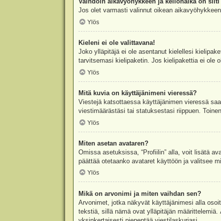
Vaihdoin aikavyöhykkeen ja kellonaika on silti 
Jos olet varmasti valinnut oikean aikavyöhykkeen j
Ylös
Kieleni ei ole valittavana!
Joko ylläpitäjä ei ole asentanut kielellesi kielipak
tarvitsemasi kielipaketin. Jos kielipakettia ei ol
Ylös
Mitä kuvia on käyttäjänimeni vieressä?
Viestejä katsottaessa käyttäjänimen vieressä saatt
viestimäärästäsi tai statuksestasi riippuen. Toinen
Ylös
Miten asetan avataren?
Omissa asetuksissa, “Profiilin” alla, voit lisätä a
päättää otetaanko avataret käyttöön ja valitsee mit
Ylös
Mikä on arvonimi ja miten vaihdan sen?
Arvonimet, jotka näkyvät käyttäjänimesi alla osoitt
tekstiä, sillä nämä ovat ylläpitäjän määrittelemiä.
yksinkertaisesti pienentää viestilaskuriasi.