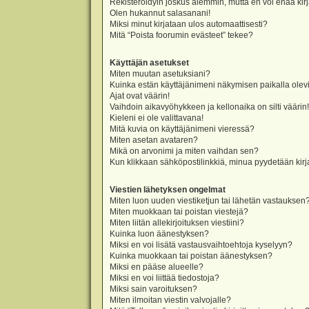
Rekisteröidyin joskus aiemmin, mutta en voi enää kir
Olen hukannut salasanani!
Miksi minut kirjataan ulos automaattisesti?
Mitä “Poista foorumin evästeet” tekee?
Käyttäjän asetukset
Miten muutan asetuksiani?
Kuinka estän käyttäjänimeni näkymisen paikalla olevi
Ajat ovat väärin!
Vaihdoin aikavyöhykkeen ja kellonaika on silti väärin!
Kieleni ei ole valittavana!
Mitä kuvia on käyttäjänimeni vieressä?
Miten asetan avataren?
Mikä on arvonimi ja miten vaihdan sen?
Kun klikkaan sähköpostilinkkiä, minua pyydetään ki
Viestien lähetyksen ongelmat
Miten luon uuden viestiketjun tai lähetän vastauksen
Miten muokkaan tai poistan viestejä?
Miten liitän allekirjoituksen viestiini?
Kuinka luon äänestyksen?
Miksi en voi lisätä vastausvaihtoehtoja kyselyyn?
Kuinka muokkaan tai poistan äänestyksen?
Miksi en pääse alueelle?
Miksi en voi liittää tiedostoja?
Miksi sain varoituksen?
Miten ilmoitan viestin valvojalle?