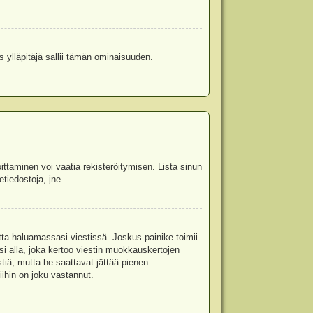
s ylläpitäjä sallii tämän ominaisuuden.
oittaminen voi vaatia rekisteröitymisen. Lista sinun
etiedostoja, jne.
etta haluamassasi viestissä. Joskus painike toimii
isi alla, joka kertoo viestin muokkauskertojen
tiä, mutta he saattavat jättää pienen
ihin on joku vastannut.