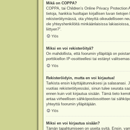
Mikä on COPPA?
COPPA, tai Children’s Online Privacy Protection Ac
tietoja, hankkia huoltajan kirjallisen luvan tieto
rekisteröitymässä, ota yhteyttä oikeudelliseen n
ole yhteyshenkilöitä minkäänlaisissa lakiasioiss
liittyen?”.
Ylös
Miksi en voi rekisteröityä?
On mahdollista, että foorumin ylläpitäjä on poista
porttikiellon IP-osoitteellesi tai estänyt valitsem
Ylös
Rekisteröidyin, mutta en voi kirjautua!
Tarkista ensin käyttäjätunnuksesi ja salasanasi. 
vuotias rekisteröityessäsi, sinun tulee seurata sa
ennen kuin voit kirjautua sisään. Tämä tieto kerro
antaa virheellisen sähköpostiosoitteen tai sähköpo
yhteyttä foorumin ylläpitäjään.
Ylös
Miksi en voi kirjautua sisään?
Tämän tapahtumiseen on useita syitä. Ensin, varmis