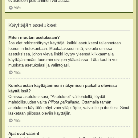
evästeiden poistaminen voi auttaa.
Ylös
Käyttäjän asetukset
Miten muutan asetuksiani?
Jos olet rekisteröitynyt käyttäjä, kaikki asetuksesi tallennetaan
foorumin tietokantaan. Muokataksesi niitä, vieraile omissa
asetuksissa, johon vievä linkki löytyy yleensä klikkaamalla
käyttäjänimeäsi foorumin sivujen ylälaidassa. Tätä kautta voit
muokata asetuksiasi ja valintojasi.
Ylös
Kuinka estän käyttäjänimeni näkymisen paikalla olevissa
käyttäjissä?
Omissa asetuksissasi, “Asetukset”-välilehdellä, löydät
mahdollisuuden valita
Piilota paikallaolo
. Ottamalla tämän
asetuksen käyttöön näyt vain ylläpitäjille, valvojille ja itsellesi. Sinut
lasketaan piilossa oleviin käyttäjiin.
Ylös
Ajat ovat väärin!