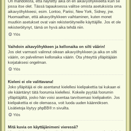
On mahdollista, että näytetty aika on eri aikavyöhykkeeltä kuin se
jossa itse olet. Tässä tapauksessa valitse omista asetuksista oma
aikavyöhykkeesi, esim. Lontoo, Pariisi, New York, Sidney, jne.
Huomaathan, että aikavyöhykkeen vaihtaminen, kuten monet
muutkin asetukset ovat vain rekisteröityneille käyttäjille. Jos et ole
rekisteröitynyt, tämä on hyvä aika tehdä niin.
Ylös
Vaihdoin aikavyöhykkeen ja kellonaika on silti väärin!
Jos olet varmasti valinnut oikean aikavyöhykkeen ja aika on silti
väärin, on palvelimen kellonaika väärin. Ota yhteyttä ylläpitäjään
korjataksesi ongelman.
Ylös
Kieleni ei ole valittavana!
Joko ylläpitäjä ei ole asentanut kielellesi kielipakettia tai kukaan ei
ole kääntänyt tätä foorumia kielellesi. Kokeile pyytää foorumin
ylläpitäjältä, josko hän voisi asentaa tarvitsemasi kielipaketin. Jos
kielipakettia ei ole olemassa, voit luoda uuden käännöksen.
Lisätietoja löytyy
phpBB
®:n sivuilta.
Ylös
Mitä kuvia on käyttäjänimeni vieressä?