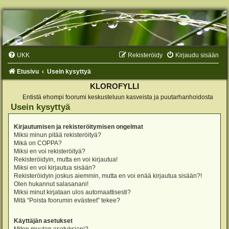
UKK
Rekisteröidy
Kirjaudu sisään
Etusivu
Usein kysyttyä
KLOROFYLLI
Entistä ehompi foorumi keskusteluun kasveista ja puutarhanhoidosta
Usein kysyttyä
Kirjautumisen ja rekisteröitymisen ongelmat
Miksi minun pitää rekisteröityä?
Mikä on COPPA?
Miksi en voi rekisteröityä?
Rekisteröidyin, mutta en voi kirjautua!
Miksi en voi kirjautua sisään?
Rekisteröidyin joskus aiemmin, mutta en voi enää kirjautua sisään?!
Olen hukannut salasanani!
Miksi minut kirjataan ulos automaattisesti?
Mitä “Poista foorumin evästeet” tekee?
Käyttäjän asetukset