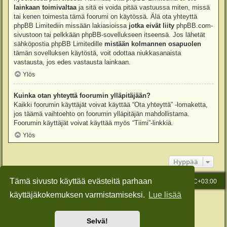
lainkaan toimivaltaa
ja sitä ei voida pitää vastuussa miten, missä
tai kenen toimesta tämä foorumi on käytössä. Älä ota yhteyttä
phpBB Limitediin missään lakiasioissa
jotka eivät liity
phpBB.com-
sivustoon tai pelkkään phpBB-sovellukseen itseensä. Jos lähetät
sähköpostia phpBB Limitedille
mistään kolmannen osapuolen
tämän sovelluksen käytöstä, voit odottaa niukkasanaista
vastausta, jos edes vastausta lainkaan.
Ylös
Kuinka otan yhteyttä foorumin ylläpitäjään?
Kaikki foorumin käyttäjät voivat käyttää “Ota yhteyttä” -lomaketta,
jos täämä vaihtoehto on foorumin ylläpitäjän mahdollistama.
Foorumin käyttäjät voivat käyttää myös “Tiimi”-linkkiä.
Ylös
Hyppää
Tämä sivusto käyttää evästeitä parhaan
Etusivu
Viesti Ylläpidolle
Kaikki ajat ovat
UTC+03:00
käyttäjäkokemuksen varmistamiseksi.
Lue lisää
Keskustelufoorumin ohjelmisto
phpBB
® Forum Software © phpBB Limited
Käännös: phpBB Suomi (lurttinen, harritapio, Pettis)
Style: Green-Style-Slim by Joyce&Luna
phpBB-Style-Design
Selvä!
Yksityisyys
|
Ehdot