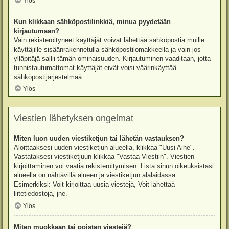
Ylös
Kun klikkaan sähköpostilinkkiä, minua pyydetään
kirjautumaan?
Vain rekisteröityneet käyttäjät voivat lähettää sähköpostia muille
käyttäjille sisäänrakennetulla sähköpostilomakkeella ja vain jos
ylläpitäjä sallii tämän ominaisuuden. Kirjautuminen vaaditaan, jotta
tunnistautumattomat käyttäjät eivät voisi väärinkäyttää
sähköpostijärjestelmää.
Ylös
Viestien lähetyksen ongelmat
Miten luon uuden viestiketjun tai lähetän vastauksen?
Aloittaaksesi uuden viestiketjun alueella, klikkaa "Uusi Aihe".
Vastataksesi viestiketjuun klikkaa "Vastaa Viestiin". Viestien
kirjoittaminen voi vaatia rekisteröitymisen. Lista sinun oikeuksistasi
alueella on nähtävillä alueen ja viestiketjun alalaidassa.
Esimerkiksi: Voit kirjoittaa uusia viestejä, Voit lähettää
liitetiedostoja, jne.
Ylös
Miten muokkaan tai poistan viestejä?