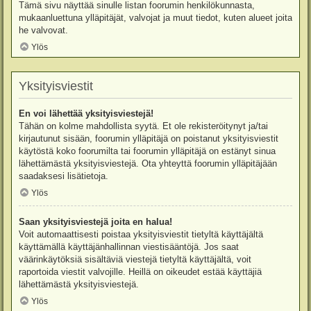
Tämä sivu näyttää sinulle listan foorumin henkilökunnasta,
mukaanluettuna ylläpitäjät, valvojat ja muut tiedot, kuten alueet joita
he valvovat.
Ylös
Yksityisviestit
En voi lähettää yksityisviestejä!
Tähän on kolme mahdollista syytä. Et ole rekisteröitynyt ja/tai
kirjautunut sisään, foorumin ylläpitäjä on poistanut yksityisviestit
käytöstä koko foorumilta tai foorumin ylläpitäjä on estänyt sinua
lähettämästä yksityisviestejä. Ota yhteyttä foorumin ylläpitäjään
saadaksesi lisätietoja.
Ylös
Saan yksityisviestejä joita en halua!
Voit automaattisesti poistaa yksityisviestit tietyltä käyttäjältä
käyttämällä käyttäjänhallinnan viestisääntöjä. Jos saat
väärinkäytöksiä sisältäviä viestejä tietyltä käyttäjältä, voit
raportoida viestit valvojille. Heillä on oikeudet estää käyttäjiä
lähettämästä yksityisviestejä.
Ylös