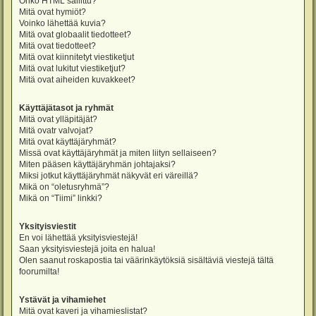
Onko HTML sallittu?
Mitä ovat hymiöt?
Voinko lähettää kuvia?
Mitä ovat globaalit tiedotteet?
Mitä ovat tiedotteet?
Mitä ovat kiinnitetyt viestiketjut
Mitä ovat lukitut viestiketjut?
Mitä ovat aiheiden kuvakkeet?
Käyttäjätasot ja ryhmät
Mitä ovat ylläpitäjät?
Mitä ovatr valvojat?
Mitä ovat käyttäjäryhmät?
Missä ovat käyttäjäryhmät ja miten liityn sellaiseen?
Miten pääsen käyttäjäryhmän johtajaksi?
Miksi jotkut käyttäjäryhmät näkyvät eri väreillä?
Mikä on “oletusryhmä”?
Mikä on “Tiimi” linkki?
Yksityisviestit
En voi lähettää yksityisviestejä!
Saan yksityisviestejä joita en halua!
Olen saanut roskapostia tai väärinkäytöksiä sisältäviä viestejä tältä
foorumilta!
Ystävät ja vihamiehet
Mitä ovat kaveri ja vihamieslistat?