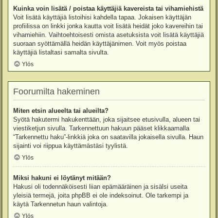
Kuinka voin lisätä / poistaa käyttäjiä kavereista tai vihamiehistä
Voit lisätä käyttäjiä listoihisi kahdella tapaa. Jokaisen käyttäjän
profiilissa on linkki jonka kautta voit lisätä heidät joko kavereihin tai
vihamiehiin. Vaihtoehtoisesti omista asetuksista voit lisätä käyttäjiä
suoraan syöttämällä heidän käyttäjänimen. Voit myös poistaa
käyttäjiä listaltasi samalta sivulta.
Ylös
Foorumilta hakeminen
Miten etsin alueelta tai alueilta?
Syötä hakutermi hakukenttään, joka sijaitsee etusivulla, alueen tai
viestiketjun sivulla. Tarkennettuun hakuun pääset klikkaamalla
“Tarkennettu haku”-linkkiä joka on saatavilla jokaisella sivulla. Haun
sijainti voi riippua käyttämästäsi tyylistä.
Ylös
Miksi hakuni ei löytänyt mitään?
Hakusi oli todennäköisesti liian epämääräinen ja sisälsi useita
yleisiä termejä, joita phpBB ei ole indeksoinut. Ole tarkempi ja
käytä Tarkennetun haun valintoja.
Ylös