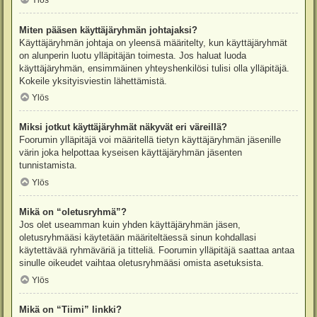
Ylös
Miten pääsen käyttäjäryhmän johtajaksi?
Käyttäjäryhmän johtaja on yleensä määritelty, kun käyttäjäryhmät
on alunperin luotu ylläpitäjän toimesta. Jos haluat luoda
käyttäjäryhmän, ensimmäinen yhteyshenkilösi tulisi olla ylläpitäjä.
Kokeile yksityisviestin lähettämistä.
Ylös
Miksi jotkut käyttäjäryhmät näkyvät eri väreillä?
Foorumin ylläpitäjä voi määritellä tietyn käyttäjäryhmän jäsenille
värin joka helpottaa kyseisen käyttäjäryhmän jäsenten
tunnistamista.
Ylös
Mikä on “oletusryhmä”?
Jos olet useamman kuin yhden käyttäjäryhmän jäsen,
oletusryhmääsi käytetään määriteltäessä sinun kohdallasi
käytettävää ryhmäväriä ja titteliä. Foorumin ylläpitäjä saattaa antaa
sinulle oikeudet vaihtaa oletusryhmääsi omista asetuksista.
Ylös
Mikä on “Tiimi” linkki?