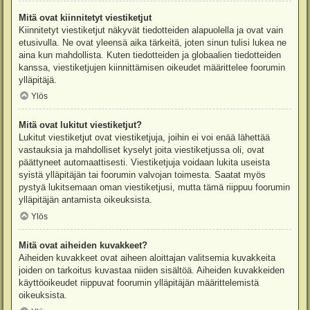
Mitä ovat kiinnitetyt viestiketjut
Kiinnitetyt viestiketjut näkyvät tiedotteiden alapuolella ja ovat vain
etusivulla. Ne ovat yleensä aika tärkeitä, joten sinun tulisi lukea ne
aina kun mahdollista. Kuten tiedotteiden ja globaalien tiedotteiden
kanssa, viestiketjujen kiinnittämisen oikeudet määrittelee foorumin
ylläpitäjä.
Ylös
Mitä ovat lukitut viestiketjut?
Lukitut viestiketjut ovat viestiketjuja, joihin ei voi enää lähettää
vastauksia ja mahdolliset kyselyt joita viestiketjussa oli, ovat
päättyneet automaattisesti. Viestiketjuja voidaan lukita useista
syistä ylläpitäjän tai foorumin valvojan toimesta. Saatat myös
pystyä lukitsemaan oman viestiketjusi, mutta tämä riippuu foorumin
ylläpitäjän antamista oikeuksista.
Ylös
Mitä ovat aiheiden kuvakkeet?
Aiheiden kuvakkeet ovat aiheen aloittajan valitsemia kuvakkeita
joiden on tarkoitus kuvastaa niiden sisältöä. Aiheiden kuvakkeiden
käyttöoikeudet riippuvat foorumin ylläpitäjän määrittelemistä
oikeuksista.