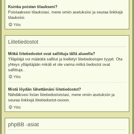
Kuinka poistan tilaukseni?
Poistaaksesi tilauksiasi, mene omiin asetuksiisi ja seuraa linkkejä
tilauksiisi.
Ylös
Liitetiedostot
Mitkä liitetiedostot ovat sallittuja tällä alueella?
Ylläpitäjä voi määrätä sallitut ja kielletyt liitetiedostojen tyypit. Ota
yhteys ylläpitäjään mikäli et ole varma mitkä tiedostot ovat
sallittuja..
Ylös
Mistä löydän lähettämäni liitetiedostot?
Nähdäksesi listan liitetiedostoistasi, mene omiin asetuksiin ja
seuraa linkkejä liitetiedostot-osioon.
Ylös
phpBB -asiat