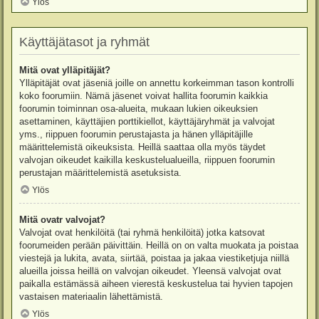
Ylös
Käyttäjätasot ja ryhmät
Mitä ovat ylläpitäjät?
Ylläpitäjät ovat jäseniä joille on annettu korkeimman tason kontrolli
koko foorumiin. Nämä jäsenet voivat hallita foorumin kaikkia
foorumin toiminnan osa-alueita, mukaan lukien oikeuksien
asettaminen, käyttäjien porttikiellot, käyttäjäryhmät ja valvojat
yms., riippuen foorumin perustajasta ja hänen ylläpitäjille
määrittelemistä oikeuksista. Heillä saattaa olla myös täydet
valvojan oikeudet kaikilla keskustelualueilla, riippuen foorumin
perustajan määrittelemistä asetuksista.
Ylös
Mitä ovatr valvojat?
Valvojat ovat henkilöitä (tai ryhmä henkilöitä) jotka katsovat
foorumeiden perään päivittäin. Heillä on on valta muokata ja poistaa
viestejä ja lukita, avata, siirtää, poistaa ja jakaa viestiketjuja niillä
alueilla joissa heillä on valvojan oikeudet. Yleensä valvojat ovat
paikalla estämässä aiheen vierestä keskustelua tai hyvien tapojen
vastaisen materiaalin lähettämistä.
Ylös