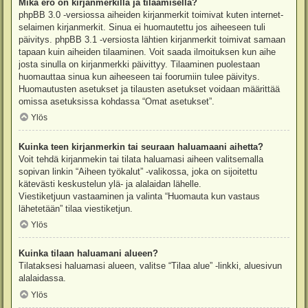
Mikä ero on kirjanmerkillä ja tilaamisella?
phpBB 3.0 -versiossa aiheiden kirjanmerkit toimivat kuten internet-
selaimen kirjanmerkit. Sinua ei huomautettu jos aiheeseen tuli
päivitys. phpBB 3.1 -versiosta lähtien kirjanmerkit toimivat samaan
tapaan kuin aiheiden tilaaminen. Voit saada ilmoituksen kun aihe
josta sinulla on kirjanmerkki päivittyy. Tilaaminen puolestaan
huomauttaa sinua kun aiheeseen tai foorumiin tulee päivitys.
Huomautusten asetukset ja tilausten asetukset voidaan määrittää
omissa asetuksissa kohdassa “Omat asetukset”.
Ylös
Kuinka teen kirjanmerkin tai seuraan haluamaani aihetta?
Voit tehdä kirjanmekin tai tilata haluamasi aiheen valitsemalla
sopivan linkin “Aiheen työkalut” -valikossa, joka on sijoitettu
kätevästi keskustelun ylä- ja alalaidan lähelle.
Viestiketjuun vastaaminen ja valinta “Huomauta kun vastaus
lähetetään” tilaa viestiketjun.
Ylös
Kuinka tilaan haluamani alueen?
Tilataksesi haluamasi alueen, valitse “Tilaa alue” -linkki, aluesivun
alalaidassa.
Ylös