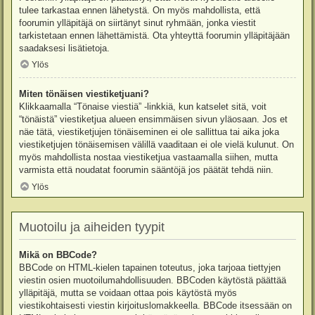
tulee tarkastaa ennen lähetystä. On myös mahdollista, että
foorumin ylläpitäjä on siirtänyt sinut ryhmään, jonka viestit
tarkistetaan ennen lähettämistä. Ota yhteyttä foorumin ylläpitäjään
saadaksesi lisätietoja.
Ylös
Miten tönäisen viestiketjuani?
Klikkaamalla “Tönaise viestiä” -linkkiä, kun katselet sitä, voit
“tönäistä” viestiketjua alueen ensimmäisen sivun yläosaan. Jos et
näe tätä, viestiketjujen tönäiseminen ei ole sallittua tai aika joka
viestiketjujen tönäisemisen välillä vaaditaan ei ole vielä kulunut. On
myös mahdollista nostaa viestiketjua vastaamalla siihen, mutta
varmista että noudatat foorumin sääntöjä jos päätät tehdä niin.
Ylös
Muotoilu ja aiheiden tyypit
Mikä on BBCode?
BBCode on HTML-kielen tapainen toteutus, joka tarjoaa tiettyjen
viestin osien muotoilumahdollisuuden. BBCoden käytöstä päättää
ylläpitäjä, mutta se voidaan ottaa pois käytöstä myös
viestikohtaisesti viestin kirjoituslomakkeella. BBCode itsessään on