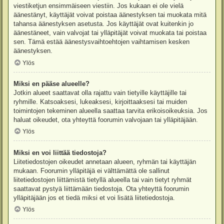
viestiketjun ensimmäiseen viestiin. Jos kukaan ei ole vielä
äänestänyt, käyttäjät voivat poistaa äänestyksen tai muokata mitä
tahansa äänestyksen asetusta. Jos käyttäjät ovat kuitenkin jo
äänestäneet, vain valvojat tai ylläpitäjät voivat muokata tai poistaa
sen. Tämä estää äänestysvaihtoehtojen vaihtamisen kesken
äänestyksen.
Ylös
Miksi en pääse alueelle?
Jotkin alueet saattavat olla rajattu vain tietyille käyttäjille tai
ryhmille. Katsoaksesi, lukeaksesi, kirjoittaaksesi tai muiden
toimintojen tekeminen alueella saattaa tarvita erikoisoikeuksia. Jos
haluat oikeudet, ota yhteyttä foorumin valvojaan tai ylläpitäjään.
Ylös
Miksi en voi liittää tiedostoja?
Liitetiedostojen oikeudet annetaan alueen, ryhmän tai käyttäjän
mukaan. Foorumin ylläpitäjä ei välttämättä ole sallinut
liitetiedostojen liittämistä tietyllä alueella tai vain tietyt ryhmät
saattavat pystyä liittämään tiedostoja. Ota yhteyttä foorumin
ylläpitäjään jos et tiedä miksi et voi lisätä liitetiedostoja.
Ylös