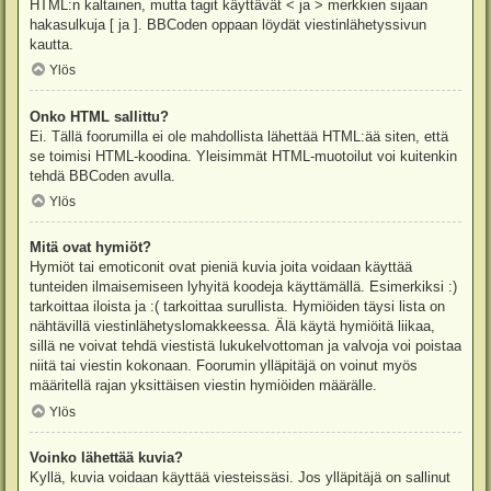
HTML:n kaltainen, mutta tagit käyttävät < ja > merkkien sijaan
hakasulkuja [ ja ]. BBCoden oppaan löydät viestinlähetyssivun
kautta.
Ylös
Onko HTML sallittu?
Ei. Tällä foorumilla ei ole mahdollista lähettää HTML:ää siten, että
se toimisi HTML-koodina. Yleisimmät HTML-muotoilut voi kuitenkin
tehdä BBCoden avulla.
Ylös
Mitä ovat hymiöt?
Hymiöt tai emoticonit ovat pieniä kuvia joita voidaan käyttää
tunteiden ilmaisemiseen lyhyitä koodeja käyttämällä. Esimerkiksi :)
tarkoittaa iloista ja :( tarkoittaa surullista. Hymiöiden täysi lista on
nähtävillä viestinlähetyslomakkeessa. Älä käytä hymiöitä liikaa,
sillä ne voivat tehdä viestistä lukukelvottoman ja valvoja voi poistaa
niitä tai viestin kokonaan. Foorumin ylläpitäjä on voinut myös
määritellä rajan yksittäisen viestin hymiöiden määrälle.
Ylös
Voinko lähettää kuvia?
Kyllä, kuvia voidaan käyttää viesteissäsi. Jos ylläpitäjä on sallinut