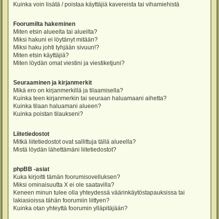
Kuinka voin lisätä / poistaa käyttäjiä kavereista tai vihamiehistä
Foorumilta hakeminen
Miten etsin alueelta tai alueilta?
Miksi hakuni ei löytänyt mitään?
Miksi haku johti tyhjään sivuun!?
Miten etsin käyttäjiä?
Miten löydän omat viestini ja viestiketjuni?
Seuraaminen ja kirjanmerkit
Mikä ero on kirjanmerkillä ja tilaamisella?
Kuinka teen kirjanmerkin tai seuraan haluamaani aihetta?
Kuinka tilaan haluamani alueen?
Kuinka poistan tilaukseni?
Liitetiedostot
Mitkä liitetiedostot ovat sallittuja tällä alueella?
Mistä löydän lähettämäni liitetiedostot?
phpBB -asiat
Kuka kirjoitti tämän foorumisovelluksen?
Miksi ominaisuutta X ei ole saatavilla?
Keneen minun tulee olla yhteydessä väärinkäytöstapauksissa tai
lakiasioissa tähän foorumiin liittyen?
Kuinka otan yhteyttä foorumin ylläpitäjään?