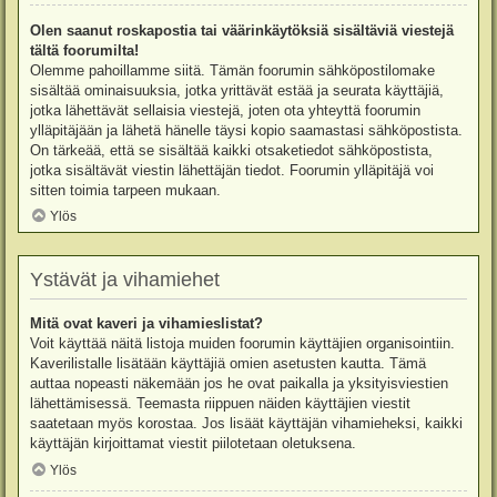
Olen saanut roskapostia tai väärinkäytöksiä sisältäviä viestejä
tältä foorumilta!
Olemme pahoillamme siitä. Tämän foorumin sähköpostilomake
sisältää ominaisuuksia, jotka yrittävät estää ja seurata käyttäjiä,
jotka lähettävät sellaisia viestejä, joten ota yhteyttä foorumin
ylläpitäjään ja lähetä hänelle täysi kopio saamastasi sähköpostista.
On tärkeää, että se sisältää kaikki otsaketiedot sähköpostista,
jotka sisältävät viestin lähettäjän tiedot. Foorumin ylläpitäjä voi
sitten toimia tarpeen mukaan.
Ylös
Ystävät ja vihamiehet
Mitä ovat kaveri ja vihamieslistat?
Voit käyttää näitä listoja muiden foorumin käyttäjien organisointiin.
Kaverilistalle lisätään käyttäjiä omien asetusten kautta. Tämä
auttaa nopeasti näkemään jos he ovat paikalla ja yksityisviestien
lähettämisessä. Teemasta riippuen näiden käyttäjien viestit
saatetaan myös korostaa. Jos lisäät käyttäjän vihamieheksi, kaikki
käyttäjän kirjoittamat viestit piilotetaan oletuksena.
Ylös