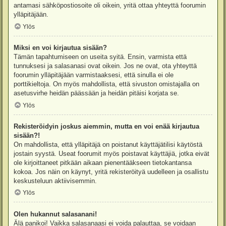
antamasi sähköpostiosoite oli oikein, yritä ottaa yhteyttä foorumin
ylläpitäjään.
Ylös
Miksi en voi kirjautua sisään?
Tämän tapahtumiseen on useita syitä. Ensin, varmista että
tunnuksesi ja salasanasi ovat oikein. Jos ne ovat, ota yhteyttä
foorumin ylläpitäjään varmistaaksesi, että sinulla ei ole
porttikieltoja. On myös mahdollista, että sivuston omistajalla on
asetusvirhe heidän päässään ja heidän pitäisi korjata se.
Ylös
Rekisteröidyin joskus aiemmin, mutta en voi enää kirjautua
sisään?!
On mahdollista, että ylläpitäjä on poistanut käyttäjätilisi käytöstä
jostain syystä. Useat foorumit myös poistavat käyttäjiä, jotka eivät
ole kirjoittaneet pitkään aikaan pienentääkseen tietokantansa
kokoa. Jos näin on käynyt, yritä rekisteröityä uudelleen ja osallistu
keskusteluun aktiivisemmin.
Ylös
Olen hukannut salasanani!
Älä panikoi! Vaikka salasanaasi ei voida palauttaa, se voidaan