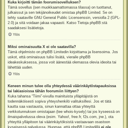
Kuka kirjoitti tämän foorumisovelluksen?
Tämä sovellus (sen muokkaamattomassa tilassa) on tuottanut,
julkaissut ja sen tekijänoikeudet omistaa
phpBB Limited
. Se on
tehty saataville GNU General Public Licensenssin, versiolla 2 (GPL-
2.0) ja sitä voidaan jakaa vapaasti. Katso
Tietoja phpBB:stä
saadaksesi lisätietoja.
Ylös
Miksi ominaisuutta X ei ole saatavilla?
Tämä ohjelmisto on phpBB Limitedin kirjoittama ja lisensoima. Jos
uskot, että ominaisuus tulisi lisätä, vieraile
phpBB
ideakeskuksessa
, jossa voit äänestää olemassa olevia ideoita tai
lähettää uuden.
Ylös
Keneen minun tulee olla yhteydessä väärinkäytöstapauksissa
tai lakiasioissa tähän foorumiin liittyen?
Kuka tahansa “Tiimi”-sivulla mainituista ylläpitäjistä on
todennäköisesti sopiva yhteyshenkilö valituksillesi. Jos et tätä
kautta saa vastausta, sinun kannattaa ottaa yhteyttä
verkkotunnuksen omistajaan (tee
whois-kysely
) tai jos kyseessä on
ilmaispalvelussa oleva (esim. Yahoo!, free.fr, f2s.com, jne.), ota
yhteyttä ylläpitoon tai väärinkäytöksistä vastaavaan osastoon
kyseisessä palvelussa. Huomaa, että phpBB Limitedillä
ei ole