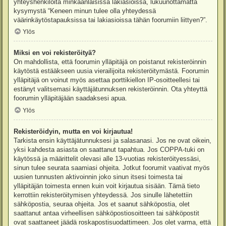
yhteyshenkilöitä minkäänlaisissa lakiasioissa, lukuunottamatta
kysymystä “Keneen minun tulee olla yhteydessä
väärinkäytöstapauksissa tai lakiasioissa tähän foorumiin liittyen?”.
Ylös
Miksi en voi rekisteröityä?
On mahdollista, että foorumin ylläpitäjä on poistanut rekisteröinnin
käytöstä estääkseen uusia vierailijoita rekisteröitymästä. Foorumin
ylläpitäjä on voinut myös asettaa porttikiellon IP-osoitteellesi tai
estänyt valitsemasi käyttäjätunnuksen rekisteröinnin. Ota yhteyttä
foorumin ylläpitäjään saadaksesi apua.
Ylös
Rekisteröidyin, mutta en voi kirjautua!
Tarkista ensin käyttäjätunnuksesi ja salasanasi. Jos ne ovat oikein,
yksi kahdesta asiasta on saattanut tapahtua. Jos COPPA-tuki on
käytössä ja määrittelit olevasi alle 13-vuotias rekisteröityessäsi,
sinun tulee seurata saamiasi ohjeita. Jotkut foorumit vaativat myös
uusien tunnusten aktivoinnin joko sinun itsesi toimesta tai
ylläpitäjän toimesta ennen kuin voit kirjautua sisään. Tämä tieto
kerrottiin rekisteröitymisen yhteydessä. Jos sinulle lähetettiin
sähköpostia, seuraa ohjeita. Jos et saanut sähköpostia, olet
saattanut antaa virheellisen sähköpostiosoitteen tai sähköpostit
ovat saattaneet jäädä roskapostisuodattimeen. Jos olet varma, että