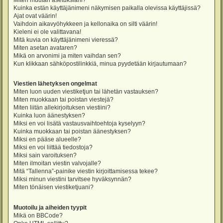
Miten muutan asetuksiani?
Kuinka estän käyttäjänimeni näkymisen paikalla olevissa käyttäjissä?
Ajat ovat väärin!
Vaihdoin aikavyöhykkeen ja kellonaika on silti väärin!
Kieleni ei ole valittavana!
Mitä kuvia on käyttäjänimeni vieressä?
Miten asetan avataren?
Mikä on arvonimi ja miten vaihdan sen?
Kun klikkaan sähköpostilinkkiä, minua pyydetään kirjautumaan?
Viestien lähetyksen ongelmat
Miten luon uuden viestiketjun tai lähetän vastauksen?
Miten muokkaan tai poistan viestejä?
Miten liitän allekirjoituksen viestiini?
Kuinka luon äänestyksen?
Miksi en voi lisätä vastausvaihtoehtoja kyselyyn?
Kuinka muokkaan tai poistan äänestyksen?
Miksi en pääse alueelle?
Miksi en voi liittää tiedostoja?
Miksi sain varoituksen?
Miten ilmoitan viestin valvojalle?
Mitä “Tallenna”-painike viestin kirjoittamisessa tekee?
Miksi minun viestini tarvitsee hyväksynnän?
Miten tönäisen viestiketjuani?
Muotoilu ja aiheiden tyypit
Mikä on BBCode?