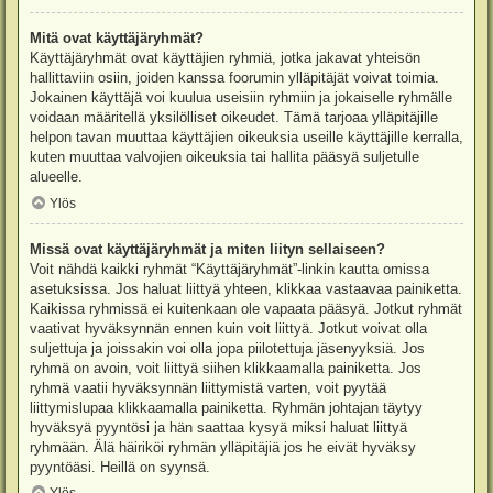
Mitä ovat käyttäjäryhmät?
Käyttäjäryhmät ovat käyttäjien ryhmiä, jotka jakavat yhteisön
hallittaviin osiin, joiden kanssa foorumin ylläpitäjät voivat toimia.
Jokainen käyttäjä voi kuulua useisiin ryhmiin ja jokaiselle ryhmälle
voidaan määritellä yksilölliset oikeudet. Tämä tarjoaa ylläpitäjille
helpon tavan muuttaa käyttäjien oikeuksia useille käyttäjille kerralla,
kuten muuttaa valvojien oikeuksia tai hallita pääsyä suljetulle
alueelle.
Ylös
Missä ovat käyttäjäryhmät ja miten liityn sellaiseen?
Voit nähdä kaikki ryhmät “Käyttäjäryhmät”-linkin kautta omissa
asetuksissa. Jos haluat liittyä yhteen, klikkaa vastaavaa painiketta.
Kaikissa ryhmissä ei kuitenkaan ole vapaata pääsyä. Jotkut ryhmät
vaativat hyväksynnän ennen kuin voit liittyä. Jotkut voivat olla
suljettuja ja joissakin voi olla jopa piilotettuja jäsenyyksiä. Jos
ryhmä on avoin, voit liittyä siihen klikkaamalla painiketta. Jos
ryhmä vaatii hyväksynnän liittymistä varten, voit pyytää
liittymislupaa klikkaamalla painiketta. Ryhmän johtajan täytyy
hyväksyä pyyntösi ja hän saattaa kysyä miksi haluat liittyä
ryhmään. Älä häiriköi ryhmän ylläpitäjiä jos he eivät hyväksy
pyyntöäsi. Heillä on syynsä.