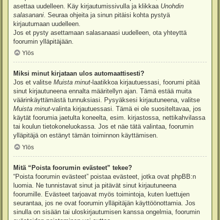
asettaa uudelleen. Käy kirjautumissivulla ja klikkaa
Unohdin
salasanani
. Seuraa ohjeita ja sinun pitäisi kohta pystyä
kirjautumaan uudelleen.
Jos et pysty asettamaan salasanaasi uudelleen, ota yhteyttä
foorumin ylläpitäjään.
Ylös
Miksi minut kirjataan ulos automaattisesti?
Jos et valitse
Muista minut
-laatikkoa kirjautuessasi, foorumi pitää
sinut kirjautuneena ennalta määritellyn ajan. Tämä estää muita
väärinkäyttämästä tunnuksiasi. Pysyäksesi kirjautuneena, valitse
Muista minut
-valinta kirjautuessasi. Tämä ei ole suositeltavaa, jos
käytät foorumia jaetulta koneelta, esim. kirjastossa, nettikahvilassa
tai koulun tietokoneluokassa. Jos et näe tätä valintaa, foorumin
ylläpitäjä on estänyt tämän toiminnon käyttämisen.
Ylös
Mitä “Poista foorumin evästeet” tekee?
“Poista foorumin evästeet” poistaa evästeet, jotka ovat phpBB:n
luomia. Ne tunnistavat sinut ja pitävät sinut kirjautuneena
foorumille. Evästeet tarjoavat myös toimintoja, kuten luettujen
seurantaa, jos ne ovat foorumin ylläpitäjän käyttöönottamia. Jos
sinulla on sisään tai uloskirjautumisen kanssa ongelmia, foorumin