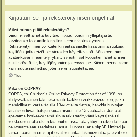
Kirjautumisen ja rekisteröitymisen ongelmat
Miksi minun pitää rekisteröityä?
Sinun ei välttämättä tarvitse, riippuu foorumin ylläpitäjästä,
tarvitaanko foorumilla kirjoittamiseen rekisteröitymistä.
Rekisteröityminen voi kuitenkin antaa sinulle lisää ominaisuuksia
käyttöön, jotka eivät ole vieraiden käytettävissä. Näitä ovat mm.
avatar-kuvan määrittely, yksityisviestit, sähköpostien lähettäminen
muille käyttäjille, käyttäjäryhmien jäsenyys jne. Siihen menee aikaa
vain muutamia hetkiä, joten se on suositeltavaa.
Ylös
Mikä on COPPA?
COPPA, tai Children’s Online Privacy Protection Act of 1998, on
yhdysvaltalainen laki, joka vaatii kaikkien verkkosivustojen, jotka
mahdollisesti keräävät alle 13-vuotiailta tietoja, hankkia huoltajan
kirjallisen luvan tietojen keräämiseen alle 13-vuotiaalta. Jos olet
epävarma koskeeko tämä sinua rekisteröityvänä käyttäjänä tai
verkkosivua jolle olet rekisteröitymässä, ota yhteyttä oikeudelliseen
neuvonantajaan saadaksesi apua. Huomaa, että phpBB Limited ja
tämän foorumin omistajat eivät voi antaa lakineuvontaa ja eivät ole