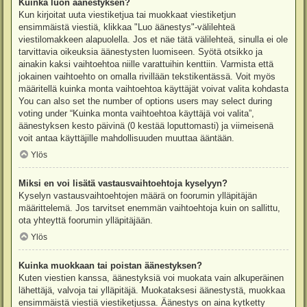
Kuinka luon äänestyksen?
Kun kirjoitat uuta viestiketjua tai muokkaat viestiketjun
ensimmäistä viestiä, klikkaa "Luo äänestys"-välilehteä
viestilomakkeen alapuolella. Jos et näe tätä välilehteä, sinulla ei ole
tarvittavia oikeuksia äänestysten luomiseen. Syötä otsikko ja
ainakin kaksi vaihtoehtoa niille varattuihin kenttiin. Varmista että
jokainen vaihtoehto on omalla rivillään tekstikentässä. Voit myös
määritellä kuinka monta vaihtoehtoa käyttäjät voivat valita kohdasta
You can also set the number of options users may select during
voting under “Kuinka monta vaihtoehtoa käyttäjä voi valita”,
äänestyksen kesto päivinä (0 kestää loputtomasti) ja viimeisenä
voit antaa käyttäjille mahdollisuuden muuttaa ääntään.
Ylös
Miksi en voi lisätä vastausvaihtoehtoja kyselyyn?
Kyselyn vastausvaihtoehtojen määrä on foorumin ylläpitäjän
määrittelemä. Jos tarvitset enemmän vaihtoehtoja kuin on sallittu,
ota yhteyttä foorumin ylläpitäjään.
Ylös
Kuinka muokkaan tai poistan äänestyksen?
Kuten viestien kanssa, äänestyksiä voi muokata vain alkuperäinen
lähettäjä, valvoja tai ylläpitäjä. Muokataksesi äänestystä, muokkaa
ensimmäistä viestiä viestiketjussa. Äänestys on aina kytketty