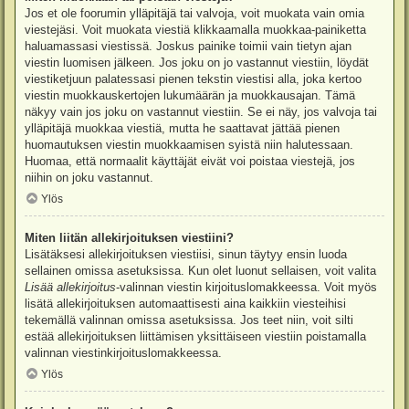
Jos et ole foorumin ylläpitäjä tai valvoja, voit muokata vain omia
viestejäsi. Voit muokata viestiä klikkaamalla muokkaa-painiketta
haluamassasi viestissä. Joskus painike toimii vain tietyn ajan
viestin luomisen jälkeen. Jos joku on jo vastannut viestiin, löydät
viestiketjuun palatessasi pienen tekstin viestisi alla, joka kertoo
viestin muokkauskertojen lukumäärän ja muokkausajan. Tämä
näkyy vain jos joku on vastannut viestiin. Se ei näy, jos valvoja tai
ylläpitäjä muokkaa viestiä, mutta he saattavat jättää pienen
huomautuksen viestin muokkaamisen syistä niin halutessaan.
Huomaa, että normaalit käyttäjät eivät voi poistaa viestejä, jos
niihin on joku vastannut.
Ylös
Miten liitän allekirjoituksen viestiini?
Lisätäksesi allekirjoituksen viestiisi, sinun täytyy ensin luoda
sellainen omissa asetuksissa. Kun olet luonut sellaisen, voit valita
Lisää allekirjoitus
-valinnan viestin kirjoituslomakkeessa. Voit myös
lisätä allekirjoituksen automaattisesti aina kaikkiin viesteihisi
tekemällä valinnan omissa asetuksissa. Jos teet niin, voit silti
estää allekirjoituksen liittämisen yksittäiseen viestiin poistamalla
valinnan viestinkirjoituslomakkeessa.
Ylös