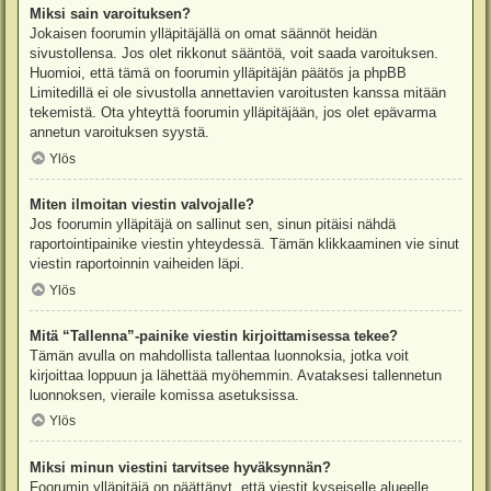
Miksi sain varoituksen?
Jokaisen foorumin ylläpitäjällä on omat säännöt heidän
sivustollensa. Jos olet rikkonut sääntöä, voit saada varoituksen.
Huomioi, että tämä on foorumin ylläpitäjän päätös ja phpBB
Limitedillä ei ole sivustolla annettavien varoitusten kanssa mitään
tekemistä. Ota yhteyttä foorumin ylläpitäjään, jos olet epävarma
annetun varoituksen syystä.
Ylös
Miten ilmoitan viestin valvojalle?
Jos foorumin ylläpitäjä on sallinut sen, sinun pitäisi nähdä
raportointipainike viestin yhteydessä. Tämän klikkaaminen vie sinut
viestin raportoinnin vaiheiden läpi.
Ylös
Mitä “Tallenna”-painike viestin kirjoittamisessa tekee?
Tämän avulla on mahdollista tallentaa luonnoksia, jotka voit
kirjoittaa loppuun ja lähettää myöhemmin. Avataksesi tallennetun
luonnoksen, vieraile komissa asetuksissa.
Ylös
Miksi minun viestini tarvitsee hyväksynnän?
Foorumin ylläpitäjä on päättänyt, että viestit kyseiselle alueelle