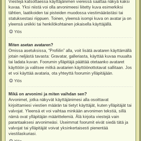
Viestejä katsottaessa käyttäjänimen vieressä saattaa näkyä kaksi
kuvaa. Yksi niistä voi olla arvonimeesi liitetty kuva esimerkiksi
tähtien, laatikoiden tai pisteiden muodossa viestimäärästäsi tai
statuksestasi riippuen. Toinen, yleensä isompi kuva on avatar ja on
yleensä uniikki tai henkilökohtainen jokaisella käyttäjällä.
Ylös
Miten asetan avataren?
Omissa asetuksissa, “Profiilin” alla, voit lisätä avataren käyttämällä
jotain neljästä tavasta: Gravatar, galleriasta, käyttää kuvaa muualta
tai ladata kuvan. Foorumin ylläpitäjä päättää otetaanko avataret
käyttöön ja valitsee mitkä avatarien käyttöönottotavat sallitaan. Jos
et voi käyttää avataria, ota yhteyttä foorumin ylläpitäjään.
Ylös
Mikä on arvonimi ja miten vaihdan sen?
Arvonimet, jotka näkyvät käyttäjänimesi alla osoittavat
kirjoittamiesi viestien määrän tai tietyt käyttäjät, kuten ylläpitäjät tai
valvojat. Yleensä et voi vaihtaa minkään arvonimen tekstiä, sillä
nämä ovat ylläpitäjän määrittelemiä. Älä kirjoita viestejä vain
parantaaksesi arvonimeäsi. Useimmat foorumit eivät siedä tätä ja
valvojat tai ylläpitäjät voivat yksinkertaisesti pienentää
viestilaskuriasi.