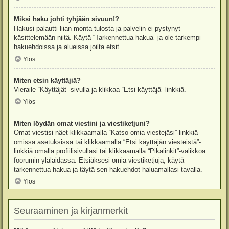
Miksi haku johti tyhjään sivuun!?
Hakusi palautti liian monta tulosta ja palvelin ei pystynyt
käsittelemään niitä. Käytä “Tarkennettua hakua” ja ole tarkempi
hakuehdoissa ja alueissa joilta etsit.
Ylös
Miten etsin käyttäjiä?
Vieraile “Käyttäjät”-sivulla ja klikkaa “Etsi käyttäjä”-linkkiä.
Ylös
Miten löydän omat viestini ja viestiketjuni?
Omat viestisi näet klikkaamalla “Katso omia viestejäsi”-linkkiä
omissa asetuksissa tai klikkaamalla “Etsi käyttäjän viesteistä”-
linkkiä omalla profiilisivullasi tai klikkaamalla “Pikalinkit”-valikkoa
foorumin ylälaidassa. Etsiäksesi omia viestiketjuja, käytä
tarkennettua hakua ja täytä sen hakuehdot haluamallasi tavalla.
Ylös
Seuraaminen ja kirjanmerkit