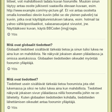
liitteet, voit mahdollisesti ladata kuvan foorumille. Muutoin sinun
täytyy antaa osoite julkisesti saatavilla olevaan kuvaan, esim.
http://www.example.com/my-picture.gif. Et voi antaa osoitetta
omalla koneellasi oleviin kuviin (ellei se ole yleinen palvelin) tai
kuviin, jotka ovat käyttäjätunnistuksen takana, esim. hotmail tai
yahoo sähköpostilaatikot, salasanasuojatut sivustot, jne.
Näyttääksesi kuvan, käytä BBCoden [img]-tagia.
Ylös
Mitä ovat globaalit tiedotteet?
Globaalit tiedotteet sisältävät tärkeää tietoa ja sinun tulisi lukea ne
aina kun on mahdolista. Ne näkyvät jokaisen alueen ylälaidassa ja
omissa asetuksissa. Globaalien tiedotteiden oikeudet myöntää
foorumin ylläpitäjä.
Ylös
Mitä ovat tiedotteet?
Tiedotteet usein sisältävät tärkeää tietoa foorumista jota olet
lukemassa ja siksi ne tulisi lukea aina kun mahdollista. Tiedotteet
näkyvät jokaisen sivun ylälaidassa niillä foorumeilla joihin ne on
lähetetty. Kuten globaalien tiedotteiden kohdalla, tiedotteiden
lähettämisen oikeudet antaa foorumin ylläpitäjä.
Ylös