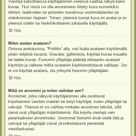
Viestejä katsottaessa käyttäjänimen vieressä saattaa näkyä kaksi
kuvaa. Yksi niistä voi olla arvonimeesi liitetty kuva esimerkiksi
tähtien, laatikoiden tai pisteiden muodossa viestimäärästäsi tai
statuksestasi riippuen. Toinen, yleensä isompi kuva on avatar ja on
yleensä uniikki tai henkilökohtainen jokaisella käyttäjällä.
Ylös
Miten asetan avataren?
Omissa asetuksissa, “Profiilin” alla, voit lisätä avataren käyttämällä
jotain neljästä tavasta: Gravatar, galleriasta, käyttää kuvaa muualta
tai ladata kuvan. Foorumin ylläpitäjä päättää otetaanko avataret
käyttöön ja valitsee mitkä avatarien käyttöönottotavat sallitaan. Jos
et voi käyttää avataria, ota yhteyttä foorumin ylläpitäjään.
Ylös
Mikä on arvonimi ja miten vaihdan sen?
Arvonimet, jotka näkyvät käyttäjänimesi alla osoittavat
kirjoittamiesi viestien määrän tai tietyt käyttäjät, kuten ylläpitäjät tai
valvojat. Yleensä et voi vaihtaa minkään arvonimen tekstiä, sillä
nämä ovat ylläpitäjän määrittelemiä. Älä kirjoita viestejä vain
parantaaksesi arvonimeäsi. Useimmat foorumit eivät siedä tätä ja
valvojat tai ylläpitäjät voivat yksinkertaisesti pienentää
viestilaskuriasi.