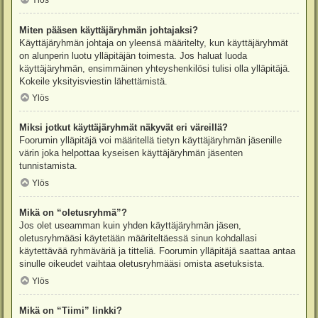
Ylös
Miten pääsen käyttäjäryhmän johtajaksi?
Käyttäjäryhmän johtaja on yleensä määritelty, kun käyttäjäryhmät
on alunperin luotu ylläpitäjän toimesta. Jos haluat luoda
käyttäjäryhmän, ensimmäinen yhteyshenkilösi tulisi olla ylläpitäjä.
Kokeile yksityisviestin lähettämistä.
Ylös
Miksi jotkut käyttäjäryhmät näkyvät eri väreillä?
Foorumin ylläpitäjä voi määritellä tietyn käyttäjäryhmän jäsenille
värin joka helpottaa kyseisen käyttäjäryhmän jäsenten
tunnistamista.
Ylös
Mikä on “oletusryhmä”?
Jos olet useamman kuin yhden käyttäjäryhmän jäsen,
oletusryhmääsi käytetään määriteltäessä sinun kohdallasi
käytettävää ryhmäväriä ja titteliä. Foorumin ylläpitäjä saattaa antaa
sinulle oikeudet vaihtaa oletusryhmääsi omista asetuksista.
Ylös
Mikä on “Tiimi” linkki?