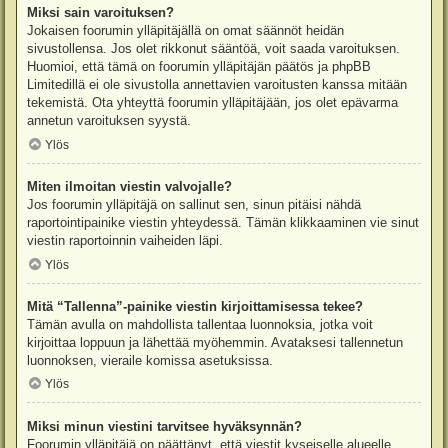
Miksi sain varoituksen?
Jokaisen foorumin ylläpitäjällä on omat säännöt heidän
sivustollensa. Jos olet rikkonut sääntöä, voit saada varoituksen.
Huomioi, että tämä on foorumin ylläpitäjän päätös ja phpBB
Limitedillä ei ole sivustolla annettavien varoitusten kanssa mitään
tekemistä. Ota yhteyttä foorumin ylläpitäjään, jos olet epävarma
annetun varoituksen syystä.
Ylös
Miten ilmoitan viestin valvojalle?
Jos foorumin ylläpitäjä on sallinut sen, sinun pitäisi nähdä
raportointipainike viestin yhteydessä. Tämän klikkaaminen vie sinut
viestin raportoinnin vaiheiden läpi.
Ylös
Mitä “Tallenna”-painike viestin kirjoittamisessa tekee?
Tämän avulla on mahdollista tallentaa luonnoksia, jotka voit
kirjoittaa loppuun ja lähettää myöhemmin. Avataksesi tallennetun
luonnoksen, vieraile komissa asetuksissa.
Ylös
Miksi minun viestini tarvitsee hyväksynnän?
Foorumin ylläpitäjä on päättänyt, että viestit kyseiselle alueelle