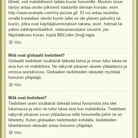
liitteet, voit mahdollisesti ladata kuvan foorumille. Muutoin sinun
täytyy antaa osoite julkisesti saatavilla olevaan kuvaan, esim.
http://www.example.com/my-picture.gif. Et voi antaa osoitetta
omalla koneellasi oleviin kuviin (ellei se ole yleinen palvelin) tai
kuviin, jotka ovat käyttäjätunnistuksen takana, esim. hotmail tai
yahoo sähköpostilaatikot, salasanasuojatut sivustot, jne.
Näyttääksesi kuvan, käytä BBCoden [img]-tagia.
Ylös
Mitä ovat globaalit tiedotteet?
Globaalit tiedotteet sisältävät tärkeää tietoa ja sinun tulisi lukea ne
aina kun on mahdolista. Ne näkyvät jokaisen alueen ylälaidassa ja
omissa asetuksissa. Globaalien tiedotteiden oikeudet myöntää
foorumin ylläpitäjä.
Ylös
Mitä ovat tiedotteet?
Tiedotteet usein sisältävät tärkeää tietoa foorumista jota olet
lukemassa ja siksi ne tulisi lukea aina kun mahdollista. Tiedotteet
näkyvät jokaisen sivun ylälaidassa niillä foorumeilla joihin ne on
lähetetty. Kuten globaalien tiedotteiden kohdalla, tiedotteiden
lähettämisen oikeudet antaa foorumin ylläpitäjä.
Ylös