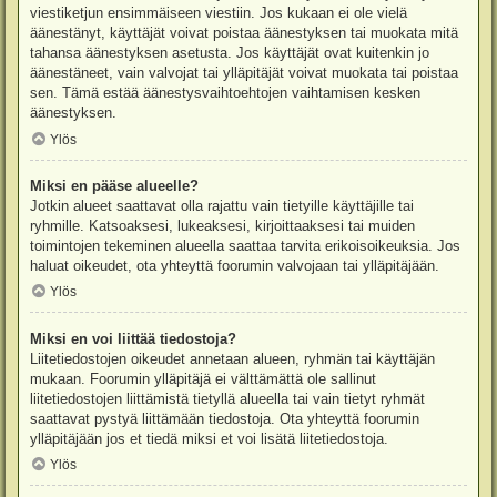
viestiketjun ensimmäiseen viestiin. Jos kukaan ei ole vielä
äänestänyt, käyttäjät voivat poistaa äänestyksen tai muokata mitä
tahansa äänestyksen asetusta. Jos käyttäjät ovat kuitenkin jo
äänestäneet, vain valvojat tai ylläpitäjät voivat muokata tai poistaa
sen. Tämä estää äänestysvaihtoehtojen vaihtamisen kesken
äänestyksen.
Ylös
Miksi en pääse alueelle?
Jotkin alueet saattavat olla rajattu vain tietyille käyttäjille tai
ryhmille. Katsoaksesi, lukeaksesi, kirjoittaaksesi tai muiden
toimintojen tekeminen alueella saattaa tarvita erikoisoikeuksia. Jos
haluat oikeudet, ota yhteyttä foorumin valvojaan tai ylläpitäjään.
Ylös
Miksi en voi liittää tiedostoja?
Liitetiedostojen oikeudet annetaan alueen, ryhmän tai käyttäjän
mukaan. Foorumin ylläpitäjä ei välttämättä ole sallinut
liitetiedostojen liittämistä tietyllä alueella tai vain tietyt ryhmät
saattavat pystyä liittämään tiedostoja. Ota yhteyttä foorumin
ylläpitäjään jos et tiedä miksi et voi lisätä liitetiedostoja.
Ylös