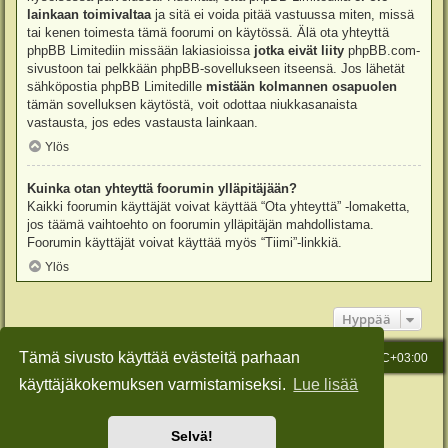
lainkaan toimivaltaa
ja sitä ei voida pitää vastuussa miten, missä
tai kenen toimesta tämä foorumi on käytössä. Älä ota yhteyttä
phpBB Limitediin missään lakiasioissa
jotka eivät liity
phpBB.com-
sivustoon tai pelkkään phpBB-sovellukseen itseensä. Jos lähetät
sähköpostia phpBB Limitedille
mistään kolmannen osapuolen
tämän sovelluksen käytöstä, voit odottaa niukkasanaista
vastausta, jos edes vastausta lainkaan.
Ylös
Kuinka otan yhteyttä foorumin ylläpitäjään?
Kaikki foorumin käyttäjät voivat käyttää “Ota yhteyttä” -lomaketta,
jos täämä vaihtoehto on foorumin ylläpitäjän mahdollistama.
Foorumin käyttäjät voivat käyttää myös “Tiimi”-linkkiä.
Ylös
Hyppää
Tämä sivusto käyttää evästeitä parhaan
Etusivu
Viesti Ylläpidolle
Kaikki ajat ovat
UTC+03:00
käyttäjäkokemuksen varmistamiseksi.
Lue lisää
Keskustelufoorumin ohjelmisto
phpBB
® Forum Software © phpBB Limited
Käännös: phpBB Suomi (lurttinen, harritapio, Pettis)
Style: Green-Style-Slim by Joyce&Luna
phpBB-Style-Design
Selvä!
Yksityisyys
|
Ehdot