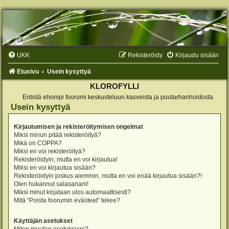
UKK
Rekisteröidy
Kirjaudu sisään
Etusivu
Usein kysyttyä
KLOROFYLLI
Entistä ehompi foorumi keskusteluun kasveista ja puutarhanhoidosta
Usein kysyttyä
Kirjautumisen ja rekisteröitymisen ongelmat
Miksi minun pitää rekisteröityä?
Mikä on COPPA?
Miksi en voi rekisteröityä?
Rekisteröidyin, mutta en voi kirjautua!
Miksi en voi kirjautua sisään?
Rekisteröidyin joskus aiemmin, mutta en voi enää kirjautua sisään?!
Olen hukannut salasanani!
Miksi minut kirjataan ulos automaattisesti?
Mitä “Poista foorumin evästeet” tekee?
Käyttäjän asetukset