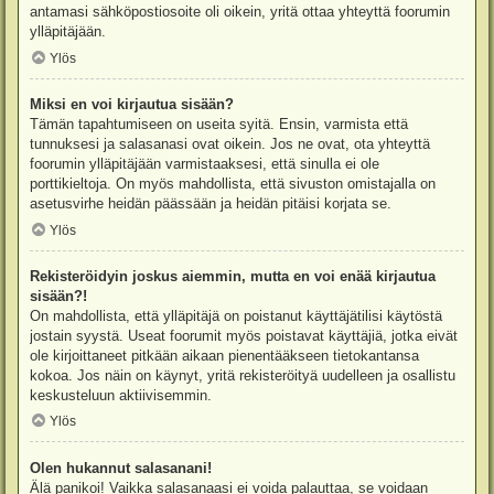
antamasi sähköpostiosoite oli oikein, yritä ottaa yhteyttä foorumin
ylläpitäjään.
Ylös
Miksi en voi kirjautua sisään?
Tämän tapahtumiseen on useita syitä. Ensin, varmista että
tunnuksesi ja salasanasi ovat oikein. Jos ne ovat, ota yhteyttä
foorumin ylläpitäjään varmistaaksesi, että sinulla ei ole
porttikieltoja. On myös mahdollista, että sivuston omistajalla on
asetusvirhe heidän päässään ja heidän pitäisi korjata se.
Ylös
Rekisteröidyin joskus aiemmin, mutta en voi enää kirjautua
sisään?!
On mahdollista, että ylläpitäjä on poistanut käyttäjätilisi käytöstä
jostain syystä. Useat foorumit myös poistavat käyttäjiä, jotka eivät
ole kirjoittaneet pitkään aikaan pienentääkseen tietokantansa
kokoa. Jos näin on käynyt, yritä rekisteröityä uudelleen ja osallistu
keskusteluun aktiivisemmin.
Ylös
Olen hukannut salasanani!
Älä panikoi! Vaikka salasanaasi ei voida palauttaa, se voidaan