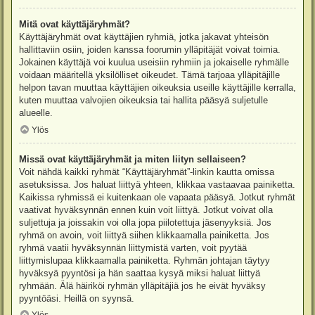
Mitä ovat käyttäjäryhmät?
Käyttäjäryhmät ovat käyttäjien ryhmiä, jotka jakavat yhteisön
hallittaviin osiin, joiden kanssa foorumin ylläpitäjät voivat toimia.
Jokainen käyttäjä voi kuulua useisiin ryhmiin ja jokaiselle ryhmälle
voidaan määritellä yksilölliset oikeudet. Tämä tarjoaa ylläpitäjille
helpon tavan muuttaa käyttäjien oikeuksia useille käyttäjille kerralla,
kuten muuttaa valvojien oikeuksia tai hallita pääsyä suljetulle
alueelle.
Ylös
Missä ovat käyttäjäryhmät ja miten liityn sellaiseen?
Voit nähdä kaikki ryhmät “Käyttäjäryhmät”-linkin kautta omissa
asetuksissa. Jos haluat liittyä yhteen, klikkaa vastaavaa painiketta.
Kaikissa ryhmissä ei kuitenkaan ole vapaata pääsyä. Jotkut ryhmät
vaativat hyväksynnän ennen kuin voit liittyä. Jotkut voivat olla
suljettuja ja joissakin voi olla jopa piilotettuja jäsenyyksiä. Jos
ryhmä on avoin, voit liittyä siihen klikkaamalla painiketta. Jos
ryhmä vaatii hyväksynnän liittymistä varten, voit pyytää
liittymislupaa klikkaamalla painiketta. Ryhmän johtajan täytyy
hyväksyä pyyntösi ja hän saattaa kysyä miksi haluat liittyä
ryhmään. Älä häiriköi ryhmän ylläpitäjiä jos he eivät hyväksy
pyyntöäsi. Heillä on syynsä.