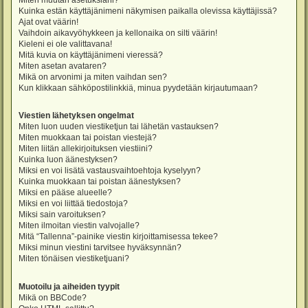
Miten muutan asetuksiani?
Kuinka estän käyttäjänimeni näkymisen paikalla olevissa käyttäjissä?
Ajat ovat väärin!
Vaihdoin aikavyöhykkeen ja kellonaika on silti väärin!
Kieleni ei ole valittavana!
Mitä kuvia on käyttäjänimeni vieressä?
Miten asetan avataren?
Mikä on arvonimi ja miten vaihdan sen?
Kun klikkaan sähköpostilinkkiä, minua pyydetään kirjautumaan?
Viestien lähetyksen ongelmat
Miten luon uuden viestiketjun tai lähetän vastauksen?
Miten muokkaan tai poistan viestejä?
Miten liitän allekirjoituksen viestiini?
Kuinka luon äänestyksen?
Miksi en voi lisätä vastausvaihtoehtoja kyselyyn?
Kuinka muokkaan tai poistan äänestyksen?
Miksi en pääse alueelle?
Miksi en voi liittää tiedostoja?
Miksi sain varoituksen?
Miten ilmoitan viestin valvojalle?
Mitä “Tallenna”-painike viestin kirjoittamisessa tekee?
Miksi minun viestini tarvitsee hyväksynnän?
Miten tönäisen viestiketjuani?
Muotoilu ja aiheiden tyypit
Mikä on BBCode?