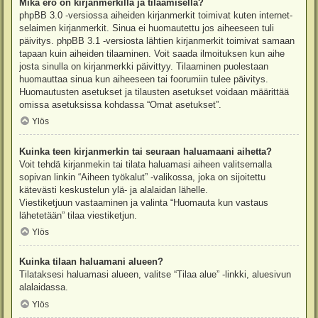
Mikä ero on kirjanmerkillä ja tilaamisella?
phpBB 3.0 -versiossa aiheiden kirjanmerkit toimivat kuten internet-
selaimen kirjanmerkit. Sinua ei huomautettu jos aiheeseen tuli
päivitys. phpBB 3.1 -versiosta lähtien kirjanmerkit toimivat samaan
tapaan kuin aiheiden tilaaminen. Voit saada ilmoituksen kun aihe
josta sinulla on kirjanmerkki päivittyy. Tilaaminen puolestaan
huomauttaa sinua kun aiheeseen tai foorumiin tulee päivitys.
Huomautusten asetukset ja tilausten asetukset voidaan määrittää
omissa asetuksissa kohdassa “Omat asetukset”.
Ylös
Kuinka teen kirjanmerkin tai seuraan haluamaani aihetta?
Voit tehdä kirjanmekin tai tilata haluamasi aiheen valitsemalla
sopivan linkin “Aiheen työkalut” -valikossa, joka on sijoitettu
kätevästi keskustelun ylä- ja alalaidan lähelle.
Viestiketjuun vastaaminen ja valinta “Huomauta kun vastaus
lähetetään” tilaa viestiketjun.
Ylös
Kuinka tilaan haluamani alueen?
Tilataksesi haluamasi alueen, valitse “Tilaa alue” -linkki, aluesivun
alalaidassa.
Ylös