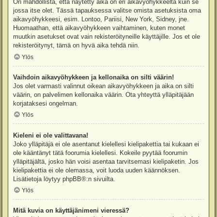
On mahdollista, että näytetty aika on eri aikavyöhykkeeltä kuin se
jossa itse olet. Tässä tapauksessa valitse omista asetuksista oma
aikavyöhykkeesi, esim. Lontoo, Pariisi, New York, Sidney, jne.
Huomaathan, että aikavyöhykkeen vaihtaminen, kuten monet
muutkin asetukset ovat vain rekisteröityneille käyttäjille. Jos et ole
rekisteröitynyt, tämä on hyvä aika tehdä niin.
Ylös
Vaihdoin aikavyöhykkeen ja kellonaika on silti väärin!
Jos olet varmasti valinnut oikean aikavyöhykkeen ja aika on silti
väärin, on palvelimen kellonaika väärin. Ota yhteyttä ylläpitäjään
korjataksesi ongelman.
Ylös
Kieleni ei ole valittavana!
Joko ylläpitäjä ei ole asentanut kielellesi kielipakettia tai kukaan ei
ole kääntänyt tätä foorumia kielellesi. Kokeile pyytää foorumin
ylläpitäjältä, josko hän voisi asentaa tarvitsemasi kielipaketin. Jos
kielipakettia ei ole olemassa, voit luoda uuden käännöksen.
Lisätietoja löytyy
phpBB
®:n sivuilta.
Ylös
Mitä kuvia on käyttäjänimeni vieressä?