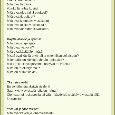
Onko HTML sallittu?
Mitä ovat hymiöt?
Voinko lähettää kuvia?
Mitä ovat globaalit tiedotteet?
Mitä ovat tiedotteet?
Mitä ovat kiinnitetyt viestiketjut
Mitä ovat lukitut viestiketjut?
Mitä ovat aiheiden kuvakkeet?
Käyttäjätasot ja ryhmät
Mitä ovat ylläpitäjät?
Mitä ovatr valvojat?
Mitä ovat käyttäjäryhmät?
Missä ovat käyttäjäryhmät ja miten liityn sellaiseen?
Miten pääsen käyttäjäryhmän johtajaksi?
Miksi jotkut käyttäjäryhmät näkyvät eri väreillä?
Mikä on “oletusryhmä”?
Mikä on “Tiimi” linkki?
Yksityisviestit
En voi lähettää yksityisviestejä!
Saan yksityisviestejä joita en halua!
Olen saanut roskapostia tai väärinkäytöksiä sisältäviä viestejä tältä
foorumilta!
Ystävät ja vihamiehet
Mitä ovat kaveri ja vihamieslistat?