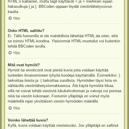
HTML:n kaltainen, mutta tagit käyttävät < ja > merkkien sijaan
hakasulkuja [ ja ]. BBCoden oppaan löydät viestinlähetyssivun
kautta.
Ylös
Onko HTML sallittu?
Ei. Tällä foorumilla ei ole mahdollista lähettää HTML:ää siten, että
se toimisi HTML-koodina. Yleisimmät HTML-muotoilut voi kuitenkin
tehdä BBCoden avulla.
Ylös
Mitä ovat hymiöt?
Hymiöt tai emoticonit ovat pieniä kuvia joita voidaan käyttää
tunteiden ilmaisemiseen lyhyitä koodeja käyttämällä. Esimerkiksi :)
tarkoittaa iloista ja :( tarkoittaa surullista. Hymiöiden täysi lista on
nähtävillä viestinlähetyslomakkeessa. Älä käytä hymiöitä liikaa,
sillä ne voivat tehdä viestistä lukukelvottoman ja valvoja voi poistaa
niitä tai viestin kokonaan. Foorumin ylläpitäjä on voinut myös
määritellä rajan yksittäisen viestin hymiöiden määrälle.
Ylös
Voinko lähettää kuvia?
Kyllä, kuvia voidaan käyttää viesteissäsi. Jos ylläpitäjä on sallinut