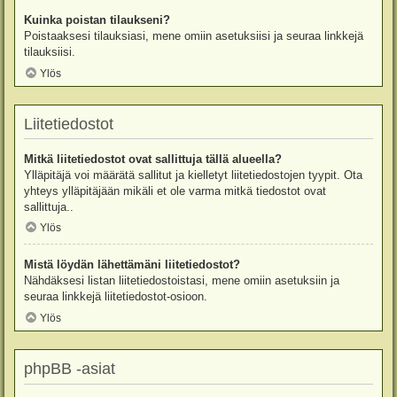
Kuinka poistan tilaukseni?
Poistaaksesi tilauksiasi, mene omiin asetuksiisi ja seuraa linkkejä
tilauksiisi.
Ylös
Liitetiedostot
Mitkä liitetiedostot ovat sallittuja tällä alueella?
Ylläpitäjä voi määrätä sallitut ja kielletyt liitetiedostojen tyypit. Ota
yhteys ylläpitäjään mikäli et ole varma mitkä tiedostot ovat
sallittuja..
Ylös
Mistä löydän lähettämäni liitetiedostot?
Nähdäksesi listan liitetiedostoistasi, mene omiin asetuksiin ja
seuraa linkkejä liitetiedostot-osioon.
Ylös
phpBB -asiat