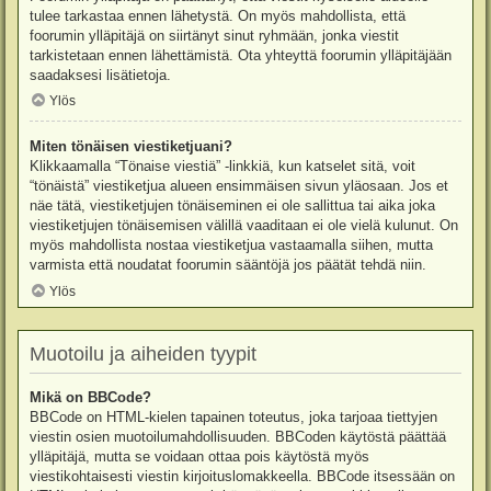
tulee tarkastaa ennen lähetystä. On myös mahdollista, että
foorumin ylläpitäjä on siirtänyt sinut ryhmään, jonka viestit
tarkistetaan ennen lähettämistä. Ota yhteyttä foorumin ylläpitäjään
saadaksesi lisätietoja.
Ylös
Miten tönäisen viestiketjuani?
Klikkaamalla “Tönaise viestiä” -linkkiä, kun katselet sitä, voit
“tönäistä” viestiketjua alueen ensimmäisen sivun yläosaan. Jos et
näe tätä, viestiketjujen tönäiseminen ei ole sallittua tai aika joka
viestiketjujen tönäisemisen välillä vaaditaan ei ole vielä kulunut. On
myös mahdollista nostaa viestiketjua vastaamalla siihen, mutta
varmista että noudatat foorumin sääntöjä jos päätät tehdä niin.
Ylös
Muotoilu ja aiheiden tyypit
Mikä on BBCode?
BBCode on HTML-kielen tapainen toteutus, joka tarjoaa tiettyjen
viestin osien muotoilumahdollisuuden. BBCoden käytöstä päättää
ylläpitäjä, mutta se voidaan ottaa pois käytöstä myös
viestikohtaisesti viestin kirjoituslomakkeella. BBCode itsessään on