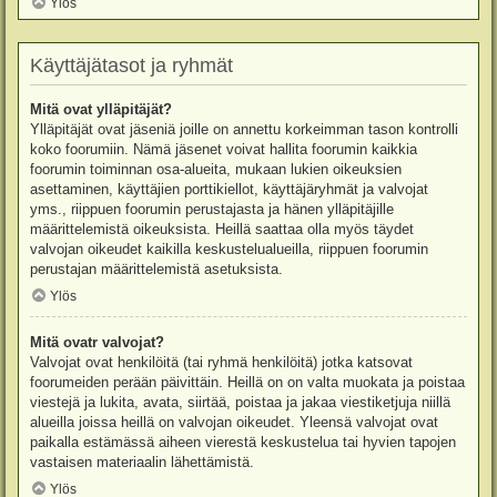
Ylös
Käyttäjätasot ja ryhmät
Mitä ovat ylläpitäjät?
Ylläpitäjät ovat jäseniä joille on annettu korkeimman tason kontrolli
koko foorumiin. Nämä jäsenet voivat hallita foorumin kaikkia
foorumin toiminnan osa-alueita, mukaan lukien oikeuksien
asettaminen, käyttäjien porttikiellot, käyttäjäryhmät ja valvojat
yms., riippuen foorumin perustajasta ja hänen ylläpitäjille
määrittelemistä oikeuksista. Heillä saattaa olla myös täydet
valvojan oikeudet kaikilla keskustelualueilla, riippuen foorumin
perustajan määrittelemistä asetuksista.
Ylös
Mitä ovatr valvojat?
Valvojat ovat henkilöitä (tai ryhmä henkilöitä) jotka katsovat
foorumeiden perään päivittäin. Heillä on on valta muokata ja poistaa
viestejä ja lukita, avata, siirtää, poistaa ja jakaa viestiketjuja niillä
alueilla joissa heillä on valvojan oikeudet. Yleensä valvojat ovat
paikalla estämässä aiheen vierestä keskustelua tai hyvien tapojen
vastaisen materiaalin lähettämistä.
Ylös