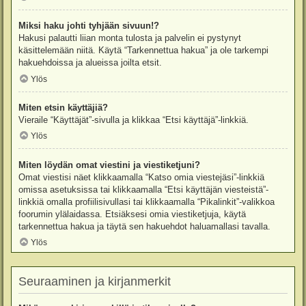
Miksi haku johti tyhjään sivuun!?
Hakusi palautti liian monta tulosta ja palvelin ei pystynyt
käsittelemään niitä. Käytä “Tarkennettua hakua” ja ole tarkempi
hakuehdoissa ja alueissa joilta etsit.
Ylös
Miten etsin käyttäjiä?
Vieraile “Käyttäjät”-sivulla ja klikkaa “Etsi käyttäjä”-linkkiä.
Ylös
Miten löydän omat viestini ja viestiketjuni?
Omat viestisi näet klikkaamalla “Katso omia viestejäsi”-linkkiä
omissa asetuksissa tai klikkaamalla “Etsi käyttäjän viesteistä”-
linkkiä omalla profiilisivullasi tai klikkaamalla “Pikalinkit”-valikkoa
foorumin ylälaidassa. Etsiäksesi omia viestiketjuja, käytä
tarkennettua hakua ja täytä sen hakuehdot haluamallasi tavalla.
Ylös
Seuraaminen ja kirjanmerkit