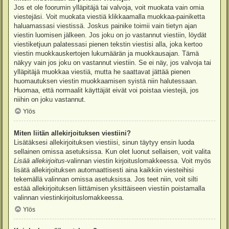
Jos et ole foorumin ylläpitäjä tai valvoja, voit muokata vain omia
viestejäsi. Voit muokata viestiä klikkaamalla muokkaa-painiketta
haluamassasi viestissä. Joskus painike toimii vain tietyn ajan
viestin luomisen jälkeen. Jos joku on jo vastannut viestiin, löydät
viestiketjuun palatessasi pienen tekstin viestisi alla, joka kertoo
viestin muokkauskertojen lukumäärän ja muokkausajan. Tämä
näkyy vain jos joku on vastannut viestiin. Se ei näy, jos valvoja tai
ylläpitäjä muokkaa viestiä, mutta he saattavat jättää pienen
huomautuksen viestin muokkaamisen syistä niin halutessaan.
Huomaa, että normaalit käyttäjät eivät voi poistaa viestejä, jos
niihin on joku vastannut.
Ylös
Miten liitän allekirjoituksen viestiini?
Lisätäksesi allekirjoituksen viestiisi, sinun täytyy ensin luoda
sellainen omissa asetuksissa. Kun olet luonut sellaisen, voit valita
Lisää allekirjoitus
-valinnan viestin kirjoituslomakkeessa. Voit myös
lisätä allekirjoituksen automaattisesti aina kaikkiin viesteihisi
tekemällä valinnan omissa asetuksissa. Jos teet niin, voit silti
estää allekirjoituksen liittämisen yksittäiseen viestiin poistamalla
valinnan viestinkirjoituslomakkeessa.
Ylös