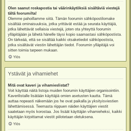
Olen saanut roskapostia tai väärinkäytöksiä sisältäviä viestejä
tältä foorumilta!
Olemme pahoillamme siitä. Tämän foorumin sähköpostilomake
sisältää ominaisuuksia, jotka yrittävät estää ja seurata käyttäjiä,
jotka lähettävät sellaisia viestejä, joten ota yhteyttä foorumin
ylläpitäjään ja lähetä hänelle täysi kopio saamastasi sähköpostista.
On tärkeää, että se sisältää kaikki otsaketiedot sähköpostista,
jotka sisältävät viestin lähettäjän tiedot. Foorumin ylläpitäjä voi
sitten toimia tarpeen mukaan.
Ylös
Ystävät ja vihamiehet
Mitä ovat kaveri ja vihamieslistat?
Voit käyttää näitä listoja muiden foorumin käyttäjien organisointiin.
Kaverilistalle lisätään käyttäjiä omien asetusten kautta. Tämä
auttaa nopeasti näkemään jos he ovat paikalla ja yksityisviestien
lähettämisessä. Teemasta riippuen näiden käyttäjien viestit
saatetaan myös korostaa. Jos lisäät käyttäjän vihamieheksi, kaikki
käyttäjän kirjoittamat viestit piilotetaan oletuksena.
Ylös