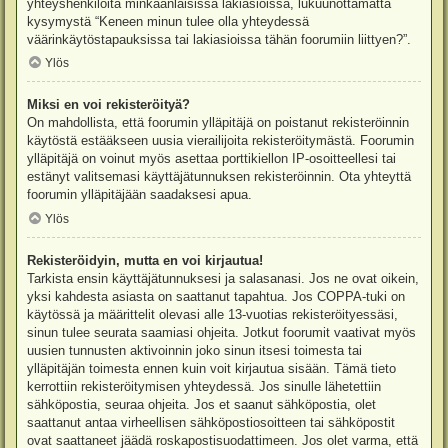
yhteyshenkilöitä minkäänlaisissa lakiasioissa, lukuunottamatta
kysymystä “Keneen minun tulee olla yhteydessä
väärinkäytöstapauksissa tai lakiasioissa tähän foorumiin liittyen?”.
Ylös
Miksi en voi rekisteröityä?
On mahdollista, että foorumin ylläpitäjä on poistanut rekisteröinnin
käytöstä estääkseen uusia vierailijoita rekisteröitymästä. Foorumin
ylläpitäjä on voinut myös asettaa porttikiellon IP-osoitteellesi tai
estänyt valitsemasi käyttäjätunnuksen rekisteröinnin. Ota yhteyttä
foorumin ylläpitäjään saadaksesi apua.
Ylös
Rekisteröidyin, mutta en voi kirjautua!
Tarkista ensin käyttäjätunnuksesi ja salasanasi. Jos ne ovat oikein,
yksi kahdesta asiasta on saattanut tapahtua. Jos COPPA-tuki on
käytössä ja määrittelit olevasi alle 13-vuotias rekisteröityessäsi,
sinun tulee seurata saamiasi ohjeita. Jotkut foorumit vaativat myös
uusien tunnusten aktivoinnin joko sinun itsesi toimesta tai
ylläpitäjän toimesta ennen kuin voit kirjautua sisään. Tämä tieto
kerrottiin rekisteröitymisen yhteydessä. Jos sinulle lähetettiin
sähköpostia, seuraa ohjeita. Jos et saanut sähköpostia, olet
saattanut antaa virheellisen sähköpostiosoitteen tai sähköpostit
ovat saattaneet jäädä roskapostisuodattimeen. Jos olet varma, että