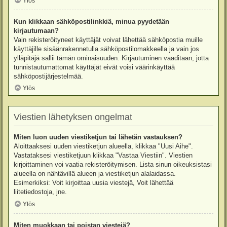
Ylös
Kun klikkaan sähköpostilinkkiä, minua pyydetään
kirjautumaan?
Vain rekisteröityneet käyttäjät voivat lähettää sähköpostia muille
käyttäjille sisäänrakennetulla sähköpostilomakkeella ja vain jos
ylläpitäjä sallii tämän ominaisuuden. Kirjautuminen vaaditaan, jotta
tunnistautumattomat käyttäjät eivät voisi väärinkäyttää
sähköpostijärjestelmää.
Ylös
Viestien lähetyksen ongelmat
Miten luon uuden viestiketjun tai lähetän vastauksen?
Aloittaaksesi uuden viestiketjun alueella, klikkaa "Uusi Aihe".
Vastataksesi viestiketjuun klikkaa "Vastaa Viestiin". Viestien
kirjoittaminen voi vaatia rekisteröitymisen. Lista sinun oikeuksistasi
alueella on nähtävillä alueen ja viestiketjun alalaidassa.
Esimerkiksi: Voit kirjoittaa uusia viestejä, Voit lähettää
liitetiedostoja, jne.
Ylös
Miten muokkaan tai poistan viestejä?