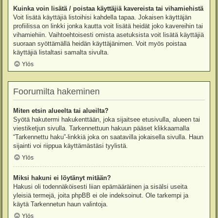
Kuinka voin lisätä / poistaa käyttäjiä kavereista tai vihamiehistä
Voit lisätä käyttäjiä listoihisi kahdella tapaa. Jokaisen käyttäjän
profiilissa on linkki jonka kautta voit lisätä heidät joko kavereihin tai
vihamiehiin. Vaihtoehtoisesti omista asetuksista voit lisätä käyttäjiä
suoraan syöttämällä heidän käyttäjänimen. Voit myös poistaa
käyttäjiä listaltasi samalta sivulta.
Ylös
Foorumilta hakeminen
Miten etsin alueelta tai alueilta?
Syötä hakutermi hakukenttään, joka sijaitsee etusivulla, alueen tai
viestiketjun sivulla. Tarkennettuun hakuun pääset klikkaamalla
“Tarkennettu haku”-linkkiä joka on saatavilla jokaisella sivulla. Haun
sijainti voi riippua käyttämästäsi tyylistä.
Ylös
Miksi hakuni ei löytänyt mitään?
Hakusi oli todennäköisesti liian epämääräinen ja sisälsi useita
yleisiä termejä, joita phpBB ei ole indeksoinut. Ole tarkempi ja
käytä Tarkennetun haun valintoja.
Ylös