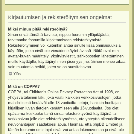
Kirjautumisen ja rekisteröitymisen ongelmat
Miksi minun pitää rekisteröityä?
Sinun ei välttämättä tarvitse, riippuu foorumin ylläpitäjästä,
tarvitaanko foorumilla kirjoittamiseen rekisteröitymistä.
Rekisteröityminen voi kuitenkin antaa sinulle lisää ominaisuuksia
käyttöön, jotka eivät ole vieraiden käytettävissä. Näitä ovat mm.
avatar-kuvan määrittely, yksityisviestit, sähköpostien lähettäminen
muille käyttäjille, käyttäjäryhmien jäsenyys jne. Siihen menee aikaa
vain muutamia hetkiä, joten se on suositeltavaa.
Ylös
Mikä on COPPA?
COPPA, tai Children’s Online Privacy Protection Act of 1998, on
yhdysvaltalainen laki, joka vaatii kaikkien verkkosivustojen, jotka
mahdollisesti keräävät alle 13-vuotiailta tietoja, hankkia huoltajan
kirjallisen luvan tietojen keräämiseen alle 13-vuotiaalta. Jos olet
epävarma koskeeko tämä sinua rekisteröityvänä käyttäjänä tai
verkkosivua jolle olet rekisteröitymässä, ota yhteyttä oikeudelliseen
neuvonantajaan saadaksesi apua. Huomaa, että phpBB Limited ja
tämän foorumin omistajat eivät voi antaa lakineuvontaa ja eivät ole