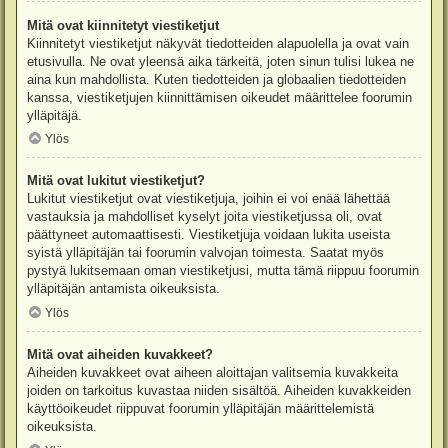
Mitä ovat kiinnitetyt viestiketjut
Kiinnitetyt viestiketjut näkyvät tiedotteiden alapuolella ja ovat vain
etusivulla. Ne ovat yleensä aika tärkeitä, joten sinun tulisi lukea ne
aina kun mahdollista. Kuten tiedotteiden ja globaalien tiedotteiden
kanssa, viestiketjujen kiinnittämisen oikeudet määrittelee foorumin
ylläpitäjä.
Ylös
Mitä ovat lukitut viestiketjut?
Lukitut viestiketjut ovat viestiketjuja, joihin ei voi enää lähettää
vastauksia ja mahdolliset kyselyt joita viestiketjussa oli, ovat
päättyneet automaattisesti. Viestiketjuja voidaan lukita useista
syistä ylläpitäjän tai foorumin valvojan toimesta. Saatat myös
pystyä lukitsemaan oman viestiketjusi, mutta tämä riippuu foorumin
ylläpitäjän antamista oikeuksista.
Ylös
Mitä ovat aiheiden kuvakkeet?
Aiheiden kuvakkeet ovat aiheen aloittajan valitsemia kuvakkeita
joiden on tarkoitus kuvastaa niiden sisältöä. Aiheiden kuvakkeiden
käyttöoikeudet riippuvat foorumin ylläpitäjän määrittelemistä
oikeuksista.