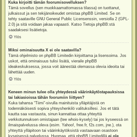
Kuka kirjoitti tämän foorumisovelluksen?
Tämä sovellus (sen muokkaamattomassa tilassa) on tuottanut,
julkaissut ja sen tekijänoikeudet omistaa
phpBB Limited
. Se on
tehty saataville GNU General Public Licensenssin, versiolla 2 (GPL-
2.0) ja sitä voidaan jakaa vapaasti. Katso
Tietoja phpBB:stä
saadaksesi lisätietoja.
Ylös
Miksi ominaisuutta X ei ole saatavilla?
Tämä ohjelmisto on phpBB Limitedin kirjoittama ja lisensoima. Jos
uskot, että ominaisuus tulisi lisätä, vieraile
phpBB
ideakeskuksessa
, jossa voit äänestää olemassa olevia ideoita tai
lähettää uuden.
Ylös
Keneen minun tulee olla yhteydessä väärinkäytöstapauksissa
tai lakiasioissa tähän foorumiin liittyen?
Kuka tahansa “Tiimi”-sivulla mainituista ylläpitäjistä on
todennäköisesti sopiva yhteyshenkilö valituksillesi. Jos et tätä
kautta saa vastausta, sinun kannattaa ottaa yhteyttä
verkkotunnuksen omistajaan (tee
whois-kysely
) tai jos kyseessä on
ilmaispalvelussa oleva (esim. Yahoo!, free.fr, f2s.com, jne.), ota
yhteyttä ylläpitoon tai väärinkäytöksistä vastaavaan osastoon
kyseisessä palvelussa. Huomaa, että phpBB Limitedillä
ei ole