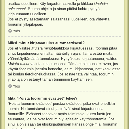
asettaa uudelleen. Käy kirjautumissivulla ja klikkaa
Unohdin
salasanani
. Seuraa ohjeita ja sinun pitäisi kohta pystyä
kirjautumaan uudelleen.
Jos et pysty asettamaan salasanaasi uudelleen, ota yhteyttä
foorumin ylläpitäjään.
Ylös
Miksi minut kirjataan ulos automaattisesti?
Jos et valitse
Muista minut
-laatikkoa kirjautuessasi, foorumi pitää
sinut kirjautuneena ennalta määritellyn ajan. Tämä estää muita
väärinkäyttämästä tunnuksiasi. Pysyäksesi kirjautuneena, valitse
Muista minut
-valinta kirjautuessasi. Tämä ei ole suositeltavaa, jos
käytät foorumia jaetulta koneelta, esim. kirjastossa, nettikahvilassa
tai koulun tietokoneluokassa. Jos et näe tätä valintaa, foorumin
ylläpitäjä on estänyt tämän toiminnon käyttämisen.
Ylös
Mitä “Poista foorumin evästeet” tekee?
“Poista foorumin evästeet” poistaa evästeet, jotka ovat phpBB:n
luomia. Ne tunnistavat sinut ja pitävät sinut kirjautuneena
foorumille. Evästeet tarjoavat myös toimintoja, kuten luettujen
seurantaa, jos ne ovat foorumin ylläpitäjän käyttöönottamia. Jos
sinulla on sisään tai uloskirjautumisen kanssa ongelmia, foorumin