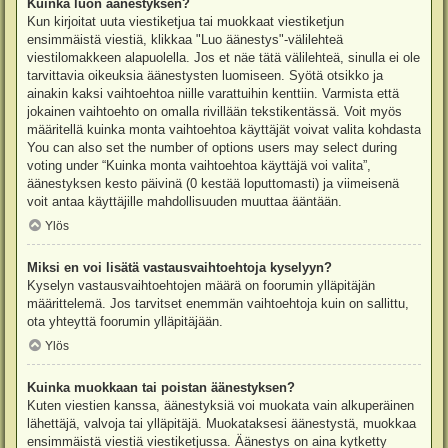
Kuinka luon äänestyksen?
Kun kirjoitat uuta viestiketjua tai muokkaat viestiketjun
ensimmäistä viestiä, klikkaa "Luo äänestys"-välilehteä
viestilomakkeen alapuolella. Jos et näe tätä välilehteä, sinulla ei ole
tarvittavia oikeuksia äänestysten luomiseen. Syötä otsikko ja
ainakin kaksi vaihtoehtoa niille varattuihin kenttiin. Varmista että
jokainen vaihtoehto on omalla rivillään tekstikentässä. Voit myös
määritellä kuinka monta vaihtoehtoa käyttäjät voivat valita kohdasta
You can also set the number of options users may select during
voting under “Kuinka monta vaihtoehtoa käyttäjä voi valita”,
äänestyksen kesto päivinä (0 kestää loputtomasti) ja viimeisenä
voit antaa käyttäjille mahdollisuuden muuttaa ääntään.
Ylös
Miksi en voi lisätä vastausvaihtoehtoja kyselyyn?
Kyselyn vastausvaihtoehtojen määrä on foorumin ylläpitäjän
määrittelemä. Jos tarvitset enemmän vaihtoehtoja kuin on sallittu,
ota yhteyttä foorumin ylläpitäjään.
Ylös
Kuinka muokkaan tai poistan äänestyksen?
Kuten viestien kanssa, äänestyksiä voi muokata vain alkuperäinen
lähettäjä, valvoja tai ylläpitäjä. Muokataksesi äänestystä, muokkaa
ensimmäistä viestiä viestiketjussa. Äänestys on aina kytketty