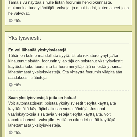
Tämä sivu näyttää sinulle listan foorumin henkilökunnasta,
mukaanluettuna ylläpitäjät, valvojat ja muut tiedot, kuten alueet joita
he valvovat.
Ylös
Yksityisviestit
En voi lähettää yksityisviestejä!
Tähän on kolme mahdollista syytä. Et ole rekisteröitynyt ja/tai
kirjautunut sisään, foorumin ylläpitäjä on poistanut yksityisviestit
käytöstä koko foorumilta tai foorumin ylläpitäjä on estänyt sinua
lähettämästä yksityisviestejä. Ota yhteyttä foorumin ylläpitäjään
saadaksesi lisätietoja.
Ylös
Saan yksityisviestejä joita en halua!
Voit automaattisesti poistaa yksityisviestit tietyltä käyttäjältä
käyttämällä käyttäjänhallinnan viestisääntöjä. Jos saat
väärinkäytöksiä sisältäviä viestejä tietyltä käyttäjältä, voit
raportoida viestit valvojille. Heillä on oikeudet estää käyttäjiä
lähettämästä yksityisviestejä.
Ylös