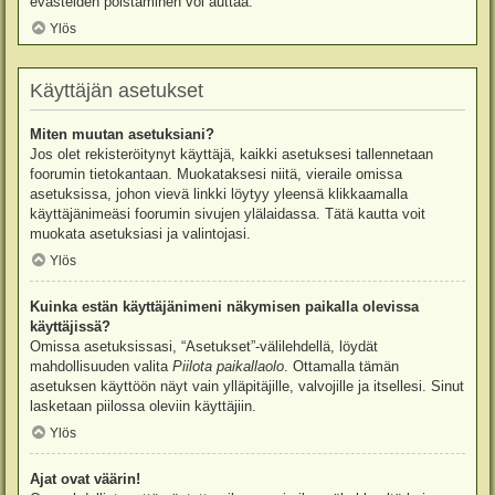
evästeiden poistaminen voi auttaa.
Ylös
Käyttäjän asetukset
Miten muutan asetuksiani?
Jos olet rekisteröitynyt käyttäjä, kaikki asetuksesi tallennetaan
foorumin tietokantaan. Muokataksesi niitä, vieraile omissa
asetuksissa, johon vievä linkki löytyy yleensä klikkaamalla
käyttäjänimeäsi foorumin sivujen ylälaidassa. Tätä kautta voit
muokata asetuksiasi ja valintojasi.
Ylös
Kuinka estän käyttäjänimeni näkymisen paikalla olevissa
käyttäjissä?
Omissa asetuksissasi, “Asetukset”-välilehdellä, löydät
mahdollisuuden valita
Piilota paikallaolo
. Ottamalla tämän
asetuksen käyttöön näyt vain ylläpitäjille, valvojille ja itsellesi. Sinut
lasketaan piilossa oleviin käyttäjiin.
Ylös
Ajat ovat väärin!