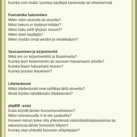
Kuinka voin lisätä / poistaa käyttäjiä kavereista tai vihamiehistä
Foorumilta hakeminen
Miten etsin alueelta tai alueilta?
Miksi hakuni ei löytänyt mitään?
Miksi haku johti tyhjään sivuun!?
Miten etsin käyttäjiä?
Miten löydän omat viestini ja viestiketjuni?
Seuraaminen ja kirjanmerkit
Mikä ero on kirjanmerkillä ja tilaamisella?
Kuinka teen kirjanmerkin tai seuraan haluamaani aihetta?
Kuinka tilaan haluamani alueen?
Kuinka poistan tilaukseni?
Liitetiedostot
Mitkä liitetiedostot ovat sallittuja tällä alueella?
Mistä löydän lähettämäni liitetiedostot?
phpBB -asiat
Kuka kirjoitti tämän foorumisovelluksen?
Miksi ominaisuutta X ei ole saatavilla?
Keneen minun tulee olla yhteydessä väärinkäytöstapauksissa tai
lakiasioissa tähän foorumiin liittyen?
Kuinka otan yhteyttä foorumin ylläpitäjään?