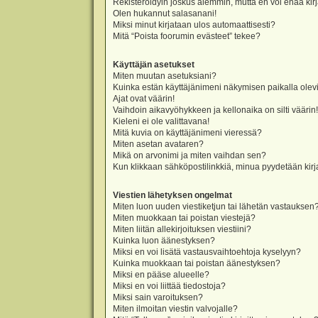
Rekisteröidyin joskus aiemmin, mutta en voi enää kir
Olen hukannut salasanani!
Miksi minut kirjataan ulos automaattisesti?
Mitä “Poista foorumin evästeet” tekee?
Käyttäjän asetukset
Miten muutan asetuksiani?
Kuinka estän käyttäjänimeni näkymisen paikalla olevi
Ajat ovat väärin!
Vaihdoin aikavyöhykkeen ja kellonaika on silti väärin!
Kieleni ei ole valittavana!
Mitä kuvia on käyttäjänimeni vieressä?
Miten asetan avataren?
Mikä on arvonimi ja miten vaihdan sen?
Kun klikkaan sähköpostilinkkiä, minua pyydetään ki
Viestien lähetyksen ongelmat
Miten luon uuden viestiketjun tai lähetän vastauksen
Miten muokkaan tai poistan viestejä?
Miten liitän allekirjoituksen viestiini?
Kuinka luon äänestyksen?
Miksi en voi lisätä vastausvaihtoehtoja kyselyyn?
Kuinka muokkaan tai poistan äänestyksen?
Miksi en pääse alueelle?
Miksi en voi liittää tiedostoja?
Miksi sain varoituksen?
Miten ilmoitan viestin valvojalle?