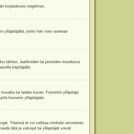
jään korjataksesi ongelman.
in ylläpitäjältä, josko hän voisi asentaa
ksi tähtien, laatikoiden tai pisteiden muodossa
isella käyttäjällä.
a muualta tai ladata kuvan. Foorumin ylläpitäjä
yttä foorumin ylläpitäjään.
valvojat. Yleensä et voi vaihtaa minkään arvonimen
edä tätä ja valvojat tai ylläpitäjät voivat