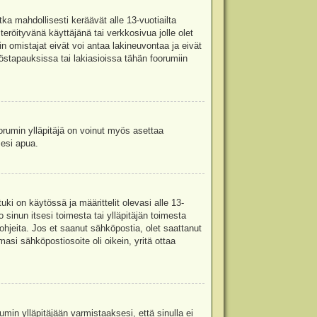
ka mahdollisesti keräävät alle 13-vuotiailta
teröityvänä käyttäjänä tai verkkosivua jolle olet
omistajat eivät voi antaa lakineuvontaa ja eivät
stapauksissa tai lakiasioissa tähän foorumiin
oorumin ylläpitäjä on voinut myös asettaa
sesi apua.
i on käytössä ja määrittelit olevasi alle 13-
 sinun itsesi toimesta tai ylläpitäjän toimesta
 ohjeita. Jos et saanut sähköpostia, olet saattanut
asi sähköpostiosoite oli oikein, yritä ottaa
min ylläpitäjään varmistaaksesi, että sinulla ei