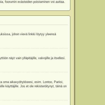
mia, foorumin evästeiden poistaminen voi auttaa.
uksissa, johon vievä linkki löytyy yleensä
ön näyt vain ylläpitäjille, valvojille ja itsellesi.
sta oma aikavyöhykkeesi, esim. Lontoo, Pariisi,
 käyttäjille. Jos et ole rekisteröitynyt, tämä on