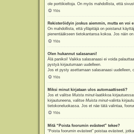
ole porttikieltoja. On myös mahdollista, että sivu
Ylös
Rekisteröidyin joskus aiemmin, mutta en voi e
On mahdollista, että ylläpitäjä on poistanut käyttä
pienentääkseen tietokantansa kokoa. Jos näin on k
Ylös
Olen hukannut salasanani!
Älä panikoi! Vaikka salasanaasi ei voida palauttaa
pystyä kirjautumaan uudelleen.
Jos et pysty asettamaan salasanaasi uudelleen, ot
Ylös
Miksi minut kirjataan ulos automaattisesti?
Jos et valitse
Muista minut
-laatikkoa kirjautuess
kirjautuneena, valitse
Muista minut
-valinta kirjau
tietokoneluokassa. Jos et näe tätä valintaa, foor
Ylös
Mitä “Poista foorumin evästeet” tekee?
“Poista foorumin evästeet” poistaa evästeet, jotka