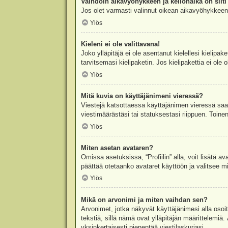
Vaihdoin aikavyöhykkeen ja kellonaika on silti 
Jos olet varmasti valinnut oikean aikavyöhykkeen j
Ylös
Kieleni ei ole valittavana!
Joko ylläpitäjä ei ole asentanut kielellesi kielipak
tarvitsemasi kielipaketin. Jos kielipakettia ei ol
Ylös
Mitä kuvia on käyttäjänimeni vieressä?
Viestejä katsottaessa käyttäjänimen vieressä saatt
viestimäärästäsi tai statuksestasi riippuen. Toinen
Ylös
Miten asetan avataren?
Omissa asetuksissa, “Profiilin” alla, voit lisätä a
päättää otetaanko avataret käyttöön ja valitsee mit
Ylös
Mikä on arvonimi ja miten vaihdan sen?
Arvonimet, jotka näkyvät käyttäjänimesi alla osoitt
tekstiä, sillä nämä ovat ylläpitäjän määrittelemiä.
yksinkertaisesti pienentää viestilaskuriasi.