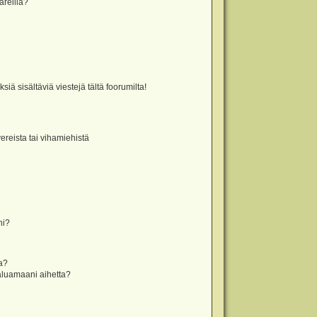
äreillä?
iä sisältäviä viestejä tältä foorumilta!
vereista tai vihamiehistä
ni?
la?
aluamaani aihetta?