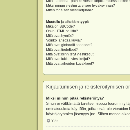
Mitä “Tallenna”-painike viestin kirjoittamisessa tekee
Miksi minun viestini tarvitsee hyväksynnän?
Miten tönäisen viestiketjuani?
Muotoilu ja aiheiden tyypit
Mikä on BBCode?
Onko HTML sallittu?
Mitä ovat hymiöt?
Voinko lähettää kuvia?
Mitä ovat globaalit tiedotteet?
Mitä ovat tiedotteet?
Mitä ovat kiinnitetyt viestiketjut
Mitä ovat lukitut viestiketjut?
Mitä ovat aiheiden kuvakkeet?
Kirjautumisen ja rekisteröitymisen 
Miksi minun pitää rekisteröityä?
Sinun ei välttämättä tarvitse, riippuu foorumin yllä
ominaisuuksia käyttöön, jotka eivät ole vieraiden 
käyttäjäryhmien jäsenyys jne. Siihen menee aikaa
Ylös