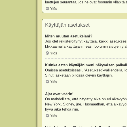
luettujen seurantaa, jos ne ovat foorumin ylläpit
Ylös
Käyttäjän asetukset
Miten muutan asetuksiani?
Jos olet rekisteröitynyt käyttäjä, kaikki asetukse
klikkaamalla käyttäjänimeäsi foorumin sivujen yläl
Ylös
Kuinka estän käyttäjänimeni näkymisen paikall
Omissa asetuksissasi, “Asetukset”-välilehdellä, l
Sinut lasketaan piilossa oleviin käyttäjiin.
Ylös
Ajat ovat väärin!
On mahdollista, että näytetty aika on eri aikavyö
New York, Sidney, jne. Huomaathan, että aikavyöhy
hyvä aika tehdä niin.
Ylös