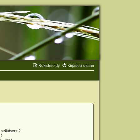
Rekisteröidy
Kirjaudu sisään
n sellaiseen?
i?