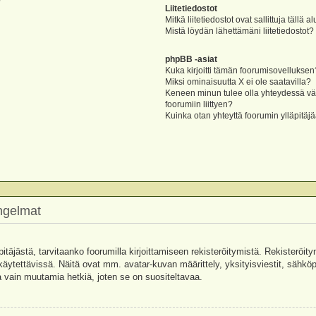
?
Liitetiedostot
Mitkä liitetiedostot ovat sallittuja tällä a
Mistä löydän lähettämäni liitetiedostot?
phpBB -asiat
Kuka kirjoitti tämän foorumisovelluksen
Miksi ominaisuutta X ei ole saatavilla?
Keneen minun tulee olla yhteydessä vää
foorumiin liittyen?
Kuinka otan yhteyttä foorumin ylläpitäj
ongelmat
pitäjästä, tarvitaanko foorumilla kirjoittamiseen rekisteröitymistä. Rekisteröity
käytettävissä. Näitä ovat mm. avatar-kuvan määrittely, yksityisviestit, sähköpo
 vain muutamia hetkiä, joten se on suositeltavaa.