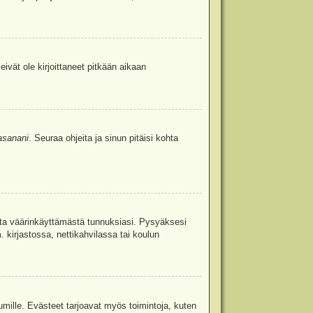
eivät ole kirjoittaneet pitkään aikaan
asanani
. Seuraa ohjeita ja sinun pitäisi kohta
uita väärinkäyttämästä tunnuksiasi. Pysyäksesi
. kirjastossa, nettikahvilassa tai koulun
umille. Evästeet tarjoavat myös toimintoja, kuten