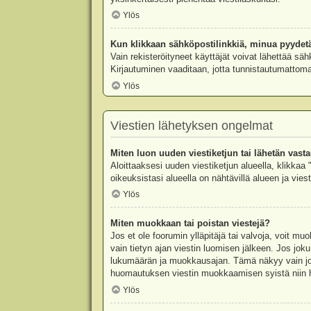
Ylös
Kun klikkaan sähköpostilinkkiä, minua pyydet
Vain rekisteröityneet käyttäjät voivat lähettää säh
Kirjautuminen vaaditaan, jotta tunnistautumattomat
Ylös
Viestien lähetyksen ongelmat
Miten luon uuden viestiketjun tai lähetän vast
Aloittaaksesi uuden viestiketjun alueella, klikkaa 
oikeuksistasi alueella on nähtävillä alueen ja viesti
Ylös
Miten muokkaan tai poistan viestejä?
Jos et ole foorumin ylläpitäjä tai valvoja, voit m
vain tietyn ajan viestin luomisen jälkeen. Jos joku
lukumäärän ja muokkausajan. Tämä näkyy vain jos j
huomautuksen viestin muokkaamisen syistä niin hal
Ylös