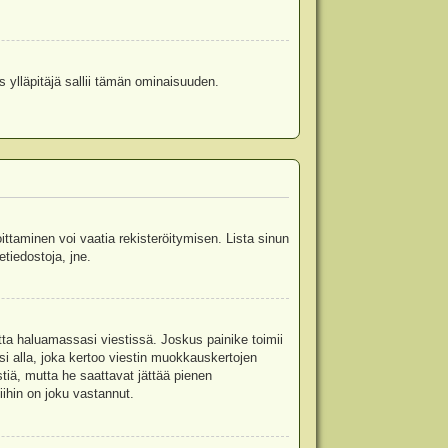
s ylläpitäjä sallii tämän ominaisuuden.
oittaminen voi vaatia rekisteröitymisen. Lista sinun
etiedostoja, jne.
etta haluamassasi viestissä. Joskus painike toimii
isi alla, joka kertoo viestin muokkauskertojen
tiä, mutta he saattavat jättää pienen
ihin on joku vastannut.