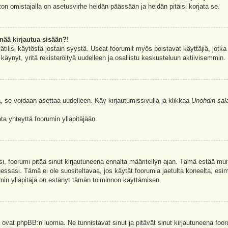
ston omistajalla on asetusvirhe heidän päässään ja heidän pitäisi korjata se.
nää kirjautua sisään?!
jätilisi käytöstä jostain syystä. Useat foorumit myös poistavat käyttäjiä, jotka 
äynyt, yritä rekisteröityä uudelleen ja osallistu keskusteluun aktiivisemmin.
, se voidaan asettaa uudelleen. Käy kirjautumissivulla ja klikkaa
Unohdin sal
a yhteyttä foorumin ylläpitäjään.
asi, foorumi pitää sinut kirjautuneena ennalta määritellyn ajan. Tämä estää m
tuessasi. Tämä ei ole suositeltavaa, jos käytät foorumia jaetulta koneelta, esim
umin ylläpitäjä on estänyt tämän toiminnon käyttämisen.
 ovat phpBB:n luomia. Ne tunnistavat sinut ja pitävät sinut kirjautuneena foor