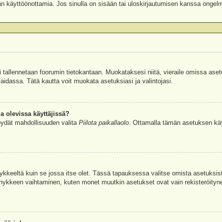
äjän käyttöönottamia. Jos sinulla on sisään tai uloskirjautumisen kanssa ongel
si tallennetaan foorumin tietokantaan. Muokataksesi niitä, vieraile omissa aset
aidassa. Tätä kautta voit muokata asetuksiasi ja valintojasi.
a olevissa käyttäjissä?
öydät mahdollisuuden valita
Piilota paikallaolo
. Ottamalla tämän asetuksen käyttö
hykkeeltä kuin se jossa itse olet. Tässä tapauksessa valitse omista asetuksi
kkeen vaihtaminen, kuten monet muutkin asetukset ovat vain rekisteröityneille