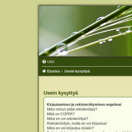
UKK
Etusivu
Usein kysyttyä
Usein kysyttyä
Kirjautumisen ja rekisteröitymisen ongelmat
Miksi minun pitää rekisteröityä?
Mikä on COPPA?
Miksi en voi rekisteröityä?
Rekisteröidyin, mutta en voi kirjautua!
Miksi en voi kirjautua sisään?