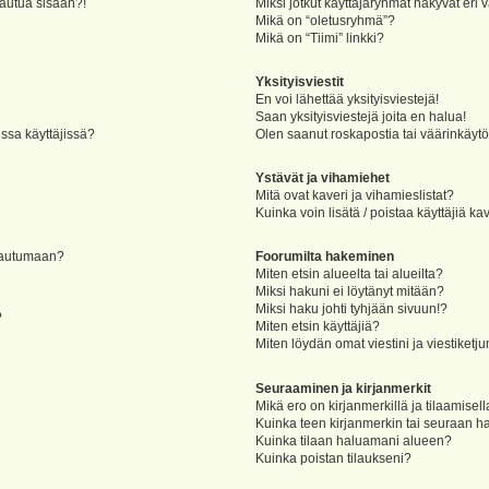
jautua sisään?!
Miksi jotkut käyttäjäryhmät näkyvät eri v
Mikä on “oletusryhmä”?
Mikä on “Tiimi” linkki?
Yksityisviestit
En voi lähettää yksityisviestejä!
Saan yksityisviestejä joita en halua!
ssa käyttäjissä?
Olen saanut roskapostia tai väärinkäytöks
Ystävät ja vihamiehet
Mitä ovat kaveri ja vihamieslistat?
Kuinka voin lisätä / poistaa käyttäjiä ka
rjautumaan?
Foorumilta hakeminen
Miten etsin alueelta tai alueilta?
Miksi hakuni ei löytänyt mitään?
Miksi haku johti tyhjään sivuun!?
?
Miten etsin käyttäjiä?
Miten löydän omat viestini ja viestiketju
Seuraaminen ja kirjanmerkit
Mikä ero on kirjanmerkillä ja tilaamisel
Kuinka teen kirjanmerkin tai seuraan h
Kuinka tilaan haluamani alueen?
Kuinka poistan tilaukseni?