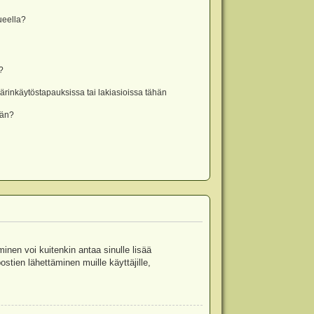
lueella?
?
rinkäytöstapauksissa tai lakiasioissa tähän
ään?
minen voi kuitenkin antaa sinulle lisää
stien lähettäminen muille käyttäjille,