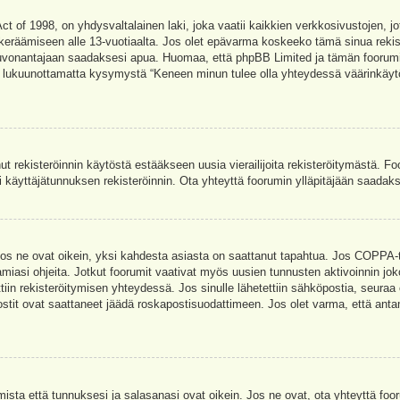
t of 1998, on yhdysvaltalainen laki, joka vaatii kaikkien verkkosivustojen, jot
jen keräämiseen alle 13-vuotiaalta. Jos olet epävarma koskeeko tämä sinua rekis
euvonantajaan saadaksesi apua. Huomaa, että phpBB Limited ja tämän foorumin 
a, lukuunottamatta kysymystä “Keneen minun tulee olla yhteydessä väärinkäytö
nut rekisteröinnin käytöstä estääkseen uusia vierailijoita rekisteröitymästä. F
asi käyttäjätunnuksen rekisteröinnin. Ota yhteyttä foorumin ylläpitäjään saadak
Jos ne ovat oikein, yksi kahdesta asiasta on saattanut tapahtua. Jos COPPA-tuk
amiasi ohjeita. Jotkut foorumit vaativat myös uusien tunnusten aktivoinnin joko
ttiin rekisteröitymisen yhteydessä. Jos sinulle lähetettiin sähköpostia, seuraa
stit ovat saattaneet jäädä roskapostisuodattimeen. Jos olet varma, että antam
ta että tunnuksesi ja salasanasi ovat oikein. Jos ne ovat, ota yhteyttä fooru