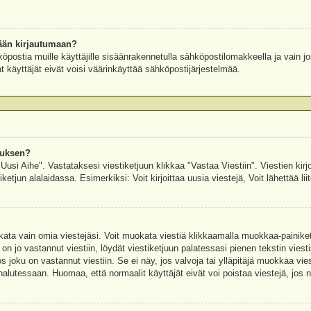
ään kirjautumaan?
köpostia muille käyttäjille sisäänrakennetulla sähköpostilomakkeella ja vain jo
 käyttäjät eivät voisi väärinkäyttää sähköpostijärjestelmää.
auksen?
"Uusi Aihe". Vastataksesi viestiketjuun klikkaa "Vastaa Viestiin". Viestien kirj
ketjun alalaidassa. Esimerkiksi: Voit kirjoittaa uusia viestejä, Voit lähettää liit
uokata vain omia viestejäsi. Voit muokata viestiä klikkaamalla muokkaa-painik
 on jo vastannut viestiin, löydät viestiketjuun palatessasi pienen tekstin viest
oku on vastannut viestiin. Se ei näy, jos valvoja tai ylläpitäjä muokkaa vies
utessaan. Huomaa, että normaalit käyttäjät eivät voi poistaa viestejä, jos ni