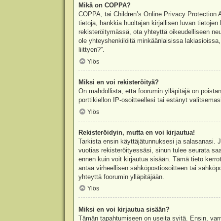
Mikä on COPPA?
COPPA, tai Children’s Online Privacy Protection Ac
tietoja, hankkia huoltajan kirjallisen luvan tieto
rekisteröitymässä, ota yhteyttä oikeudelliseen n
ole yhteyshenkilöitä minkäänlaisissa lakiasioiss
liittyen?”.
Ylös
Miksi en voi rekisteröityä?
On mahdollista, että foorumin ylläpitäjä on poista
porttikiellon IP-osoitteellesi tai estänyt valitsem
Ylös
Rekisteröidyin, mutta en voi kirjautua!
Tarkista ensin käyttäjätunnuksesi ja salasanasi. 
vuotias rekisteröityessäsi, sinun tulee seurata sa
ennen kuin voit kirjautua sisään. Tämä tieto kerro
antaa virheellisen sähköpostiosoitteen tai sähköpo
yhteyttä foorumin ylläpitäjään.
Ylös
Miksi en voi kirjautua sisään?
Tämän tapahtumiseen on useita syitä. Ensin, varmis