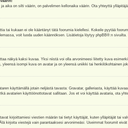
väärin!
a aika on silti väärin, on palvelimen kellonaika väärin. Ota yhteyttä ylläpitä
ettia tai kukaan ei ole kääntänyt tätä foorumia kielellesi. Kokeile pyytää foorum
e olemassa, voit luoda uuden käännöksen. Lisätietoja löytyy
phpBB
®:n sivuilta.
aa näkyä kaksi kuvaa. Yksi niistä voi olla arvonimeesi liitetty kuva esimerki
, yleensä isompi kuva on avatar ja on yleensä uniikki tai henkilökohtainen joka
vataren käyttämällä jotain neljästä tavasta: Gravatar, galleriasta, käyttää kuva
kä avatarien käyttöönottotavat sallitaan. Jos et voi käyttää avataria, ota yhte
avat kirjoittamiesi viestien määrän tai tietyt käyttäjät, kuten ylläpitäjät tai 
 Älä kirjoita viestejä vain parantaaksesi arvonimeäsi. Useimmat foorumit eivät si