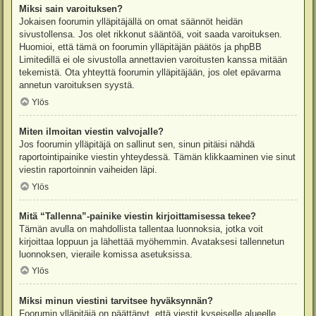
Miksi sain varoituksen?
Jokaisen foorumin ylläpitäjällä on omat säännöt heidän
sivustollensa. Jos olet rikkonut sääntöä, voit saada varoituksen.
Huomioi, että tämä on foorumin ylläpitäjän päätös ja phpBB
Limitedillä ei ole sivustolla annettavien varoitusten kanssa mitään
tekemistä. Ota yhteyttä foorumin ylläpitäjään, jos olet epävarma
annetun varoituksen syystä.
Ylös
Miten ilmoitan viestin valvojalle?
Jos foorumin ylläpitäjä on sallinut sen, sinun pitäisi nähdä
raportointipainike viestin yhteydessä. Tämän klikkaaminen vie sinut
viestin raportoinnin vaiheiden läpi.
Ylös
Mitä “Tallenna”-painike viestin kirjoittamisessa tekee?
Tämän avulla on mahdollista tallentaa luonnoksia, jotka voit
kirjoittaa loppuun ja lähettää myöhemmin. Avataksesi tallennetun
luonnoksen, vieraile komissa asetuksissa.
Ylös
Miksi minun viestini tarvitsee hyväksynnän?
Foorumin ylläpitäjä on päättänyt, että viestit kyseiselle alueelle