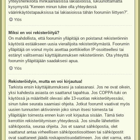
yhteyshenkilöitä minkäänlaisissa lakiasioissa, lukuunottamatta
kysymystä “Keneen minun tulee olla yhteydessä
väärinkäytöstapauksissa tai lakiasioissa tähän foorumiin liittyen?”.
Ylös
Miksi en voi rekisteröityä?
On mahdollista, että foorumin ylläpitäjä on poistanut rekisteröinnin
käytöstä estääkseen uusia vierailijoita rekisteröitymästä. Foorumin
ylläpitäjä on voinut myös asettaa porttikiellon IP-osoitteellesi tai
estänyt valitsemasi käyttäjätunnuksen rekisteröinnin. Ota yhteyttä
foorumin ylläpitäjään saadaksesi apua.
Ylös
Rekisteröidyin, mutta en voi kirjautua!
Tarkista ensin käyttäjätunnuksesi ja salasanasi. Jos ne ovat oikein,
yksi kahdesta asiasta on saattanut tapahtua. Jos COPPA-tuki on
käytössä ja määrittelit olevasi alle 13-vuotias rekisteröityessäsi,
sinun tulee seurata saamiasi ohjeita. Jotkut foorumit vaativat myös
uusien tunnusten aktivoinnin joko sinun itsesi toimesta tai
ylläpitäjän toimesta ennen kuin voit kirjautua sisään. Tämä tieto
kerrottiin rekisteröitymisen yhteydessä. Jos sinulle lähetettiin
sähköpostia, seuraa ohjeita. Jos et saanut sähköpostia, olet
saattanut antaa virheellisen sähköpostiosoitteen tai sähköpostit
ovat saattaneet jäädä roskapostisuodattimeen. Jos olet varma, että