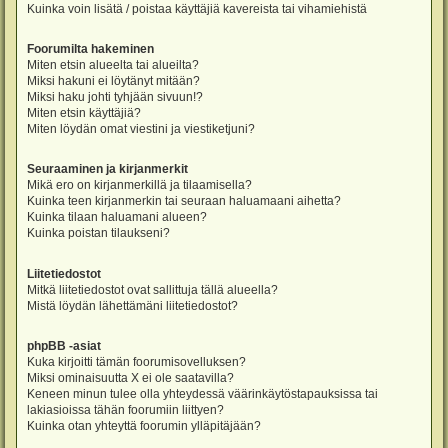
Kuinka voin lisätä / poistaa käyttäjiä kavereista tai vihamiehistä
Foorumilta hakeminen
Miten etsin alueelta tai alueilta?
Miksi hakuni ei löytänyt mitään?
Miksi haku johti tyhjään sivuun!?
Miten etsin käyttäjiä?
Miten löydän omat viestini ja viestiketjuni?
Seuraaminen ja kirjanmerkit
Mikä ero on kirjanmerkillä ja tilaamisella?
Kuinka teen kirjanmerkin tai seuraan haluamaani aihetta?
Kuinka tilaan haluamani alueen?
Kuinka poistan tilaukseni?
Liitetiedostot
Mitkä liitetiedostot ovat sallittuja tällä alueella?
Mistä löydän lähettämäni liitetiedostot?
phpBB -asiat
Kuka kirjoitti tämän foorumisovelluksen?
Miksi ominaisuutta X ei ole saatavilla?
Keneen minun tulee olla yhteydessä väärinkäytöstapauksissa tai
lakiasioissa tähän foorumiin liittyen?
Kuinka otan yhteyttä foorumin ylläpitäjään?