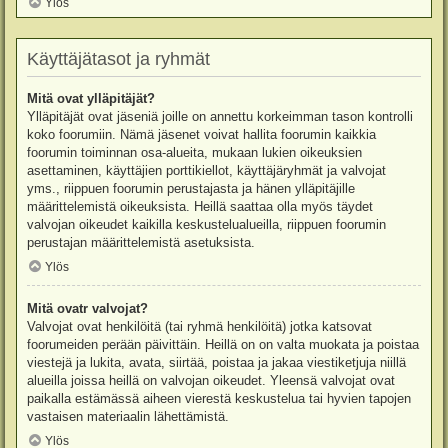
Ylös
Käyttäjätasot ja ryhmät
Mitä ovat ylläpitäjät?
Ylläpitäjät ovat jäseniä joille on annettu korkeimman tason kontrolli
koko foorumiin. Nämä jäsenet voivat hallita foorumin kaikkia
foorumin toiminnan osa-alueita, mukaan lukien oikeuksien
asettaminen, käyttäjien porttikiellot, käyttäjäryhmät ja valvojat
yms., riippuen foorumin perustajasta ja hänen ylläpitäjille
määrittelemistä oikeuksista. Heillä saattaa olla myös täydet
valvojan oikeudet kaikilla keskustelualueilla, riippuen foorumin
perustajan määrittelemistä asetuksista.
Ylös
Mitä ovatr valvojat?
Valvojat ovat henkilöitä (tai ryhmä henkilöitä) jotka katsovat
foorumeiden perään päivittäin. Heillä on on valta muokata ja poistaa
viestejä ja lukita, avata, siirtää, poistaa ja jakaa viestiketjuja niillä
alueilla joissa heillä on valvojan oikeudet. Yleensä valvojat ovat
paikalla estämässä aiheen vierestä keskustelua tai hyvien tapojen
vastaisen materiaalin lähettämistä.
Ylös