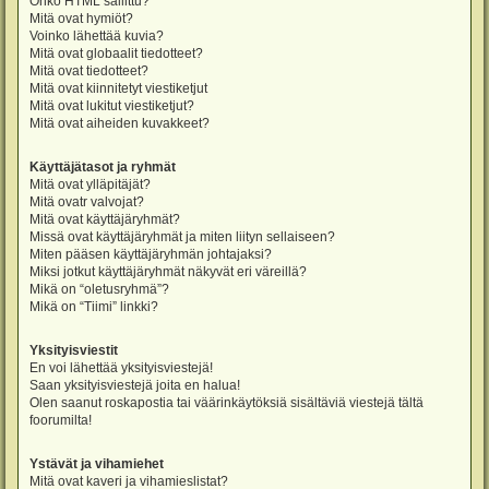
Onko HTML sallittu?
Mitä ovat hymiöt?
Voinko lähettää kuvia?
Mitä ovat globaalit tiedotteet?
Mitä ovat tiedotteet?
Mitä ovat kiinnitetyt viestiketjut
Mitä ovat lukitut viestiketjut?
Mitä ovat aiheiden kuvakkeet?
Käyttäjätasot ja ryhmät
Mitä ovat ylläpitäjät?
Mitä ovatr valvojat?
Mitä ovat käyttäjäryhmät?
Missä ovat käyttäjäryhmät ja miten liityn sellaiseen?
Miten pääsen käyttäjäryhmän johtajaksi?
Miksi jotkut käyttäjäryhmät näkyvät eri väreillä?
Mikä on “oletusryhmä”?
Mikä on “Tiimi” linkki?
Yksityisviestit
En voi lähettää yksityisviestejä!
Saan yksityisviestejä joita en halua!
Olen saanut roskapostia tai väärinkäytöksiä sisältäviä viestejä tältä
foorumilta!
Ystävät ja vihamiehet
Mitä ovat kaveri ja vihamieslistat?