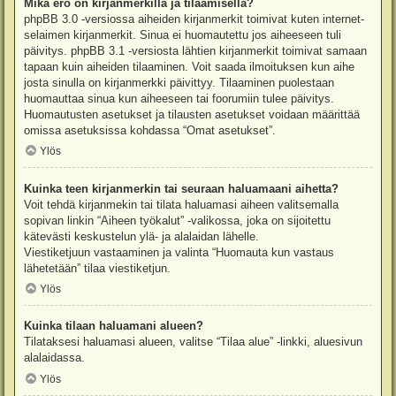
Mikä ero on kirjanmerkillä ja tilaamisella?
phpBB 3.0 -versiossa aiheiden kirjanmerkit toimivat kuten internet-
selaimen kirjanmerkit. Sinua ei huomautettu jos aiheeseen tuli
päivitys. phpBB 3.1 -versiosta lähtien kirjanmerkit toimivat samaan
tapaan kuin aiheiden tilaaminen. Voit saada ilmoituksen kun aihe
josta sinulla on kirjanmerkki päivittyy. Tilaaminen puolestaan
huomauttaa sinua kun aiheeseen tai foorumiin tulee päivitys.
Huomautusten asetukset ja tilausten asetukset voidaan määrittää
omissa asetuksissa kohdassa “Omat asetukset”.
Ylös
Kuinka teen kirjanmerkin tai seuraan haluamaani aihetta?
Voit tehdä kirjanmekin tai tilata haluamasi aiheen valitsemalla
sopivan linkin “Aiheen työkalut” -valikossa, joka on sijoitettu
kätevästi keskustelun ylä- ja alalaidan lähelle.
Viestiketjuun vastaaminen ja valinta “Huomauta kun vastaus
lähetetään” tilaa viestiketjun.
Ylös
Kuinka tilaan haluamani alueen?
Tilataksesi haluamasi alueen, valitse “Tilaa alue” -linkki, aluesivun
alalaidassa.
Ylös