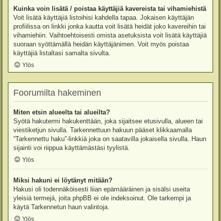
Kuinka voin lisätä / poistaa käyttäjiä kavereista tai vihamiehistä
Voit lisätä käyttäjiä listoihisi kahdella tapaa. Jokaisen käyttäjän
profiilissa on linkki jonka kautta voit lisätä heidät joko kavereihin tai
vihamiehiin. Vaihtoehtoisesti omista asetuksista voit lisätä käyttäjiä
suoraan syöttämällä heidän käyttäjänimen. Voit myös poistaa
käyttäjiä listaltasi samalta sivulta.
Ylös
Foorumilta hakeminen
Miten etsin alueelta tai alueilta?
Syötä hakutermi hakukenttään, joka sijaitsee etusivulla, alueen tai
viestiketjun sivulla. Tarkennettuun hakuun pääset klikkaamalla
“Tarkennettu haku”-linkkiä joka on saatavilla jokaisella sivulla. Haun
sijainti voi riippua käyttämästäsi tyylistä.
Ylös
Miksi hakuni ei löytänyt mitään?
Hakusi oli todennäköisesti liian epämääräinen ja sisälsi useita
yleisiä termejä, joita phpBB ei ole indeksoinut. Ole tarkempi ja
käytä Tarkennetun haun valintoja.
Ylös