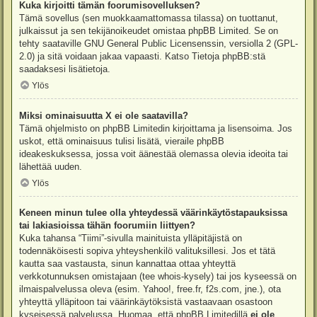
Kuka kirjoitti tämän foorumisovelluksen?
Tämä sovellus (sen muokkaamattomassa tilassa) on tuottanut,
julkaissut ja sen tekijänoikeudet omistaa
phpBB Limited
. Se on
tehty saataville GNU General Public Licensenssin, versiolla 2 (GPL-
2.0) ja sitä voidaan jakaa vapaasti. Katso
Tietoja phpBB:stä
saadaksesi lisätietoja.
Ylös
Miksi ominaisuutta X ei ole saatavilla?
Tämä ohjelmisto on phpBB Limitedin kirjoittama ja lisensoima. Jos
uskot, että ominaisuus tulisi lisätä, vieraile
phpBB
ideakeskuksessa
, jossa voit äänestää olemassa olevia ideoita tai
lähettää uuden.
Ylös
Keneen minun tulee olla yhteydessä väärinkäytöstapauksissa
tai lakiasioissa tähän foorumiin liittyen?
Kuka tahansa “Tiimi”-sivulla mainituista ylläpitäjistä on
todennäköisesti sopiva yhteyshenkilö valituksillesi. Jos et tätä
kautta saa vastausta, sinun kannattaa ottaa yhteyttä
verkkotunnuksen omistajaan (tee
whois-kysely
) tai jos kyseessä on
ilmaispalvelussa oleva (esim. Yahoo!, free.fr, f2s.com, jne.), ota
yhteyttä ylläpitoon tai väärinkäytöksistä vastaavaan osastoon
kyseisessä palvelussa. Huomaa, että phpBB Limitedillä
ei ole