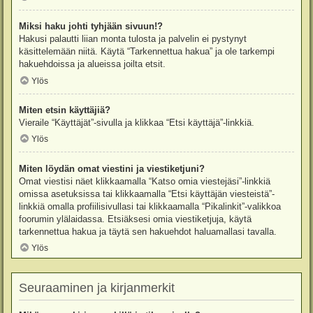
Miksi haku johti tyhjään sivuun!?
Hakusi palautti liian monta tulosta ja palvelin ei pystynyt
käsittelemään niitä. Käytä “Tarkennettua hakua” ja ole tarkempi
hakuehdoissa ja alueissa joilta etsit.
Ylös
Miten etsin käyttäjiä?
Vieraile “Käyttäjät”-sivulla ja klikkaa “Etsi käyttäjä”-linkkiä.
Ylös
Miten löydän omat viestini ja viestiketjuni?
Omat viestisi näet klikkaamalla “Katso omia viestejäsi”-linkkiä
omissa asetuksissa tai klikkaamalla “Etsi käyttäjän viesteistä”-
linkkiä omalla profiilisivullasi tai klikkaamalla “Pikalinkit”-valikkoa
foorumin ylälaidassa. Etsiäksesi omia viestiketjuja, käytä
tarkennettua hakua ja täytä sen hakuehdot haluamallasi tavalla.
Ylös
Seuraaminen ja kirjanmerkit