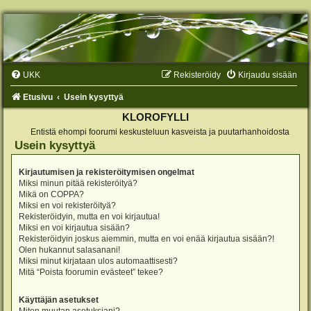
UKK
Rekisteröidy
Kirjaudu sisään
Etusivu
Usein kysyttyä
KLOROFYLLI
Entistä ehompi foorumi keskusteluun kasveista ja puutarhanhoidosta
Usein kysyttyä
Kirjautumisen ja rekisteröitymisen ongelmat
Miksi minun pitää rekisteröityä?
Mikä on COPPA?
Miksi en voi rekisteröityä?
Rekisteröidyin, mutta en voi kirjautua!
Miksi en voi kirjautua sisään?
Rekisteröidyin joskus aiemmin, mutta en voi enää kirjautua sisään?!
Olen hukannut salasanani!
Miksi minut kirjataan ulos automaattisesti?
Mitä “Poista foorumin evästeet” tekee?
Käyttäjän asetukset