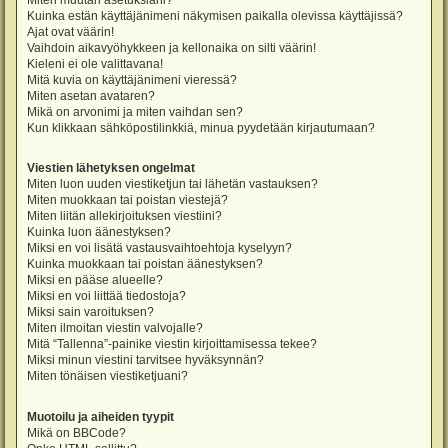
Miten muutan asetuksiani?
Kuinka estän käyttäjänimeni näkymisen paikalla olevissa käyttäjissä?
Ajat ovat väärin!
Vaihdoin aikavyöhykkeen ja kellonaika on silti väärin!
Kieleni ei ole valittavana!
Mitä kuvia on käyttäjänimeni vieressä?
Miten asetan avataren?
Mikä on arvonimi ja miten vaihdan sen?
Kun klikkaan sähköpostilinkkiä, minua pyydetään kirjautumaan?
Viestien lähetyksen ongelmat
Miten luon uuden viestiketjun tai lähetän vastauksen?
Miten muokkaan tai poistan viestejä?
Miten liitän allekirjoituksen viestiini?
Kuinka luon äänestyksen?
Miksi en voi lisätä vastausvaihtoehtoja kyselyyn?
Kuinka muokkaan tai poistan äänestyksen?
Miksi en pääse alueelle?
Miksi en voi liittää tiedostoja?
Miksi sain varoituksen?
Miten ilmoitan viestin valvojalle?
Mitä “Tallenna”-painike viestin kirjoittamisessa tekee?
Miksi minun viestini tarvitsee hyväksynnän?
Miten tönäisen viestiketjuani?
Muotoilu ja aiheiden tyypit
Mikä on BBCode?