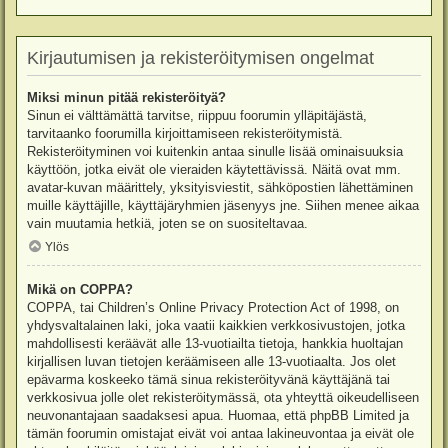
Kirjautumisen ja rekisteröitymisen ongelmat
Miksi minun pitää rekisteröityä?
Sinun ei välttämättä tarvitse, riippuu foorumin ylläpitäjästä,
tarvitaanko foorumilla kirjoittamiseen rekisteröitymistä.
Rekisteröityminen voi kuitenkin antaa sinulle lisää ominaisuuksia
käyttöön, jotka eivät ole vieraiden käytettävissä. Näitä ovat mm.
avatar-kuvan määrittely, yksityisviestit, sähköpostien lähettäminen
muille käyttäjille, käyttäjäryhmien jäsenyys jne. Siihen menee aikaa
vain muutamia hetkiä, joten se on suositeltavaa.
Ylös
Mikä on COPPA?
COPPA, tai Children’s Online Privacy Protection Act of 1998, on
yhdysvaltalainen laki, joka vaatii kaikkien verkkosivustojen, jotka
mahdollisesti keräävät alle 13-vuotiailta tietoja, hankkia huoltajan
kirjallisen luvan tietojen keräämiseen alle 13-vuotiaalta. Jos olet
epävarma koskeeko tämä sinua rekisteröityvänä käyttäjänä tai
verkkosivua jolle olet rekisteröitymässä, ota yhteyttä oikeudelliseen
neuvonantajaan saadaksesi apua. Huomaa, että phpBB Limited ja
tämän foorumin omistajat eivät voi antaa lakineuvontaa ja eivät ole