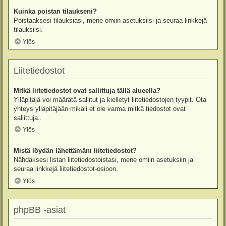
Kuinka poistan tilaukseni?
Poistaaksesi tilauksiasi, mene omiin asetuksiisi ja seuraa linkkejä
tilauksiisi.
Ylös
Liitetiedostot
Mitkä liitetiedostot ovat sallittuja tällä alueella?
Ylläpitäjä voi määrätä sallitut ja kielletyt liitetiedostojen tyypit. Ota
yhteys ylläpitäjään mikäli et ole varma mitkä tiedostot ovat
sallittuja..
Ylös
Mistä löydän lähettämäni liitetiedostot?
Nähdäksesi listan liitetiedostoistasi, mene omiin asetuksiin ja
seuraa linkkejä liitetiedostot-osioon.
Ylös
phpBB -asiat