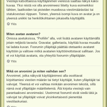
Viestejä katsottaessa käyttäjänimen vieressä saattaa näkyä kaksi
kuvaa. Yksi niistä voi olla arvonimeesi liitetty kuva esimerkiksi
tähtien, laatikoiden tai pisteiden muodossa viestimäärästäsi tai
statuksestasi riippuen. Toinen, yleensä isompi kuva on avatar ja on
yleensä uniikki tai henkilökohtainen jokaisella käyttäjällä.
Ylös
Miten asetan avataren?
Omissa asetuksissa, “Profiilin” alla, voit lisätä avataren käyttämällä
jotain neljästä tavasta: Gravatar, galleriasta, käyttää kuvaa muualta
tai ladata kuvan. Foorumin ylläpitäjä päättää otetaanko avataret
käyttöön ja valitsee mitkä avatarien käyttöönottotavat sallitaan. Jos
et voi käyttää avataria, ota yhteyttä foorumin ylläpitäjään.
Ylös
Mikä on arvonimi ja miten vaihdan sen?
Arvonimet, jotka näkyvät käyttäjänimesi alla osoittavat
kirjoittamiesi viestien määrän tai tietyt käyttäjät, kuten ylläpitäjät tai
valvojat. Yleensä et voi vaihtaa minkään arvonimen tekstiä, sillä
nämä ovat ylläpitäjän määrittelemiä. Älä kirjoita viestejä vain
parantaaksesi arvonimeäsi. Useimmat foorumit eivät siedä tätä ja
valvojat tai ylläpitäjät voivat yksinkertaisesti pienentää
viestilaskuriasi.