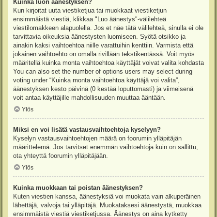
Kuinka luon äänestyksen?
Kun kirjoitat uuta viestiketjua tai muokkaat viestiketjun
ensimmäistä viestiä, klikkaa "Luo äänestys"-välilehteä
viestilomakkeen alapuolella. Jos et näe tätä välilehteä, sinulla ei ole
tarvittavia oikeuksia äänestysten luomiseen. Syötä otsikko ja
ainakin kaksi vaihtoehtoa niille varattuihin kenttiin. Varmista että
jokainen vaihtoehto on omalla rivillään tekstikentässä. Voit myös
määritellä kuinka monta vaihtoehtoa käyttäjät voivat valita kohdasta
You can also set the number of options users may select during
voting under “Kuinka monta vaihtoehtoa käyttäjä voi valita”,
äänestyksen kesto päivinä (0 kestää loputtomasti) ja viimeisenä
voit antaa käyttäjille mahdollisuuden muuttaa ääntään.
Ylös
Miksi en voi lisätä vastausvaihtoehtoja kyselyyn?
Kyselyn vastausvaihtoehtojen määrä on foorumin ylläpitäjän
määrittelemä. Jos tarvitset enemmän vaihtoehtoja kuin on sallittu,
ota yhteyttä foorumin ylläpitäjään.
Ylös
Kuinka muokkaan tai poistan äänestyksen?
Kuten viestien kanssa, äänestyksiä voi muokata vain alkuperäinen
lähettäjä, valvoja tai ylläpitäjä. Muokataksesi äänestystä, muokkaa
ensimmäistä viestiä viestiketjussa. Äänestys on aina kytketty