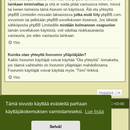
lainkaan toimivaltaa
ja sitä ei voida pitää vastuussa miten, missä
tai kenen toimesta tämä foorumi on käytössä. Älä ota yhteyttä
phpBB Limitediin missään lakiasioissa
jotka eivät liity
phpBB.com-
sivustoon tai pelkkään phpBB-sovellukseen itseensä. Jos lähetät
sähköpostia phpBB Limitedille
mistään kolmannen osapuolen
tämän sovelluksen käytöstä, voit odottaa niukkasanaista
vastausta, jos edes vastausta lainkaan.
Ylös
Kuinka otan yhteyttä foorumin ylläpitäjään?
Kaikki foorumin käyttäjät voivat käyttää “Ota yhteyttä” -lomaketta,
jos täämä vaihtoehto on foorumin ylläpitäjän mahdollistama.
Foorumin käyttäjät voivat käyttää myös “Tiimi”-linkkiä.
Ylös
Hyppää
Tämä sivusto käyttää evästeitä parhaan
Etusivu
Viesti Ylläpidolle
Kaikki ajat ovat
UTC+03:00
käyttäjäkokemuksen varmistamiseksi.
Lue lisää
Keskustelufoorumin ohjelmisto
phpBB
® Forum Software © phpBB Limited
Käännös: phpBB Suomi (lurttinen, harritapio, Pettis)
Style: Green-Style-Slim by Joyce&Luna
phpBB-Style-Design
Selvä!
Yksityisyys
|
Ehdot