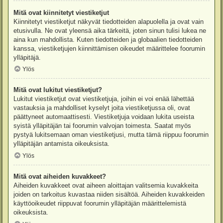
Mitä ovat kiinnitetyt viestiketjut
Kiinnitetyt viestiketjut näkyvät tiedotteiden alapuolella ja ovat vain
etusivulla. Ne ovat yleensä aika tärkeitä, joten sinun tulisi lukea ne
aina kun mahdollista. Kuten tiedotteiden ja globaalien tiedotteiden
kanssa, viestiketjujen kiinnittämisen oikeudet määrittelee foorumin
ylläpitäjä.
Ylös
Mitä ovat lukitut viestiketjut?
Lukitut viestiketjut ovat viestiketjuja, joihin ei voi enää lähettää
vastauksia ja mahdolliset kyselyt joita viestiketjussa oli, ovat
päättyneet automaattisesti. Viestiketjuja voidaan lukita useista
syistä ylläpitäjän tai foorumin valvojan toimesta. Saatat myös
pystyä lukitsemaan oman viestiketjusi, mutta tämä riippuu foorumin
ylläpitäjän antamista oikeuksista.
Ylös
Mitä ovat aiheiden kuvakkeet?
Aiheiden kuvakkeet ovat aiheen aloittajan valitsemia kuvakkeita
joiden on tarkoitus kuvastaa niiden sisältöä. Aiheiden kuvakkeiden
käyttöoikeudet riippuvat foorumin ylläpitäjän määrittelemistä
oikeuksista.