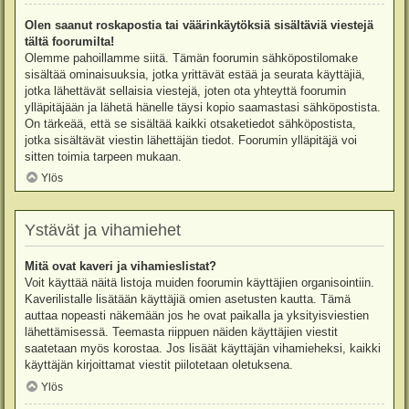
Olen saanut roskapostia tai väärinkäytöksiä sisältäviä viestejä
tältä foorumilta!
Olemme pahoillamme siitä. Tämän foorumin sähköpostilomake
sisältää ominaisuuksia, jotka yrittävät estää ja seurata käyttäjiä,
jotka lähettävät sellaisia viestejä, joten ota yhteyttä foorumin
ylläpitäjään ja lähetä hänelle täysi kopio saamastasi sähköpostista.
On tärkeää, että se sisältää kaikki otsaketiedot sähköpostista,
jotka sisältävät viestin lähettäjän tiedot. Foorumin ylläpitäjä voi
sitten toimia tarpeen mukaan.
Ylös
Ystävät ja vihamiehet
Mitä ovat kaveri ja vihamieslistat?
Voit käyttää näitä listoja muiden foorumin käyttäjien organisointiin.
Kaverilistalle lisätään käyttäjiä omien asetusten kautta. Tämä
auttaa nopeasti näkemään jos he ovat paikalla ja yksityisviestien
lähettämisessä. Teemasta riippuen näiden käyttäjien viestit
saatetaan myös korostaa. Jos lisäät käyttäjän vihamieheksi, kaikki
käyttäjän kirjoittamat viestit piilotetaan oletuksena.
Ylös