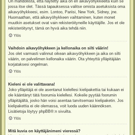
On mahdollista, että näytetty aika on eri aikavyöhykkeeltä kuin se
jossa itse olet. Tässä tapauksessa valitse omista asetuksista oma
aikavyöhykkeesi, esim. Lontoo, Pariisi, New York, Sidney, jne.
Huomaathan, että aikavyöhykkeen vaihtaminen, kuten monet
muutkin asetukset ovat vain rekisteröityneille käyttäjille. Jos et ole
rekisteröitynyt, tämä on hyvä aika tehdä niin.
Ylös
Vaihdoin aikavyöhykkeen ja kellonaika on silti väärin!
Jos olet varmasti valinnut oikean aikavyöhykkeen ja aika on silti
väärin, on palvelimen kellonaika väärin. Ota yhteyttä ylläpitäjään
korjataksesi ongelman.
Ylös
Kieleni ei ole valittavana!
Joko ylläpitäjä ei ole asentanut kielellesi kielipakettia tai kukaan ei
ole kääntänyt tätä foorumia kielellesi. Kokeile pyytää foorumin
ylläpitäjältä, josko hän voisi asentaa tarvitsemasi kielipaketin. Jos
kielipakettia ei ole olemassa, voit luoda uuden käännöksen.
Lisätietoja löytyy
phpBB
®:n sivuilta.
Ylös
Mitä kuvia on käyttäjänimeni vieressä?