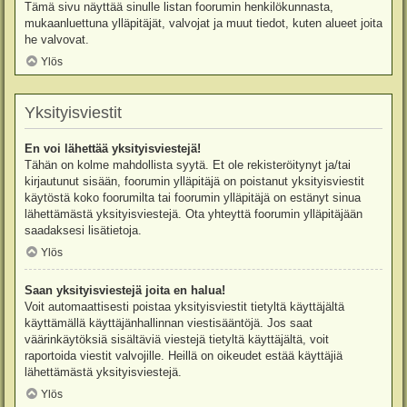
Tämä sivu näyttää sinulle listan foorumin henkilökunnasta,
mukaanluettuna ylläpitäjät, valvojat ja muut tiedot, kuten alueet joita
he valvovat.
Ylös
Yksityisviestit
En voi lähettää yksityisviestejä!
Tähän on kolme mahdollista syytä. Et ole rekisteröitynyt ja/tai
kirjautunut sisään, foorumin ylläpitäjä on poistanut yksityisviestit
käytöstä koko foorumilta tai foorumin ylläpitäjä on estänyt sinua
lähettämästä yksityisviestejä. Ota yhteyttä foorumin ylläpitäjään
saadaksesi lisätietoja.
Ylös
Saan yksityisviestejä joita en halua!
Voit automaattisesti poistaa yksityisviestit tietyltä käyttäjältä
käyttämällä käyttäjänhallinnan viestisääntöjä. Jos saat
väärinkäytöksiä sisältäviä viestejä tietyltä käyttäjältä, voit
raportoida viestit valvojille. Heillä on oikeudet estää käyttäjiä
lähettämästä yksityisviestejä.
Ylös