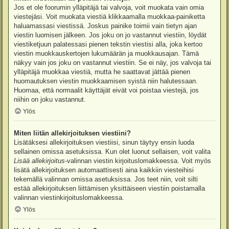
Jos et ole foorumin ylläpitäjä tai valvoja, voit muokata vain omia
viestejäsi. Voit muokata viestiä klikkaamalla muokkaa-painiketta
haluamassasi viestissä. Joskus painike toimii vain tietyn ajan
viestin luomisen jälkeen. Jos joku on jo vastannut viestiin, löydät
viestiketjuun palatessasi pienen tekstin viestisi alla, joka kertoo
viestin muokkauskertojen lukumäärän ja muokkausajan. Tämä
näkyy vain jos joku on vastannut viestiin. Se ei näy, jos valvoja tai
ylläpitäjä muokkaa viestiä, mutta he saattavat jättää pienen
huomautuksen viestin muokkaamisen syistä niin halutessaan.
Huomaa, että normaalit käyttäjät eivät voi poistaa viestejä, jos
niihin on joku vastannut.
Ylös
Miten liitän allekirjoituksen viestiini?
Lisätäksesi allekirjoituksen viestiisi, sinun täytyy ensin luoda
sellainen omissa asetuksissa. Kun olet luonut sellaisen, voit valita
Lisää allekirjoitus
-valinnan viestin kirjoituslomakkeessa. Voit myös
lisätä allekirjoituksen automaattisesti aina kaikkiin viesteihisi
tekemällä valinnan omissa asetuksissa. Jos teet niin, voit silti
estää allekirjoituksen liittämisen yksittäiseen viestiin poistamalla
valinnan viestinkirjoituslomakkeessa.
Ylös