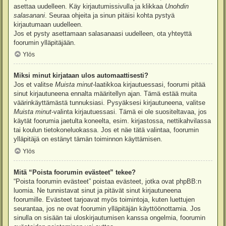
asettaa uudelleen. Käy kirjautumissivulla ja klikkaa
Unohdin
salasanani
. Seuraa ohjeita ja sinun pitäisi kohta pystyä
kirjautumaan uudelleen.
Jos et pysty asettamaan salasanaasi uudelleen, ota yhteyttä
foorumin ylläpitäjään.
Ylös
Miksi minut kirjataan ulos automaattisesti?
Jos et valitse
Muista minut
-laatikkoa kirjautuessasi, foorumi pitää
sinut kirjautuneena ennalta määritellyn ajan. Tämä estää muita
väärinkäyttämästä tunnuksiasi. Pysyäksesi kirjautuneena, valitse
Muista minut
-valinta kirjautuessasi. Tämä ei ole suositeltavaa, jos
käytät foorumia jaetulta koneelta, esim. kirjastossa, nettikahvilassa
tai koulun tietokoneluokassa. Jos et näe tätä valintaa, foorumin
ylläpitäjä on estänyt tämän toiminnon käyttämisen.
Ylös
Mitä “Poista foorumin evästeet” tekee?
“Poista foorumin evästeet” poistaa evästeet, jotka ovat phpBB:n
luomia. Ne tunnistavat sinut ja pitävät sinut kirjautuneena
foorumille. Evästeet tarjoavat myös toimintoja, kuten luettujen
seurantaa, jos ne ovat foorumin ylläpitäjän käyttöönottamia. Jos
sinulla on sisään tai uloskirjautumisen kanssa ongelmia, foorumin