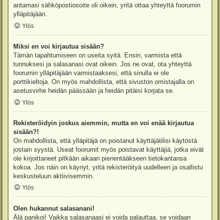
antamasi sähköpostiosoite oli oikein, yritä ottaa yhteyttä foorumin
ylläpitäjään.
Ylös
Miksi en voi kirjautua sisään?
Tämän tapahtumiseen on useita syitä. Ensin, varmista että
tunnuksesi ja salasanasi ovat oikein. Jos ne ovat, ota yhteyttä
foorumin ylläpitäjään varmistaaksesi, että sinulla ei ole
porttikieltoja. On myös mahdollista, että sivuston omistajalla on
asetusvirhe heidän päässään ja heidän pitäisi korjata se.
Ylös
Rekisteröidyin joskus aiemmin, mutta en voi enää kirjautua
sisään?!
On mahdollista, että ylläpitäjä on poistanut käyttäjätilisi käytöstä
jostain syystä. Useat foorumit myös poistavat käyttäjiä, jotka eivät
ole kirjoittaneet pitkään aikaan pienentääkseen tietokantansa
kokoa. Jos näin on käynyt, yritä rekisteröityä uudelleen ja osallistu
keskusteluun aktiivisemmin.
Ylös
Olen hukannut salasanani!
Älä panikoi! Vaikka salasanaasi ei voida palauttaa, se voidaan