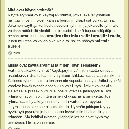
Mitä ovat käyttäjäryhmät?
Käyttäjäryhmät ovat käyttäjien ryhmiä, jotka jakavat yhteisön
hallittaviin osiin, joiden kanssa foorumin ylläpitäjät voivat toimia.
Jokainen käyttäjä voi kuulua useisiin ryhmiin ja jokaiselle ryhmälle
voidaan määritellä yksilölliset oikeudet. Tämä tarjoaa ylläpitäjille
helpon tavan muuttaa käyttäjien oikeuksia useille käyttäjille kerralla,
kuten muuttaa valvojien oikeuksia tai hallita pääsyä suljetulle
alueelle.
Ylös
Missä ovat käyttäjäryhmät ja miten liityn sellaiseen?
Voit nähdä kaikki ryhmät “Käyttäjäryhmät”-linkin kautta omissa
asetuksissa. Jos haluat liittyä yhteen, klikkaa vastaavaa painiketta.
Kaikissa ryhmissä ei kuitenkaan ole vapaata pääsyä. Jotkut ryhmät
vaativat hyväksynnän ennen kuin voit liittyä. Jotkut voivat olla
suljettuja ja joissakin voi olla jopa piilotettuja jäsenyyksiä. Jos
ryhmä on avoin, voit liittyä siihen klikkaamalla painiketta. Jos
ryhmä vaatii hyväksynnän liittymistä varten, voit pyytää
liittymislupaa klikkaamalla painiketta. Ryhmän johtajan täytyy
hyväksyä pyyntösi ja hän saattaa kysyä miksi haluat liittyä
ryhmään. Älä häiriköi ryhmän ylläpitäjiä jos he eivät hyväksy
pyyntöäsi. Heillä on syynsä.