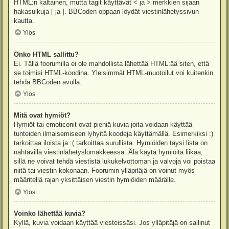
HTML:n kaltainen, mutta tagit käyttävät < ja > merkkien sijaan
hakasulkuja [ ja ]. BBCoden oppaan löydät viestinlähetyssivun
kautta.
Ylös
Onko HTML sallittu?
Ei. Tällä foorumilla ei ole mahdollista lähettää HTML:ää siten, että
se toimisi HTML-koodina. Yleisimmät HTML-muotoilut voi kuitenkin
tehdä BBCoden avulla.
Ylös
Mitä ovat hymiöt?
Hymiöt tai emoticonit ovat pieniä kuvia joita voidaan käyttää
tunteiden ilmaisemiseen lyhyitä koodeja käyttämällä. Esimerkiksi :)
tarkoittaa iloista ja :( tarkoittaa surullista. Hymiöiden täysi lista on
nähtävillä viestinlähetyslomakkeessa. Älä käytä hymiöitä liikaa,
sillä ne voivat tehdä viestistä lukukelvottoman ja valvoja voi poistaa
niitä tai viestin kokonaan. Foorumin ylläpitäjä on voinut myös
määritellä rajan yksittäisen viestin hymiöiden määrälle.
Ylös
Voinko lähettää kuvia?
Kyllä, kuvia voidaan käyttää viesteissäsi. Jos ylläpitäjä on sallinut