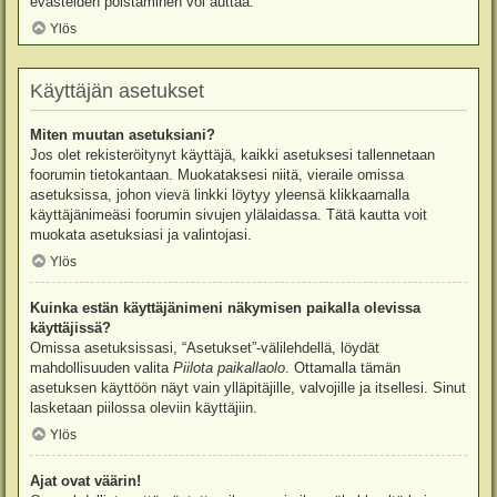
evästeiden poistaminen voi auttaa.
Ylös
Käyttäjän asetukset
Miten muutan asetuksiani?
Jos olet rekisteröitynyt käyttäjä, kaikki asetuksesi tallennetaan
foorumin tietokantaan. Muokataksesi niitä, vieraile omissa
asetuksissa, johon vievä linkki löytyy yleensä klikkaamalla
käyttäjänimeäsi foorumin sivujen ylälaidassa. Tätä kautta voit
muokata asetuksiasi ja valintojasi.
Ylös
Kuinka estän käyttäjänimeni näkymisen paikalla olevissa
käyttäjissä?
Omissa asetuksissasi, “Asetukset”-välilehdellä, löydät
mahdollisuuden valita
Piilota paikallaolo
. Ottamalla tämän
asetuksen käyttöön näyt vain ylläpitäjille, valvojille ja itsellesi. Sinut
lasketaan piilossa oleviin käyttäjiin.
Ylös
Ajat ovat väärin!