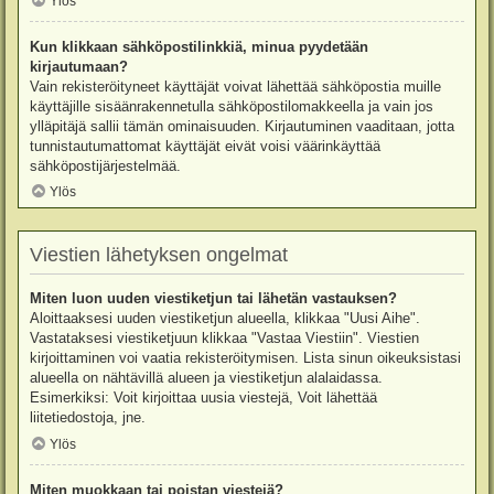
Ylös
Kun klikkaan sähköpostilinkkiä, minua pyydetään
kirjautumaan?
Vain rekisteröityneet käyttäjät voivat lähettää sähköpostia muille
käyttäjille sisäänrakennetulla sähköpostilomakkeella ja vain jos
ylläpitäjä sallii tämän ominaisuuden. Kirjautuminen vaaditaan, jotta
tunnistautumattomat käyttäjät eivät voisi väärinkäyttää
sähköpostijärjestelmää.
Ylös
Viestien lähetyksen ongelmat
Miten luon uuden viestiketjun tai lähetän vastauksen?
Aloittaaksesi uuden viestiketjun alueella, klikkaa "Uusi Aihe".
Vastataksesi viestiketjuun klikkaa "Vastaa Viestiin". Viestien
kirjoittaminen voi vaatia rekisteröitymisen. Lista sinun oikeuksistasi
alueella on nähtävillä alueen ja viestiketjun alalaidassa.
Esimerkiksi: Voit kirjoittaa uusia viestejä, Voit lähettää
liitetiedostoja, jne.
Ylös
Miten muokkaan tai poistan viestejä?