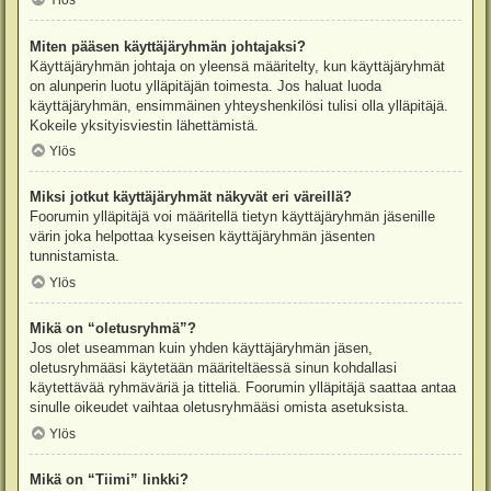
Ylös
Miten pääsen käyttäjäryhmän johtajaksi?
Käyttäjäryhmän johtaja on yleensä määritelty, kun käyttäjäryhmät
on alunperin luotu ylläpitäjän toimesta. Jos haluat luoda
käyttäjäryhmän, ensimmäinen yhteyshenkilösi tulisi olla ylläpitäjä.
Kokeile yksityisviestin lähettämistä.
Ylös
Miksi jotkut käyttäjäryhmät näkyvät eri väreillä?
Foorumin ylläpitäjä voi määritellä tietyn käyttäjäryhmän jäsenille
värin joka helpottaa kyseisen käyttäjäryhmän jäsenten
tunnistamista.
Ylös
Mikä on “oletusryhmä”?
Jos olet useamman kuin yhden käyttäjäryhmän jäsen,
oletusryhmääsi käytetään määriteltäessä sinun kohdallasi
käytettävää ryhmäväriä ja titteliä. Foorumin ylläpitäjä saattaa antaa
sinulle oikeudet vaihtaa oletusryhmääsi omista asetuksista.
Ylös
Mikä on “Tiimi” linkki?