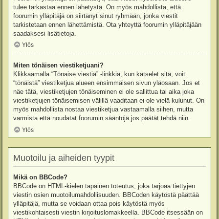
tulee tarkastaa ennen lähetystä. On myös mahdollista, että
foorumin ylläpitäjä on siirtänyt sinut ryhmään, jonka viestit
tarkistetaan ennen lähettämistä. Ota yhteyttä foorumin ylläpitäjään
saadaksesi lisätietoja.
Ylös
Miten tönäisen viestiketjuani?
Klikkaamalla “Tönaise viestiä” -linkkiä, kun katselet sitä, voit
“tönäistä” viestiketjua alueen ensimmäisen sivun yläosaan. Jos et
näe tätä, viestiketjujen tönäiseminen ei ole sallittua tai aika joka
viestiketjujen tönäisemisen välillä vaaditaan ei ole vielä kulunut. On
myös mahdollista nostaa viestiketjua vastaamalla siihen, mutta
varmista että noudatat foorumin sääntöjä jos päätät tehdä niin.
Ylös
Muotoilu ja aiheiden tyypit
Mikä on BBCode?
BBCode on HTML-kielen tapainen toteutus, joka tarjoaa tiettyjen
viestin osien muotoilumahdollisuuden. BBCoden käytöstä päättää
ylläpitäjä, mutta se voidaan ottaa pois käytöstä myös
viestikohtaisesti viestin kirjoituslomakkeella. BBCode itsessään on