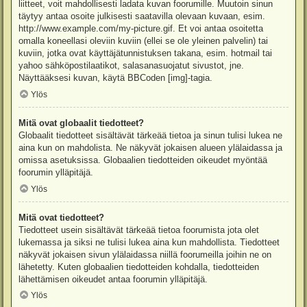
liitteet, voit mahdollisesti ladata kuvan foorumille. Muutoin sinun
täytyy antaa osoite julkisesti saatavilla olevaan kuvaan, esim.
http://www.example.com/my-picture.gif. Et voi antaa osoitetta
omalla koneellasi oleviin kuviin (ellei se ole yleinen palvelin) tai
kuviin, jotka ovat käyttäjätunnistuksen takana, esim. hotmail tai
yahoo sähköpostilaatikot, salasanasuojatut sivustot, jne.
Näyttääksesi kuvan, käytä BBCoden [img]-tagia.
Ylös
Mitä ovat globaalit tiedotteet?
Globaalit tiedotteet sisältävät tärkeää tietoa ja sinun tulisi lukea ne
aina kun on mahdolista. Ne näkyvät jokaisen alueen ylälaidassa ja
omissa asetuksissa. Globaalien tiedotteiden oikeudet myöntää
foorumin ylläpitäjä.
Ylös
Mitä ovat tiedotteet?
Tiedotteet usein sisältävät tärkeää tietoa foorumista jota olet
lukemassa ja siksi ne tulisi lukea aina kun mahdollista. Tiedotteet
näkyvät jokaisen sivun ylälaidassa niillä foorumeilla joihin ne on
lähetetty. Kuten globaalien tiedotteiden kohdalla, tiedotteiden
lähettämisen oikeudet antaa foorumin ylläpitäjä.
Ylös