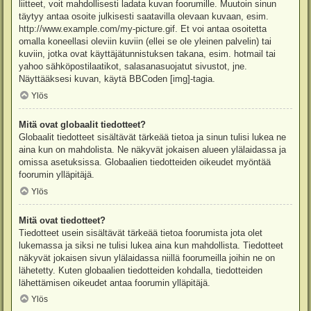
liitteet, voit mahdollisesti ladata kuvan foorumille. Muutoin sinun
täytyy antaa osoite julkisesti saatavilla olevaan kuvaan, esim.
http://www.example.com/my-picture.gif. Et voi antaa osoitetta
omalla koneellasi oleviin kuviin (ellei se ole yleinen palvelin) tai
kuviin, jotka ovat käyttäjätunnistuksen takana, esim. hotmail tai
yahoo sähköpostilaatikot, salasanasuojatut sivustot, jne.
Näyttääksesi kuvan, käytä BBCoden [img]-tagia.
Ylös
Mitä ovat globaalit tiedotteet?
Globaalit tiedotteet sisältävät tärkeää tietoa ja sinun tulisi lukea ne
aina kun on mahdolista. Ne näkyvät jokaisen alueen ylälaidassa ja
omissa asetuksissa. Globaalien tiedotteiden oikeudet myöntää
foorumin ylläpitäjä.
Ylös
Mitä ovat tiedotteet?
Tiedotteet usein sisältävät tärkeää tietoa foorumista jota olet
lukemassa ja siksi ne tulisi lukea aina kun mahdollista. Tiedotteet
näkyvät jokaisen sivun ylälaidassa niillä foorumeilla joihin ne on
lähetetty. Kuten globaalien tiedotteiden kohdalla, tiedotteiden
lähettämisen oikeudet antaa foorumin ylläpitäjä.
Ylös