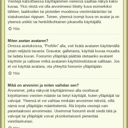
Viestejä katsottaessa käyttäjänimen vieressä saattaa näkyä kaksi
kuvaa. Yksi niistä voi olla arvonimeesi liitetty kuva esimerkiksi
tähtien, laatikoiden tai pisteiden muodossa viestimäärästäsi tai
statuksestasi riippuen. Toinen, yleensä isompi kuva on avatar ja on
yleensä uniikki tai henkilökohtainen jokaisella käyttäjällä.
Ylös
Miten asetan avataren?
Omissa asetuksissa, “Profiilin” alla, voit lisätä avataren käyttämällä
jotain neljästä tavasta: Gravatar, galleriasta, käyttää kuvaa muualta
tai ladata kuvan. Foorumin ylläpitäjä päättää otetaanko avataret
käyttöön ja valitsee mitkä avatarien käyttöönottotavat sallitaan. Jos
et voi käyttää avataria, ota yhteyttä foorumin ylläpitäjään.
Ylös
Mikä on arvonimi ja miten vaihdan sen?
Arvonimet, jotka näkyvät käyttäjänimesi alla osoittavat
kirjoittamiesi viestien määrän tai tietyt käyttäjät, kuten ylläpitäjät tai
valvojat. Yleensä et voi vaihtaa minkään arvonimen tekstiä, sillä
nämä ovat ylläpitäjän määrittelemiä. Älä kirjoita viestejä vain
parantaaksesi arvonimeäsi. Useimmat foorumit eivät siedä tätä ja
valvojat tai ylläpitäjät voivat yksinkertaisesti pienentää
viestilaskuriasi.