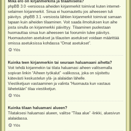
Mikä ero on kirjanmerkillä ja tilaamisella?
phpBB 3.0 -versiossa aiheiden kirjanmerkit toimivat kuten internet-
selaimen kirjanmerkit. Sinua ei huomautettu jos aiheeseen tuli
päivitys. phpBB 3.1 -versiosta lähtien kirjanmerkit toimivat samaan
tapaan kuin aiheiden tilaaminen. Voit saada ilmoituksen kun aihe
josta sinulla on kirjanmerkki päivittyy. Tilaaminen puolestaan
huomauttaa sinua kun aiheeseen tai foorumiin tulee päivitys.
Huomautusten asetukset ja tilausten asetukset voidaan määrittää
omissa asetuksissa kohdassa “Omat asetukset”.
Ylös
Kuinka teen kirjanmerkin tai seuraan haluamaani aihetta?
Voit tehdä kirjanmekin tai tilata haluamasi aiheen valitsemalla
sopivan linkin “Aiheen työkalut” -valikossa, joka on sijoitettu
kätevästi keskustelun ylä- ja alalaidan lähelle.
Viestiketjuun vastaaminen ja valinta “Huomauta kun vastaus
lähetetään” tilaa viestiketjun.
Ylös
Kuinka tilaan haluamani alueen?
Tilataksesi haluamasi alueen, valitse “Tilaa alue” -linkki, aluesivun
alalaidassa.
Ylös