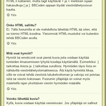
HTML:n kaltainen, mutta tagit käyttävät < ja > merkkien sijaan
hakasulkuja [ ja ]. BBCoden oppaan löydät viestinlähetyssivun
kautta.
Ylös
Onko HTML sallittu?
Ei. Tällä foorumilla ei ole mahdollista lähettää HTML:ää siten, että
se toimisi HTML-koodina. Yleisimmät HTML-muotoilut voi kuitenkin
tehdä BBCoden avulla.
Ylös
Mitä ovat hymiöt?
Hymiöt tai emoticonit ovat pieniä kuvia joita voidaan käyttää
tunteiden ilmaisemiseen lyhyitä koodeja käyttämällä. Esimerkiksi :)
tarkoittaa iloista ja :( tarkoittaa surullista. Hymiöiden täysi lista on
nähtävillä viestinlähetyslomakkeessa. Älä käytä hymiöitä liikaa,
sillä ne voivat tehdä viestistä lukukelvottoman ja valvoja voi poistaa
niitä tai viestin kokonaan. Foorumin ylläpitäjä on voinut myös
määritellä rajan yksittäisen viestin hymiöiden määrälle.
Ylös
Voinko lähettää kuvia?
Kyllä, kuvia voidaan käyttää viesteissäsi. Jos ylläpitäjä on sallinut