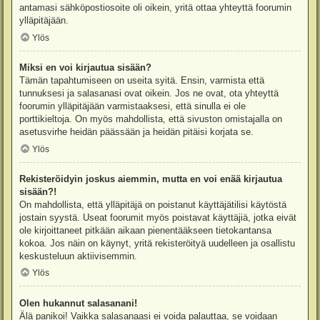
antamasi sähköpostiosoite oli oikein, yritä ottaa yhteyttä foorumin
ylläpitäjään.
Ylös
Miksi en voi kirjautua sisään?
Tämän tapahtumiseen on useita syitä. Ensin, varmista että
tunnuksesi ja salasanasi ovat oikein. Jos ne ovat, ota yhteyttä
foorumin ylläpitäjään varmistaaksesi, että sinulla ei ole
porttikieltoja. On myös mahdollista, että sivuston omistajalla on
asetusvirhe heidän päässään ja heidän pitäisi korjata se.
Ylös
Rekisteröidyin joskus aiemmin, mutta en voi enää kirjautua
sisään?!
On mahdollista, että ylläpitäjä on poistanut käyttäjätilisi käytöstä
jostain syystä. Useat foorumit myös poistavat käyttäjiä, jotka eivät
ole kirjoittaneet pitkään aikaan pienentääkseen tietokantansa
kokoa. Jos näin on käynyt, yritä rekisteröityä uudelleen ja osallistu
keskusteluun aktiivisemmin.
Ylös
Olen hukannut salasanani!
Älä panikoi! Vaikka salasanaasi ei voida palauttaa, se voidaan