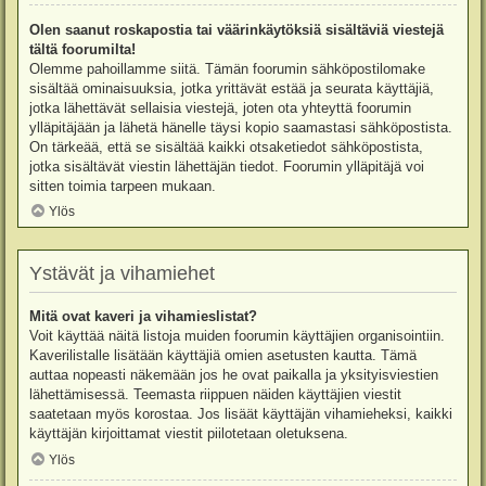
Olen saanut roskapostia tai väärinkäytöksiä sisältäviä viestejä
tältä foorumilta!
Olemme pahoillamme siitä. Tämän foorumin sähköpostilomake
sisältää ominaisuuksia, jotka yrittävät estää ja seurata käyttäjiä,
jotka lähettävät sellaisia viestejä, joten ota yhteyttä foorumin
ylläpitäjään ja lähetä hänelle täysi kopio saamastasi sähköpostista.
On tärkeää, että se sisältää kaikki otsaketiedot sähköpostista,
jotka sisältävät viestin lähettäjän tiedot. Foorumin ylläpitäjä voi
sitten toimia tarpeen mukaan.
Ylös
Ystävät ja vihamiehet
Mitä ovat kaveri ja vihamieslistat?
Voit käyttää näitä listoja muiden foorumin käyttäjien organisointiin.
Kaverilistalle lisätään käyttäjiä omien asetusten kautta. Tämä
auttaa nopeasti näkemään jos he ovat paikalla ja yksityisviestien
lähettämisessä. Teemasta riippuen näiden käyttäjien viestit
saatetaan myös korostaa. Jos lisäät käyttäjän vihamieheksi, kaikki
käyttäjän kirjoittamat viestit piilotetaan oletuksena.
Ylös