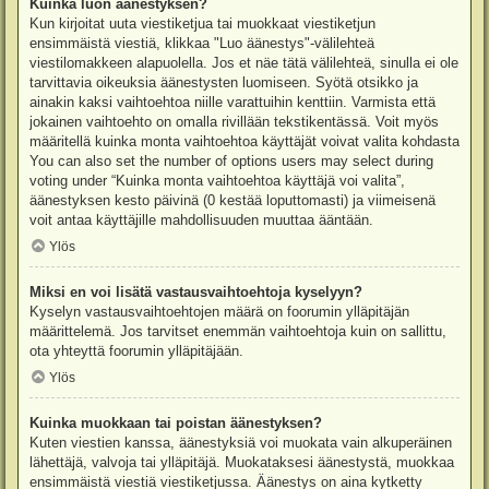
Kuinka luon äänestyksen?
Kun kirjoitat uuta viestiketjua tai muokkaat viestiketjun
ensimmäistä viestiä, klikkaa "Luo äänestys"-välilehteä
viestilomakkeen alapuolella. Jos et näe tätä välilehteä, sinulla ei ole
tarvittavia oikeuksia äänestysten luomiseen. Syötä otsikko ja
ainakin kaksi vaihtoehtoa niille varattuihin kenttiin. Varmista että
jokainen vaihtoehto on omalla rivillään tekstikentässä. Voit myös
määritellä kuinka monta vaihtoehtoa käyttäjät voivat valita kohdasta
You can also set the number of options users may select during
voting under “Kuinka monta vaihtoehtoa käyttäjä voi valita”,
äänestyksen kesto päivinä (0 kestää loputtomasti) ja viimeisenä
voit antaa käyttäjille mahdollisuuden muuttaa ääntään.
Ylös
Miksi en voi lisätä vastausvaihtoehtoja kyselyyn?
Kyselyn vastausvaihtoehtojen määrä on foorumin ylläpitäjän
määrittelemä. Jos tarvitset enemmän vaihtoehtoja kuin on sallittu,
ota yhteyttä foorumin ylläpitäjään.
Ylös
Kuinka muokkaan tai poistan äänestyksen?
Kuten viestien kanssa, äänestyksiä voi muokata vain alkuperäinen
lähettäjä, valvoja tai ylläpitäjä. Muokataksesi äänestystä, muokkaa
ensimmäistä viestiä viestiketjussa. Äänestys on aina kytketty