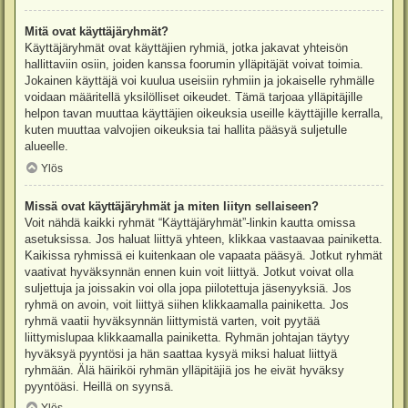
Mitä ovat käyttäjäryhmät?
Käyttäjäryhmät ovat käyttäjien ryhmiä, jotka jakavat yhteisön
hallittaviin osiin, joiden kanssa foorumin ylläpitäjät voivat toimia.
Jokainen käyttäjä voi kuulua useisiin ryhmiin ja jokaiselle ryhmälle
voidaan määritellä yksilölliset oikeudet. Tämä tarjoaa ylläpitäjille
helpon tavan muuttaa käyttäjien oikeuksia useille käyttäjille kerralla,
kuten muuttaa valvojien oikeuksia tai hallita pääsyä suljetulle
alueelle.
Ylös
Missä ovat käyttäjäryhmät ja miten liityn sellaiseen?
Voit nähdä kaikki ryhmät “Käyttäjäryhmät”-linkin kautta omissa
asetuksissa. Jos haluat liittyä yhteen, klikkaa vastaavaa painiketta.
Kaikissa ryhmissä ei kuitenkaan ole vapaata pääsyä. Jotkut ryhmät
vaativat hyväksynnän ennen kuin voit liittyä. Jotkut voivat olla
suljettuja ja joissakin voi olla jopa piilotettuja jäsenyyksiä. Jos
ryhmä on avoin, voit liittyä siihen klikkaamalla painiketta. Jos
ryhmä vaatii hyväksynnän liittymistä varten, voit pyytää
liittymislupaa klikkaamalla painiketta. Ryhmän johtajan täytyy
hyväksyä pyyntösi ja hän saattaa kysyä miksi haluat liittyä
ryhmään. Älä häiriköi ryhmän ylläpitäjiä jos he eivät hyväksy
pyyntöäsi. Heillä on syynsä.