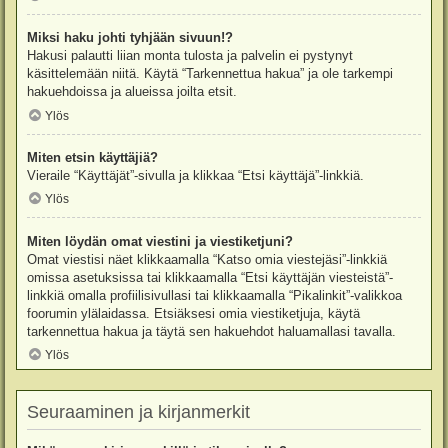
Miksi haku johti tyhjään sivuun!?
Hakusi palautti liian monta tulosta ja palvelin ei pystynyt
käsittelemään niitä. Käytä “Tarkennettua hakua” ja ole tarkempi
hakuehdoissa ja alueissa joilta etsit.
Ylös
Miten etsin käyttäjiä?
Vieraile “Käyttäjät”-sivulla ja klikkaa “Etsi käyttäjä”-linkkiä.
Ylös
Miten löydän omat viestini ja viestiketjuni?
Omat viestisi näet klikkaamalla “Katso omia viestejäsi”-linkkiä
omissa asetuksissa tai klikkaamalla “Etsi käyttäjän viesteistä”-
linkkiä omalla profiilisivullasi tai klikkaamalla “Pikalinkit”-valikkoa
foorumin ylälaidassa. Etsiäksesi omia viestiketjuja, käytä
tarkennettua hakua ja täytä sen hakuehdot haluamallasi tavalla.
Ylös
Seuraaminen ja kirjanmerkit