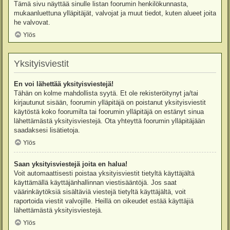
Tämä sivu näyttää sinulle listan foorumin henkilökunnasta,
mukaanluettuna ylläpitäjät, valvojat ja muut tiedot, kuten alueet joita
he valvovat.
Ylös
Yksityisviestit
En voi lähettää yksityisviestejä!
Tähän on kolme mahdollista syytä. Et ole rekisteröitynyt ja/tai
kirjautunut sisään, foorumin ylläpitäjä on poistanut yksityisviestit
käytöstä koko foorumilta tai foorumin ylläpitäjä on estänyt sinua
lähettämästä yksityisviestejä. Ota yhteyttä foorumin ylläpitäjään
saadaksesi lisätietoja.
Ylös
Saan yksityisviestejä joita en halua!
Voit automaattisesti poistaa yksityisviestit tietyltä käyttäjältä
käyttämällä käyttäjänhallinnan viestisääntöjä. Jos saat
väärinkäytöksiä sisältäviä viestejä tietyltä käyttäjältä, voit
raportoida viestit valvojille. Heillä on oikeudet estää käyttäjiä
lähettämästä yksityisviestejä.
Ylös