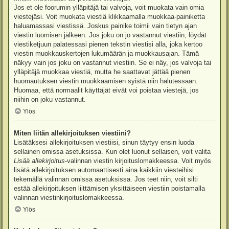
Jos et ole foorumin ylläpitäjä tai valvoja, voit muokata vain omia
viestejäsi. Voit muokata viestiä klikkaamalla muokkaa-painiketta
haluamassasi viestissä. Joskus painike toimii vain tietyn ajan
viestin luomisen jälkeen. Jos joku on jo vastannut viestiin, löydät
viestiketjuun palatessasi pienen tekstin viestisi alla, joka kertoo
viestin muokkauskertojen lukumäärän ja muokkausajan. Tämä
näkyy vain jos joku on vastannut viestiin. Se ei näy, jos valvoja tai
ylläpitäjä muokkaa viestiä, mutta he saattavat jättää pienen
huomautuksen viestin muokkaamisen syistä niin halutessaan.
Huomaa, että normaalit käyttäjät eivät voi poistaa viestejä, jos
niihin on joku vastannut.
Ylös
Miten liitän allekirjoituksen viestiini?
Lisätäksesi allekirjoituksen viestiisi, sinun täytyy ensin luoda
sellainen omissa asetuksissa. Kun olet luonut sellaisen, voit valita
Lisää allekirjoitus
-valinnan viestin kirjoituslomakkeessa. Voit myös
lisätä allekirjoituksen automaattisesti aina kaikkiin viesteihisi
tekemällä valinnan omissa asetuksissa. Jos teet niin, voit silti
estää allekirjoituksen liittämisen yksittäiseen viestiin poistamalla
valinnan viestinkirjoituslomakkeessa.
Ylös