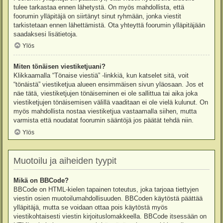
tulee tarkastaa ennen lähetystä. On myös mahdollista, että
foorumin ylläpitäjä on siirtänyt sinut ryhmään, jonka viestit
tarkistetaan ennen lähettämistä. Ota yhteyttä foorumin ylläpitäjään
saadaksesi lisätietoja.
Ylös
Miten tönäisen viestiketjuani?
Klikkaamalla “Tönaise viestiä” -linkkiä, kun katselet sitä, voit
“tönäistä” viestiketjua alueen ensimmäisen sivun yläosaan. Jos et
näe tätä, viestiketjujen tönäiseminen ei ole sallittua tai aika joka
viestiketjujen tönäisemisen välillä vaaditaan ei ole vielä kulunut. On
myös mahdollista nostaa viestiketjua vastaamalla siihen, mutta
varmista että noudatat foorumin sääntöjä jos päätät tehdä niin.
Ylös
Muotoilu ja aiheiden tyypit
Mikä on BBCode?
BBCode on HTML-kielen tapainen toteutus, joka tarjoaa tiettyjen
viestin osien muotoilumahdollisuuden. BBCoden käytöstä päättää
ylläpitäjä, mutta se voidaan ottaa pois käytöstä myös
viestikohtaisesti viestin kirjoituslomakkeella. BBCode itsessään on