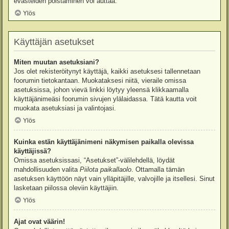
evästeiden poistaminen voi auttaa.
Ylös
Käyttäjän asetukset
Miten muutan asetuksiani?
Jos olet rekisteröitynyt käyttäjä, kaikki asetuksesi tallennetaan
foorumin tietokantaan. Muokataksesi niitä, vieraile omissa
asetuksissa, johon vievä linkki löytyy yleensä klikkaamalla
käyttäjänimeäsi foorumin sivujen ylälaidassa. Tätä kautta voit
muokata asetuksiasi ja valintojasi.
Ylös
Kuinka estän käyttäjänimeni näkymisen paikalla olevissa
käyttäjissä?
Omissa asetuksissasi, “Asetukset”-välilehdellä, löydät
mahdollisuuden valita
Piilota paikallaolo
. Ottamalla tämän
asetuksen käyttöön näyt vain ylläpitäjille, valvojille ja itsellesi. Sinut
lasketaan piilossa oleviin käyttäjiin.
Ylös
Ajat ovat väärin!