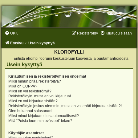
UKK
Rekisteröidy
Kirjaudu sisään
Etusivu
Usein kysyttyä
KLOROFYLLI
Entistä ehompi foorumi keskusteluun kasveista ja puutarhanhoidosta
Usein kysyttyä
Kirjautumisen ja rekisteröitymisen ongelmat
Miksi minun pitää rekisteröityä?
Mikä on COPPA?
Miksi en voi rekisteröityä?
Rekisteröidyin, mutta en voi kirjautua!
Miksi en voi kirjautua sisään?
Rekisteröidyin joskus aiemmin, mutta en voi enää kirjautua sisään?!
Olen hukannut salasanani!
Miksi minut kirjataan ulos automaattisesti?
Mitä “Poista foorumin evästeet” tekee?
Käyttäjän asetukset