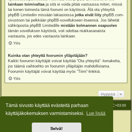
lainkaan toimivaltaa
ja sitä ei voida pitää vastuussa miten, missä
tai kenen toimesta tämä foorumi on käytössä. Älä ota yhteyttä
phpBB Limitediin missään lakiasioissa
jotka eivät liity
phpBB.com-
sivustoon tai pelkkään phpBB-sovellukseen itseensä. Jos lähetät
sähköpostia phpBB Limitedille
mistään kolmannen osapuolen
tämän sovelluksen käytöstä, voit odottaa niukkasanaista
vastausta, jos edes vastausta lainkaan.
Ylös
Kuinka otan yhteyttä foorumin ylläpitäjään?
Kaikki foorumin käyttäjät voivat käyttää “Ota yhteyttä” -lomaketta,
jos täämä vaihtoehto on foorumin ylläpitäjän mahdollistama.
Foorumin käyttäjät voivat käyttää myös “Tiimi”-linkkiä.
Ylös
Hyppää
Tämä sivusto käyttää evästeitä parhaan
Etusivu
Viesti Ylläpidolle
Kaikki ajat ovat
UTC+03:00
käyttäjäkokemuksen varmistamiseksi.
Lue lisää
Keskustelufoorumin ohjelmisto
phpBB
® Forum Software © phpBB Limited
Käännös: phpBB Suomi (lurttinen, harritapio, Pettis)
Style: Green-Style-Slim by Joyce&Luna
phpBB-Style-Design
Selvä!
Yksityisyys
|
Ehdot