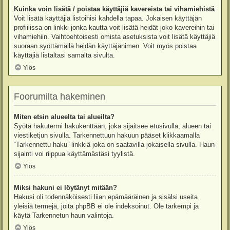
Kuinka voin lisätä / poistaa käyttäjiä kavereista tai vihamiehistä
Voit lisätä käyttäjiä listoihisi kahdella tapaa. Jokaisen käyttäjän
profiilissa on linkki jonka kautta voit lisätä heidät joko kavereihin tai
vihamiehiin. Vaihtoehtoisesti omista asetuksista voit lisätä käyttäjiä
suoraan syöttämällä heidän käyttäjänimen. Voit myös poistaa
käyttäjiä listaltasi samalta sivulta.
Ylös
Foorumilta hakeminen
Miten etsin alueelta tai alueilta?
Syötä hakutermi hakukenttään, joka sijaitsee etusivulla, alueen tai
viestiketjun sivulla. Tarkennettuun hakuun pääset klikkaamalla
“Tarkennettu haku”-linkkiä joka on saatavilla jokaisella sivulla. Haun
sijainti voi riippua käyttämästäsi tyylistä.
Ylös
Miksi hakuni ei löytänyt mitään?
Hakusi oli todennäköisesti liian epämääräinen ja sisälsi useita
yleisiä termejä, joita phpBB ei ole indeksoinut. Ole tarkempi ja
käytä Tarkennetun haun valintoja.
Ylös