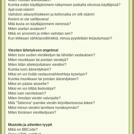
Miten muutan asetuksiani?
Kuinka estän käyttäjänimeni näkymisen paikalla olevissa käyttäjissä?
Ajat ovat väärin!
Vaihdoin aikavyöhykkeen ja kellonaika on silti väärin!
Kieleni ei ole valittavana!
Mitä kuvia on käyttäjänimeni vieressä?
Miten asetan avataren?
Mikä on arvonimi ja miten vaihdan sen?
Kun klikkaan sähköpostilinkkiä, minua pyydetään kirjautumaan?
Viestien lähetyksen ongelmat
Miten luon uuden viestiketjun tai lähetän vastauksen?
Miten muokkaan tai poistan viestejä?
Miten liitän allekirjoituksen viestiini?
Kuinka luon äänestyksen?
Miksi en voi lisätä vastausvaihtoehtoja kyselyyn?
Kuinka muokkaan tai poistan äänestyksen?
Miksi en pääse alueelle?
Miksi en voi liittää tiedostoja?
Miksi sain varoituksen?
Miten ilmoitan viestin valvojalle?
Mitä “Tallenna”-painike viestin kirjoittamisessa tekee?
Miksi minun viestini tarvitsee hyväksynnän?
Miten tönäisen viestiketjuani?
Muotoilu ja aiheiden tyypit
Mikä on BBCode?