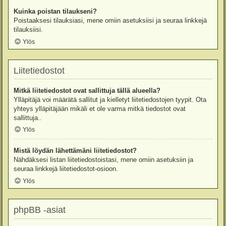
Kuinka poistan tilaukseni?
Poistaaksesi tilauksiasi, mene omiin asetuksiisi ja seuraa linkkejä
tilauksiisi.
Ylös
Liitetiedostot
Mitkä liitetiedostot ovat sallittuja tällä alueella?
Ylläpitäjä voi määrätä sallitut ja kielletyt liitetiedostojen tyypit. Ota
yhteys ylläpitäjään mikäli et ole varma mitkä tiedostot ovat
sallittuja..
Ylös
Mistä löydän lähettämäni liitetiedostot?
Nähdäksesi listan liitetiedostoistasi, mene omiin asetuksiin ja
seuraa linkkejä liitetiedostot-osioon.
Ylös
phpBB -asiat