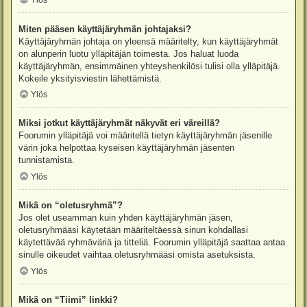
Ylös
Miten pääsen käyttäjäryhmän johtajaksi?
Käyttäjäryhmän johtaja on yleensä määritelty, kun käyttäjäryhmät
on alunperin luotu ylläpitäjän toimesta. Jos haluat luoda
käyttäjäryhmän, ensimmäinen yhteyshenkilösi tulisi olla ylläpitäjä.
Kokeile yksityisviestin lähettämistä.
Ylös
Miksi jotkut käyttäjäryhmät näkyvät eri väreillä?
Foorumin ylläpitäjä voi määritellä tietyn käyttäjäryhmän jäsenille
värin joka helpottaa kyseisen käyttäjäryhmän jäsenten
tunnistamista.
Ylös
Mikä on “oletusryhmä”?
Jos olet useamman kuin yhden käyttäjäryhmän jäsen,
oletusryhmääsi käytetään määriteltäessä sinun kohdallasi
käytettävää ryhmäväriä ja titteliä. Foorumin ylläpitäjä saattaa antaa
sinulle oikeudet vaihtaa oletusryhmääsi omista asetuksista.
Ylös
Mikä on “Tiimi” linkki?