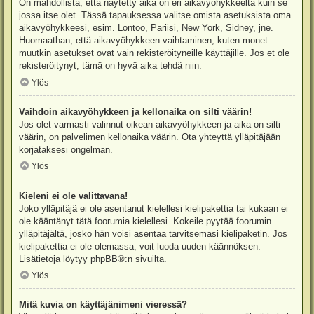
On mahdollista, että näytetty aika on eri aikavyöhykkeeltä kuin se
jossa itse olet. Tässä tapauksessa valitse omista asetuksista oma
aikavyöhykkeesi, esim. Lontoo, Pariisi, New York, Sidney, jne.
Huomaathan, että aikavyöhykkeen vaihtaminen, kuten monet
muutkin asetukset ovat vain rekisteröityneille käyttäjille. Jos et ole
rekisteröitynyt, tämä on hyvä aika tehdä niin.
Ylös
Vaihdoin aikavyöhykkeen ja kellonaika on silti väärin!
Jos olet varmasti valinnut oikean aikavyöhykkeen ja aika on silti
väärin, on palvelimen kellonaika väärin. Ota yhteyttä ylläpitäjään
korjataksesi ongelman.
Ylös
Kieleni ei ole valittavana!
Joko ylläpitäjä ei ole asentanut kielellesi kielipakettia tai kukaan ei
ole kääntänyt tätä foorumia kielellesi. Kokeile pyytää foorumin
ylläpitäjältä, josko hän voisi asentaa tarvitsemasi kielipaketin. Jos
kielipakettia ei ole olemassa, voit luoda uuden käännöksen.
Lisätietoja löytyy
phpBB
®:n sivuilta.
Ylös
Mitä kuvia on käyttäjänimeni vieressä?