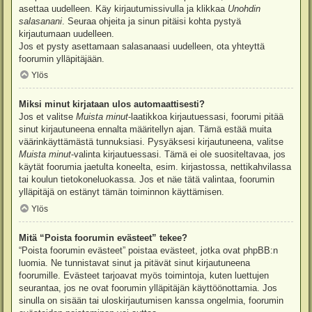
asettaa uudelleen. Käy kirjautumissivulla ja klikkaa
Unohdin
salasanani
. Seuraa ohjeita ja sinun pitäisi kohta pystyä
kirjautumaan uudelleen.
Jos et pysty asettamaan salasanaasi uudelleen, ota yhteyttä
foorumin ylläpitäjään.
Ylös
Miksi minut kirjataan ulos automaattisesti?
Jos et valitse
Muista minut
-laatikkoa kirjautuessasi, foorumi pitää
sinut kirjautuneena ennalta määritellyn ajan. Tämä estää muita
väärinkäyttämästä tunnuksiasi. Pysyäksesi kirjautuneena, valitse
Muista minut
-valinta kirjautuessasi. Tämä ei ole suositeltavaa, jos
käytät foorumia jaetulta koneelta, esim. kirjastossa, nettikahvilassa
tai koulun tietokoneluokassa. Jos et näe tätä valintaa, foorumin
ylläpitäjä on estänyt tämän toiminnon käyttämisen.
Ylös
Mitä “Poista foorumin evästeet” tekee?
“Poista foorumin evästeet” poistaa evästeet, jotka ovat phpBB:n
luomia. Ne tunnistavat sinut ja pitävät sinut kirjautuneena
foorumille. Evästeet tarjoavat myös toimintoja, kuten luettujen
seurantaa, jos ne ovat foorumin ylläpitäjän käyttöönottamia. Jos
sinulla on sisään tai uloskirjautumisen kanssa ongelmia, foorumin