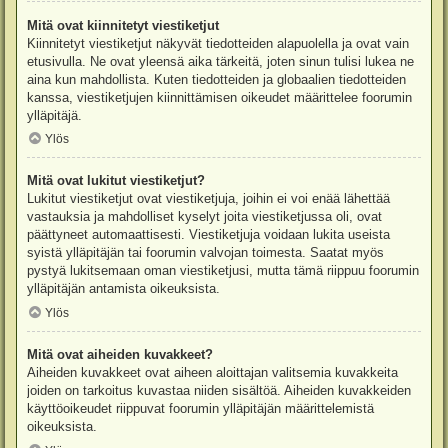
Mitä ovat kiinnitetyt viestiketjut
Kiinnitetyt viestiketjut näkyvät tiedotteiden alapuolella ja ovat vain
etusivulla. Ne ovat yleensä aika tärkeitä, joten sinun tulisi lukea ne
aina kun mahdollista. Kuten tiedotteiden ja globaalien tiedotteiden
kanssa, viestiketjujen kiinnittämisen oikeudet määrittelee foorumin
ylläpitäjä.
Ylös
Mitä ovat lukitut viestiketjut?
Lukitut viestiketjut ovat viestiketjuja, joihin ei voi enää lähettää
vastauksia ja mahdolliset kyselyt joita viestiketjussa oli, ovat
päättyneet automaattisesti. Viestiketjuja voidaan lukita useista
syistä ylläpitäjän tai foorumin valvojan toimesta. Saatat myös
pystyä lukitsemaan oman viestiketjusi, mutta tämä riippuu foorumin
ylläpitäjän antamista oikeuksista.
Ylös
Mitä ovat aiheiden kuvakkeet?
Aiheiden kuvakkeet ovat aiheen aloittajan valitsemia kuvakkeita
joiden on tarkoitus kuvastaa niiden sisältöä. Aiheiden kuvakkeiden
käyttöoikeudet riippuvat foorumin ylläpitäjän määrittelemistä
oikeuksista.