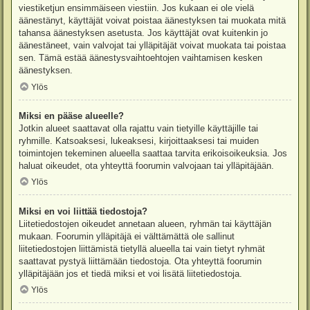
viestiketjun ensimmäiseen viestiin. Jos kukaan ei ole vielä
äänestänyt, käyttäjät voivat poistaa äänestyksen tai muokata mitä
tahansa äänestyksen asetusta. Jos käyttäjät ovat kuitenkin jo
äänestäneet, vain valvojat tai ylläpitäjät voivat muokata tai poistaa
sen. Tämä estää äänestysvaihtoehtojen vaihtamisen kesken
äänestyksen.
Ylös
Miksi en pääse alueelle?
Jotkin alueet saattavat olla rajattu vain tietyille käyttäjille tai
ryhmille. Katsoaksesi, lukeaksesi, kirjoittaaksesi tai muiden
toimintojen tekeminen alueella saattaa tarvita erikoisoikeuksia. Jos
haluat oikeudet, ota yhteyttä foorumin valvojaan tai ylläpitäjään.
Ylös
Miksi en voi liittää tiedostoja?
Liitetiedostojen oikeudet annetaan alueen, ryhmän tai käyttäjän
mukaan. Foorumin ylläpitäjä ei välttämättä ole sallinut
liitetiedostojen liittämistä tietyllä alueella tai vain tietyt ryhmät
saattavat pystyä liittämään tiedostoja. Ota yhteyttä foorumin
ylläpitäjään jos et tiedä miksi et voi lisätä liitetiedostoja.
Ylös