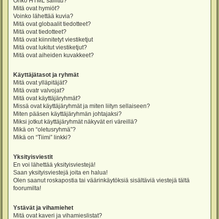
Onko HTML sallittu?
Mitä ovat hymiöt?
Voinko lähettää kuvia?
Mitä ovat globaalit tiedotteet?
Mitä ovat tiedotteet?
Mitä ovat kiinnitetyt viestiketjut
Mitä ovat lukitut viestiketjut?
Mitä ovat aiheiden kuvakkeet?
Käyttäjätasot ja ryhmät
Mitä ovat ylläpitäjät?
Mitä ovatr valvojat?
Mitä ovat käyttäjäryhmät?
Missä ovat käyttäjäryhmät ja miten liityn sellaiseen?
Miten pääsen käyttäjäryhmän johtajaksi?
Miksi jotkut käyttäjäryhmät näkyvät eri väreillä?
Mikä on “oletusryhmä”?
Mikä on “Tiimi” linkki?
Yksityisviestit
En voi lähettää yksityisviestejä!
Saan yksityisviestejä joita en halua!
Olen saanut roskapostia tai väärinkäytöksiä sisältäviä viestejä tältä
foorumilta!
Ystävät ja vihamiehet
Mitä ovat kaveri ja vihamieslistat?