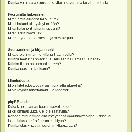
Kuinka voin lisätä / poistaa käyttäjiä kavereista tai vihamiehistä
Foorumilta hakeminen
Miten etsin alueelta tai alueilta?
Miksi hakuni ei löytänyt mitään?
Miksi haku johti tyhjään sivuun!?
Miten etsin käyttäjiä?
Miten löydän omat viestini ja viestiketjuni?
Seuraaminen ja kirjanmerkit
Mikä ero on kirjanmerkillä ja tilaamisella?
Kuinka teen kirjanmerkin tai seuraan haluamaani aihetta?
Kuinka tilaan haluamani alueen?
Kuinka poistan tilaukseni?
Liitetiedostot
Mitkä liitetiedostot ovat sallittuja tällä alueella?
Mistä löydän lähettämäni liitetiedostot?
phpBB -asiat
Kuka kirjoitti tämän foorumisovelluksen?
Miksi ominaisuutta X ei ole saatavilla?
Keneen minun tulee olla yhteydessä väärinkäytöstapauksissa tai
lakiasioissa tähän foorumiin liittyen?
Kuinka otan yhteyttä foorumin ylläpitäjään?