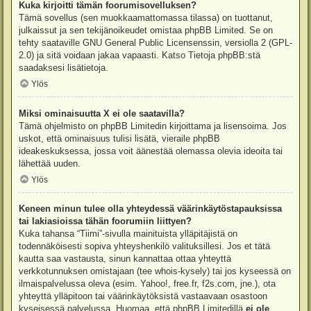
Kuka kirjoitti tämän foorumisovelluksen?
Tämä sovellus (sen muokkaamattomassa tilassa) on tuottanut,
julkaissut ja sen tekijänoikeudet omistaa
phpBB Limited
. Se on
tehty saataville GNU General Public Licensenssin, versiolla 2 (GPL-
2.0) ja sitä voidaan jakaa vapaasti. Katso
Tietoja phpBB:stä
saadaksesi lisätietoja.
Ylös
Miksi ominaisuutta X ei ole saatavilla?
Tämä ohjelmisto on phpBB Limitedin kirjoittama ja lisensoima. Jos
uskot, että ominaisuus tulisi lisätä, vieraile
phpBB
ideakeskuksessa
, jossa voit äänestää olemassa olevia ideoita tai
lähettää uuden.
Ylös
Keneen minun tulee olla yhteydessä väärinkäytöstapauksissa
tai lakiasioissa tähän foorumiin liittyen?
Kuka tahansa “Tiimi”-sivulla mainituista ylläpitäjistä on
todennäköisesti sopiva yhteyshenkilö valituksillesi. Jos et tätä
kautta saa vastausta, sinun kannattaa ottaa yhteyttä
verkkotunnuksen omistajaan (tee
whois-kysely
) tai jos kyseessä on
ilmaispalvelussa oleva (esim. Yahoo!, free.fr, f2s.com, jne.), ota
yhteyttä ylläpitoon tai väärinkäytöksistä vastaavaan osastoon
kyseisessä palvelussa. Huomaa, että phpBB Limitedillä
ei ole