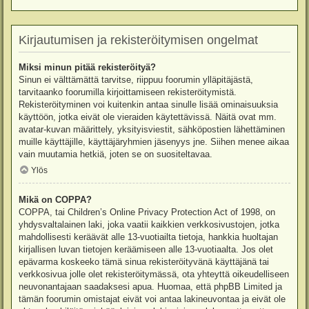
Kirjautumisen ja rekisteröitymisen ongelmat
Miksi minun pitää rekisteröityä?
Sinun ei välttämättä tarvitse, riippuu foorumin ylläpitäjästä,
tarvitaanko foorumilla kirjoittamiseen rekisteröitymistä.
Rekisteröityminen voi kuitenkin antaa sinulle lisää ominaisuuksia
käyttöön, jotka eivät ole vieraiden käytettävissä. Näitä ovat mm.
avatar-kuvan määrittely, yksityisviestit, sähköpostien lähettäminen
muille käyttäjille, käyttäjäryhmien jäsenyys jne. Siihen menee aikaa
vain muutamia hetkiä, joten se on suositeltavaa.
Ylös
Mikä on COPPA?
COPPA, tai Children’s Online Privacy Protection Act of 1998, on
yhdysvaltalainen laki, joka vaatii kaikkien verkkosivustojen, jotka
mahdollisesti keräävät alle 13-vuotiailta tietoja, hankkia huoltajan
kirjallisen luvan tietojen keräämiseen alle 13-vuotiaalta. Jos olet
epävarma koskeeko tämä sinua rekisteröityvänä käyttäjänä tai
verkkosivua jolle olet rekisteröitymässä, ota yhteyttä oikeudelliseen
neuvonantajaan saadaksesi apua. Huomaa, että phpBB Limited ja
tämän foorumin omistajat eivät voi antaa lakineuvontaa ja eivät ole