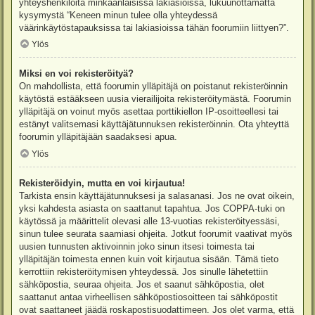
yhteyshenkilöitä minkäänlaisissa lakiasioissa, lukuunottamatta
kysymystä “Keneen minun tulee olla yhteydessä
väärinkäytöstapauksissa tai lakiasioissa tähän foorumiin liittyen?”.
Ylös
Miksi en voi rekisteröityä?
On mahdollista, että foorumin ylläpitäjä on poistanut rekisteröinnin
käytöstä estääkseen uusia vierailijoita rekisteröitymästä. Foorumin
ylläpitäjä on voinut myös asettaa porttikiellon IP-osoitteellesi tai
estänyt valitsemasi käyttäjätunnuksen rekisteröinnin. Ota yhteyttä
foorumin ylläpitäjään saadaksesi apua.
Ylös
Rekisteröidyin, mutta en voi kirjautua!
Tarkista ensin käyttäjätunnuksesi ja salasanasi. Jos ne ovat oikein,
yksi kahdesta asiasta on saattanut tapahtua. Jos COPPA-tuki on
käytössä ja määrittelit olevasi alle 13-vuotias rekisteröityessäsi,
sinun tulee seurata saamiasi ohjeita. Jotkut foorumit vaativat myös
uusien tunnusten aktivoinnin joko sinun itsesi toimesta tai
ylläpitäjän toimesta ennen kuin voit kirjautua sisään. Tämä tieto
kerrottiin rekisteröitymisen yhteydessä. Jos sinulle lähetettiin
sähköpostia, seuraa ohjeita. Jos et saanut sähköpostia, olet
saattanut antaa virheellisen sähköpostiosoitteen tai sähköpostit
ovat saattaneet jäädä roskapostisuodattimeen. Jos olet varma, että