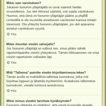
Miksi sain varoituksen?
Jokaisen foorumin ylläpitäjällä on omat säännöt heidän
sivustollensa. Jos olet rikkonut sääntöä, voit saada varoituksen.
Huomioi, että tämä on foorumin ylläpitäjän päätös ja phpBB
Limitedillä ei ole sivustolla annettavien varoitusten kanssa mitään
tekemistä. Ota yhteyttä foorumin ylläpitäjään, jos olet epävarma
annetun varoituksen syystä.
Ylös
Miten ilmoitan viestin valvojalle?
Jos foorumin ylläpitäjä on sallinut sen, sinun pitäisi nähdä
raportointipainike viestin yhteydessä. Tämän klikkaaminen vie sinut
viestin raportoinnin vaiheiden läpi.
Ylös
Mitä “Tallenna”-painike viestin kirjoittamisessa tekee?
Tämän avulla on mahdollista tallentaa luonnoksia, jotka voit
kirjoittaa loppuun ja lähettää myöhemmin. Avataksesi tallennetun
luonnoksen, vieraile komissa asetuksissa.
Ylös
Miksi minun viestini tarvitsee hyväksynnän?
Foorumin ylläpitäjä on päättänyt, että viestit kyseiselle alueelle