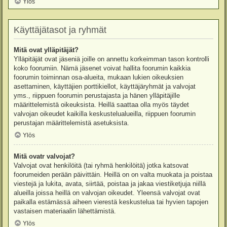
Ylös
Käyttäjätasot ja ryhmät
Mitä ovat ylläpitäjät?
Ylläpitäjät ovat jäseniä joille on annettu korkeimman tason kontrolli
koko foorumiin. Nämä jäsenet voivat hallita foorumin kaikkia
foorumin toiminnan osa-alueita, mukaan lukien oikeuksien
asettaminen, käyttäjien porttikiellot, käyttäjäryhmät ja valvojat
yms., riippuen foorumin perustajasta ja hänen ylläpitäjille
määrittelemistä oikeuksista. Heillä saattaa olla myös täydet
valvojan oikeudet kaikilla keskustelualueilla, riippuen foorumin
perustajan määrittelemistä asetuksista.
Ylös
Mitä ovatr valvojat?
Valvojat ovat henkilöitä (tai ryhmä henkilöitä) jotka katsovat
foorumeiden perään päivittäin. Heillä on on valta muokata ja poistaa
viestejä ja lukita, avata, siirtää, poistaa ja jakaa viestiketjuja niillä
alueilla joissa heillä on valvojan oikeudet. Yleensä valvojat ovat
paikalla estämässä aiheen vierestä keskustelua tai hyvien tapojen
vastaisen materiaalin lähettämistä.
Ylös