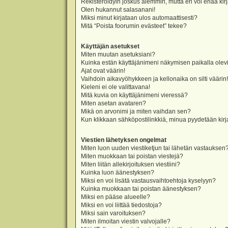
Rekisteröidyin joskus aiemmin, mutta en voi enää kir
Olen hukannut salasanani!
Miksi minut kirjataan ulos automaattisesti?
Mitä “Poista foorumin evästeet” tekee?
Käyttäjän asetukset
Miten muutan asetuksiani?
Kuinka estän käyttäjänimeni näkymisen paikalla olevi
Ajat ovat väärin!
Vaihdoin aikavyöhykkeen ja kellonaika on silti väärin!
Kieleni ei ole valittavana!
Mitä kuvia on käyttäjänimeni vieressä?
Miten asetan avataren?
Mikä on arvonimi ja miten vaihdan sen?
Kun klikkaan sähköpostilinkkiä, minua pyydetään ki
Viestien lähetyksen ongelmat
Miten luon uuden viestiketjun tai lähetän vastauksen
Miten muokkaan tai poistan viestejä?
Miten liitän allekirjoituksen viestiini?
Kuinka luon äänestyksen?
Miksi en voi lisätä vastausvaihtoehtoja kyselyyn?
Kuinka muokkaan tai poistan äänestyksen?
Miksi en pääse alueelle?
Miksi en voi liittää tiedostoja?
Miksi sain varoituksen?
Miten ilmoitan viestin valvojalle?