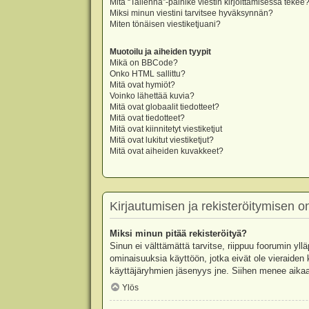
Mitä “Tallenna”-painike viestin kirjoittamisessa tekee
Miksi minun viestini tarvitsee hyväksynnän?
Miten tönäisen viestiketjuani?
Muotoilu ja aiheiden tyypit
Mikä on BBCode?
Onko HTML sallittu?
Mitä ovat hymiöt?
Voinko lähettää kuvia?
Mitä ovat globaalit tiedotteet?
Mitä ovat tiedotteet?
Mitä ovat kiinnitetyt viestiketjut
Mitä ovat lukitut viestiketjut?
Mitä ovat aiheiden kuvakkeet?
Kirjautumisen ja rekisteröitymisen 
Miksi minun pitää rekisteröityä?
Sinun ei välttämättä tarvitse, riippuu foorumin yllä
ominaisuuksia käyttöön, jotka eivät ole vieraiden 
käyttäjäryhmien jäsenyys jne. Siihen menee aikaa
Ylös