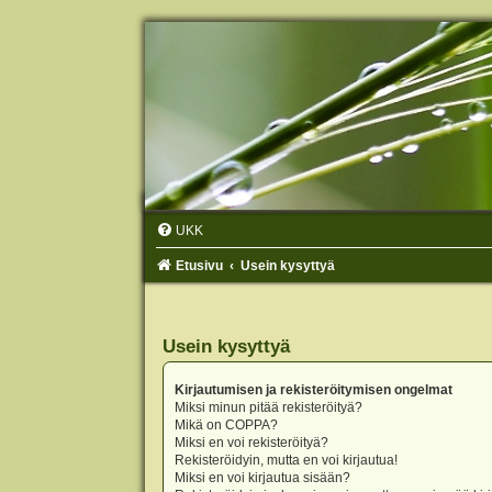
UKK
Etusivu
Usein kysyttyä
Usein kysyttyä
Kirjautumisen ja rekisteröitymisen ongelmat
Miksi minun pitää rekisteröityä?
Mikä on COPPA?
Miksi en voi rekisteröityä?
Rekisteröidyin, mutta en voi kirjautua!
Miksi en voi kirjautua sisään?