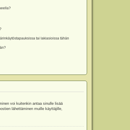
lueella?
?
rinkäytöstapauksissa tai lakiasioissa tähän
ään?
minen voi kuitenkin antaa sinulle lisää
stien lähettäminen muille käyttäjille,