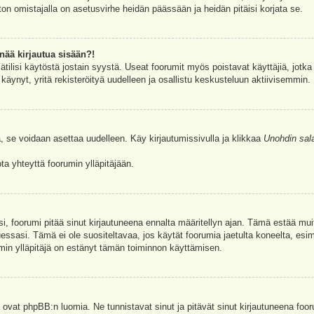
ston omistajalla on asetusvirhe heidän päässään ja heidän pitäisi korjata se.
nää kirjautua sisään?!
jätilisi käytöstä jostain syystä. Useat foorumit myös poistavat käyttäjiä, jotka 
äynyt, yritä rekisteröityä uudelleen ja osallistu keskusteluun aktiivisemmin.
, se voidaan asettaa uudelleen. Käy kirjautumissivulla ja klikkaa
Unohdin sal
a yhteyttä foorumin ylläpitäjään.
asi, foorumi pitää sinut kirjautuneena ennalta määritellyn ajan. Tämä estää m
tuessasi. Tämä ei ole suositeltavaa, jos käytät foorumia jaetulta koneelta, esim
umin ylläpitäjä on estänyt tämän toiminnon käyttämisen.
 ovat phpBB:n luomia. Ne tunnistavat sinut ja pitävät sinut kirjautuneena foor