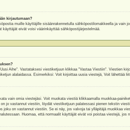
ään kirjautumaan?
köpostia muille käyttäjille sisäänrakennetulla sähköpostilomakkeella ja vain jo
 käyttäjät eivät voisi väärinkäyttää sähköpostijärjestelmää.
auksen?
"Uusi Aihe". Vastataksesi viestiketjuun klikkaa "Vastaa Viestiin". Viestien kirj
ketjun alalaidassa. Esimerkiksi: Voit kirjoittaa uusia viestejä, Voit lähettää liit
uokata vain omia viestejäsi. Voit muokata viestiä klikkaamalla muokkaa-painik
 on jo vastannut viestiin, löydät viestiketjuun palatessasi pienen tekstin viest
oku on vastannut viestiin. Se ei näy, jos valvoja tai ylläpitäjä muokkaa vies
utessaan. Huomaa, että normaalit käyttäjät eivät voi poistaa viestejä, jos ni