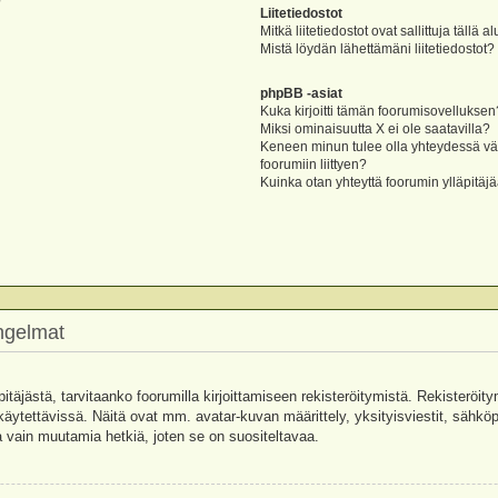
?
Liitetiedostot
Mitkä liitetiedostot ovat sallittuja tällä a
Mistä löydän lähettämäni liitetiedostot?
phpBB -asiat
Kuka kirjoitti tämän foorumisovelluksen
Miksi ominaisuutta X ei ole saatavilla?
Keneen minun tulee olla yhteydessä vää
foorumiin liittyen?
Kuinka otan yhteyttä foorumin ylläpitäj
ongelmat
pitäjästä, tarvitaanko foorumilla kirjoittamiseen rekisteröitymistä. Rekisteröity
käytettävissä. Näitä ovat mm. avatar-kuvan määrittely, yksityisviestit, sähköpo
 vain muutamia hetkiä, joten se on suositeltavaa.