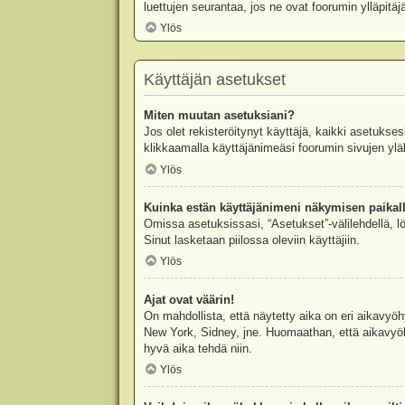
luettujen seurantaa, jos ne ovat foorumin ylläpit
Ylös
Käyttäjän asetukset
Miten muutan asetuksiani?
Jos olet rekisteröitynyt käyttäjä, kaikki asetukse
klikkaamalla käyttäjänimeäsi foorumin sivujen yläl
Ylös
Kuinka estän käyttäjänimeni näkymisen paikall
Omissa asetuksissasi, “Asetukset”-välilehdellä, l
Sinut lasketaan piilossa oleviin käyttäjiin.
Ylös
Ajat ovat väärin!
On mahdollista, että näytetty aika on eri aikavyö
New York, Sidney, jne. Huomaathan, että aikavyöhy
hyvä aika tehdä niin.
Ylös