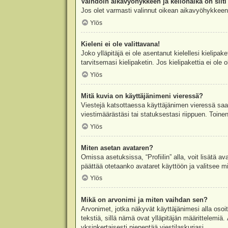
Vaihdoin aikavyöhykkeen ja kellonaika on silti 
Jos olet varmasti valinnut oikean aikavyöhykkeen j
Ylös
Kieleni ei ole valittavana!
Joko ylläpitäjä ei ole asentanut kielellesi kielipak
tarvitsemasi kielipaketin. Jos kielipakettia ei ol
Ylös
Mitä kuvia on käyttäjänimeni vieressä?
Viestejä katsottaessa käyttäjänimen vieressä saatt
viestimäärästäsi tai statuksestasi riippuen. Toinen
Ylös
Miten asetan avataren?
Omissa asetuksissa, “Profiilin” alla, voit lisätä a
päättää otetaanko avataret käyttöön ja valitsee mit
Ylös
Mikä on arvonimi ja miten vaihdan sen?
Arvonimet, jotka näkyvät käyttäjänimesi alla osoitt
tekstiä, sillä nämä ovat ylläpitäjän määrittelemiä.
yksinkertaisesti pienentää viestilaskuriasi.