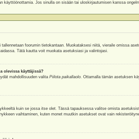
äjän käyttöönottamia. Jos sinulla on sisään tai uloskirjautumisen kanssa ongel
si tallennetaan foorumin tietokantaan. Muokataksesi niitä, vieraile omissa aset
aidassa. Tätä kautta voit muokata asetuksiasi ja valintojasi.
a olevissa käyttäjissä?
öydät mahdollisuuden valita
Piilota paikallaolo
. Ottamalla tämän asetuksen käyttö
hykkeeltä kuin se jossa itse olet. Tässä tapauksessa valitse omista asetuksi
kkeen vaihtaminen, kuten monet muutkin asetukset ovat vain rekisteröityneille