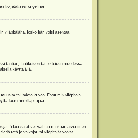
jään korjataksesi ongelman.
in ylläpitäjältä, josko hän voisi asentaa
ksi tähtien, laatikoiden tai pisteiden muodossa
isella käyttäjällä.
a muualta tai ladata kuvan. Foorumin ylläpitäjä
yttä foorumin ylläpitäjään.
valvojat. Yleensä et voi vaihtaa minkään arvonimen
edä tätä ja valvojat tai ylläpitäjät voivat