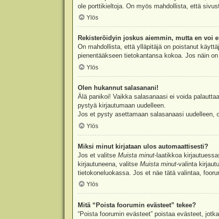
ole porttikieltoja. On myös mahdollista, että sivu
Ylös
Rekisteröidyin joskus aiemmin, mutta en voi e
On mahdollista, että ylläpitäjä on poistanut käyttä
pienentääkseen tietokantansa kokoa. Jos näin on k
Ylös
Olen hukannut salasanani!
Älä panikoi! Vaikka salasanaasi ei voida palauttaa
pystyä kirjautumaan uudelleen.
Jos et pysty asettamaan salasanaasi uudelleen, ot
Ylös
Miksi minut kirjataan ulos automaattisesti?
Jos et valitse
Muista minut
-laatikkoa kirjautuess
kirjautuneena, valitse
Muista minut
-valinta kirjau
tietokoneluokassa. Jos et näe tätä valintaa, foor
Ylös
Mitä “Poista foorumin evästeet” tekee?
“Poista foorumin evästeet” poistaa evästeet, jotka