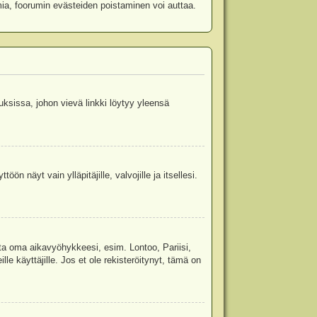
mia, foorumin evästeiden poistaminen voi auttaa.
uksissa, johon vievä linkki löytyy yleensä
ön näyt vain ylläpitäjille, valvojille ja itsellesi.
sta oma aikavyöhykkeesi, esim. Lontoo, Pariisi,
 käyttäjille. Jos et ole rekisteröitynyt, tämä on