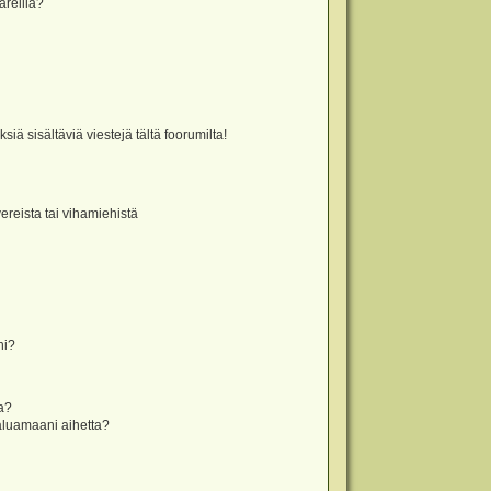
äreillä?
iä sisältäviä viestejä tältä foorumilta!
vereista tai vihamiehistä
ni?
la?
aluamaani aihetta?