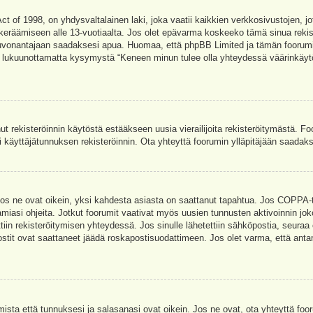
t of 1998, on yhdysvaltalainen laki, joka vaatii kaikkien verkkosivustojen, jot
jen keräämiseen alle 13-vuotiaalta. Jos olet epävarma koskeeko tämä sinua rekis
euvonantajaan saadaksesi apua. Huomaa, että phpBB Limited ja tämän foorumin 
a, lukuunottamatta kysymystä “Keneen minun tulee olla yhteydessä väärinkäytö
nut rekisteröinnin käytöstä estääkseen uusia vierailijoita rekisteröitymästä. F
asi käyttäjätunnuksen rekisteröinnin. Ota yhteyttä foorumin ylläpitäjään saadak
Jos ne ovat oikein, yksi kahdesta asiasta on saattanut tapahtua. Jos COPPA-tuk
amiasi ohjeita. Jotkut foorumit vaativat myös uusien tunnusten aktivoinnin joko
ttiin rekisteröitymisen yhteydessä. Jos sinulle lähetettiin sähköpostia, seuraa
stit ovat saattaneet jäädä roskapostisuodattimeen. Jos olet varma, että antam
ta että tunnuksesi ja salasanasi ovat oikein. Jos ne ovat, ota yhteyttä fooru