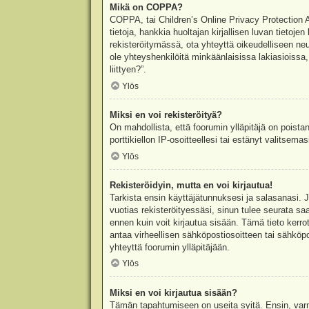
Mikä on COPPA?
COPPA, tai Children’s Online Privacy Protection Ac
tietoja, hankkia huoltajan kirjallisen luvan tieto
rekisteröitymässä, ota yhteyttä oikeudelliseen n
ole yhteyshenkilöitä minkäänlaisissa lakiasioiss
liittyen?”.
Ylös
Miksi en voi rekisteröityä?
On mahdollista, että foorumin ylläpitäjä on poista
porttikiellon IP-osoitteellesi tai estänyt valitsem
Ylös
Rekisteröidyin, mutta en voi kirjautua!
Tarkista ensin käyttäjätunnuksesi ja salasanasi. 
vuotias rekisteröityessäsi, sinun tulee seurata sa
ennen kuin voit kirjautua sisään. Tämä tieto kerro
antaa virheellisen sähköpostiosoitteen tai sähköpo
yhteyttä foorumin ylläpitäjään.
Ylös
Miksi en voi kirjautua sisään?
Tämän tapahtumiseen on useita syitä. Ensin, varmis