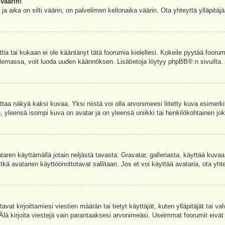
väärin!
a aika on silti väärin, on palvelimen kellonaika väärin. Ota yhteyttä ylläpitä
ettia tai kukaan ei ole kääntänyt tätä foorumia kielellesi. Kokeile pyytää foorum
e olemassa, voit luoda uuden käännöksen. Lisätietoja löytyy
phpBB
®:n sivuilta.
aa näkyä kaksi kuvaa. Yksi niistä voi olla arvonimeesi liitetty kuva esimerki
, yleensä isompi kuva on avatar ja on yleensä uniikki tai henkilökohtainen joka
vataren käyttämällä jotain neljästä tavasta: Gravatar, galleriasta, käyttää kuva
kä avatarien käyttöönottotavat sallitaan. Jos et voi käyttää avataria, ota yhte
avat kirjoittamiesi viestien määrän tai tietyt käyttäjät, kuten ylläpitäjät tai 
 Älä kirjoita viestejä vain parantaaksesi arvonimeäsi. Useimmat foorumit eivät si