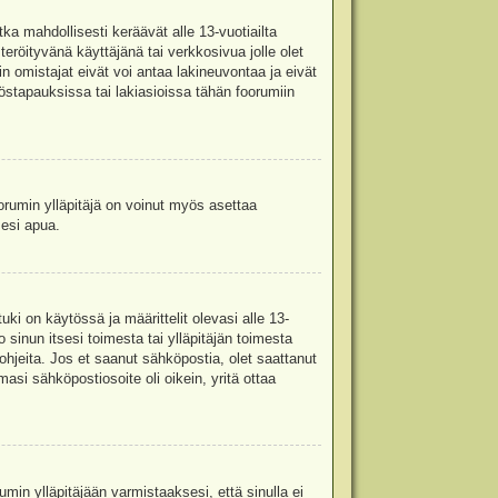
ka mahdollisesti keräävät alle 13-vuotiailta
teröityvänä käyttäjänä tai verkkosivua jolle olet
omistajat eivät voi antaa lakineuvontaa ja eivät
stapauksissa tai lakiasioissa tähän foorumiin
oorumin ylläpitäjä on voinut myös asettaa
sesi apua.
i on käytössä ja määrittelit olevasi alle 13-
 sinun itsesi toimesta tai ylläpitäjän toimesta
 ohjeita. Jos et saanut sähköpostia, olet saattanut
asi sähköpostiosoite oli oikein, yritä ottaa
min ylläpitäjään varmistaaksesi, että sinulla ei