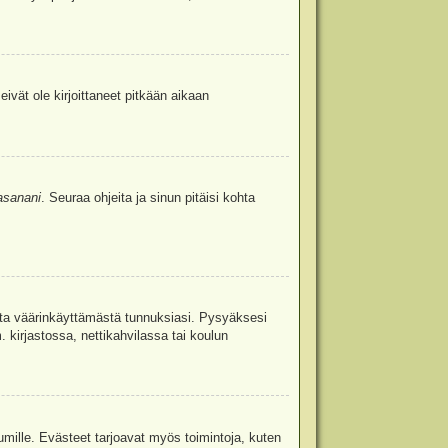
eivät ole kirjoittaneet pitkään aikaan
asanani
. Seuraa ohjeita ja sinun pitäisi kohta
uita väärinkäyttämästä tunnuksiasi. Pysyäksesi
. kirjastossa, nettikahvilassa tai koulun
umille. Evästeet tarjoavat myös toimintoja, kuten