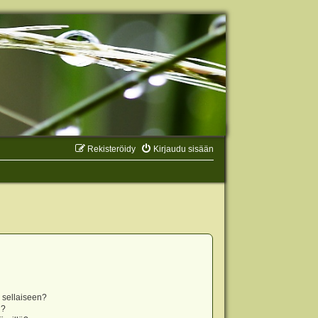
Rekisteröidy
Kirjaudu sisään
n sellaiseen?
i?