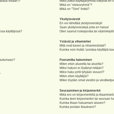
jautua sisään?!
Miksi jotkut käyttäjäryhmät näkyvät eri v
Mikä on “oletusryhmä”?
Mikä on “Tiimi” linkki?
Yksityisviestit
En voi lähettää yksityisviestejä!
Saan yksityisviestejä joita en halua!
ssa käyttäjissä?
Olen saanut roskapostia tai väärinkäytöks
Ystävät ja vihamiehet
Mitä ovat kaveri ja vihamieslistat?
Kuinka voin lisätä / poistaa käyttäjiä ka
rjautumaan?
Foorumilta hakeminen
Miten etsin alueelta tai alueilta?
Miksi hakuni ei löytänyt mitään?
Miksi haku johti tyhjään sivuun!?
?
Miten etsin käyttäjiä?
Miten löydän omat viestini ja viestiketju
Seuraaminen ja kirjanmerkit
Mikä ero on kirjanmerkillä ja tilaamisel
Kuinka teen kirjanmerkin tai seuraan h
Kuinka tilaan haluamani alueen?
Kuinka poistan tilaukseni?