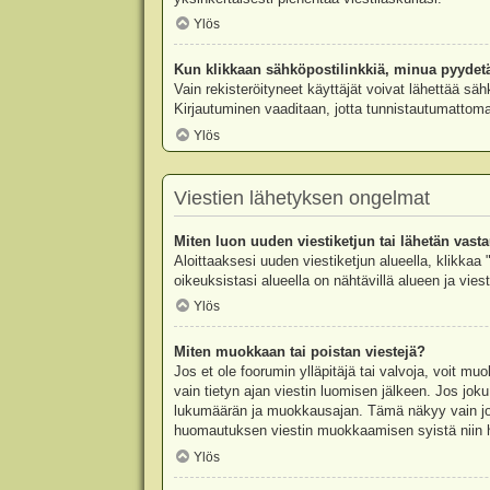
Ylös
Kun klikkaan sähköpostilinkkiä, minua pyydet
Vain rekisteröityneet käyttäjät voivat lähettää säh
Kirjautuminen vaaditaan, jotta tunnistautumattomat
Ylös
Viestien lähetyksen ongelmat
Miten luon uuden viestiketjun tai lähetän vast
Aloittaaksesi uuden viestiketjun alueella, klikkaa 
oikeuksistasi alueella on nähtävillä alueen ja viesti
Ylös
Miten muokkaan tai poistan viestejä?
Jos et ole foorumin ylläpitäjä tai valvoja, voit m
vain tietyn ajan viestin luomisen jälkeen. Jos joku
lukumäärän ja muokkausajan. Tämä näkyy vain jos j
huomautuksen viestin muokkaamisen syistä niin hal
Ylös