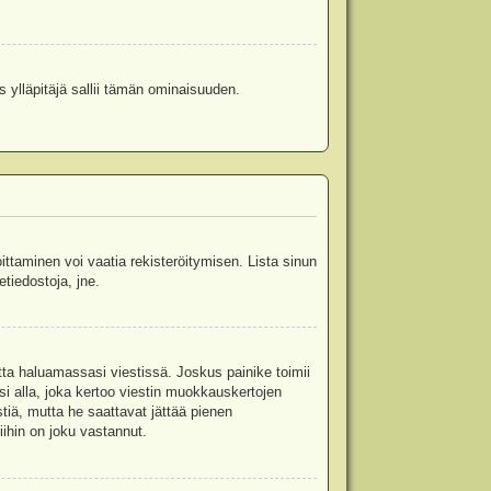
s ylläpitäjä sallii tämän ominaisuuden.
oittaminen voi vaatia rekisteröitymisen. Lista sinun
etiedostoja, jne.
etta haluamassasi viestissä. Joskus painike toimii
isi alla, joka kertoo viestin muokkauskertojen
tiä, mutta he saattavat jättää pienen
ihin on joku vastannut.