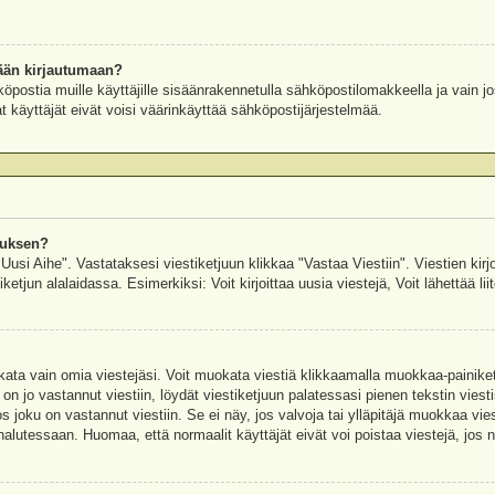
ään kirjautumaan?
köpostia muille käyttäjille sisäänrakennetulla sähköpostilomakkeella ja vain jo
 käyttäjät eivät voisi väärinkäyttää sähköpostijärjestelmää.
auksen?
"Uusi Aihe". Vastataksesi viestiketjuun klikkaa "Vastaa Viestiin". Viestien kirj
ketjun alalaidassa. Esimerkiksi: Voit kirjoittaa uusia viestejä, Voit lähettää liit
uokata vain omia viestejäsi. Voit muokata viestiä klikkaamalla muokkaa-painik
 on jo vastannut viestiin, löydät viestiketjuun palatessasi pienen tekstin viest
oku on vastannut viestiin. Se ei näy, jos valvoja tai ylläpitäjä muokkaa vies
utessaan. Huomaa, että normaalit käyttäjät eivät voi poistaa viestejä, jos ni