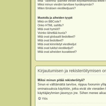
Mitä “Tallenna”-painike viestin kirjoittamisessa tekee
Miksi minun viestini tarvitsee hyväksynnän?
Miten tönäisen viestiketjuani?
Muotoilu ja aiheiden tyypit
Mikä on BBCode?
Onko HTML sallittu?
Mitä ovat hymiöt?
Voinko lähettää kuvia?
Mitä ovat globaalit tiedotteet?
Mitä ovat tiedotteet?
Mitä ovat kiinnitetyt viestiketjut
Mitä ovat lukitut viestiketjut?
Mitä ovat aiheiden kuvakkeet?
Kirjautumisen ja rekisteröitymisen 
Miksi minun pitää rekisteröityä?
Sinun ei välttämättä tarvitse, riippuu foorumin yllä
ominaisuuksia käyttöön, jotka eivät ole vieraiden 
käyttäjäryhmien jäsenyys jne. Siihen menee aikaa
Ylös