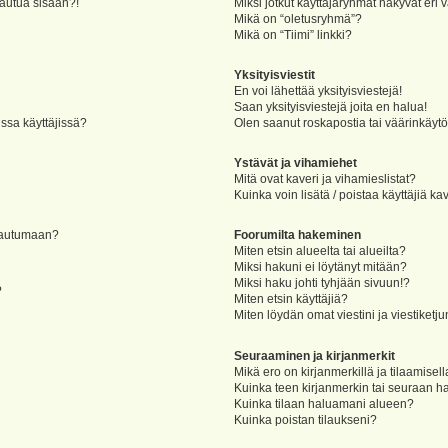
jautua sisään?!
Miksi jotkut käyttäjäryhmät näkyvät eri v
Mikä on “oletusryhmä”?
Mikä on “Tiimi” linkki?
Yksityisviestit
En voi lähettää yksityisviestejä!
Saan yksityisviestejä joita en halua!
ssa käyttäjissä?
Olen saanut roskapostia tai väärinkäytöks
Ystävät ja vihamiehet
Mitä ovat kaveri ja vihamieslistat?
Kuinka voin lisätä / poistaa käyttäjiä ka
rjautumaan?
Foorumilta hakeminen
Miten etsin alueelta tai alueilta?
Miksi hakuni ei löytänyt mitään?
Miksi haku johti tyhjään sivuun!?
?
Miten etsin käyttäjiä?
Miten löydän omat viestini ja viestiketju
Seuraaminen ja kirjanmerkit
Mikä ero on kirjanmerkillä ja tilaamisel
Kuinka teen kirjanmerkin tai seuraan h
Kuinka tilaan haluamani alueen?
Kuinka poistan tilaukseni?