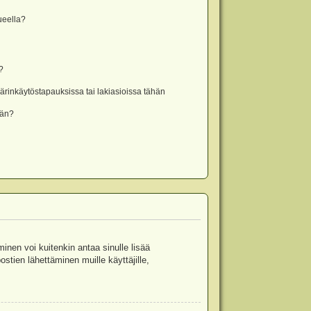
lueella?
?
rinkäytöstapauksissa tai lakiasioissa tähän
ään?
minen voi kuitenkin antaa sinulle lisää
stien lähettäminen muille käyttäjille,