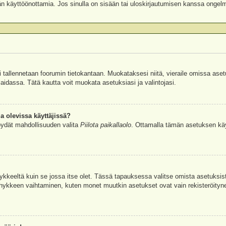
äjän käyttöönottamia. Jos sinulla on sisään tai uloskirjautumisen kanssa ongel
si tallennetaan foorumin tietokantaan. Muokataksesi niitä, vieraile omissa aset
aidassa. Tätä kautta voit muokata asetuksiasi ja valintojasi.
a olevissa käyttäjissä?
öydät mahdollisuuden valita
Piilota paikallaolo
. Ottamalla tämän asetuksen käyttö
hykkeeltä kuin se jossa itse olet. Tässä tapauksessa valitse omista asetuksi
kkeen vaihtaminen, kuten monet muutkin asetukset ovat vain rekisteröityneille