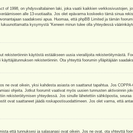
t of 1998, on yhdysvaltalainen laki, joka vaatii kaikkien verkkosivustojen, jot
jen keräämiseen alle 13-vuotiaalta. Jos olet epävarma koskeeko tämä sinua rekis
euvonantajaan saadaksesi apua. Huomaa, että phpBB Limited ja tämän foorumin 
a, lukuunottamatta kysymystä “Keneen minun tulee olla yhteydessä väärinkäytö
nut rekisteröinnin käytöstä estääkseen uusia vierailijoita rekisteröitymästä. F
asi käyttäjätunnuksen rekisteröinnin. Ota yhteyttä foorumin ylläpitäjään saadak
Jos ne ovat oikein, yksi kahdesta asiasta on saattanut tapahtua. Jos COPPA-tuk
amiasi ohjeita. Jotkut foorumit vaativat myös uusien tunnusten aktivoinnin joko
ttiin rekisteröitymisen yhteydessä. Jos sinulle lähetettiin sähköpostia, seuraa
stit ovat saattaneet jäädä roskapostisuodattimeen. Jos olet varma, että antam
ta että tunnuksesi ja salasanasi ovat oikein. Jos ne ovat, ota yhteyttä fooru