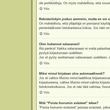
ole porttikieltoja. On myös mahdollista, että sivu
Ylös
Rekisteröidyin joskus aiemmin, mutta en voi e
On mahdollista, että ylläpitäjä on poistanut käyttä
pienentääkseen tietokantansa kokoa. Jos näin on k
Ylös
Olen hukannut salasanani!
Älä panikoi! Vaikka salasanaasi ei voida palauttaa
pystyä kirjautumaan uudelleen.
Jos et pysty asettamaan salasanaasi uudelleen, ot
Ylös
Miksi minut kirjataan ulos automaattisesti?
Jos et valitse
Muista minut
-laatikkoa kirjautuess
kirjautuneena, valitse
Muista minut
-valinta kirjau
tietokoneluokassa. Jos et näe tätä valintaa, foor
Ylös
Mitä “Poista foorumin evästeet” tekee?
“Poista foorumin evästeet” poistaa evästeet, jotka