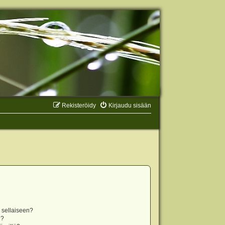
Rekisteröidy
Kirjaudu sisään
n sellaiseen?
i?