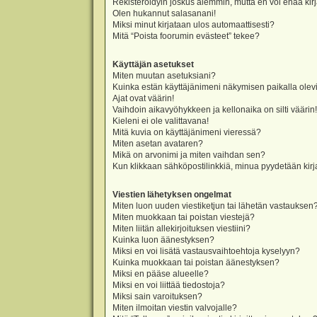
Rekisteröidyin joskus aiemmin, mutta en voi enää kir
Olen hukannut salasanani!
Miksi minut kirjataan ulos automaattisesti?
Mitä “Poista foorumin evästeet” tekee?
Käyttäjän asetukset
Miten muutan asetuksiani?
Kuinka estän käyttäjänimeni näkymisen paikalla olevi
Ajat ovat väärin!
Vaihdoin aikavyöhykkeen ja kellonaika on silti väärin!
Kieleni ei ole valittavana!
Mitä kuvia on käyttäjänimeni vieressä?
Miten asetan avataren?
Mikä on arvonimi ja miten vaihdan sen?
Kun klikkaan sähköpostilinkkiä, minua pyydetään ki
Viestien lähetyksen ongelmat
Miten luon uuden viestiketjun tai lähetän vastauksen
Miten muokkaan tai poistan viestejä?
Miten liitän allekirjoituksen viestiini?
Kuinka luon äänestyksen?
Miksi en voi lisätä vastausvaihtoehtoja kyselyyn?
Kuinka muokkaan tai poistan äänestyksen?
Miksi en pääse alueelle?
Miksi en voi liittää tiedostoja?
Miksi sain varoituksen?
Miten ilmoitan viestin valvojalle?