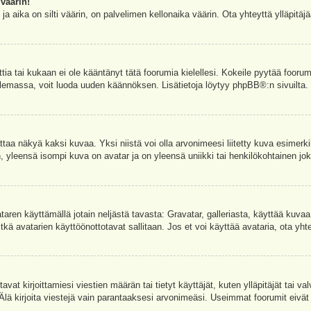
väärin!
a aika on silti väärin, on palvelimen kellonaika väärin. Ota yhteyttä ylläpitä
ettia tai kukaan ei ole kääntänyt tätä foorumia kielellesi. Kokeile pyytää foorum
e olemassa, voit luoda uuden käännöksen. Lisätietoja löytyy
phpBB
®:n sivuilta.
aa näkyä kaksi kuvaa. Yksi niistä voi olla arvonimeesi liitetty kuva esimerki
, yleensä isompi kuva on avatar ja on yleensä uniikki tai henkilökohtainen joka
vataren käyttämällä jotain neljästä tavasta: Gravatar, galleriasta, käyttää kuva
kä avatarien käyttöönottotavat sallitaan. Jos et voi käyttää avataria, ota yhte
avat kirjoittamiesi viestien määrän tai tietyt käyttäjät, kuten ylläpitäjät tai 
 Älä kirjoita viestejä vain parantaaksesi arvonimeäsi. Useimmat foorumit eivät si