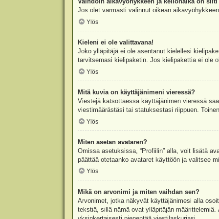
Vaihdoin aikavyöhykkeen ja kellonaika on silti 
Jos olet varmasti valinnut oikean aikavyöhykkeen j
Ylös
Kieleni ei ole valittavana!
Joko ylläpitäjä ei ole asentanut kielellesi kielipak
tarvitsemasi kielipaketin. Jos kielipakettia ei ol
Ylös
Mitä kuvia on käyttäjänimeni vieressä?
Viestejä katsottaessa käyttäjänimen vieressä saatt
viestimäärästäsi tai statuksestasi riippuen. Toinen
Ylös
Miten asetan avataren?
Omissa asetuksissa, “Profiilin” alla, voit lisätä a
päättää otetaanko avataret käyttöön ja valitsee mit
Ylös
Mikä on arvonimi ja miten vaihdan sen?
Arvonimet, jotka näkyvät käyttäjänimesi alla osoitt
tekstiä, sillä nämä ovat ylläpitäjän määrittelemiä.
yksinkertaisesti pienentää viestilaskuriasi.