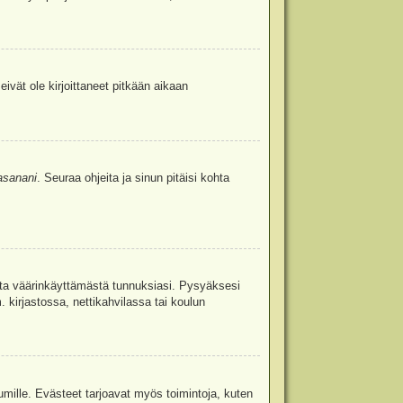
eivät ole kirjoittaneet pitkään aikaan
asanani
. Seuraa ohjeita ja sinun pitäisi kohta
uita väärinkäyttämästä tunnuksiasi. Pysyäksesi
. kirjastossa, nettikahvilassa tai koulun
umille. Evästeet tarjoavat myös toimintoja, kuten