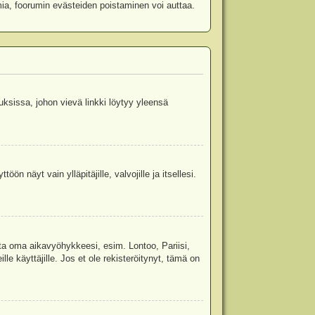
mia, foorumin evästeiden poistaminen voi auttaa.
uksissa, johon vievä linkki löytyy yleensä
ön näyt vain ylläpitäjille, valvojille ja itsellesi.
sta oma aikavyöhykkeesi, esim. Lontoo, Pariisi,
 käyttäjille. Jos et ole rekisteröitynyt, tämä on