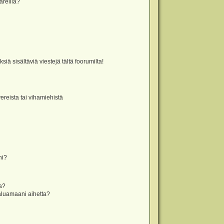
äreillä?
iä sisältäviä viestejä tältä foorumilta!
vereista tai vihamiehistä
ni?
la?
aluamaani aihetta?