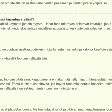
ston omistajalla on asetusvirhe heidän päässään ja heidän pitäisi korjata se.
nää kirjautua sisään?!
jätilisi käytöstä jostain syystä. Useat foorumit myös poistavat käyttäjiä, jotka 
äynyt, yritä rekisteröityä uudelleen ja osallistu keskusteluun aktiivisemmin.
, se voidaan asettaa uudelleen. Käy kirjautumissivulla ja klikkaa
Unohdin sal
a yhteyttä foorumin ylläpitäjään.
asi, foorumi pitää sinut kirjautuneena ennalta määritellyn ajan. Tämä estää m
tuessasi. Tämä ei ole suositeltavaa, jos käytät foorumia jaetulta koneelta, esim
umin ylläpitäjä on estänyt tämän toiminnon käyttämisen.
 ovat phpBB:n luomia. Ne tunnistavat sinut ja pitävät sinut kirjautuneena foor