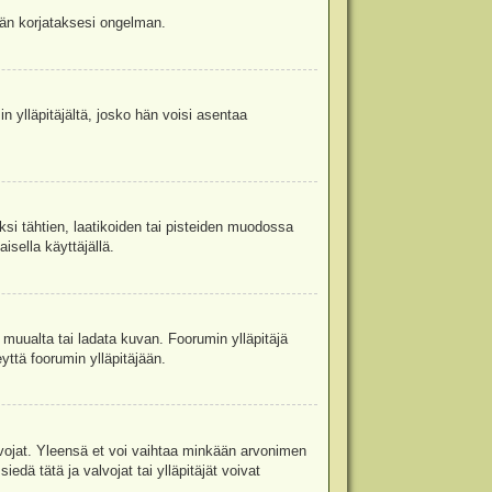
jään korjataksesi ongelman.
in ylläpitäjältä, josko hän voisi asentaa
ksi tähtien, laatikoiden tai pisteiden muodossa
isella käyttäjällä.
a muualta tai ladata kuvan. Foorumin ylläpitäjä
yttä foorumin ylläpitäjään.
valvojat. Yleensä et voi vaihtaa minkään arvonimen
edä tätä ja valvojat tai ylläpitäjät voivat