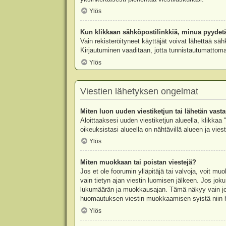
Ylös
Kun klikkaan sähköpostilinkkiä, minua pyydet
Vain rekisteröityneet käyttäjät voivat lähettää säh
Kirjautuminen vaaditaan, jotta tunnistautumattomat
Ylös
Viestien lähetyksen ongelmat
Miten luon uuden viestiketjun tai lähetän vast
Aloittaaksesi uuden viestiketjun alueella, klikkaa 
oikeuksistasi alueella on nähtävillä alueen ja viesti
Ylös
Miten muokkaan tai poistan viestejä?
Jos et ole foorumin ylläpitäjä tai valvoja, voit m
vain tietyn ajan viestin luomisen jälkeen. Jos joku
lukumäärän ja muokkausajan. Tämä näkyy vain jos j
huomautuksen viestin muokkaamisen syistä niin hal
Ylös