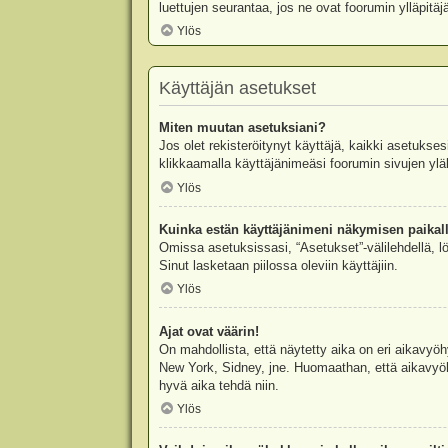
luettujen seurantaa, jos ne ovat foorumin ylläpit
Ylös
Käyttäjän asetukset
Miten muutan asetuksiani?
Jos olet rekisteröitynyt käyttäjä, kaikki asetukse
klikkaamalla käyttäjänimeäsi foorumin sivujen yläl
Ylös
Kuinka estän käyttäjänimeni näkymisen paikall
Omissa asetuksissasi, “Asetukset”-välilehdellä, l
Sinut lasketaan piilossa oleviin käyttäjiin.
Ylös
Ajat ovat väärin!
On mahdollista, että näytetty aika on eri aikavyö
New York, Sidney, jne. Huomaathan, että aikavyöhy
hyvä aika tehdä niin.
Ylös