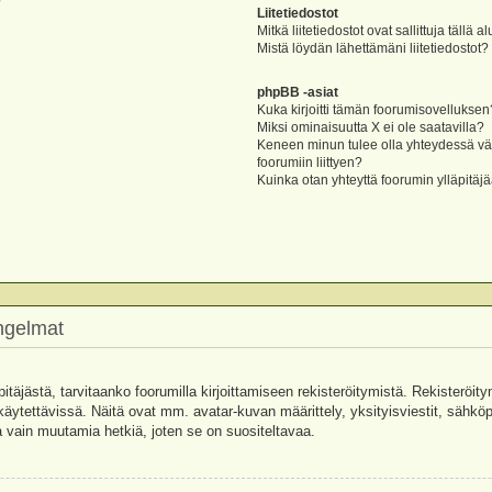
?
Liitetiedostot
Mitkä liitetiedostot ovat sallittuja tällä a
Mistä löydän lähettämäni liitetiedostot?
phpBB -asiat
Kuka kirjoitti tämän foorumisovelluksen
Miksi ominaisuutta X ei ole saatavilla?
Keneen minun tulee olla yhteydessä vää
foorumiin liittyen?
Kuinka otan yhteyttä foorumin ylläpitäj
ongelmat
pitäjästä, tarvitaanko foorumilla kirjoittamiseen rekisteröitymistä. Rekisteröity
käytettävissä. Näitä ovat mm. avatar-kuvan määrittely, yksityisviestit, sähköpo
 vain muutamia hetkiä, joten se on suositeltavaa.