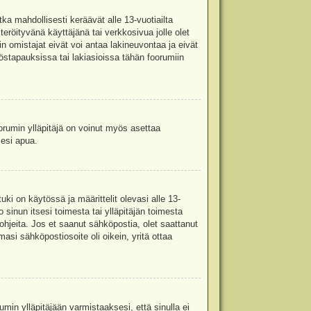
ka mahdollisesti keräävät alle 13-vuotiailta
teröityvänä käyttäjänä tai verkkosivua jolle olet
omistajat eivät voi antaa lakineuvontaa ja eivät
stapauksissa tai lakiasioissa tähän foorumiin
oorumin ylläpitäjä on voinut myös asettaa
sesi apua.
i on käytössä ja määrittelit olevasi alle 13-
 sinun itsesi toimesta tai ylläpitäjän toimesta
 ohjeita. Jos et saanut sähköpostia, olet saattanut
asi sähköpostiosoite oli oikein, yritä ottaa
min ylläpitäjään varmistaaksesi, että sinulla ei