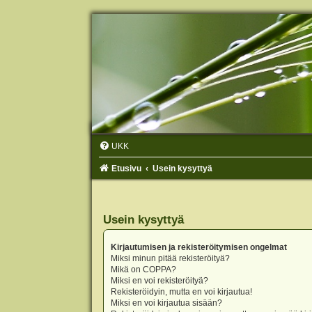
UKK
Etusivu
Usein kysyttyä
Usein kysyttyä
Kirjautumisen ja rekisteröitymisen ongelmat
Miksi minun pitää rekisteröityä?
Mikä on COPPA?
Miksi en voi rekisteröityä?
Rekisteröidyin, mutta en voi kirjautua!
Miksi en voi kirjautua sisään?