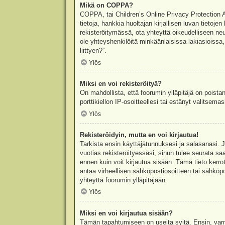
Mikä on COPPA?
COPPA, tai Children’s Online Privacy Protection Ac
tietoja, hankkia huoltajan kirjallisen luvan tieto
rekisteröitymässä, ota yhteyttä oikeudelliseen n
ole yhteyshenkilöitä minkäänlaisissa lakiasioiss
liittyen?”.
Ylös
Miksi en voi rekisteröityä?
On mahdollista, että foorumin ylläpitäjä on poista
porttikiellon IP-osoitteellesi tai estänyt valitsem
Ylös
Rekisteröidyin, mutta en voi kirjautua!
Tarkista ensin käyttäjätunnuksesi ja salasanasi. 
vuotias rekisteröityessäsi, sinun tulee seurata sa
ennen kuin voit kirjautua sisään. Tämä tieto kerro
antaa virheellisen sähköpostiosoitteen tai sähköpo
yhteyttä foorumin ylläpitäjään.
Ylös
Miksi en voi kirjautua sisään?
Tämän tapahtumiseen on useita syitä. Ensin, varmis