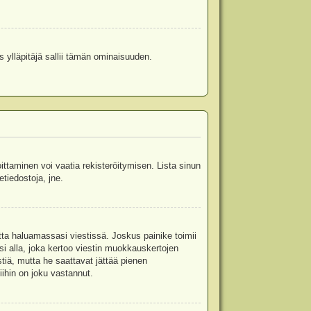
s ylläpitäjä sallii tämän ominaisuuden.
oittaminen voi vaatia rekisteröitymisen. Lista sinun
etiedostoja, jne.
etta haluamassasi viestissä. Joskus painike toimii
isi alla, joka kertoo viestin muokkauskertojen
tiä, mutta he saattavat jättää pienen
ihin on joku vastannut.