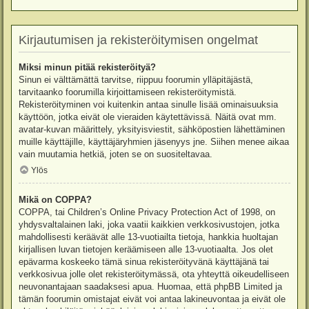
Kirjautumisen ja rekisteröitymisen ongelmat
Miksi minun pitää rekisteröityä?
Sinun ei välttämättä tarvitse, riippuu foorumin ylläpitäjästä,
tarvitaanko foorumilla kirjoittamiseen rekisteröitymistä.
Rekisteröityminen voi kuitenkin antaa sinulle lisää ominaisuuksia
käyttöön, jotka eivät ole vieraiden käytettävissä. Näitä ovat mm.
avatar-kuvan määrittely, yksityisviestit, sähköpostien lähettäminen
muille käyttäjille, käyttäjäryhmien jäsenyys jne. Siihen menee aikaa
vain muutamia hetkiä, joten se on suositeltavaa.
Ylös
Mikä on COPPA?
COPPA, tai Children’s Online Privacy Protection Act of 1998, on
yhdysvaltalainen laki, joka vaatii kaikkien verkkosivustojen, jotka
mahdollisesti keräävät alle 13-vuotiailta tietoja, hankkia huoltajan
kirjallisen luvan tietojen keräämiseen alle 13-vuotiaalta. Jos olet
epävarma koskeeko tämä sinua rekisteröityvänä käyttäjänä tai
verkkosivua jolle olet rekisteröitymässä, ota yhteyttä oikeudelliseen
neuvonantajaan saadaksesi apua. Huomaa, että phpBB Limited ja
tämän foorumin omistajat eivät voi antaa lakineuvontaa ja eivät ole