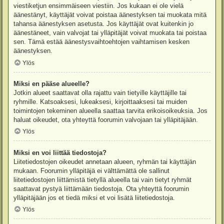
viestiketjun ensimmäiseen viestiin. Jos kukaan ei ole vielä
äänestänyt, käyttäjät voivat poistaa äänestyksen tai muokata mitä
tahansa äänestyksen asetusta. Jos käyttäjät ovat kuitenkin jo
äänestäneet, vain valvojat tai ylläpitäjät voivat muokata tai poistaa
sen. Tämä estää äänestysvaihtoehtojen vaihtamisen kesken
äänestyksen.
Ylös
Miksi en pääse alueelle?
Jotkin alueet saattavat olla rajattu vain tietyille käyttäjille tai
ryhmille. Katsoaksesi, lukeaksesi, kirjoittaaksesi tai muiden
toimintojen tekeminen alueella saattaa tarvita erikoisoikeuksia. Jos
haluat oikeudet, ota yhteyttä foorumin valvojaan tai ylläpitäjään.
Ylös
Miksi en voi liittää tiedostoja?
Liitetiedostojen oikeudet annetaan alueen, ryhmän tai käyttäjän
mukaan. Foorumin ylläpitäjä ei välttämättä ole sallinut
liitetiedostojen liittämistä tietyllä alueella tai vain tietyt ryhmät
saattavat pystyä liittämään tiedostoja. Ota yhteyttä foorumin
ylläpitäjään jos et tiedä miksi et voi lisätä liitetiedostoja.
Ylös