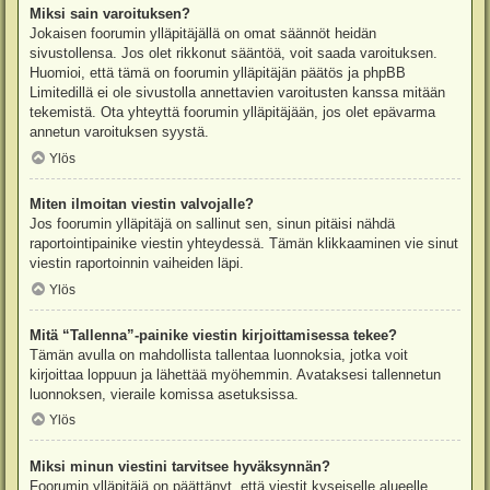
Miksi sain varoituksen?
Jokaisen foorumin ylläpitäjällä on omat säännöt heidän
sivustollensa. Jos olet rikkonut sääntöä, voit saada varoituksen.
Huomioi, että tämä on foorumin ylläpitäjän päätös ja phpBB
Limitedillä ei ole sivustolla annettavien varoitusten kanssa mitään
tekemistä. Ota yhteyttä foorumin ylläpitäjään, jos olet epävarma
annetun varoituksen syystä.
Ylös
Miten ilmoitan viestin valvojalle?
Jos foorumin ylläpitäjä on sallinut sen, sinun pitäisi nähdä
raportointipainike viestin yhteydessä. Tämän klikkaaminen vie sinut
viestin raportoinnin vaiheiden läpi.
Ylös
Mitä “Tallenna”-painike viestin kirjoittamisessa tekee?
Tämän avulla on mahdollista tallentaa luonnoksia, jotka voit
kirjoittaa loppuun ja lähettää myöhemmin. Avataksesi tallennetun
luonnoksen, vieraile komissa asetuksissa.
Ylös
Miksi minun viestini tarvitsee hyväksynnän?
Foorumin ylläpitäjä on päättänyt, että viestit kyseiselle alueelle