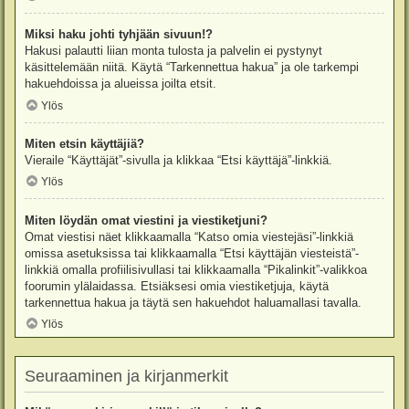
Miksi haku johti tyhjään sivuun!?
Hakusi palautti liian monta tulosta ja palvelin ei pystynyt
käsittelemään niitä. Käytä “Tarkennettua hakua” ja ole tarkempi
hakuehdoissa ja alueissa joilta etsit.
Ylös
Miten etsin käyttäjiä?
Vieraile “Käyttäjät”-sivulla ja klikkaa “Etsi käyttäjä”-linkkiä.
Ylös
Miten löydän omat viestini ja viestiketjuni?
Omat viestisi näet klikkaamalla “Katso omia viestejäsi”-linkkiä
omissa asetuksissa tai klikkaamalla “Etsi käyttäjän viesteistä”-
linkkiä omalla profiilisivullasi tai klikkaamalla “Pikalinkit”-valikkoa
foorumin ylälaidassa. Etsiäksesi omia viestiketjuja, käytä
tarkennettua hakua ja täytä sen hakuehdot haluamallasi tavalla.
Ylös
Seuraaminen ja kirjanmerkit