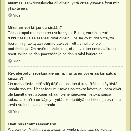
antamasi sähköpostiosoite oli oikein, yritä ottaa yhteyttä foorumin
ylläpitäjään.
Ylös
Miksi en voi kirjautua sisään?
Tämän tapahtumiseen on useita syitä. Ensin, varmista että
tunnuksesi ja salasanasi ovat oikein. Jos ne ovat, ota yhteyttä
foorumin ylläpitäjään varmistaaksesi, että sinulla ei ole
porttikieltoja. On myös mahdollista, että sivuston omistajalla on
asetusvirhe heidän päässään ja heidän pitäisi korjata se.
Ylös
Rekisteröidyin joskus aiemmin, mutta en voi enää kirjautua
sisään?!
On mahdollista, että ylläpitäjä on poistanut käyttäjätilisi käytöstä
jostain syystä. Useat foorumit myös poistavat käyttäjiä, jotka eivät
ole kirjoittaneet pitkään aikaan pienentääkseen tietokantansa
kokoa. Jos näin on käynyt, yritä rekisteröityä uudelleen ja osallistu
keskusteluun aktiivisemmin.
Ylös
Olen hukannut salasanani!
Älä panikoi! Vaikka salasanaasi ei voida palauttaa, se voidaan