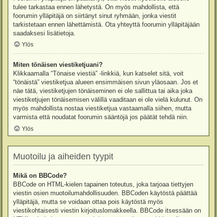
tulee tarkastaa ennen lähetystä. On myös mahdollista, että
foorumin ylläpitäjä on siirtänyt sinut ryhmään, jonka viestit
tarkistetaan ennen lähettämistä. Ota yhteyttä foorumin ylläpitäjään
saadaksesi lisätietoja.
Ylös
Miten tönäisen viestiketjuani?
Klikkaamalla “Tönaise viestiä” -linkkiä, kun katselet sitä, voit
“tönäistä” viestiketjua alueen ensimmäisen sivun yläosaan. Jos et
näe tätä, viestiketjujen tönäiseminen ei ole sallittua tai aika joka
viestiketjujen tönäisemisen välillä vaaditaan ei ole vielä kulunut. On
myös mahdollista nostaa viestiketjua vastaamalla siihen, mutta
varmista että noudatat foorumin sääntöjä jos päätät tehdä niin.
Ylös
Muotoilu ja aiheiden tyypit
Mikä on BBCode?
BBCode on HTML-kielen tapainen toteutus, joka tarjoaa tiettyjen
viestin osien muotoilumahdollisuuden. BBCoden käytöstä päättää
ylläpitäjä, mutta se voidaan ottaa pois käytöstä myös
viestikohtaisesti viestin kirjoituslomakkeella. BBCode itsessään on