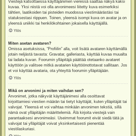
Viestejä katsottaessa käyttäjänimen vieressä saattaa näkyä kaksi
kuvaa. Yksi niistä voi olla arvonimeesi liitetty kuva esimerkiksi
tähtien, laatikoiden tai pisteiden muodossa viestimäärästäsi tai
statuksestasi riippuen. Toinen, yleensä isompi kuva on avatar ja on
yleensä uniikki tai henkilökohtainen jokaisella käyttäjällä.
Ylös
Miten asetan avataren?
Omissa asetuksissa, “Profiilin” alla, voit lisätä avataren käyttämällä
jotain neljästä tavasta: Gravatar, galleriasta, käyttää kuvaa muualta
tai ladata kuvan. Foorumin ylläpitäjä päättää otetaanko avataret
käyttöön ja valitsee mitkä avatarien käyttöönottotavat sallitaan. Jos
et voi käyttää avataria, ota yhteyttä foorumin ylläpitäjään.
Ylös
Mikä on arvonimi ja miten vaihdan sen?
Arvonimet, jotka näkyvät käyttäjänimesi alla osoittavat
kirjoittamiesi viestien määrän tai tietyt käyttäjät, kuten ylläpitäjät tai
valvojat. Yleensä et voi vaihtaa minkään arvonimen tekstiä, sillä
nämä ovat ylläpitäjän määrittelemiä. Älä kirjoita viestejä vain
parantaaksesi arvonimeäsi. Useimmat foorumit eivät siedä tätä ja
valvojat tai ylläpitäjät voivat yksinkertaisesti pienentää
viestilaskuriasi.