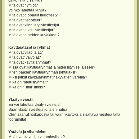
Onko HTML sallittu?
Mitä ovat hymiöt?
Voinko lähettää kuvia?
Mitä ovat globaalit tiedotteet?
Mitä ovat tiedotteet?
Mitä ovat kiinnitetyt viestiketjut
Mitä ovat lukitut viestiketjut?
Mitä ovat aiheiden kuvakkeet?
Käyttäjätasot ja ryhmät
Mitä ovat ylläpitäjät?
Mitä ovatr valvojat?
Mitä ovat käyttäjäryhmät?
Missä ovat käyttäjäryhmät ja miten liityn sellaiseen?
Miten pääsen käyttäjäryhmän johtajaksi?
Miksi jotkut käyttäjäryhmät näkyvät eri väreillä?
Mikä on “oletusryhmä”?
Mikä on “Tiimi” linkki?
Yksityisviestit
En voi lähettää yksityisviestejä!
Saan yksityisviestejä joita en halua!
Olen saanut roskapostia tai väärinkäytöksiä sisältäviä viestejä tältä
foorumilta!
Ystävät ja vihamiehet
Mitä ovat kaveri ja vihamieslistat?