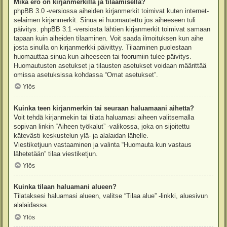
Mikä ero on kirjanmerkillä ja tilaamisella?
phpBB 3.0 -versiossa aiheiden kirjanmerkit toimivat kuten internet-
selaimen kirjanmerkit. Sinua ei huomautettu jos aiheeseen tuli
päivitys. phpBB 3.1 -versiosta lähtien kirjanmerkit toimivat samaan
tapaan kuin aiheiden tilaaminen. Voit saada ilmoituksen kun aihe
josta sinulla on kirjanmerkki päivittyy. Tilaaminen puolestaan
huomauttaa sinua kun aiheeseen tai foorumiin tulee päivitys.
Huomautusten asetukset ja tilausten asetukset voidaan määrittää
omissa asetuksissa kohdassa “Omat asetukset”.
Ylös
Kuinka teen kirjanmerkin tai seuraan haluamaani aihetta?
Voit tehdä kirjanmekin tai tilata haluamasi aiheen valitsemalla
sopivan linkin “Aiheen työkalut” -valikossa, joka on sijoitettu
kätevästi keskustelun ylä- ja alalaidan lähelle.
Viestiketjuun vastaaminen ja valinta “Huomauta kun vastaus
lähetetään” tilaa viestiketjun.
Ylös
Kuinka tilaan haluamani alueen?
Tilataksesi haluamasi alueen, valitse “Tilaa alue” -linkki, aluesivun
alalaidassa.
Ylös