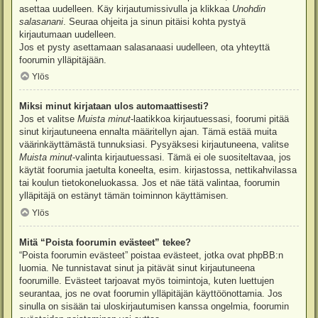
asettaa uudelleen. Käy kirjautumissivulla ja klikkaa
Unohdin
salasanani
. Seuraa ohjeita ja sinun pitäisi kohta pystyä
kirjautumaan uudelleen.
Jos et pysty asettamaan salasanaasi uudelleen, ota yhteyttä
foorumin ylläpitäjään.
Ylös
Miksi minut kirjataan ulos automaattisesti?
Jos et valitse
Muista minut
-laatikkoa kirjautuessasi, foorumi pitää
sinut kirjautuneena ennalta määritellyn ajan. Tämä estää muita
väärinkäyttämästä tunnuksiasi. Pysyäksesi kirjautuneena, valitse
Muista minut
-valinta kirjautuessasi. Tämä ei ole suositeltavaa, jos
käytät foorumia jaetulta koneelta, esim. kirjastossa, nettikahvilassa
tai koulun tietokoneluokassa. Jos et näe tätä valintaa, foorumin
ylläpitäjä on estänyt tämän toiminnon käyttämisen.
Ylös
Mitä “Poista foorumin evästeet” tekee?
“Poista foorumin evästeet” poistaa evästeet, jotka ovat phpBB:n
luomia. Ne tunnistavat sinut ja pitävät sinut kirjautuneena
foorumille. Evästeet tarjoavat myös toimintoja, kuten luettujen
seurantaa, jos ne ovat foorumin ylläpitäjän käyttöönottamia. Jos
sinulla on sisään tai uloskirjautumisen kanssa ongelmia, foorumin