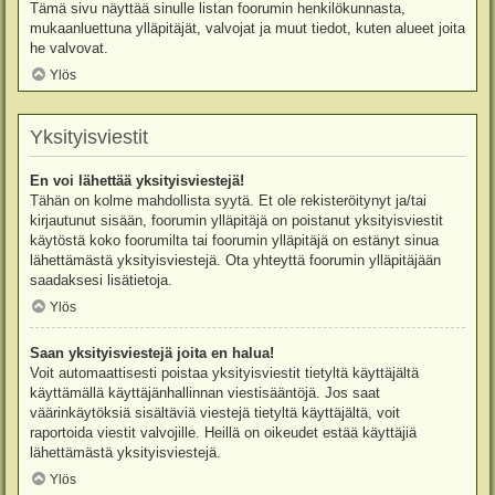
Tämä sivu näyttää sinulle listan foorumin henkilökunnasta,
mukaanluettuna ylläpitäjät, valvojat ja muut tiedot, kuten alueet joita
he valvovat.
Ylös
Yksityisviestit
En voi lähettää yksityisviestejä!
Tähän on kolme mahdollista syytä. Et ole rekisteröitynyt ja/tai
kirjautunut sisään, foorumin ylläpitäjä on poistanut yksityisviestit
käytöstä koko foorumilta tai foorumin ylläpitäjä on estänyt sinua
lähettämästä yksityisviestejä. Ota yhteyttä foorumin ylläpitäjään
saadaksesi lisätietoja.
Ylös
Saan yksityisviestejä joita en halua!
Voit automaattisesti poistaa yksityisviestit tietyltä käyttäjältä
käyttämällä käyttäjänhallinnan viestisääntöjä. Jos saat
väärinkäytöksiä sisältäviä viestejä tietyltä käyttäjältä, voit
raportoida viestit valvojille. Heillä on oikeudet estää käyttäjiä
lähettämästä yksityisviestejä.
Ylös