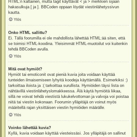
HTML:n kaltainen, mutta tagit käyttävät < ja > merkkien sijaan
hakasulkuja [ ja ]. BBCoden oppaan löydät viestinlähetyssivun
kautta.
Ylös
Onko HTML sallittu?
Ei. Tällä foorumilla ei ole mahdollista lähettää HTML:ää siten, että
se toimisi HTML-koodina. Yleisimmät HTML-muotoilut voi kuitenkin
tehdä BBCoden avulla.
Ylös
Mitä ovat hymiöt?
Hymiöt tai emoticonit ovat pieniä kuvia joita voidaan käyttää
tunteiden ilmaisemiseen lyhyitä koodeja käyttämällä. Esimerkiksi :)
tarkoittaa iloista ja :( tarkoittaa surullista. Hymiöiden täysi lista on
nähtävillä viestinlähetyslomakkeessa. Älä käytä hymiöitä liikaa,
sillä ne voivat tehdä viestistä lukukelvottoman ja valvoja voi poistaa
niitä tai viestin kokonaan. Foorumin ylläpitäjä on voinut myös
määritellä rajan yksittäisen viestin hymiöiden määrälle.
Ylös
Voinko lähettää kuvia?
Kyllä, kuvia voidaan käyttää viesteissäsi. Jos ylläpitäjä on sallinut