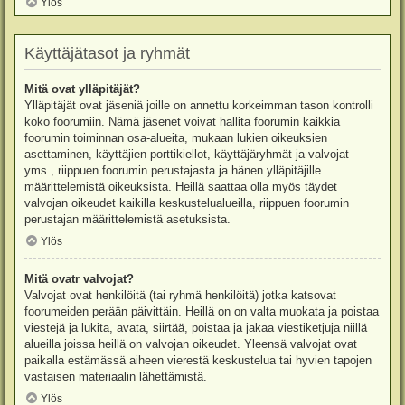
Ylös
Käyttäjätasot ja ryhmät
Mitä ovat ylläpitäjät?
Ylläpitäjät ovat jäseniä joille on annettu korkeimman tason kontrolli
koko foorumiin. Nämä jäsenet voivat hallita foorumin kaikkia
foorumin toiminnan osa-alueita, mukaan lukien oikeuksien
asettaminen, käyttäjien porttikiellot, käyttäjäryhmät ja valvojat
yms., riippuen foorumin perustajasta ja hänen ylläpitäjille
määrittelemistä oikeuksista. Heillä saattaa olla myös täydet
valvojan oikeudet kaikilla keskustelualueilla, riippuen foorumin
perustajan määrittelemistä asetuksista.
Ylös
Mitä ovatr valvojat?
Valvojat ovat henkilöitä (tai ryhmä henkilöitä) jotka katsovat
foorumeiden perään päivittäin. Heillä on on valta muokata ja poistaa
viestejä ja lukita, avata, siirtää, poistaa ja jakaa viestiketjuja niillä
alueilla joissa heillä on valvojan oikeudet. Yleensä valvojat ovat
paikalla estämässä aiheen vierestä keskustelua tai hyvien tapojen
vastaisen materiaalin lähettämistä.
Ylös