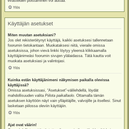
evästeiden poistaminen voi auttaa.
Ylös
Käyttäjän asetukset
Miten muutan asetuksiani?
Jos olet rekisteröitynyt käyttäjä, kaikki asetuksesi tallennetaan
foorumin tietokantaan. Muokataksesi niitä, vieraile omissa
asetuksissa, johon vievä linkki löytyy yleensä klikkaamalla
käyttäjänimeäsi foorumin sivujen ylälaidassa. Tätä kautta voit
muokata asetuksiasi ja valintojasi.
Ylös
Kuinka estän käyttäjänimeni näkymisen paikalla olevissa
käyttäjissä?
Omissa asetuksissasi, “Asetukset”-välilehdellä, löydät
mahdollisuuden valita
Piilota paikallaolo
. Ottamalla tämän
asetuksen käyttöön näyt vain ylläpitäjille, valvojille ja itsellesi. Sinut
lasketaan piilossa oleviin käyttäjiin.
Ylös
Ajat ovat väärin!