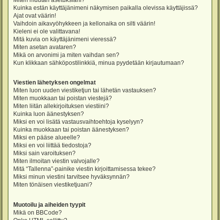
Miten muutan asetuksiani?
Kuinka estän käyttäjänimeni näkymisen paikalla olevissa käyttäjissä?
Ajat ovat väärin!
Vaihdoin aikavyöhykkeen ja kellonaika on silti väärin!
Kieleni ei ole valittavana!
Mitä kuvia on käyttäjänimeni vieressä?
Miten asetan avataren?
Mikä on arvonimi ja miten vaihdan sen?
Kun klikkaan sähköpostilinkkiä, minua pyydetään kirjautumaan?
Viestien lähetyksen ongelmat
Miten luon uuden viestiketjun tai lähetän vastauksen?
Miten muokkaan tai poistan viestejä?
Miten liitän allekirjoituksen viestiini?
Kuinka luon äänestyksen?
Miksi en voi lisätä vastausvaihtoehtoja kyselyyn?
Kuinka muokkaan tai poistan äänestyksen?
Miksi en pääse alueelle?
Miksi en voi liittää tiedostoja?
Miksi sain varoituksen?
Miten ilmoitan viestin valvojalle?
Mitä “Tallenna”-painike viestin kirjoittamisessa tekee?
Miksi minun viestini tarvitsee hyväksynnän?
Miten tönäisen viestiketjuani?
Muotoilu ja aiheiden tyypit
Mikä on BBCode?