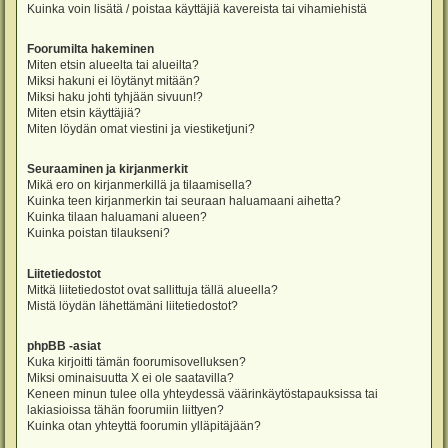
Kuinka voin lisätä / poistaa käyttäjiä kavereista tai vihamiehistä
Foorumilta hakeminen
Miten etsin alueelta tai alueilta?
Miksi hakuni ei löytänyt mitään?
Miksi haku johti tyhjään sivuun!?
Miten etsin käyttäjiä?
Miten löydän omat viestini ja viestiketjuni?
Seuraaminen ja kirjanmerkit
Mikä ero on kirjanmerkillä ja tilaamisella?
Kuinka teen kirjanmerkin tai seuraan haluamaani aihetta?
Kuinka tilaan haluamani alueen?
Kuinka poistan tilaukseni?
Liitetiedostot
Mitkä liitetiedostot ovat sallittuja tällä alueella?
Mistä löydän lähettämäni liitetiedostot?
phpBB -asiat
Kuka kirjoitti tämän foorumisovelluksen?
Miksi ominaisuutta X ei ole saatavilla?
Keneen minun tulee olla yhteydessä väärinkäytöstapauksissa tai
lakiasioissa tähän foorumiin liittyen?
Kuinka otan yhteyttä foorumin ylläpitäjään?