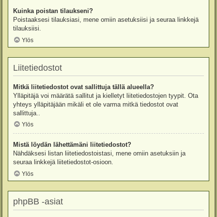
Kuinka poistan tilaukseni?
Poistaaksesi tilauksiasi, mene omiin asetuksiisi ja seuraa linkkejä
tilauksiisi.
Ylös
Liitetiedostot
Mitkä liitetiedostot ovat sallittuja tällä alueella?
Ylläpitäjä voi määrätä sallitut ja kielletyt liitetiedostojen tyypit. Ota
yhteys ylläpitäjään mikäli et ole varma mitkä tiedostot ovat
sallittuja..
Ylös
Mistä löydän lähettämäni liitetiedostot?
Nähdäksesi listan liitetiedostoistasi, mene omiin asetuksiin ja
seuraa linkkejä liitetiedostot-osioon.
Ylös
phpBB -asiat