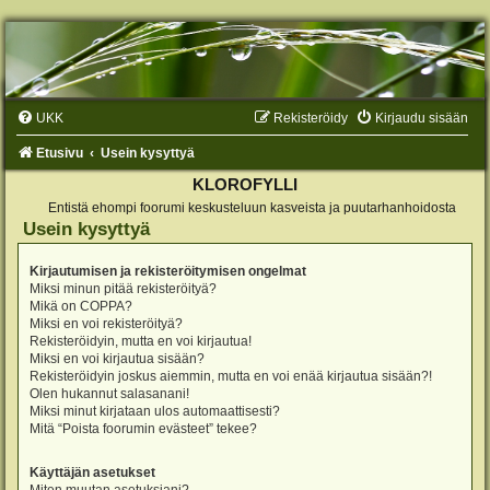
UKK
Rekisteröidy
Kirjaudu sisään
Etusivu
Usein kysyttyä
KLOROFYLLI
Entistä ehompi foorumi keskusteluun kasveista ja puutarhanhoidosta
Usein kysyttyä
Kirjautumisen ja rekisteröitymisen ongelmat
Miksi minun pitää rekisteröityä?
Mikä on COPPA?
Miksi en voi rekisteröityä?
Rekisteröidyin, mutta en voi kirjautua!
Miksi en voi kirjautua sisään?
Rekisteröidyin joskus aiemmin, mutta en voi enää kirjautua sisään?!
Olen hukannut salasanani!
Miksi minut kirjataan ulos automaattisesti?
Mitä “Poista foorumin evästeet” tekee?
Käyttäjän asetukset