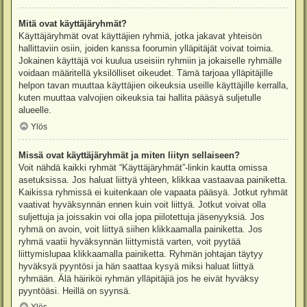
Mitä ovat käyttäjäryhmät?
Käyttäjäryhmät ovat käyttäjien ryhmiä, jotka jakavat yhteisön
hallittaviin osiin, joiden kanssa foorumin ylläpitäjät voivat toimia.
Jokainen käyttäjä voi kuulua useisiin ryhmiin ja jokaiselle ryhmälle
voidaan määritellä yksilölliset oikeudet. Tämä tarjoaa ylläpitäjille
helpon tavan muuttaa käyttäjien oikeuksia useille käyttäjille kerralla,
kuten muuttaa valvojien oikeuksia tai hallita pääsyä suljetulle
alueelle.
Ylös
Missä ovat käyttäjäryhmät ja miten liityn sellaiseen?
Voit nähdä kaikki ryhmät “Käyttäjäryhmät”-linkin kautta omissa
asetuksissa. Jos haluat liittyä yhteen, klikkaa vastaavaa painiketta.
Kaikissa ryhmissä ei kuitenkaan ole vapaata pääsyä. Jotkut ryhmät
vaativat hyväksynnän ennen kuin voit liittyä. Jotkut voivat olla
suljettuja ja joissakin voi olla jopa piilotettuja jäsenyyksiä. Jos
ryhmä on avoin, voit liittyä siihen klikkaamalla painiketta. Jos
ryhmä vaatii hyväksynnän liittymistä varten, voit pyytää
liittymislupaa klikkaamalla painiketta. Ryhmän johtajan täytyy
hyväksyä pyyntösi ja hän saattaa kysyä miksi haluat liittyä
ryhmään. Älä häiriköi ryhmän ylläpitäjiä jos he eivät hyväksy
pyyntöäsi. Heillä on syynsä.