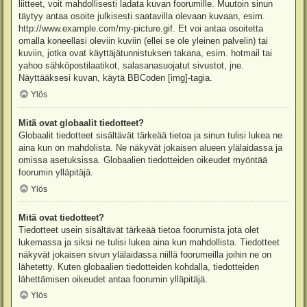
liitteet, voit mahdollisesti ladata kuvan foorumille. Muutoin sinun
täytyy antaa osoite julkisesti saatavilla olevaan kuvaan, esim.
http://www.example.com/my-picture.gif. Et voi antaa osoitetta
omalla koneellasi oleviin kuviin (ellei se ole yleinen palvelin) tai
kuviin, jotka ovat käyttäjätunnistuksen takana, esim. hotmail tai
yahoo sähköpostilaatikot, salasanasuojatut sivustot, jne.
Näyttääksesi kuvan, käytä BBCoden [img]-tagia.
Ylös
Mitä ovat globaalit tiedotteet?
Globaalit tiedotteet sisältävät tärkeää tietoa ja sinun tulisi lukea ne
aina kun on mahdolista. Ne näkyvät jokaisen alueen ylälaidassa ja
omissa asetuksissa. Globaalien tiedotteiden oikeudet myöntää
foorumin ylläpitäjä.
Ylös
Mitä ovat tiedotteet?
Tiedotteet usein sisältävät tärkeää tietoa foorumista jota olet
lukemassa ja siksi ne tulisi lukea aina kun mahdollista. Tiedotteet
näkyvät jokaisen sivun ylälaidassa niillä foorumeilla joihin ne on
lähetetty. Kuten globaalien tiedotteiden kohdalla, tiedotteiden
lähettämisen oikeudet antaa foorumin ylläpitäjä.
Ylös