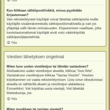
Ylös
Kun klikkaan sähköpostilinkkiä, minua pyydetään
kirjautumaan?
Vain rekisteröityneet käyttäjät voivat lähettää sähköpostia muille
käyttäjille sisäänrakennetulla sähköpostilomakkeella ja vain jos
ylläpitäjä sallii tämän ominaisuuden. Kirjautuminen vaaditaan, jotta
tunnistautumattomat käyttäjät eivät voisi väärinkäyttää
sähköpostijärjestelmää.
Ylös
Viestien lähetyksen ongelmat
Miten luon uuden viestiketjun tai lähetän vastauksen?
Aloittaaksesi uuden viestiketjun alueella, klikkaa "Uusi Aihe".
Vastataksesi viestiketjuun klikkaa "Vastaa Viestiin". Viestien
kirjoittaminen voi vaatia rekisteröitymisen. Lista sinun oikeuksistasi
alueella on nähtävillä alueen ja viestiketjun alalaidassa.
Esimerkiksi: Voit kirjoittaa uusia viestejä, Voit lähettää
liitetiedostoja, jne.
Ylös
Miten muokkaan tai poistan viestejä?