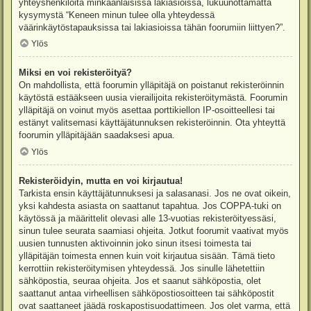
yhteyshenkilöitä minkäänlaisissa lakiasioissa, lukuunottamatta
kysymystä “Keneen minun tulee olla yhteydessä
väärinkäytöstapauksissa tai lakiasioissa tähän foorumiin liittyen?”.
Ylös
Miksi en voi rekisteröityä?
On mahdollista, että foorumin ylläpitäjä on poistanut rekisteröinnin
käytöstä estääkseen uusia vierailijoita rekisteröitymästä. Foorumin
ylläpitäjä on voinut myös asettaa porttikiellon IP-osoitteellesi tai
estänyt valitsemasi käyttäjätunnuksen rekisteröinnin. Ota yhteyttä
foorumin ylläpitäjään saadaksesi apua.
Ylös
Rekisteröidyin, mutta en voi kirjautua!
Tarkista ensin käyttäjätunnuksesi ja salasanasi. Jos ne ovat oikein,
yksi kahdesta asiasta on saattanut tapahtua. Jos COPPA-tuki on
käytössä ja määrittelit olevasi alle 13-vuotias rekisteröityessäsi,
sinun tulee seurata saamiasi ohjeita. Jotkut foorumit vaativat myös
uusien tunnusten aktivoinnin joko sinun itsesi toimesta tai
ylläpitäjän toimesta ennen kuin voit kirjautua sisään. Tämä tieto
kerrottiin rekisteröitymisen yhteydessä. Jos sinulle lähetettiin
sähköpostia, seuraa ohjeita. Jos et saanut sähköpostia, olet
saattanut antaa virheellisen sähköpostiosoitteen tai sähköpostit
ovat saattaneet jäädä roskapostisuodattimeen. Jos olet varma, että