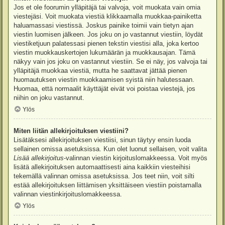
Jos et ole foorumin ylläpitäjä tai valvoja, voit muokata vain omia
viestejäsi. Voit muokata viestiä klikkaamalla muokkaa-painiketta
haluamassasi viestissä. Joskus painike toimii vain tietyn ajan
viestin luomisen jälkeen. Jos joku on jo vastannut viestiin, löydät
viestiketjuun palatessasi pienen tekstin viestisi alla, joka kertoo
viestin muokkauskertojen lukumäärän ja muokkausajan. Tämä
näkyy vain jos joku on vastannut viestiin. Se ei näy, jos valvoja tai
ylläpitäjä muokkaa viestiä, mutta he saattavat jättää pienen
huomautuksen viestin muokkaamisen syistä niin halutessaan.
Huomaa, että normaalit käyttäjät eivät voi poistaa viestejä, jos
niihin on joku vastannut.
Ylös
Miten liitän allekirjoituksen viestiini?
Lisätäksesi allekirjoituksen viestiisi, sinun täytyy ensin luoda
sellainen omissa asetuksissa. Kun olet luonut sellaisen, voit valita
Lisää allekirjoitus
-valinnan viestin kirjoituslomakkeessa. Voit myös
lisätä allekirjoituksen automaattisesti aina kaikkiin viesteihisi
tekemällä valinnan omissa asetuksissa. Jos teet niin, voit silti
estää allekirjoituksen liittämisen yksittäiseen viestiin poistamalla
valinnan viestinkirjoituslomakkeessa.
Ylös