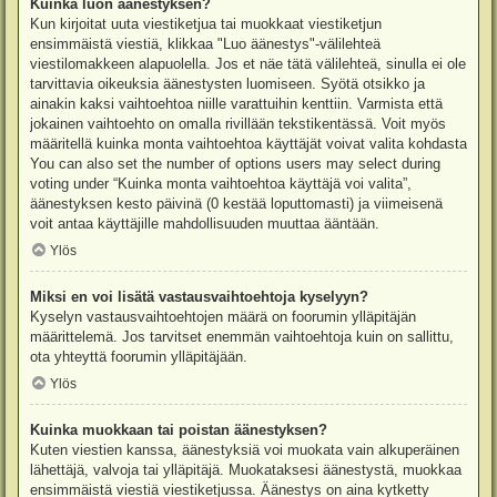
Kuinka luon äänestyksen?
Kun kirjoitat uuta viestiketjua tai muokkaat viestiketjun
ensimmäistä viestiä, klikkaa "Luo äänestys"-välilehteä
viestilomakkeen alapuolella. Jos et näe tätä välilehteä, sinulla ei ole
tarvittavia oikeuksia äänestysten luomiseen. Syötä otsikko ja
ainakin kaksi vaihtoehtoa niille varattuihin kenttiin. Varmista että
jokainen vaihtoehto on omalla rivillään tekstikentässä. Voit myös
määritellä kuinka monta vaihtoehtoa käyttäjät voivat valita kohdasta
You can also set the number of options users may select during
voting under “Kuinka monta vaihtoehtoa käyttäjä voi valita”,
äänestyksen kesto päivinä (0 kestää loputtomasti) ja viimeisenä
voit antaa käyttäjille mahdollisuuden muuttaa ääntään.
Ylös
Miksi en voi lisätä vastausvaihtoehtoja kyselyyn?
Kyselyn vastausvaihtoehtojen määrä on foorumin ylläpitäjän
määrittelemä. Jos tarvitset enemmän vaihtoehtoja kuin on sallittu,
ota yhteyttä foorumin ylläpitäjään.
Ylös
Kuinka muokkaan tai poistan äänestyksen?
Kuten viestien kanssa, äänestyksiä voi muokata vain alkuperäinen
lähettäjä, valvoja tai ylläpitäjä. Muokataksesi äänestystä, muokkaa
ensimmäistä viestiä viestiketjussa. Äänestys on aina kytketty