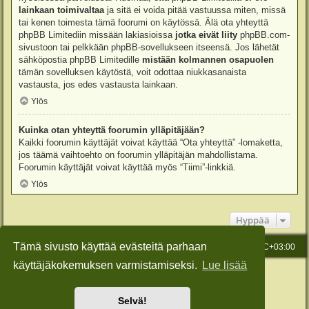
lainkaan toimivaltaa
ja sitä ei voida pitää vastuussa miten, missä
tai kenen toimesta tämä foorumi on käytössä. Älä ota yhteyttä
phpBB Limitediin missään lakiasioissa
jotka eivät liity
phpBB.com-
sivustoon tai pelkkään phpBB-sovellukseen itseensä. Jos lähetät
sähköpostia phpBB Limitedille
mistään kolmannen osapuolen
tämän sovelluksen käytöstä, voit odottaa niukkasanaista
vastausta, jos edes vastausta lainkaan.
Ylös
Kuinka otan yhteyttä foorumin ylläpitäjään?
Kaikki foorumin käyttäjät voivat käyttää “Ota yhteyttä” -lomaketta,
jos täämä vaihtoehto on foorumin ylläpitäjän mahdollistama.
Foorumin käyttäjät voivat käyttää myös “Tiimi”-linkkiä.
Ylös
Hyppää
Tämä sivusto käyttää evästeitä parhaan
Etusivu
Viesti Ylläpidolle
Kaikki ajat ovat
UTC+03:00
käyttäjäkokemuksen varmistamiseksi.
Lue lisää
Keskustelufoorumin ohjelmisto
phpBB
® Forum Software © phpBB Limited
Käännös: phpBB Suomi (lurttinen, harritapio, Pettis)
Style: Green-Style-Slim by Joyce&Luna
phpBB-Style-Design
Selvä!
Yksityisyys
|
Ehdot