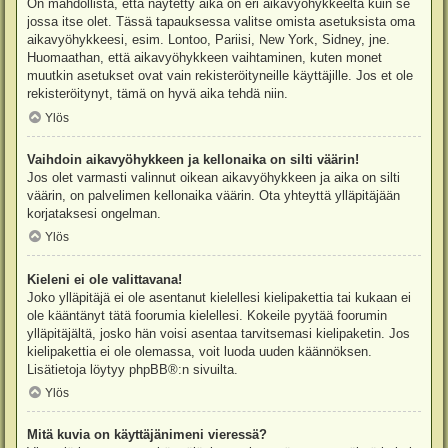
On mahdollista, että näytetty aika on eri aikavyöhykkeeltä kuin se
jossa itse olet. Tässä tapauksessa valitse omista asetuksista oma
aikavyöhykkeesi, esim. Lontoo, Pariisi, New York, Sidney, jne.
Huomaathan, että aikavyöhykkeen vaihtaminen, kuten monet
muutkin asetukset ovat vain rekisteröityneille käyttäjille. Jos et ole
rekisteröitynyt, tämä on hyvä aika tehdä niin.
Ylös
Vaihdoin aikavyöhykkeen ja kellonaika on silti väärin!
Jos olet varmasti valinnut oikean aikavyöhykkeen ja aika on silti
väärin, on palvelimen kellonaika väärin. Ota yhteyttä ylläpitäjään
korjataksesi ongelman.
Ylös
Kieleni ei ole valittavana!
Joko ylläpitäjä ei ole asentanut kielellesi kielipakettia tai kukaan ei
ole kääntänyt tätä foorumia kielellesi. Kokeile pyytää foorumin
ylläpitäjältä, josko hän voisi asentaa tarvitsemasi kielipaketin. Jos
kielipakettia ei ole olemassa, voit luoda uuden käännöksen.
Lisätietoja löytyy
phpBB
®:n sivuilta.
Ylös
Mitä kuvia on käyttäjänimeni vieressä?