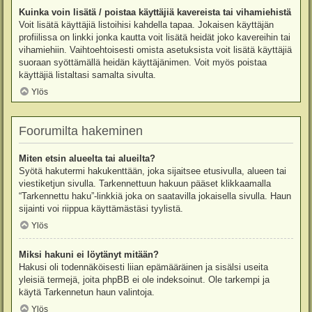
Kuinka voin lisätä / poistaa käyttäjiä kavereista tai vihamiehistä
Voit lisätä käyttäjiä listoihisi kahdella tapaa. Jokaisen käyttäjän
profiilissa on linkki jonka kautta voit lisätä heidät joko kavereihin tai
vihamiehiin. Vaihtoehtoisesti omista asetuksista voit lisätä käyttäjiä
suoraan syöttämällä heidän käyttäjänimen. Voit myös poistaa
käyttäjiä listaltasi samalta sivulta.
Ylös
Foorumilta hakeminen
Miten etsin alueelta tai alueilta?
Syötä hakutermi hakukenttään, joka sijaitsee etusivulla, alueen tai
viestiketjun sivulla. Tarkennettuun hakuun pääset klikkaamalla
“Tarkennettu haku”-linkkiä joka on saatavilla jokaisella sivulla. Haun
sijainti voi riippua käyttämästäsi tyylistä.
Ylös
Miksi hakuni ei löytänyt mitään?
Hakusi oli todennäköisesti liian epämääräinen ja sisälsi useita
yleisiä termejä, joita phpBB ei ole indeksoinut. Ole tarkempi ja
käytä Tarkennetun haun valintoja.
Ylös