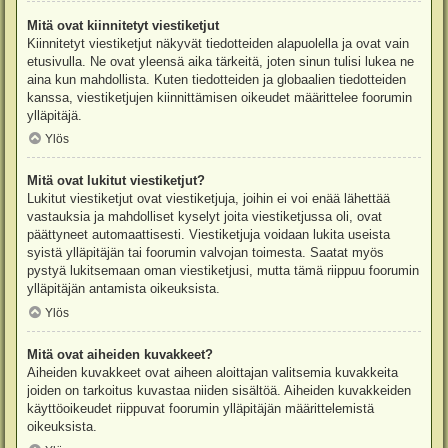
Mitä ovat kiinnitetyt viestiketjut
Kiinnitetyt viestiketjut näkyvät tiedotteiden alapuolella ja ovat vain
etusivulla. Ne ovat yleensä aika tärkeitä, joten sinun tulisi lukea ne
aina kun mahdollista. Kuten tiedotteiden ja globaalien tiedotteiden
kanssa, viestiketjujen kiinnittämisen oikeudet määrittelee foorumin
ylläpitäjä.
Ylös
Mitä ovat lukitut viestiketjut?
Lukitut viestiketjut ovat viestiketjuja, joihin ei voi enää lähettää
vastauksia ja mahdolliset kyselyt joita viestiketjussa oli, ovat
päättyneet automaattisesti. Viestiketjuja voidaan lukita useista
syistä ylläpitäjän tai foorumin valvojan toimesta. Saatat myös
pystyä lukitsemaan oman viestiketjusi, mutta tämä riippuu foorumin
ylläpitäjän antamista oikeuksista.
Ylös
Mitä ovat aiheiden kuvakkeet?
Aiheiden kuvakkeet ovat aiheen aloittajan valitsemia kuvakkeita
joiden on tarkoitus kuvastaa niiden sisältöä. Aiheiden kuvakkeiden
käyttöoikeudet riippuvat foorumin ylläpitäjän määrittelemistä
oikeuksista.