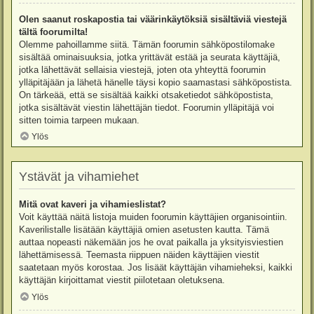
Olen saanut roskapostia tai väärinkäytöksiä sisältäviä viestejä
tältä foorumilta!
Olemme pahoillamme siitä. Tämän foorumin sähköpostilomake
sisältää ominaisuuksia, jotka yrittävät estää ja seurata käyttäjiä,
jotka lähettävät sellaisia viestejä, joten ota yhteyttä foorumin
ylläpitäjään ja lähetä hänelle täysi kopio saamastasi sähköpostista.
On tärkeää, että se sisältää kaikki otsaketiedot sähköpostista,
jotka sisältävät viestin lähettäjän tiedot. Foorumin ylläpitäjä voi
sitten toimia tarpeen mukaan.
Ylös
Ystävät ja vihamiehet
Mitä ovat kaveri ja vihamieslistat?
Voit käyttää näitä listoja muiden foorumin käyttäjien organisointiin.
Kaverilistalle lisätään käyttäjiä omien asetusten kautta. Tämä
auttaa nopeasti näkemään jos he ovat paikalla ja yksityisviestien
lähettämisessä. Teemasta riippuen näiden käyttäjien viestit
saatetaan myös korostaa. Jos lisäät käyttäjän vihamieheksi, kaikki
käyttäjän kirjoittamat viestit piilotetaan oletuksena.
Ylös