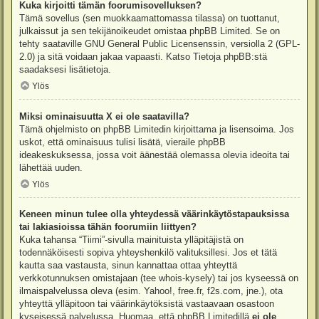
Kuka kirjoitti tämän foorumisovelluksen?
Tämä sovellus (sen muokkaamattomassa tilassa) on tuottanut,
julkaissut ja sen tekijänoikeudet omistaa
phpBB Limited
. Se on
tehty saataville GNU General Public Licensenssin, versiolla 2 (GPL-
2.0) ja sitä voidaan jakaa vapaasti. Katso
Tietoja phpBB:stä
saadaksesi lisätietoja.
Ylös
Miksi ominaisuutta X ei ole saatavilla?
Tämä ohjelmisto on phpBB Limitedin kirjoittama ja lisensoima. Jos
uskot, että ominaisuus tulisi lisätä, vieraile
phpBB
ideakeskuksessa
, jossa voit äänestää olemassa olevia ideoita tai
lähettää uuden.
Ylös
Keneen minun tulee olla yhteydessä väärinkäytöstapauksissa
tai lakiasioissa tähän foorumiin liittyen?
Kuka tahansa “Tiimi”-sivulla mainituista ylläpitäjistä on
todennäköisesti sopiva yhteyshenkilö valituksillesi. Jos et tätä
kautta saa vastausta, sinun kannattaa ottaa yhteyttä
verkkotunnuksen omistajaan (tee
whois-kysely
) tai jos kyseessä on
ilmaispalvelussa oleva (esim. Yahoo!, free.fr, f2s.com, jne.), ota
yhteyttä ylläpitoon tai väärinkäytöksistä vastaavaan osastoon
kyseisessä palvelussa. Huomaa, että phpBB Limitedillä
ei ole