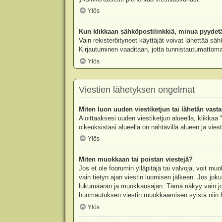
Ylös
Kun klikkaan sähköpostilinkkiä, minua pyydet
Vain rekisteröityneet käyttäjät voivat lähettää säh
Kirjautuminen vaaditaan, jotta tunnistautumattomat
Ylös
Viestien lähetyksen ongelmat
Miten luon uuden viestiketjun tai lähetän vast
Aloittaaksesi uuden viestiketjun alueella, klikkaa 
oikeuksistasi alueella on nähtävillä alueen ja viesti
Ylös
Miten muokkaan tai poistan viestejä?
Jos et ole foorumin ylläpitäjä tai valvoja, voit m
vain tietyn ajan viestin luomisen jälkeen. Jos joku
lukumäärän ja muokkausajan. Tämä näkyy vain jos j
huomautuksen viestin muokkaamisen syistä niin hal
Ylös