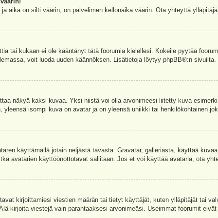
väärin!
a aika on silti väärin, on palvelimen kellonaika väärin. Ota yhteyttä ylläpitä
ettia tai kukaan ei ole kääntänyt tätä foorumia kielellesi. Kokeile pyytää foorum
e olemassa, voit luoda uuden käännöksen. Lisätietoja löytyy
phpBB
®:n sivuilta.
aa näkyä kaksi kuvaa. Yksi niistä voi olla arvonimeesi liitetty kuva esimerki
, yleensä isompi kuva on avatar ja on yleensä uniikki tai henkilökohtainen joka
vataren käyttämällä jotain neljästä tavasta: Gravatar, galleriasta, käyttää kuva
kä avatarien käyttöönottotavat sallitaan. Jos et voi käyttää avataria, ota yhte
avat kirjoittamiesi viestien määrän tai tietyt käyttäjät, kuten ylläpitäjät tai 
 Älä kirjoita viestejä vain parantaaksesi arvonimeäsi. Useimmat foorumit eivät si