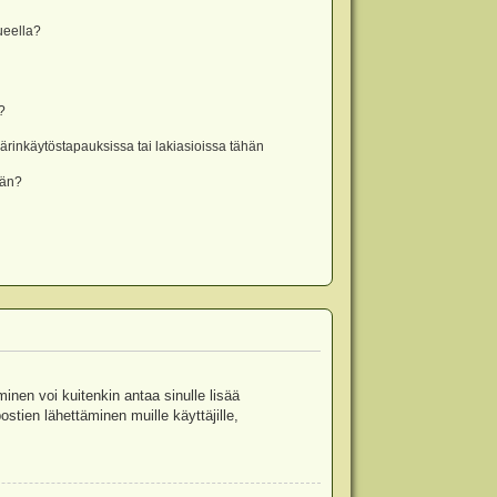
lueella?
?
rinkäytöstapauksissa tai lakiasioissa tähän
ään?
minen voi kuitenkin antaa sinulle lisää
stien lähettäminen muille käyttäjille,