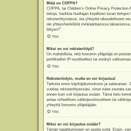
Mikä on COPPA?
COPPA, tai Children’s Online Privacy Protection Ac
tietoja, hankkia huoltajan kirjallisen luvan tieto
rekisteröitymässä, ota yhteyttä oikeudelliseen n
ole yhteyshenkilöitä minkäänlaisissa lakiasioiss
liittyen?”.
Ylös
Miksi en voi rekisteröityä?
On mahdollista, että foorumin ylläpitäjä on poista
porttikiellon IP-osoitteellesi tai estänyt valitsem
Ylös
Rekisteröidyin, mutta en voi kirjautua!
Tarkista ensin käyttäjätunnuksesi ja salasanasi. 
vuotias rekisteröityessäsi, sinun tulee seurata sa
ennen kuin voit kirjautua sisään. Tämä tieto kerro
antaa virheellisen sähköpostiosoitteen tai sähköpo
yhteyttä foorumin ylläpitäjään.
Ylös
Miksi en voi kirjautua sisään?
Tämän tapahtumiseen on useita syitä. Ensin, varmis