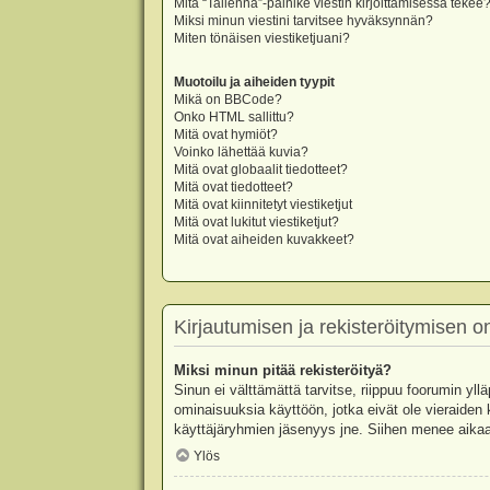
Mitä “Tallenna”-painike viestin kirjoittamisessa tekee
Miksi minun viestini tarvitsee hyväksynnän?
Miten tönäisen viestiketjuani?
Muotoilu ja aiheiden tyypit
Mikä on BBCode?
Onko HTML sallittu?
Mitä ovat hymiöt?
Voinko lähettää kuvia?
Mitä ovat globaalit tiedotteet?
Mitä ovat tiedotteet?
Mitä ovat kiinnitetyt viestiketjut
Mitä ovat lukitut viestiketjut?
Mitä ovat aiheiden kuvakkeet?
Kirjautumisen ja rekisteröitymisen 
Miksi minun pitää rekisteröityä?
Sinun ei välttämättä tarvitse, riippuu foorumin yllä
ominaisuuksia käyttöön, jotka eivät ole vieraiden 
käyttäjäryhmien jäsenyys jne. Siihen menee aikaa
Ylös