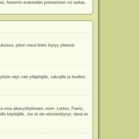
mia, foorumin evästeiden poistaminen voi auttaa.
uksissa, johon vievä linkki löytyy yleensä
ön näyt vain ylläpitäjille, valvojille ja itsellesi.
sta oma aikavyöhykkeesi, esim. Lontoo, Pariisi,
 käyttäjille. Jos et ole rekisteröitynyt, tämä on