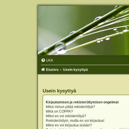
UKK
Etusivu
Usein kysyttyä
Usein kysyttyä
Kirjautumisen ja rekisteröitymisen ongelmat
Miksi minun pitää rekisteröityä?
Mikä on COPPA?
Miksi en voi rekisteröityä?
Rekisteröidyin, mutta en voi kirjautua!
Miksi en voi kirjautua sisään?