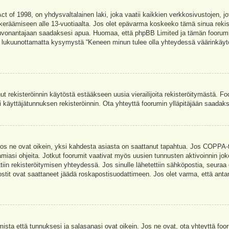
t of 1998, on yhdysvaltalainen laki, joka vaatii kaikkien verkkosivustojen, jot
jen keräämiseen alle 13-vuotiaalta. Jos olet epävarma koskeeko tämä sinua rekis
euvonantajaan saadaksesi apua. Huomaa, että phpBB Limited ja tämän foorumin 
a, lukuunottamatta kysymystä “Keneen minun tulee olla yhteydessä väärinkäytö
nut rekisteröinnin käytöstä estääkseen uusia vierailijoita rekisteröitymästä. F
asi käyttäjätunnuksen rekisteröinnin. Ota yhteyttä foorumin ylläpitäjään saadak
Jos ne ovat oikein, yksi kahdesta asiasta on saattanut tapahtua. Jos COPPA-tuk
amiasi ohjeita. Jotkut foorumit vaativat myös uusien tunnusten aktivoinnin joko
ttiin rekisteröitymisen yhteydessä. Jos sinulle lähetettiin sähköpostia, seuraa
stit ovat saattaneet jäädä roskapostisuodattimeen. Jos olet varma, että antam
ta että tunnuksesi ja salasanasi ovat oikein. Jos ne ovat, ota yhteyttä fooru