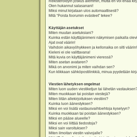
Rekisteröidyin joskus aiemmin, mutta en voi enää kir
Olen hukannut salasanani!
Miksi minut kirjataan ulos automaattisesti?
Mitä “Poista foorumin evästeet” tekee?
Käyttäjän asetukset
Miten muutan asetuksiani?
Kuinka estän käyttäjänimeni näkymisen paikalla olevi
Ajat ovat väärin!
Vaihdoin aikavyöhykkeen ja kellonaika on silti väärin!
Kieleni ei ole valittavana!
Mitä kuvia on käyttäjänimeni vieressä?
Miten asetan avataren?
Mikä on arvonimi ja miten vaihdan sen?
Kun klikkaan sähköpostilinkkiä, minua pyydetään ki
Viestien lähetyksen ongelmat
Miten luon uuden viestiketjun tai lähetän vastauksen
Miten muokkaan tai poistan viestejä?
Miten liitän allekirjoituksen viestiini?
Kuinka luon äänestyksen?
Miksi en voi lisätä vastausvaihtoehtoja kyselyyn?
Kuinka muokkaan tai poistan äänestyksen?
Miksi en pääse alueelle?
Miksi en voi liittää tiedostoja?
Miksi sain varoituksen?
Miten ilmoitan viestin valvojalle?