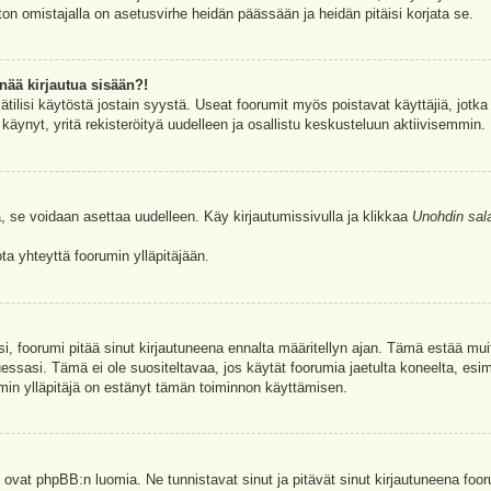
ston omistajalla on asetusvirhe heidän päässään ja heidän pitäisi korjata se.
nää kirjautua sisään?!
jätilisi käytöstä jostain syystä. Useat foorumit myös poistavat käyttäjiä, jotka 
äynyt, yritä rekisteröityä uudelleen ja osallistu keskusteluun aktiivisemmin.
, se voidaan asettaa uudelleen. Käy kirjautumissivulla ja klikkaa
Unohdin sal
a yhteyttä foorumin ylläpitäjään.
asi, foorumi pitää sinut kirjautuneena ennalta määritellyn ajan. Tämä estää m
tuessasi. Tämä ei ole suositeltavaa, jos käytät foorumia jaetulta koneelta, esim
umin ylläpitäjä on estänyt tämän toiminnon käyttämisen.
 ovat phpBB:n luomia. Ne tunnistavat sinut ja pitävät sinut kirjautuneena foor