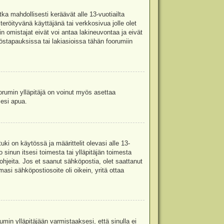
ka mahdollisesti keräävät alle 13-vuotiailta
teröityvänä käyttäjänä tai verkkosivua jolle olet
omistajat eivät voi antaa lakineuvontaa ja eivät
stapauksissa tai lakiasioissa tähän foorumiin
oorumin ylläpitäjä on voinut myös asettaa
sesi apua.
i on käytössä ja määrittelit olevasi alle 13-
 sinun itsesi toimesta tai ylläpitäjän toimesta
 ohjeita. Jos et saanut sähköpostia, olet saattanut
asi sähköpostiosoite oli oikein, yritä ottaa
min ylläpitäjään varmistaaksesi, että sinulla ei