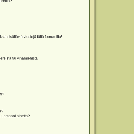
äreillä?
iä sisältäviä viestejä tältä foorumilta!
vereista tai vihamiehistä
ni?
la?
aluamaani aihetta?