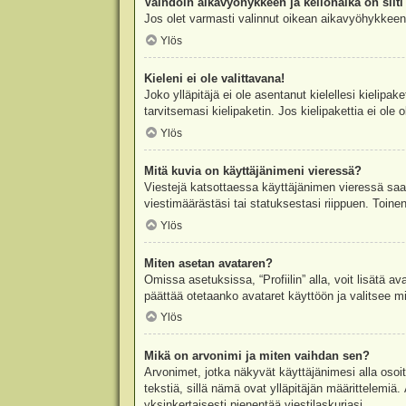
Vaihdoin aikavyöhykkeen ja kellonaika on silti 
Jos olet varmasti valinnut oikean aikavyöhykkeen j
Ylös
Kieleni ei ole valittavana!
Joko ylläpitäjä ei ole asentanut kielellesi kielipak
tarvitsemasi kielipaketin. Jos kielipakettia ei ol
Ylös
Mitä kuvia on käyttäjänimeni vieressä?
Viestejä katsottaessa käyttäjänimen vieressä saatt
viestimäärästäsi tai statuksestasi riippuen. Toinen
Ylös
Miten asetan avataren?
Omissa asetuksissa, “Profiilin” alla, voit lisätä a
päättää otetaanko avataret käyttöön ja valitsee mit
Ylös
Mikä on arvonimi ja miten vaihdan sen?
Arvonimet, jotka näkyvät käyttäjänimesi alla osoitt
tekstiä, sillä nämä ovat ylläpitäjän määrittelemiä.
yksinkertaisesti pienentää viestilaskuriasi.