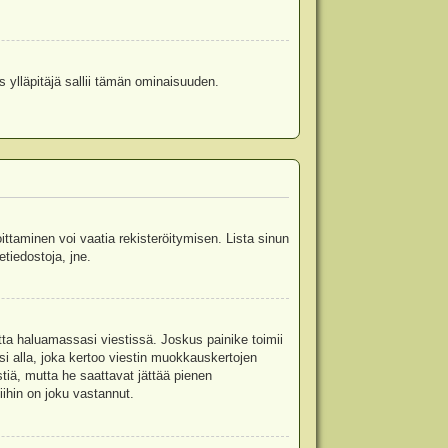
s ylläpitäjä sallii tämän ominaisuuden.
oittaminen voi vaatia rekisteröitymisen. Lista sinun
etiedostoja, jne.
etta haluamassasi viestissä. Joskus painike toimii
isi alla, joka kertoo viestin muokkauskertojen
tiä, mutta he saattavat jättää pienen
ihin on joku vastannut.