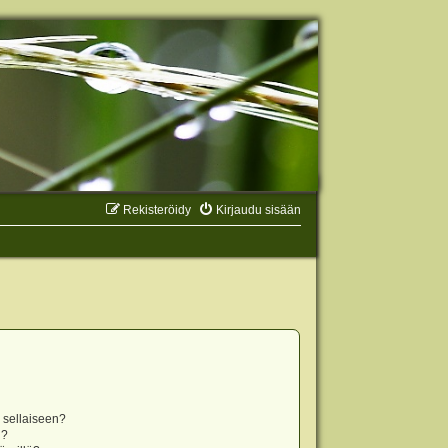
Rekisteröidy
Kirjaudu sisään
n sellaiseen?
i?