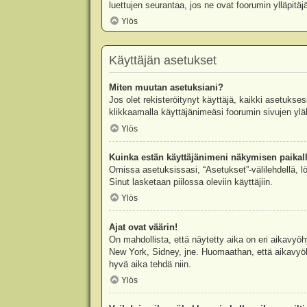
luettujen seurantaa, jos ne ovat foorumin ylläpit
Ylös
Käyttäjän asetukset
Miten muutan asetuksiani?
Jos olet rekisteröitynyt käyttäjä, kaikki asetukse
klikkaamalla käyttäjänimeäsi foorumin sivujen yläl
Ylös
Kuinka estän käyttäjänimeni näkymisen paikall
Omissa asetuksissasi, “Asetukset”-välilehdellä, l
Sinut lasketaan piilossa oleviin käyttäjiin.
Ylös
Ajat ovat väärin!
On mahdollista, että näytetty aika on eri aikavyö
New York, Sidney, jne. Huomaathan, että aikavyöhy
hyvä aika tehdä niin.
Ylös