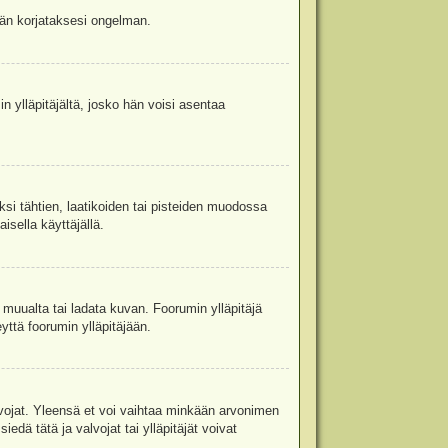
jään korjataksesi ongelman.
in ylläpitäjältä, josko hän voisi asentaa
ksi tähtien, laatikoiden tai pisteiden muodossa
isella käyttäjällä.
a muualta tai ladata kuvan. Foorumin ylläpitäjä
yttä foorumin ylläpitäjään.
valvojat. Yleensä et voi vaihtaa minkään arvonimen
edä tätä ja valvojat tai ylläpitäjät voivat