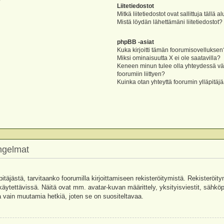
?
Liitetiedostot
Mitkä liitetiedostot ovat sallittuja tällä a
Mistä löydän lähettämäni liitetiedostot?
phpBB -asiat
Kuka kirjoitti tämän foorumisovelluksen
Miksi ominaisuutta X ei ole saatavilla?
Keneen minun tulee olla yhteydessä vää
foorumiin liittyen?
Kuinka otan yhteyttä foorumin ylläpitäj
ongelmat
pitäjästä, tarvitaanko foorumilla kirjoittamiseen rekisteröitymistä. Rekisteröity
käytettävissä. Näitä ovat mm. avatar-kuvan määrittely, yksityisviestit, sähköpo
 vain muutamia hetkiä, joten se on suositeltavaa.