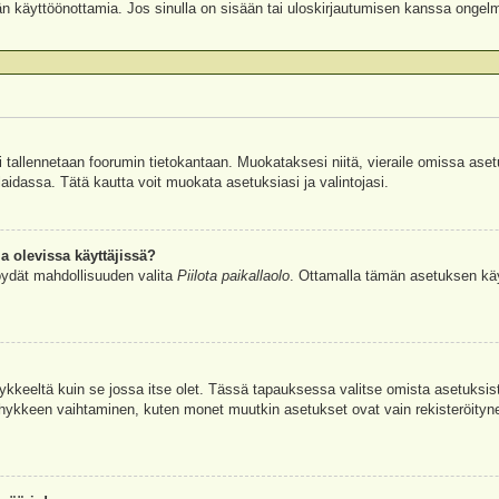
äjän käyttöönottamia. Jos sinulla on sisään tai uloskirjautumisen kanssa ongel
si tallennetaan foorumin tietokantaan. Muokataksesi niitä, vieraile omissa aset
aidassa. Tätä kautta voit muokata asetuksiasi ja valintojasi.
a olevissa käyttäjissä?
öydät mahdollisuuden valita
Piilota paikallaolo
. Ottamalla tämän asetuksen käyttö
hykkeeltä kuin se jossa itse olet. Tässä tapauksessa valitse omista asetuksi
kkeen vaihtaminen, kuten monet muutkin asetukset ovat vain rekisteröityneille