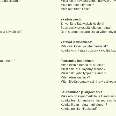
jautua sisään?!
Miksi jotkut käyttäjäryhmät näkyvät eri v
Mikä on “oletusryhmä”?
Mikä on “Tiimi” linkki?
Yksityisviestit
En voi lähettää yksityisviestejä!
Saan yksityisviestejä joita en halua!
ssa käyttäjissä?
Olen saanut roskapostia tai väärinkäytöks
Ystävät ja vihamiehet
Mitä ovat kaveri ja vihamieslistat?
Kuinka voin lisätä / poistaa käyttäjiä ka
rjautumaan?
Foorumilta hakeminen
Miten etsin alueelta tai alueilta?
Miksi hakuni ei löytänyt mitään?
Miksi haku johti tyhjään sivuun!?
?
Miten etsin käyttäjiä?
Miten löydän omat viestini ja viestiketju
Seuraaminen ja kirjanmerkit
Mikä ero on kirjanmerkillä ja tilaamisel
Kuinka teen kirjanmerkin tai seuraan h
Kuinka tilaan haluamani alueen?
Kuinka poistan tilaukseni?