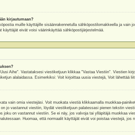
ään kirjautumaan?
köpostia muille käyttäjille sisäänrakennetulla sähköpostilomakkeella ja vain jo
 käyttäjät eivät voisi väärinkäyttää sähköpostijärjestelmää.
auksen?
"Uusi Aihe". Vastataksesi viestiketjuun klikkaa "Vastaa Viestiin". Viestien kirj
ketjun alalaidassa. Esimerkiksi: Voit kirjoittaa uusia viestejä, Voit lähettää liit
uokata vain omia viestejäsi. Voit muokata viestiä klikkaamalla muokkaa-painik
 on jo vastannut viestiin, löydät viestiketjuun palatessasi pienen tekstin viest
oku on vastannut viestiin. Se ei näy, jos valvoja tai ylläpitäjä muokkaa vies
utessaan. Huomaa, että normaalit käyttäjät eivät voi poistaa viestejä, jos ni