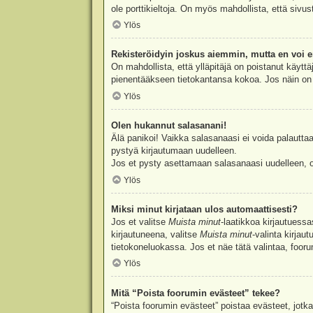
ole porttikieltoja. On myös mahdollista, että sivu
Ylös
Rekisteröidyin joskus aiemmin, mutta en voi e
On mahdollista, että ylläpitäjä on poistanut käyttä
pienentääkseen tietokantansa kokoa. Jos näin on k
Ylös
Olen hukannut salasanani!
Älä panikoi! Vaikka salasanaasi ei voida palauttaa
pystyä kirjautumaan uudelleen.
Jos et pysty asettamaan salasanaasi uudelleen, ot
Ylös
Miksi minut kirjataan ulos automaattisesti?
Jos et valitse
Muista minut
-laatikkoa kirjautuess
kirjautuneena, valitse
Muista minut
-valinta kirjau
tietokoneluokassa. Jos et näe tätä valintaa, foor
Ylös
Mitä “Poista foorumin evästeet” tekee?
“Poista foorumin evästeet” poistaa evästeet, jotka