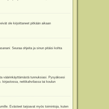
eivät ole kirjoittaneet pitkään aikaan
asanani
. Seuraa ohjeita ja sinun pitäisi kohta
uita väärinkäyttämästä tunnuksiasi. Pysyäksesi
. kirjastossa, nettikahvilassa tai koulun
umille. Evästeet tarjoavat myös toimintoja, kuten