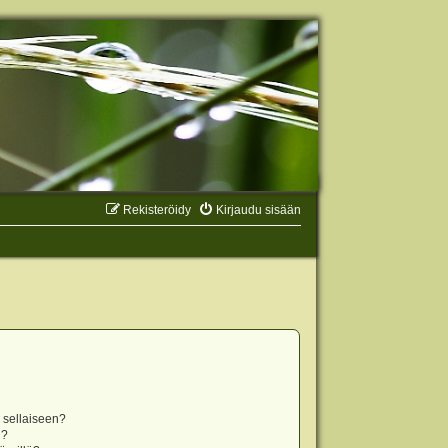
Rekisteröidy
Kirjaudu sisään
n sellaiseen?
i?