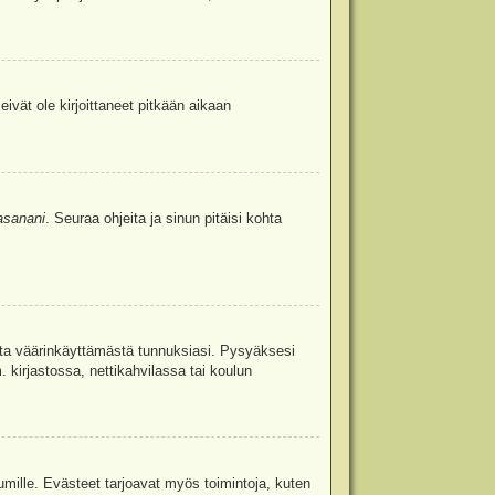
eivät ole kirjoittaneet pitkään aikaan
asanani
. Seuraa ohjeita ja sinun pitäisi kohta
uita väärinkäyttämästä tunnuksiasi. Pysyäksesi
. kirjastossa, nettikahvilassa tai koulun
umille. Evästeet tarjoavat myös toimintoja, kuten