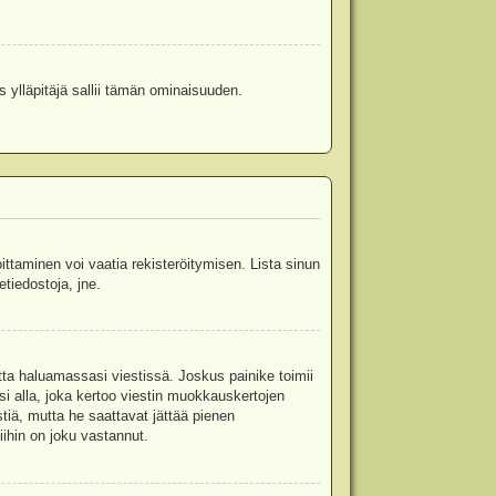
s ylläpitäjä sallii tämän ominaisuuden.
oittaminen voi vaatia rekisteröitymisen. Lista sinun
etiedostoja, jne.
etta haluamassasi viestissä. Joskus painike toimii
isi alla, joka kertoo viestin muokkauskertojen
tiä, mutta he saattavat jättää pienen
ihin on joku vastannut.