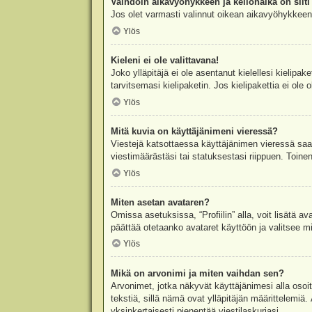
Vaihdoin aikavyöhykkeen ja kellonaika on silti 
Jos olet varmasti valinnut oikean aikavyöhykkeen j
Ylös
Kieleni ei ole valittavana!
Joko ylläpitäjä ei ole asentanut kielellesi kielipak
tarvitsemasi kielipaketin. Jos kielipakettia ei ol
Ylös
Mitä kuvia on käyttäjänimeni vieressä?
Viestejä katsottaessa käyttäjänimen vieressä saatt
viestimäärästäsi tai statuksestasi riippuen. Toinen
Ylös
Miten asetan avataren?
Omissa asetuksissa, “Profiilin” alla, voit lisätä a
päättää otetaanko avataret käyttöön ja valitsee mit
Ylös
Mikä on arvonimi ja miten vaihdan sen?
Arvonimet, jotka näkyvät käyttäjänimesi alla osoitt
tekstiä, sillä nämä ovat ylläpitäjän määrittelemiä.
yksinkertaisesti pienentää viestilaskuriasi.