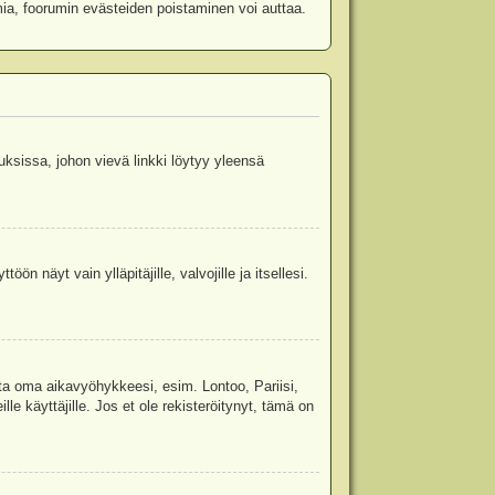
mia, foorumin evästeiden poistaminen voi auttaa.
uksissa, johon vievä linkki löytyy yleensä
ön näyt vain ylläpitäjille, valvojille ja itsellesi.
sta oma aikavyöhykkeesi, esim. Lontoo, Pariisi,
 käyttäjille. Jos et ole rekisteröitynyt, tämä on