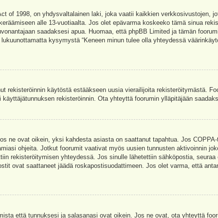
t of 1998, on yhdysvaltalainen laki, joka vaatii kaikkien verkkosivustojen, jot
jen keräämiseen alle 13-vuotiaalta. Jos olet epävarma koskeeko tämä sinua rekis
euvonantajaan saadaksesi apua. Huomaa, että phpBB Limited ja tämän foorumin 
a, lukuunottamatta kysymystä “Keneen minun tulee olla yhteydessä väärinkäytö
nut rekisteröinnin käytöstä estääkseen uusia vierailijoita rekisteröitymästä. F
asi käyttäjätunnuksen rekisteröinnin. Ota yhteyttä foorumin ylläpitäjään saadak
Jos ne ovat oikein, yksi kahdesta asiasta on saattanut tapahtua. Jos COPPA-tuk
amiasi ohjeita. Jotkut foorumit vaativat myös uusien tunnusten aktivoinnin joko
ttiin rekisteröitymisen yhteydessä. Jos sinulle lähetettiin sähköpostia, seuraa
stit ovat saattaneet jäädä roskapostisuodattimeen. Jos olet varma, että antam
ta että tunnuksesi ja salasanasi ovat oikein. Jos ne ovat, ota yhteyttä fooru