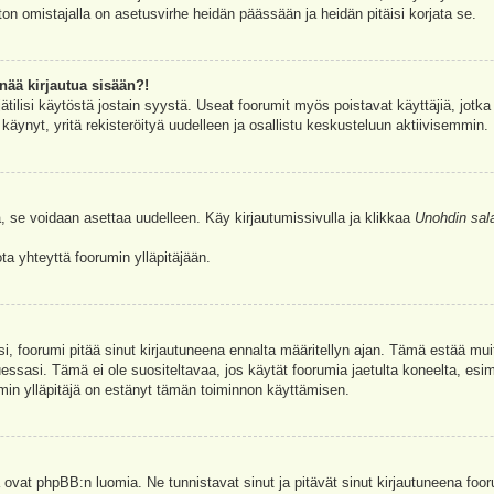
ston omistajalla on asetusvirhe heidän päässään ja heidän pitäisi korjata se.
nää kirjautua sisään?!
jätilisi käytöstä jostain syystä. Useat foorumit myös poistavat käyttäjiä, jotka 
äynyt, yritä rekisteröityä uudelleen ja osallistu keskusteluun aktiivisemmin.
, se voidaan asettaa uudelleen. Käy kirjautumissivulla ja klikkaa
Unohdin sal
a yhteyttä foorumin ylläpitäjään.
asi, foorumi pitää sinut kirjautuneena ennalta määritellyn ajan. Tämä estää m
tuessasi. Tämä ei ole suositeltavaa, jos käytät foorumia jaetulta koneelta, esim
umin ylläpitäjä on estänyt tämän toiminnon käyttämisen.
 ovat phpBB:n luomia. Ne tunnistavat sinut ja pitävät sinut kirjautuneena foor