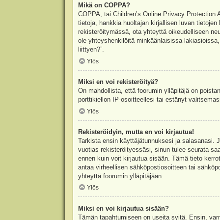
Mikä on COPPA?
COPPA, tai Children’s Online Privacy Protection Ac
tietoja, hankkia huoltajan kirjallisen luvan tieto
rekisteröitymässä, ota yhteyttä oikeudelliseen n
ole yhteyshenkilöitä minkäänlaisissa lakiasioiss
liittyen?”.
Ylös
Miksi en voi rekisteröityä?
On mahdollista, että foorumin ylläpitäjä on poista
porttikiellon IP-osoitteellesi tai estänyt valitsem
Ylös
Rekisteröidyin, mutta en voi kirjautua!
Tarkista ensin käyttäjätunnuksesi ja salasanasi. 
vuotias rekisteröityessäsi, sinun tulee seurata sa
ennen kuin voit kirjautua sisään. Tämä tieto kerro
antaa virheellisen sähköpostiosoitteen tai sähköpo
yhteyttä foorumin ylläpitäjään.
Ylös
Miksi en voi kirjautua sisään?
Tämän tapahtumiseen on useita syitä. Ensin, varmis