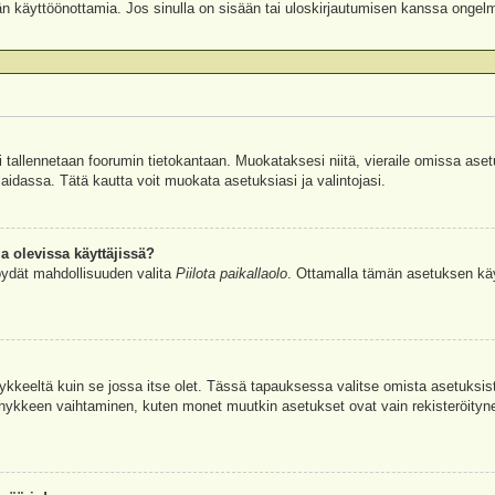
äjän käyttöönottamia. Jos sinulla on sisään tai uloskirjautumisen kanssa ongel
si tallennetaan foorumin tietokantaan. Muokataksesi niitä, vieraile omissa aset
aidassa. Tätä kautta voit muokata asetuksiasi ja valintojasi.
a olevissa käyttäjissä?
öydät mahdollisuuden valita
Piilota paikallaolo
. Ottamalla tämän asetuksen käyttö
hykkeeltä kuin se jossa itse olet. Tässä tapauksessa valitse omista asetuksi
kkeen vaihtaminen, kuten monet muutkin asetukset ovat vain rekisteröityneille