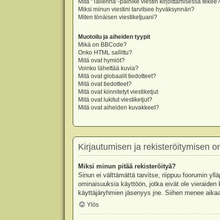
Mitä “Tallenna”-painike viestin kirjoittamisessa tekee
Miksi minun viestini tarvitsee hyväksynnän?
Miten tönäisen viestiketjuani?
Muotoilu ja aiheiden tyypit
Mikä on BBCode?
Onko HTML sallittu?
Mitä ovat hymiöt?
Voinko lähettää kuvia?
Mitä ovat globaalit tiedotteet?
Mitä ovat tiedotteet?
Mitä ovat kiinnitetyt viestiketjut
Mitä ovat lukitut viestiketjut?
Mitä ovat aiheiden kuvakkeet?
Kirjautumisen ja rekisteröitymisen 
Miksi minun pitää rekisteröityä?
Sinun ei välttämättä tarvitse, riippuu foorumin yllä
ominaisuuksia käyttöön, jotka eivät ole vieraiden 
käyttäjäryhmien jäsenyys jne. Siihen menee aikaa
Ylös