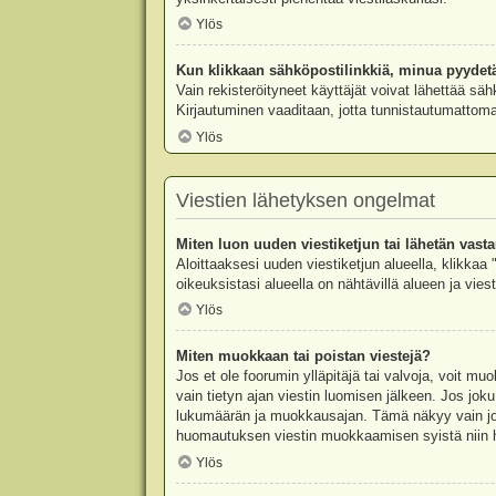
Ylös
Kun klikkaan sähköpostilinkkiä, minua pyydet
Vain rekisteröityneet käyttäjät voivat lähettää säh
Kirjautuminen vaaditaan, jotta tunnistautumattomat
Ylös
Viestien lähetyksen ongelmat
Miten luon uuden viestiketjun tai lähetän vast
Aloittaaksesi uuden viestiketjun alueella, klikkaa 
oikeuksistasi alueella on nähtävillä alueen ja viesti
Ylös
Miten muokkaan tai poistan viestejä?
Jos et ole foorumin ylläpitäjä tai valvoja, voit m
vain tietyn ajan viestin luomisen jälkeen. Jos joku
lukumäärän ja muokkausajan. Tämä näkyy vain jos j
huomautuksen viestin muokkaamisen syistä niin hal
Ylös