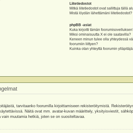
?
Liitetiedostot
Mitkä liitetiedostot ovat sallittuja tällä a
Mistä löydän lähettämäni liitetiedostot?
phpBB -asiat
Kuka kirjoitti tämän foorumisovelluksen
Miksi ominaisuutta X ei ole saatavilla?
Keneen minun tulee olla yhteydessä vää
foorumiin liittyen?
Kuinka otan yhteyttä foorumin ylläpitäj
ongelmat
pitäjästä, tarvitaanko foorumilla kirjoittamiseen rekisteröitymistä. Rekisteröity
käytettävissä. Näitä ovat mm. avatar-kuvan määrittely, yksityisviestit, sähköpo
 vain muutamia hetkiä, joten se on suositeltavaa.