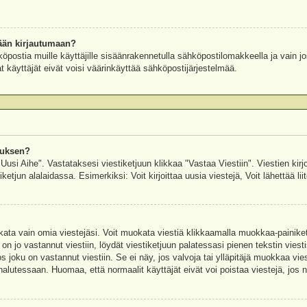
ään kirjautumaan?
köpostia muille käyttäjille sisäänrakennetulla sähköpostilomakkeella ja vain jo
 käyttäjät eivät voisi väärinkäyttää sähköpostijärjestelmää.
auksen?
"Uusi Aihe". Vastataksesi viestiketjuun klikkaa "Vastaa Viestiin". Viestien kirj
ketjun alalaidassa. Esimerkiksi: Voit kirjoittaa uusia viestejä, Voit lähettää liit
uokata vain omia viestejäsi. Voit muokata viestiä klikkaamalla muokkaa-painik
 on jo vastannut viestiin, löydät viestiketjuun palatessasi pienen tekstin viest
oku on vastannut viestiin. Se ei näy, jos valvoja tai ylläpitäjä muokkaa vies
utessaan. Huomaa, että normaalit käyttäjät eivät voi poistaa viestejä, jos ni