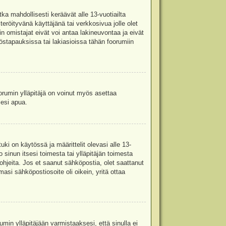
ka mahdollisesti keräävät alle 13-vuotiailta
teröityvänä käyttäjänä tai verkkosivua jolle olet
omistajat eivät voi antaa lakineuvontaa ja eivät
stapauksissa tai lakiasioissa tähän foorumiin
oorumin ylläpitäjä on voinut myös asettaa
sesi apua.
i on käytössä ja määrittelit olevasi alle 13-
 sinun itsesi toimesta tai ylläpitäjän toimesta
 ohjeita. Jos et saanut sähköpostia, olet saattanut
asi sähköpostiosoite oli oikein, yritä ottaa
min ylläpitäjään varmistaaksesi, että sinulla ei