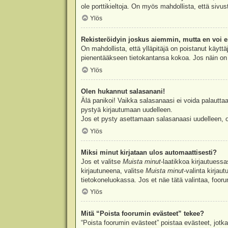
ole porttikieltoja. On myös mahdollista, että sivu
Ylös
Rekisteröidyin joskus aiemmin, mutta en voi e
On mahdollista, että ylläpitäjä on poistanut käyttä
pienentääkseen tietokantansa kokoa. Jos näin on k
Ylös
Olen hukannut salasanani!
Älä panikoi! Vaikka salasanaasi ei voida palauttaa
pystyä kirjautumaan uudelleen.
Jos et pysty asettamaan salasanaasi uudelleen, ot
Ylös
Miksi minut kirjataan ulos automaattisesti?
Jos et valitse
Muista minut
-laatikkoa kirjautuess
kirjautuneena, valitse
Muista minut
-valinta kirjau
tietokoneluokassa. Jos et näe tätä valintaa, foor
Ylös
Mitä “Poista foorumin evästeet” tekee?
“Poista foorumin evästeet” poistaa evästeet, jotka