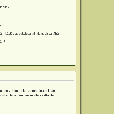
lueella?
?
rinkäytöstapauksissa tai lakiasioissa tähän
ään?
minen voi kuitenkin antaa sinulle lisää
stien lähettäminen muille käyttäjille,