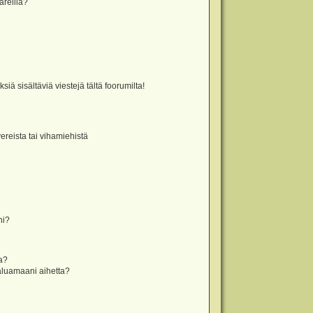
äreillä?
iä sisältäviä viestejä tältä foorumilta!
vereista tai vihamiehistä
ni?
la?
aluamaani aihetta?