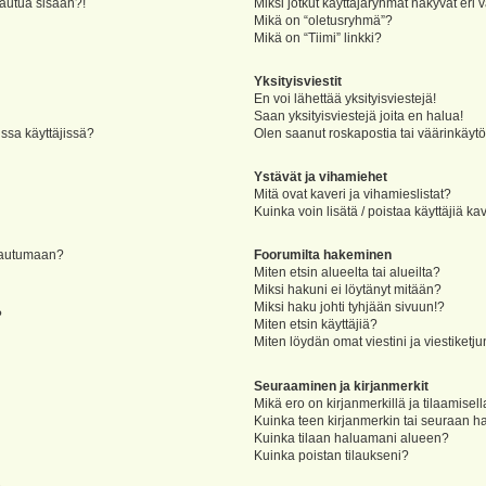
jautua sisään?!
Miksi jotkut käyttäjäryhmät näkyvät eri v
Mikä on “oletusryhmä”?
Mikä on “Tiimi” linkki?
Yksityisviestit
En voi lähettää yksityisviestejä!
Saan yksityisviestejä joita en halua!
ssa käyttäjissä?
Olen saanut roskapostia tai väärinkäytöks
Ystävät ja vihamiehet
Mitä ovat kaveri ja vihamieslistat?
Kuinka voin lisätä / poistaa käyttäjiä ka
rjautumaan?
Foorumilta hakeminen
Miten etsin alueelta tai alueilta?
Miksi hakuni ei löytänyt mitään?
Miksi haku johti tyhjään sivuun!?
?
Miten etsin käyttäjiä?
Miten löydän omat viestini ja viestiketju
Seuraaminen ja kirjanmerkit
Mikä ero on kirjanmerkillä ja tilaamisel
Kuinka teen kirjanmerkin tai seuraan h
Kuinka tilaan haluamani alueen?
Kuinka poistan tilaukseni?