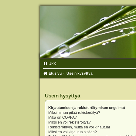
UKK
Etusivu
Usein kysyttyä
Usein kysyttyä
Kirjautumisen ja rekisteröitymisen ongelmat
Miksi minun pitää rekisteröityä?
Mikä on COPPA?
Miksi en voi rekisteröityä?
Rekisteröidyin, mutta en voi kirjautua!
Miksi en voi kirjautua sisään?