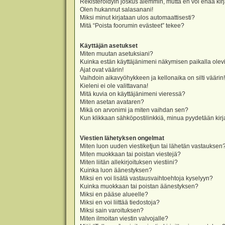
Rekisteröidyin joskus aiemmin, mutta en voi enää kir
Olen hukannut salasanani!
Miksi minut kirjataan ulos automaattisesti?
Mitä “Poista foorumin evästeet” tekee?
Käyttäjän asetukset
Miten muutan asetuksiani?
Kuinka estän käyttäjänimeni näkymisen paikalla olevi
Ajat ovat väärin!
Vaihdoin aikavyöhykkeen ja kellonaika on silti väärin!
Kieleni ei ole valittavana!
Mitä kuvia on käyttäjänimeni vieressä?
Miten asetan avataren?
Mikä on arvonimi ja miten vaihdan sen?
Kun klikkaan sähköpostilinkkiä, minua pyydetään ki
Viestien lähetyksen ongelmat
Miten luon uuden viestiketjun tai lähetän vastauksen
Miten muokkaan tai poistan viestejä?
Miten liitän allekirjoituksen viestiini?
Kuinka luon äänestyksen?
Miksi en voi lisätä vastausvaihtoehtoja kyselyyn?
Kuinka muokkaan tai poistan äänestyksen?
Miksi en pääse alueelle?
Miksi en voi liittää tiedostoja?
Miksi sain varoituksen?
Miten ilmoitan viestin valvojalle?