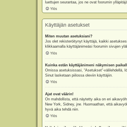
luettujen seurantaa, jos ne ovat foorumin ylläpit
Ylös
Käyttäjän asetukset
Miten muutan asetuksiani?
Jos olet rekisteröitynyt käyttäjä, kaikki asetukse
klikkaamalla käyttäjänimeäsi foorumin sivujen yläl
Ylös
Kuinka estän käyttäjänimeni näkymisen paikall
Omissa asetuksissasi, “Asetukset”-välilehdellä, l
Sinut lasketaan piilossa oleviin käyttäjiin.
Ylös
Ajat ovat väärin!
On mahdollista, että näytetty aika on eri aikavyö
New York, Sidney, jne. Huomaathan, että aikavyöhy
hyvä aika tehdä niin.
Ylös