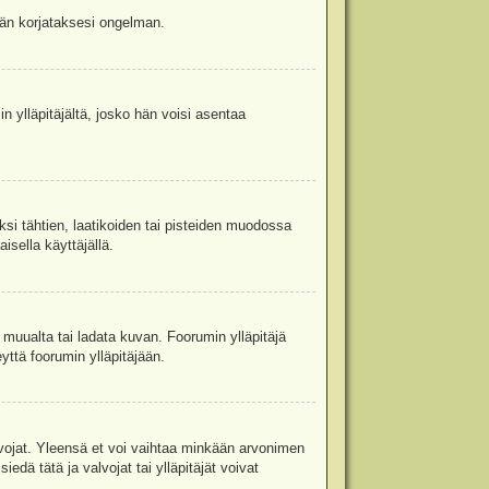
jään korjataksesi ongelman.
in ylläpitäjältä, josko hän voisi asentaa
ksi tähtien, laatikoiden tai pisteiden muodossa
isella käyttäjällä.
a muualta tai ladata kuvan. Foorumin ylläpitäjä
yttä foorumin ylläpitäjään.
valvojat. Yleensä et voi vaihtaa minkään arvonimen
edä tätä ja valvojat tai ylläpitäjät voivat