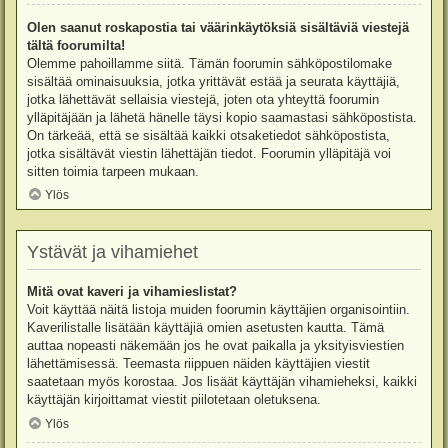
Olen saanut roskapostia tai väärinkäytöksiä sisältäviä viestejä
tältä foorumilta!
Olemme pahoillamme siitä. Tämän foorumin sähköpostilomake
sisältää ominaisuuksia, jotka yrittävät estää ja seurata käyttäjiä,
jotka lähettävät sellaisia viestejä, joten ota yhteyttä foorumin
ylläpitäjään ja lähetä hänelle täysi kopio saamastasi sähköpostista.
On tärkeää, että se sisältää kaikki otsaketiedot sähköpostista,
jotka sisältävät viestin lähettäjän tiedot. Foorumin ylläpitäjä voi
sitten toimia tarpeen mukaan.
Ylös
Ystävät ja vihamiehet
Mitä ovat kaveri ja vihamieslistat?
Voit käyttää näitä listoja muiden foorumin käyttäjien organisointiin.
Kaverilistalle lisätään käyttäjiä omien asetusten kautta. Tämä
auttaa nopeasti näkemään jos he ovat paikalla ja yksityisviestien
lähettämisessä. Teemasta riippuen näiden käyttäjien viestit
saatetaan myös korostaa. Jos lisäät käyttäjän vihamieheksi, kaikki
käyttäjän kirjoittamat viestit piilotetaan oletuksena.
Ylös