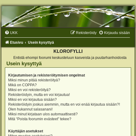
UKK
Rekisteröidy
Kirjaudu sisään
Etusivu
Usein kysyttyä
KLOROFYLLI
Entistä ehompi foorumi keskusteluun kasveista ja puutarhanhoidosta
Usein kysyttyä
Kirjautumisen ja rekisteröitymisen ongelmat
Miksi minun pitää rekisteröityä?
Mikä on COPPA?
Miksi en voi rekisteröityä?
Rekisteröidyin, mutta en voi kirjautua!
Miksi en voi kirjautua sisään?
Rekisteröidyin joskus aiemmin, mutta en voi enää kirjautua sisään?!
Olen hukannut salasanani!
Miksi minut kirjataan ulos automaattisesti?
Mitä “Poista foorumin evästeet” tekee?
Käyttäjän asetukset