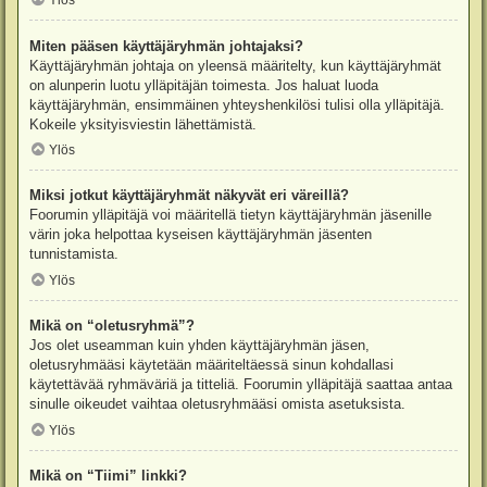
Ylös
Miten pääsen käyttäjäryhmän johtajaksi?
Käyttäjäryhmän johtaja on yleensä määritelty, kun käyttäjäryhmät
on alunperin luotu ylläpitäjän toimesta. Jos haluat luoda
käyttäjäryhmän, ensimmäinen yhteyshenkilösi tulisi olla ylläpitäjä.
Kokeile yksityisviestin lähettämistä.
Ylös
Miksi jotkut käyttäjäryhmät näkyvät eri väreillä?
Foorumin ylläpitäjä voi määritellä tietyn käyttäjäryhmän jäsenille
värin joka helpottaa kyseisen käyttäjäryhmän jäsenten
tunnistamista.
Ylös
Mikä on “oletusryhmä”?
Jos olet useamman kuin yhden käyttäjäryhmän jäsen,
oletusryhmääsi käytetään määriteltäessä sinun kohdallasi
käytettävää ryhmäväriä ja titteliä. Foorumin ylläpitäjä saattaa antaa
sinulle oikeudet vaihtaa oletusryhmääsi omista asetuksista.
Ylös
Mikä on “Tiimi” linkki?