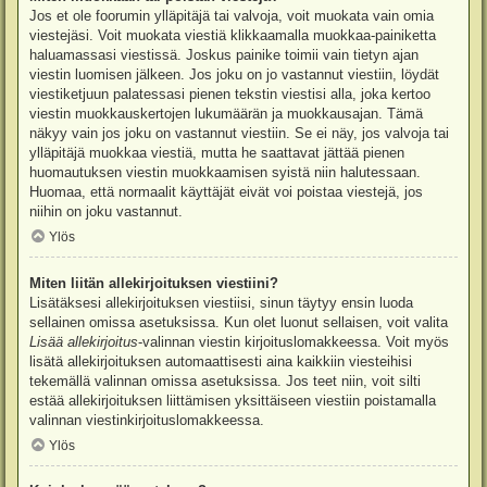
Jos et ole foorumin ylläpitäjä tai valvoja, voit muokata vain omia
viestejäsi. Voit muokata viestiä klikkaamalla muokkaa-painiketta
haluamassasi viestissä. Joskus painike toimii vain tietyn ajan
viestin luomisen jälkeen. Jos joku on jo vastannut viestiin, löydät
viestiketjuun palatessasi pienen tekstin viestisi alla, joka kertoo
viestin muokkauskertojen lukumäärän ja muokkausajan. Tämä
näkyy vain jos joku on vastannut viestiin. Se ei näy, jos valvoja tai
ylläpitäjä muokkaa viestiä, mutta he saattavat jättää pienen
huomautuksen viestin muokkaamisen syistä niin halutessaan.
Huomaa, että normaalit käyttäjät eivät voi poistaa viestejä, jos
niihin on joku vastannut.
Ylös
Miten liitän allekirjoituksen viestiini?
Lisätäksesi allekirjoituksen viestiisi, sinun täytyy ensin luoda
sellainen omissa asetuksissa. Kun olet luonut sellaisen, voit valita
Lisää allekirjoitus
-valinnan viestin kirjoituslomakkeessa. Voit myös
lisätä allekirjoituksen automaattisesti aina kaikkiin viesteihisi
tekemällä valinnan omissa asetuksissa. Jos teet niin, voit silti
estää allekirjoituksen liittämisen yksittäiseen viestiin poistamalla
valinnan viestinkirjoituslomakkeessa.
Ylös