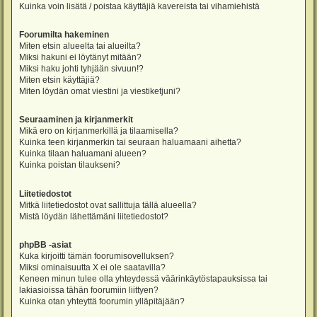
Kuinka voin lisätä / poistaa käyttäjiä kavereista tai vihamiehistä
Foorumilta hakeminen
Miten etsin alueelta tai alueilta?
Miksi hakuni ei löytänyt mitään?
Miksi haku johti tyhjään sivuun!?
Miten etsin käyttäjiä?
Miten löydän omat viestini ja viestiketjuni?
Seuraaminen ja kirjanmerkit
Mikä ero on kirjanmerkillä ja tilaamisella?
Kuinka teen kirjanmerkin tai seuraan haluamaani aihetta?
Kuinka tilaan haluamani alueen?
Kuinka poistan tilaukseni?
Liitetiedostot
Mitkä liitetiedostot ovat sallittuja tällä alueella?
Mistä löydän lähettämäni liitetiedostot?
phpBB -asiat
Kuka kirjoitti tämän foorumisovelluksen?
Miksi ominaisuutta X ei ole saatavilla?
Keneen minun tulee olla yhteydessä väärinkäytöstapauksissa tai
lakiasioissa tähän foorumiin liittyen?
Kuinka otan yhteyttä foorumin ylläpitäjään?