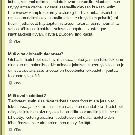
liitteet, voit mahdollisesti ladata kuvan foorumille. Muutoin sinun
täytyy antaa osoite julkisesti saatavilla olevaan kuvaan, esim.
http://www.example.com/my-picture.gif. Et voi antaa osoitetta
omalla koneellasi oleviin kuviin (ellei se ole yleinen palvelin) tai
kuviin, jotka ovat käyttäjätunnistuksen takana, esim. hotmail tai
yahoo sähköpostilaatikot, salasanasuojatut sivustot, jne.
Näyttääksesi kuvan, käytä BBCoden [img]-tagia.
Ylös
Mitä ovat globaalit tiedotteet?
Globaalit tiedotteet sisältävät tärkeää tietoa ja sinun tulisi lukea ne
aina kun on mahdolista. Ne näkyvät jokaisen alueen ylälaidassa ja
omissa asetuksissa. Globaalien tiedotteiden oikeudet myöntää
foorumin ylläpitäjä.
Ylös
Mitä ovat tiedotteet?
Tiedotteet usein sisältävät tärkeää tietoa foorumista jota olet
lukemassa ja siksi ne tulisi lukea aina kun mahdollista. Tiedotteet
näkyvät jokaisen sivun ylälaidassa niillä foorumeilla joihin ne on
lähetetty. Kuten globaalien tiedotteiden kohdalla, tiedotteiden
lähettämisen oikeudet antaa foorumin ylläpitäjä.
Ylös