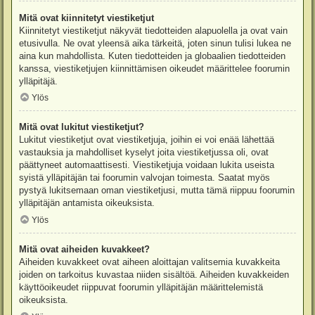
Mitä ovat kiinnitetyt viestiketjut
Kiinnitetyt viestiketjut näkyvät tiedotteiden alapuolella ja ovat vain
etusivulla. Ne ovat yleensä aika tärkeitä, joten sinun tulisi lukea ne
aina kun mahdollista. Kuten tiedotteiden ja globaalien tiedotteiden
kanssa, viestiketjujen kiinnittämisen oikeudet määrittelee foorumin
ylläpitäjä.
Ylös
Mitä ovat lukitut viestiketjut?
Lukitut viestiketjut ovat viestiketjuja, joihin ei voi enää lähettää
vastauksia ja mahdolliset kyselyt joita viestiketjussa oli, ovat
päättyneet automaattisesti. Viestiketjuja voidaan lukita useista
syistä ylläpitäjän tai foorumin valvojan toimesta. Saatat myös
pystyä lukitsemaan oman viestiketjusi, mutta tämä riippuu foorumin
ylläpitäjän antamista oikeuksista.
Ylös
Mitä ovat aiheiden kuvakkeet?
Aiheiden kuvakkeet ovat aiheen aloittajan valitsemia kuvakkeita
joiden on tarkoitus kuvastaa niiden sisältöä. Aiheiden kuvakkeiden
käyttöoikeudet riippuvat foorumin ylläpitäjän määrittelemistä
oikeuksista.