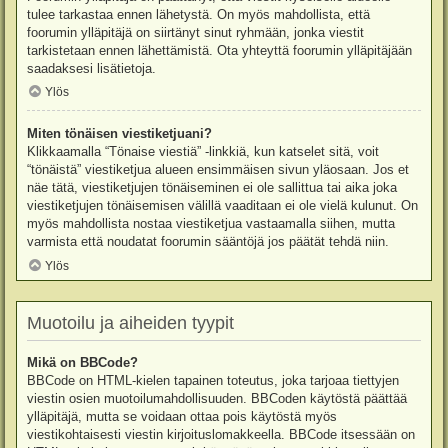
tulee tarkastaa ennen lähetystä. On myös mahdollista, että
foorumin ylläpitäjä on siirtänyt sinut ryhmään, jonka viestit
tarkistetaan ennen lähettämistä. Ota yhteyttä foorumin ylläpitäjään
saadaksesi lisätietoja.
Ylös
Miten tönäisen viestiketjuani?
Klikkaamalla “Tönaise viestiä” -linkkiä, kun katselet sitä, voit
“tönäistä” viestiketjua alueen ensimmäisen sivun yläosaan. Jos et
näe tätä, viestiketjujen tönäiseminen ei ole sallittua tai aika joka
viestiketjujen tönäisemisen välillä vaaditaan ei ole vielä kulunut. On
myös mahdollista nostaa viestiketjua vastaamalla siihen, mutta
varmista että noudatat foorumin sääntöjä jos päätät tehdä niin.
Ylös
Muotoilu ja aiheiden tyypit
Mikä on BBCode?
BBCode on HTML-kielen tapainen toteutus, joka tarjoaa tiettyjen
viestin osien muotoilumahdollisuuden. BBCoden käytöstä päättää
ylläpitäjä, mutta se voidaan ottaa pois käytöstä myös
viestikohtaisesti viestin kirjoituslomakkeella. BBCode itsessään on