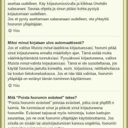
asettaa uudelleen. Käy kirjautumissivulla ja klikkaa
Unohdin
salasanani
. Seuraa ohjeita ja sinun pitäisi kohta pystyä
kirjautumaan uudelleen.
Jos et pysty asettamaan salasanaasi uudelleen, ota yhteyttä
foorumin ylläpitäjään.
Ylös
Miksi minut kirjataan ulos automaattisesti?
Jos et valitse
Muista minut
-laatikkoa kirjautuessasi, foorumi pitää
sinut kirjautuneena ennalta määritellyn ajan. Tämä estää muita
väärinkäyttämästä tunnuksiasi. Pysyäksesi kirjautuneena, valitse
Muista minut
-valinta kirjautuessasi. Tämä ei ole suositeltavaa, jos
käytät foorumia jaetulta koneelta, esim. kirjastossa, nettikahvilassa
tai koulun tietokoneluokassa. Jos et näe tätä valintaa, foorumin
ylläpitäjä on estänyt tämän toiminnon käyttämisen.
Ylös
Mitä “Poista foorumin evästeet” tekee?
“Poista foorumin evästeet” poistaa evästeet, jotka ovat phpBB:n
luomia. Ne tunnistavat sinut ja pitävät sinut kirjautuneena
foorumille. Evästeet tarjoavat myös toimintoja, kuten luettujen
seurantaa, jos ne ovat foorumin ylläpitäjän käyttöönottamia. Jos
sinulla on sisään tai uloskirjautumisen kanssa ongelmia, foorumin