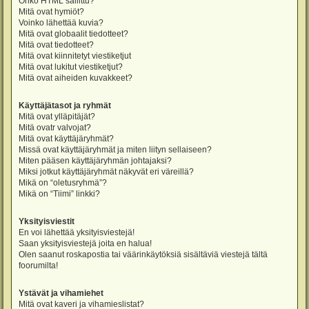
Onko HTML sallittu?
Mitä ovat hymiöt?
Voinko lähettää kuvia?
Mitä ovat globaalit tiedotteet?
Mitä ovat tiedotteet?
Mitä ovat kiinnitetyt viestiketjut
Mitä ovat lukitut viestiketjut?
Mitä ovat aiheiden kuvakkeet?
Käyttäjätasot ja ryhmät
Mitä ovat ylläpitäjät?
Mitä ovatr valvojat?
Mitä ovat käyttäjäryhmät?
Missä ovat käyttäjäryhmät ja miten liityn sellaiseen?
Miten pääsen käyttäjäryhmän johtajaksi?
Miksi jotkut käyttäjäryhmät näkyvät eri väreillä?
Mikä on “oletusryhmä”?
Mikä on “Tiimi” linkki?
Yksityisviestit
En voi lähettää yksityisviestejä!
Saan yksityisviestejä joita en halua!
Olen saanut roskapostia tai väärinkäytöksiä sisältäviä viestejä tältä
foorumilta!
Ystävät ja vihamiehet
Mitä ovat kaveri ja vihamieslistat?