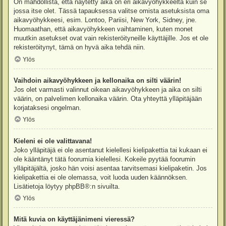
On mahdollista, että näytetty aika on eri aikavyöhykkeeltä kuin se
jossa itse olet. Tässä tapauksessa valitse omista asetuksista oma
aikavyöhykkeesi, esim. Lontoo, Pariisi, New York, Sidney, jne.
Huomaathan, että aikavyöhykkeen vaihtaminen, kuten monet
muutkin asetukset ovat vain rekisteröityneille käyttäjille. Jos et ole
rekisteröitynyt, tämä on hyvä aika tehdä niin.
Ylös
Vaihdoin aikavyöhykkeen ja kellonaika on silti väärin!
Jos olet varmasti valinnut oikean aikavyöhykkeen ja aika on silti
väärin, on palvelimen kellonaika väärin. Ota yhteyttä ylläpitäjään
korjataksesi ongelman.
Ylös
Kieleni ei ole valittavana!
Joko ylläpitäjä ei ole asentanut kielellesi kielipakettia tai kukaan ei
ole kääntänyt tätä foorumia kielellesi. Kokeile pyytää foorumin
ylläpitäjältä, josko hän voisi asentaa tarvitsemasi kielipaketin. Jos
kielipakettia ei ole olemassa, voit luoda uuden käännöksen.
Lisätietoja löytyy
phpBB
®:n sivuilta.
Ylös
Mitä kuvia on käyttäjänimeni vieressä?