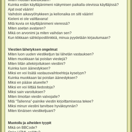
Miten muutan asetuksiani?
Kuinka estän käyttäjänimeni näkymisen paikalla olevissa käyttäjissä?
Ajat ovat väärin!
Vaihdoin aikavyöhykkeen ja kellonaika on silti väärin!
Kieleni ei ole valittavana!
Mitä kuvia on käyttäjänimeni vieressä?
Miten asetan avataren?
Mikä on arvonimi ja miten vaihdan sen?
Kun klikkaan sähköpostilinkkiä, minua pyydetään kirjautumaan?
Viestien lähetyksen ongelmat
Miten luon uuden viestiketjun tai lähetän vastauksen?
Miten muokkaan tai poistan viestejä?
Miten liitän allekirjoituksen viestiini?
Kuinka luon äänestyksen?
Miksi en voi lisätä vastausvaihtoehtoja kyselyyn?
Kuinka muokkaan tai poistan äänestyksen?
Miksi en pääse alueelle?
Miksi en voi liittää tiedostoja?
Miksi sain varoituksen?
Miten ilmoitan viestin valvojalle?
Mitä “Tallenna”-painike viestin kirjoittamisessa tekee?
Miksi minun viestini tarvitsee hyväksynnän?
Miten tönäisen viestiketjuani?
Muotoilu ja aiheiden tyypit
Mikä on BBCode?