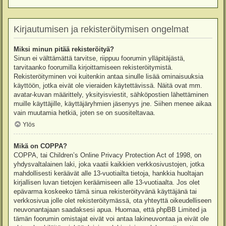
Kirjautumisen ja rekisteröitymisen ongelmat
Miksi minun pitää rekisteröityä?
Sinun ei välttämättä tarvitse, riippuu foorumin ylläpitäjästä,
tarvitaanko foorumilla kirjoittamiseen rekisteröitymistä.
Rekisteröityminen voi kuitenkin antaa sinulle lisää ominaisuuksia
käyttöön, jotka eivät ole vieraiden käytettävissä. Näitä ovat mm.
avatar-kuvan määrittely, yksityisviestit, sähköpostien lähettäminen
muille käyttäjille, käyttäjäryhmien jäsenyys jne. Siihen menee aikaa
vain muutamia hetkiä, joten se on suositeltavaa.
Ylös
Mikä on COPPA?
COPPA, tai Children’s Online Privacy Protection Act of 1998, on
yhdysvaltalainen laki, joka vaatii kaikkien verkkosivustojen, jotka
mahdollisesti keräävät alle 13-vuotiailta tietoja, hankkia huoltajan
kirjallisen luvan tietojen keräämiseen alle 13-vuotiaalta. Jos olet
epävarma koskeeko tämä sinua rekisteröityvänä käyttäjänä tai
verkkosivua jolle olet rekisteröitymässä, ota yhteyttä oikeudelliseen
neuvonantajaan saadaksesi apua. Huomaa, että phpBB Limited ja
tämän foorumin omistajat eivät voi antaa lakineuvontaa ja eivät ole