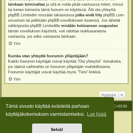
lainkaan toimivaltaa
ja sitä ei voida pitää vastuussa miten, missä
tai kenen toimesta tämä foorumi on käytössä. Älä ota yhteyttä
phpBB Limitediin missään lakiasioissa
jotka eivät liity
phpBB.com-
sivustoon tai pelkkään phpBB-sovellukseen itseensä. Jos lähetät
sähköpostia phpBB Limitedille
mistään kolmannen osapuolen
tämän sovelluksen käytöstä, voit odottaa niukkasanaista
vastausta, jos edes vastausta lainkaan.
Ylös
Kuinka otan yhteyttä foorumin ylläpitäjään?
Kaikki foorumin käyttäjät voivat käyttää “Ota yhteyttä” -lomaketta,
jos täämä vaihtoehto on foorumin ylläpitäjän mahdollistama.
Foorumin käyttäjät voivat käyttää myös “Tiimi”-linkkiä.
Ylös
Hyppää
Tämä sivusto käyttää evästeitä parhaan
Etusivu
Viesti Ylläpidolle
Kaikki ajat ovat
UTC+03:00
käyttäjäkokemuksen varmistamiseksi.
Lue lisää
Keskustelufoorumin ohjelmisto
phpBB
® Forum Software © phpBB Limited
Käännös: phpBB Suomi (lurttinen, harritapio, Pettis)
Style: Green-Style-Slim by Joyce&Luna
phpBB-Style-Design
Selvä!
Yksityisyys
|
Ehdot