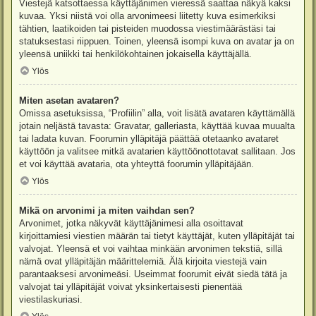
Viestejä katsottaessa käyttäjänimen vieressä saattaa näkyä kaksi
kuvaa. Yksi niistä voi olla arvonimeesi liitetty kuva esimerkiksi
tähtien, laatikoiden tai pisteiden muodossa viestimäärästäsi tai
statuksestasi riippuen. Toinen, yleensä isompi kuva on avatar ja on
yleensä uniikki tai henkilökohtainen jokaisella käyttäjällä.
Ylös
Miten asetan avataren?
Omissa asetuksissa, “Profiilin” alla, voit lisätä avataren käyttämällä
jotain neljästä tavasta: Gravatar, galleriasta, käyttää kuvaa muualta
tai ladata kuvan. Foorumin ylläpitäjä päättää otetaanko avataret
käyttöön ja valitsee mitkä avatarien käyttöönottotavat sallitaan. Jos
et voi käyttää avataria, ota yhteyttä foorumin ylläpitäjään.
Ylös
Mikä on arvonimi ja miten vaihdan sen?
Arvonimet, jotka näkyvät käyttäjänimesi alla osoittavat
kirjoittamiesi viestien määrän tai tietyt käyttäjät, kuten ylläpitäjät tai
valvojat. Yleensä et voi vaihtaa minkään arvonimen tekstiä, sillä
nämä ovat ylläpitäjän määrittelemiä. Älä kirjoita viestejä vain
parantaaksesi arvonimeäsi. Useimmat foorumit eivät siedä tätä ja
valvojat tai ylläpitäjät voivat yksinkertaisesti pienentää
viestilaskuriasi.