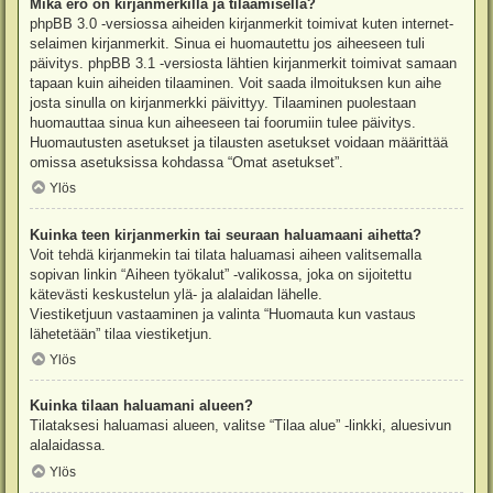
Mikä ero on kirjanmerkillä ja tilaamisella?
phpBB 3.0 -versiossa aiheiden kirjanmerkit toimivat kuten internet-
selaimen kirjanmerkit. Sinua ei huomautettu jos aiheeseen tuli
päivitys. phpBB 3.1 -versiosta lähtien kirjanmerkit toimivat samaan
tapaan kuin aiheiden tilaaminen. Voit saada ilmoituksen kun aihe
josta sinulla on kirjanmerkki päivittyy. Tilaaminen puolestaan
huomauttaa sinua kun aiheeseen tai foorumiin tulee päivitys.
Huomautusten asetukset ja tilausten asetukset voidaan määrittää
omissa asetuksissa kohdassa “Omat asetukset”.
Ylös
Kuinka teen kirjanmerkin tai seuraan haluamaani aihetta?
Voit tehdä kirjanmekin tai tilata haluamasi aiheen valitsemalla
sopivan linkin “Aiheen työkalut” -valikossa, joka on sijoitettu
kätevästi keskustelun ylä- ja alalaidan lähelle.
Viestiketjuun vastaaminen ja valinta “Huomauta kun vastaus
lähetetään” tilaa viestiketjun.
Ylös
Kuinka tilaan haluamani alueen?
Tilataksesi haluamasi alueen, valitse “Tilaa alue” -linkki, aluesivun
alalaidassa.
Ylös