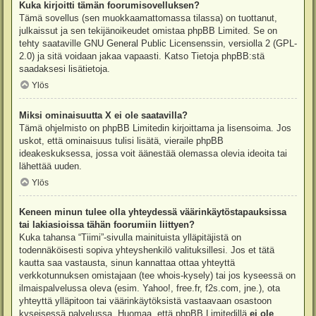
Kuka kirjoitti tämän foorumisovelluksen?
Tämä sovellus (sen muokkaamattomassa tilassa) on tuottanut,
julkaissut ja sen tekijänoikeudet omistaa
phpBB Limited
. Se on
tehty saataville GNU General Public Licensenssin, versiolla 2 (GPL-
2.0) ja sitä voidaan jakaa vapaasti. Katso
Tietoja phpBB:stä
saadaksesi lisätietoja.
Ylös
Miksi ominaisuutta X ei ole saatavilla?
Tämä ohjelmisto on phpBB Limitedin kirjoittama ja lisensoima. Jos
uskot, että ominaisuus tulisi lisätä, vieraile
phpBB
ideakeskuksessa
, jossa voit äänestää olemassa olevia ideoita tai
lähettää uuden.
Ylös
Keneen minun tulee olla yhteydessä väärinkäytöstapauksissa
tai lakiasioissa tähän foorumiin liittyen?
Kuka tahansa “Tiimi”-sivulla mainituista ylläpitäjistä on
todennäköisesti sopiva yhteyshenkilö valituksillesi. Jos et tätä
kautta saa vastausta, sinun kannattaa ottaa yhteyttä
verkkotunnuksen omistajaan (tee
whois-kysely
) tai jos kyseessä on
ilmaispalvelussa oleva (esim. Yahoo!, free.fr, f2s.com, jne.), ota
yhteyttä ylläpitoon tai väärinkäytöksistä vastaavaan osastoon
kyseisessä palvelussa. Huomaa, että phpBB Limitedillä
ei ole