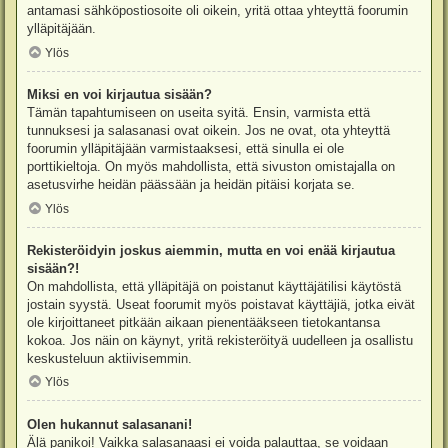
antamasi sähköpostiosoite oli oikein, yritä ottaa yhteyttä foorumin
ylläpitäjään.
Ylös
Miksi en voi kirjautua sisään?
Tämän tapahtumiseen on useita syitä. Ensin, varmista että
tunnuksesi ja salasanasi ovat oikein. Jos ne ovat, ota yhteyttä
foorumin ylläpitäjään varmistaaksesi, että sinulla ei ole
porttikieltoja. On myös mahdollista, että sivuston omistajalla on
asetusvirhe heidän päässään ja heidän pitäisi korjata se.
Ylös
Rekisteröidyin joskus aiemmin, mutta en voi enää kirjautua
sisään?!
On mahdollista, että ylläpitäjä on poistanut käyttäjätilisi käytöstä
jostain syystä. Useat foorumit myös poistavat käyttäjiä, jotka eivät
ole kirjoittaneet pitkään aikaan pienentääkseen tietokantansa
kokoa. Jos näin on käynyt, yritä rekisteröityä uudelleen ja osallistu
keskusteluun aktiivisemmin.
Ylös
Olen hukannut salasanani!
Älä panikoi! Vaikka salasanaasi ei voida palauttaa, se voidaan