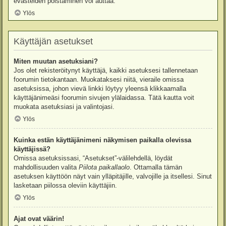
evästeiden poistaminen voi auttaa.
Ylös
Käyttäjän asetukset
Miten muutan asetuksiani?
Jos olet rekisteröitynyt käyttäjä, kaikki asetuksesi tallennetaan
foorumin tietokantaan. Muokataksesi niitä, vieraile omissa
asetuksissa, johon vievä linkki löytyy yleensä klikkaamalla
käyttäjänimeäsi foorumin sivujen ylälaidassa. Tätä kautta voit
muokata asetuksiasi ja valintojasi.
Ylös
Kuinka estän käyttäjänimeni näkymisen paikalla olevissa
käyttäjissä?
Omissa asetuksissasi, “Asetukset”-välilehdellä, löydät
mahdollisuuden valita
Piilota paikallaolo
. Ottamalla tämän
asetuksen käyttöön näyt vain ylläpitäjille, valvojille ja itsellesi. Sinut
lasketaan piilossa oleviin käyttäjiin.
Ylös
Ajat ovat väärin!