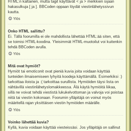
HTML:n kaltainen, mutta tagit käyttävät < ja > merkkien sijaan
hakasulkuja [ ja ]. BBCoden oppaan löydät viestinlähetyssivun
kautta.
Ylös
Onko HTML sallittu?
Ei. Tällä foorumilla ei ole mahdollista lähettää HTML:ää siten, että
se toimisi HTML-koodina. Yleisimmät HTML-muotoilut voi kuitenkin
tehdä BBCoden avulla.
Ylös
Mitä ovat hymiöt?
Hymiöt tai emoticonit ovat pieniä kuvia joita voidaan käyttää
tunteiden ilmaisemiseen lyhyitä koodeja käyttämällä. Esimerkiksi :)
tarkoittaa iloista ja :( tarkoittaa surullista. Hymiöiden täysi lista on
nähtävillä viestinlähetyslomakkeessa. Älä käytä hymiöitä liikaa,
sillä ne voivat tehdä viestistä lukukelvottoman ja valvoja voi poistaa
niitä tai viestin kokonaan. Foorumin ylläpitäjä on voinut myös
määritellä rajan yksittäisen viestin hymiöiden määrälle.
Ylös
Voinko lähettää kuvia?
Kyllä, kuvia voidaan käyttää viesteissäsi. Jos ylläpitäjä on sallinut