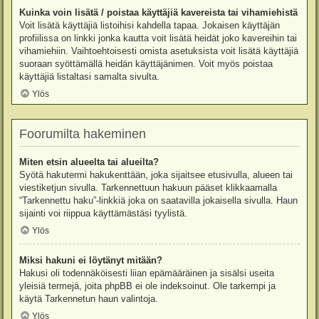
Kuinka voin lisätä / poistaa käyttäjiä kavereista tai vihamiehistä
Voit lisätä käyttäjiä listoihisi kahdella tapaa. Jokaisen käyttäjän
profiilissa on linkki jonka kautta voit lisätä heidät joko kavereihin tai
vihamiehiin. Vaihtoehtoisesti omista asetuksista voit lisätä käyttäjiä
suoraan syöttämällä heidän käyttäjänimen. Voit myös poistaa
käyttäjiä listaltasi samalta sivulta.
Ylös
Foorumilta hakeminen
Miten etsin alueelta tai alueilta?
Syötä hakutermi hakukenttään, joka sijaitsee etusivulla, alueen tai
viestiketjun sivulla. Tarkennettuun hakuun pääset klikkaamalla
“Tarkennettu haku”-linkkiä joka on saatavilla jokaisella sivulla. Haun
sijainti voi riippua käyttämästäsi tyylistä.
Ylös
Miksi hakuni ei löytänyt mitään?
Hakusi oli todennäköisesti liian epämääräinen ja sisälsi useita
yleisiä termejä, joita phpBB ei ole indeksoinut. Ole tarkempi ja
käytä Tarkennetun haun valintoja.
Ylös