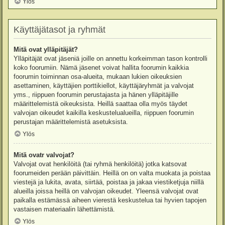
Ylös
Käyttäjätasot ja ryhmät
Mitä ovat ylläpitäjät?
Ylläpitäjät ovat jäseniä joille on annettu korkeimman tason kontrolli
koko foorumiin. Nämä jäsenet voivat hallita foorumin kaikkia
foorumin toiminnan osa-alueita, mukaan lukien oikeuksien
asettaminen, käyttäjien porttikiellot, käyttäjäryhmät ja valvojat
yms., riippuen foorumin perustajasta ja hänen ylläpitäjille
määrittelemistä oikeuksista. Heillä saattaa olla myös täydet
valvojan oikeudet kaikilla keskustelualueilla, riippuen foorumin
perustajan määrittelemistä asetuksista.
Ylös
Mitä ovatr valvojat?
Valvojat ovat henkilöitä (tai ryhmä henkilöitä) jotka katsovat
foorumeiden perään päivittäin. Heillä on on valta muokata ja poistaa
viestejä ja lukita, avata, siirtää, poistaa ja jakaa viestiketjuja niillä
alueilla joissa heillä on valvojan oikeudet. Yleensä valvojat ovat
paikalla estämässä aiheen vierestä keskustelua tai hyvien tapojen
vastaisen materiaalin lähettämistä.
Ylös