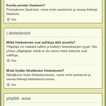
Kuinka poistan tilaukseni?
Poistaaksesi tilauksiasi, mene omiin asetuksiisi ja seuraa linkkejä
tilauksiisi.
Ylös
Liitetiedostot
Mitkä liitetiedostot ovat sallittuja tällä alueella?
Ylläpitäjä voi määrätä sallitut ja kielletyt liitetiedostojen tyypit. Ota
yhteys ylläpitäjään mikäli et ole varma mitkä tiedostot ovat
sallittuja..
Ylös
Mistä löydän lähettämäni liitetiedostot?
Nähdäksesi listan liitetiedostoistasi, mene omiin asetuksiin ja
seuraa linkkejä liitetiedostot-osioon.
Ylös
phpBB -asiat