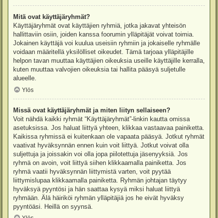
Mitä ovat käyttäjäryhmät?
Käyttäjäryhmät ovat käyttäjien ryhmiä, jotka jakavat yhteisön
hallittaviin osiin, joiden kanssa foorumin ylläpitäjät voivat toimia.
Jokainen käyttäjä voi kuulua useisiin ryhmiin ja jokaiselle ryhmälle
voidaan määritellä yksilölliset oikeudet. Tämä tarjoaa ylläpitäjille
helpon tavan muuttaa käyttäjien oikeuksia useille käyttäjille kerralla,
kuten muuttaa valvojien oikeuksia tai hallita pääsyä suljetulle
alueelle.
Ylös
Missä ovat käyttäjäryhmät ja miten liityn sellaiseen?
Voit nähdä kaikki ryhmät “Käyttäjäryhmät”-linkin kautta omissa
asetuksissa. Jos haluat liittyä yhteen, klikkaa vastaavaa painiketta.
Kaikissa ryhmissä ei kuitenkaan ole vapaata pääsyä. Jotkut ryhmät
vaativat hyväksynnän ennen kuin voit liittyä. Jotkut voivat olla
suljettuja ja joissakin voi olla jopa piilotettuja jäsenyyksiä. Jos
ryhmä on avoin, voit liittyä siihen klikkaamalla painiketta. Jos
ryhmä vaatii hyväksynnän liittymistä varten, voit pyytää
liittymislupaa klikkaamalla painiketta. Ryhmän johtajan täytyy
hyväksyä pyyntösi ja hän saattaa kysyä miksi haluat liittyä
ryhmään. Älä häiriköi ryhmän ylläpitäjiä jos he eivät hyväksy
pyyntöäsi. Heillä on syynsä.