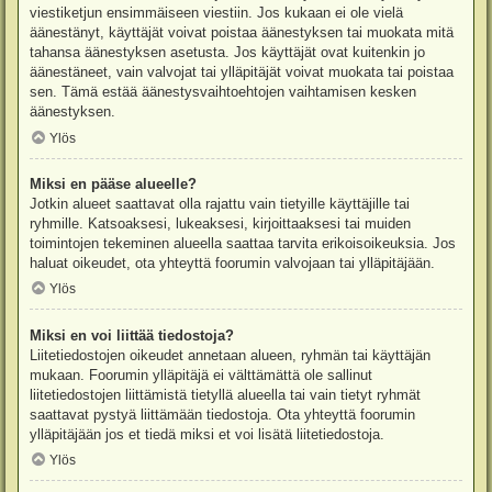
viestiketjun ensimmäiseen viestiin. Jos kukaan ei ole vielä
äänestänyt, käyttäjät voivat poistaa äänestyksen tai muokata mitä
tahansa äänestyksen asetusta. Jos käyttäjät ovat kuitenkin jo
äänestäneet, vain valvojat tai ylläpitäjät voivat muokata tai poistaa
sen. Tämä estää äänestysvaihtoehtojen vaihtamisen kesken
äänestyksen.
Ylös
Miksi en pääse alueelle?
Jotkin alueet saattavat olla rajattu vain tietyille käyttäjille tai
ryhmille. Katsoaksesi, lukeaksesi, kirjoittaaksesi tai muiden
toimintojen tekeminen alueella saattaa tarvita erikoisoikeuksia. Jos
haluat oikeudet, ota yhteyttä foorumin valvojaan tai ylläpitäjään.
Ylös
Miksi en voi liittää tiedostoja?
Liitetiedostojen oikeudet annetaan alueen, ryhmän tai käyttäjän
mukaan. Foorumin ylläpitäjä ei välttämättä ole sallinut
liitetiedostojen liittämistä tietyllä alueella tai vain tietyt ryhmät
saattavat pystyä liittämään tiedostoja. Ota yhteyttä foorumin
ylläpitäjään jos et tiedä miksi et voi lisätä liitetiedostoja.
Ylös