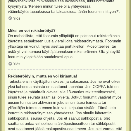
yhteyshenkilöitä minkäänlaisissa lakiasioissa, lukuunottamatta
kysymystä “Keneen minun tulee olla yhteydessä
väärinkäytöstapauksissa tai lakiasioissa tähän foorumiin liittyen?”.
Ylös
Miksi en voi rekisteröityä?
On mahdollista, että foorumin ylläpitäjä on poistanut rekisteröinnin
käytöstä estääkseen uusia vierailijoita rekisteröitymästä. Foorumin
ylläpitäjä on voinut myös asettaa porttikiellon IP-osoitteellesi tai
estänyt valitsemasi käyttäjätunnuksen rekisteröinnin. Ota yhteyttä
foorumin ylläpitäjään saadaksesi apua.
Ylös
Rekisteröidyin, mutta en voi kirjautua!
Tarkista ensin käyttäjätunnuksesi ja salasanasi. Jos ne ovat oikein,
yksi kahdesta asiasta on saattanut tapahtua. Jos COPPA-tuki on
käytössä ja määrittelit olevasi alle 13-vuotias rekisteröityessäsi,
sinun tulee seurata saamiasi ohjeita. Jotkut foorumit vaativat myös
uusien tunnusten aktivoinnin joko sinun itsesi toimesta tai
ylläpitäjän toimesta ennen kuin voit kirjautua sisään. Tämä tieto
kerrottiin rekisteröitymisen yhteydessä. Jos sinulle lähetettiin
sähköpostia, seuraa ohjeita. Jos et saanut sähköpostia, olet
saattanut antaa virheellisen sähköpostiosoitteen tai sähköpostit
ovat saattaneet jäädä roskapostisuodattimeen. Jos olet varma, että