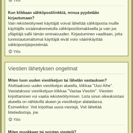
Ylös
Kun klikkaan sähköpostilinkkiä, minua pyydetään
kirjautumaan?
Vain rekisteröityneet käyttäjät voivat lähettää sähköpostia muille
käyttäjille sisäänrakennetulla sähköpostilomakkeella ja vain jos
ylläpitäjä sallii tämän ominaisuuden. Kirjautuminen vaaditaan, jotta
tunnistautumattomat käyttäjät eivät voisi väärinkäyttää
sähköpostijärjestelmää.
Ylös
Viestien lähetyksen ongelmat
Miten luon uuden viestiketjun tai lähetän vastauksen?
Aloittaaksesi uuden viestiketjun alueella, klikkaa "Uusi Aihe".
Vastataksesi viestiketjuun klikkaa "Vastaa Viestiin". Viestien
kirjoittaminen voi vaatia rekisteröitymisen. Lista sinun oikeuksistasi
alueella on nähtävillä alueen ja viestiketjun alalaidassa.
Esimerkiksi: Voit kirjoittaa uusia viestejä, Voit lähettää
liitetiedostoja, jne.
Ylös
Miten muokkaan tai poistan viestejä?