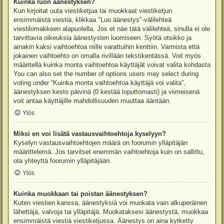
Kuinka luon äänestyksen?
Kun kirjoitat uuta viestiketjua tai muokkaat viestiketjun
ensimmäistä viestiä, klikkaa "Luo äänestys"-välilehteä
viestilomakkeen alapuolella. Jos et näe tätä välilehteä, sinulla ei ole
tarvittavia oikeuksia äänestysten luomiseen. Syötä otsikko ja
ainakin kaksi vaihtoehtoa niille varattuihin kenttiin. Varmista että
jokainen vaihtoehto on omalla rivillään tekstikentässä. Voit myös
määritellä kuinka monta vaihtoehtoa käyttäjät voivat valita kohdasta
You can also set the number of options users may select during
voting under “Kuinka monta vaihtoehtoa käyttäjä voi valita”,
äänestyksen kesto päivinä (0 kestää loputtomasti) ja viimeisenä
voit antaa käyttäjille mahdollisuuden muuttaa ääntään.
Ylös
Miksi en voi lisätä vastausvaihtoehtoja kyselyyn?
Kyselyn vastausvaihtoehtojen määrä on foorumin ylläpitäjän
määrittelemä. Jos tarvitset enemmän vaihtoehtoja kuin on sallittu,
ota yhteyttä foorumin ylläpitäjään.
Ylös
Kuinka muokkaan tai poistan äänestyksen?
Kuten viestien kanssa, äänestyksiä voi muokata vain alkuperäinen
lähettäjä, valvoja tai ylläpitäjä. Muokataksesi äänestystä, muokkaa
ensimmäistä viestiä viestiketjussa. Äänestys on aina kytketty