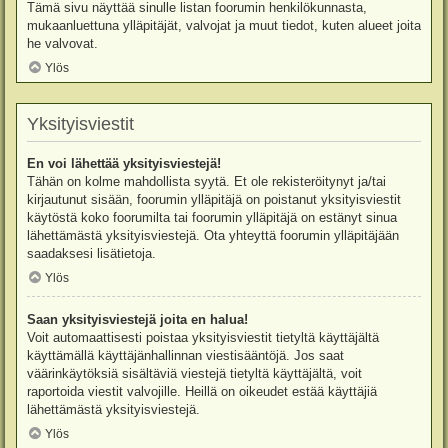
Tämä sivu näyttää sinulle listan foorumin henkilökunnasta,
mukaanluettuna ylläpitäjät, valvojat ja muut tiedot, kuten alueet joita
he valvovat.
Ylös
Yksityisviestit
En voi lähettää yksityisviestejä!
Tähän on kolme mahdollista syytä. Et ole rekisteröitynyt ja/tai
kirjautunut sisään, foorumin ylläpitäjä on poistanut yksityisviestit
käytöstä koko foorumilta tai foorumin ylläpitäjä on estänyt sinua
lähettämästä yksityisviestejä. Ota yhteyttä foorumin ylläpitäjään
saadaksesi lisätietoja.
Ylös
Saan yksityisviestejä joita en halua!
Voit automaattisesti poistaa yksityisviestit tietyltä käyttäjältä
käyttämällä käyttäjänhallinnan viestisääntöjä. Jos saat
väärinkäytöksiä sisältäviä viestejä tietyltä käyttäjältä, voit
raportoida viestit valvojille. Heillä on oikeudet estää käyttäjiä
lähettämästä yksityisviestejä.
Ylös