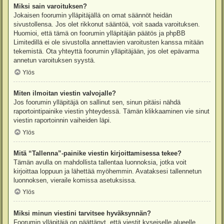
Miksi sain varoituksen?
Jokaisen foorumin ylläpitäjällä on omat säännöt heidän
sivustollensa. Jos olet rikkonut sääntöä, voit saada varoituksen.
Huomioi, että tämä on foorumin ylläpitäjän päätös ja phpBB
Limitedillä ei ole sivustolla annettavien varoitusten kanssa mitään
tekemistä. Ota yhteyttä foorumin ylläpitäjään, jos olet epävarma
annetun varoituksen syystä.
Ylös
Miten ilmoitan viestin valvojalle?
Jos foorumin ylläpitäjä on sallinut sen, sinun pitäisi nähdä
raportointipainike viestin yhteydessä. Tämän klikkaaminen vie sinut
viestin raportoinnin vaiheiden läpi.
Ylös
Mitä “Tallenna”-painike viestin kirjoittamisessa tekee?
Tämän avulla on mahdollista tallentaa luonnoksia, jotka voit
kirjoittaa loppuun ja lähettää myöhemmin. Avataksesi tallennetun
luonnoksen, vieraile komissa asetuksissa.
Ylös
Miksi minun viestini tarvitsee hyväksynnän?
Foorumin ylläpitäjä on päättänyt, että viestit kyseiselle alueelle