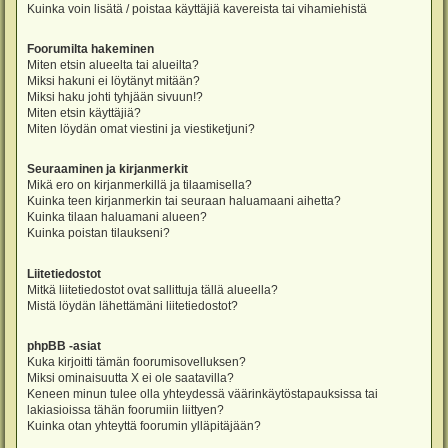
Kuinka voin lisätä / poistaa käyttäjiä kavereista tai vihamiehistä
Foorumilta hakeminen
Miten etsin alueelta tai alueilta?
Miksi hakuni ei löytänyt mitään?
Miksi haku johti tyhjään sivuun!?
Miten etsin käyttäjiä?
Miten löydän omat viestini ja viestiketjuni?
Seuraaminen ja kirjanmerkit
Mikä ero on kirjanmerkillä ja tilaamisella?
Kuinka teen kirjanmerkin tai seuraan haluamaani aihetta?
Kuinka tilaan haluamani alueen?
Kuinka poistan tilaukseni?
Liitetiedostot
Mitkä liitetiedostot ovat sallittuja tällä alueella?
Mistä löydän lähettämäni liitetiedostot?
phpBB -asiat
Kuka kirjoitti tämän foorumisovelluksen?
Miksi ominaisuutta X ei ole saatavilla?
Keneen minun tulee olla yhteydessä väärinkäytöstapauksissa tai
lakiasioissa tähän foorumiin liittyen?
Kuinka otan yhteyttä foorumin ylläpitäjään?