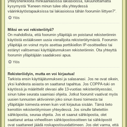
yhteyshenkilöitä minkäänlaisissa lakiasioissa, lukuunottamatta
kysymystä “Keneen minun tulee olla yhteydessä
väärinkäytöstapauksissa tai lakiasioissa tähän foorumiin liittyen?”.
Ylös
Miksi en voi rekisteröityä?
On mahdollista, että foorumin ylläpitäjä on poistanut rekisteröinnin
käytöstä estääkseen uusia vierailijoita rekisteröitymästä. Foorumin
ylläpitäjä on voinut myös asettaa porttikiellon IP-osoitteellesi tai
estänyt valitsemasi käyttäjätunnuksen rekisteröinnin. Ota yhteyttä
foorumin ylläpitäjään saadaksesi apua.
Ylös
Rekisteröidyin, mutta en voi kirjautua!
Tarkista ensin käyttäjätunnuksesi ja salasanasi. Jos ne ovat oikein,
yksi kahdesta asiasta on saattanut tapahtua. Jos COPPA-tuki on
käytössä ja määrittelit olevasi alle 13-vuotias rekisteröityessäsi,
sinun tulee seurata saamiasi ohjeita. Jotkut foorumit vaativat myös
uusien tunnusten aktivoinnin joko sinun itsesi toimesta tai
ylläpitäjän toimesta ennen kuin voit kirjautua sisään. Tämä tieto
kerrottiin rekisteröitymisen yhteydessä. Jos sinulle lähetettiin
sähköpostia, seuraa ohjeita. Jos et saanut sähköpostia, olet
saattanut antaa virheellisen sähköpostiosoitteen tai sähköpostit
ovat saattaneet jäädä roskapostisuodattimeen. Jos olet varma, että