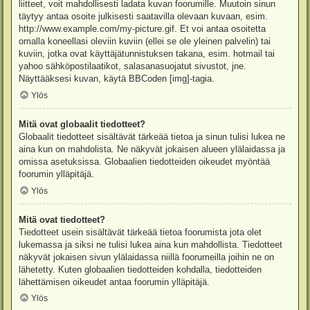
liitteet, voit mahdollisesti ladata kuvan foorumille. Muutoin sinun
täytyy antaa osoite julkisesti saatavilla olevaan kuvaan, esim.
http://www.example.com/my-picture.gif. Et voi antaa osoitetta
omalla koneellasi oleviin kuviin (ellei se ole yleinen palvelin) tai
kuviin, jotka ovat käyttäjätunnistuksen takana, esim. hotmail tai
yahoo sähköpostilaatikot, salasanasuojatut sivustot, jne.
Näyttääksesi kuvan, käytä BBCoden [img]-tagia.
Ylös
Mitä ovat globaalit tiedotteet?
Globaalit tiedotteet sisältävät tärkeää tietoa ja sinun tulisi lukea ne
aina kun on mahdolista. Ne näkyvät jokaisen alueen ylälaidassa ja
omissa asetuksissa. Globaalien tiedotteiden oikeudet myöntää
foorumin ylläpitäjä.
Ylös
Mitä ovat tiedotteet?
Tiedotteet usein sisältävät tärkeää tietoa foorumista jota olet
lukemassa ja siksi ne tulisi lukea aina kun mahdollista. Tiedotteet
näkyvät jokaisen sivun ylälaidassa niillä foorumeilla joihin ne on
lähetetty. Kuten globaalien tiedotteiden kohdalla, tiedotteiden
lähettämisen oikeudet antaa foorumin ylläpitäjä.
Ylös