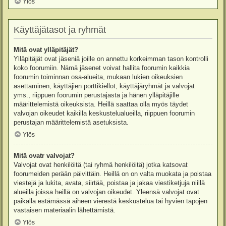
Ylös
Käyttäjätasot ja ryhmät
Mitä ovat ylläpitäjät?
Ylläpitäjät ovat jäseniä joille on annettu korkeimman tason kontrolli
koko foorumiin. Nämä jäsenet voivat hallita foorumin kaikkia
foorumin toiminnan osa-alueita, mukaan lukien oikeuksien
asettaminen, käyttäjien porttikiellot, käyttäjäryhmät ja valvojat
yms., riippuen foorumin perustajasta ja hänen ylläpitäjille
määrittelemistä oikeuksista. Heillä saattaa olla myös täydet
valvojan oikeudet kaikilla keskustelualueilla, riippuen foorumin
perustajan määrittelemistä asetuksista.
Ylös
Mitä ovatr valvojat?
Valvojat ovat henkilöitä (tai ryhmä henkilöitä) jotka katsovat
foorumeiden perään päivittäin. Heillä on on valta muokata ja poistaa
viestejä ja lukita, avata, siirtää, poistaa ja jakaa viestiketjuja niillä
alueilla joissa heillä on valvojan oikeudet. Yleensä valvojat ovat
paikalla estämässä aiheen vierestä keskustelua tai hyvien tapojen
vastaisen materiaalin lähettämistä.
Ylös