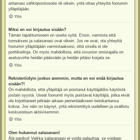
antamasi sähköpostiosoite oli oikein, yritä ottaa yhteyttä foorumin
ylläpitäjään.
Ylös
Miksi en voi kirjautua sisään?
Tämän tapahtumiseen on useita syitä. Ensin, varmista että
tunnuksesi ja salasanasi ovat oikein. Jos ne ovat, ota yhteyttä
foorumin ylläpitäjään varmistaaksesi, että sinulla ei ole
porttikieltoja. On myös mahdollista, että sivuston omistajalla on
asetusvirhe heidän päässään ja heidän pitäisi korjata se.
Ylös
Rekisteröidyin joskus aiemmin, mutta en voi enää kirjautua
sisään?!
On mahdollista, että ylläpitäjä on poistanut käyttäjätilisi käytöstä
jostain syystä. Useat foorumit myös poistavat käyttäjiä, jotka eivät
ole kirjoittaneet pitkään aikaan pienentääkseen tietokantansa
kokoa. Jos näin on käynyt, yritä rekisteröityä uudelleen ja osallistu
keskusteluun aktiivisemmin.
Ylös
Olen hukannut salasanani!
Älä panikoi! Vaikka salasanaasi ei voida palauttaa, se voidaan