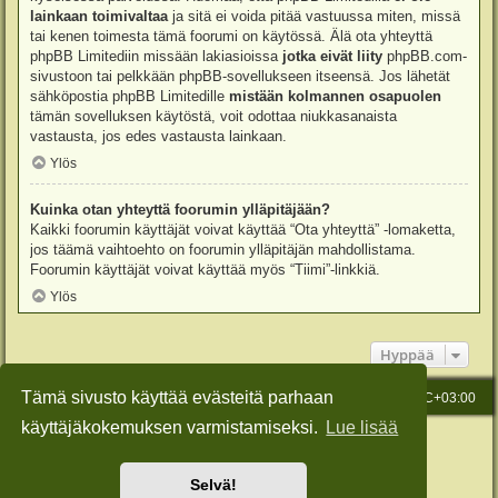
lainkaan toimivaltaa
ja sitä ei voida pitää vastuussa miten, missä
tai kenen toimesta tämä foorumi on käytössä. Älä ota yhteyttä
phpBB Limitediin missään lakiasioissa
jotka eivät liity
phpBB.com-
sivustoon tai pelkkään phpBB-sovellukseen itseensä. Jos lähetät
sähköpostia phpBB Limitedille
mistään kolmannen osapuolen
tämän sovelluksen käytöstä, voit odottaa niukkasanaista
vastausta, jos edes vastausta lainkaan.
Ylös
Kuinka otan yhteyttä foorumin ylläpitäjään?
Kaikki foorumin käyttäjät voivat käyttää “Ota yhteyttä” -lomaketta,
jos täämä vaihtoehto on foorumin ylläpitäjän mahdollistama.
Foorumin käyttäjät voivat käyttää myös “Tiimi”-linkkiä.
Ylös
Hyppää
Tämä sivusto käyttää evästeitä parhaan
Etusivu
Viesti Ylläpidolle
Kaikki ajat ovat
UTC+03:00
käyttäjäkokemuksen varmistamiseksi.
Lue lisää
Keskustelufoorumin ohjelmisto
phpBB
® Forum Software © phpBB Limited
Käännös: phpBB Suomi (lurttinen, harritapio, Pettis)
Style: Green-Style-Slim by Joyce&Luna
phpBB-Style-Design
Selvä!
Yksityisyys
|
Ehdot