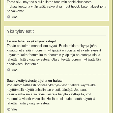
Tämä sivu näyttää sinulle listan foorumin henkilökunnasta,
mukaanluettuna ylläpitäjät, valvojat ja muut tiedot, kuten alueet joita
he valvovat.
Ylös
Yksityisviestit
En voi lähettää yksityisviestejä!
Tähän on kolme mahdollista syytä. Et ole rekisteröitynyt ja/tai
kirjautunut sisään, foorumin ylläpitäjä on poistanut yksityisviestit
käytöstä koko foorumilta tai foorumin ylläpitäjä on estänyt sinua
lähettämästä yksityisviestejä. Ota yhteyttä foorumin ylläpitäjään
saadaksesi lisätietoja.
Ylös
Saan yksityisviestejä joita en halua!
Voit automaattisesti poistaa yksityisviestit tietyltä käyttäjältä
käyttämällä käyttäjänhallinnan viestisääntöjä. Jos saat
väärinkäytöksiä sisältäviä viestejä tietyltä käyttäjältä, voit
raportoida viestit valvojille. Heillä on oikeudet estää käyttäjiä
lähettämästä yksityisviestejä.
Ylös