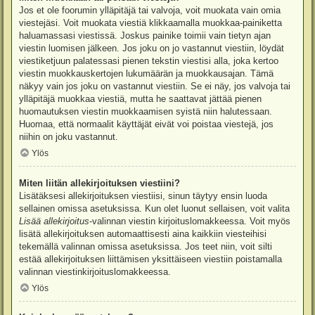
Jos et ole foorumin ylläpitäjä tai valvoja, voit muokata vain omia
viestejäsi. Voit muokata viestiä klikkaamalla muokkaa-painiketta
haluamassasi viestissä. Joskus painike toimii vain tietyn ajan
viestin luomisen jälkeen. Jos joku on jo vastannut viestiin, löydät
viestiketjuun palatessasi pienen tekstin viestisi alla, joka kertoo
viestin muokkauskertojen lukumäärän ja muokkausajan. Tämä
näkyy vain jos joku on vastannut viestiin. Se ei näy, jos valvoja tai
ylläpitäjä muokkaa viestiä, mutta he saattavat jättää pienen
huomautuksen viestin muokkaamisen syistä niin halutessaan.
Huomaa, että normaalit käyttäjät eivät voi poistaa viestejä, jos
niihin on joku vastannut.
Ylös
Miten liitän allekirjoituksen viestiini?
Lisätäksesi allekirjoituksen viestiisi, sinun täytyy ensin luoda
sellainen omissa asetuksissa. Kun olet luonut sellaisen, voit valita
Lisää allekirjoitus
-valinnan viestin kirjoituslomakkeessa. Voit myös
lisätä allekirjoituksen automaattisesti aina kaikkiin viesteihisi
tekemällä valinnan omissa asetuksissa. Jos teet niin, voit silti
estää allekirjoituksen liittämisen yksittäiseen viestiin poistamalla
valinnan viestinkirjoituslomakkeessa.
Ylös