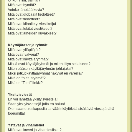
Onko HTML sallittu?
Mitä ovat hymiöt?
Voinko lähettää kuvia?
Mitä ovat globaalit tiedotteet?
Mitä ovat tiedotteet?
Mitä ovat kiinnitetyt viestiketjut
Mitä ovat lukitut viestiketjut?
Mitä ovat aiheiden kuvakkeet?
Käyttäjätasot ja ryhmät
Mitä ovat ylläpitäjät?
Mitä ovatr valvojat?
Mitä ovat käyttäjäryhmät?
Missä ovat käyttäjäryhmät ja miten liityn sellaiseen?
Miten pääsen käyttäjäryhmän johtajaksi?
Miksi jotkut käyttäjäryhmät näkyvät eri väreillä?
Mikä on “oletusryhmä”?
Mikä on “Tiimi” linkki?
Yksityisviestit
En voi lähettää yksityisviestejä!
Saan yksityisviestejä joita en halua!
Olen saanut roskapostia tai väärinkäytöksiä sisältäviä viestejä tältä
foorumilta!
Ystävät ja vihamiehet
Mitä ovat kaveri ja vihamieslistat?