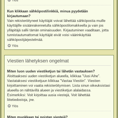
Ylös
Kun klikkaan sähköpostilinkkiä, minua pyydetään
kirjautumaan?
Vain rekisteröityneet käyttäjät voivat lähettää sähköpostia muille
käyttäjille sisäänrakennetulla sähköpostilomakkeella ja vain jos
ylläpitäjä sallii tämän ominaisuuden. Kirjautuminen vaaditaan, jotta
tunnistautumattomat käyttäjät eivät voisi väärinkäyttää
sähköpostijärjestelmää.
Ylös
Viestien lähetyksen ongelmat
Miten luon uuden viestiketjun tai lähetän vastauksen?
Aloittaaksesi uuden viestiketjun alueella, klikkaa "Uusi Aihe".
Vastataksesi viestiketjuun klikkaa "Vastaa Viestiin". Viestien
kirjoittaminen voi vaatia rekisteröitymisen. Lista sinun oikeuksistasi
alueella on nähtävillä alueen ja viestiketjun alalaidassa.
Esimerkiksi: Voit kirjoittaa uusia viestejä, Voit lähettää
liitetiedostoja, jne.
Ylös
Miten muokkaan tai poistan viestejä?