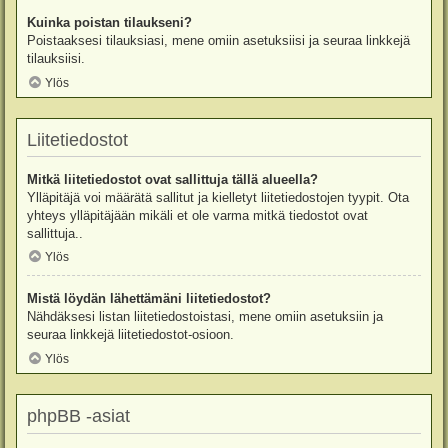
Kuinka poistan tilaukseni?
Poistaaksesi tilauksiasi, mene omiin asetuksiisi ja seuraa linkkejä
tilauksiisi.
Ylös
Liitetiedostot
Mitkä liitetiedostot ovat sallittuja tällä alueella?
Ylläpitäjä voi määrätä sallitut ja kielletyt liitetiedostojen tyypit. Ota
yhteys ylläpitäjään mikäli et ole varma mitkä tiedostot ovat
sallittuja..
Ylös
Mistä löydän lähettämäni liitetiedostot?
Nähdäksesi listan liitetiedostoistasi, mene omiin asetuksiin ja
seuraa linkkejä liitetiedostot-osioon.
Ylös
phpBB -asiat