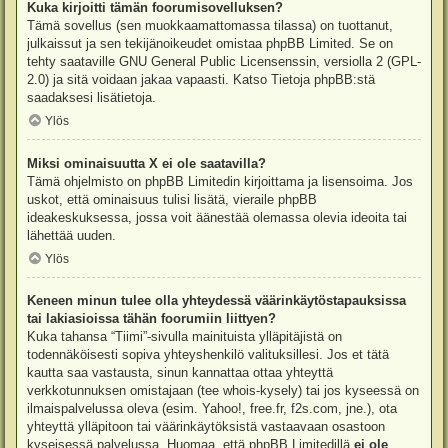
Kuka kirjoitti tämän foorumisovelluksen?
Tämä sovellus (sen muokkaamattomassa tilassa) on tuottanut,
julkaissut ja sen tekijänoikeudet omistaa
phpBB Limited
. Se on
tehty saataville GNU General Public Licensenssin, versiolla 2 (GPL-
2.0) ja sitä voidaan jakaa vapaasti. Katso
Tietoja phpBB:stä
saadaksesi lisätietoja.
Ylös
Miksi ominaisuutta X ei ole saatavilla?
Tämä ohjelmisto on phpBB Limitedin kirjoittama ja lisensoima. Jos
uskot, että ominaisuus tulisi lisätä, vieraile
phpBB
ideakeskuksessa
, jossa voit äänestää olemassa olevia ideoita tai
lähettää uuden.
Ylös
Keneen minun tulee olla yhteydessä väärinkäytöstapauksissa
tai lakiasioissa tähän foorumiin liittyen?
Kuka tahansa “Tiimi”-sivulla mainituista ylläpitäjistä on
todennäköisesti sopiva yhteyshenkilö valituksillesi. Jos et tätä
kautta saa vastausta, sinun kannattaa ottaa yhteyttä
verkkotunnuksen omistajaan (tee
whois-kysely
) tai jos kyseessä on
ilmaispalvelussa oleva (esim. Yahoo!, free.fr, f2s.com, jne.), ota
yhteyttä ylläpitoon tai väärinkäytöksistä vastaavaan osastoon
kyseisessä palvelussa. Huomaa, että phpBB Limitedillä
ei ole