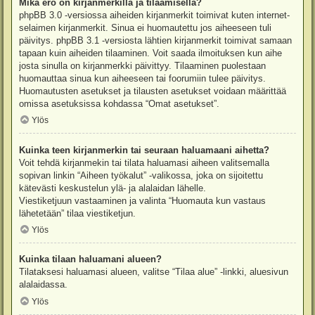
Mikä ero on kirjanmerkillä ja tilaamisella?
phpBB 3.0 -versiossa aiheiden kirjanmerkit toimivat kuten internet-
selaimen kirjanmerkit. Sinua ei huomautettu jos aiheeseen tuli
päivitys. phpBB 3.1 -versiosta lähtien kirjanmerkit toimivat samaan
tapaan kuin aiheiden tilaaminen. Voit saada ilmoituksen kun aihe
josta sinulla on kirjanmerkki päivittyy. Tilaaminen puolestaan
huomauttaa sinua kun aiheeseen tai foorumiin tulee päivitys.
Huomautusten asetukset ja tilausten asetukset voidaan määrittää
omissa asetuksissa kohdassa “Omat asetukset”.
Ylös
Kuinka teen kirjanmerkin tai seuraan haluamaani aihetta?
Voit tehdä kirjanmekin tai tilata haluamasi aiheen valitsemalla
sopivan linkin “Aiheen työkalut” -valikossa, joka on sijoitettu
kätevästi keskustelun ylä- ja alalaidan lähelle.
Viestiketjuun vastaaminen ja valinta “Huomauta kun vastaus
lähetetään” tilaa viestiketjun.
Ylös
Kuinka tilaan haluamani alueen?
Tilataksesi haluamasi alueen, valitse “Tilaa alue” -linkki, aluesivun
alalaidassa.
Ylös