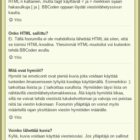
HTML:n kaltainen, mutta tagit käyttävät < ja > merkkien sijaan
hakasulkuja [ ja ]. BBCoden oppaan löydät viestinlähetyssivun
kautta.
Ylös
Onko HTML sallittu?
Ei. Tällä foorumilla ei ole mahdollista lähettää HTML:ää siten, että
se toimisi HTML-koodina. Yleisimmät HTML-muotoilut voi kuitenkin
tehdä BBCoden avulla.
Ylös
Mitä ovat hymiöt?
Hymiöt tai emoticonit ovat pieniä kuvia joita voidaan käyttää
tunteiden ilmaisemiseen lyhyitä koodeja käyttämällä. Esimerkiksi :)
tarkoittaa iloista ja :( tarkoittaa surullista. Hymiöiden täysi lista on
nähtävillä viestinlähetyslomakkeessa. Älä käytä hymiöitä liikaa,
sillä ne voivat tehdä viestistä lukukelvottoman ja valvoja voi poistaa
niitä tai viestin kokonaan. Foorumin ylläpitäjä on voinut myös
määritellä rajan yksittäisen viestin hymiöiden määrälle.
Ylös
Voinko lähettää kuvia?
Kyllä, kuvia voidaan käyttää viesteissäsi. Jos ylläpitäjä on sallinut