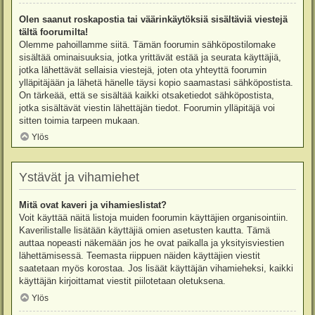
Olen saanut roskapostia tai väärinkäytöksiä sisältäviä viestejä
tältä foorumilta!
Olemme pahoillamme siitä. Tämän foorumin sähköpostilomake
sisältää ominaisuuksia, jotka yrittävät estää ja seurata käyttäjiä,
jotka lähettävät sellaisia viestejä, joten ota yhteyttä foorumin
ylläpitäjään ja lähetä hänelle täysi kopio saamastasi sähköpostista.
On tärkeää, että se sisältää kaikki otsaketiedot sähköpostista,
jotka sisältävät viestin lähettäjän tiedot. Foorumin ylläpitäjä voi
sitten toimia tarpeen mukaan.
Ylös
Ystävät ja vihamiehet
Mitä ovat kaveri ja vihamieslistat?
Voit käyttää näitä listoja muiden foorumin käyttäjien organisointiin.
Kaverilistalle lisätään käyttäjiä omien asetusten kautta. Tämä
auttaa nopeasti näkemään jos he ovat paikalla ja yksityisviestien
lähettämisessä. Teemasta riippuen näiden käyttäjien viestit
saatetaan myös korostaa. Jos lisäät käyttäjän vihamieheksi, kaikki
käyttäjän kirjoittamat viestit piilotetaan oletuksena.
Ylös