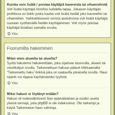
Kuinka voin lisätä / poistaa käyttäjiä kavereista tai vihamiehistä
Voit lisätä käyttäjiä listoihisi kahdella tapaa. Jokaisen käyttäjän
profiilissa on linkki jonka kautta voit lisätä heidät joko kavereihin tai
vihamiehiin. Vaihtoehtoisesti omista asetuksista voit lisätä käyttäjiä
suoraan syöttämällä heidän käyttäjänimen. Voit myös poistaa
käyttäjiä listaltasi samalta sivulta.
Ylös
Foorumilta hakeminen
Miten etsin alueelta tai alueilta?
Syötä hakutermi hakukenttään, joka sijaitsee etusivulla, alueen tai
viestiketjun sivulla. Tarkennettuun hakuun pääset klikkaamalla
“Tarkennettu haku”-linkkiä joka on saatavilla jokaisella sivulla. Haun
sijainti voi riippua käyttämästäsi tyylistä.
Ylös
Miksi hakuni ei löytänyt mitään?
Hakusi oli todennäköisesti liian epämääräinen ja sisälsi useita
yleisiä termejä, joita phpBB ei ole indeksoinut. Ole tarkempi ja
käytä Tarkennetun haun valintoja.
Ylös