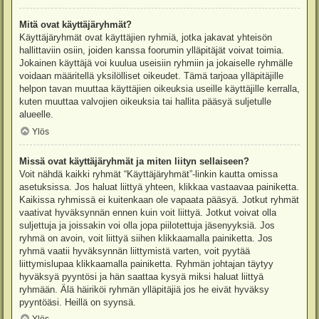
Mitä ovat käyttäjäryhmät?
Käyttäjäryhmät ovat käyttäjien ryhmiä, jotka jakavat yhteisön
hallittaviin osiin, joiden kanssa foorumin ylläpitäjät voivat toimia.
Jokainen käyttäjä voi kuulua useisiin ryhmiin ja jokaiselle ryhmälle
voidaan määritellä yksilölliset oikeudet. Tämä tarjoaa ylläpitäjille
helpon tavan muuttaa käyttäjien oikeuksia useille käyttäjille kerralla,
kuten muuttaa valvojien oikeuksia tai hallita pääsyä suljetulle
alueelle.
Ylös
Missä ovat käyttäjäryhmät ja miten liityn sellaiseen?
Voit nähdä kaikki ryhmät “Käyttäjäryhmät”-linkin kautta omissa
asetuksissa. Jos haluat liittyä yhteen, klikkaa vastaavaa painiketta.
Kaikissa ryhmissä ei kuitenkaan ole vapaata pääsyä. Jotkut ryhmät
vaativat hyväksynnän ennen kuin voit liittyä. Jotkut voivat olla
suljettuja ja joissakin voi olla jopa piilotettuja jäsenyyksiä. Jos
ryhmä on avoin, voit liittyä siihen klikkaamalla painiketta. Jos
ryhmä vaatii hyväksynnän liittymistä varten, voit pyytää
liittymislupaa klikkaamalla painiketta. Ryhmän johtajan täytyy
hyväksyä pyyntösi ja hän saattaa kysyä miksi haluat liittyä
ryhmään. Älä häiriköi ryhmän ylläpitäjiä jos he eivät hyväksy
pyyntöäsi. Heillä on syynsä.