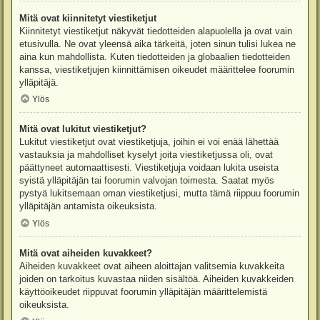
Mitä ovat kiinnitetyt viestiketjut
Kiinnitetyt viestiketjut näkyvät tiedotteiden alapuolella ja ovat vain
etusivulla. Ne ovat yleensä aika tärkeitä, joten sinun tulisi lukea ne
aina kun mahdollista. Kuten tiedotteiden ja globaalien tiedotteiden
kanssa, viestiketjujen kiinnittämisen oikeudet määrittelee foorumin
ylläpitäjä.
Ylös
Mitä ovat lukitut viestiketjut?
Lukitut viestiketjut ovat viestiketjuja, joihin ei voi enää lähettää
vastauksia ja mahdolliset kyselyt joita viestiketjussa oli, ovat
päättyneet automaattisesti. Viestiketjuja voidaan lukita useista
syistä ylläpitäjän tai foorumin valvojan toimesta. Saatat myös
pystyä lukitsemaan oman viestiketjusi, mutta tämä riippuu foorumin
ylläpitäjän antamista oikeuksista.
Ylös
Mitä ovat aiheiden kuvakkeet?
Aiheiden kuvakkeet ovat aiheen aloittajan valitsemia kuvakkeita
joiden on tarkoitus kuvastaa niiden sisältöä. Aiheiden kuvakkeiden
käyttöoikeudet riippuvat foorumin ylläpitäjän määrittelemistä
oikeuksista.