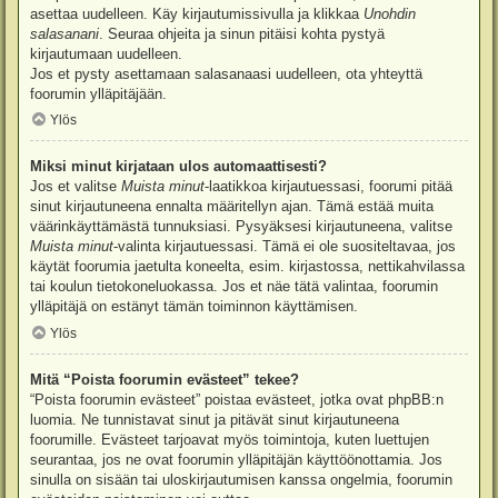
asettaa uudelleen. Käy kirjautumissivulla ja klikkaa
Unohdin
salasanani
. Seuraa ohjeita ja sinun pitäisi kohta pystyä
kirjautumaan uudelleen.
Jos et pysty asettamaan salasanaasi uudelleen, ota yhteyttä
foorumin ylläpitäjään.
Ylös
Miksi minut kirjataan ulos automaattisesti?
Jos et valitse
Muista minut
-laatikkoa kirjautuessasi, foorumi pitää
sinut kirjautuneena ennalta määritellyn ajan. Tämä estää muita
väärinkäyttämästä tunnuksiasi. Pysyäksesi kirjautuneena, valitse
Muista minut
-valinta kirjautuessasi. Tämä ei ole suositeltavaa, jos
käytät foorumia jaetulta koneelta, esim. kirjastossa, nettikahvilassa
tai koulun tietokoneluokassa. Jos et näe tätä valintaa, foorumin
ylläpitäjä on estänyt tämän toiminnon käyttämisen.
Ylös
Mitä “Poista foorumin evästeet” tekee?
“Poista foorumin evästeet” poistaa evästeet, jotka ovat phpBB:n
luomia. Ne tunnistavat sinut ja pitävät sinut kirjautuneena
foorumille. Evästeet tarjoavat myös toimintoja, kuten luettujen
seurantaa, jos ne ovat foorumin ylläpitäjän käyttöönottamia. Jos
sinulla on sisään tai uloskirjautumisen kanssa ongelmia, foorumin