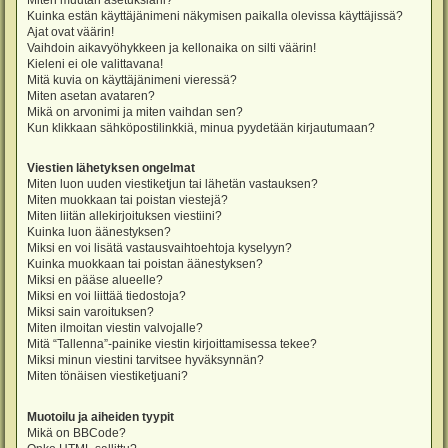
Miten muutan asetuksiani?
Kuinka estän käyttäjänimeni näkymisen paikalla olevissa käyttäjissä?
Ajat ovat väärin!
Vaihdoin aikavyöhykkeen ja kellonaika on silti väärin!
Kieleni ei ole valittavana!
Mitä kuvia on käyttäjänimeni vieressä?
Miten asetan avataren?
Mikä on arvonimi ja miten vaihdan sen?
Kun klikkaan sähköpostilinkkiä, minua pyydetään kirjautumaan?
Viestien lähetyksen ongelmat
Miten luon uuden viestiketjun tai lähetän vastauksen?
Miten muokkaan tai poistan viestejä?
Miten liitän allekirjoituksen viestiini?
Kuinka luon äänestyksen?
Miksi en voi lisätä vastausvaihtoehtoja kyselyyn?
Kuinka muokkaan tai poistan äänestyksen?
Miksi en pääse alueelle?
Miksi en voi liittää tiedostoja?
Miksi sain varoituksen?
Miten ilmoitan viestin valvojalle?
Mitä “Tallenna”-painike viestin kirjoittamisessa tekee?
Miksi minun viestini tarvitsee hyväksynnän?
Miten tönäisen viestiketjuani?
Muotoilu ja aiheiden tyypit
Mikä on BBCode?