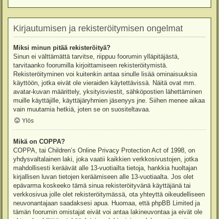
Kirjautumisen ja rekisteröitymisen ongelmat
Miksi minun pitää rekisteröityä?
Sinun ei välttämättä tarvitse, riippuu foorumin ylläpitäjästä,
tarvitaanko foorumilla kirjoittamiseen rekisteröitymistä.
Rekisteröityminen voi kuitenkin antaa sinulle lisää ominaisuuksia
käyttöön, jotka eivät ole vieraiden käytettävissä. Näitä ovat mm.
avatar-kuvan määrittely, yksityisviestit, sähköpostien lähettäminen
muille käyttäjille, käyttäjäryhmien jäsenyys jne. Siihen menee aikaa
vain muutamia hetkiä, joten se on suositeltavaa.
Ylös
Mikä on COPPA?
COPPA, tai Children’s Online Privacy Protection Act of 1998, on
yhdysvaltalainen laki, joka vaatii kaikkien verkkosivustojen, jotka
mahdollisesti keräävät alle 13-vuotiailta tietoja, hankkia huoltajan
kirjallisen luvan tietojen keräämiseen alle 13-vuotiaalta. Jos olet
epävarma koskeeko tämä sinua rekisteröityvänä käyttäjänä tai
verkkosivua jolle olet rekisteröitymässä, ota yhteyttä oikeudelliseen
neuvonantajaan saadaksesi apua. Huomaa, että phpBB Limited ja
tämän foorumin omistajat eivät voi antaa lakineuvontaa ja eivät ole