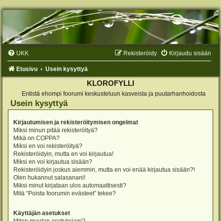
UKK
Rekisteröidy
Kirjaudu sisään
Etusivu
Usein kysyttyä
KLOROFYLLI
Entistä ehompi foorumi keskusteluun kasveista ja puutarhanhoidosta
Usein kysyttyä
Kirjautumisen ja rekisteröitymisen ongelmat
Miksi minun pitää rekisteröityä?
Mikä on COPPA?
Miksi en voi rekisteröityä?
Rekisteröidyin, mutta en voi kirjautua!
Miksi en voi kirjautua sisään?
Rekisteröidyin joskus aiemmin, mutta en voi enää kirjautua sisään?!
Olen hukannut salasanani!
Miksi minut kirjataan ulos automaattisesti?
Mitä “Poista foorumin evästeet” tekee?
Käyttäjän asetukset