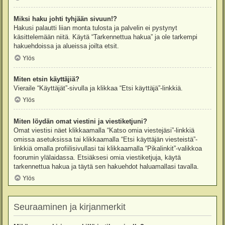
Miksi haku johti tyhjään sivuun!?
Hakusi palautti liian monta tulosta ja palvelin ei pystynyt
käsittelemään niitä. Käytä “Tarkennettua hakua” ja ole tarkempi
hakuehdoissa ja alueissa joilta etsit.
Ylös
Miten etsin käyttäjiä?
Vieraile “Käyttäjät”-sivulla ja klikkaa “Etsi käyttäjä”-linkkiä.
Ylös
Miten löydän omat viestini ja viestiketjuni?
Omat viestisi näet klikkaamalla “Katso omia viestejäsi”-linkkiä
omissa asetuksissa tai klikkaamalla “Etsi käyttäjän viesteistä”-
linkkiä omalla profiilisivullasi tai klikkaamalla “Pikalinkit”-valikkoa
foorumin ylälaidassa. Etsiäksesi omia viestiketjuja, käytä
tarkennettua hakua ja täytä sen hakuehdot haluamallasi tavalla.
Ylös
Seuraaminen ja kirjanmerkit