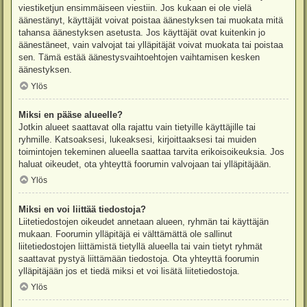
viestiketjun ensimmäiseen viestiin. Jos kukaan ei ole vielä
äänestänyt, käyttäjät voivat poistaa äänestyksen tai muokata mitä
tahansa äänestyksen asetusta. Jos käyttäjät ovat kuitenkin jo
äänestäneet, vain valvojat tai ylläpitäjät voivat muokata tai poistaa
sen. Tämä estää äänestysvaihtoehtojen vaihtamisen kesken
äänestyksen.
Ylös
Miksi en pääse alueelle?
Jotkin alueet saattavat olla rajattu vain tietyille käyttäjille tai
ryhmille. Katsoaksesi, lukeaksesi, kirjoittaaksesi tai muiden
toimintojen tekeminen alueella saattaa tarvita erikoisoikeuksia. Jos
haluat oikeudet, ota yhteyttä foorumin valvojaan tai ylläpitäjään.
Ylös
Miksi en voi liittää tiedostoja?
Liitetiedostojen oikeudet annetaan alueen, ryhmän tai käyttäjän
mukaan. Foorumin ylläpitäjä ei välttämättä ole sallinut
liitetiedostojen liittämistä tietyllä alueella tai vain tietyt ryhmät
saattavat pystyä liittämään tiedostoja. Ota yhteyttä foorumin
ylläpitäjään jos et tiedä miksi et voi lisätä liitetiedostoja.
Ylös