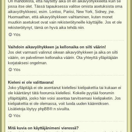
On mahdollista, että näytetty aika on eri aikavyöhykkeeltä kuin se
jossa itse olet. Tässä tapauksessa valitse omista asetuksista oma
aikavyöhykkeesi, esim. Lontoo, Pariisi, New York, Sidney, jne.
Huomaathan, että aikavyöhykkeen vaihtaminen, kuten monet
muutkin asetukset ovat vain rekisteröityneille käyttäjille. Jos et ole
rekisteröitynyt, tämä on hyvä aika tehdä niin.
Ylös
Vaihdoin aikavyöhykkeen ja kellonaika on silti väärin!
Jos olet varmasti valinnut oikean aikavyöhykkeen ja aika on silti
väärin, on palvelimen kellonaika väärin. Ota yhteyttä ylläpitäjään
korjataksesi ongelman.
Ylös
Kieleni ei ole valittavana!
Joko ylläpitäjä ei ole asentanut kielellesi kielipakettia tai kukaan ei
ole kääntänyt tätä foorumia kielellesi. Kokeile pyytää foorumin
ylläpitäjältä, josko hän voisi asentaa tarvitsemasi kielipaketin. Jos
kielipakettia ei ole olemassa, voit luoda uuden käännöksen.
Lisätietoja löytyy
phpBB
®:n sivuilta.
Ylös
Mitä kuvia on käyttäjänimeni vieressä?