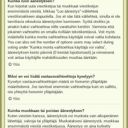
Kuinka luon äänestyksen?
Kun kirjoitat uuta viestiketjua tai muokkaat viestiketjun
ensimmäistä viestiä, klikkaa "Luo äänestys"-välilehteä
viestilomakkeen alapuolella. Jos et näe tätä välilehteä, sinulla ei ole
tarvittavia oikeuksia äänestysten luomiseen. Syötä otsikko ja
ainakin kaksi vaihtoehtoa niille varattuihin kenttiin. Varmista että
jokainen vaihtoehto on omalla rivillään tekstikentässä. Voit myös
määritellä kuinka monta vaihtoehtoa käyttäjät voivat valita kohdasta
You can also set the number of options users may select during
voting under “Kuinka monta vaihtoehtoa käyttäjä voi valita”,
äänestyksen kesto päivinä (0 kestää loputtomasti) ja viimeisenä
voit antaa käyttäjille mahdollisuuden muuttaa ääntään.
Ylös
Miksi en voi lisätä vastausvaihtoehtoja kyselyyn?
Kyselyn vastausvaihtoehtojen määrä on foorumin ylläpitäjän
määrittelemä. Jos tarvitset enemmän vaihtoehtoja kuin on sallittu,
ota yhteyttä foorumin ylläpitäjään.
Ylös
Kuinka muokkaan tai poistan äänestyksen?
Kuten viestien kanssa, äänestyksiä voi muokata vain alkuperäinen
lähettäjä, valvoja tai ylläpitäjä. Muokataksesi äänestystä, muokkaa
ensimmäistä viestiä viestiketjussa. Äänestys on aina kytketty