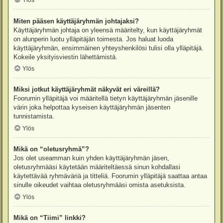
Ylös
Miten pääsen käyttäjäryhmän johtajaksi?
Käyttäjäryhmän johtaja on yleensä määritelty, kun käyttäjäryhmät
on alunperin luotu ylläpitäjän toimesta. Jos haluat luoda
käyttäjäryhmän, ensimmäinen yhteyshenkilösi tulisi olla ylläpitäjä.
Kokeile yksityisviestin lähettämistä.
Ylös
Miksi jotkut käyttäjäryhmät näkyvät eri väreillä?
Foorumin ylläpitäjä voi määritellä tietyn käyttäjäryhmän jäsenille
värin joka helpottaa kyseisen käyttäjäryhmän jäsenten
tunnistamista.
Ylös
Mikä on “oletusryhmä”?
Jos olet useamman kuin yhden käyttäjäryhmän jäsen,
oletusryhmääsi käytetään määriteltäessä sinun kohdallasi
käytettävää ryhmäväriä ja titteliä. Foorumin ylläpitäjä saattaa antaa
sinulle oikeudet vaihtaa oletusryhmääsi omista asetuksista.
Ylös
Mikä on “Tiimi” linkki?