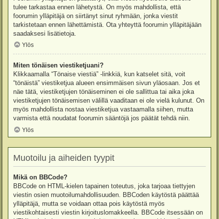
tulee tarkastaa ennen lähetystä. On myös mahdollista, että
foorumin ylläpitäjä on siirtänyt sinut ryhmään, jonka viestit
tarkistetaan ennen lähettämistä. Ota yhteyttä foorumin ylläpitäjään
saadaksesi lisätietoja.
Ylös
Miten tönäisen viestiketjuani?
Klikkaamalla “Tönaise viestiä” -linkkiä, kun katselet sitä, voit
“tönäistä” viestiketjua alueen ensimmäisen sivun yläosaan. Jos et
näe tätä, viestiketjujen tönäiseminen ei ole sallittua tai aika joka
viestiketjujen tönäisemisen välillä vaaditaan ei ole vielä kulunut. On
myös mahdollista nostaa viestiketjua vastaamalla siihen, mutta
varmista että noudatat foorumin sääntöjä jos päätät tehdä niin.
Ylös
Muotoilu ja aiheiden tyypit
Mikä on BBCode?
BBCode on HTML-kielen tapainen toteutus, joka tarjoaa tiettyjen
viestin osien muotoilumahdollisuuden. BBCoden käytöstä päättää
ylläpitäjä, mutta se voidaan ottaa pois käytöstä myös
viestikohtaisesti viestin kirjoituslomakkeella. BBCode itsessään on