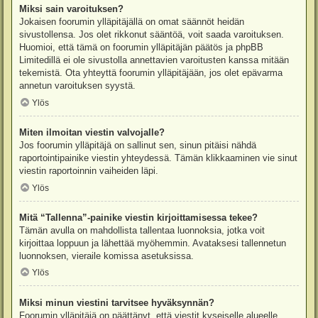
Miksi sain varoituksen?
Jokaisen foorumin ylläpitäjällä on omat säännöt heidän
sivustollensa. Jos olet rikkonut sääntöä, voit saada varoituksen.
Huomioi, että tämä on foorumin ylläpitäjän päätös ja phpBB
Limitedillä ei ole sivustolla annettavien varoitusten kanssa mitään
tekemistä. Ota yhteyttä foorumin ylläpitäjään, jos olet epävarma
annetun varoituksen syystä.
Ylös
Miten ilmoitan viestin valvojalle?
Jos foorumin ylläpitäjä on sallinut sen, sinun pitäisi nähdä
raportointipainike viestin yhteydessä. Tämän klikkaaminen vie sinut
viestin raportoinnin vaiheiden läpi.
Ylös
Mitä “Tallenna”-painike viestin kirjoittamisessa tekee?
Tämän avulla on mahdollista tallentaa luonnoksia, jotka voit
kirjoittaa loppuun ja lähettää myöhemmin. Avataksesi tallennetun
luonnoksen, vieraile komissa asetuksissa.
Ylös
Miksi minun viestini tarvitsee hyväksynnän?
Foorumin ylläpitäjä on päättänyt, että viestit kyseiselle alueelle