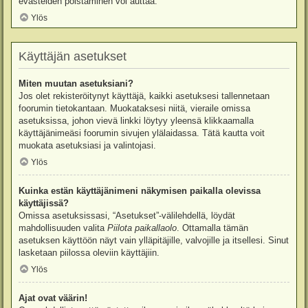
evästeiden poistaminen voi auttaa.
Ylös
Käyttäjän asetukset
Miten muutan asetuksiani?
Jos olet rekisteröitynyt käyttäjä, kaikki asetuksesi tallennetaan
foorumin tietokantaan. Muokataksesi niitä, vieraile omissa
asetuksissa, johon vievä linkki löytyy yleensä klikkaamalla
käyttäjänimeäsi foorumin sivujen ylälaidassa. Tätä kautta voit
muokata asetuksiasi ja valintojasi.
Ylös
Kuinka estän käyttäjänimeni näkymisen paikalla olevissa
käyttäjissä?
Omissa asetuksissasi, “Asetukset”-välilehdellä, löydät
mahdollisuuden valita
Piilota paikallaolo
. Ottamalla tämän
asetuksen käyttöön näyt vain ylläpitäjille, valvojille ja itsellesi. Sinut
lasketaan piilossa oleviin käyttäjiin.
Ylös
Ajat ovat väärin!