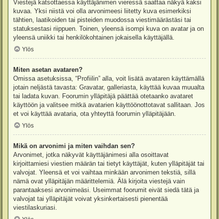
Viestejä katsottaessa käyttäjänimen vieressä saattaa näkyä kaksi
kuvaa. Yksi niistä voi olla arvonimeesi liitetty kuva esimerkiksi
tähtien, laatikoiden tai pisteiden muodossa viestimäärästäsi tai
statuksestasi riippuen. Toinen, yleensä isompi kuva on avatar ja on
yleensä uniikki tai henkilökohtainen jokaisella käyttäjällä.
Ylös
Miten asetan avataren?
Omissa asetuksissa, “Profiilin” alla, voit lisätä avataren käyttämällä
jotain neljästä tavasta: Gravatar, galleriasta, käyttää kuvaa muualta
tai ladata kuvan. Foorumin ylläpitäjä päättää otetaanko avataret
käyttöön ja valitsee mitkä avatarien käyttöönottotavat sallitaan. Jos
et voi käyttää avataria, ota yhteyttä foorumin ylläpitäjään.
Ylös
Mikä on arvonimi ja miten vaihdan sen?
Arvonimet, jotka näkyvät käyttäjänimesi alla osoittavat
kirjoittamiesi viestien määrän tai tietyt käyttäjät, kuten ylläpitäjät tai
valvojat. Yleensä et voi vaihtaa minkään arvonimen tekstiä, sillä
nämä ovat ylläpitäjän määrittelemiä. Älä kirjoita viestejä vain
parantaaksesi arvonimeäsi. Useimmat foorumit eivät siedä tätä ja
valvojat tai ylläpitäjät voivat yksinkertaisesti pienentää
viestilaskuriasi.