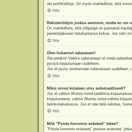
ole porttikieltoja. On myös mahdollista, että sivu
Ylös
Rekisteröidyin joskus aiemmin, mutta en voi e
On mahdollista, että ylläpitäjä on poistanut käyttä
pienentääkseen tietokantansa kokoa. Jos näin on k
Ylös
Olen hukannut salasanani!
Älä panikoi! Vaikka salasanaasi ei voida palauttaa
pystyä kirjautumaan uudelleen.
Jos et pysty asettamaan salasanaasi uudelleen, ot
Ylös
Miksi minut kirjataan ulos automaattisesti?
Jos et valitse
Muista minut
-laatikkoa kirjautuess
kirjautuneena, valitse
Muista minut
-valinta kirjau
tietokoneluokassa. Jos et näe tätä valintaa, foor
Ylös
Mitä “Poista foorumin evästeet” tekee?
“Poista foorumin evästeet” poistaa evästeet, jotka