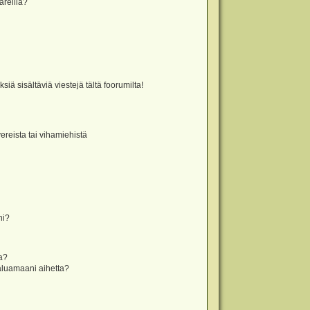
äreillä?
iä sisältäviä viestejä tältä foorumilta!
vereista tai vihamiehistä
ni?
la?
aluamaani aihetta?