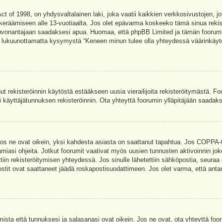
t of 1998, on yhdysvaltalainen laki, joka vaatii kaikkien verkkosivustojen, jot
jen keräämiseen alle 13-vuotiaalta. Jos olet epävarma koskeeko tämä sinua rekis
euvonantajaan saadaksesi apua. Huomaa, että phpBB Limited ja tämän foorumin 
a, lukuunottamatta kysymystä “Keneen minun tulee olla yhteydessä väärinkäytö
nut rekisteröinnin käytöstä estääkseen uusia vierailijoita rekisteröitymästä. F
asi käyttäjätunnuksen rekisteröinnin. Ota yhteyttä foorumin ylläpitäjään saadak
Jos ne ovat oikein, yksi kahdesta asiasta on saattanut tapahtua. Jos COPPA-tuk
amiasi ohjeita. Jotkut foorumit vaativat myös uusien tunnusten aktivoinnin joko
ttiin rekisteröitymisen yhteydessä. Jos sinulle lähetettiin sähköpostia, seuraa
stit ovat saattaneet jäädä roskapostisuodattimeen. Jos olet varma, että antam
ta että tunnuksesi ja salasanasi ovat oikein. Jos ne ovat, ota yhteyttä fooru