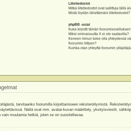
?
Liitetiedostot
Mitkä liitetiedostot ovat sallittuja tällä a
Mistä löydän lähettämäni liitetiedostot?
phpBB -asiat
Kuka kirjoitti tämän foorumisovelluksen
Miksi ominaisuutta X ei ole saatavilla?
Keneen minun tulee olla yhteydessä vää
foorumiin liittyen?
Kuinka otan yhteyttä foorumin ylläpitäj
ongelmat
pitäjästä, tarvitaanko foorumilla kirjoittamiseen rekisteröitymistä. Rekisteröity
käytettävissä. Näitä ovat mm. avatar-kuvan määrittely, yksityisviestit, sähköpo
 vain muutamia hetkiä, joten se on suositeltavaa.