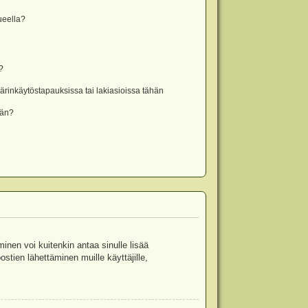
lueella?
?
rinkäytöstapauksissa tai lakiasioissa tähän
ään?
minen voi kuitenkin antaa sinulle lisää
stien lähettäminen muille käyttäjille,