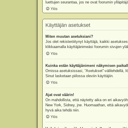
luettujen seurantaa, jos ne ovat foorumin ylläpit
Ylös
Käyttäjän asetukset
Miten muutan asetuksiani?
Jos olet rekisteröitynyt käyttäjä, kaikki asetukse
klikkaamalla käyttäjänimeäsi foorumin sivujen yläl
Ylös
Kuinka estän käyttäjänimeni näkymisen paikall
Omissa asetuksissasi, “Asetukset”-välilehdellä, l
Sinut lasketaan piilossa oleviin käyttäjiin.
Ylös
Ajat ovat väärin!
On mahdollista, että näytetty aika on eri aikavyö
New York, Sidney, jne. Huomaathan, että aikavyöhy
hyvä aika tehdä niin.
Ylös