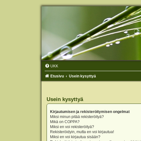
UKK
Etusivu
Usein kysyttyä
Usein kysyttyä
Kirjautumisen ja rekisteröitymisen ongelmat
Miksi minun pitää rekisteröityä?
Mikä on COPPA?
Miksi en voi rekisteröityä?
Rekisteröidyin, mutta en voi kirjautua!
Miksi en voi kirjautua sisään?