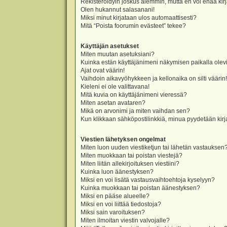
Rekisteröidyin joskus aiemmin, mutta en voi enää kir
Olen hukannut salasanani!
Miksi minut kirjataan ulos automaattisesti?
Mitä “Poista foorumin evästeet” tekee?
Käyttäjän asetukset
Miten muutan asetuksiani?
Kuinka estän käyttäjänimeni näkymisen paikalla olevi
Ajat ovat väärin!
Vaihdoin aikavyöhykkeen ja kellonaika on silti väärin!
Kieleni ei ole valittavana!
Mitä kuvia on käyttäjänimeni vieressä?
Miten asetan avataren?
Mikä on arvonimi ja miten vaihdan sen?
Kun klikkaan sähköpostilinkkiä, minua pyydetään ki
Viestien lähetyksen ongelmat
Miten luon uuden viestiketjun tai lähetän vastauksen
Miten muokkaan tai poistan viestejä?
Miten liitän allekirjoituksen viestiini?
Kuinka luon äänestyksen?
Miksi en voi lisätä vastausvaihtoehtoja kyselyyn?
Kuinka muokkaan tai poistan äänestyksen?
Miksi en pääse alueelle?
Miksi en voi liittää tiedostoja?
Miksi sain varoituksen?
Miten ilmoitan viestin valvojalle?