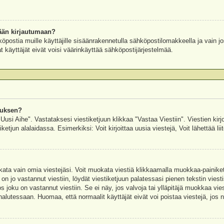
ään kirjautumaan?
köpostia muille käyttäjille sisäänrakennetulla sähköpostilomakkeella ja vain jo
 käyttäjät eivät voisi väärinkäyttää sähköpostijärjestelmää.
auksen?
"Uusi Aihe". Vastataksesi viestiketjuun klikkaa "Vastaa Viestiin". Viestien kirj
ketjun alalaidassa. Esimerkiksi: Voit kirjoittaa uusia viestejä, Voit lähettää liit
uokata vain omia viestejäsi. Voit muokata viestiä klikkaamalla muokkaa-painik
 on jo vastannut viestiin, löydät viestiketjuun palatessasi pienen tekstin viest
oku on vastannut viestiin. Se ei näy, jos valvoja tai ylläpitäjä muokkaa vies
utessaan. Huomaa, että normaalit käyttäjät eivät voi poistaa viestejä, jos ni