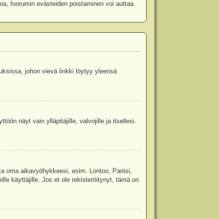
mia, foorumin evästeiden poistaminen voi auttaa.
uksissa, johon vievä linkki löytyy yleensä
ön näyt vain ylläpitäjille, valvojille ja itsellesi.
sta oma aikavyöhykkeesi, esim. Lontoo, Pariisi,
 käyttäjille. Jos et ole rekisteröitynyt, tämä on