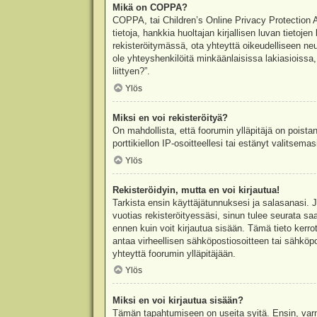
Mikä on COPPA?
COPPA, tai Children’s Online Privacy Protection Ac
tietoja, hankkia huoltajan kirjallisen luvan tieto
rekisteröitymässä, ota yhteyttä oikeudelliseen n
ole yhteyshenkilöitä minkäänlaisissa lakiasioiss
liittyen?”.
Ylös
Miksi en voi rekisteröityä?
On mahdollista, että foorumin ylläpitäjä on poista
porttikiellon IP-osoitteellesi tai estänyt valitsem
Ylös
Rekisteröidyin, mutta en voi kirjautua!
Tarkista ensin käyttäjätunnuksesi ja salasanasi. 
vuotias rekisteröityessäsi, sinun tulee seurata sa
ennen kuin voit kirjautua sisään. Tämä tieto kerro
antaa virheellisen sähköpostiosoitteen tai sähköpo
yhteyttä foorumin ylläpitäjään.
Ylös
Miksi en voi kirjautua sisään?
Tämän tapahtumiseen on useita syitä. Ensin, varmis