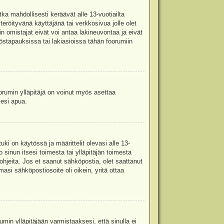
ka mahdollisesti keräävät alle 13-vuotiailta
teröityvänä käyttäjänä tai verkkosivua jolle olet
omistajat eivät voi antaa lakineuvontaa ja eivät
stapauksissa tai lakiasioissa tähän foorumiin
oorumin ylläpitäjä on voinut myös asettaa
sesi apua.
i on käytössä ja määrittelit olevasi alle 13-
 sinun itsesi toimesta tai ylläpitäjän toimesta
 ohjeita. Jos et saanut sähköpostia, olet saattanut
asi sähköpostiosoite oli oikein, yritä ottaa
min ylläpitäjään varmistaaksesi, että sinulla ei