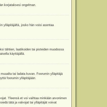
jään korjataksesi ongelman.
in ylläpitäjältä, josko hän voisi asentaa
ksi tähtien, laatikoiden tai pisteiden muodossa
isella käyttäjällä.
a muualta tai ladata kuvan. Foorumin ylläpitäjä
yttä foorumin ylläpitäjään.
valvojat. Yleensä et voi vaihtaa minkään arvonimen
edä tätä ja valvojat tai ylläpitäjät voivat