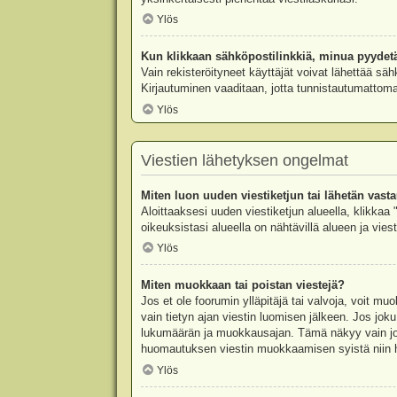
Ylös
Kun klikkaan sähköpostilinkkiä, minua pyydet
Vain rekisteröityneet käyttäjät voivat lähettää säh
Kirjautuminen vaaditaan, jotta tunnistautumattomat
Ylös
Viestien lähetyksen ongelmat
Miten luon uuden viestiketjun tai lähetän vast
Aloittaaksesi uuden viestiketjun alueella, klikkaa 
oikeuksistasi alueella on nähtävillä alueen ja viesti
Ylös
Miten muokkaan tai poistan viestejä?
Jos et ole foorumin ylläpitäjä tai valvoja, voit m
vain tietyn ajan viestin luomisen jälkeen. Jos joku
lukumäärän ja muokkausajan. Tämä näkyy vain jos j
huomautuksen viestin muokkaamisen syistä niin hal
Ylös