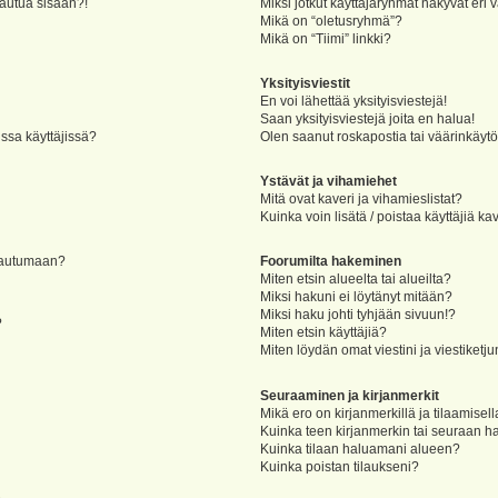
jautua sisään?!
Miksi jotkut käyttäjäryhmät näkyvät eri v
Mikä on “oletusryhmä”?
Mikä on “Tiimi” linkki?
Yksityisviestit
En voi lähettää yksityisviestejä!
Saan yksityisviestejä joita en halua!
ssa käyttäjissä?
Olen saanut roskapostia tai väärinkäytöks
Ystävät ja vihamiehet
Mitä ovat kaveri ja vihamieslistat?
Kuinka voin lisätä / poistaa käyttäjiä ka
rjautumaan?
Foorumilta hakeminen
Miten etsin alueelta tai alueilta?
Miksi hakuni ei löytänyt mitään?
Miksi haku johti tyhjään sivuun!?
?
Miten etsin käyttäjiä?
Miten löydän omat viestini ja viestiketju
Seuraaminen ja kirjanmerkit
Mikä ero on kirjanmerkillä ja tilaamisel
Kuinka teen kirjanmerkin tai seuraan h
Kuinka tilaan haluamani alueen?
Kuinka poistan tilaukseni?