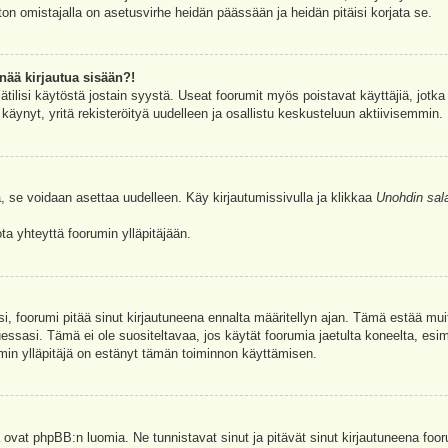
ston omistajalla on asetusvirhe heidän päässään ja heidän pitäisi korjata se.
nää kirjautua sisään?!
jätilisi käytöstä jostain syystä. Useat foorumit myös poistavat käyttäjiä, jotka 
äynyt, yritä rekisteröityä uudelleen ja osallistu keskusteluun aktiivisemmin.
, se voidaan asettaa uudelleen. Käy kirjautumissivulla ja klikkaa
Unohdin sal
a yhteyttä foorumin ylläpitäjään.
asi, foorumi pitää sinut kirjautuneena ennalta määritellyn ajan. Tämä estää m
tuessasi. Tämä ei ole suositeltavaa, jos käytät foorumia jaetulta koneelta, esim
umin ylläpitäjä on estänyt tämän toiminnon käyttämisen.
 ovat phpBB:n luomia. Ne tunnistavat sinut ja pitävät sinut kirjautuneena foor