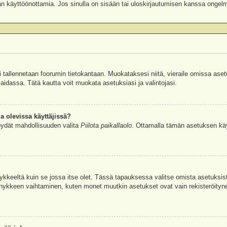
äjän käyttöönottamia. Jos sinulla on sisään tai uloskirjautumisen kanssa ongel
si tallennetaan foorumin tietokantaan. Muokataksesi niitä, vieraile omissa aset
aidassa. Tätä kautta voit muokata asetuksiasi ja valintojasi.
a olevissa käyttäjissä?
öydät mahdollisuuden valita
Piilota paikallaolo
. Ottamalla tämän asetuksen käyttö
hykkeeltä kuin se jossa itse olet. Tässä tapauksessa valitse omista asetuksi
kkeen vaihtaminen, kuten monet muutkin asetukset ovat vain rekisteröityneille