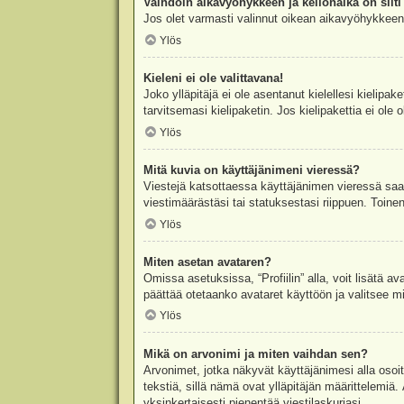
Vaihdoin aikavyöhykkeen ja kellonaika on silti 
Jos olet varmasti valinnut oikean aikavyöhykkeen j
Ylös
Kieleni ei ole valittavana!
Joko ylläpitäjä ei ole asentanut kielellesi kielipak
tarvitsemasi kielipaketin. Jos kielipakettia ei ol
Ylös
Mitä kuvia on käyttäjänimeni vieressä?
Viestejä katsottaessa käyttäjänimen vieressä saatt
viestimäärästäsi tai statuksestasi riippuen. Toinen
Ylös
Miten asetan avataren?
Omissa asetuksissa, “Profiilin” alla, voit lisätä a
päättää otetaanko avataret käyttöön ja valitsee mit
Ylös
Mikä on arvonimi ja miten vaihdan sen?
Arvonimet, jotka näkyvät käyttäjänimesi alla osoitt
tekstiä, sillä nämä ovat ylläpitäjän määrittelemiä.
yksinkertaisesti pienentää viestilaskuriasi.