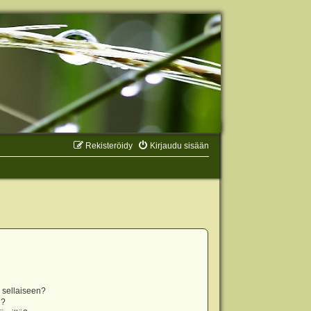
Rekisteröidy
Kirjaudu sisään
n sellaiseen?
i?