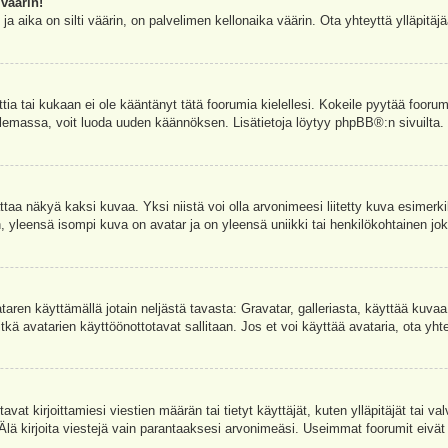
väärin!
a aika on silti väärin, on palvelimen kellonaika väärin. Ota yhteyttä ylläpitä
ettia tai kukaan ei ole kääntänyt tätä foorumia kielellesi. Kokeile pyytää foorum
e olemassa, voit luoda uuden käännöksen. Lisätietoja löytyy
phpBB
®:n sivuilta.
aa näkyä kaksi kuvaa. Yksi niistä voi olla arvonimeesi liitetty kuva esimerki
, yleensä isompi kuva on avatar ja on yleensä uniikki tai henkilökohtainen joka
vataren käyttämällä jotain neljästä tavasta: Gravatar, galleriasta, käyttää kuva
kä avatarien käyttöönottotavat sallitaan. Jos et voi käyttää avataria, ota yhte
avat kirjoittamiesi viestien määrän tai tietyt käyttäjät, kuten ylläpitäjät tai 
 Älä kirjoita viestejä vain parantaaksesi arvonimeäsi. Useimmat foorumit eivät si