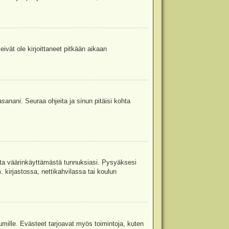
eivät ole kirjoittaneet pitkään aikaan
asanani
. Seuraa ohjeita ja sinun pitäisi kohta
uita väärinkäyttämästä tunnuksiasi. Pysyäksesi
. kirjastossa, nettikahvilassa tai koulun
umille. Evästeet tarjoavat myös toimintoja, kuten