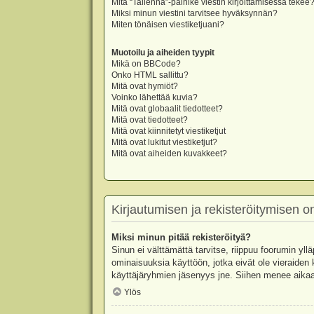
Mitä “Tallenna”-painike viestin kirjoittamisessa tekee
Miksi minun viestini tarvitsee hyväksynnän?
Miten tönäisen viestiketjuani?
Muotoilu ja aiheiden tyypit
Mikä on BBCode?
Onko HTML sallittu?
Mitä ovat hymiöt?
Voinko lähettää kuvia?
Mitä ovat globaalit tiedotteet?
Mitä ovat tiedotteet?
Mitä ovat kiinnitetyt viestiketjut
Mitä ovat lukitut viestiketjut?
Mitä ovat aiheiden kuvakkeet?
Kirjautumisen ja rekisteröitymisen 
Miksi minun pitää rekisteröityä?
Sinun ei välttämättä tarvitse, riippuu foorumin yllä
ominaisuuksia käyttöön, jotka eivät ole vieraiden 
käyttäjäryhmien jäsenyys jne. Siihen menee aikaa
Ylös