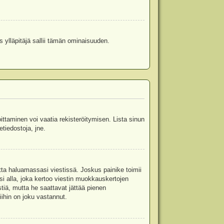
s ylläpitäjä sallii tämän ominaisuuden.
oittaminen voi vaatia rekisteröitymisen. Lista sinun
etiedostoja, jne.
etta haluamassasi viestissä. Joskus painike toimii
isi alla, joka kertoo viestin muokkauskertojen
tiä, mutta he saattavat jättää pienen
ihin on joku vastannut.