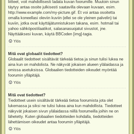
liitteet, voit mahdollisesti ladata kuvan foorumille. Muutoin sinun
täytyy antaa osoite julkisesti saatavilla olevaan kuvaan, esim.
http://www.example.com/my-picture.gif. Et voi antaa osoitetta
omalla koneellasi oleviin kuviin (ellei se ole yleinen palvelin) tai
kuviin, jotka ovat käyttäjätunnistuksen takana, esim. hotmail tai
yahoo sähköpostilaatikot, salasanasuojatut sivustot, jne.
Näyttääksesi kuvan, käytä BBCoden [img]-tagia.
Ylös
Mitä ovat globaalit tiedotteet?
Globaalit tiedotteet sisältävät tärkeää tietoa ja sinun tulisi lukea ne
aina kun on mahdolista. Ne näkyvät jokaisen alueen ylälaidassa ja
omissa asetuksissa. Globaalien tiedotteiden oikeudet myöntää
foorumin ylläpitäjä.
Ylös
Mitä ovat tiedotteet?
Tiedotteet usein sisältävät tärkeää tietoa foorumista jota olet
lukemassa ja siksi ne tulisi lukea aina kun mahdollista. Tiedotteet
näkyvät jokaisen sivun ylälaidassa niillä foorumeilla joihin ne on
lähetetty. Kuten globaalien tiedotteiden kohdalla, tiedotteiden
lähettämisen oikeudet antaa foorumin ylläpitäjä.
Ylös