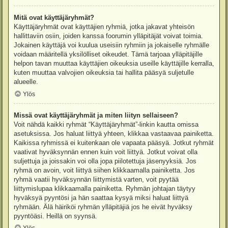
Mitä ovat käyttäjäryhmät?
Käyttäjäryhmät ovat käyttäjien ryhmiä, jotka jakavat yhteisön
hallittaviin osiin, joiden kanssa foorumin ylläpitäjät voivat toimia.
Jokainen käyttäjä voi kuulua useisiin ryhmiin ja jokaiselle ryhmälle
voidaan määritellä yksilölliset oikeudet. Tämä tarjoaa ylläpitäjille
helpon tavan muuttaa käyttäjien oikeuksia useille käyttäjille kerralla,
kuten muuttaa valvojien oikeuksia tai hallita pääsyä suljetulle
alueelle.
Ylös
Missä ovat käyttäjäryhmät ja miten liityn sellaiseen?
Voit nähdä kaikki ryhmät “Käyttäjäryhmät”-linkin kautta omissa
asetuksissa. Jos haluat liittyä yhteen, klikkaa vastaavaa painiketta.
Kaikissa ryhmissä ei kuitenkaan ole vapaata pääsyä. Jotkut ryhmät
vaativat hyväksynnän ennen kuin voit liittyä. Jotkut voivat olla
suljettuja ja joissakin voi olla jopa piilotettuja jäsenyyksiä. Jos
ryhmä on avoin, voit liittyä siihen klikkaamalla painiketta. Jos
ryhmä vaatii hyväksynnän liittymistä varten, voit pyytää
liittymislupaa klikkaamalla painiketta. Ryhmän johtajan täytyy
hyväksyä pyyntösi ja hän saattaa kysyä miksi haluat liittyä
ryhmään. Älä häiriköi ryhmän ylläpitäjiä jos he eivät hyväksy
pyyntöäsi. Heillä on syynsä.