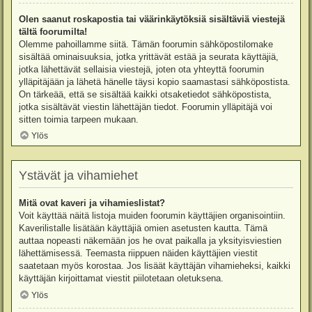
Olen saanut roskapostia tai väärinkäytöksiä sisältäviä viestejä
tältä foorumilta!
Olemme pahoillamme siitä. Tämän foorumin sähköpostilomake
sisältää ominaisuuksia, jotka yrittävät estää ja seurata käyttäjiä,
jotka lähettävät sellaisia viestejä, joten ota yhteyttä foorumin
ylläpitäjään ja lähetä hänelle täysi kopio saamastasi sähköpostista.
On tärkeää, että se sisältää kaikki otsaketiedot sähköpostista,
jotka sisältävät viestin lähettäjän tiedot. Foorumin ylläpitäjä voi
sitten toimia tarpeen mukaan.
Ylös
Ystävät ja vihamiehet
Mitä ovat kaveri ja vihamieslistat?
Voit käyttää näitä listoja muiden foorumin käyttäjien organisointiin.
Kaverilistalle lisätään käyttäjiä omien asetusten kautta. Tämä
auttaa nopeasti näkemään jos he ovat paikalla ja yksityisviestien
lähettämisessä. Teemasta riippuen näiden käyttäjien viestit
saatetaan myös korostaa. Jos lisäät käyttäjän vihamieheksi, kaikki
käyttäjän kirjoittamat viestit piilotetaan oletuksena.
Ylös