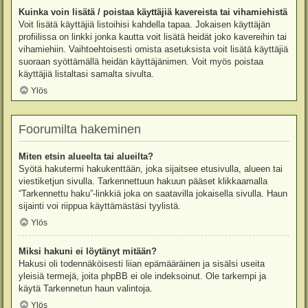
Kuinka voin lisätä / poistaa käyttäjiä kavereista tai vihamiehistä
Voit lisätä käyttäjiä listoihisi kahdella tapaa. Jokaisen käyttäjän
profiilissa on linkki jonka kautta voit lisätä heidät joko kavereihin tai
vihamiehiin. Vaihtoehtoisesti omista asetuksista voit lisätä käyttäjiä
suoraan syöttämällä heidän käyttäjänimen. Voit myös poistaa
käyttäjiä listaltasi samalta sivulta.
Ylös
Foorumilta hakeminen
Miten etsin alueelta tai alueilta?
Syötä hakutermi hakukenttään, joka sijaitsee etusivulla, alueen tai
viestiketjun sivulla. Tarkennettuun hakuun pääset klikkaamalla
“Tarkennettu haku”-linkkiä joka on saatavilla jokaisella sivulla. Haun
sijainti voi riippua käyttämästäsi tyylistä.
Ylös
Miksi hakuni ei löytänyt mitään?
Hakusi oli todennäköisesti liian epämääräinen ja sisälsi useita
yleisiä termejä, joita phpBB ei ole indeksoinut. Ole tarkempi ja
käytä Tarkennetun haun valintoja.
Ylös