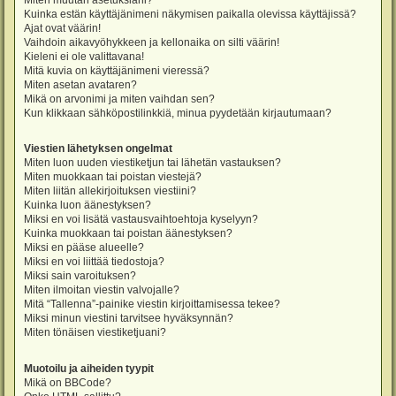
Miten muutan asetuksiani?
Kuinka estän käyttäjänimeni näkymisen paikalla olevissa käyttäjissä?
Ajat ovat väärin!
Vaihdoin aikavyöhykkeen ja kellonaika on silti väärin!
Kieleni ei ole valittavana!
Mitä kuvia on käyttäjänimeni vieressä?
Miten asetan avataren?
Mikä on arvonimi ja miten vaihdan sen?
Kun klikkaan sähköpostilinkkiä, minua pyydetään kirjautumaan?
Viestien lähetyksen ongelmat
Miten luon uuden viestiketjun tai lähetän vastauksen?
Miten muokkaan tai poistan viestejä?
Miten liitän allekirjoituksen viestiini?
Kuinka luon äänestyksen?
Miksi en voi lisätä vastausvaihtoehtoja kyselyyn?
Kuinka muokkaan tai poistan äänestyksen?
Miksi en pääse alueelle?
Miksi en voi liittää tiedostoja?
Miksi sain varoituksen?
Miten ilmoitan viestin valvojalle?
Mitä “Tallenna”-painike viestin kirjoittamisessa tekee?
Miksi minun viestini tarvitsee hyväksynnän?
Miten tönäisen viestiketjuani?
Muotoilu ja aiheiden tyypit
Mikä on BBCode?