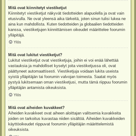
Mitä ovat kiinnitetyt viestiketjut
Kiinnitetyt viestiketjut näkyvät tiedotteiden alapuolella ja ovat vain
etusivulla. Ne ovat yleensä aika tärkeitä, joten sinun tulisi lukea ne
aina kun mahdollista. Kuten tiedotteiden ja globaalien tiedotteiden
kanssa, viestiketjujen kiinnittämisen oikeudet määrittelee foorumin
ylläpitäjä.
Ylös
Mitä ovat lukitut viestiketjut?
Lukitut viestiketjut ovat viestiketjuja, joihin ei voi enää lähettää
vastauksia ja mahdolliset kyselyt joita viestiketjussa oli, ovat
päättyneet automaattisesti. Viestiketjuja voidaan lukita useista
syistä ylläpitäjän tai foorumin valvojan toimesta. Saatat myös
pystyä lukitsemaan oman viestiketjusi, mutta tämä riippuu foorumin
ylläpitäjän antamista oikeuksista.
Ylös
Mitä ovat aiheiden kuvakkeet?
Aiheiden kuvakkeet ovat aiheen aloittajan valitsemia kuvakkeita
joiden on tarkoitus kuvastaa niiden sisältöä. Aiheiden kuvakkeiden
käyttöoikeudet riippuvat foorumin ylläpitäjän määrittelemistä
oikeuksista.