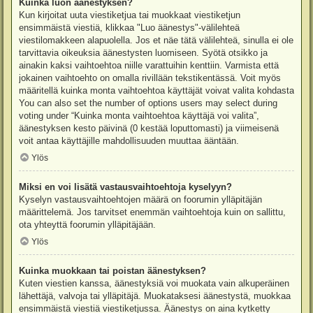
Kuinka luon äänestyksen?
Kun kirjoitat uuta viestiketjua tai muokkaat viestiketjun
ensimmäistä viestiä, klikkaa "Luo äänestys"-välilehteä
viestilomakkeen alapuolella. Jos et näe tätä välilehteä, sinulla ei ole
tarvittavia oikeuksia äänestysten luomiseen. Syötä otsikko ja
ainakin kaksi vaihtoehtoa niille varattuihin kenttiin. Varmista että
jokainen vaihtoehto on omalla rivillään tekstikentässä. Voit myös
määritellä kuinka monta vaihtoehtoa käyttäjät voivat valita kohdasta
You can also set the number of options users may select during
voting under “Kuinka monta vaihtoehtoa käyttäjä voi valita”,
äänestyksen kesto päivinä (0 kestää loputtomasti) ja viimeisenä
voit antaa käyttäjille mahdollisuuden muuttaa ääntään.
Ylös
Miksi en voi lisätä vastausvaihtoehtoja kyselyyn?
Kyselyn vastausvaihtoehtojen määrä on foorumin ylläpitäjän
määrittelemä. Jos tarvitset enemmän vaihtoehtoja kuin on sallittu,
ota yhteyttä foorumin ylläpitäjään.
Ylös
Kuinka muokkaan tai poistan äänestyksen?
Kuten viestien kanssa, äänestyksiä voi muokata vain alkuperäinen
lähettäjä, valvoja tai ylläpitäjä. Muokataksesi äänestystä, muokkaa
ensimmäistä viestiä viestiketjussa. Äänestys on aina kytketty