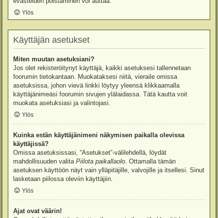
evästeiden poistaminen voi auttaa.
Ylös
Käyttäjän asetukset
Miten muutan asetuksiani?
Jos olet rekisteröitynyt käyttäjä, kaikki asetuksesi tallennetaan
foorumin tietokantaan. Muokataksesi niitä, vieraile omissa
asetuksissa, johon vievä linkki löytyy yleensä klikkaamalla
käyttäjänimeäsi foorumin sivujen ylälaidassa. Tätä kautta voit
muokata asetuksiasi ja valintojasi.
Ylös
Kuinka estän käyttäjänimeni näkymisen paikalla olevissa
käyttäjissä?
Omissa asetuksissasi, “Asetukset”-välilehdellä, löydät
mahdollisuuden valita
Piilota paikallaolo
. Ottamalla tämän
asetuksen käyttöön näyt vain ylläpitäjille, valvojille ja itsellesi. Sinut
lasketaan piilossa oleviin käyttäjiin.
Ylös
Ajat ovat väärin!