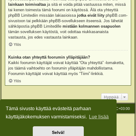
lainkaan toimivaltaa
ja sitä ei voida pitää vastuussa miten, missä
tai kenen toimesta tämä foorumi on käytössä. Älä ota yhteyttä
phpBB Limitediin missään lakiasioissa
jotka eivät liity
phpBB.com-
sivustoon tai pelkkään phpBB-sovellukseen itseensä. Jos lähetät
sähköpostia phpBB Limitedille
mistään kolmannen osapuolen
tämän sovelluksen käytöstä, voit odottaa niukkasanaista
vastausta, jos edes vastausta lainkaan.
Ylös
Kuinka otan yhteyttä foorumin ylläpitäjään?
Kaikki foorumin käyttäjät voivat käyttää “Ota yhteyttä” -lomaketta,
jos täämä vaihtoehto on foorumin ylläpitäjän mahdollistama.
Foorumin käyttäjät voivat käyttää myös “Tiimi”-linkkiä.
Ylös
Hyppää
Tämä sivusto käyttää evästeitä parhaan
Etusivu
Viesti Ylläpidolle
Kaikki ajat ovat
UTC+03:00
käyttäjäkokemuksen varmistamiseksi.
Lue lisää
Keskustelufoorumin ohjelmisto
phpBB
® Forum Software © phpBB Limited
Käännös: phpBB Suomi (lurttinen, harritapio, Pettis)
Style: Green-Style-Slim by Joyce&Luna
phpBB-Style-Design
Selvä!
Yksityisyys
|
Ehdot