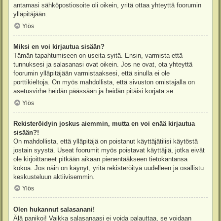
antamasi sähköpostiosoite oli oikein, yritä ottaa yhteyttä foorumin
ylläpitäjään.
Ylös
Miksi en voi kirjautua sisään?
Tämän tapahtumiseen on useita syitä. Ensin, varmista että
tunnuksesi ja salasanasi ovat oikein. Jos ne ovat, ota yhteyttä
foorumin ylläpitäjään varmistaaksesi, että sinulla ei ole
porttikieltoja. On myös mahdollista, että sivuston omistajalla on
asetusvirhe heidän päässään ja heidän pitäisi korjata se.
Ylös
Rekisteröidyin joskus aiemmin, mutta en voi enää kirjautua
sisään?!
On mahdollista, että ylläpitäjä on poistanut käyttäjätilisi käytöstä
jostain syystä. Useat foorumit myös poistavat käyttäjiä, jotka eivät
ole kirjoittaneet pitkään aikaan pienentääkseen tietokantansa
kokoa. Jos näin on käynyt, yritä rekisteröityä uudelleen ja osallistu
keskusteluun aktiivisemmin.
Ylös
Olen hukannut salasanani!
Älä panikoi! Vaikka salasanaasi ei voida palauttaa, se voidaan