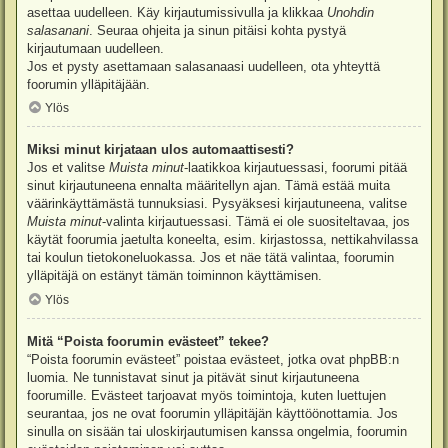
asettaa uudelleen. Käy kirjautumissivulla ja klikkaa
Unohdin
salasanani
. Seuraa ohjeita ja sinun pitäisi kohta pystyä
kirjautumaan uudelleen.
Jos et pysty asettamaan salasanaasi uudelleen, ota yhteyttä
foorumin ylläpitäjään.
Ylös
Miksi minut kirjataan ulos automaattisesti?
Jos et valitse
Muista minut
-laatikkoa kirjautuessasi, foorumi pitää
sinut kirjautuneena ennalta määritellyn ajan. Tämä estää muita
väärinkäyttämästä tunnuksiasi. Pysyäksesi kirjautuneena, valitse
Muista minut
-valinta kirjautuessasi. Tämä ei ole suositeltavaa, jos
käytät foorumia jaetulta koneelta, esim. kirjastossa, nettikahvilassa
tai koulun tietokoneluokassa. Jos et näe tätä valintaa, foorumin
ylläpitäjä on estänyt tämän toiminnon käyttämisen.
Ylös
Mitä “Poista foorumin evästeet” tekee?
“Poista foorumin evästeet” poistaa evästeet, jotka ovat phpBB:n
luomia. Ne tunnistavat sinut ja pitävät sinut kirjautuneena
foorumille. Evästeet tarjoavat myös toimintoja, kuten luettujen
seurantaa, jos ne ovat foorumin ylläpitäjän käyttöönottamia. Jos
sinulla on sisään tai uloskirjautumisen kanssa ongelmia, foorumin