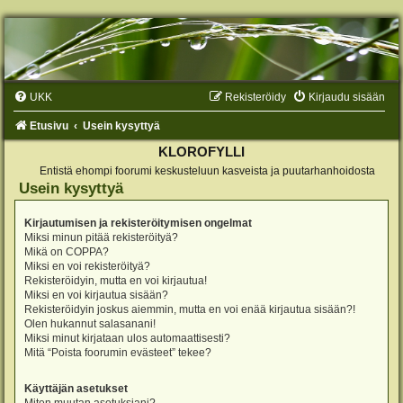
UKK
Rekisteröidy
Kirjaudu sisään
Etusivu
Usein kysyttyä
KLOROFYLLI
Entistä ehompi foorumi keskusteluun kasveista ja puutarhanhoidosta
Usein kysyttyä
Kirjautumisen ja rekisteröitymisen ongelmat
Miksi minun pitää rekisteröityä?
Mikä on COPPA?
Miksi en voi rekisteröityä?
Rekisteröidyin, mutta en voi kirjautua!
Miksi en voi kirjautua sisään?
Rekisteröidyin joskus aiemmin, mutta en voi enää kirjautua sisään?!
Olen hukannut salasanani!
Miksi minut kirjataan ulos automaattisesti?
Mitä “Poista foorumin evästeet” tekee?
Käyttäjän asetukset