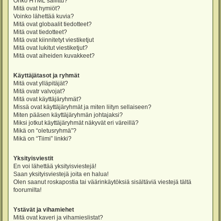
Onko HTML sallittu?
Mitä ovat hymiöt?
Voinko lähettää kuvia?
Mitä ovat globaalit tiedotteet?
Mitä ovat tiedotteet?
Mitä ovat kiinnitetyt viestiketjut
Mitä ovat lukitut viestiketjut?
Mitä ovat aiheiden kuvakkeet?
Käyttäjätasot ja ryhmät
Mitä ovat ylläpitäjät?
Mitä ovatr valvojat?
Mitä ovat käyttäjäryhmät?
Missä ovat käyttäjäryhmät ja miten liityn sellaiseen?
Miten pääsen käyttäjäryhmän johtajaksi?
Miksi jotkut käyttäjäryhmät näkyvät eri väreillä?
Mikä on “oletusryhmä”?
Mikä on “Tiimi” linkki?
Yksityisviestit
En voi lähettää yksityisviestejä!
Saan yksityisviestejä joita en halua!
Olen saanut roskapostia tai väärinkäytöksiä sisältäviä viestejä tältä
foorumilta!
Ystävät ja vihamiehet
Mitä ovat kaveri ja vihamieslistat?