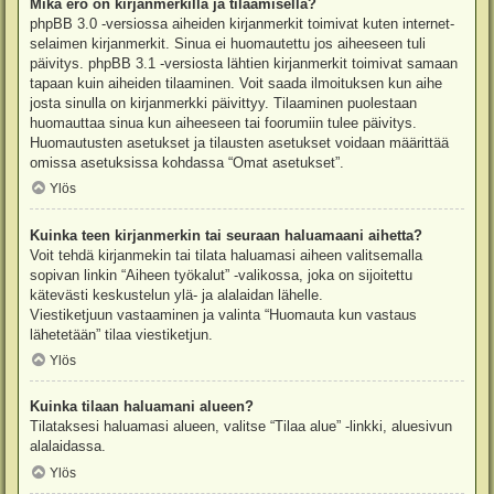
Mikä ero on kirjanmerkillä ja tilaamisella?
phpBB 3.0 -versiossa aiheiden kirjanmerkit toimivat kuten internet-
selaimen kirjanmerkit. Sinua ei huomautettu jos aiheeseen tuli
päivitys. phpBB 3.1 -versiosta lähtien kirjanmerkit toimivat samaan
tapaan kuin aiheiden tilaaminen. Voit saada ilmoituksen kun aihe
josta sinulla on kirjanmerkki päivittyy. Tilaaminen puolestaan
huomauttaa sinua kun aiheeseen tai foorumiin tulee päivitys.
Huomautusten asetukset ja tilausten asetukset voidaan määrittää
omissa asetuksissa kohdassa “Omat asetukset”.
Ylös
Kuinka teen kirjanmerkin tai seuraan haluamaani aihetta?
Voit tehdä kirjanmekin tai tilata haluamasi aiheen valitsemalla
sopivan linkin “Aiheen työkalut” -valikossa, joka on sijoitettu
kätevästi keskustelun ylä- ja alalaidan lähelle.
Viestiketjuun vastaaminen ja valinta “Huomauta kun vastaus
lähetetään” tilaa viestiketjun.
Ylös
Kuinka tilaan haluamani alueen?
Tilataksesi haluamasi alueen, valitse “Tilaa alue” -linkki, aluesivun
alalaidassa.
Ylös