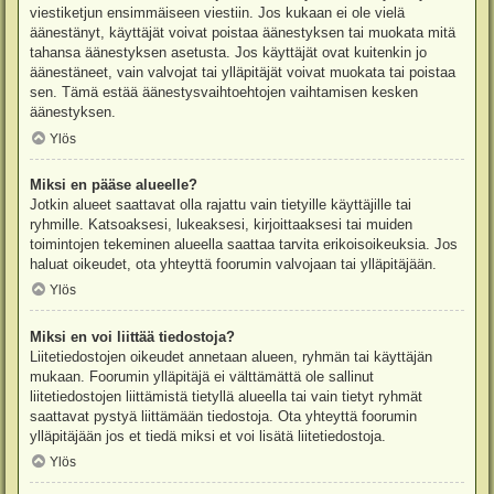
viestiketjun ensimmäiseen viestiin. Jos kukaan ei ole vielä
äänestänyt, käyttäjät voivat poistaa äänestyksen tai muokata mitä
tahansa äänestyksen asetusta. Jos käyttäjät ovat kuitenkin jo
äänestäneet, vain valvojat tai ylläpitäjät voivat muokata tai poistaa
sen. Tämä estää äänestysvaihtoehtojen vaihtamisen kesken
äänestyksen.
Ylös
Miksi en pääse alueelle?
Jotkin alueet saattavat olla rajattu vain tietyille käyttäjille tai
ryhmille. Katsoaksesi, lukeaksesi, kirjoittaaksesi tai muiden
toimintojen tekeminen alueella saattaa tarvita erikoisoikeuksia. Jos
haluat oikeudet, ota yhteyttä foorumin valvojaan tai ylläpitäjään.
Ylös
Miksi en voi liittää tiedostoja?
Liitetiedostojen oikeudet annetaan alueen, ryhmän tai käyttäjän
mukaan. Foorumin ylläpitäjä ei välttämättä ole sallinut
liitetiedostojen liittämistä tietyllä alueella tai vain tietyt ryhmät
saattavat pystyä liittämään tiedostoja. Ota yhteyttä foorumin
ylläpitäjään jos et tiedä miksi et voi lisätä liitetiedostoja.
Ylös