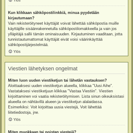
Ylös
Kun klikkaan sähköpostilinkkiä, minua pyydetään
kirjautumaan?
Vain rekisteröityneet käyttäjät voivat lähettää sähköpostia muille
käyttäjille sisäänrakennetulla sähköpostilomakkeella ja vain jos
ylläpitäjä sallii tämän ominaisuuden. Kirjautuminen vaaditaan, jotta
tunnistautumattomat käyttäjät eivät voisi väärinkäyttää
sähköpostijärjestelmää.
Ylös
Viestien lähetyksen ongelmat
Miten luon uuden viestiketjun tai lähetän vastauksen?
Aloittaaksesi uuden viestiketjun alueella, klikkaa "Uusi Aihe".
Vastataksesi viestiketjuun klikkaa "Vastaa Viestiin". Viestien
kirjoittaminen voi vaatia rekisteröitymisen. Lista sinun oikeuksistasi
alueella on nähtävillä alueen ja viestiketjun alalaidassa.
Esimerkiksi: Voit kirjoittaa uusia viestejä, Voit lähettää
liitetiedostoja, jne.
Ylös
Miten muokkaan tai poistan viestejä?