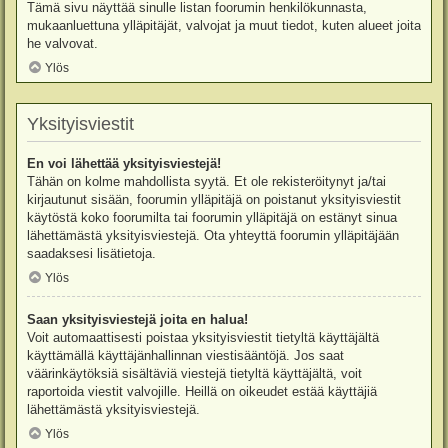
Tämä sivu näyttää sinulle listan foorumin henkilökunnasta,
mukaanluettuna ylläpitäjät, valvojat ja muut tiedot, kuten alueet joita
he valvovat.
Ylös
Yksityisviestit
En voi lähettää yksityisviestejä!
Tähän on kolme mahdollista syytä. Et ole rekisteröitynyt ja/tai
kirjautunut sisään, foorumin ylläpitäjä on poistanut yksityisviestit
käytöstä koko foorumilta tai foorumin ylläpitäjä on estänyt sinua
lähettämästä yksityisviestejä. Ota yhteyttä foorumin ylläpitäjään
saadaksesi lisätietoja.
Ylös
Saan yksityisviestejä joita en halua!
Voit automaattisesti poistaa yksityisviestit tietyltä käyttäjältä
käyttämällä käyttäjänhallinnan viestisääntöjä. Jos saat
väärinkäytöksiä sisältäviä viestejä tietyltä käyttäjältä, voit
raportoida viestit valvojille. Heillä on oikeudet estää käyttäjiä
lähettämästä yksityisviestejä.
Ylös