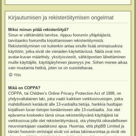
Kirjautumisen ja rekisteröitymisen ongelmat
Miksi minun pitää rekisteröityä?
Sinun ei välttämättä tarvitse, riippuu foorumin ylläpitäjästä,
tarvitaanko foorumilla kirjoittamiseen rekisteröitymistä.
Rekisteröityminen voi kuitenkin antaa sinulle lisää ominaisuuksia
käyttöön, jotka eivät ole vieraiden käytettävissä. Näitä ovat mm.
avatar-kuvan määrittely, yksityisviestit, sähköpostien lähettäminen
muille käyttäjille, käyttäjäryhmien jäsenyys jne. Siihen menee aikaa
vain muutamia hetkiä, joten se on suositeltavaa.
Ylös
Mikä on COPPA?
COPPA, tai Children’s Online Privacy Protection Act of 1998, on
yhdysvaltalainen laki, joka vaatii kaikkien verkkosivustojen, jotka
mahdollisesti keräävät alle 13-vuotiailta tietoja, hankkia huoltajan
kirjallisen luvan tietojen keräämiseen alle 13-vuotiaalta. Jos olet
epävarma koskeeko tämä sinua rekisteröityvänä käyttäjänä tai
verkkosivua jolle olet rekisteröitymässä, ota yhteyttä oikeudelliseen
neuvonantajaan saadaksesi apua. Huomaa, että phpBB Limited ja
tämän foorumin omistajat eivät voi antaa lakineuvontaa ja eivät ole