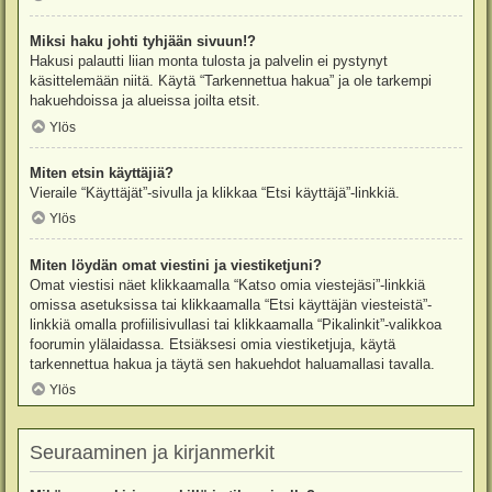
Miksi haku johti tyhjään sivuun!?
Hakusi palautti liian monta tulosta ja palvelin ei pystynyt
käsittelemään niitä. Käytä “Tarkennettua hakua” ja ole tarkempi
hakuehdoissa ja alueissa joilta etsit.
Ylös
Miten etsin käyttäjiä?
Vieraile “Käyttäjät”-sivulla ja klikkaa “Etsi käyttäjä”-linkkiä.
Ylös
Miten löydän omat viestini ja viestiketjuni?
Omat viestisi näet klikkaamalla “Katso omia viestejäsi”-linkkiä
omissa asetuksissa tai klikkaamalla “Etsi käyttäjän viesteistä”-
linkkiä omalla profiilisivullasi tai klikkaamalla “Pikalinkit”-valikkoa
foorumin ylälaidassa. Etsiäksesi omia viestiketjuja, käytä
tarkennettua hakua ja täytä sen hakuehdot haluamallasi tavalla.
Ylös
Seuraaminen ja kirjanmerkit