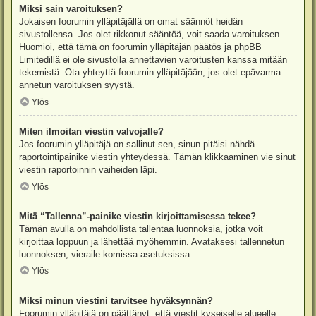
Miksi sain varoituksen?
Jokaisen foorumin ylläpitäjällä on omat säännöt heidän
sivustollensa. Jos olet rikkonut sääntöä, voit saada varoituksen.
Huomioi, että tämä on foorumin ylläpitäjän päätös ja phpBB
Limitedillä ei ole sivustolla annettavien varoitusten kanssa mitään
tekemistä. Ota yhteyttä foorumin ylläpitäjään, jos olet epävarma
annetun varoituksen syystä.
Ylös
Miten ilmoitan viestin valvojalle?
Jos foorumin ylläpitäjä on sallinut sen, sinun pitäisi nähdä
raportointipainike viestin yhteydessä. Tämän klikkaaminen vie sinut
viestin raportoinnin vaiheiden läpi.
Ylös
Mitä “Tallenna”-painike viestin kirjoittamisessa tekee?
Tämän avulla on mahdollista tallentaa luonnoksia, jotka voit
kirjoittaa loppuun ja lähettää myöhemmin. Avataksesi tallennetun
luonnoksen, vieraile komissa asetuksissa.
Ylös
Miksi minun viestini tarvitsee hyväksynnän?
Foorumin ylläpitäjä on päättänyt, että viestit kyseiselle alueelle