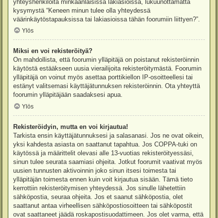
yhteyshenkilöitä minkäänlaisissa lakiasioissa, lukuunottamatta
kysymystä “Keneen minun tulee olla yhteydessä
väärinkäytöstapauksissa tai lakiasioissa tähän foorumiin liittyen?”.
Ylös
Miksi en voi rekisteröityä?
On mahdollista, että foorumin ylläpitäjä on poistanut rekisteröinnin
käytöstä estääkseen uusia vierailijoita rekisteröitymästä. Foorumin
ylläpitäjä on voinut myös asettaa porttikiellon IP-osoitteellesi tai
estänyt valitsemasi käyttäjätunnuksen rekisteröinnin. Ota yhteyttä
foorumin ylläpitäjään saadaksesi apua.
Ylös
Rekisteröidyin, mutta en voi kirjautua!
Tarkista ensin käyttäjätunnuksesi ja salasanasi. Jos ne ovat oikein,
yksi kahdesta asiasta on saattanut tapahtua. Jos COPPA-tuki on
käytössä ja määrittelit olevasi alle 13-vuotias rekisteröityessäsi,
sinun tulee seurata saamiasi ohjeita. Jotkut foorumit vaativat myös
uusien tunnusten aktivoinnin joko sinun itsesi toimesta tai
ylläpitäjän toimesta ennen kuin voit kirjautua sisään. Tämä tieto
kerrottiin rekisteröitymisen yhteydessä. Jos sinulle lähetettiin
sähköpostia, seuraa ohjeita. Jos et saanut sähköpostia, olet
saattanut antaa virheellisen sähköpostiosoitteen tai sähköpostit
ovat saattaneet jäädä roskapostisuodattimeen. Jos olet varma, että