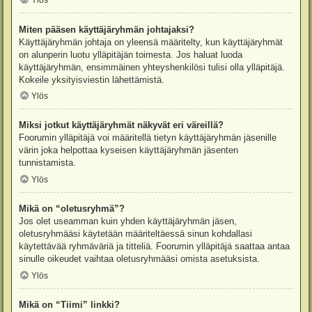
Ylös
Miten pääsen käyttäjäryhmän johtajaksi?
Käyttäjäryhmän johtaja on yleensä määritelty, kun käyttäjäryhmät
on alunperin luotu ylläpitäjän toimesta. Jos haluat luoda
käyttäjäryhmän, ensimmäinen yhteyshenkilösi tulisi olla ylläpitäjä.
Kokeile yksityisviestin lähettämistä.
Ylös
Miksi jotkut käyttäjäryhmät näkyvät eri väreillä?
Foorumin ylläpitäjä voi määritellä tietyn käyttäjäryhmän jäsenille
värin joka helpottaa kyseisen käyttäjäryhmän jäsenten
tunnistamista.
Ylös
Mikä on “oletusryhmä”?
Jos olet useamman kuin yhden käyttäjäryhmän jäsen,
oletusryhmääsi käytetään määriteltäessä sinun kohdallasi
käytettävää ryhmäväriä ja titteliä. Foorumin ylläpitäjä saattaa antaa
sinulle oikeudet vaihtaa oletusryhmääsi omista asetuksista.
Ylös
Mikä on “Tiimi” linkki?