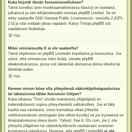
Kuka kirjoitti tämän foorumisovelluksen?
Tämä sovellus (sen muokkaamattomassa tilassa) on tuottanut,
julkaissut ja sen tekijänoikeudet omistaa
phpBB Limited
. Se on
tehty saataville GNU General Public Licensenssin, versiolla 2 (GPL-
2.0) ja sitä voidaan jakaa vapaasti. Katso
Tietoja phpBB:stä
saadaksesi lisätietoja.
Ylös
Miksi ominaisuutta X ei ole saatavilla?
Tämä ohjelmisto on phpBB Limitedin kirjoittama ja lisensoima. Jos
uskot, että ominaisuus tulisi lisätä, vieraile
phpBB
ideakeskuksessa
, jossa voit äänestää olemassa olevia ideoita tai
lähettää uuden.
Ylös
Keneen minun tulee olla yhteydessä väärinkäytöstapauksissa
tai lakiasioissa tähän foorumiin liittyen?
Kuka tahansa “Tiimi”-sivulla mainituista ylläpitäjistä on
todennäköisesti sopiva yhteyshenkilö valituksillesi. Jos et tätä
kautta saa vastausta, sinun kannattaa ottaa yhteyttä
verkkotunnuksen omistajaan (tee
whois-kysely
) tai jos kyseessä on
ilmaispalvelussa oleva (esim. Yahoo!, free.fr, f2s.com, jne.), ota
yhteyttä ylläpitoon tai väärinkäytöksistä vastaavaan osastoon
kyseisessä palvelussa. Huomaa, että phpBB Limitedillä
ei ole