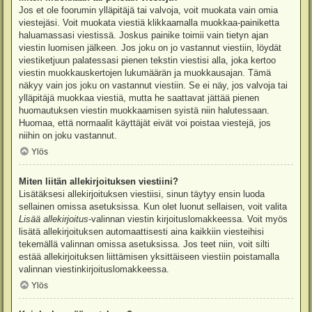
Jos et ole foorumin ylläpitäjä tai valvoja, voit muokata vain omia
viestejäsi. Voit muokata viestiä klikkaamalla muokkaa-painiketta
haluamassasi viestissä. Joskus painike toimii vain tietyn ajan
viestin luomisen jälkeen. Jos joku on jo vastannut viestiin, löydät
viestiketjuun palatessasi pienen tekstin viestisi alla, joka kertoo
viestin muokkauskertojen lukumäärän ja muokkausajan. Tämä
näkyy vain jos joku on vastannut viestiin. Se ei näy, jos valvoja tai
ylläpitäjä muokkaa viestiä, mutta he saattavat jättää pienen
huomautuksen viestin muokkaamisen syistä niin halutessaan.
Huomaa, että normaalit käyttäjät eivät voi poistaa viestejä, jos
niihin on joku vastannut.
Ylös
Miten liitän allekirjoituksen viestiini?
Lisätäksesi allekirjoituksen viestiisi, sinun täytyy ensin luoda
sellainen omissa asetuksissa. Kun olet luonut sellaisen, voit valita
Lisää allekirjoitus
-valinnan viestin kirjoituslomakkeessa. Voit myös
lisätä allekirjoituksen automaattisesti aina kaikkiin viesteihisi
tekemällä valinnan omissa asetuksissa. Jos teet niin, voit silti
estää allekirjoituksen liittämisen yksittäiseen viestiin poistamalla
valinnan viestinkirjoituslomakkeessa.
Ylös