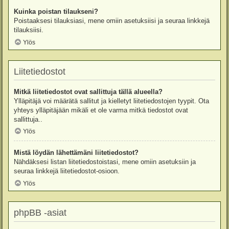
Kuinka poistan tilaukseni?
Poistaaksesi tilauksiasi, mene omiin asetuksiisi ja seuraa linkkejä
tilauksiisi.
Ylös
Liitetiedostot
Mitkä liitetiedostot ovat sallittuja tällä alueella?
Ylläpitäjä voi määrätä sallitut ja kielletyt liitetiedostojen tyypit. Ota
yhteys ylläpitäjään mikäli et ole varma mitkä tiedostot ovat
sallittuja..
Ylös
Mistä löydän lähettämäni liitetiedostot?
Nähdäksesi listan liitetiedostoistasi, mene omiin asetuksiin ja
seuraa linkkejä liitetiedostot-osioon.
Ylös
phpBB -asiat