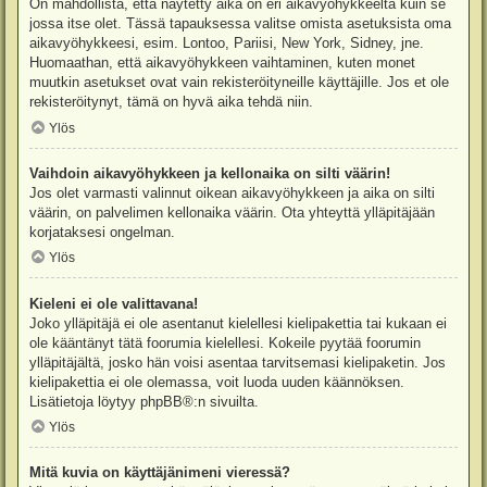
On mahdollista, että näytetty aika on eri aikavyöhykkeeltä kuin se
jossa itse olet. Tässä tapauksessa valitse omista asetuksista oma
aikavyöhykkeesi, esim. Lontoo, Pariisi, New York, Sidney, jne.
Huomaathan, että aikavyöhykkeen vaihtaminen, kuten monet
muutkin asetukset ovat vain rekisteröityneille käyttäjille. Jos et ole
rekisteröitynyt, tämä on hyvä aika tehdä niin.
Ylös
Vaihdoin aikavyöhykkeen ja kellonaika on silti väärin!
Jos olet varmasti valinnut oikean aikavyöhykkeen ja aika on silti
väärin, on palvelimen kellonaika väärin. Ota yhteyttä ylläpitäjään
korjataksesi ongelman.
Ylös
Kieleni ei ole valittavana!
Joko ylläpitäjä ei ole asentanut kielellesi kielipakettia tai kukaan ei
ole kääntänyt tätä foorumia kielellesi. Kokeile pyytää foorumin
ylläpitäjältä, josko hän voisi asentaa tarvitsemasi kielipaketin. Jos
kielipakettia ei ole olemassa, voit luoda uuden käännöksen.
Lisätietoja löytyy
phpBB
®:n sivuilta.
Ylös
Mitä kuvia on käyttäjänimeni vieressä?