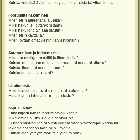
Kuinka voin lisätä / poistaa käyttäjiä kavereista tai vihamiehistä
Foorumilta hakeminen
Miten etsin alueelta tai alueilta?
Miksi hakuni ei löytänyt mitään?
Miksi haku johti tyhjään sivuun!?
Miten etsin käyttäjiä?
Miten löydän omat viestini ja viestiketjuni?
Seuraaminen ja kirjanmerkit
Mikä ero on kirjanmerkillä ja tilaamisella?
Kuinka teen kirjanmerkin tai seuraan haluamaani aihetta?
Kuinka tilaan haluamani alueen?
Kuinka poistan tilaukseni?
Liitetiedostot
Mitkä liitetiedostot ovat sallittuja tällä alueella?
Mistä löydän lähettämäni liitetiedostot?
phpBB -asiat
Kuka kirjoitti tämän foorumisovelluksen?
Miksi ominaisuutta X ei ole saatavilla?
Keneen minun tulee olla yhteydessä väärinkäytöstapauksissa tai
lakiasioissa tähän foorumiin liittyen?
Kuinka otan yhteyttä foorumin ylläpitäjään?