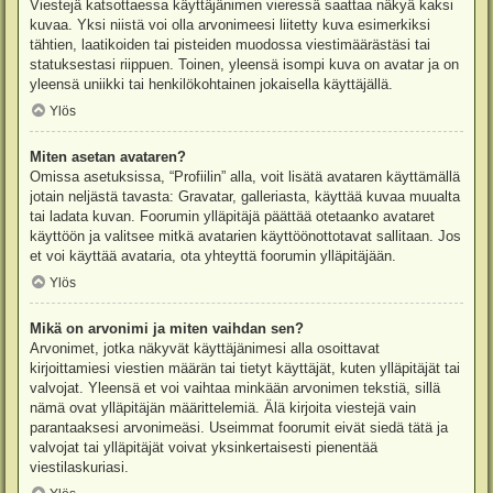
Viestejä katsottaessa käyttäjänimen vieressä saattaa näkyä kaksi
kuvaa. Yksi niistä voi olla arvonimeesi liitetty kuva esimerkiksi
tähtien, laatikoiden tai pisteiden muodossa viestimäärästäsi tai
statuksestasi riippuen. Toinen, yleensä isompi kuva on avatar ja on
yleensä uniikki tai henkilökohtainen jokaisella käyttäjällä.
Ylös
Miten asetan avataren?
Omissa asetuksissa, “Profiilin” alla, voit lisätä avataren käyttämällä
jotain neljästä tavasta: Gravatar, galleriasta, käyttää kuvaa muualta
tai ladata kuvan. Foorumin ylläpitäjä päättää otetaanko avataret
käyttöön ja valitsee mitkä avatarien käyttöönottotavat sallitaan. Jos
et voi käyttää avataria, ota yhteyttä foorumin ylläpitäjään.
Ylös
Mikä on arvonimi ja miten vaihdan sen?
Arvonimet, jotka näkyvät käyttäjänimesi alla osoittavat
kirjoittamiesi viestien määrän tai tietyt käyttäjät, kuten ylläpitäjät tai
valvojat. Yleensä et voi vaihtaa minkään arvonimen tekstiä, sillä
nämä ovat ylläpitäjän määrittelemiä. Älä kirjoita viestejä vain
parantaaksesi arvonimeäsi. Useimmat foorumit eivät siedä tätä ja
valvojat tai ylläpitäjät voivat yksinkertaisesti pienentää
viestilaskuriasi.