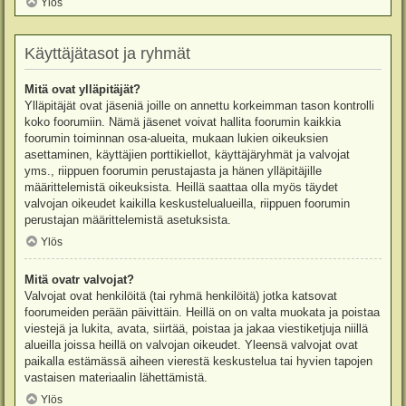
Ylös
Käyttäjätasot ja ryhmät
Mitä ovat ylläpitäjät?
Ylläpitäjät ovat jäseniä joille on annettu korkeimman tason kontrolli
koko foorumiin. Nämä jäsenet voivat hallita foorumin kaikkia
foorumin toiminnan osa-alueita, mukaan lukien oikeuksien
asettaminen, käyttäjien porttikiellot, käyttäjäryhmät ja valvojat
yms., riippuen foorumin perustajasta ja hänen ylläpitäjille
määrittelemistä oikeuksista. Heillä saattaa olla myös täydet
valvojan oikeudet kaikilla keskustelualueilla, riippuen foorumin
perustajan määrittelemistä asetuksista.
Ylös
Mitä ovatr valvojat?
Valvojat ovat henkilöitä (tai ryhmä henkilöitä) jotka katsovat
foorumeiden perään päivittäin. Heillä on on valta muokata ja poistaa
viestejä ja lukita, avata, siirtää, poistaa ja jakaa viestiketjuja niillä
alueilla joissa heillä on valvojan oikeudet. Yleensä valvojat ovat
paikalla estämässä aiheen vierestä keskustelua tai hyvien tapojen
vastaisen materiaalin lähettämistä.
Ylös