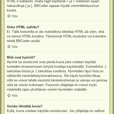
HTML:n kaltainen, mutta tagit käyttävät < ja > merkkien sijaan
hakasulkuja [ ja ]. BBCoden oppaan löydät viestinlähetyssivun
kautta.
Ylös
Onko HTML sallittu?
Ei. Tällä foorumilla ei ole mahdollista lähettää HTML:ää siten, että
se toimisi HTML-koodina. Yleisimmät HTML-muotoilut voi kuitenkin
tehdä BBCoden avulla.
Ylös
Mitä ovat hymiöt?
Hymiöt tai emoticonit ovat pieniä kuvia joita voidaan käyttää
tunteiden ilmaisemiseen lyhyitä koodeja käyttämällä. Esimerkiksi :)
tarkoittaa iloista ja :( tarkoittaa surullista. Hymiöiden täysi lista on
nähtävillä viestinlähetyslomakkeessa. Älä käytä hymiöitä liikaa,
sillä ne voivat tehdä viestistä lukukelvottoman ja valvoja voi poistaa
niitä tai viestin kokonaan. Foorumin ylläpitäjä on voinut myös
määritellä rajan yksittäisen viestin hymiöiden määrälle.
Ylös
Voinko lähettää kuvia?
Kyllä, kuvia voidaan käyttää viesteissäsi. Jos ylläpitäjä on sallinut