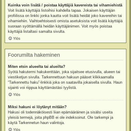
Kuinka voin lisätä / poistaa käyttäjiä kavereista tai vihamiehistä
Voit lisätä käyttäjiä listoihisi kahdella tapaa. Jokaisen käyttäjän
profiilissa on linkki jonka kautta voit lisätä heidät joko kavereihin tai
vihamiehiin. Vaihtoehtoisesti omista asetuksista voit lisätä käyttäjiä
suoraan syöttämällä heidän käyttäjänimen. Voit myös poistaa
käyttäjiä listaltasi samalta sivulta.
Ylös
Foorumilta hakeminen
Miten etsin alueelta tai alueilta?
Syötä hakutermi hakukenttään, joka sijaitsee etusivulla, alueen tai
viestiketjun sivulla. Tarkennettuun hakuun pääset klikkaamalla
“Tarkennettu haku”-linkkiä joka on saatavilla jokaisella sivulla. Haun
sijainti voi riippua käyttämästäsi tyylistä.
Ylös
Miksi hakuni ei löytänyt mitään?
Hakusi oli todennäköisesti liian epämääräinen ja sisälsi useita
yleisiä termejä, joita phpBB ei ole indeksoinut. Ole tarkempi ja
käytä Tarkennetun haun valintoja.
Ylös