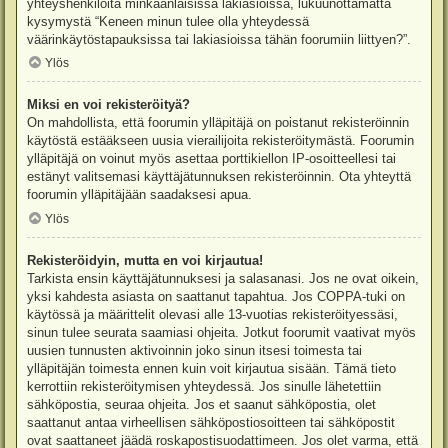
yhteyshenkilöitä minkäänlaisissa lakiasioissa, lukuunottamatta
kysymystä “Keneen minun tulee olla yhteydessä
väärinkäytöstapauksissa tai lakiasioissa tähän foorumiin liittyen?”.
Ylös
Miksi en voi rekisteröityä?
On mahdollista, että foorumin ylläpitäjä on poistanut rekisteröinnin
käytöstä estääkseen uusia vierailijoita rekisteröitymästä. Foorumin
ylläpitäjä on voinut myös asettaa porttikiellon IP-osoitteellesi tai
estänyt valitsemasi käyttäjätunnuksen rekisteröinnin. Ota yhteyttä
foorumin ylläpitäjään saadaksesi apua.
Ylös
Rekisteröidyin, mutta en voi kirjautua!
Tarkista ensin käyttäjätunnuksesi ja salasanasi. Jos ne ovat oikein,
yksi kahdesta asiasta on saattanut tapahtua. Jos COPPA-tuki on
käytössä ja määrittelit olevasi alle 13-vuotias rekisteröityessäsi,
sinun tulee seurata saamiasi ohjeita. Jotkut foorumit vaativat myös
uusien tunnusten aktivoinnin joko sinun itsesi toimesta tai
ylläpitäjän toimesta ennen kuin voit kirjautua sisään. Tämä tieto
kerrottiin rekisteröitymisen yhteydessä. Jos sinulle lähetettiin
sähköpostia, seuraa ohjeita. Jos et saanut sähköpostia, olet
saattanut antaa virheellisen sähköpostiosoitteen tai sähköpostit
ovat saattaneet jäädä roskapostisuodattimeen. Jos olet varma, että