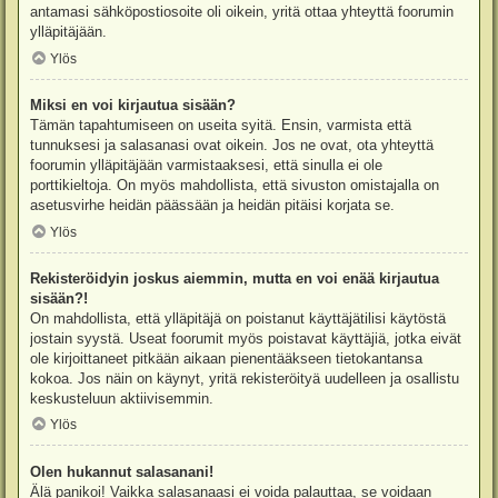
antamasi sähköpostiosoite oli oikein, yritä ottaa yhteyttä foorumin
ylläpitäjään.
Ylös
Miksi en voi kirjautua sisään?
Tämän tapahtumiseen on useita syitä. Ensin, varmista että
tunnuksesi ja salasanasi ovat oikein. Jos ne ovat, ota yhteyttä
foorumin ylläpitäjään varmistaaksesi, että sinulla ei ole
porttikieltoja. On myös mahdollista, että sivuston omistajalla on
asetusvirhe heidän päässään ja heidän pitäisi korjata se.
Ylös
Rekisteröidyin joskus aiemmin, mutta en voi enää kirjautua
sisään?!
On mahdollista, että ylläpitäjä on poistanut käyttäjätilisi käytöstä
jostain syystä. Useat foorumit myös poistavat käyttäjiä, jotka eivät
ole kirjoittaneet pitkään aikaan pienentääkseen tietokantansa
kokoa. Jos näin on käynyt, yritä rekisteröityä uudelleen ja osallistu
keskusteluun aktiivisemmin.
Ylös
Olen hukannut salasanani!
Älä panikoi! Vaikka salasanaasi ei voida palauttaa, se voidaan