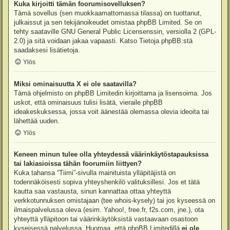
Kuka kirjoitti tämän foorumisovelluksen?
Tämä sovellus (sen muokkaamattomassa tilassa) on tuottanut,
julkaissut ja sen tekijänoikeudet omistaa
phpBB Limited
. Se on
tehty saataville GNU General Public Licensenssin, versiolla 2 (GPL-
2.0) ja sitä voidaan jakaa vapaasti. Katso
Tietoja phpBB:stä
saadaksesi lisätietoja.
Ylös
Miksi ominaisuutta X ei ole saatavilla?
Tämä ohjelmisto on phpBB Limitedin kirjoittama ja lisensoima. Jos
uskot, että ominaisuus tulisi lisätä, vieraile
phpBB
ideakeskuksessa
, jossa voit äänestää olemassa olevia ideoita tai
lähettää uuden.
Ylös
Keneen minun tulee olla yhteydessä väärinkäytöstapauksissa
tai lakiasioissa tähän foorumiin liittyen?
Kuka tahansa “Tiimi”-sivulla mainituista ylläpitäjistä on
todennäköisesti sopiva yhteyshenkilö valituksillesi. Jos et tätä
kautta saa vastausta, sinun kannattaa ottaa yhteyttä
verkkotunnuksen omistajaan (tee
whois-kysely
) tai jos kyseessä on
ilmaispalvelussa oleva (esim. Yahoo!, free.fr, f2s.com, jne.), ota
yhteyttä ylläpitoon tai väärinkäytöksistä vastaavaan osastoon
kyseisessä palvelussa. Huomaa, että phpBB Limitedillä
ei ole