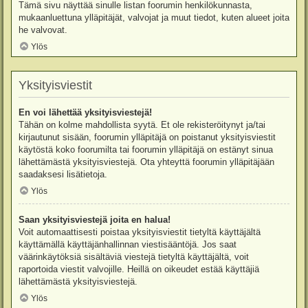
Tämä sivu näyttää sinulle listan foorumin henkilökunnasta,
mukaanluettuna ylläpitäjät, valvojat ja muut tiedot, kuten alueet joita
he valvovat.
Ylös
Yksityisviestit
En voi lähettää yksityisviestejä!
Tähän on kolme mahdollista syytä. Et ole rekisteröitynyt ja/tai
kirjautunut sisään, foorumin ylläpitäjä on poistanut yksityisviestit
käytöstä koko foorumilta tai foorumin ylläpitäjä on estänyt sinua
lähettämästä yksityisviestejä. Ota yhteyttä foorumin ylläpitäjään
saadaksesi lisätietoja.
Ylös
Saan yksityisviestejä joita en halua!
Voit automaattisesti poistaa yksityisviestit tietyltä käyttäjältä
käyttämällä käyttäjänhallinnan viestisääntöjä. Jos saat
väärinkäytöksiä sisältäviä viestejä tietyltä käyttäjältä, voit
raportoida viestit valvojille. Heillä on oikeudet estää käyttäjiä
lähettämästä yksityisviestejä.
Ylös