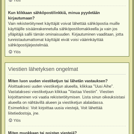
Ylös
Kun klikkaan sähköpostilinkkiä, minua pyydetään
kirjautumaan?
Vain rekisteröityneet käyttäjät voivat lähettää sähköpostia muille
käyttäjille sisäänrakennetulla sähköpostilomakkeella ja vain jos
ylläpitäjä sallii tämän ominaisuuden. Kirjautuminen vaaditaan, jotta
tunnistautumattomat käyttäjät eivät voisi väärinkäyttää
sähköpostijärjestelmää.
Ylös
Viestien lähetyksen ongelmat
Miten luon uuden viestiketjun tai lähetän vastauksen?
Aloittaaksesi uuden viestiketjun alueella, klikkaa "Uusi Aihe".
Vastataksesi viestiketjuun klikkaa "Vastaa Viestiin". Viestien
kirjoittaminen voi vaatia rekisteröitymisen. Lista sinun oikeuksistasi
alueella on nähtävillä alueen ja viestiketjun alalaidassa.
Esimerkiksi: Voit kirjoittaa uusia viestejä, Voit lähettää
liitetiedostoja, jne.
Ylös
Miten muokkaan tai poistan viestejä?