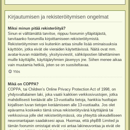
Kirjautumisen ja rekisteröitymisen ongelmat
Miksi minun pitää rekisteröityä?
Sinun ei välttämättä tarvitse, riippuu foorumin ylläpitäjästä,
tarvitaanko foorumilla kirjoittamiseen rekisteröitymistä.
Rekisteröityminen voi kuitenkin antaa sinulle lisää ominaisuuksia
käyttöön, jotka eivät ole vieraiden käytettävissä. Näitä ovat mm.
avatar-kuvan määrittely, yksityisviestit, sähköpostien lähettäminen
muille käyttäjille, käyttäjäryhmien jäsenyys jne. Siihen menee aikaa
vain muutamia hetkiä, joten se on suositeltavaa.
Ylös
Mikä on COPPA?
COPPA, tai Children’s Online Privacy Protection Act of 1998, on
yhdysvaltalainen laki, joka vaatii kaikkien verkkosivustojen, jotka
mahdollisesti keräävät alle 13-vuotiailta tietoja, hankkia huoltajan
kirjallisen luvan tietojen keräämiseen alle 13-vuotiaalta. Jos olet
epävarma koskeeko tämä sinua rekisteröityvänä käyttäjänä tai
verkkosivua jolle olet rekisteröitymässä, ota yhteyttä oikeudelliseen
neuvonantajaan saadaksesi apua. Huomaa, että phpBB Limited ja
tämän foorumin omistajat eivät voi antaa lakineuvontaa ja eivät ole