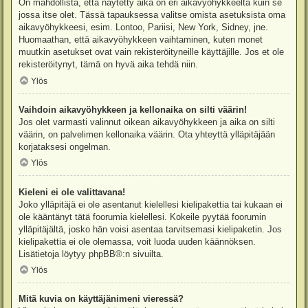
On mahdollista, että näytetty aika on eri aikavyöhykkeeltä kuin se
jossa itse olet. Tässä tapauksessa valitse omista asetuksista oma
aikavyöhykkeesi, esim. Lontoo, Pariisi, New York, Sidney, jne.
Huomaathan, että aikavyöhykkeen vaihtaminen, kuten monet
muutkin asetukset ovat vain rekisteröityneille käyttäjille. Jos et ole
rekisteröitynyt, tämä on hyvä aika tehdä niin.
Ylös
Vaihdoin aikavyöhykkeen ja kellonaika on silti väärin!
Jos olet varmasti valinnut oikean aikavyöhykkeen ja aika on silti
väärin, on palvelimen kellonaika väärin. Ota yhteyttä ylläpitäjään
korjataksesi ongelman.
Ylös
Kieleni ei ole valittavana!
Joko ylläpitäjä ei ole asentanut kielellesi kielipakettia tai kukaan ei
ole kääntänyt tätä foorumia kielellesi. Kokeile pyytää foorumin
ylläpitäjältä, josko hän voisi asentaa tarvitsemasi kielipaketin. Jos
kielipakettia ei ole olemassa, voit luoda uuden käännöksen.
Lisätietoja löytyy
phpBB
®:n sivuilta.
Ylös
Mitä kuvia on käyttäjänimeni vieressä?