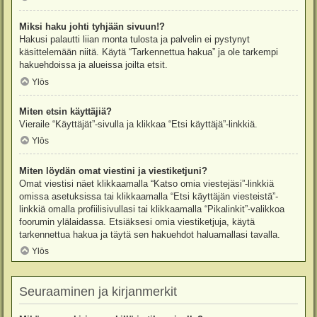
Miksi haku johti tyhjään sivuun!?
Hakusi palautti liian monta tulosta ja palvelin ei pystynyt
käsittelemään niitä. Käytä “Tarkennettua hakua” ja ole tarkempi
hakuehdoissa ja alueissa joilta etsit.
Ylös
Miten etsin käyttäjiä?
Vieraile “Käyttäjät”-sivulla ja klikkaa “Etsi käyttäjä”-linkkiä.
Ylös
Miten löydän omat viestini ja viestiketjuni?
Omat viestisi näet klikkaamalla “Katso omia viestejäsi”-linkkiä
omissa asetuksissa tai klikkaamalla “Etsi käyttäjän viesteistä”-
linkkiä omalla profiilisivullasi tai klikkaamalla “Pikalinkit”-valikkoa
foorumin ylälaidassa. Etsiäksesi omia viestiketjuja, käytä
tarkennettua hakua ja täytä sen hakuehdot haluamallasi tavalla.
Ylös
Seuraaminen ja kirjanmerkit