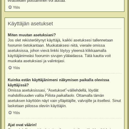
evästeiden poistaminen voi auttaa.
Ylös
Käyttäjän asetukset
Miten muutan asetuksiani?
Jos olet rekisteröitynyt käyttäjä, kaikki asetuksesi tallennetaan
foorumin tietokantaan. Muokataksesi niitä, vieraile omissa
asetuksissa, johon vievä linkki löytyy yleensä klikkaamalla
käyttäjänimeäsi foorumin sivujen ylälaidassa. Tätä kautta voit
muokata asetuksiasi ja valintojasi.
Ylös
Kuinka estän käyttäjänimeni näkymisen paikalla olevissa
käyttäjissä?
Omissa asetuksissasi, “Asetukset”-välilehdellä, löydät
mahdollisuuden valita
Piilota paikallaolo
. Ottamalla tämän
asetuksen käyttöön näyt vain ylläpitäjille, valvojille ja itsellesi. Sinut
lasketaan piilossa oleviin käyttäjiin.
Ylös
Ajat ovat väärin!