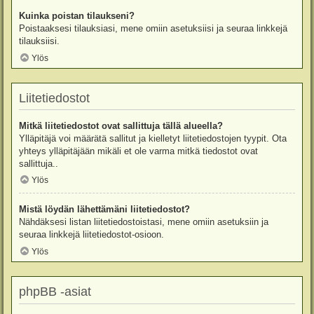
Kuinka poistan tilaukseni?
Poistaaksesi tilauksiasi, mene omiin asetuksiisi ja seuraa linkkejä
tilauksiisi.
Ylös
Liitetiedostot
Mitkä liitetiedostot ovat sallittuja tällä alueella?
Ylläpitäjä voi määrätä sallitut ja kielletyt liitetiedostojen tyypit. Ota
yhteys ylläpitäjään mikäli et ole varma mitkä tiedostot ovat
sallittuja..
Ylös
Mistä löydän lähettämäni liitetiedostot?
Nähdäksesi listan liitetiedostoistasi, mene omiin asetuksiin ja
seuraa linkkejä liitetiedostot-osioon.
Ylös
phpBB -asiat