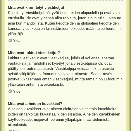
Mitä ovat kiinnitetyt viestiketjut
Kiinnitetyt viestiketjut näkyvät tiedotteiden alapuolella ja ovat vain
etusivulla. Ne ovat yleensä aika tärkeitä, joten sinun tulisi lukea ne
aina kun mahdollista. Kuten tiedotteiden ja globaalien tiedotteiden
kanssa, viestiketjujen kiinnittämisen oikeudet määrittelee foorumin
ylläpitäjä.
Ylös
Mitä ovat lukitut viestiketjut?
Lukitut viestiketjut ovat viestiketjuja, joihin ei voi enää lähettää
vastauksia ja mahdolliset kyselyt joita viestiketjussa oli, ovat
päättyneet automaattisesti. Viestiketjuja voidaan lukita useista
syistä ylläpitäjän tai foorumin valvojan toimesta. Saatat myös
pystyä lukitsemaan oman viestiketjusi, mutta tämä riippuu foorumin
ylläpitäjän antamista oikeuksista.
Ylös
Mitä ovat aiheiden kuvakkeet?
Aiheiden kuvakkeet ovat aiheen aloittajan valitsemia kuvakkeita
joiden on tarkoitus kuvastaa niiden sisältöä. Aiheiden kuvakkeiden
käyttöoikeudet riippuvat foorumin ylläpitäjän määrittelemistä
oikeuksista.