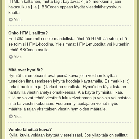
HTML:n kaltainen, mutta tagit käyttävät < ja > merkkien sijaan
hakasulkuja [ ja ]. BBCoden oppaan löydät viestinlähetyssivun
kautta.
Ylös
Onko HTML sallittu?
Ei. Tällä foorumilla ei ole mahdollista lähettää HTML:ää siten, että
se toimisi HTML-koodina. Yleisimmät HTML-muotoilut voi kuitenkin
tehdä BBCoden avulla.
Ylös
Mitä ovat hymiöt?
Hymiöt tai emoticonit ovat pieniä kuvia joita voidaan käyttää
tunteiden ilmaisemiseen lyhyitä koodeja käyttämällä. Esimerkiksi :)
tarkoittaa iloista ja :( tarkoittaa surullista. Hymiöiden täysi lista on
nähtävillä viestinlähetyslomakkeessa. Älä käytä hymiöitä liikaa,
sillä ne voivat tehdä viestistä lukukelvottoman ja valvoja voi poistaa
niitä tai viestin kokonaan. Foorumin ylläpitäjä on voinut myös
määritellä rajan yksittäisen viestin hymiöiden määrälle.
Ylös
Voinko lähettää kuvia?
Kyllä, kuvia voidaan käyttää viesteissäsi. Jos ylläpitäjä on sallinut