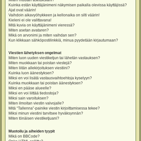
Miten muutan asetuksiani?
Kuinka estän käyttäjänimeni näkymisen paikalla olevissa käyttäjissä?
Ajat ovat väärin!
Vaihdoin aikavyöhykkeen ja kellonaika on silti väärin!
Kieleni ei ole valittavana!
Mitä kuvia on käyttäjänimeni vieressä?
Miten asetan avataren?
Mikä on arvonimi ja miten vaihdan sen?
Kun klikkaan sähköpostilinkkiä, minua pyydetään kirjautumaan?
Viestien lähetyksen ongelmat
Miten luon uuden viestiketjun tai lähetän vastauksen?
Miten muokkaan tai poistan viestejä?
Miten liitän allekirjoituksen viestiini?
Kuinka luon äänestyksen?
Miksi en voi lisätä vastausvaihtoehtoja kyselyyn?
Kuinka muokkaan tai poistan äänestyksen?
Miksi en pääse alueelle?
Miksi en voi liittää tiedostoja?
Miksi sain varoituksen?
Miten ilmoitan viestin valvojalle?
Mitä “Tallenna”-painike viestin kirjoittamisessa tekee?
Miksi minun viestini tarvitsee hyväksynnän?
Miten tönäisen viestiketjuani?
Muotoilu ja aiheiden tyypit
Mikä on BBCode?