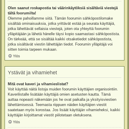
Olen saanut roskapostia tai väärinkäytöksiä sisältäviä viestejä
tältä foorumilta!
Olemme pahoillamme siitä. Tämän foorumin sähköpostilomake
sisältää ominaisuuksia, jotka yrittävät estää ja seurata käyttäjiä,
jotka lähettävät sellaisia viestejä, joten ota yhteyttä foorumin
ylläpitäjään ja lähetä hänelle täysi kopio saamastasi sähköpostista.
On tärkeää, että se sisältää kaikki otsaketiedot sähköpostista,
jotka sisältävät viestin lähettäjän tiedot. Foorumin ylläpitäjä voi
sitten toimia tarpeen mukaan.
Ylös
Ystävät ja vihamiehet
Mitä ovat kaveri ja vihamieslistat?
Voit käyttää näitä listoja muiden foorumin käyttäjien organisointiin.
Kaverilistalle lisätään käyttäjiä omien asetusten kautta. Tämä
auttaa nopeasti näkemään jos he ovat paikalla ja yksityisviestien
lähettämisessä. Teemasta riippuen näiden käyttäjien viestit
saatetaan myös korostaa. Jos lisäät käyttäjän vihamieheksi, kaikki
käyttäjän kirjoittamat viestit piilotetaan oletuksena.
Ylös