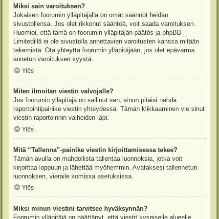
Miksi sain varoituksen?
Jokaisen foorumin ylläpitäjällä on omat säännöt heidän
sivustollensa. Jos olet rikkonut sääntöä, voit saada varoituksen.
Huomioi, että tämä on foorumin ylläpitäjän päätös ja phpBB
Limitedillä ei ole sivustolla annettavien varoitusten kanssa mitään
tekemistä. Ota yhteyttä foorumin ylläpitäjään, jos olet epävarma
annetun varoituksen syystä.
Ylös
Miten ilmoitan viestin valvojalle?
Jos foorumin ylläpitäjä on sallinut sen, sinun pitäisi nähdä
raportointipainike viestin yhteydessä. Tämän klikkaaminen vie sinut
viestin raportoinnin vaiheiden läpi.
Ylös
Mitä “Tallenna”-painike viestin kirjoittamisessa tekee?
Tämän avulla on mahdollista tallentaa luonnoksia, jotka voit
kirjoittaa loppuun ja lähettää myöhemmin. Avataksesi tallennetun
luonnoksen, vieraile komissa asetuksissa.
Ylös
Miksi minun viestini tarvitsee hyväksynnän?
Foorumin ylläpitäjä on päättänyt, että viestit kyseiselle alueelle