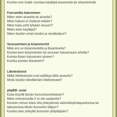
Kuinka voin lisätä / poistaa käyttäjiä kavereista tai vihamiehistä
Foorumilta hakeminen
Miten etsin alueelta tai alueilta?
Miksi hakuni ei löytänyt mitään?
Miksi haku johti tyhjään sivuun!?
Miten etsin käyttäjiä?
Miten löydän omat viestini ja viestiketjuni?
Seuraaminen ja kirjanmerkit
Mikä ero on kirjanmerkillä ja tilaamisella?
Kuinka teen kirjanmerkin tai seuraan haluamaani aihetta?
Kuinka tilaan haluamani alueen?
Kuinka poistan tilaukseni?
Liitetiedostot
Mitkä liitetiedostot ovat sallittuja tällä alueella?
Mistä löydän lähettämäni liitetiedostot?
phpBB -asiat
Kuka kirjoitti tämän foorumisovelluksen?
Miksi ominaisuutta X ei ole saatavilla?
Keneen minun tulee olla yhteydessä väärinkäytöstapauksissa tai
lakiasioissa tähän foorumiin liittyen?
Kuinka otan yhteyttä foorumin ylläpitäjään?