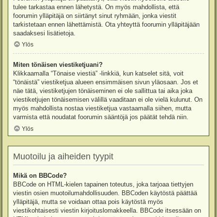
tulee tarkastaa ennen lähetystä. On myös mahdollista, että
foorumin ylläpitäjä on siirtänyt sinut ryhmään, jonka viestit
tarkistetaan ennen lähettämistä. Ota yhteyttä foorumin ylläpitäjään
saadaksesi lisätietoja.
Ylös
Miten tönäisen viestiketjuani?
Klikkaamalla “Tönaise viestiä” -linkkiä, kun katselet sitä, voit
“tönäistä” viestiketjua alueen ensimmäisen sivun yläosaan. Jos et
näe tätä, viestiketjujen tönäiseminen ei ole sallittua tai aika joka
viestiketjujen tönäisemisen välillä vaaditaan ei ole vielä kulunut. On
myös mahdollista nostaa viestiketjua vastaamalla siihen, mutta
varmista että noudatat foorumin sääntöjä jos päätät tehdä niin.
Ylös
Muotoilu ja aiheiden tyypit
Mikä on BBCode?
BBCode on HTML-kielen tapainen toteutus, joka tarjoaa tiettyjen
viestin osien muotoilumahdollisuuden. BBCoden käytöstä päättää
ylläpitäjä, mutta se voidaan ottaa pois käytöstä myös
viestikohtaisesti viestin kirjoituslomakkeella. BBCode itsessään on