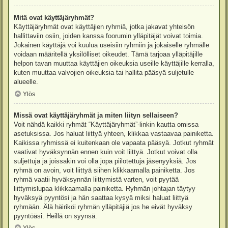
Mitä ovat käyttäjäryhmät?
Käyttäjäryhmät ovat käyttäjien ryhmiä, jotka jakavat yhteisön
hallittaviin osiin, joiden kanssa foorumin ylläpitäjät voivat toimia.
Jokainen käyttäjä voi kuulua useisiin ryhmiin ja jokaiselle ryhmälle
voidaan määritellä yksilölliset oikeudet. Tämä tarjoaa ylläpitäjille
helpon tavan muuttaa käyttäjien oikeuksia useille käyttäjille kerralla,
kuten muuttaa valvojien oikeuksia tai hallita pääsyä suljetulle
alueelle.
Ylös
Missä ovat käyttäjäryhmät ja miten liityn sellaiseen?
Voit nähdä kaikki ryhmät “Käyttäjäryhmät”-linkin kautta omissa
asetuksissa. Jos haluat liittyä yhteen, klikkaa vastaavaa painiketta.
Kaikissa ryhmissä ei kuitenkaan ole vapaata pääsyä. Jotkut ryhmät
vaativat hyväksynnän ennen kuin voit liittyä. Jotkut voivat olla
suljettuja ja joissakin voi olla jopa piilotettuja jäsenyyksiä. Jos
ryhmä on avoin, voit liittyä siihen klikkaamalla painiketta. Jos
ryhmä vaatii hyväksynnän liittymistä varten, voit pyytää
liittymislupaa klikkaamalla painiketta. Ryhmän johtajan täytyy
hyväksyä pyyntösi ja hän saattaa kysyä miksi haluat liittyä
ryhmään. Älä häiriköi ryhmän ylläpitäjiä jos he eivät hyväksy
pyyntöäsi. Heillä on syynsä.