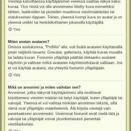
Viestejä katsottaessa käyttäjänimen vieressä saattaa näkyä kaksi
kuvaa. Yksi niistä voi olla arvonimeesi liitetty kuva esimerkiksi
tähtien, laatikoiden tai pisteiden muodossa viestimäärästäsi tai
statuksestasi riippuen. Toinen, yleensä isompi kuva on avatar ja on
yleensä uniikki tai henkilökohtainen jokaisella käyttäjällä.
Ylös
Miten asetan avataren?
Omissa asetuksissa, “Profiilin” alla, voit lisätä avataren käyttämällä
jotain neljästä tavasta: Gravatar, galleriasta, käyttää kuvaa muualta
tai ladata kuvan. Foorumin ylläpitäjä päättää otetaanko avataret
käyttöön ja valitsee mitkä avatarien käyttöönottotavat sallitaan. Jos
et voi käyttää avataria, ota yhteyttä foorumin ylläpitäjään.
Ylös
Mikä on arvonimi ja miten vaihdan sen?
Arvonimet, jotka näkyvät käyttäjänimesi alla osoittavat
kirjoittamiesi viestien määrän tai tietyt käyttäjät, kuten ylläpitäjät tai
valvojat. Yleensä et voi vaihtaa minkään arvonimen tekstiä, sillä
nämä ovat ylläpitäjän määrittelemiä. Älä kirjoita viestejä vain
parantaaksesi arvonimeäsi. Useimmat foorumit eivät siedä tätä ja
valvojat tai ylläpitäjät voivat yksinkertaisesti pienentää
viestilaskuriasi.