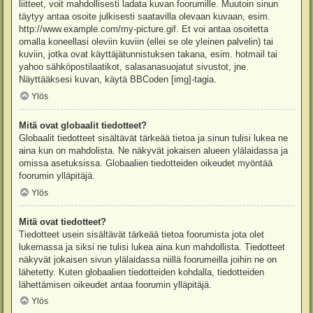
liitteet, voit mahdollisesti ladata kuvan foorumille. Muutoin sinun
täytyy antaa osoite julkisesti saatavilla olevaan kuvaan, esim.
http://www.example.com/my-picture.gif. Et voi antaa osoitetta
omalla koneellasi oleviin kuviin (ellei se ole yleinen palvelin) tai
kuviin, jotka ovat käyttäjätunnistuksen takana, esim. hotmail tai
yahoo sähköpostilaatikot, salasanasuojatut sivustot, jne.
Näyttääksesi kuvan, käytä BBCoden [img]-tagia.
Ylös
Mitä ovat globaalit tiedotteet?
Globaalit tiedotteet sisältävät tärkeää tietoa ja sinun tulisi lukea ne
aina kun on mahdolista. Ne näkyvät jokaisen alueen ylälaidassa ja
omissa asetuksissa. Globaalien tiedotteiden oikeudet myöntää
foorumin ylläpitäjä.
Ylös
Mitä ovat tiedotteet?
Tiedotteet usein sisältävät tärkeää tietoa foorumista jota olet
lukemassa ja siksi ne tulisi lukea aina kun mahdollista. Tiedotteet
näkyvät jokaisen sivun ylälaidassa niillä foorumeilla joihin ne on
lähetetty. Kuten globaalien tiedotteiden kohdalla, tiedotteiden
lähettämisen oikeudet antaa foorumin ylläpitäjä.
Ylös