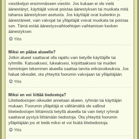
viestiketjun ensimmäiseen viestiin. Jos kukaan ei ole vielä
äänestänyt, käyttäjät voivat poistaa äänestyksen tai muokata mitä
tahansa äänestyksen asetusta. Jos käyttäjät ovat kuitenkin jo
äänestäneet, vain valvojat tai ylläpitäjät voivat muokata tai poistaa
sen. Tämä estää äänestysvaihtoehtojen vaihtamisen kesken
äänestyksen.
Ylös
Miksi en pääse alueelle?
Jotkin alueet saattavat olla rajattu vain tietyille käyttäjille tai
ryhmille. Katsoaksesi, lukeaksesi, kirjoittaaksesi tai muiden
toimintojen tekeminen alueella saattaa tarvita erikoisoikeuksia. Jos
haluat oikeudet, ota yhteyttä foorumin valvojaan tai ylläpitäjään.
Ylös
Miksi en voi liittää tiedostoja?
Liitetiedostojen oikeudet annetaan alueen, ryhmän tai käyttäjän
mukaan. Foorumin ylläpitäjä ei välttämättä ole sallinut
liitetiedostojen liittämistä tietyllä alueella tai vain tietyt ryhmät
saattavat pystyä liittämään tiedostoja. Ota yhteyttä foorumin
ylläpitäjään jos et tiedä miksi et voi lisätä liitetiedostoja.
Ylös