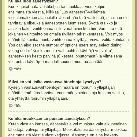
Kuinka luon äänestyksen?
Kun kirjoitat uuta viestiketjua tai muokkaat viestiketjun
ensimmäistä viestiä, klikkaa "Luo äänestys"-välilehteä
viestilomakkeen alapuolella. Jos et näe tätä välilehteä, sinulla ei ole
tarvittavia oikeuksia äänestysten luomiseen. Syötä otsikko ja
ainakin kaksi vaihtoehtoa niille varattuihin kenttiin. Varmista että
jokainen vaihtoehto on omalla rivillään tekstikentässä. Voit myös
määritellä kuinka monta vaihtoehtoa käyttäjät voivat valita kohdasta
You can also set the number of options users may select during
voting under “Kuinka monta vaihtoehtoa käyttäjä voi valita”,
äänestyksen kesto päivinä (0 kestää loputtomasti) ja viimeisenä
voit antaa käyttäjille mahdollisuuden muuttaa ääntään.
Ylös
Miksi en voi lisätä vastausvaihtoehtoja kyselyyn?
Kyselyn vastausvaihtoehtojen määrä on foorumin ylläpitäjän
määrittelemä. Jos tarvitset enemmän vaihtoehtoja kuin on sallittu,
ota yhteyttä foorumin ylläpitäjään.
Ylös
Kuinka muokkaan tai poistan äänestyksen?
Kuten viestien kanssa, äänestyksiä voi muokata vain alkuperäinen
lähettäjä, valvoja tai ylläpitäjä. Muokataksesi äänestystä, muokkaa
ensimmäistä viestiä viestiketjussa. Äänestys on aina kytketty