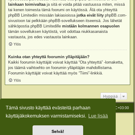
lainkaan toimivaltaa
ja sitä ei voida pitää vastuussa miten, missä
tai kenen toimesta tämä foorumi on käytössä. Älä ota yhteyttä
phpBB Limitediin missään lakiasioissa
jotka eivät liity
phpBB.com-
sivustoon tai pelkkään phpBB-sovellukseen itseensä. Jos lähetät
sähköpostia phpBB Limitedille
mistään kolmannen osapuolen
tämän sovelluksen käytöstä, voit odottaa niukkasanaista
vastausta, jos edes vastausta lainkaan.
Ylös
Kuinka otan yhteyttä foorumin ylläpitäjään?
Kaikki foorumin käyttäjät voivat käyttää “Ota yhteyttä” -lomaketta,
jos täämä vaihtoehto on foorumin ylläpitäjän mahdollistama.
Foorumin käyttäjät voivat käyttää myös “Tiimi”-linkkiä.
Ylös
Hyppää
Tämä sivusto käyttää evästeitä parhaan
Etusivu
Viesti Ylläpidolle
Kaikki ajat ovat
UTC+03:00
käyttäjäkokemuksen varmistamiseksi.
Lue lisää
Keskustelufoorumin ohjelmisto
phpBB
® Forum Software © phpBB Limited
Käännös: phpBB Suomi (lurttinen, harritapio, Pettis)
Style: Green-Style-Slim by Joyce&Luna
phpBB-Style-Design
Selvä!
Yksityisyys
|
Ehdot