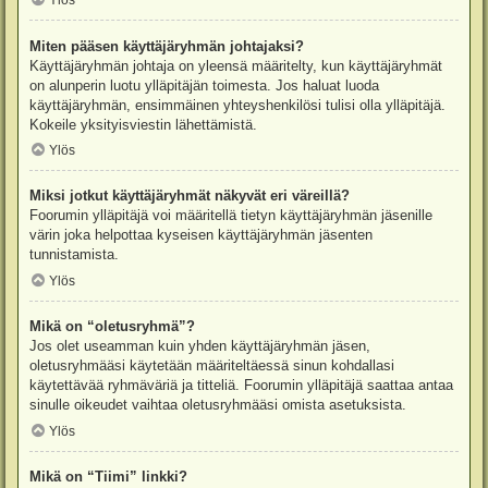
Ylös
Miten pääsen käyttäjäryhmän johtajaksi?
Käyttäjäryhmän johtaja on yleensä määritelty, kun käyttäjäryhmät
on alunperin luotu ylläpitäjän toimesta. Jos haluat luoda
käyttäjäryhmän, ensimmäinen yhteyshenkilösi tulisi olla ylläpitäjä.
Kokeile yksityisviestin lähettämistä.
Ylös
Miksi jotkut käyttäjäryhmät näkyvät eri väreillä?
Foorumin ylläpitäjä voi määritellä tietyn käyttäjäryhmän jäsenille
värin joka helpottaa kyseisen käyttäjäryhmän jäsenten
tunnistamista.
Ylös
Mikä on “oletusryhmä”?
Jos olet useamman kuin yhden käyttäjäryhmän jäsen,
oletusryhmääsi käytetään määriteltäessä sinun kohdallasi
käytettävää ryhmäväriä ja titteliä. Foorumin ylläpitäjä saattaa antaa
sinulle oikeudet vaihtaa oletusryhmääsi omista asetuksista.
Ylös
Mikä on “Tiimi” linkki?