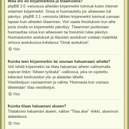
Mikä ero on kirjanmerkillä ja tilaamisella?
phpBB 3.0 -versiossa aiheiden kirjanmerkit toimivat kuten internet-
selaimen kirjanmerkit. Sinua ei huomautettu jos aiheeseen tuli
päivitys. phpBB 3.1 -versiosta lähtien kirjanmerkit toimivat samaan
tapaan kuin aiheiden tilaaminen. Voit saada ilmoituksen kun aihe
josta sinulla on kirjanmerkki päivittyy. Tilaaminen puolestaan
huomauttaa sinua kun aiheeseen tai foorumiin tulee päivitys.
Huomautusten asetukset ja tilausten asetukset voidaan määrittää
omissa asetuksissa kohdassa “Omat asetukset”.
Ylös
Kuinka teen kirjanmerkin tai seuraan haluamaani aihetta?
Voit tehdä kirjanmekin tai tilata haluamasi aiheen valitsemalla
sopivan linkin “Aiheen työkalut” -valikossa, joka on sijoitettu
kätevästi keskustelun ylä- ja alalaidan lähelle.
Viestiketjuun vastaaminen ja valinta “Huomauta kun vastaus
lähetetään” tilaa viestiketjun.
Ylös
Kuinka tilaan haluamani alueen?
Tilataksesi haluamasi alueen, valitse “Tilaa alue” -linkki, aluesivun
alalaidassa.
Ylös