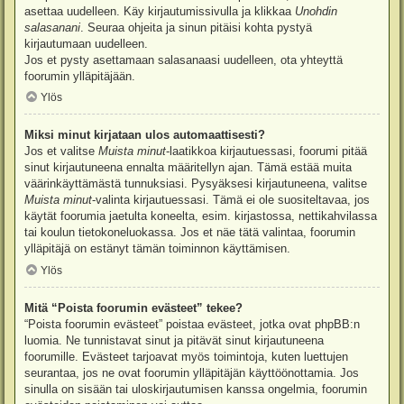
asettaa uudelleen. Käy kirjautumissivulla ja klikkaa
Unohdin
salasanani
. Seuraa ohjeita ja sinun pitäisi kohta pystyä
kirjautumaan uudelleen.
Jos et pysty asettamaan salasanaasi uudelleen, ota yhteyttä
foorumin ylläpitäjään.
Ylös
Miksi minut kirjataan ulos automaattisesti?
Jos et valitse
Muista minut
-laatikkoa kirjautuessasi, foorumi pitää
sinut kirjautuneena ennalta määritellyn ajan. Tämä estää muita
väärinkäyttämästä tunnuksiasi. Pysyäksesi kirjautuneena, valitse
Muista minut
-valinta kirjautuessasi. Tämä ei ole suositeltavaa, jos
käytät foorumia jaetulta koneelta, esim. kirjastossa, nettikahvilassa
tai koulun tietokoneluokassa. Jos et näe tätä valintaa, foorumin
ylläpitäjä on estänyt tämän toiminnon käyttämisen.
Ylös
Mitä “Poista foorumin evästeet” tekee?
“Poista foorumin evästeet” poistaa evästeet, jotka ovat phpBB:n
luomia. Ne tunnistavat sinut ja pitävät sinut kirjautuneena
foorumille. Evästeet tarjoavat myös toimintoja, kuten luettujen
seurantaa, jos ne ovat foorumin ylläpitäjän käyttöönottamia. Jos
sinulla on sisään tai uloskirjautumisen kanssa ongelmia, foorumin