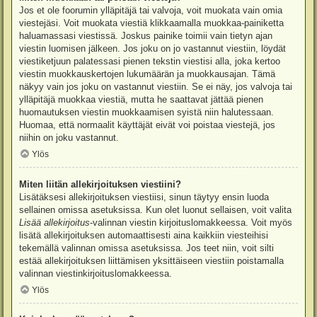
Jos et ole foorumin ylläpitäjä tai valvoja, voit muokata vain omia
viestejäsi. Voit muokata viestiä klikkaamalla muokkaa-painiketta
haluamassasi viestissä. Joskus painike toimii vain tietyn ajan
viestin luomisen jälkeen. Jos joku on jo vastannut viestiin, löydät
viestiketjuun palatessasi pienen tekstin viestisi alla, joka kertoo
viestin muokkauskertojen lukumäärän ja muokkausajan. Tämä
näkyy vain jos joku on vastannut viestiin. Se ei näy, jos valvoja tai
ylläpitäjä muokkaa viestiä, mutta he saattavat jättää pienen
huomautuksen viestin muokkaamisen syistä niin halutessaan.
Huomaa, että normaalit käyttäjät eivät voi poistaa viestejä, jos
niihin on joku vastannut.
Ylös
Miten liitän allekirjoituksen viestiini?
Lisätäksesi allekirjoituksen viestiisi, sinun täytyy ensin luoda
sellainen omissa asetuksissa. Kun olet luonut sellaisen, voit valita
Lisää allekirjoitus
-valinnan viestin kirjoituslomakkeessa. Voit myös
lisätä allekirjoituksen automaattisesti aina kaikkiin viesteihisi
tekemällä valinnan omissa asetuksissa. Jos teet niin, voit silti
estää allekirjoituksen liittämisen yksittäiseen viestiin poistamalla
valinnan viestinkirjoituslomakkeessa.
Ylös