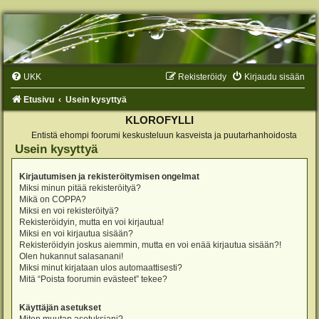
UKK
Rekisteröidy
Kirjaudu sisään
Etusivu
Usein kysyttyä
KLOROFYLLI
Entistä ehompi foorumi keskusteluun kasveista ja puutarhanhoidosta
Usein kysyttyä
Kirjautumisen ja rekisteröitymisen ongelmat
Miksi minun pitää rekisteröityä?
Mikä on COPPA?
Miksi en voi rekisteröityä?
Rekisteröidyin, mutta en voi kirjautua!
Miksi en voi kirjautua sisään?
Rekisteröidyin joskus aiemmin, mutta en voi enää kirjautua sisään?!
Olen hukannut salasanani!
Miksi minut kirjataan ulos automaattisesti?
Mitä “Poista foorumin evästeet” tekee?
Käyttäjän asetukset