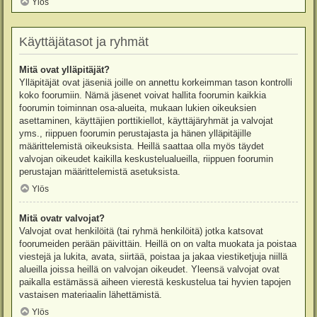
Ylös
Käyttäjätasot ja ryhmät
Mitä ovat ylläpitäjät?
Ylläpitäjät ovat jäseniä joille on annettu korkeimman tason kontrolli
koko foorumiin. Nämä jäsenet voivat hallita foorumin kaikkia
foorumin toiminnan osa-alueita, mukaan lukien oikeuksien
asettaminen, käyttäjien porttikiellot, käyttäjäryhmät ja valvojat
yms., riippuen foorumin perustajasta ja hänen ylläpitäjille
määrittelemistä oikeuksista. Heillä saattaa olla myös täydet
valvojan oikeudet kaikilla keskustelualueilla, riippuen foorumin
perustajan määrittelemistä asetuksista.
Ylös
Mitä ovatr valvojat?
Valvojat ovat henkilöitä (tai ryhmä henkilöitä) jotka katsovat
foorumeiden perään päivittäin. Heillä on on valta muokata ja poistaa
viestejä ja lukita, avata, siirtää, poistaa ja jakaa viestiketjuja niillä
alueilla joissa heillä on valvojan oikeudet. Yleensä valvojat ovat
paikalla estämässä aiheen vierestä keskustelua tai hyvien tapojen
vastaisen materiaalin lähettämistä.
Ylös