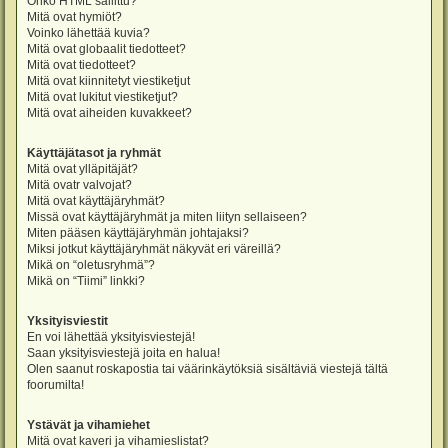
Onko HTML sallittu?
Mitä ovat hymiöt?
Voinko lähettää kuvia?
Mitä ovat globaalit tiedotteet?
Mitä ovat tiedotteet?
Mitä ovat kiinnitetyt viestiketjut
Mitä ovat lukitut viestiketjut?
Mitä ovat aiheiden kuvakkeet?
Käyttäjätasot ja ryhmät
Mitä ovat ylläpitäjät?
Mitä ovatr valvojat?
Mitä ovat käyttäjäryhmät?
Missä ovat käyttäjäryhmät ja miten liityn sellaiseen?
Miten pääsen käyttäjäryhmän johtajaksi?
Miksi jotkut käyttäjäryhmät näkyvät eri väreillä?
Mikä on “oletusryhmä”?
Mikä on “Tiimi” linkki?
Yksityisviestit
En voi lähettää yksityisviestejä!
Saan yksityisviestejä joita en halua!
Olen saanut roskapostia tai väärinkäytöksiä sisältäviä viestejä tältä
foorumilta!
Ystävät ja vihamiehet
Mitä ovat kaveri ja vihamieslistat?