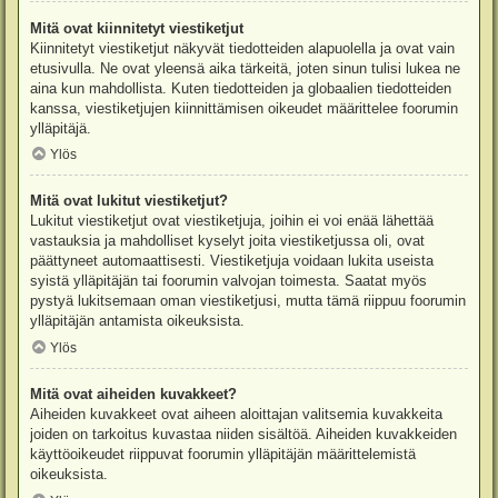
Mitä ovat kiinnitetyt viestiketjut
Kiinnitetyt viestiketjut näkyvät tiedotteiden alapuolella ja ovat vain
etusivulla. Ne ovat yleensä aika tärkeitä, joten sinun tulisi lukea ne
aina kun mahdollista. Kuten tiedotteiden ja globaalien tiedotteiden
kanssa, viestiketjujen kiinnittämisen oikeudet määrittelee foorumin
ylläpitäjä.
Ylös
Mitä ovat lukitut viestiketjut?
Lukitut viestiketjut ovat viestiketjuja, joihin ei voi enää lähettää
vastauksia ja mahdolliset kyselyt joita viestiketjussa oli, ovat
päättyneet automaattisesti. Viestiketjuja voidaan lukita useista
syistä ylläpitäjän tai foorumin valvojan toimesta. Saatat myös
pystyä lukitsemaan oman viestiketjusi, mutta tämä riippuu foorumin
ylläpitäjän antamista oikeuksista.
Ylös
Mitä ovat aiheiden kuvakkeet?
Aiheiden kuvakkeet ovat aiheen aloittajan valitsemia kuvakkeita
joiden on tarkoitus kuvastaa niiden sisältöä. Aiheiden kuvakkeiden
käyttöoikeudet riippuvat foorumin ylläpitäjän määrittelemistä
oikeuksista.