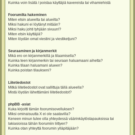
Kuinka voin lisätä / poistaa käyttäjiä kavereista tai vihamiehistä
Foorumilta hakeminen
Miten etsin alueelta tai alueilta?
Miksi hakuni ei löytänyt mitään?
Miksi haku johti tyhjään sivuun!?
Miten etsin käyttäjiä?
Miten löydän omat viestini ja viestiketjuni?
Seuraaminen ja kirjanmerkit
Mikä ero on kirjanmerkillä ja tilaamisella?
Kuinka teen kirjanmerkin tai seuraan haluamaani aihetta?
Kuinka tilaan haluamani alueen?
Kuinka poistan tilaukseni?
Liitetiedostot
Mitkä liitetiedostot ovat sallittuja tällä alueella?
Mistä löydän lähettämäni liitetiedostot?
phpBB -asiat
Kuka kirjoitti tämän foorumisovelluksen?
Miksi ominaisuutta X ei ole saatavilla?
Keneen minun tulee olla yhteydessä väärinkäytöstapauksissa tai
lakiasioissa tähän foorumiin liittyen?
Kuinka otan yhteyttä foorumin ylläpitäjään?