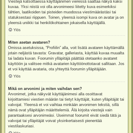
Viestejä katsottaessa käyttäjänimen vieressä saattaa näkyä kaksi
kuvaa. Yksi niistä voi olla arvonimeesi liitetty kuva esimerkiksi
tähtien, laatikoiden tai pisteiden muodossa viestimäärästäsi tai
statuksestasi riippuen. Toinen, yleensä isompi kuva on avatar ja on
yleensä uniikki tai henkilökohtainen jokaisella käyttäjällä.
Ylös
Miten asetan avataren?
Omissa asetuksissa, “Profiilin” alla, voit lisätä avataren käyttämällä
jotain neljästä tavasta: Gravatar, galleriasta, käyttää kuvaa muualta
tai ladata kuvan. Foorumin ylläpitäjä päättää otetaanko avataret
käyttöön ja valitsee mitkä avatarien käyttöönottotavat sallitaan. Jos
et voi käyttää avataria, ota yhteyttä foorumin ylläpitäjään.
Ylös
Mikä on arvonimi ja miten vaihdan sen?
Arvonimet, jotka näkyvät käyttäjänimesi alla osoittavat
kirjoittamiesi viestien määrän tai tietyt käyttäjät, kuten ylläpitäjät tai
valvojat. Yleensä et voi vaihtaa minkään arvonimen tekstiä, sillä
nämä ovat ylläpitäjän määrittelemiä. Älä kirjoita viestejä vain
parantaaksesi arvonimeäsi. Useimmat foorumit eivät siedä tätä ja
valvojat tai ylläpitäjät voivat yksinkertaisesti pienentää
viestilaskuriasi.