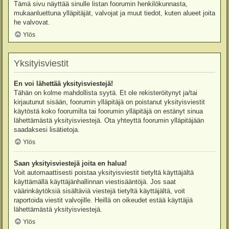
Tämä sivu näyttää sinulle listan foorumin henkilökunnasta,
mukaanluettuna ylläpitäjät, valvojat ja muut tiedot, kuten alueet joita
he valvovat.
Ylös
Yksityisviestit
En voi lähettää yksityisviestejä!
Tähän on kolme mahdollista syytä. Et ole rekisteröitynyt ja/tai
kirjautunut sisään, foorumin ylläpitäjä on poistanut yksityisviestit
käytöstä koko foorumilta tai foorumin ylläpitäjä on estänyt sinua
lähettämästä yksityisviestejä. Ota yhteyttä foorumin ylläpitäjään
saadaksesi lisätietoja.
Ylös
Saan yksityisviestejä joita en halua!
Voit automaattisesti poistaa yksityisviestit tietyltä käyttäjältä
käyttämällä käyttäjänhallinnan viestisääntöjä. Jos saat
väärinkäytöksiä sisältäviä viestejä tietyltä käyttäjältä, voit
raportoida viestit valvojille. Heillä on oikeudet estää käyttäjiä
lähettämästä yksityisviestejä.
Ylös