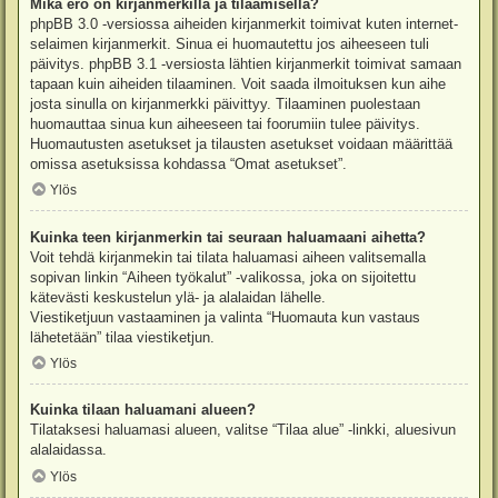
Mikä ero on kirjanmerkillä ja tilaamisella?
phpBB 3.0 -versiossa aiheiden kirjanmerkit toimivat kuten internet-
selaimen kirjanmerkit. Sinua ei huomautettu jos aiheeseen tuli
päivitys. phpBB 3.1 -versiosta lähtien kirjanmerkit toimivat samaan
tapaan kuin aiheiden tilaaminen. Voit saada ilmoituksen kun aihe
josta sinulla on kirjanmerkki päivittyy. Tilaaminen puolestaan
huomauttaa sinua kun aiheeseen tai foorumiin tulee päivitys.
Huomautusten asetukset ja tilausten asetukset voidaan määrittää
omissa asetuksissa kohdassa “Omat asetukset”.
Ylös
Kuinka teen kirjanmerkin tai seuraan haluamaani aihetta?
Voit tehdä kirjanmekin tai tilata haluamasi aiheen valitsemalla
sopivan linkin “Aiheen työkalut” -valikossa, joka on sijoitettu
kätevästi keskustelun ylä- ja alalaidan lähelle.
Viestiketjuun vastaaminen ja valinta “Huomauta kun vastaus
lähetetään” tilaa viestiketjun.
Ylös
Kuinka tilaan haluamani alueen?
Tilataksesi haluamasi alueen, valitse “Tilaa alue” -linkki, aluesivun
alalaidassa.
Ylös