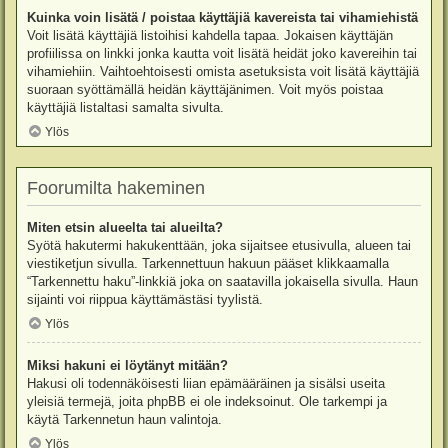
Kuinka voin lisätä / poistaa käyttäjiä kavereista tai vihamiehistä
Voit lisätä käyttäjiä listoihisi kahdella tapaa. Jokaisen käyttäjän
profiilissa on linkki jonka kautta voit lisätä heidät joko kavereihin tai
vihamiehiin. Vaihtoehtoisesti omista asetuksista voit lisätä käyttäjiä
suoraan syöttämällä heidän käyttäjänimen. Voit myös poistaa
käyttäjiä listaltasi samalta sivulta.
Ylös
Foorumilta hakeminen
Miten etsin alueelta tai alueilta?
Syötä hakutermi hakukenttään, joka sijaitsee etusivulla, alueen tai
viestiketjun sivulla. Tarkennettuun hakuun pääset klikkaamalla
“Tarkennettu haku”-linkkiä joka on saatavilla jokaisella sivulla. Haun
sijainti voi riippua käyttämästäsi tyylistä.
Ylös
Miksi hakuni ei löytänyt mitään?
Hakusi oli todennäköisesti liian epämääräinen ja sisälsi useita
yleisiä termejä, joita phpBB ei ole indeksoinut. Ole tarkempi ja
käytä Tarkennetun haun valintoja.
Ylös