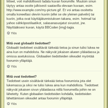
liitteet, voit mahdollisesti ladata kuvan foorumille. Muutoin sinun
täytyy antaa osoite julkisesti saatavilla olevaan kuvaan, esim.
http://www.example.com/my-picture.gif. Et voi antaa osoitetta
omalla koneellasi oleviin kuviin (ellei se ole yleinen palvelin) tai
kuviin, jotka ovat käyttäjätunnistuksen takana, esim. hotmail tai
yahoo sähköpostilaatikot, salasanasuojatut sivustot, jne.
Näyttääksesi kuvan, käytä BBCoden [img]-tagia.
Ylös
Mitä ovat globaalit tiedotteet?
Globaalit tiedotteet sisältävät tärkeää tietoa ja sinun tulisi lukea ne
aina kun on mahdolista. Ne näkyvät jokaisen alueen ylälaidassa ja
omissa asetuksissa. Globaalien tiedotteiden oikeudet myöntää
foorumin ylläpitäjä.
Ylös
Mitä ovat tiedotteet?
Tiedotteet usein sisältävät tärkeää tietoa foorumista jota olet
lukemassa ja siksi ne tulisi lukea aina kun mahdollista. Tiedotteet
näkyvät jokaisen sivun ylälaidassa niillä foorumeilla joihin ne on
lähetetty. Kuten globaalien tiedotteiden kohdalla, tiedotteiden
lähettämisen oikeudet antaa foorumin ylläpitäjä.
Ylös