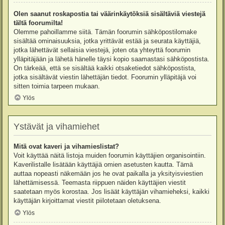
Olen saanut roskapostia tai väärinkäytöksiä sisältäviä viestejä
tältä foorumilta!
Olemme pahoillamme siitä. Tämän foorumin sähköpostilomake
sisältää ominaisuuksia, jotka yrittävät estää ja seurata käyttäjiä,
jotka lähettävät sellaisia viestejä, joten ota yhteyttä foorumin
ylläpitäjään ja lähetä hänelle täysi kopio saamastasi sähköpostista.
On tärkeää, että se sisältää kaikki otsaketiedot sähköpostista,
jotka sisältävät viestin lähettäjän tiedot. Foorumin ylläpitäjä voi
sitten toimia tarpeen mukaan.
Ylös
Ystävät ja vihamiehet
Mitä ovat kaveri ja vihamieslistat?
Voit käyttää näitä listoja muiden foorumin käyttäjien organisointiin.
Kaverilistalle lisätään käyttäjiä omien asetusten kautta. Tämä
auttaa nopeasti näkemään jos he ovat paikalla ja yksityisviestien
lähettämisessä. Teemasta riippuen näiden käyttäjien viestit
saatetaan myös korostaa. Jos lisäät käyttäjän vihamieheksi, kaikki
käyttäjän kirjoittamat viestit piilotetaan oletuksena.
Ylös