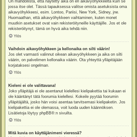
On mahdollista, että näytetty aika on eri aikavyöhykkeeltä kuin se
jossa itse olet. Tässä tapauksessa valitse omista asetuksista oma
aikavyöhykkeesi, esim. Lontoo, Pariisi, New York, Sidney, jne.
Huomaathan, että aikavyöhykkeen vaihtaminen, kuten monet
muutkin asetukset ovat vain rekisteröityneille käyttäjille. Jos et ole
rekisteröitynyt, tämä on hyvä aika tehdä niin.
Ylös
Vaihdoin aikavyöhykkeen ja kellonaika on silti väärin!
Jos olet varmasti valinnut oikean aikavyöhykkeen ja aika on silti
väärin, on palvelimen kellonaika väärin. Ota yhteyttä ylläpitäjään
korjataksesi ongelman.
Ylös
Kieleni ei ole valittavana!
Joko ylläpitäjä ei ole asentanut kielellesi kielipakettia tai kukaan ei
ole kääntänyt tätä foorumia kielellesi. Kokeile pyytää foorumin
ylläpitäjältä, josko hän voisi asentaa tarvitsemasi kielipaketin. Jos
kielipakettia ei ole olemassa, voit luoda uuden käännöksen.
Lisätietoja löytyy
phpBB
®:n sivuilta.
Ylös
Mitä kuvia on käyttäjänimeni vieressä?