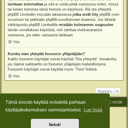
lainkaan toimivaltaa
ja sitä ei voida pitää vastuussa miten, missä
tai kenen toimesta tämä foorumi on käytössä. Älä ota yhteyttä
phpBB Limitediin missään lakiasioissa
jotka eivät liity
phpBB.com-
sivustoon tai pelkkään phpBB-sovellukseen itseensä. Jos lähetät
sähköpostia phpBB Limitedille
mistään kolmannen osapuolen
tämän sovelluksen käytöstä, voit odottaa niukkasanaista
vastausta, jos edes vastausta lainkaan.
Ylös
Kuinka otan yhteyttä foorumin ylläpitäjään?
Kaikki foorumin käyttäjät voivat käyttää “Ota yhteyttä” -lomaketta,
jos täämä vaihtoehto on foorumin ylläpitäjän mahdollistama.
Foorumin käyttäjät voivat käyttää myös “Tiimi”-linkkiä.
Ylös
Hyppää
Tämä sivusto käyttää evästeitä parhaan
Etusivu
Viesti Ylläpidolle
Kaikki ajat ovat
UTC+03:00
käyttäjäkokemuksen varmistamiseksi.
Lue lisää
Keskustelufoorumin ohjelmisto
phpBB
® Forum Software © phpBB Limited
Käännös: phpBB Suomi (lurttinen, harritapio, Pettis)
Style: Green-Style-Slim by Joyce&Luna
phpBB-Style-Design
Selvä!
Yksityisyys
|
Ehdot