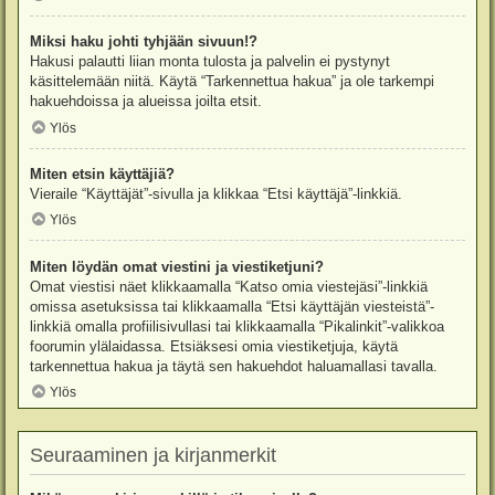
Miksi haku johti tyhjään sivuun!?
Hakusi palautti liian monta tulosta ja palvelin ei pystynyt
käsittelemään niitä. Käytä “Tarkennettua hakua” ja ole tarkempi
hakuehdoissa ja alueissa joilta etsit.
Ylös
Miten etsin käyttäjiä?
Vieraile “Käyttäjät”-sivulla ja klikkaa “Etsi käyttäjä”-linkkiä.
Ylös
Miten löydän omat viestini ja viestiketjuni?
Omat viestisi näet klikkaamalla “Katso omia viestejäsi”-linkkiä
omissa asetuksissa tai klikkaamalla “Etsi käyttäjän viesteistä”-
linkkiä omalla profiilisivullasi tai klikkaamalla “Pikalinkit”-valikkoa
foorumin ylälaidassa. Etsiäksesi omia viestiketjuja, käytä
tarkennettua hakua ja täytä sen hakuehdot haluamallasi tavalla.
Ylös
Seuraaminen ja kirjanmerkit