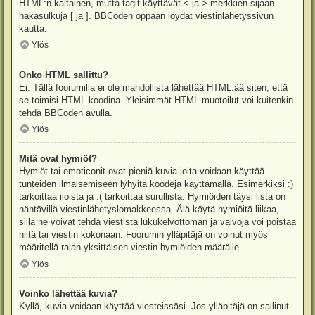
HTML:n kaltainen, mutta tagit käyttävät < ja > merkkien sijaan
hakasulkuja [ ja ]. BBCoden oppaan löydät viestinlähetyssivun
kautta.
Ylös
Onko HTML sallittu?
Ei. Tällä foorumilla ei ole mahdollista lähettää HTML:ää siten, että
se toimisi HTML-koodina. Yleisimmät HTML-muotoilut voi kuitenkin
tehdä BBCoden avulla.
Ylös
Mitä ovat hymiöt?
Hymiöt tai emoticonit ovat pieniä kuvia joita voidaan käyttää
tunteiden ilmaisemiseen lyhyitä koodeja käyttämällä. Esimerkiksi :)
tarkoittaa iloista ja :( tarkoittaa surullista. Hymiöiden täysi lista on
nähtävillä viestinlähetyslomakkeessa. Älä käytä hymiöitä liikaa,
sillä ne voivat tehdä viestistä lukukelvottoman ja valvoja voi poistaa
niitä tai viestin kokonaan. Foorumin ylläpitäjä on voinut myös
määritellä rajan yksittäisen viestin hymiöiden määrälle.
Ylös
Voinko lähettää kuvia?
Kyllä, kuvia voidaan käyttää viesteissäsi. Jos ylläpitäjä on sallinut