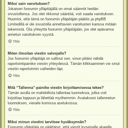
Miksi sain varoituksen?
Jokaisen foorumin ylläpitäjällä on omat säännöt heidän
sivustollensa. Jos olet rikkonut sääntöä, voit saada varoituksen.
Huomioi, että tämä on foorumin ylläpitäjän päätös ja phpBB
Limitedillä ei ole sivustolla annettavien varoitusten kanssa mitään
tekemistä. Ota yhteyttä foorumin ylläpitäjään, jos olet epävarma
annetun varoituksen syystä.
Ylös
Miten ilmoitan viestin valvojalle?
Jos foorumin ylläpitäjä on sallinut sen, sinun pitäisi nähdä
raportointipainike viestin yhteydessä. Tämän klikkaaminen vie sinut
viestin raportoinnin vaiheiden läpi.
Ylös
Mitä “Tallenna”-painike viestin kirjoittamisessa tekee?
Tämän avulla on mahdollista tallentaa luonnoksia, jotka voit
kirjoittaa loppuun ja lähettää myöhemmin. Avataksesi tallennetun
luonnoksen, vieraile komissa asetuksissa.
Ylös
Miksi minun viestini tarvitsee hyväksynnän?
Foorumin ylläpitäjä on päättänyt, että viestit kyseiselle alueelle