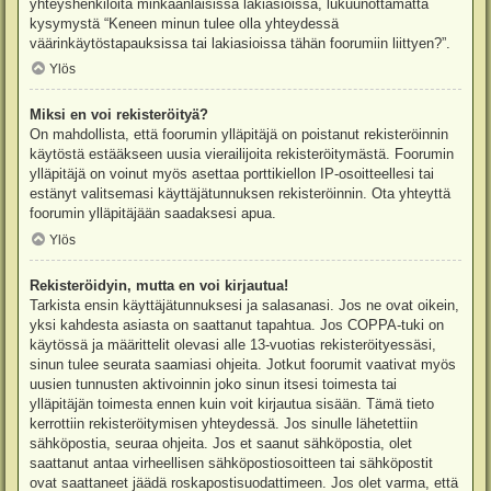
yhteyshenkilöitä minkäänlaisissa lakiasioissa, lukuunottamatta
kysymystä “Keneen minun tulee olla yhteydessä
väärinkäytöstapauksissa tai lakiasioissa tähän foorumiin liittyen?”.
Ylös
Miksi en voi rekisteröityä?
On mahdollista, että foorumin ylläpitäjä on poistanut rekisteröinnin
käytöstä estääkseen uusia vierailijoita rekisteröitymästä. Foorumin
ylläpitäjä on voinut myös asettaa porttikiellon IP-osoitteellesi tai
estänyt valitsemasi käyttäjätunnuksen rekisteröinnin. Ota yhteyttä
foorumin ylläpitäjään saadaksesi apua.
Ylös
Rekisteröidyin, mutta en voi kirjautua!
Tarkista ensin käyttäjätunnuksesi ja salasanasi. Jos ne ovat oikein,
yksi kahdesta asiasta on saattanut tapahtua. Jos COPPA-tuki on
käytössä ja määrittelit olevasi alle 13-vuotias rekisteröityessäsi,
sinun tulee seurata saamiasi ohjeita. Jotkut foorumit vaativat myös
uusien tunnusten aktivoinnin joko sinun itsesi toimesta tai
ylläpitäjän toimesta ennen kuin voit kirjautua sisään. Tämä tieto
kerrottiin rekisteröitymisen yhteydessä. Jos sinulle lähetettiin
sähköpostia, seuraa ohjeita. Jos et saanut sähköpostia, olet
saattanut antaa virheellisen sähköpostiosoitteen tai sähköpostit
ovat saattaneet jäädä roskapostisuodattimeen. Jos olet varma, että