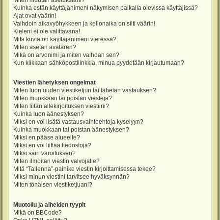
Miten muutan asetuksiani?
Kuinka estän käyttäjänimeni näkymisen paikalla olevissa käyttäjissä?
Ajat ovat väärin!
Vaihdoin aikavyöhykkeen ja kellonaika on silti väärin!
Kieleni ei ole valittavana!
Mitä kuvia on käyttäjänimeni vieressä?
Miten asetan avataren?
Mikä on arvonimi ja miten vaihdan sen?
Kun klikkaan sähköpostilinkkiä, minua pyydetään kirjautumaan?
Viestien lähetyksen ongelmat
Miten luon uuden viestiketjun tai lähetän vastauksen?
Miten muokkaan tai poistan viestejä?
Miten liitän allekirjoituksen viestiini?
Kuinka luon äänestyksen?
Miksi en voi lisätä vastausvaihtoehtoja kyselyyn?
Kuinka muokkaan tai poistan äänestyksen?
Miksi en pääse alueelle?
Miksi en voi liittää tiedostoja?
Miksi sain varoituksen?
Miten ilmoitan viestin valvojalle?
Mitä “Tallenna”-painike viestin kirjoittamisessa tekee?
Miksi minun viestini tarvitsee hyväksynnän?
Miten tönäisen viestiketjuani?
Muotoilu ja aiheiden tyypit
Mikä on BBCode?