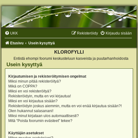
UKK
Rekisteröidy
Kirjaudu sisään
Etusivu
Usein kysyttyä
KLOROFYLLI
Entistä ehompi foorumi keskusteluun kasveista ja puutarhanhoidosta
Usein kysyttyä
Kirjautumisen ja rekisteröitymisen ongelmat
Miksi minun pitää rekisteröityä?
Mikä on COPPA?
Miksi en voi rekisteröityä?
Rekisteröidyin, mutta en voi kirjautua!
Miksi en voi kirjautua sisään?
Rekisteröidyin joskus aiemmin, mutta en voi enää kirjautua sisään?!
Olen hukannut salasanani!
Miksi minut kirjataan ulos automaattisesti?
Mitä “Poista foorumin evästeet” tekee?
Käyttäjän asetukset