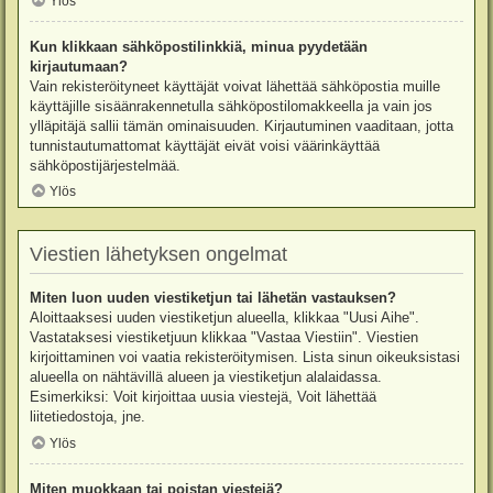
Ylös
Kun klikkaan sähköpostilinkkiä, minua pyydetään
kirjautumaan?
Vain rekisteröityneet käyttäjät voivat lähettää sähköpostia muille
käyttäjille sisäänrakennetulla sähköpostilomakkeella ja vain jos
ylläpitäjä sallii tämän ominaisuuden. Kirjautuminen vaaditaan, jotta
tunnistautumattomat käyttäjät eivät voisi väärinkäyttää
sähköpostijärjestelmää.
Ylös
Viestien lähetyksen ongelmat
Miten luon uuden viestiketjun tai lähetän vastauksen?
Aloittaaksesi uuden viestiketjun alueella, klikkaa "Uusi Aihe".
Vastataksesi viestiketjuun klikkaa "Vastaa Viestiin". Viestien
kirjoittaminen voi vaatia rekisteröitymisen. Lista sinun oikeuksistasi
alueella on nähtävillä alueen ja viestiketjun alalaidassa.
Esimerkiksi: Voit kirjoittaa uusia viestejä, Voit lähettää
liitetiedostoja, jne.
Ylös
Miten muokkaan tai poistan viestejä?