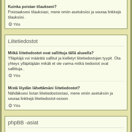
Kuinka poistan tilaukseni?
Poistaaksesi tilauksiasi, mene omiin asetuksiisi ja seuraa linkkejä
tilauksiisi.
Ylös
Liitetiedostot
Mitkä liitetiedostot ovat sallittuja tällä alueella?
Ylläpitäjä voi määrätä sallitut ja kielletyt liitetiedostojen tyypit. Ota
yhteys ylläpitäjään mikäli et ole varma mitkä tiedostot ovat
sallittuja..
Ylös
Mistä löydän lähettämäni liitetiedostot?
Nähdäksesi listan liitetiedostoistasi, mene omiin asetuksiin ja
seuraa linkkejä liitetiedostot-osioon.
Ylös
phpBB -asiat