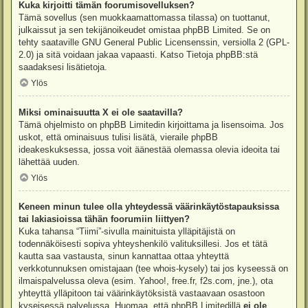
Kuka kirjoitti tämän foorumisovelluksen?
Tämä sovellus (sen muokkaamattomassa tilassa) on tuottanut,
julkaissut ja sen tekijänoikeudet omistaa
phpBB Limited
. Se on
tehty saataville GNU General Public Licensenssin, versiolla 2 (GPL-
2.0) ja sitä voidaan jakaa vapaasti. Katso
Tietoja phpBB:stä
saadaksesi lisätietoja.
Ylös
Miksi ominaisuutta X ei ole saatavilla?
Tämä ohjelmisto on phpBB Limitedin kirjoittama ja lisensoima. Jos
uskot, että ominaisuus tulisi lisätä, vieraile
phpBB
ideakeskuksessa
, jossa voit äänestää olemassa olevia ideoita tai
lähettää uuden.
Ylös
Keneen minun tulee olla yhteydessä väärinkäytöstapauksissa
tai lakiasioissa tähän foorumiin liittyen?
Kuka tahansa “Tiimi”-sivulla mainituista ylläpitäjistä on
todennäköisesti sopiva yhteyshenkilö valituksillesi. Jos et tätä
kautta saa vastausta, sinun kannattaa ottaa yhteyttä
verkkotunnuksen omistajaan (tee
whois-kysely
) tai jos kyseessä on
ilmaispalvelussa oleva (esim. Yahoo!, free.fr, f2s.com, jne.), ota
yhteyttä ylläpitoon tai väärinkäytöksistä vastaavaan osastoon
kyseisessä palvelussa. Huomaa, että phpBB Limitedillä
ei ole