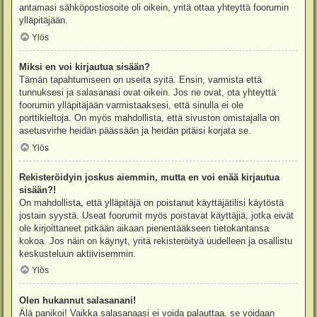
antamasi sähköpostiosoite oli oikein, yritä ottaa yhteyttä foorumin
ylläpitäjään.
Ylös
Miksi en voi kirjautua sisään?
Tämän tapahtumiseen on useita syitä. Ensin, varmista että
tunnuksesi ja salasanasi ovat oikein. Jos ne ovat, ota yhteyttä
foorumin ylläpitäjään varmistaaksesi, että sinulla ei ole
porttikieltoja. On myös mahdollista, että sivuston omistajalla on
asetusvirhe heidän päässään ja heidän pitäisi korjata se.
Ylös
Rekisteröidyin joskus aiemmin, mutta en voi enää kirjautua
sisään?!
On mahdollista, että ylläpitäjä on poistanut käyttäjätilisi käytöstä
jostain syystä. Useat foorumit myös poistavat käyttäjiä, jotka eivät
ole kirjoittaneet pitkään aikaan pienentääkseen tietokantansa
kokoa. Jos näin on käynyt, yritä rekisteröityä uudelleen ja osallistu
keskusteluun aktiivisemmin.
Ylös
Olen hukannut salasanani!
Älä panikoi! Vaikka salasanaasi ei voida palauttaa, se voidaan