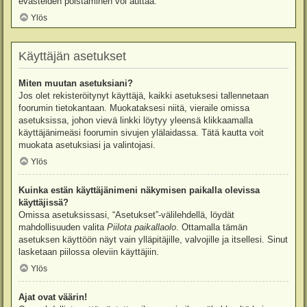
evästeiden poistaminen voi auttaa.
Ylös
Käyttäjän asetukset
Miten muutan asetuksiani?
Jos olet rekisteröitynyt käyttäjä, kaikki asetuksesi tallennetaan
foorumin tietokantaan. Muokataksesi niitä, vieraile omissa
asetuksissa, johon vievä linkki löytyy yleensä klikkaamalla
käyttäjänimeäsi foorumin sivujen ylälaidassa. Tätä kautta voit
muokata asetuksiasi ja valintojasi.
Ylös
Kuinka estän käyttäjänimeni näkymisen paikalla olevissa
käyttäjissä?
Omissa asetuksissasi, “Asetukset”-välilehdellä, löydät
mahdollisuuden valita
Piilota paikallaolo
. Ottamalla tämän
asetuksen käyttöön näyt vain ylläpitäjille, valvojille ja itsellesi. Sinut
lasketaan piilossa oleviin käyttäjiin.
Ylös
Ajat ovat väärin!