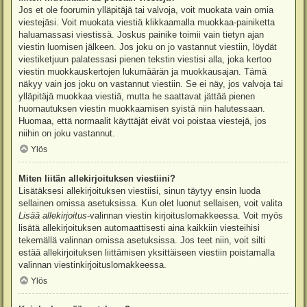
Jos et ole foorumin ylläpitäjä tai valvoja, voit muokata vain omia
viestejäsi. Voit muokata viestiä klikkaamalla muokkaa-painiketta
haluamassasi viestissä. Joskus painike toimii vain tietyn ajan
viestin luomisen jälkeen. Jos joku on jo vastannut viestiin, löydät
viestiketjuun palatessasi pienen tekstin viestisi alla, joka kertoo
viestin muokkauskertojen lukumäärän ja muokkausajan. Tämä
näkyy vain jos joku on vastannut viestiin. Se ei näy, jos valvoja tai
ylläpitäjä muokkaa viestiä, mutta he saattavat jättää pienen
huomautuksen viestin muokkaamisen syistä niin halutessaan.
Huomaa, että normaalit käyttäjät eivät voi poistaa viestejä, jos
niihin on joku vastannut.
Ylös
Miten liitän allekirjoituksen viestiini?
Lisätäksesi allekirjoituksen viestiisi, sinun täytyy ensin luoda
sellainen omissa asetuksissa. Kun olet luonut sellaisen, voit valita
Lisää allekirjoitus
-valinnan viestin kirjoituslomakkeessa. Voit myös
lisätä allekirjoituksen automaattisesti aina kaikkiin viesteihisi
tekemällä valinnan omissa asetuksissa. Jos teet niin, voit silti
estää allekirjoituksen liittämisen yksittäiseen viestiin poistamalla
valinnan viestinkirjoituslomakkeessa.
Ylös