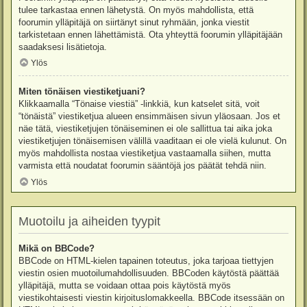
tulee tarkastaa ennen lähetystä. On myös mahdollista, että
foorumin ylläpitäjä on siirtänyt sinut ryhmään, jonka viestit
tarkistetaan ennen lähettämistä. Ota yhteyttä foorumin ylläpitäjään
saadaksesi lisätietoja.
Ylös
Miten tönäisen viestiketjuani?
Klikkaamalla “Tönaise viestiä” -linkkiä, kun katselet sitä, voit
“tönäistä” viestiketjua alueen ensimmäisen sivun yläosaan. Jos et
näe tätä, viestiketjujen tönäiseminen ei ole sallittua tai aika joka
viestiketjujen tönäisemisen välillä vaaditaan ei ole vielä kulunut. On
myös mahdollista nostaa viestiketjua vastaamalla siihen, mutta
varmista että noudatat foorumin sääntöjä jos päätät tehdä niin.
Ylös
Muotoilu ja aiheiden tyypit
Mikä on BBCode?
BBCode on HTML-kielen tapainen toteutus, joka tarjoaa tiettyjen
viestin osien muotoilumahdollisuuden. BBCoden käytöstä päättää
ylläpitäjä, mutta se voidaan ottaa pois käytöstä myös
viestikohtaisesti viestin kirjoituslomakkeella. BBCode itsessään on