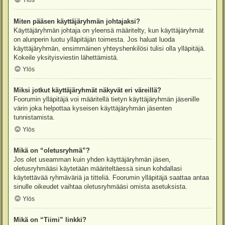
Ylös
Miten pääsen käyttäjäryhmän johtajaksi?
Käyttäjäryhmän johtaja on yleensä määritelty, kun käyttäjäryhmät
on alunperin luotu ylläpitäjän toimesta. Jos haluat luoda
käyttäjäryhmän, ensimmäinen yhteyshenkilösi tulisi olla ylläpitäjä.
Kokeile yksityisviestin lähettämistä.
Ylös
Miksi jotkut käyttäjäryhmät näkyvät eri väreillä?
Foorumin ylläpitäjä voi määritellä tietyn käyttäjäryhmän jäsenille
värin joka helpottaa kyseisen käyttäjäryhmän jäsenten
tunnistamista.
Ylös
Mikä on “oletusryhmä”?
Jos olet useamman kuin yhden käyttäjäryhmän jäsen,
oletusryhmääsi käytetään määriteltäessä sinun kohdallasi
käytettävää ryhmäväriä ja titteliä. Foorumin ylläpitäjä saattaa antaa
sinulle oikeudet vaihtaa oletusryhmääsi omista asetuksista.
Ylös
Mikä on “Tiimi” linkki?