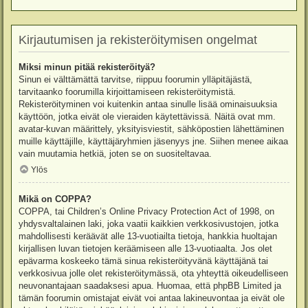
Kirjautumisen ja rekisteröitymisen ongelmat
Miksi minun pitää rekisteröityä?
Sinun ei välttämättä tarvitse, riippuu foorumin ylläpitäjästä,
tarvitaanko foorumilla kirjoittamiseen rekisteröitymistä.
Rekisteröityminen voi kuitenkin antaa sinulle lisää ominaisuuksia
käyttöön, jotka eivät ole vieraiden käytettävissä. Näitä ovat mm.
avatar-kuvan määrittely, yksityisviestit, sähköpostien lähettäminen
muille käyttäjille, käyttäjäryhmien jäsenyys jne. Siihen menee aikaa
vain muutamia hetkiä, joten se on suositeltavaa.
Ylös
Mikä on COPPA?
COPPA, tai Children’s Online Privacy Protection Act of 1998, on
yhdysvaltalainen laki, joka vaatii kaikkien verkkosivustojen, jotka
mahdollisesti keräävät alle 13-vuotiailta tietoja, hankkia huoltajan
kirjallisen luvan tietojen keräämiseen alle 13-vuotiaalta. Jos olet
epävarma koskeeko tämä sinua rekisteröityvänä käyttäjänä tai
verkkosivua jolle olet rekisteröitymässä, ota yhteyttä oikeudelliseen
neuvonantajaan saadaksesi apua. Huomaa, että phpBB Limited ja
tämän foorumin omistajat eivät voi antaa lakineuvontaa ja eivät ole