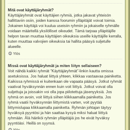
Mitä ovat käyttäjäryhmät?
Käyttäjäryhmät ovat käyttäjien ryhmiä, jotka jakavat yhteisön
hallittaviin osiin, joiden kanssa foorumin ylläpitäjät voivat toimia.
Jokainen käyttäjä voi kuulua useisiin ryhmiin ja jokaiselle ryhmälle
voidaan määritellä yksilölliset oikeudet. Tämä tarjoaa ylläpitäjille
helpon tavan muuttaa käyttäjien oikeuksia useille käyttäjille kerralla,
kuten muuttaa valvojien oikeuksia tai hallita pääsyä suljetulle
alueelle.
Ylös
Missä ovat käyttäjäryhmät ja miten liityn sellaiseen?
Voit nähdä kaikki ryhmät “Käyttäjäryhmät”-linkin kautta omissa
asetuksissa. Jos haluat liittyä yhteen, klikkaa vastaavaa painiketta.
Kaikissa ryhmissä ei kuitenkaan ole vapaata pääsyä. Jotkut ryhmät
vaativat hyväksynnän ennen kuin voit liittyä. Jotkut voivat olla
suljettuja ja joissakin voi olla jopa piilotettuja jäsenyyksiä. Jos
ryhmä on avoin, voit liittyä siihen klikkaamalla painiketta. Jos
ryhmä vaatii hyväksynnän liittymistä varten, voit pyytää
liittymislupaa klikkaamalla painiketta. Ryhmän johtajan täytyy
hyväksyä pyyntösi ja hän saattaa kysyä miksi haluat liittyä
ryhmään. Älä häiriköi ryhmän ylläpitäjiä jos he eivät hyväksy
pyyntöäsi. Heillä on syynsä.