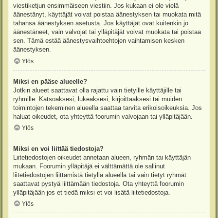
viestiketjun ensimmäiseen viestiin. Jos kukaan ei ole vielä
äänestänyt, käyttäjät voivat poistaa äänestyksen tai muokata mitä
tahansa äänestyksen asetusta. Jos käyttäjät ovat kuitenkin jo
äänestäneet, vain valvojat tai ylläpitäjät voivat muokata tai poistaa
sen. Tämä estää äänestysvaihtoehtojen vaihtamisen kesken
äänestyksen.
Ylös
Miksi en pääse alueelle?
Jotkin alueet saattavat olla rajattu vain tietyille käyttäjille tai
ryhmille. Katsoaksesi, lukeaksesi, kirjoittaaksesi tai muiden
toimintojen tekeminen alueella saattaa tarvita erikoisoikeuksia. Jos
haluat oikeudet, ota yhteyttä foorumin valvojaan tai ylläpitäjään.
Ylös
Miksi en voi liittää tiedostoja?
Liitetiedostojen oikeudet annetaan alueen, ryhmän tai käyttäjän
mukaan. Foorumin ylläpitäjä ei välttämättä ole sallinut
liitetiedostojen liittämistä tietyllä alueella tai vain tietyt ryhmät
saattavat pystyä liittämään tiedostoja. Ota yhteyttä foorumin
ylläpitäjään jos et tiedä miksi et voi lisätä liitetiedostoja.
Ylös