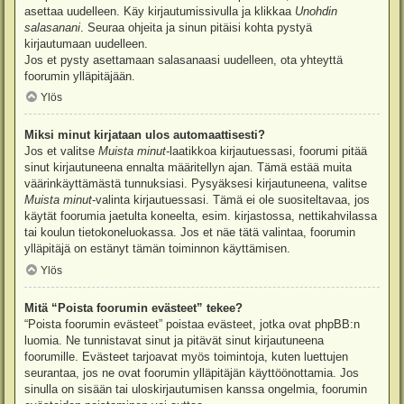
asettaa uudelleen. Käy kirjautumissivulla ja klikkaa
Unohdin
salasanani
. Seuraa ohjeita ja sinun pitäisi kohta pystyä
kirjautumaan uudelleen.
Jos et pysty asettamaan salasanaasi uudelleen, ota yhteyttä
foorumin ylläpitäjään.
Ylös
Miksi minut kirjataan ulos automaattisesti?
Jos et valitse
Muista minut
-laatikkoa kirjautuessasi, foorumi pitää
sinut kirjautuneena ennalta määritellyn ajan. Tämä estää muita
väärinkäyttämästä tunnuksiasi. Pysyäksesi kirjautuneena, valitse
Muista minut
-valinta kirjautuessasi. Tämä ei ole suositeltavaa, jos
käytät foorumia jaetulta koneelta, esim. kirjastossa, nettikahvilassa
tai koulun tietokoneluokassa. Jos et näe tätä valintaa, foorumin
ylläpitäjä on estänyt tämän toiminnon käyttämisen.
Ylös
Mitä “Poista foorumin evästeet” tekee?
“Poista foorumin evästeet” poistaa evästeet, jotka ovat phpBB:n
luomia. Ne tunnistavat sinut ja pitävät sinut kirjautuneena
foorumille. Evästeet tarjoavat myös toimintoja, kuten luettujen
seurantaa, jos ne ovat foorumin ylläpitäjän käyttöönottamia. Jos
sinulla on sisään tai uloskirjautumisen kanssa ongelmia, foorumin