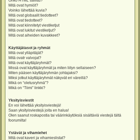
Onko HTML sallittu?
Mitä ovat hymiöt?
Voinko lähettää kuvia?
Mitä ovat globaalit tiedotteet?
Mitä ovat tiedotteet?
Mitä ovat kiinnitetyt viestiketjut
Mitä ovat lukitut viestiketjut?
Mitä ovat aiheiden kuvakkeet?
Käyttäjätasot ja ryhmät
Mitä ovat ylläpitäjät?
Mitä ovatr valvojat?
Mitä ovat käyttäjäryhmät?
Missä ovat käyttäjäryhmät ja miten liityn sellaiseen?
Miten pääsen käyttäjäryhmän johtajaksi?
Miksi jotkut käyttäjäryhmät näkyvät eri väreillä?
Mikä on “oletusryhmä”?
Mikä on “Tiimi” linkki?
Yksityisviestit
En voi lähettää yksityisviestejä!
Saan yksityisviestejä joita en halua!
Olen saanut roskapostia tai väärinkäytöksiä sisältäviä viestejä tältä
foorumilta!
Ystävät ja vihamiehet
Mitä ovat kaveri ja vihamieslistat?