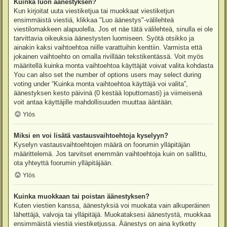
Kuinka luon äänestyksen?
Kun kirjoitat uuta viestiketjua tai muokkaat viestiketjun
ensimmäistä viestiä, klikkaa "Luo äänestys"-välilehteä
viestilomakkeen alapuolella. Jos et näe tätä välilehteä, sinulla ei ole
tarvittavia oikeuksia äänestysten luomiseen. Syötä otsikko ja
ainakin kaksi vaihtoehtoa niille varattuihin kenttiin. Varmista että
jokainen vaihtoehto on omalla rivillään tekstikentässä. Voit myös
määritellä kuinka monta vaihtoehtoa käyttäjät voivat valita kohdasta
You can also set the number of options users may select during
voting under “Kuinka monta vaihtoehtoa käyttäjä voi valita”,
äänestyksen kesto päivinä (0 kestää loputtomasti) ja viimeisenä
voit antaa käyttäjille mahdollisuuden muuttaa ääntään.
Ylös
Miksi en voi lisätä vastausvaihtoehtoja kyselyyn?
Kyselyn vastausvaihtoehtojen määrä on foorumin ylläpitäjän
määrittelemä. Jos tarvitset enemmän vaihtoehtoja kuin on sallittu,
ota yhteyttä foorumin ylläpitäjään.
Ylös
Kuinka muokkaan tai poistan äänestyksen?
Kuten viestien kanssa, äänestyksiä voi muokata vain alkuperäinen
lähettäjä, valvoja tai ylläpitäjä. Muokataksesi äänestystä, muokkaa
ensimmäistä viestiä viestiketjussa. Äänestys on aina kytketty