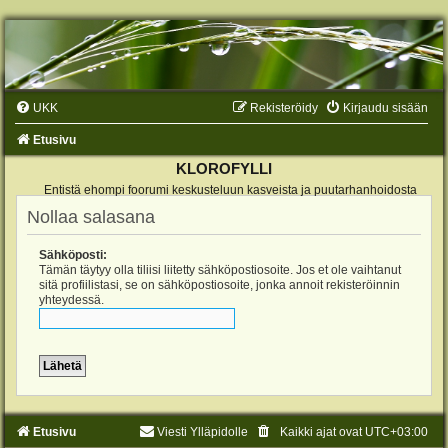
UKK
Rekisteröidy
Kirjaudu sisään
Etusivu
KLOROFYLLI
Entistä ehompi foorumi keskusteluun kasveista ja puutarhanhoidosta
Nollaa salasana
Sähköposti:
Tämän täytyy olla tiliisi liitetty sähköpostiosoite. Jos et ole vaihtanut
sitä profiilistasi, se on sähköpostiosoite, jonka annoit rekisteröinnin
yhteydessä.
Etusivu
Viesti Ylläpidolle
Kaikki ajat ovat
UTC+03:00