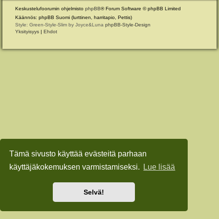
Keskustelufoorumin ohjelmisto
phpBB
® Forum Software © phpBB Limited
Käännös: phpBB Suomi (lurttinen, harritapio, Pettis)
Style: Green-Style-Slim by Joyce&Luna
phpBB-Style-Design
Yksityisyys
|
Ehdot
Tämä sivusto käyttää evästeitä parhaan
käyttäjäkokemuksen varmistamiseksi.
Lue lisää
Selvä!