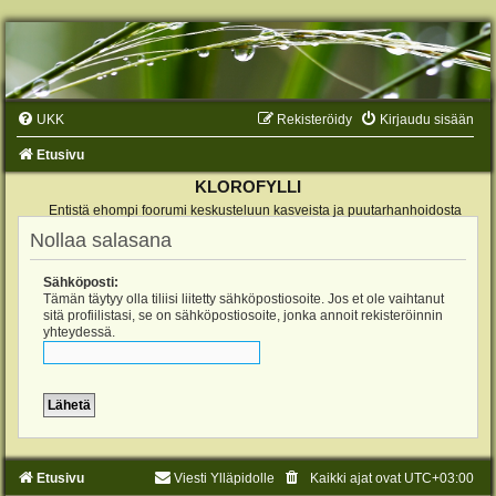
UKK
Rekisteröidy
Kirjaudu sisään
Etusivu
KLOROFYLLI
Entistä ehompi foorumi keskusteluun kasveista ja puutarhanhoidosta
Nollaa salasana
Sähköposti:
Tämän täytyy olla tiliisi liitetty sähköpostiosoite. Jos et ole vaihtanut
sitä profiilistasi, se on sähköpostiosoite, jonka annoit rekisteröinnin
yhteydessä.
Etusivu
Viesti Ylläpidolle
Kaikki ajat ovat
UTC+03:00