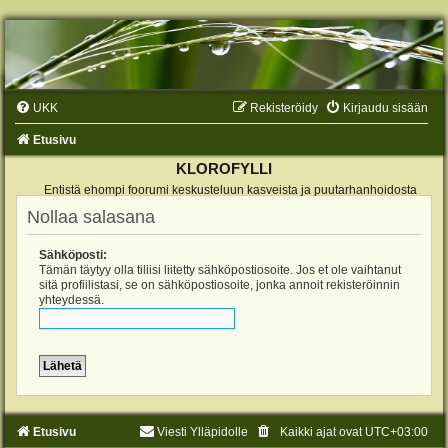
UKK
Rekisteröidy
Kirjaudu sisään
Etusivu
KLOROFYLLI
Entistä ehompi foorumi keskusteluun kasveista ja puutarhanhoidosta
Nollaa salasana
Sähköposti:
Tämän täytyy olla tiliisi liitetty sähköpostiosoite. Jos et ole vaihtanut
sitä profiilistasi, se on sähköpostiosoite, jonka annoit rekisteröinnin
yhteydessä.
Etusivu
Viesti Ylläpidolle
Kaikki ajat ovat
UTC+03:00