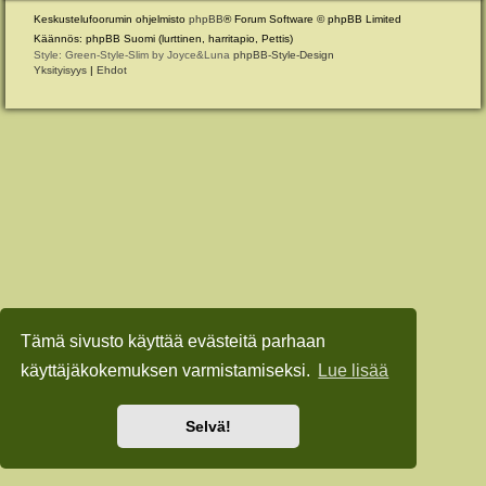
Keskustelufoorumin ohjelmisto
phpBB
® Forum Software © phpBB Limited
Käännös: phpBB Suomi (lurttinen, harritapio, Pettis)
Style: Green-Style-Slim by Joyce&Luna
phpBB-Style-Design
Yksityisyys
|
Ehdot
Tämä sivusto käyttää evästeitä parhaan
käyttäjäkokemuksen varmistamiseksi.
Lue lisää
Selvä!