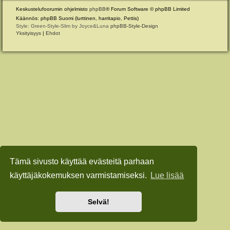
Keskustelufoorumin ohjelmisto
phpBB
® Forum Software © phpBB Limited
Käännös: phpBB Suomi (lurttinen, harritapio, Pettis)
Style: Green-Style-Slim by Joyce&Luna
phpBB-Style-Design
Yksityisyys
|
Ehdot
Tämä sivusto käyttää evästeitä parhaan
käyttäjäkokemuksen varmistamiseksi.
Lue lisää
Selvä!