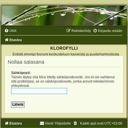
UKK
Rekisteröidy
Kirjaudu sisään
Etusivu
KLOROFYLLI
Entistä ehompi foorumi keskusteluun kasveista ja puutarhanhoidosta
Nollaa salasana
Sähköposti:
Tämän täytyy olla tiliisi liitetty sähköpostiosoite. Jos et ole vaihtanut
sitä profiilistasi, se on sähköpostiosoite, jonka annoit rekisteröinnin
yhteydessä.
Etusivu
Viesti Ylläpidolle
Kaikki ajat ovat
UTC+03:00