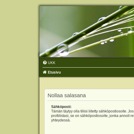
UKK
Etusivu
Nollaa salasana
Sähköposti:
Tämän täytyy olla tiliisi liitetty sähköpostiosoite. Jos
profiilistasi, se on sähköpostiosoite, jonka annoit r
yhteydessä.