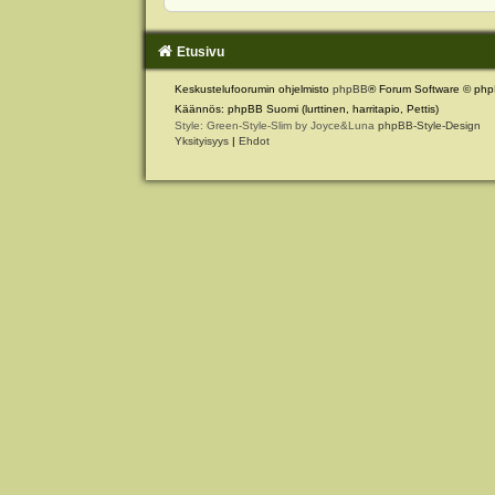
Etusivu
Keskustelufoorumin ohjelmisto
phpBB
® Forum Software © php
Käännös: phpBB Suomi (lurttinen, harritapio, Pettis)
Style: Green-Style-Slim by Joyce&Luna
phpBB-Style-Design
Yksityisyys
|
Ehdot