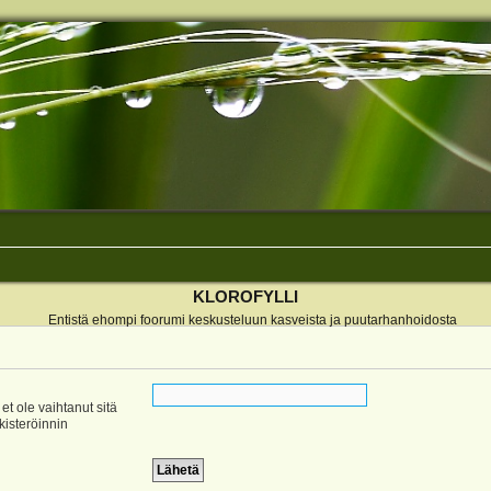
KLOROFYLLI
Entistä ehompi foorumi keskusteluun kasveista ja puutarhanhoidosta
 et ole vaihtanut sitä
ekisteröinnin