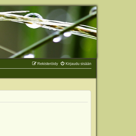
Rekisteröidy
Kirjaudu sisään