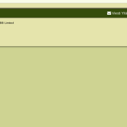
Viesti Yll
BB Limited