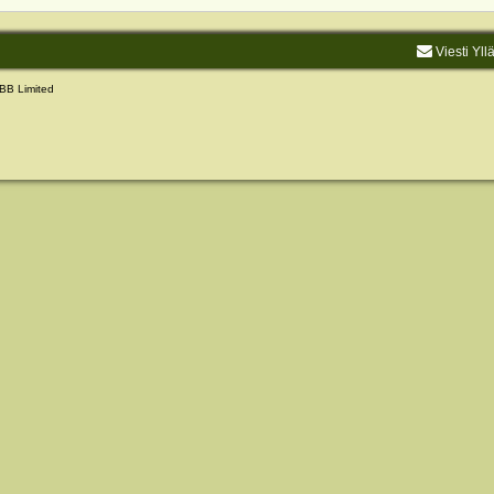
Viesti Yll
BB Limited