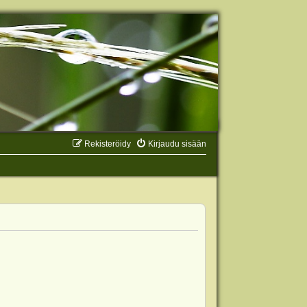
Rekisteröidy
Kirjaudu sisään