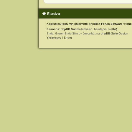
Etusivu
Keskustelufoorumin ohjelmisto
phpBB
® Forum Software © php
Käännös: phpBB Suomi (lurttinen, harritapio, Pettis)
Style: Green-Style-Slim by Joyce&Luna
phpBB-Style-Design
Yksityisyys
|
Ehdot