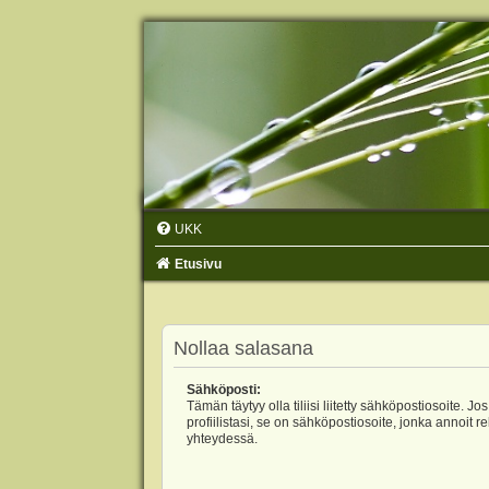
UKK
Etusivu
Nollaa salasana
Sähköposti:
Tämän täytyy olla tiliisi liitetty sähköpostiosoite. Jos
profiilistasi, se on sähköpostiosoite, jonka annoit r
yhteydessä.