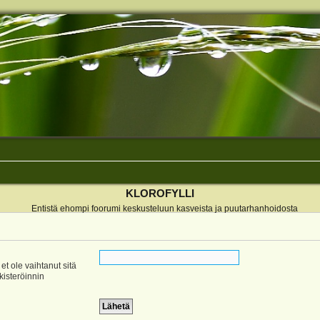
KLOROFYLLI
Entistä ehompi foorumi keskusteluun kasveista ja puutarhanhoidosta
 et ole vaihtanut sitä
ekisteröinnin