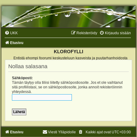
UKK
Rekisteröidy
Kirjaudu sisään
Etusivu
KLOROFYLLI
Entistä ehompi foorumi keskusteluun kasveista ja puutarhanhoidosta
Nollaa salasana
Sähköposti:
Tämän täytyy olla tiliisi liitetty sähköpostiosoite. Jos et ole vaihtanut
sitä profiilistasi, se on sähköpostiosoite, jonka annoit rekisteröinnin
yhteydessä.
Etusivu
Viesti Ylläpidolle
Kaikki ajat ovat
UTC+03:00