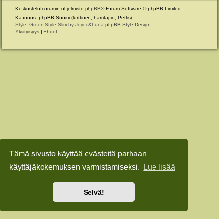
Keskustelufoorumin ohjelmisto
phpBB
® Forum Software © phpBB Limited
Käännös: phpBB Suomi (lurttinen, harritapio, Pettis)
Style: Green-Style-Slim by Joyce&Luna
phpBB-Style-Design
Yksityisyys
|
Ehdot
Tämä sivusto käyttää evästeitä parhaan
käyttäjäkokemuksen varmistamiseksi.
Lue lisää
Selvä!