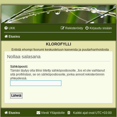
UKK
Rekisteröidy
Kirjaudu sisään
Etusivu
KLOROFYLLI
Entistä ehompi foorumi keskusteluun kasveista ja puutarhanhoidosta
Nollaa salasana
Sähköposti:
Tämän täytyy olla tiliisi liitetty sähköpostiosoite. Jos et ole vaihtanut
sitä profiilistasi, se on sähköpostiosoite, jonka annoit rekisteröinnin
yhteydessä.
Etusivu
Viesti Ylläpidolle
Kaikki ajat ovat
UTC+03:00