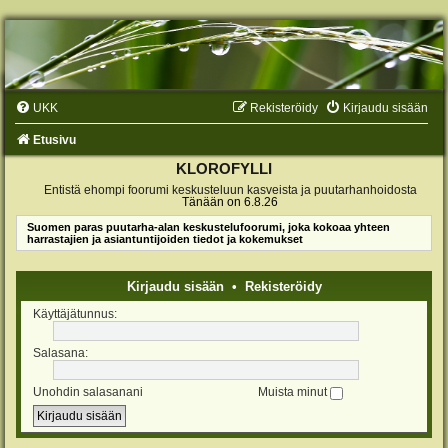
UKK
Rekisteröidy
Kirjaudu sisään
Etusivu
KLOROFYLLI
Entistä ehompi foorumi keskusteluun kasveista ja puutarhanhoidosta
Tänään on 6.8.26
Suomen paras puutarha-alan keskustelufoorumi, joka kokoaa yhteen
harrastajien ja asiantuntijoiden tiedot ja kokemukset
Kirjaudu sisään
•
Rekisteröidy
Käyttäjätunnus:
Salasana:
Unohdin salasanani
Muista minut