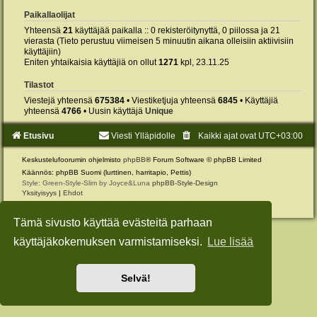
Paikallaolijat
Yhteensä
21
käyttäjää paikalla :: 0 rekisteröitynyttä, 0 piilossa ja 21
vierasta (Tieto perustuu viimeisen 5 minuutin aikana olleisiin aktiivisiin
käyttäjiin)
Eniten yhtaikaisia käyttäjiä on ollut
1271
kpl, 23.11.25
Tilastot
Viestejä yhteensä
675384
• Viestiketjuja yhteensä
6845
• Käyttäjiä
yhteensä
4766
• Uusin käyttäjä
Unique
Etusivu
Viesti Ylläpidolle
Kaikki ajat ovat
UTC+03:00
Keskustelufoorumin ohjelmisto
phpBB
® Forum Software © phpBB Limited
Käännös: phpBB Suomi (lurttinen, harritapio, Pettis)
Style: Green-Style-Slim by Joyce&Luna
phpBB-Style-Design
Yksityisyys
|
Ehdot
Tämä sivusto käyttää evästeitä parhaan
käyttäjäkokemuksen varmistamiseksi.
Lue lisää
Selvä!