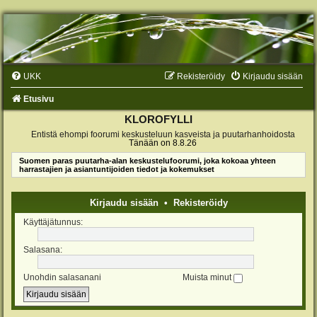
UKK
Rekisteröidy
Kirjaudu sisään
Etusivu
KLOROFYLLI
Entistä ehompi foorumi keskusteluun kasveista ja puutarhanhoidosta
Tänään on 8.8.26
Suomen paras puutarha-alan keskustelufoorumi, joka kokoaa yhteen
harrastajien ja asiantuntijoiden tiedot ja kokemukset
Kirjaudu sisään
•
Rekisteröidy
Käyttäjätunnus:
Salasana:
Unohdin salasanani
Muista minut