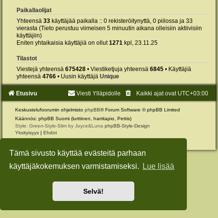
Paikallaolijat
Yhteensä
33
käyttäjää paikalla :: 0 rekisteröitynyttä, 0 piilossa ja 33
vierasta (Tieto perustuu viimeisen 5 minuutin aikana olleisiin aktiivisiin
käyttäjiin)
Eniten yhtaikaisia käyttäjiä on ollut
1271
kpl, 23.11.25
Tilastot
Viestejä yhteensä
675428
• Viestiketjuja yhteensä
6845
• Käyttäjiä
yhteensä
4766
• Uusin käyttäjä
Unique
Etusivu
Viesti Ylläpidolle
Kaikki ajat ovat
UTC+03:00
Keskustelufoorumin ohjelmisto
phpBB
® Forum Software © phpBB Limited
Käännös: phpBB Suomi (lurttinen, harritapio, Pettis)
Style: Green-Style-Slim by Joyce&Luna
phpBB-Style-Design
Yksityisyys
|
Ehdot
Tämä sivusto käyttää evästeitä parhaan
käyttäjäkokemuksen varmistamiseksi.
Lue lisää
Selvä!