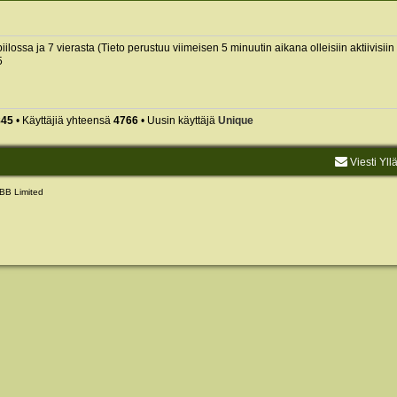
piilossa ja 7 vierasta (Tieto perustuu viimeisen 5 minuutin aikana olleisiin aktiivisiin 
5
845
• Käyttäjiä yhteensä
4766
• Uusin käyttäjä
Unique
Viesti Yll
BB Limited