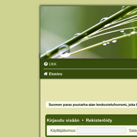
UKK
Etusivu
Suomen paras puutarha-alan keskustelufoorumi, joka ko
Kirjaudu sisään
•
Rekisteröidy
Käyttäjätunnus:
Sala