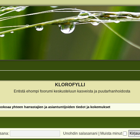
KLOROFYLLI
Entistä ehompi foorumi keskusteluun kasveista ja puutarhanhoidosta
koaa yhteen harrastajien ja asiantuntijoiden tiedot ja kokemukset
sana:
Unohdin salasanani
|
Muista minut