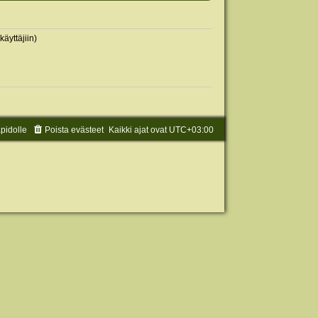
käyttäjiin)
äpidolle
Poista evästeet
Kaikki ajat ovat
UTC+03:00