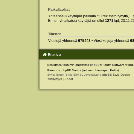
Paikallaolijat
Yhteensä
8
käyttäjää paikalla :: 0 rekisteröitynyttä, 1 
Eniten yhtaikaisia käyttäjiä on ollut
1271
kpl, 23.11.2
Tilastot
Viestejä yhteensä
675443
• Viestiketjuja yhteensä
6
Etusivu
Keskustelufoorumin ohjelmisto
phpBB
® Forum Software © php
Käännös: phpBB Suomi (lurttinen, harritapio, Pettis)
Style: Green-Style-Slim by Joyce&Luna
phpBB-Style-Design
Yksityisyys
|
Ehdot