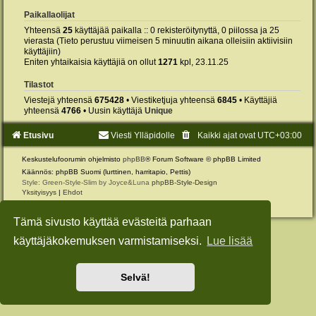
Paikallaolijat
Yhteensä
25
käyttäjää paikalla :: 0 rekisteröitynyttä, 0 piilossa ja 25
vierasta (Tieto perustuu viimeisen 5 minuutin aikana olleisiin aktiivisiin
käyttäjiin)
Eniten yhtaikaisia käyttäjiä on ollut
1271
kpl, 23.11.25
Tilastot
Viestejä yhteensä
675428
• Viestiketjuja yhteensä
6845
• Käyttäjiä
yhteensä
4766
• Uusin käyttäjä
Unique
Etusivu
Viesti Ylläpidolle
Kaikki ajat ovat
UTC+03:00
Keskustelufoorumin ohjelmisto
phpBB
® Forum Software © phpBB Limited
Käännös: phpBB Suomi (lurttinen, harritapio, Pettis)
Style: Green-Style-Slim by Joyce&Luna
phpBB-Style-Design
Yksityisyys
|
Ehdot
Tämä sivusto käyttää evästeitä parhaan
käyttäjäkokemuksen varmistamiseksi.
Lue lisää
Selvä!