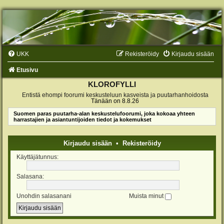
UKK
Rekisteröidy
Kirjaudu sisään
Etusivu
KLOROFYLLI
Entistä ehompi foorumi keskusteluun kasveista ja puutarhanhoidosta
Tänään on 8.8.26
Suomen paras puutarha-alan keskustelufoorumi, joka kokoaa yhteen
harrastajien ja asiantuntijoiden tiedot ja kokemukset
Kirjaudu sisään
•
Rekisteröidy
Käyttäjätunnus:
Salasana:
Unohdin salasanani
Muista minut